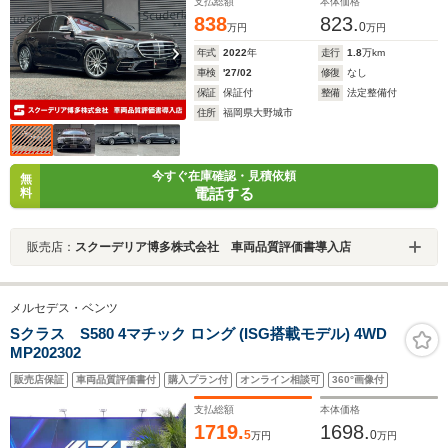
支払総額
本体価格
838
823.
0
万円
万円
年式
2022
年
走行
1.8
万km
車検
'27/02
修復
なし
保証
保証付
整備
法定整備付
住所
福岡県大野城市
今すぐ在庫確認・見積依頼
無
電話する
料
販売店：
スクーデリア博多株式会社 車両品質評価書導入店
メルセデス・ベンツ
Sクラス S580 4マチック ロング (ISG搭載モデル) 4WD
MP202302
販売店保証
車両品質評価書付
購入プラン付
オンライン相談可
360°画像付
支払総額
本体価格
1719.
1698.
5
0
万円
万円