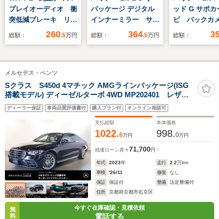
プレイオーディオ 衝
パッケージ デジタル
ッド G サポ
突低減ブレーキ リア
インナーミラー サン
ビ バック
カメラ 本革シート
ルーフ パノラミック
LED
260
364
3
総額：
.5
万円
総額：
.5
万円
総額：
LEDヘッド 純正17
ビューモニター 衝突
インチアルミホイー
被害軽減ブレーキ
ル ETC
メルセデス・ベンツ
Sクラス S450d 4マチック AMGラインパッケージ(ISG
搭載モデル) ディーゼルターボ 4WD MP202401 レザー
エクスクルーシブパッケージベーシックパッケージパノ
ディーラー保証
車両品質評価書付
購入プラン付
オンライン相談可
ラミックスライディングルーフブルメスター3Dサラウン
ドサウンドシステムFシートベンチレーション前後シート
支払総額
本体価格
ヒーター前後ドラレコレコーダー
1022.
998.
6
0
万円
万円
71,700
残価ローン
月々
円
年式
2023
年
走行
2.2
万km
車検
'26/11
修復
なし
保証
保証付
整備
法定整備付
住所
京都府京都市右京区
今すぐ在庫確認・見積依頼
無
電話する
料