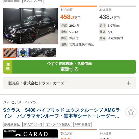
販売店保証
購入プラン付
支払総額
本体価格
458.
438.
8
8
万円
万円
年式
2014
年
走行
7.0
万km
車検
'26/12
修復
なし
保証
保証付
整備
法定整備付
住所
北海道札幌市南区
今すぐ在庫確認・見積依頼
無
電話する
料
販売店：
株式会社トラストカーズ
メルセデス・ベンツ
Sクラス S400 ハイブリッド エクスクルーシブ AMGラ
イン パノラマサンルーフ・黒本革シート・レーダーセ
ーフティPKG・エアバランスPKG・ブルメスターサウン
販売店保証
購入プラン付
オンライン相談可
360°画像付
ド・全方位カメラ・BSM・エアサスペンション・フルセ
グTV・ACC・シートヒーター・シートベンチレーション
支払総額
本体価格