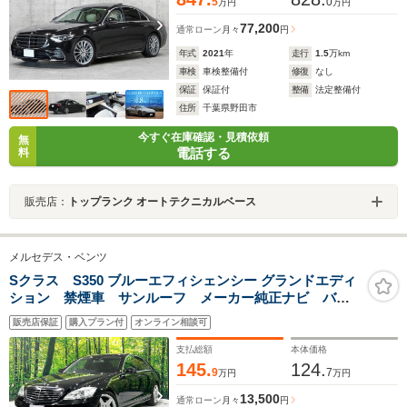
5
0
万円
万円
77,200
通常ローン
月々
円
年式
2021
年
走行
1.5
万km
車検
車検整備付
修復
なし
保証
保証付
整備
法定整備付
住所
千葉県野田市
今すぐ在庫確認・見積依頼
無
電話する
料
販売店：
トップランク オートテクニカルベース
メルセデス・ベンツ
Sクラス S350 ブルーエフィシェンシー グランドエディ
ション 禁煙車 サンルーフ メーカー純正ナビ バッ
クカメラ ETC ブラインドアシストセンサー コーナ
販売店保証
購入プラン付
オンライン相談可
ーセンサー プリクラッシュセーフティシステム シー
トヒーター メモリ機能付パワーシート 黒革シート
支払総額
本体価格
145.
124.
9
7
万円
万円
13,500
通常ローン
月々
円