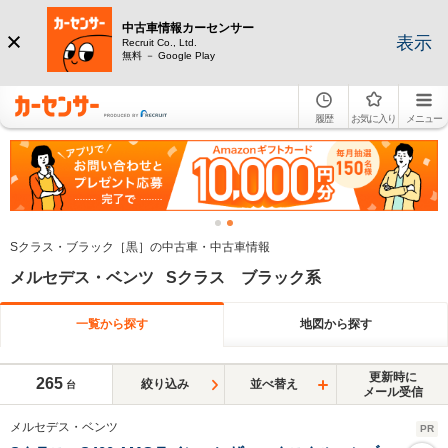
中古車情報カーセンサー
表示
Recruit Co., Ltd.
無料 － Google Play
履歴
お気に入り
メニュー
Sクラス・ブラック［黒］の中古車・中古車情報
メルセデス・ベンツ Sクラス ブラック系
一覧から探す
地図から探す
更新時に
265
絞り込み
並べ替え
台
メール受信
メルセデス・ベンツ
PR