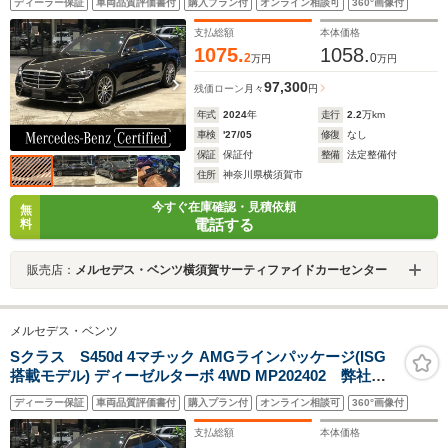
ディーラー保証
車両品質評価書付
購入プラン付
オンライン相談可
360°画像付
スライディングルーフ/電動シート(メモリ付)/アンビエン
トライト(64色)/ステアリングヒーター/リアアクスル/パフ
支払総額
本体価格
ュームアトマイザー/電動トランク
1075.
1058.
2
0
万円
万円
97,300
残価ローン
月々
円
年式
2024
年
走行
2.2
万km
車検
'27/05
修復
なし
保証
保証付
整備
法定整備付
住所
神奈川県横須賀市
今すぐ在庫確認・見積依頼
無
電話する
料
販売店：
メルセデス・ベンツ横須賀サーティファイドカーセンター
メルセデス・ベンツ
Sクラス S450d 4マチック AMGラインパッケージ(ISG
搭載モデル) ディーゼルターボ 4WD MP202402 弊社下
取り/AMGライン/ワイヤレスチャージング/パノラミック
ディーラー保証
車両品質評価書付
購入プラン付
オンライン相談可
360°画像付
スライディングルーフ/電動シート(メモリ付)/アンビエン
トライト(64色)/ステアリングヒーター/リアアクスル/パフ
支払総額
本体価格