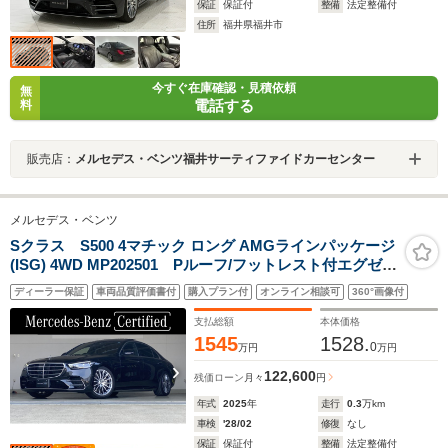
保証
保証付
整備
法定整備付
住所
福井県福井市
今すぐ在庫確認・見積依頼
無
電話する
料
販売店：
メルセデス・ベンツ福井サーティファイドカーセンター
メルセデス・ベンツ
Sクラス S500 4マチック ロング AMGラインパッケージ
(ISG) 4WD MP202501 Pルーフ/フットレスト付エグゼク
ティブシート/電動ブラインド/リアタブレット/3Dコック
ディーラー保証
車両品質評価書付
購入プラン付
オンライン相談可
360°画像付
ピットDISP
支払総額
本体価格
1545
1528.
0
万円
万円
122,600
残価ローン
月々
円
年式
2025
年
走行
0.3
万km
車検
'28/02
修復
なし
保証
保証付
整備
法定整備付