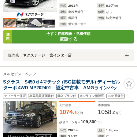
年式
2013
年
走行
8.0
万km
車検
車検整備付
修復
なし
保証
保証付
整備
法定整備付
住所
愛知県一宮市
今すぐ在庫確認・見積依頼
無
電話する
料
販売店：
ネクステージ 一宮インター店
メルセデス・ベンツ
Sクラス S450 d 4マチック (ISG搭載モデル) ディーゼル
ターボ 4WD MP202401 認定中古車 AMGラインパッケ
ージ レザーエクスクルーシブパッケージ 360°カメ
ディーラー保証
車両品質評価書付
購入プラン付
オンライン相談可
360°画像付
ラ 本革シート パノラミックスライディングルーフ
ドライバーズパッケージ Biurmester3Dサラウンド
支払総額
本体価格
1074.
1058.
6
0
万円
万円
109,300
残価ローン
月々
円
年式
2023
年
走行
1.8
万km
車検
'26/12
修復
なし