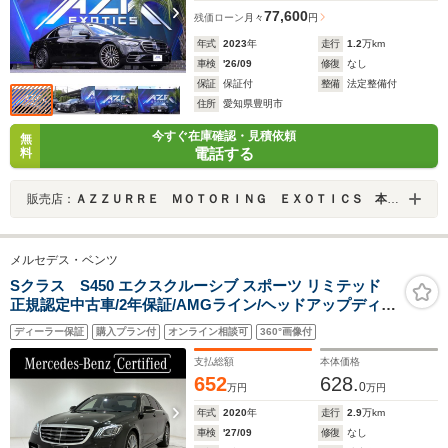
77,600
残価ローン
月々
円
年式
2023
年
走行
1.2
万km
車検
'26/09
修復
なし
保証
保証付
整備
法定整備付
住所
愛知県豊明市
今すぐ在庫確認・見積依頼
無
電話する
料
販売店：
ＡＺＺＵＲＲＥ ＭＯＴＯＲＩＮＧ ＥＸＯＴＩＣＳ 本社ショールーム
メルセデス・ベンツ
Sクラス S450 エクスクルーシブ スポーツ リミテッド
正規認定中古車/2年保証/AMGライン/ヘッドアップディス
プレイ/パノラミックスライディングルーフ/ブルメスター
ディーラー保証
購入プラン付
オンライン相談可
360°画像付
サラウンドサウンドシステム/パヒュームアトマイザー/シ
ートヒーター/シートベンチレーター
支払総額
本体価格
652
628.
0
万円
万円
年式
2020
年
走行
2.9
万km
車検
'27/09
修復
なし