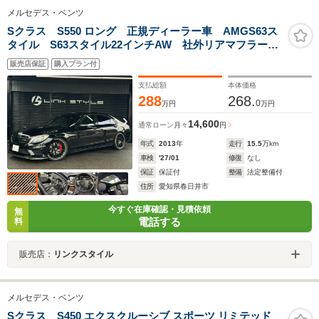
メルセデス・ベンツ
Sクラス S550 ロング 正規ディーラー車 AMGS63ス
タイル S63スタイル22インチAW 社外リアマフラー
レッドブレーキキャリパー ロワリングキット カーボ
販売店保証
購入プラン付
ンフロントスポイラー 社外ブラックグリル サンルー
フ ETC
支払総額
本体価格
288
268.
0
万円
万円
14,600
通常ローン
月々
円
年式
2013
年
走行
15.5
万km
車検
'27/01
修復
なし
保証
保証付
整備
法定整備付
住所
愛知県春日井市
今すぐ在庫確認・見積依頼
無
電話する
料
販売店：
リンクスタイル
メルセデス・ベンツ
Sクラス S450 エクスクルーシブ スポーツ リミテッド