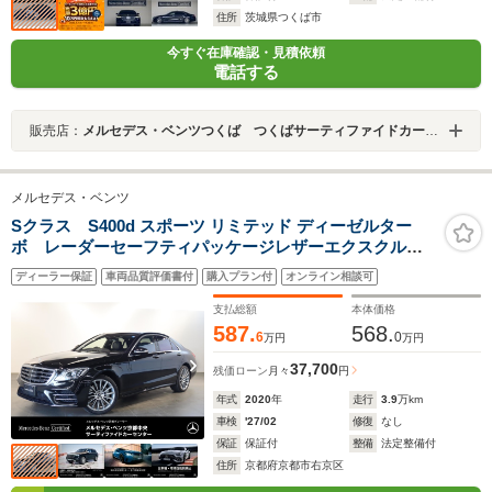
住所
茨城県つくば市
今すぐ在庫確認・見積依頼
電話する
販売店：
メルセデス・ベンツつくば つくばサーティファイドカーセンター
メルセデス・ベンツ
Sクラス S400d スポーツ リミテッド ディーゼルター
ボ レーダーセーフティパッケージレザーエクスクルー
シブパッケージAMGスタイリングパッケージパノラミッ
ディーラー保証
車両品質評価書付
購入プラン付
オンライン相談可
クスライディングルーフブルメスター
支払総額
本体価格
587.
568.
6
0
万円
万円
37,700
残価ローン
月々
円
年式
2020
年
走行
3.9
万km
車検
'27/02
修復
なし
保証
保証付
整備
法定整備付
住所
京都府京都市右京区