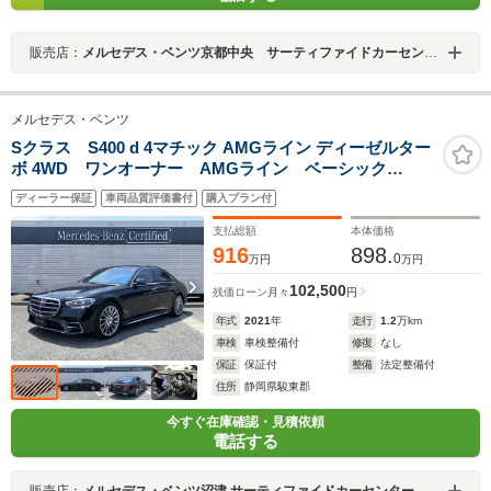
販売店：
メルセデス・ベンツ京都中央 サーティファイドカーセンター
メルセデス・ベンツ
Sクラス S400 d 4マチック AMGライン ディーゼルター
ボ 4WD ワンオーナー AMGライン ベーシック
PKG レザーエクスクルーシブ 3Dコックピット シー
ディーラー保証
車両品質評価書付
購入プラン付
トベンチレーション ブルメスターサラウンド レーダ
ーセーフティ 電動リアゲート
支払総額
本体価格
916
898.
0
万円
万円
102,500
残価ローン
月々
円
年式
2021
年
走行
1.2
万km
車検
車検整備付
修復
なし
保証
保証付
整備
法定整備付
住所
静岡県駿東郡
今すぐ在庫確認・見積依頼
電話する
販売店：
メルセデス・ベンツ沼津 サーティファイドカーセンター