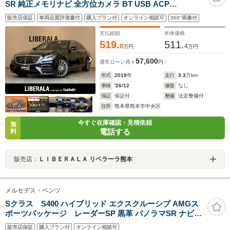
SR 純正メモリナビ 全方位カメラ BT USB ACP
Burmesterサウンド ACC ブラインドスポット フルセグ
販売店保証
車両品質評価書付
購入プラン付
オンライン相談可
360°画像付
TV ブラックレザーシート 前席PWシート 前席エアシー
ト 全席シートヒーター ETC2.0 純正20インチアルミホイ
支払総額
本体価格
ール
519.
511.
8
4
万円
万円
57,600
通常ローン
月々
円
年式
2019
年
走行
3.3
万km
車検
'26/12
修復
なし
保証
保証付
整備
法定整備付
住所
熊本県熊本市中央区
今すぐ在庫確認・見積依頼
無
電話する
料
販売店：
ＬＩＢＥＲＡＬＡ リベラーラ熊本
メルセデス・ベンツ
Sクラス S400 ハイブリッド エクスクルーシブ AMGス
ポーツパッケージ レーダーSP 黒革 パノラマSR ナビTV
360カメ ブルメスター エアバランスP ヘッドアップD ソ
販売店保証
購入プラン付
オンライン相談可