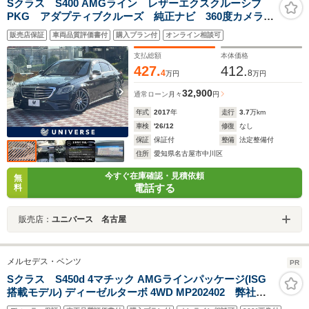
Sクラス S400 AMGライン レザーエクスクルーシブ
PKG アダプティブクルーズ 純正ナビ 360度カメラ
シートヒーター パワーシート 電動リアゲート LED
販売店保証
車両品質評価書付
購入プラン付
オンライン相談可
ヘッドランプ Bluetooth接続 純正20インチAW
ETC 禁煙
支払総額
本体価格
427.
412.
4
8
万円
万円
32,900
通常ローン
月々
円
年式
2017
年
走行
3.7
万km
車検
'26/12
修復
なし
保証
保証付
整備
法定整備付
住所
愛知県名古屋市中川区
今すぐ在庫確認・見積依頼
無
電話する
料
販売店：
ユニバース 名古屋
メルセデス・ベンツ
PR
Sクラス S450d 4マチック AMGラインパッケージ(ISG
搭載モデル) ディーゼルターボ 4WD MP202402 弊社下
取り/AMGライン/ワイヤレスチャージング/パノラミック