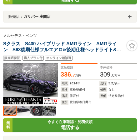
販売店：
ガリバー 座間店
メルセデス・ベンツ
Sクラス S400 ハイブリッド AMGライン AMGライ
ン S63後期仕様フルエアロ&後期仕様ヘッドライト&後
期仕様テールランプ レッドキャリパー ロルフハルト
販売店保証
購入プラン付
オンライン相談可
ゲ21インチAW ロワリングキット パノラマルーフ 全
周囲カメラ トランクスポイラ
支払総額
本体価格
336.
309.
7
0
万円
万円
年式
2014
年
走行
5.2
万km
車検
車検整備付
修復
なし
保証
保証付
整備
法定整備付
住所
愛知県春日井市
今すぐ在庫確認・見積依頼
無
電話する
料