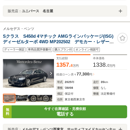
販売店：
ユニバース 名古屋
メルセデス・ベンツ
Sクラス S450d 4マチック AMGラインパッケージ(ISG)
ディーゼルターボ 4WD MP202502 デモカー・レザーエ
クスクルーシブP・ベーシックP・ドライバーズP・パノ
ディーラー保証
車両品質評価書付
購入プラン付
オンライン相談可
ラマルーフ リアアクスルステアリング ヘッドアップ
ディスプレイ ブルメスターサウンド シートベンチレ
支払総額
本体価格
ーター ナッパレザーシート
1357.
1338.
6
0
万円
万円
77,300
残価ローン
月々
円
年式
2025
年
走行
35
km
車検
'28/08
修復
なし
保証
保証付
整備
法定整備付
住所
東京都西東京市
今すぐ在庫確認・見積依頼
無
電話する
料
販売店：
メルセデス・ベンツ西東京 サーティファイドカーセンター