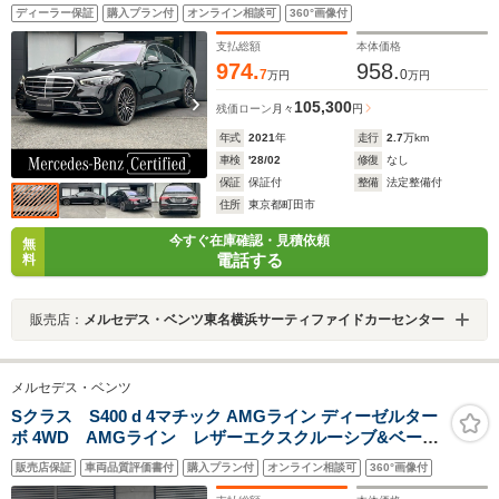
ングルーフ/本革シート/エアバランスパッケージ/ウォーム
ディーラー保証
購入プラン付
オンライン相談可
360°画像付
コンフォートパッケージヘッドアップディスプレイ/シー
トベンチレーター/シートヒーター/360°カメラ
支払総額
本体価格
974.
958.
7
0
万円
万円
105,300
残価ローン
月々
円
年式
2021
年
走行
2.7
万km
車検
'28/02
修復
なし
保証
保証付
整備
法定整備付
住所
東京都町田市
今すぐ在庫確認・見積依頼
無
電話する
料
販売店：
メルセデス・ベンツ東名横浜サーティファイドカーセンター
メルセデス・ベンツ
Sクラス S400 d 4マチック AMGライン ディーゼルター
ボ 4WD AMGライン レザーエクスクルーシブ&ベーシ
ックP パノラマルーフ 3Dコックピットディスプレ
販売店保証
車両品質評価書付
購入プラン付
オンライン相談可
360°画像付
イ 純正ドライブレコーダー 禁煙車