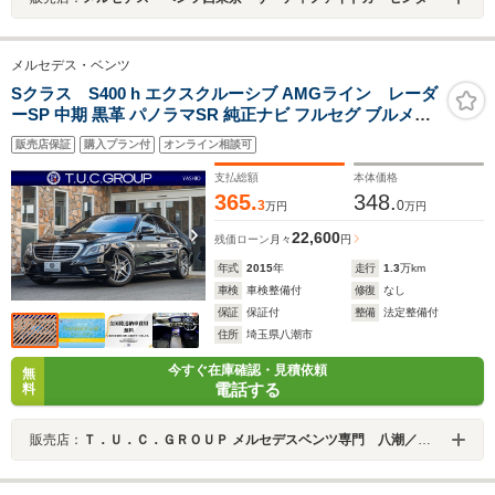
メルセデス・ベンツ
Sクラス S400 h エクスクルーシブ AMGライン レーダ
ーSP 中期 黒革 パノラマSR 純正ナビ フルセグ ブルメス
ター 360カメラ ソフトドアクロージャー 自動トランク フ
販売店保証
購入プラン付
オンライン相談可
ットオープナー エアバランスP designoメタライズウッ
ド AMGエアロ&19AW ACC BSM LCW 2年保証
支払総額
本体価格
365.
348.
3
0
万円
万円
22,600
残価ローン
月々
円
年式
2015
年
走行
1.3
万km
車検
車検整備付
修復
なし
保証
保証付
整備
法定整備付
住所
埼玉県八潮市
今すぐ在庫確認・見積依頼
無
電話する
料
販売店：
Ｔ．Ｕ．Ｃ．ＧＲＯＵＰ メルセデスベンツ専門 八潮／（株）バーディット