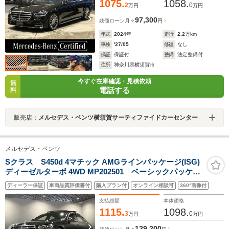
ュームアトマイザー/電動トランク
1075.
1058.
2
0
万円
万円
97,300
残価ローン
月々
円
年式
2024
年
走行
2.2
万km
車検
'27/05
修復
なし
保証
保証付
整備
法定整備付
住所
神奈川県横須賀市
今すぐ在庫確認・見積依頼
無
電話する
料
販売店：
メルセデス・ベンツ横須賀サーティファイドカーセンター
メルセデス・ベンツ
Sクラス S450d 4マチック AMGラインパッケージ(ISG)
ディーゼルターボ 4WD MP202501 ベーシックパッケー
ジ レザーエクスクルーシブパッケージ ドライバーズ
ディーラー保証
車両品質評価書付
購入プラン付
オンライン相談可
360°画像付
パッケージ
支払総額
本体価格
1115.
1098.
3
0
万円
万円
129,200