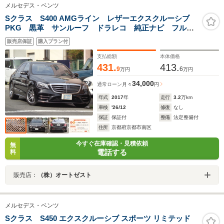
メルセデス・ベンツ
Sクラス S400 AMGライン レザーエクスクルーシブ
PKG 黒革 サンルーフ ドラレコ 純正ナビ フルセ
グ 全周囲カメラ ブルメスター 純正AW19インチ
販売店保証
購入プラン付
支払総額
本体価格
431.
413.
9
6
万円
万円
34,000
通常ローン
月々
円
年式
2017
年
走行
3.2
万km
車検
'26/12
修復
なし
保証
保証付
整備
法定整備付
住所
京都府京都市南区
今すぐ在庫確認・見積依頼
無
電話する
料
販売店：
（株）オートゼスト
メルセデス・ベンツ
Sクラス S450 エクスクルーシブ スポーツ リミテッド