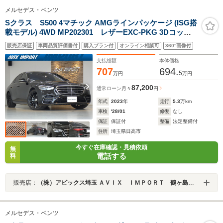
メルセデス・ベンツ
Sクラス S500 4マチック AMGラインパッケージ (ISG搭
載モデル) 4WD MP202301 レザーEXC-PKG 3Dコック
ピット&AR-HUD DIGITALライト パノラマSR 黒革 RSP
販売店保証
車両品質評価書付
購入プラン付
オンライン相談可
360°画像付
純正MBUXナビ地デジ360°カメラ Burmester3D
AMG20AW 禁煙 ワンオーナー 正規D車
支払総額
本体価格
707
694.
5
万円
万円
87,200
通常ローン
月々
円
年式
2023
年
走行
5.3
万km
車検
'28/01
修復
なし
保証
保証付
整備
法定整備付
住所
埼玉県日高市
今すぐ在庫確認・見積依頼
無
電話する
料
販売店：
（株）アビックス埼玉 ＡＶＩＸ ＩＭＰＯＲＴ 鶴ヶ島インター店
メルセデス・ベンツ