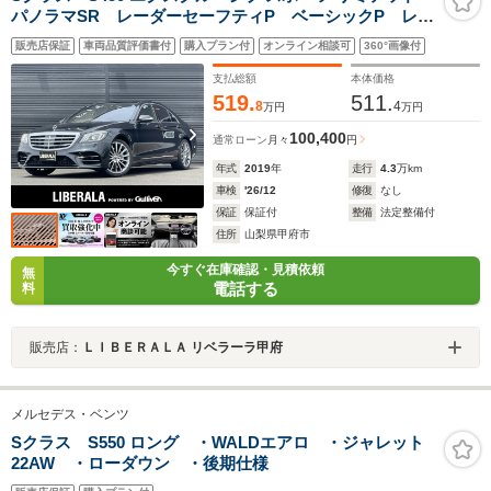
パノラマSR レーダーセーフティP ベーシックP レザ
ーエクP ブルメスター HUD マルチビームLED Aハ
販売店保証
車両品質評価書付
購入プラン付
オンライン相談可
360°画像付
イビーム 黒革 全席シートH ベンチレーション クロ
ージングサポーター 純正20アルミ
支払総額
本体価格
519.
511.
8
4
万円
万円
100,400
通常ローン
月々
円
年式
2019
年
走行
4.3
万km
車検
'26/12
修復
なし
保証
保証付
整備
法定整備付
住所
山梨県甲府市
今すぐ在庫確認・見積依頼
無
電話する
料
販売店：
ＬＩＢＥＲＡＬＡ リベラーラ甲府
メルセデス・ベンツ
Sクラス S550 ロング ・WALDエアロ ・ジャレット
22AW ・ローダウン ・後期仕様