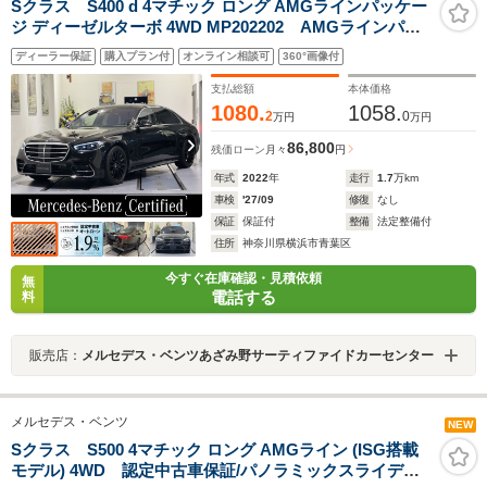
Sクラス S400 d 4マチック ロング AMGラインパッケー
ジ ディーゼルターボ 4WD MP202202 AMGラインパッ
ケージ/左ハンドル/Burumesterサラウンド3Dサウンドシ
ディーラー保証
購入プラン付
オンライン相談可
360°画像付
ステム/ヒーター機能付きベンチレーションシート/パノラ
ミックスライディングルーフ/AIRマティックサスペンシ
支払総額
本体価格
ョン/ヘッドアップディスプレイ
1080.
1058.
2
0
万円
万円
86,800
残価ローン
月々
円
年式
2022
年
走行
1.7
万km
車検
'27/09
修復
なし
保証
保証付
整備
法定整備付
住所
神奈川県横浜市青葉区
今すぐ在庫確認・見積依頼
無
電話する
料
販売店：
メルセデス・ベンツあざみ野サーティファイドカーセンター
メルセデス・ベンツ
NEW
Sクラス S500 4マチック ロング AMGライン (ISG搭載
モデル) 4WD 認定中古車保証/パノラミックスライディ