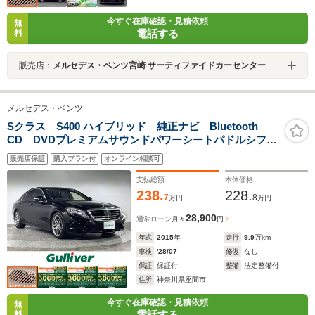
今すぐ在庫確認・見積依頼
無
電話する
料
販売店：
メルセデス・ベンツ宮崎 サーティファイドカーセンター
メルセデス・ベンツ
Sクラス S400 ハイブリッド 純正ナビ Bluetooth
CD DVDプレミアムサウンドパワーシートパドルシフト
追従クルーズコントロールシートメモリープッシュスタ
販売店保証
購入プラン付
オンライン相談可
ートスマートキー LEDヘッドライト 前後ドラレコ
支払総額
本体価格
238.
228.
7
8
万円
万円
28,900
通常ローン
月々
円
年式
2015
年
走行
9.9
万km
車検
'28/07
修復
なし
保証
保証付
整備
法定整備付
住所
神奈川県座間市
今すぐ在庫確認・見積依頼
無
電話する
料