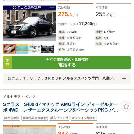
フトドアクロージャー 自動トランク AMGエアロ&19AW
ACC BSM LCW 2年保証
支払総額
本体価格
275.
255.
3
0
万円
万円
17,200
残価ローン
月々
円
年式
2014
年
走行
4.7
万km
車検
車検整備付
修復
なし
保証
保証付
整備
法定整備付
住所
埼玉県八潮市
今すぐ在庫確認・見積依頼
無
電話する
料
販売店：
Ｔ．Ｕ．Ｃ．ＧＲＯＵＰ メルセデスベンツ専門 八潮／（株）バーディット
メルセデス・ベンツ
Sクラス S400 d 4マチック AMGライン ディーゼルター
ボ 4WD レザーエクスクルーシブ&ベーシックPKG パノ
ラマSR ベージュレザー シートクーラー Burmester3Dサ
販売店保証
車両品質評価書付
購入プラン付
オンライン相談可
ウンド 3Dコックピット MBUX-ARナビ TV 360°カメラ
AMG20インチAW レーダーセーフティPKG 走行14800km
支払総額
本体価格
車検整備付
847.
828.