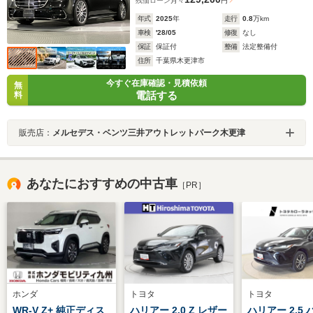
残価ローン
月々
円
年式
2025
年
走行
0.8
万km
車検
'28/05
修復
なし
保証
保証付
整備
法定整備付
住所
千葉県木更津市
今すぐ在庫確認・見積依頼
無
電話する
料
販売店：
メルセデス・ベンツ三井アウトレットパーク木更津
あなたにおすすめの中古車
［PR］
ホンダ
トヨタ
トヨタ
WR-V Z+ 純正ディス
ハリアー 2.0 Z レザー
ハリアー 2.5