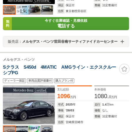
保証
保証付
整備
法定整備付
住所
東京都世田谷区
今すぐ在庫確認・見積依頼
無
電話する
料
販売店：
メルセデス・ベンツ世田谷南サーティファイドカーセンター
メルセデス・ベンツ
Sクラス S450d 4MATIC AMGライン・エクスクルー
シブPG
ディーラー保証
車両品質評価書付
購入プラン付
支払総額
本体価格
1096
1080.
0
万円
万円
年式
2025
年
走行
1.4
万km
車検
'28/03
修復
なし
保証
保証付
整備
法定整備付
住所
宮崎県宮崎市