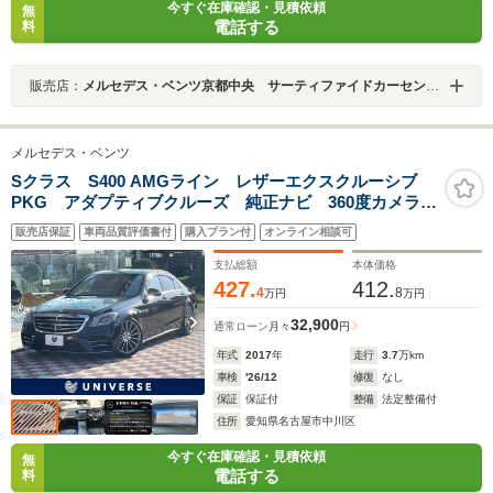
今すぐ在庫確認・見積依頼
無
電話する
料
販売店：
メルセデス・ベンツ京都中央 サーティファイドカーセンター
メルセデス・ベンツ
Sクラス S400 AMGライン レザーエクスクルーシブ
PKG アダプティブクルーズ 純正ナビ 360度カメラ
シートヒーター パワーシート 電動リアゲート LED
販売店保証
車両品質評価書付
購入プラン付
オンライン相談可
ヘッドランプ Bluetooth接続 純正20インチAW
ETC 禁煙
支払総額
本体価格
427.
412.
4
8
万円
万円
32,900
通常ローン
月々
円
年式
2017
年
走行
3.7
万km
車検
'26/12
修復
なし
保証
保証付
整備
法定整備付
住所
愛知県名古屋市中川区
今すぐ在庫確認・見積依頼
無
電話する
料