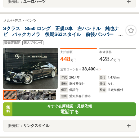
販売店：
ユーロハーツ
メルセデス・ベンツ
Sクラス S550 ロング 正規D車 左ハンドル 純也ナ
ビ バックカメラ 後期S63スタイル 前後バンパー 後
期前後ヘットライト テールランプ パノラミックスラ
販売店保証
購入プラン付
イディングルーフ S65スタイル22インチアルミホイール
支払総額
本体価格
448
428.
0
万円
万円
38,400
通常ローン
月々
円
年式
2014
年
走行
4.6
万km
車検
車検整備付
修復
なし
保証
保証付
整備
法定整備付
住所
愛知県春日井市
今すぐ在庫確認・見積依頼
無
電話する
料
販売店：
リンクスタイル