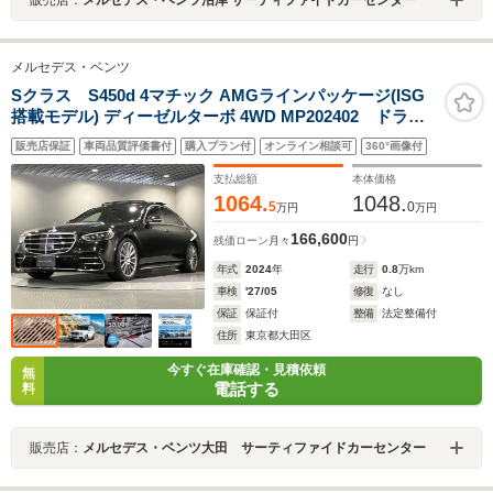
メルセデス・ベンツ
Sクラス S450d 4マチック AMGラインパッケージ(ISG
搭載モデル) ディーゼルターボ 4WD MP202402 ドライ
バーズパッケージ
販売店保証
車両品質評価書付
購入プラン付
オンライン相談可
360°画像付
支払総額
本体価格
1064.
1048.
5
0
万円
万円
166,600
残価ローン
月々
円
年式
2024
年
走行
0.8
万km
車検
'27/05
修復
なし
保証
保証付
整備
法定整備付
住所
東京都大田区
今すぐ在庫確認・見積依頼
無
電話する
料
販売店：
メルセデス・ベンツ大田 サーティファイドカーセンター