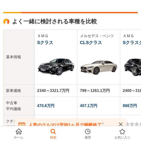
よく一緒に検討される車種を比較
ＡＭＧ
メルセデス・ベンツ
ＡＭＧ
Sクラス
CLSクラス
Sクラス
基本情報
新車価格
2340～3321.7万円
799～1261.1万円
2400～3
中古車
470.6万円
407.1万円
988万円
平均価格
クチコミ
-
4.0
-
※
人気のクルマは平均1ヶ月で掲載終了
総合評価
在庫が無くなる前にお問い合わせください
ホーム
検索
履歴
お気に入り
乗車定員
4～5人
5人
4人