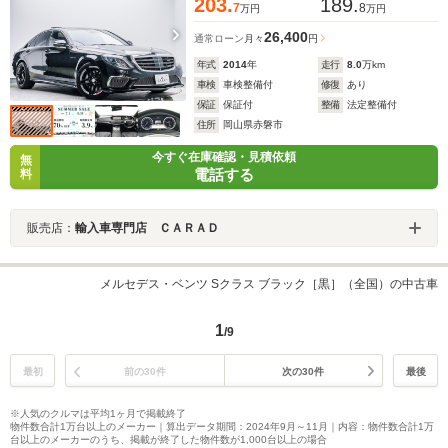
203.
189.
7
8
万円
万円
26,400
通常ローン
月々
円
年式
2014
年
走行
8.0
万km
車検
車検整備付
修復
あり
保証
保証付
整備
法定整備付
住所
岡山県赤磐市
今すぐ在庫確認・見積依頼
無
電話する
料
販売店：
輸入車専門店 ＣＡＲＡＤ
メルセデス・ベンツ Sクラス ブラック［黒］（全国）の中古車
1
/9
最初
前の30件
次の30件
最後
※人気のクルマは平均1ヶ月で掲載終了
物件数合計1万台以上のメーカー｜算出データ期間：2024年9月～11月｜内容：物件数合計1万
台以上のメーカーのうち、掲載が終了した物件数が1,000台以上の場合