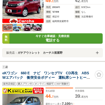
49.
42.
1
8
万円
万円
年式
2016
年
走行
3.5
万km
車検
'27/09
修復
なし
保証
保証付
整備
法定整備付
住所
福岡県筑紫野市
今すぐ在庫確認・見積依頼
無
電話する
料
販売店：
ガチアウトレット カーチス筑紫野
三菱
eKワゴン 660 E ナビ ワンセグTV CD再生 ABS
Wエアバック 衝突安全ボディー 運転席シートヒータ
ー ベンチシート キーレスエントリー
販売店保証
購入プラン付
オンライン相談可
360°画像付
支払総額
本体価格
44.
39.
7
8
万円
万円
7,100
通常ローン
月々
円