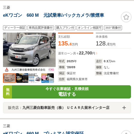
三菱
eKワゴン 660 M 元試乗車/バックカメラ/禁煙車
ディーラー保証
車両品質評価書付
購入プラン付
オンライン相談可
360°画像付
支払総額
本体価格
135.
128.
6
8
万円
万円
22,700
通常ローン
月々
円
年式
2025
年
走行
0.3
万km
車検
'28/09
修復
なし
保証
保証付
整備
法定整備付
住所
福岡県久留米市
今すぐ在庫確認・見積依頼
無
電話する
料
販売店：
九州三菱自動車販売（株） ＵＣＡＲ久留米インター店
三菱
eKワゴン 660 M プレミアム認定保証