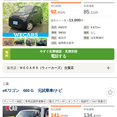
リングストップ/バックモニター
支払総額
本体価格
92.
85.
9
1
万円
万円
13,000
通常ローン
月々
円
年式
2021
年
走行
3.5
万km
車検
'26/12
修復
なし
保証
保証付
整備
法定整備付
住所
福岡県古賀市
今すぐ在庫確認・見積依頼
無
電話する
料
販売店：
ＷＥＣＡＲＳ（ウィーカーズ） 古賀店
三菱
eKワゴン 660 G 元試乗車/ナビ
ディーラー保証
車両品質評価書付
購入プラン付
オンライン相談可
360°画像付
支払総額
本体価格
141.
134.
4
8
万円
万円