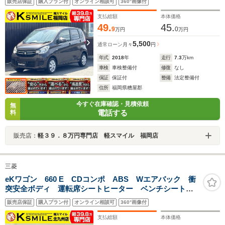
販売店保証
購入プラン付
オンライン相談可
360°画像付
ーダー キーレス 衝突軽減ブレーキ 横滑り防止装
置 障害物センサー アクセル踏み間違い防止装置
支払総額
本体価格
49.
45.
9
0
万円
万円
5,500
通常ローン
月々
円
年式
2018
年
走行
7.3
万km
車検
車検整備付
修復
なし
保証
保証付
整備
法定整備付
住所
福岡県糟屋郡
今すぐ在庫確認・見積依頼
無
電話する
料
販売店：
軽３９．８万円専門店 軽スマイル 福岡店
三菱
eKワゴン 660 E CDコンポ ABS Wエアバック 衝
突安全ボディ 運転席シートヒーター ベンチシート
キーレスエントリー
販売店保証
購入プラン付
オンライン相談可
360°画像付
支払総額
本体価格