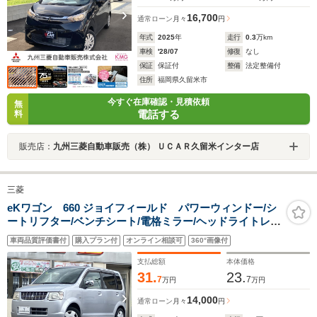
16,700
通常ローン
月々
円
年式
2025
年
走行
0.3
万km
車検
'28/07
修復
なし
保証
保証付
整備
法定整備付
住所
福岡県久留米市
今すぐ在庫確認・見積依頼
無
電話する
料
販売店：
九州三菱自動車販売（株） ＵＣＡＲ久留米インター店
三菱
eKワゴン 660 ジョイフィールド パワーウィンドー/シ
ートリフター/ベンチシート/電格ミラー/ヘッドライトレベ
ライザー/ドライブレコーダー/純正CD・ラジオオーディ
車両品質評価書付
購入プラン付
オンライン相談可
360°画像付
オ/車検整備渡し/内外装磨き・クリーニング済み/買取車
支払総額
本体価格
31.
23.
7
7
万円
万円
14,000
通常ローン
月々
円