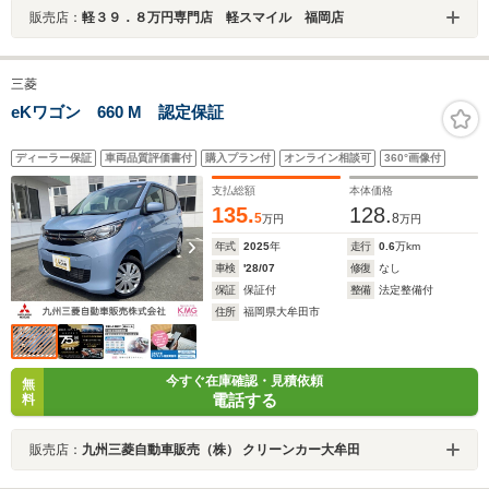
販売店：
軽３９．８万円専門店 軽スマイル 福岡店
三菱
eKワゴン 660 M 認定保証
ディーラー保証
車両品質評価書付
購入プラン付
オンライン相談可
360°画像付
支払総額
本体価格
135.
128.
5
8
万円
万円
年式
2025
年
走行
0.6
万km
車検
'28/07
修復
なし
保証
保証付
整備
法定整備付
住所
福岡県大牟田市
今すぐ在庫確認・見積依頼
無
電話する
料
販売店：
九州三菱自動車販売（株） クリーンカー大牟田