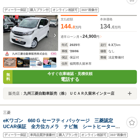
ディーラー保証
購入プラン付
オンライン相談可
360°画像付
支払総額
本体価格
144.
134.
8
6
万円
万円
24,900
通常ローン
月々
円
年式
2025
年
走行
0.3
万km
車検
'28/06
修復
なし
保証
保証付
整備
法定整備付
住所
福岡県久留米市
今すぐ在庫確認・見積依頼
無
電話する
料
販売店：
九州三菱自動車販売（株） ＵＣＡＲ久留米インター店
三菱
eKワゴン 660 G セーフティ パッケージ 三菱認定
UCAR保証 全方位カメラ ナビ無 シートヒーター
タッチパネルエアコン
ディーラー保証
車両品質評価書付
購入プラン付
オンライン相談可
360°画像付