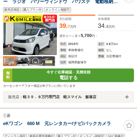
ー ラジオ パワーウィンドウ パワステ 電動格納ミ
ラー エアコン ベンチシート エアバック
販売店保証
購入プラン付
オンライン相談可
支払総額
本体価格
39.
34.
7
8
万円
万円
5,700
通常ローン
月々
円
年式
2015
年
走行
3.8
万km
車検
車検整備付
修復
なし
保証
保証付
整備
法定整備付
住所
福岡県飯塚市
今すぐ在庫確認・見積依頼
無
電話する
料
カーセンサーアフター保証がBプランに付いています
販売店：
軽３９．８万円専門店 軽スマイル 飯塚店
三菱
eKワゴン 660 M 元レンタカー/ナビ/バックカメラ
ディーラー保証
車両品質評価書付
購入プラン付
オンライン相談可
360°画像付