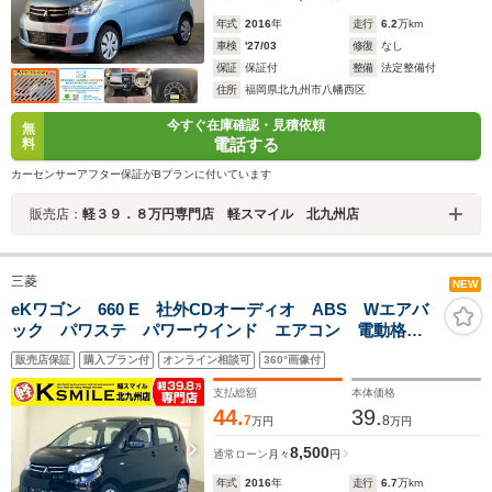
年式
2016
年
走行
6.2
万km
車検
'27/03
修復
なし
保証
保証付
整備
法定整備付
住所
福岡県北九州市八幡西区
今すぐ在庫確認・見積依頼
無
電話する
料
カーセンサーアフター保証がBプランに付いています
販売店：
軽３９．８万円専門店 軽スマイル 北九州店
三菱
NEW
eKワゴン 660 E 社外CDオーディオ ABS Wエアバ
ック パワステ パワーウインド エアコン 電動格納
ミラー 運転席シートヒーター ベンチシート キーレ
販売店保証
購入プラン付
オンライン相談可
360°画像付
スエントリー
支払総額
本体価格
44.
39.
7
8
万円
万円
8,500
通常ローン
月々
円
年式
2016
年
走行
6.7
万km