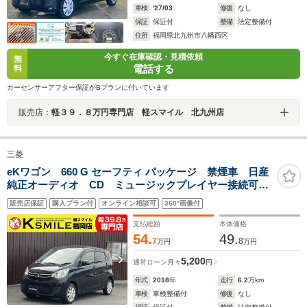
車検
'27/03
修復
なし
保証
保証付
整備
法定整備付
住所
福岡県北九州市八幡西区
今すぐ在庫確認・見積依頼
無
電話する
料
カーセンサーアフター保証がBプランに付いています
販売店：
軽３９．８万円専門店 軽スマイル 北九州店
三菱
eKワゴン 660 G セーフティ パッケージ 禁煙車 日産
純正オーディオ CD ミュージックプレイヤー接続可
バックカメラ 全周囲カメラ アイドリングストップ
販売店保証
購入プラン付
オンライン相談可
360°画像付
シートヒーター 安全装置 衝突軽減ブレーキ 横滑り
防止装置 アクセル踏み間違い防止装置
支払総額
本体価格
54.
49.
7
8
万円
万円
5,200
通常ローン
月々
円
年式
2018
年
走行
6.2
万km
車検
車検整備付
修復
なし