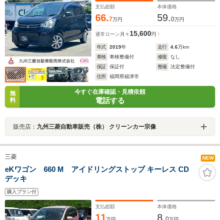
支払総額
本体価格
66.
59.
7
0
万円
万円
15,600
通常ローン
月々
円
年式
2019
年
走行
4.6
万km
車検
車検整備付
修復
なし
保証
保証付
整備
法定整備付
住所
福岡県福津市
今すぐ在庫確認・見積依頼
無
電話する
料
販売店：
九州三菱自動車販売（株） クリーンカー宗像
三菱
NEW
eKワゴン 660 M アイドリングストップ キーレス CD
デッキ
購入プラン付
支払総額
本体価格
11
8.
0
万円
万円