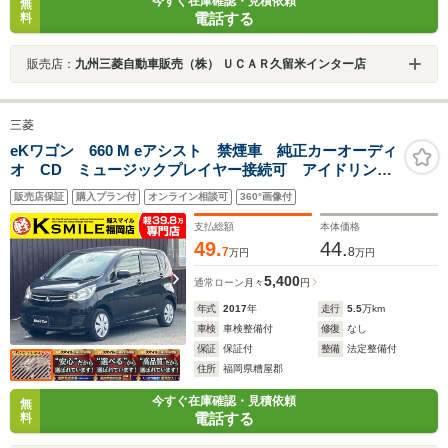
今すぐ在庫確認・見積依頼
無
電話する
料
販売店：
九州三菱自動車販売（株） ＵＣＡＲ久留米インター店
三菱
eKワゴン 660 M eアシスト 禁煙車 純正カーオーディ
オ CD ミュージックプレイヤー接続可 アイドリング
ストップ シートヒーター オートエアコン キーレ
販売店保証
購入プラン付
オンライン相談可
360°画像付
ス 衝突軽減ブレーキ 横滑り防止装置 アクセル踏み
間違い防止装置 盗難防止装置
支払総額
本体価格
49.
44.
7
8
万円
万円
5,400
通常ローン
月々
円
年式
2017
年
走行
5.5
万km
車検
車検整備付
修復
なし
保証
保証付
整備
法定整備付
住所
福岡県糟屋郡
今すぐ在庫確認・見積依頼
無
電話する
料