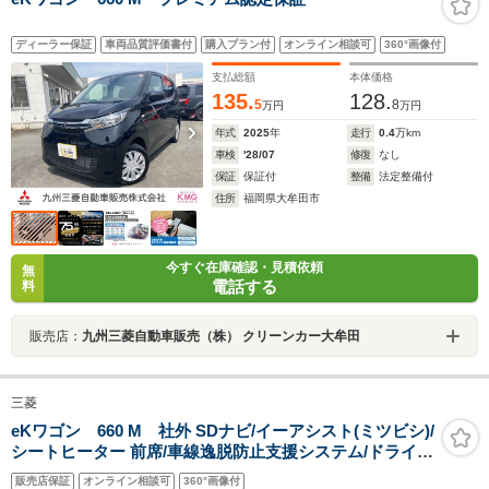
ディーラー保証
車両品質評価書付
購入プラン付
オンライン相談可
360°画像付
支払総額
本体価格
135.
128.
5
8
万円
万円
年式
2025
年
走行
0.4
万km
車検
'28/07
修復
なし
保証
保証付
整備
法定整備付
住所
福岡県大牟田市
今すぐ在庫確認・見積依頼
無
電話する
料
販売店：
九州三菱自動車販売（株） クリーンカー大牟田
三菱
eKワゴン 660 M 社外 SDナビ/イーアシスト(ミツビシ)/
シートヒーター 前席/車線逸脱防止支援システム/ドライブ
レコーダー 社外/ETC/EBD付ABS/横滑り防止装置/アイド
販売店保証
オンライン相談可
360°画像付