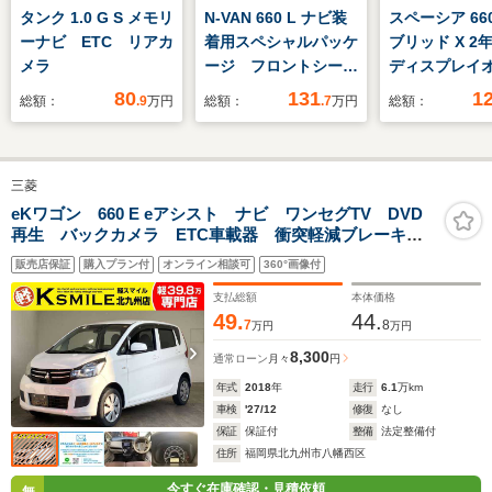
タンク 1.0 G S メモリ
N-VAN 660 L ナビ装
スペーシア 66
ーナビ ETC リアカ
着用スペシャルパッケ
ブリッド X 
メラ
ージ フロントシート
ディスプレイ
アームレスト 電動格
オ バックカ
80
131
1
総額：
.9
万円
総額：
.7
万円
総額：
納式リモコンカラード
突軽減ブレー
ドアミラー
パワースライ
シートヒータ
三菱
eKワゴン 660 E eアシスト ナビ ワンセグTV DVD
再生 バックカメラ ETC車載器 衝突軽減ブレーキ
横滑り防止装置 衝突安全ボディ ABS Wエアバッ
販売店保証
購入プラン付
オンライン相談可
360°画像付
ク ベンチシート 運転席シートヒーター キーレスエ
ントリー
支払総額
本体価格
49.
44.
7
8
万円
万円
8,300
通常ローン
月々
円
年式
2018
年
走行
6.1
万km
車検
'27/12
修復
なし
保証
保証付
整備
法定整備付
住所
福岡県北九州市八幡西区
今すぐ在庫確認・見積依頼
無