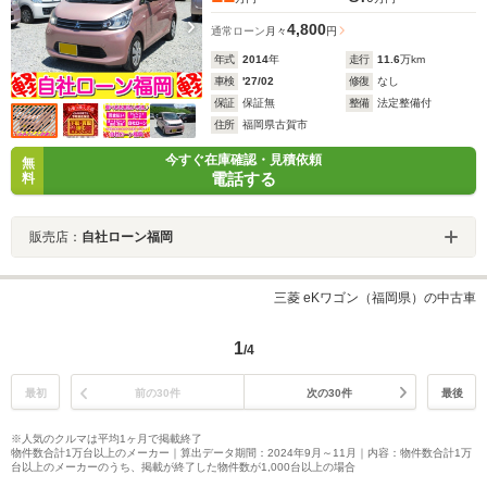
4,800
通常ローン
月々
円
年式
2014
年
走行
11.6
万km
車検
'27/02
修復
なし
保証
保証無
整備
法定整備付
住所
福岡県古賀市
今すぐ在庫確認・見積依頼
無
電話する
料
販売店：
自社ローン福岡
三菱 eKワゴン（福岡県）の中古車
1
/4
最初
前の30件
次の30件
最後
※人気のクルマは平均1ヶ月で掲載終了
物件数合計1万台以上のメーカー｜算出データ期間：2024年9月～11月｜内容：物件数合計1万
台以上のメーカーのうち、掲載が終了した物件数が1,000台以上の場合