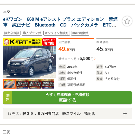
三菱
eKワゴン 660 M eアシスト プラス エディション 禁煙
車 純正ナビ Bluetooth CD バックカメラ ETC
アイドリングストップ シートヒーター ドライブレコ
販売店保証
購入プラン付
オンライン相談可
360°画像付
ーダー キーレス 衝突軽減ブレーキ 横滑り防止装
置 障害物センサー アクセル踏み間違い防止装置
支払総額
本体価格
49.
45.
9
0
万円
万円
5,500
通常ローン
月々
円
年式
2018
年
走行
7.3
万km
車検
車検整備付
修復
なし
保証
保証付
整備
法定整備付
住所
福岡県糟屋郡
今すぐ在庫確認・見積依頼
無
電話する
料
販売店：
軽３９．８万円専門店 軽スマイル 福岡店
三菱