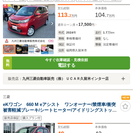
支払総額
本体価格
113.
104.
2
7
万円
万円
17,500
通常ローン
月々
円
年式
2024
年
走行
1.7
万km
車検
車検整備付
修復
なし
保証
保証付
整備
法定整備付
住所
福岡県久留米市
今すぐ在庫確認・見積依頼
無
電話する
料
販売店：
九州三菱自動車販売（株） ＵＣＡＲ久留米インター店
三菱
NEW
eKワゴン 660 M eアシスト ワンオーナー/禁煙車/衝突
被害軽減ブレーキ/シートヒーター/アイドリングストップ/
タッチパネル式オートエアコン
販売店保証
購入プラン付
支払総額
本体価格