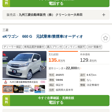
電話する
料
販売店：
九州三菱自動車販売（株） クリーンカー大牟田
三菱
eKワゴン 660 G 元試乗車/禁煙車/オーディオ
ディーラー保証
車両品質評価書付
購入プラン付
オンライン相談可
360°画像付
支払総額
本体価格
135.
129.
8
9
万円
万円
22,800
通常ローン
月々
円
年式
2025
年
走行
0.5
万km
車検
'28/06
修復
なし
保証
保証付
整備
法定整備付
住所
福岡県久留米市
今すぐ在庫確認・見積依頼
無
電話する
料