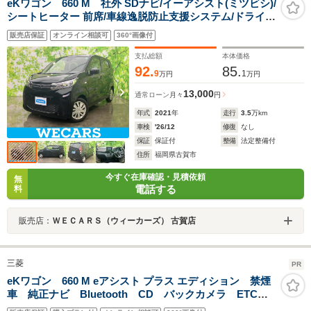
eKワゴン 660 M 社外 SDナビ/イーアシスト(ミツビシ)/
シートヒーター 前席/車線逸脱防止支援システム/ドライブ
レコーダー 社外/ETC/EBD付ABS/横滑り防止装置/アイド
販売店保証
オンライン相談可
360°画像付
リングストップ/バックモニター
支払総額
本体価格
92.
85.
9
1
万円
万円
13,000
通常ローン
月々
円
年式
2021
年
走行
3.5
万km
車検
'26/12
修復
なし
保証
保証付
整備
法定整備付
住所
福岡県古賀市
今すぐ在庫確認・見積依頼
無
電話する
料
販売店：
ＷＥＣＡＲＳ（ウィーカーズ） 古賀店
三菱
PR
eKワゴン 660 M eアシスト プラス エディション 禁煙
車 純正ナビ Bluetooth CD バックカメラ ETC
アイドリングストップ シートヒーター ドライブレコ