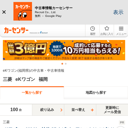
中古車情報カーセンサー
表示
Recruit Co., Ltd.
無料 － Google Play
履歴
お気に入り
メニュー
eKワゴン(福岡県)の中古車・中古車情報
三菱 eKワゴン 福岡
一覧から探す
地図から探す
更新時に
100
絞り込み
並べ替え
台
メール受信
三菱
PR