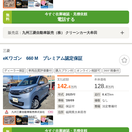
今すぐ在庫確認・見積依頼
無
電話する
料
販売店：
九州三菱自動車販売（株） クリーンカー大牟田
三菱
eKワゴン 660 M プレミアム認定保証
ディーラー保証
車両品質評価書付
購入プラン付
オンライン相談可
360°画像付
支払総額
本体価格
142.
128.
6
8
万円
万円
年式
2025
年
走行
0.4
万km
車検
'28/09
修復
なし
保証
保証付
整備
法定整備付
住所
福岡県大牟田市
今すぐ在庫確認・見積依頼
無