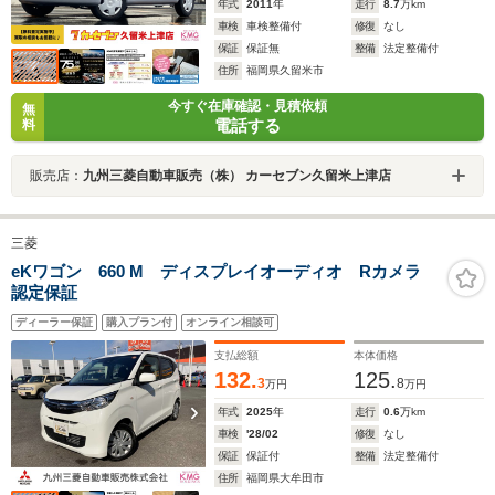
年式
2011
年
走行
8.7
万km
車検
車検整備付
修復
なし
保証
保証無
整備
法定整備付
住所
福岡県久留米市
今すぐ在庫確認・見積依頼
無
電話する
料
販売店：
九州三菱自動車販売（株） カーセブン久留米上津店
三菱
eKワゴン 660 M ディスプレイオーディオ Rカメラ
認定保証
ディーラー保証
購入プラン付
オンライン相談可
支払総額
本体価格
132.
125.
3
8
万円
万円
年式
2025
年
走行
0.6
万km
車検
'28/02
修復
なし
保証
保証付
整備
法定整備付
住所
福岡県大牟田市