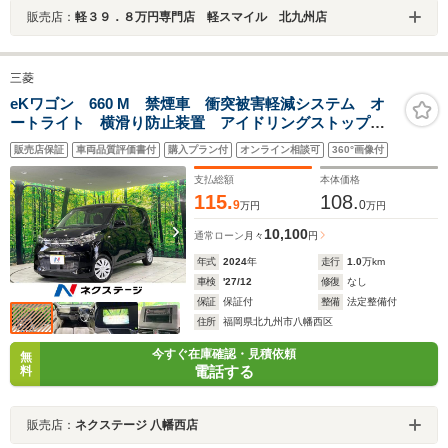
販売店：
軽３９．８万円専門店 軽スマイル 北九州店
三菱
eKワゴン 660 M 禁煙車 衝突被害軽減システム オ
ートライト 横滑り防止装置 アイドリングストップ
CD 電動格納ミラー プライバシーG 盗難防止システ
販売店保証
車両品質評価書付
購入プラン付
オンライン相談可
360°画像付
ム
支払総額
本体価格
115.
108.
9
0
万円
万円
10,100
通常ローン
月々
円
年式
2024
年
走行
1.0
万km
車検
'27/12
修復
なし
保証
保証付
整備
法定整備付
住所
福岡県北九州市八幡西区
今すぐ在庫確認・見積依頼
無
電話する
料
販売店：
ネクステージ 八幡西店