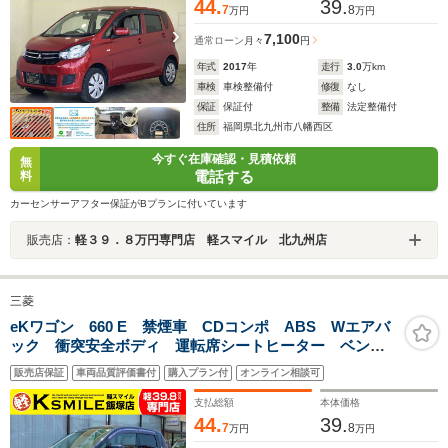
44.
39.
7
8
万円
万円
7,100
通常ローン
月々
円
年式
2017
年
走行
3.0
万km
車検
車検整備付
修復
なし
保証
保証付
整備
法定整備付
住所
福岡県北九州市八幡西区
今すぐ在庫確認・見積依頼
無
電話する
料
カーセンサーアフター保証がBプランに付いています
販売店：
軽３９．８万円専門店 軽スマイル 北九州店
三菱
eKワゴン 660 E 禁煙車 CDコンポ ABS Wエアバ
ック 衝突安全ボディ 運転席シートヒーター ベンチ
シート キーレスエントリー
販売店保証
車両品質評価書付
購入プラン付
オンライン相談可
支払総額
本体価格
44.
39.
7
8
万円
万円