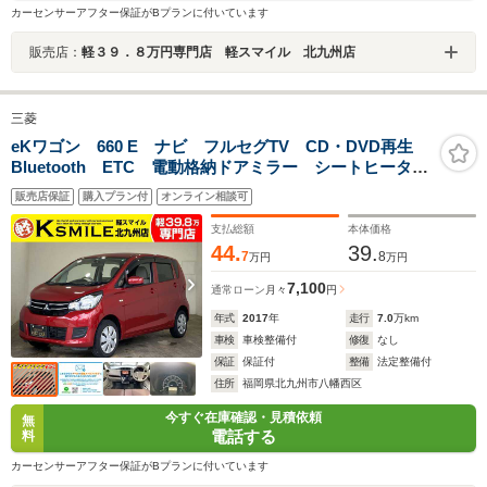
カーセンサーアフター保証がBプランに付いています
販売店：
軽３９．８万円専門店 軽スマイル 北九州店
三菱
eKワゴン 660 E ナビ フルセグTV CD・DVD再生
Bluetooth ETC 電動格納ドアミラー シートヒータ
ー ベンチシート キーレス エアバッグ アンチロッ
販売店保証
購入プラン付
オンライン相談可
クブレーキ パワーステアリング パワーウィンドウ
支払総額
本体価格
44.
39.
7
8
万円
万円
7,100
通常ローン
月々
円
年式
2017
年
走行
7.0
万km
車検
車検整備付
修復
なし
保証
保証付
整備
法定整備付
住所
福岡県北九州市八幡西区
今すぐ在庫確認・見積依頼
無
電話する
料
カーセンサーアフター保証がBプランに付いています