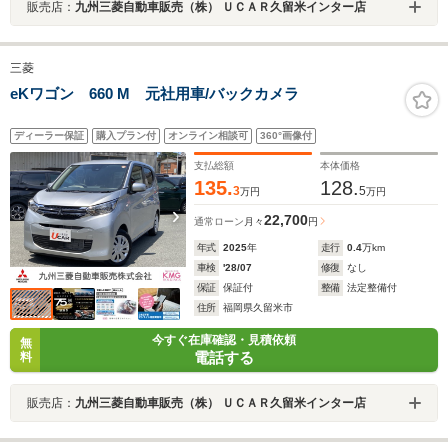
販売店：
九州三菱自動車販売（株） ＵＣＡＲ久留米インター店
三菱
eKワゴン 660 M 元社用車/バックカメラ
ディーラー保証
購入プラン付
オンライン相談可
360°画像付
支払総額
本体価格
135.
128.
3
5
万円
万円
22,700
通常ローン
月々
円
年式
2025
年
走行
0.4
万km
車検
'28/07
修復
なし
保証
保証付
整備
法定整備付
住所
福岡県久留米市
今すぐ在庫確認・見積依頼
無
電話する
料
販売店：
九州三菱自動車販売（株） ＵＣＡＲ久留米インター店