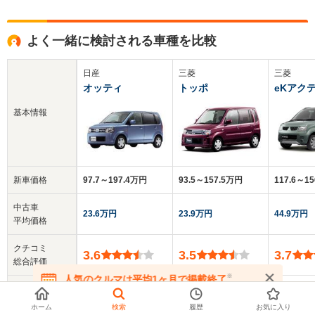
よく一緒に検討される車種を比較
日産
三菱
三菱
オッティ
トッポ
eKアク
基本情報
新車価格
97.7～197.4万円
93.5～157.5万円
117.6～1
中古車
23.6万円
23.9万円
44.9万円
平均価格
クチコミ
3.6
3.5
3.7
総合評価
※
人気のクルマは平均1ヶ月で掲載終了
乗車定員
4人
4人
4人
在庫が無くなる前にお問い合わせください
ホーム
検索
履歴
お気に入り