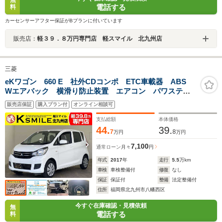
電話する
料
カーセンサーアフター保証がBプランに付いています
販売店：
軽３９．８万円専門店 軽スマイル 北九州店
三菱
eKワゴン 660 E 社外CDコンポ ETC車載器 ABS
Wエアバック 横滑り防止装置 エアコン パワステ
パワーウインド 運転席シートヒーター ベンチシー
販売店保証
購入プラン付
オンライン相談可
ト キーレスエントリー
支払総額
本体価格
44.
39.
7
8
万円
万円
7,100
通常ローン
月々
円
年式
2017
年
走行
5.5
万km
車検
車検整備付
修復
なし
保証
保証付
整備
法定整備付
住所
福岡県北九州市八幡西区
今すぐ在庫確認・見積依頼
無
電話する
料