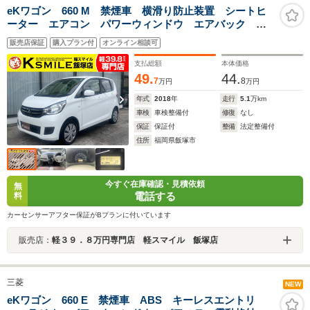
eKワゴン 660 M 禁煙車 横滑り防止装置 シートヒ
ーター エアコン パワーウィンドウ エアバック
ABS アイドリングストップ
販売店保証
購入プラン付
オンライン相談可
支払総額
本体価格
49.
44.
7
8
万円
万円
年式
2018
年
走行
5.1
万km
車検
車検整備付
修復
なし
保証
保証付
整備
法定整備付
住所
福岡県飯塚市
今すぐ在庫確認・見積依頼
無
電話する
料
カーセンサーアフター保証がBプランに付いています
販売店：
軽３９．８万円専門店 軽スマイル 飯塚店
三菱
NEW
eKワゴン 660 E 禁煙車 ABS キーレスエントリ