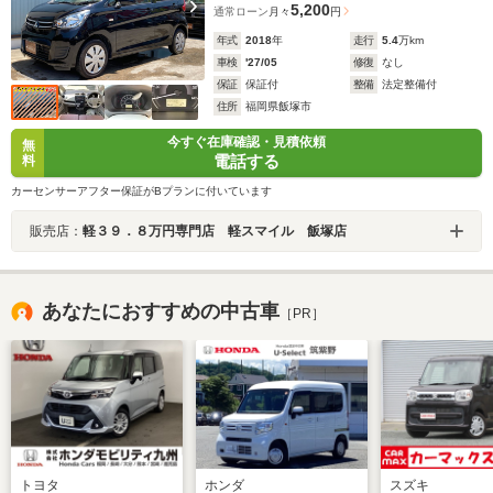
5,200
通常ローン
月々
円
年式
2018
年
走行
5.4
万km
車検
'27/05
修復
なし
保証
保証付
整備
法定整備付
住所
福岡県飯塚市
今すぐ在庫確認・見積依頼
無
電話する
料
カーセンサーアフター保証がBプランに付いています
販売店：
軽３９．８万円専門店 軽スマイル 飯塚店
あなたにおすすめの中古車
［PR］
トヨタ
ホンダ
スズキ