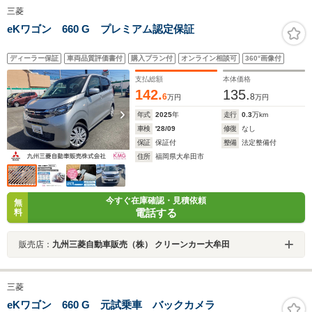
三菱
eKワゴン 660 G プレミアム認定保証
ディーラー保証
車両品質評価書付
購入プラン付
オンライン相談可
360°画像付
支払総額
本体価格
142.
135.
6
8
万円
万円
年式
2025
年
走行
0.3
万km
車検
'28/09
修復
なし
保証
保証付
整備
法定整備付
住所
福岡県大牟田市
今すぐ在庫確認・見積依頼
無
電話する
料
販売店：
九州三菱自動車販売（株） クリーンカー大牟田
三菱
eKワゴン 660 G 元試乗車 バックカメラ