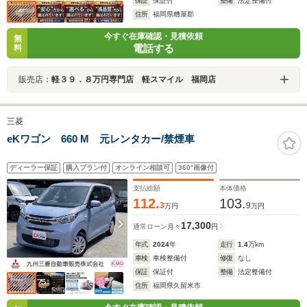
保証
保証付
整備
法定整備付
住所
福岡県糟屋郡
今すぐ在庫確認・見積依頼
無
電話する
料
販売店：
軽３９．８万円専門店 軽スマイル 福岡店
三菱
eKワゴン 660 M 元レンタカー/禁煙車
ディーラー保証
購入プラン付
オンライン相談可
360°画像付
支払総額
本体価格
112.
103.
3
9
万円
万円
17,300
通常ローン
月々
円
年式
2024
年
走行
1.4
万km
車検
車検整備付
修復
なし
保証
保証付
整備
法定整備付
住所
福岡県久留米市