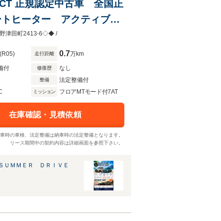
CT 正規認定中古車 全国正
ートヒーター アクティブク
グストップ Apple
津田町2413-6◇◆ /
0.7
(R05)
万km
走行距離
備付
なし
修復歴
法定整備付
整備
C
フロアMTモード付7AT
ミッション
在庫確認・見積依頼
車時の車検、法定整備は納車時の法定整備となります。
リース期間中の契約内容は詳細画面を参照下さい。
ＳＵＭＭＥＲ ＤＲＩＶＥ