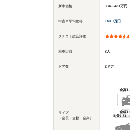
新車価格
334～481万円
中古車平均価格
149.3万円
4
クチコミ総合評価
乗車定員
2人
ドア数
2ドア
全高
1
全幅
1
サイズ
全長
3.72
（全長・全幅・全高）