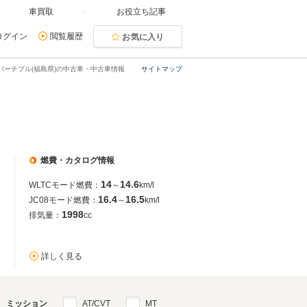
車買取
お役立ち記事
ログイン
閲覧履歴
お気に入り
バーチブル(福島県)の中古車・中古車情報
サイトマップ
燃費・カタログ情報
14
14.6
WLTCモード燃費：
～
km/l
16.4
16.5
JC08モード燃費：
～
km/l
1998
排気量：
cc
詳しく見る
ミッション
AT/CVT
MT