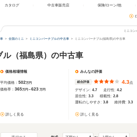
カタログ
中古車販売店
保険/ローン/他
ミニコン
車
全国のミニ
ミニコンバーチブルの中古車
ミニコンバーチブル(福島県)の中古車
ブル（福島県）の中古車
価格相場情報
みんなの評価
4.3
502
総合評価
平均価格：
点
万円
365
623
価格帯：
万円～
万円
デザイン:
4.7
走行性:
4.2
居住性:
3.3
積載性:
2.8
運転のしやすさ:
3.8
維持費:
3.3
詳しく見る
詳しく見る