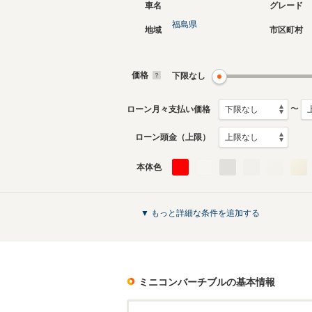
車名
グレード
福島県
地域
市区町村
現行
3代目
2024年10月～生産中
2016年3
生産モデ
価格
下限なし
ミニコンバーチブルのカタログを見る
〜
ローン月々支払い価格
ローン頭金（上限）
本体色
▼ もっと詳細な条件を追加する
ミニコンバーチブル
の基本情報