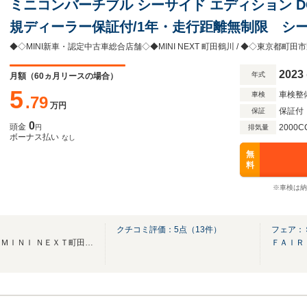
ミニコンバーチブル シーサイド エディション D
規ディーラー保証付/1年・走行距離無制限 シ
ルーズコントロール ワイヤレス充電 アイドリン
◆◇MINI新車・認定中古車総合店舗◇◆MINI NEXT 町田鶴川 / ◆◇東京都町田市野
Carplay ワンオーナー バックカメラ
2023
年式
月額（
60
ヵ月リースの場合）
5
車検整
車検
.79
万円
保証付
保証
0
頭金
2000C
円
排気量
ボーナス払い
なし
無
料
※車検は納
川
クチコミ評価：
5
点（
13
件）
フェア：
☆★ＭＩＮＩ正規ディーラー ＭＩＮＩ ＮＥＸＴ町田鶴川★☆
ＦＡＩＲ