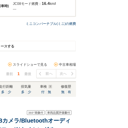
16.4
JC08モード燃費：
km/l
新車時)
---
ミニコンバーチブル(ミニ)の燃費
リースする
スライドショーで見る
中古車相場
1
前へ
次へ
最初
最後
走行距離
排気量
車検
修復歴
多
少
多
少
付
無
無
有
360°
画像付
車両品質評価書付
メラ/Bluetoothオーディ