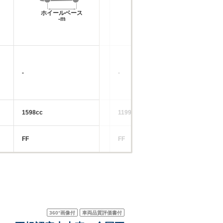
ホイールベース
ホイールベース
-m
-m
17
└市
-
-
└郊
└高
1598cc
1199～1598cc
87
FF
FF
FF
360°
画像付
車両品質評価書付