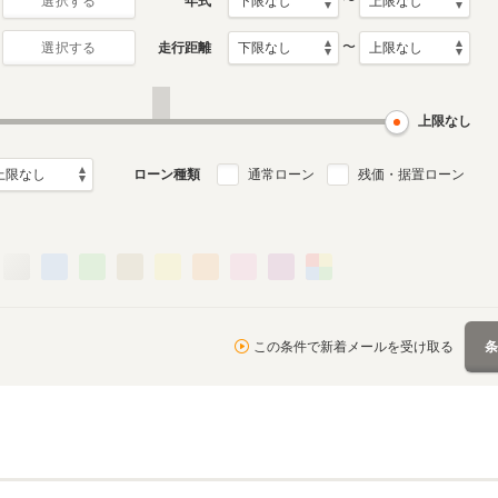
〜
年式
選択する
〜
走行距離
選択する
2代目
初代
月～2024年5月
2009年4月～2016年2月
2004年9月～2009年3月
ル
生産モデル
生産モデル
上限なし
ローン種類
通常ローン
残価・据置ローン
この条件で新着メールを受け取る