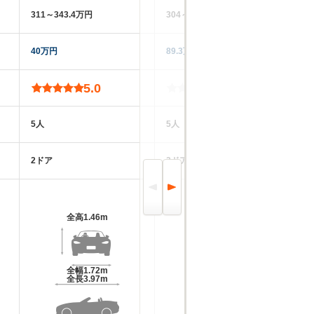
311～343.4万円
304～343.4万円
23
40万円
89.3万円
12
5.0
-
5人
5人
4
2ドア
2ドア
2
全高
1.46m
全高
1.46m
全幅
1.72m
全幅
1.72m
全長
3.97m
全長
3.97m