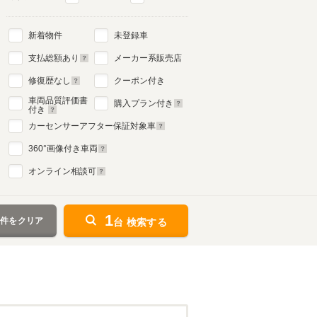
新着物件
未登録車
支払総額あり
メーカー系販売店
修復歴なし
クーポン付き
車両品質評価書
購入プラン付き
付き
カーセンサーアフター保証対象車
360
°画像付き車両
オンライン相談可
1
条件をクリア
台 検索する