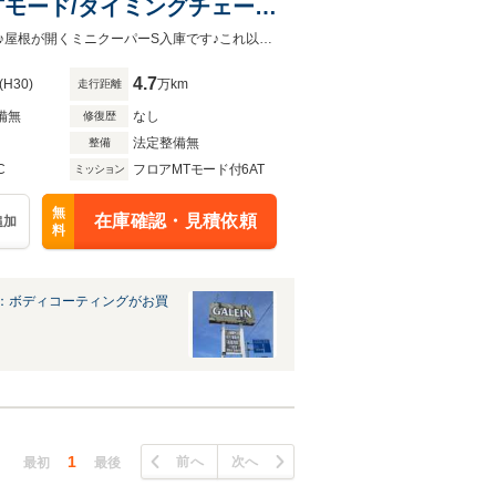
MTモード/タイミングチェー
グ/スマートキー/黒本革/アクテ
適度なサイズ感や気持ちの良い走り、それに何と言ってもこの爽快感が魅力です♪屋根が開くミニクーパーS入庫です♪これ以上ない開放感を得られるコンバーチブルを是非♪開ける喜び♪
4.7
(H30)
万km
走行距離
備無
なし
修復歴
法定整備無
整備
C
フロアMTモード付6AT
ミッション
無
在庫確認・見積依頼
追加
料
：ボディコーティングがお買
1
前へ
次へ
最初
最後