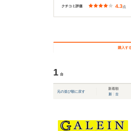
4.3
クチコミ評価
点
購入す
1
台
新着順
元の並び順に戻す
新
古