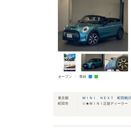
オープン
青緑
東京都
ＭＩＮＩ ＮＥＸＴ 町田鶴
町田市