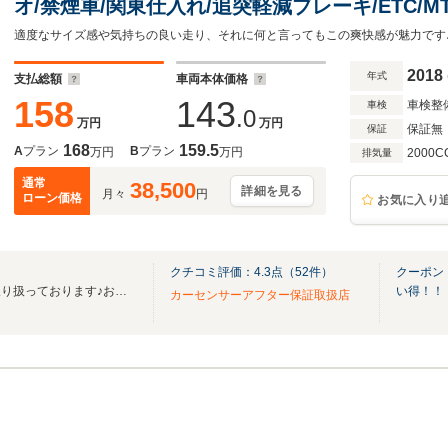
オ/禁煙車/関東仕入れ/追突軽減ブレーキ/ETC/
ン/OP純正18AW/LEDヘッドライト/LEDフォ
ィブ・クルコン
2018
年式
支払総額
車両本体価格
158
143
車検整
車検
.0
万円
万円
保証無
保証
168
159.5
A
プラン
B
プラン
万円
万円
2000C
排気量
通常
38,500
詳細を見る
月々
円
ローン価格
お気に入り
クチコミ評価：
4.3
点（
52
件）
クーポン
国産車から輸入車まで幅広く取り扱っております♪お車探しはＧＡＬＥＩＮへ♪
い得！！
カーセンサーアフター保証取扱店