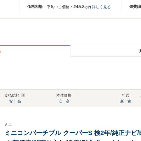
245.8
価格相場
燃費(
平均中古価格：
詳しく見る
万円
る
支払総額
本体価格
年式
安
高
安
高
新
古
ミニ
ミニコンバーチブル クーパーS 検2年/純正ナビ/Bカ