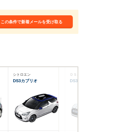
この条件で新着メールを受け取る
シトロエン
ＤＳオートモビル
フ
DS3カブリオ
DS3カブリオ
50