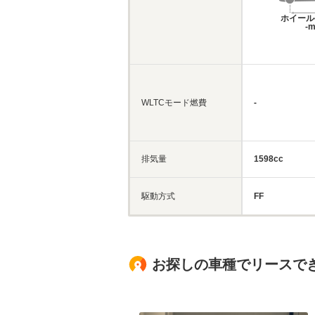
ホイール
-
WLTCモード燃費
-
排気量
1598cc
駆動方式
FF
お探しの車種でリースで