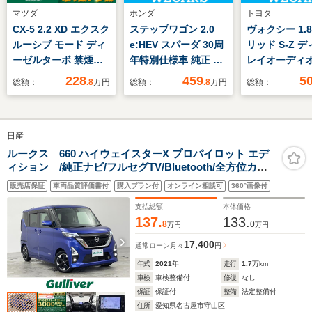
マツダ
ホンダ
トヨタ
CX-5 2.2 XD エクスク
ステップワゴン 2.0
ヴォクシー 1.
ルーシブ モード ディ
e:HEV スパーダ 30周
リッド S-Z 
ーゼルターボ 禁煙
年特別仕様車 純正 11
レイオーディオ
車 純正8インチナ
インチ ナビ/フリップ
デジタルイン
228
459
5
総額：
.8
万円
総額：
.8
万円
総額：
ビ アラウンドビュー
ダウンモニター 純正
ー/トヨタセー
モニター BOSEサウ
15.6インチ/ホンダセ
センス/両側電
ンドシステム レーダ
ンシング/両側電動ス
イドドア/シー
日産
ークルーズコントロー
ライドドア/シートヒ
ター 前席/パ
ル 純正ドライブレコ
ーター 前席/マルチビ
クビューモニタ
ルークス 660 ハイウェイスターX プロパイロット エデ
ィション /純正ナビ/フルセグTV/Bluetooth/全方位カメ
ーダー LEDヘッドラ
ューカメラシステム/
線逸脱防止支
ラ/ETC/両側パワースライドドア/プロパイロット/追従機
イト 前席シートヒー
車線逸脱防止支援シス
ム
販売店保証
車両品質評価書付
購入プラン付
オンライン相談可
360°画像付
能付クルーズコントロール/車線逸脱警報/踏み間違い衝突
ター 前席ベンチレー
テム
防止アシスト/ロールサンシェード
支払総額
本体価格
ション ETC
137.
133.
8
0
万円
万円
17,400
通常ローン
月々
円
年式
2021
年
走行
1.7
万km
車検
車検整備付
修復
なし
保証
保証付
整備
法定整備付
住所
愛知県名古屋市守山区