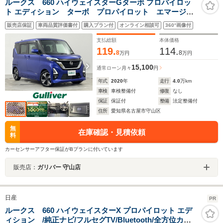
ルークス 660 ハイウェイスターGターボ プロパイロッ
ト エディション ターボ プロパイロット エマージェ
ンシーブレーキ 追従型クルーズコントロール 両側パ
販売店保証
車両品質評価書付
購入プラン付
オンライン相談可
360°画像付
ワースライドドア 純正SDナビ アラウンドビューモニ
ター 電子パーキングブレーキ 前後ドライブレコーダ
支払総額
本体価格
ー ETC
119.
114.
8
8
万円
万円
15,100
通常ローン
月々
円
年式
2020
年
走行
4.0
万km
車検
車検整備付
修復
なし
保証
保証付
整備
法定整備付
住所
愛知県名古屋市守山区
無
在庫確認・見積依頼
料
カーセンサーアフター保証がBプランに付いています
販売店：
ガリバー 守山店
日産
PR
ルークス 660 ハイウェイスターX プロパイロット エデ
ィション /純正ナビ/フルセグTV/Bluetooth/全方位カメ