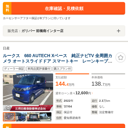
無
在庫確認・見積依頼
料
カーセンサーアフター保証がBプランに付いています
販売店：
ガリバー 前橋南インター店
日産
ルークス 660 AUTECH Xベース 純正ナビTV 全周囲カ
メラ オートスライドドア スマートキー レーンキープア
シスト 踏み間違い防止 衝突軽減ブレーキ
ディーラー保証
車両品質評価書付
購入プラン付
支払総額
本体価格
144.
138.
4
7
万円
万円
12,600
通常ローン
月々
円
年式
2022
年
走行
2.3
万km
車検
'27/04
修復
なし
保証
保証付
整備
法定整備付
住所
愛知県碧南市