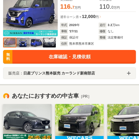
116.
110.
7
0
万円
万円
12,000
通常ローン
月々
円
年式
2020
年
走行
3.2
万km
車検
'27/11
修復
なし
保証
保証付
整備
法定整備付
住所
熊本県熊本市東区
無
在庫確認・見積依頼
料
販売店：
日産プリンス熊本販売 カーランド新南部店
あなたにおすすめの中古車
［PR］