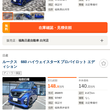
保証
保証付
整備
法定整備付
住所
福島県白河市
無
在庫確認・見積依頼
料
販売店：
福島日産自動車 白河店
日産
ルークス 660 ハイウェイスターX プロパイロット エデ
ィション
ディーラー保証
支払総額
本体価格
148.
140.
9
0
万円
万円
年式
2020
年
走行
2.2
万km
車検
'27/07
修復
なし
保証
保証付
整備
法定整備付
住所
福島県伊達市