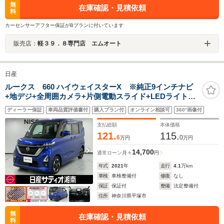
無
在庫確認・見積依頼
料
カーセンサーアフター保証がBプランに付いています
販売店：
軽３９．８専門店 エムオート
日産
ルークス 660 ハイウェイスターX ※純正9インチナビ
+地デジ+全周囲カメラ+片側電動スライド+LEDライト
+ドラレコ+ETC+インテリジェントキー+サイドエアバッ
ディーラー保証
車両品質評価書付
購入プラン付
オンライン相談可
360°画像付
ク+カーテンエアバック+衝突被害軽減ブレーキ+踏み間違
い防止+車線逸脱警報※
支払総額
本体価格
121.
115.
6
0
万円
万円
14,700
通常ローン
月々
円
年式
2021
年
走行
4.1
万km
車検
車検整備付
修復
なし
保証
保証付
整備
法定整備付
住所
神奈川県平塚市
無
在庫確認・見積依頼
料