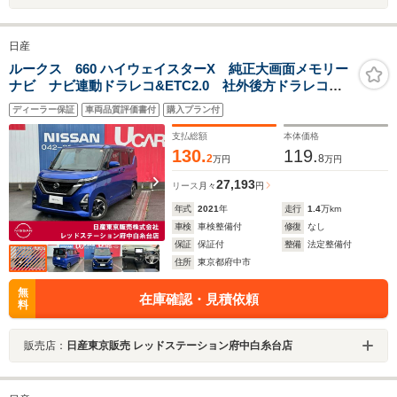
日産
ルークス 660 ハイウェイスターX 純正大画面メモリー
ナビ ナビ連動ドラレコ&ETC2.0 社外後方ドラレコ
アラウンドモニター ハンズフリー機能付き両側オート
ディーラー保証
車両品質評価書付
購入プラン付
スライドドア インテリキー LEDライト SOSコー
ル 純正14インチアルミ
支払総額
本体価格
130.
119.
2
8
万円
万円
27,193
リース
月々
円
年式
2021
年
走行
1.4
万km
車検
車検整備付
修復
なし
保証
保証付
整備
法定整備付
住所
東京都府中市
無
在庫確認・見積依頼
料
販売店：
日産東京販売 レッドステーション府中白糸台店