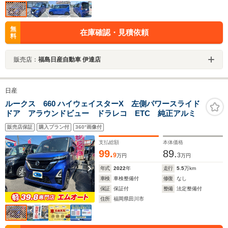
無
在庫確認・見積依頼
料
販売店：
福島日産自動車 伊達店
日産
ルークス 660 ハイウェイスターX 左側パワースライド
ドア アラウンドビュー ドラレコ ETC 純正アルミ
販売店保証
購入プラン付
360°画像付
支払総額
本体価格
99.
89.
9
3
万円
万円
年式
2022
年
走行
5.5
万km
車検
車検整備付
修復
なし
保証
保証付
整備
法定整備付
住所
福岡県田川市