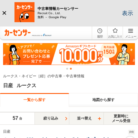
中古車情報カーセンサー
表示
Recruit Co., Ltd.
無料 － Google Play
履歴
お気に入り
メニュー
ルークス・ネイビー［紺］の中古車・中古車情報
日産 ルークス
一覧から探す
地図から探す
更新時に
57
絞り込み
並べ替え
台
メール受信
日産
PR