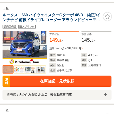
日産
ルークス 660 ハイウェイスターGターボ 4WD 純正9イ
ンチナビ 前後ドライブレコーダー アラウンドビューモニ
ター LEDヘッドライト フォグランプ
販売店保証
購入プラン付
支払総額
本体価格
149.
145.
8
1
万円
万円
16,500
通常ローン
月々
円
年式
2021
年
走行
4.9
万km
車検
車検整備付
修復
なし
保証
保証付
整備
法定整備付
住所
岩手県北上市
無
在庫確認・見積依頼
料
販売店：
きたかみ自販 北上店 軽自動車専門店
日産