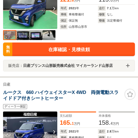
8
0
万円
万円
年式
2021
年
走行
7.1
万km
車検
車検整備付
修復
なし
保証
保証無
整備
法定整備付
住所
山形県山形市
無
在庫確認・見積依頼
料
販売店：
日産プリンス山形販売株式会社 マイカーランド山形店
日産
ルークス 660 ハイウェイスターX 4WD 両側電動スラ
イドドア付きシートヒーター
ディーラー保証
支払総額
本体価格
165.
158.
1
4
万円
万円
年式
2021
年
走行
2.8
万km
車検
車検整備付
修復
なし