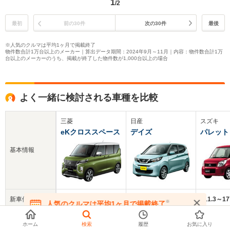
1
/2
最初
前の30件
次の30件
最後
※人気のクルマは平均1ヶ月で掲載終了
物件数合計1万台以上のメーカー｜算出データ期間：2024年9月～11月｜内容：物件数合計1万
台以上のメーカーのうち、掲載が終了した物件数が1,000台以上の場合
よく一緒に検討される車種を比較
三菱
日産
スズキ
eKクロススペース
デイズ
パレット
基本情報
新車価格
165.6～220万円
127.3～221.8万円
111.3～1
※
人気のクルマは平均1ヶ月で掲載終了
在庫が無くなる前にお問い合わせください
中古車
130.2万円
117.9万円
26.5万円
ホーム
検索
履歴
お気に入り
平均価格