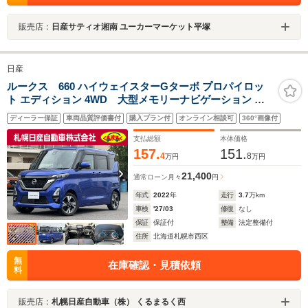
販売店：
日産サティオ湘南 ユーカーマーケット平塚
日産
ルークス 660 ハイウェイスターGターボ プロパイロッ
ト エディション 4WD 大型メモリーナビゲーション フ
ルセグテレビ アラウンドビューモニター インテリジェ
ディーラー保証
車両品質評価書付
購入プラン付
オンライン相談可
360°画像付
ントキー LEDヘッドライト エマージェンシーブレーキ プ
ロパイロット 両側オートスライドドア VDC 4WD
支払総額
本体価格
157.
151.
4
8
万円
万円
21,400
通常ローン
月々
円
年式
2022
年
走行
3.7
万km
車検
'27/03
修復
なし
保証
保証付
整備
法定整備付
住所
北海道札幌市西区
無
在庫確認・見積依頼
料
販売店：
札幌日産自動車（株） くるまるく西