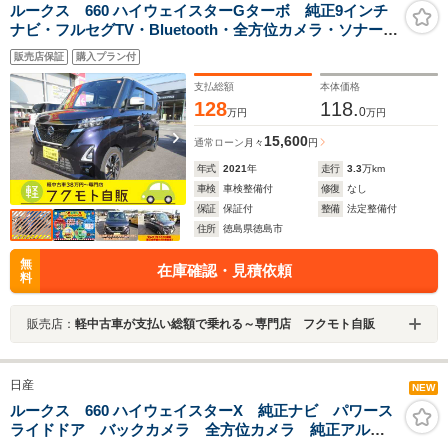
ルークス 660 ハイウェイスターGターボ 純正9インチ
ナビ・フルセグTV・Bluetooth・全方位カメラ・ソナー・
追突軽減ブレーキ・左側電動スライド・LEDライト・Fド
販売店保証
購入プラン付
ラレコ・サーキュレーター・シートテーブル・ターボ
支払総額
本体価格
128
118.
0
万円
万円
15,600
通常ローン
月々
円
年式
2021
年
走行
3.3
万km
車検
車検整備付
修復
なし
保証
保証付
整備
法定整備付
住所
徳島県徳島市
無
在庫確認・見積依頼
料
販売店：
軽中古車が支払い総額で乗れる～専門店 フクモト自販
日産
NEW
ルークス 660 ハイウェイスターX 純正ナビ パワース
ライドドア バックカメラ 全方位カメラ 純正アルミ