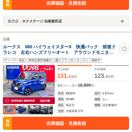
無
在庫確認・見積依頼
料
販売店：
ネクステージ 仙南柴田店
日産
ルークス 660 ハイウェイスターX 快適パック 前後ド
ラレコ 左右ハンズフリーオート アラウンドモニタ 9
インチワイドナビTV 純正14アルミ 日産中古車ワイド
ディーラー保証
車両品質評価書付
購入プラン付
オンライン相談可
保証12ケ月
支払総額
本体価格
131.
123.
6
0
万円
万円
18,800
通常ローン
月々
円
年式
2022
年
走行
1.9
万km
車検
'27/05
修復
なし
保証
保証付
整備
法定整備付
住所
大阪府枚方市
無
在庫確認・見積依頼
料