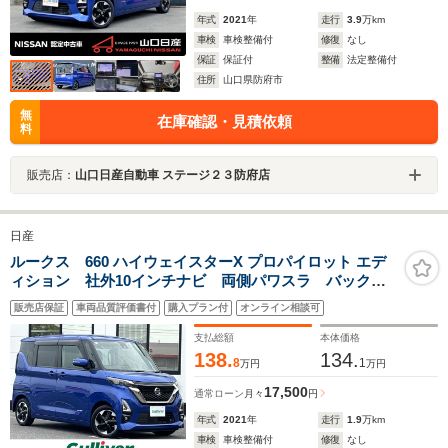
年式
2021
年
走行
3.9
万km
車検
車検整備付
修復
なし
保証
保証付
整備
法定整備付
住所
山口県防府市
無
在庫確認・見積依頼
料
販売店：
山口日産自動車 ステージ２３防府店
日産
ルークス 660 ハイウェイスターX プロパイロット エデ
ィション 社外10インチナビ 両側パワスラ バックカ
メラ アラウンドビュー 純正ドラレコ スマートキ
販売店保証
車両品質評価書付
購入プラン付
オンライン相談可
ー 保証書 取説 純正14インチAW プロパイロット
LEDヘッドライト フォグ 純正マット イモビライザ
支払総額
本体価格
ー
138.
134.
8
1
万円
万円
17,500
通常ローン
月々
円
年式
2021
年
走行
1.9
万km
車検
車検整備付
修復
なし