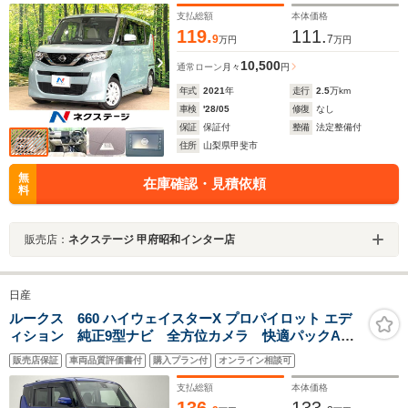
ト オートエアコン
支払総額
本体価格
119.
111.
9
7
万円
万円
10,500
通常ローン
月々
円
年式
2021
年
走行
2.5
万km
車検
'28/05
修復
なし
保証
保証付
整備
法定整備付
住所
山梨県甲斐市
無
在庫確認・見積依頼
料
販売店：
ネクステージ 甲府昭和インター店
日産
ルークス 660 ハイウェイスターX プロパイロット エデ
ィション 純正9型ナビ 全方位カメラ 快適パックA
プロパイロット 純正ドラレコ ETC 両側パワスラ
販売店保証
車両品質評価書付
購入プラン付
オンライン相談可
電動パーキング 衝突軽減 追従クルコン コーナーセ
ンサー サーキュレーター 1オナ フルセグ DVD 禁
支払総額
本体価格
煙
136.
133.