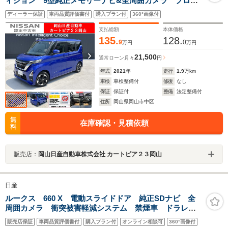
ィション 9型純正メモリーナビ&全周囲カメラ プロパ
イロット SOSコール ハンズフリーオートスライドド
ディーラー保証
車両品質評価書付
購入プラン付
360°画像付
ア両側 アダプティブヘッドライト USB電源 衝突被
害軽減装置 踏み間違い防止 禁煙車 日産ワイド保障1
支払総額
本体価格
年
135.
128.
9
0
万円
万円
21,500
通常ローン
月々
円
年式
2021
年
走行
1.9
万km
車検
車検整備付
修復
なし
保証
保証付
整備
法定整備付
住所
岡山県岡山市中区
無
在庫確認・見積依頼
料
販売店：
岡山日産自動車株式会社 カートピア２３岡山
日産
ルークス 660 X 電動スライドドア 純正SDナビ 全
周囲カメラ 衝突被害軽減システム 禁煙車 ドラレ
コ コーナーセンサー スマートキー ビルトイン
販売店保証
車両品質評価書付
購入プラン付
オンライン相談可
360°画像付
ETC オートハイビーム 車線逸脱警報 オートライ