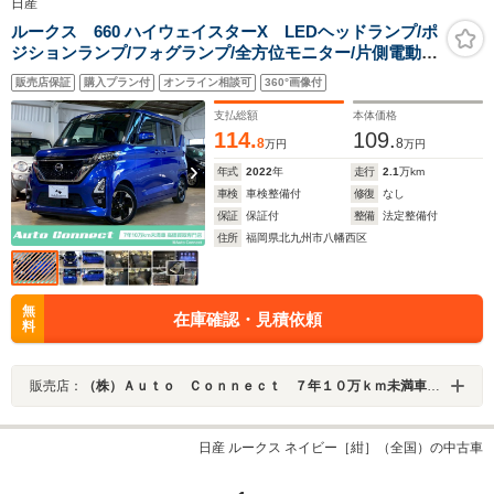
日産
ルークス 660 ハイウェイスターX LEDヘッドランプ/ポ
ジションランプ/フォグランプ/全方位モニター/片側電動ス
ライドドア/アルミホイール/タッチパネル式オートエアコ
販売店保証
購入プラン付
オンライン相談可
360°画像付
ン/USB/
支払総額
本体価格
114.
109.
8
8
万円
万円
年式
2022
年
走行
2.1
万km
車検
車検整備付
修復
なし
保証
保証付
整備
法定整備付
住所
福岡県北九州市八幡西区
無
在庫確認・見積依頼
料
販売店：
（株）Ａｕｔｏ Ｃｏｎｎｅｃｔ ７年１０万ｋｍ未満車 高価買取専門店
日産 ルークス ネイビー［紺］（全国）の中古車