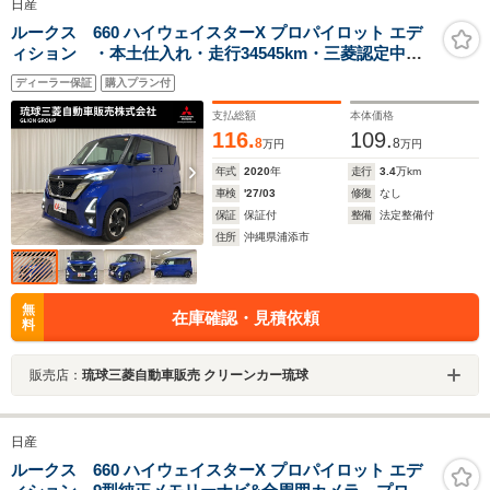
日産
ルークス 660 ハイウェイスターX プロパイロット エデ
ィション ・本土仕入れ・走行34545km・三菱認定中古
車・ディーラーナビ・フルセグTV/CD/DVD/BT・アラウ
ディーラー保証
購入プラン付
ンドビューモニター・ETC・アダプティブクルーズコン
トロール
支払総額
本体価格
116.
109.
8
8
万円
万円
年式
2020
年
走行
3.4
万km
車検
'27/03
修復
なし
保証
保証付
整備
法定整備付
住所
沖縄県浦添市
無
在庫確認・見積依頼
料
販売店：
琉球三菱自動車販売 クリーンカー琉球
日産
ルークス 660 ハイウェイスターX プロパイロット エデ