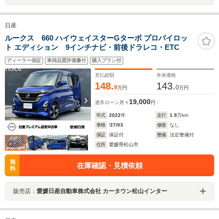
日産
ルークス 660 ハイウェイスターGターボ プロパイロッ
ト エディション 9インチナビ・前後ドラレコ・ETC
ディーラー保証
車両品質評価書付
購入プラン付
支払総額
本体価格
148.
143.
9
0
万円
万円
19,000
通常ローン
月々
円
年式
2022
年
走行
1.9
万km
車検
'27/03
修復
なし
保証
保証付
整備
法定整備付
住所
愛媛県松山市
無
在庫確認・見積依頼
料
販売店：
愛媛日産自動車株式会社 カータウン松山インター