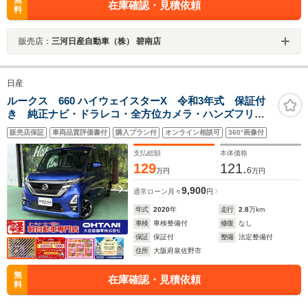
無
在庫確認・見積依頼
料
販売店：
三河日産自動車（株） 碧南店
日産
ルークス 660 ハイウェイスターX 令和3年式 保証付
き 純正ナビ・ドラレコ・全方位カメラ・ハンズフリー
片側電動スライドドア・天井サーキュレーター・コーナ
販売店保証
車両品質評価書付
購入プラン付
オンライン相談可
360°画像付
ーセンサー・USB電源・LEDヘッドライト
支払総額
本体価格
129
121.
6
万円
万円
9,900
通常ローン
月々
円
年式
2020
年
走行
2.8
万km
車検
車検整備付
修復
なし
保証
保証付
整備
法定整備付
住所
大阪府泉佐野市
無
在庫確認・見積依頼
料