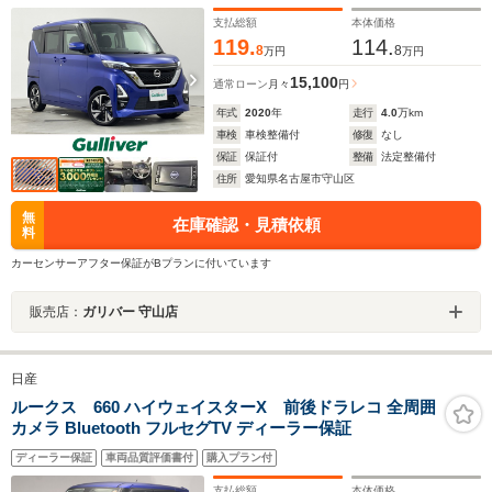
ワースライドドア 純正SDナビ アラウンドビューモニ
ター 電子パーキングブレーキ 前後ドライブレコーダ
支払総額
本体価格
ー ETC
119.
114.
8
8
万円
万円
15,100
通常ローン
月々
円
年式
2020
年
走行
4.0
万km
車検
車検整備付
修復
なし
保証
保証付
整備
法定整備付
住所
愛知県名古屋市守山区
無
在庫確認・見積依頼
料
カーセンサーアフター保証がBプランに付いています
販売店：
ガリバー 守山店
日産
ルークス 660 ハイウェイスターX 前後ドラレコ 全周囲
カメラ Bluetooth フルセグTV ディーラー保証
ディーラー保証
車両品質評価書付
購入プラン付
支払総額
本体価格