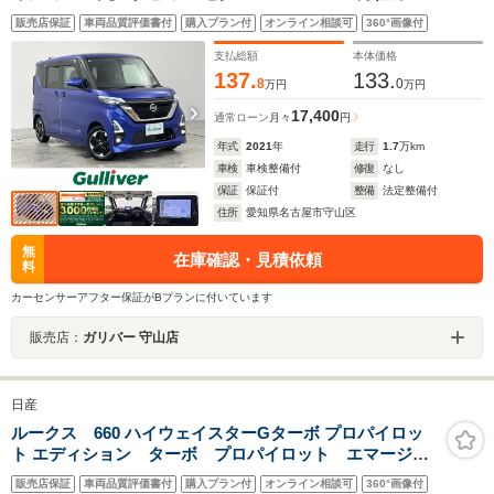
ラ/ETC/両側パワースライドドア/プロパイロット/追従機
販売店保証
車両品質評価書付
購入プラン付
オンライン相談可
360°画像付
能付クルーズコントロール/車線逸脱警報/踏み間違い衝突
防止アシスト/ロールサンシェード
支払総額
本体価格
137.
133.
8
0
万円
万円
17,400
通常ローン
月々
円
年式
2021
年
走行
1.7
万km
車検
車検整備付
修復
なし
保証
保証付
整備
法定整備付
住所
愛知県名古屋市守山区
無
在庫確認・見積依頼
料
カーセンサーアフター保証がBプランに付いています
販売店：
ガリバー 守山店
日産
ルークス 660 ハイウェイスターGターボ プロパイロッ
ト エディション ターボ プロパイロット エマージェ
ンシーブレーキ 追従型クルーズコントロール 両側パ
販売店保証
車両品質評価書付
購入プラン付
オンライン相談可
360°画像付