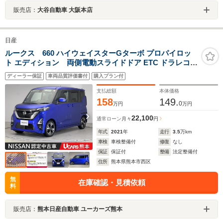
販売店：
大谷自動車 大阪本店
日産
ルークス 660 ハイウェイスターGターボ プロパイロッ
ト エディション 両側電動スライドドア ETC ドラレコ
全周囲カメラ Bluetooth LEDヘッドライト
ディーラー保証
車両品質評価書付
購入プラン付
支払総額
本体価格
158
149.
0
万円
万円
22,100
通常ローン
月々
円
年式
2021
年
走行
3.5
万km
車検
車検整備付
修復
なし
保証
保証付
整備
法定整備付
住所
熊本県熊本市西区
無
在庫確認・見積依頼
料
販売店：
熊本日産自動車 ユーカーズ熊本