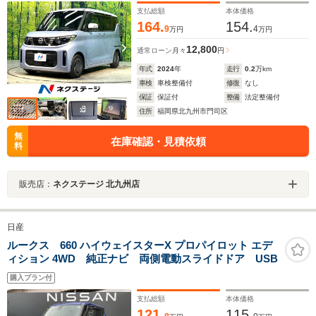
支払総額
本体価格
164.
154.
9
4
万円
万円
12,800
通常ローン
月々
円
年式
2024
年
走行
0.2
万km
車検
車検整備付
修復
なし
保証
保証付
整備
法定整備付
住所
福岡県北九州市門司区
無
在庫確認・見積依頼
料
販売店：
ネクステージ 北九州店
日産
ルークス 660 ハイウェイスターX プロパイロット エデ
ィション 4WD 純正ナビ 両側電動スライドドア USB
購入プラン付
支払総額
本体価格
121.
115.