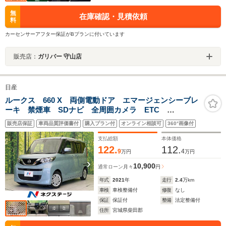
無
在庫確認・見積依頼
料
カーセンサーアフター保証がBプランに付いています
販売店：
ガリバー 守山店
日産
ルークス 660 X 両側電動ドア エマージェンシーブレ
ーキ 禁煙車 SDナビ 全周囲カメラ ETC
Bluetooth フルセグ ドラレコ スマートキー コーナ
販売店保証
車両品質評価書付
購入プラン付
オンライン相談可
360°画像付
ーセンサー オートハイビーム パークアシスト オー
トライト
支払総額
本体価格
122.
112.
9
4
万円
万円
10,900
通常ローン
月々
円
年式
2021
年
走行
2.4
万km
車検
車検整備付
修復
なし
保証
保証付
整備
法定整備付
住所
宮城県柴田郡