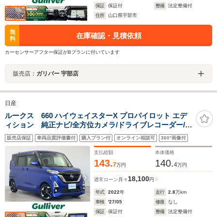
保証
保証付
整備
法定整備付
住所
山口県宇部市
無
在庫確認・見積依頼
料
カーセンサーアフター保証がBプランに付いています
販売店：
ガリバー 宇部店
日産
ルークス 660 ハイウェイスターX プロパイロット エデ
ィション 純正ナビ/全方位カメラ/ドライブレコーダー/衝
突軽減ブレーキ/レーンキープアシスト/両側パワースライ
販売店保証
車両品質評価書付
購入プラン付
オンライン相談可
360°画像付
ドドア/フルセグTV/Bluetooth/レーダークルーズコントロ
ール/オートマチックハイビーム/純正フロアマット
支払総額
本体価格
143.
140.
7
4
万円
万円
18,100
通常ローン
月々
円
年式
2022
年
走行
2.8
万km
車検
'27/05
修復
なし
保証
保証付
整備
法定整備付