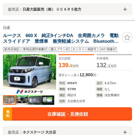
販売店：
日産大阪販売（株） ＵＣＡＲＳ枚方
日産
ルークス 660 X 純正9インチDA 全周囲カメラ 電動
スライドドア 禁煙車 衝突軽減システム Bluetooth再
生 LEDヘッド 踏み間違い防止装置 スマートキー
販売店保証
車両品質評価書付
購入プラン付
オンライン相談可
360°画像付
オートエアコン ロールサンシェード 車線逸脱警報
支払総額
本体価格
139.
132.
9
1
万円
万円
12,900
通常ローン
月々
円
年式
2024
年
走行
1.1
万km
車検
'27/09
修復
なし
保証
保証付
整備
法定整備付
住所
大分県大分市
無
在庫確認・見積依頼
料
販売店：
ネクステージ 大分店