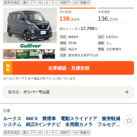
ホイール SOSコール 快適パック LEDオートライ
販売店保証
購入プラン付
オンライン相談可
360°画像付
ト フォグランプ プッシュスタート スマートキー
コーナーセンサー
支払総額
本体価格
139.
136.
8
2
万円
万円
17,700
通常ローン
月々
円
年式
2022
年
走行
2.8
万km
車検
'27/11
修復
なし
保証
保証付
整備
法定整備付
住所
愛知県名古屋市守山区
無
在庫確認・見積依頼
料
カーセンサーアフター保証がBプランに付いています
販売店：
ガリバー 守山店
日産
ルークス 660 X 禁煙車 電動スライドドア 衝突軽減
システム 純正9インチナビ 全周囲カメラ フルセグ
ドライブレコーダー ETC bluetooth再生 LEDヘッド
販売店保証
購入プラン付
オンライン相談可
360°画像付
ライト オートハイビーム スマートキー