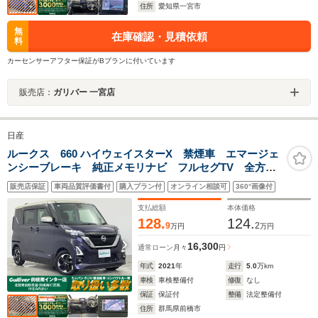
住所
愛知県一宮市
無
在庫確認・見積依頼
料
カーセンサーアフター保証がBプランに付いています
販売店：
ガリバー 一宮店
日産
ルークス 660 ハイウェイスターX 禁煙車 エマージェ
ンシーブレーキ 純正メモリナビ フルセグTV 全方位
カメラ 片側パワースライドドア レーンキープアシス
販売店保証
車両品質評価書付
購入プラン付
オンライン相談可
360°画像付
ト 前後コーナーセンサー スマートキー プッシュス
タート LEDヘッドライト
支払総額
本体価格
128.
124.
9
2
万円
万円
16,300
通常ローン
月々
円
年式
2021
年
走行
5.0
万km
車検
車検整備付
修復
なし
保証
保証付
整備
法定整備付
住所
群馬県前橋市