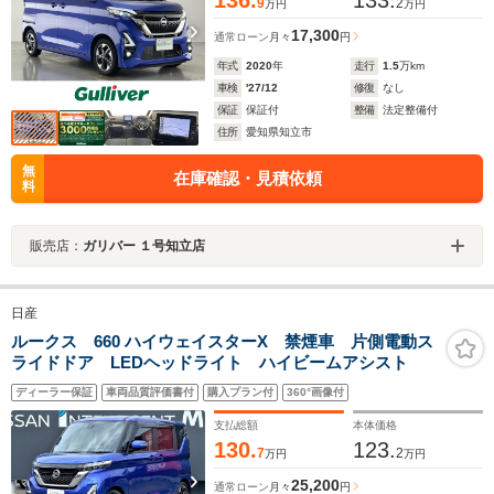
9
2
万円
万円
17,300
通常ローン
月々
円
年式
2020
年
走行
1.5
万km
車検
'27/12
修復
なし
保証
保証付
整備
法定整備付
住所
愛知県知立市
無
在庫確認・見積依頼
料
販売店：
ガリバー １号知立店
日産
ルークス 660 ハイウェイスターX 禁煙車 片側電動ス
ライドドア LEDヘッドライト ハイビームアシスト
ディーラー保証
車両品質評価書付
購入プラン付
360°画像付
支払総額
本体価格
130.
123.
7
2
万円
万円
25,200
通常ローン
月々
円