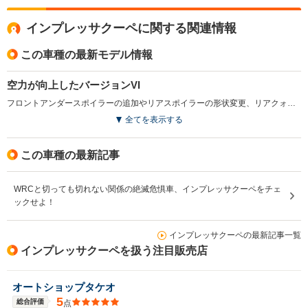
インプレッサクーペに関する関連情報
この車種の最新モデル情報
空力が向上したバージョンVI
フロントアンダースポイラーの追加やリアスポイラーの形状変更、リアクォーターガラスの軽量化などを実施。これらの改良を受けたターボモデルをベースにチューニングされたSTiは、バージョンVIへと進化した。(1999.9）
全てを表示する
この車種の最新記事
WRCと切っても切れない関係の絶滅危惧車、インプレッサクーペをチェ
ックせよ！
インプレッサクーペの最新記事一覧
インプレッサクーペを扱う注目販売店
オートショップタケオ
5
総合評価
点