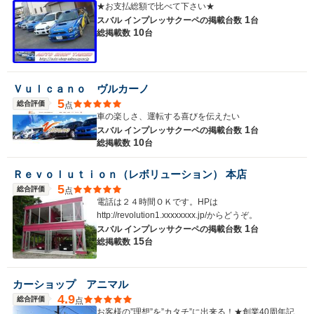
★お支払総額で比べて下さい★
1
スバル インプレッサクーペの
掲載台数
台
10
総掲載数
台
Ｖｕｌｃａｎｏ ヴルカーノ
5
総合評価
点
車の楽しさ、運転する喜びを伝えたい
1
スバル インプレッサクーペの
掲載台数
台
10
総掲載数
台
Ｒｅｖｏｌｕｔｉｏｎ（レボリューション） 本店
5
総合評価
点
電話は２４時間ＯＫです。HPは
http://revolution1.xxxxxxxx.jp/からどうぞ。
1
スバル インプレッサクーペの
掲載台数
台
15
総掲載数
台
カーショップ アニマル
4.9
総合評価
点
お客様の”理想”を”カタチ”に出来る！★創業40周年記