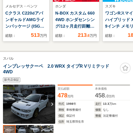
メルセデス・ベンツ
ホンダ
スズキ
Cクラス C220dアバ
N-BOX カスタム 660
ワゴンRスマイル
ンギャルドAMGライ
4WD ホンダセンシン
ハイブリッド X
ンパッケージ (ISG搭
グ/12ヶ月走行距離無
9インチ メモ
載モデル) ディーゼル
制限保証/スマートキ
ビ/セーフティ
513
213
1
総額：
万円
総額：
.6
万円
総額：
ターボ MP202401 現
ー/事故歴無し/純正コ
ト(スズキ)/両
行型 Pルーフ/ヘッド
ネクトナビ/フルセグ
ライドドア/シ
アップDISP/リアアク
TV/バックカメラ/ステ
ーター 運転席
スバル
スルステア/ARナ
アリングスイッ
モニター/車線
ビ/18インチAMGアル
チ/LEDヘッドライト/
止支援システム
インプレッサクーペ 2.0 WRX タイプR Vリミテッド
4WD
ミ
シートヒーター/パワ
ドランプ LED
ースライドドア
販売店保証
支払総額
本体価格
478
458.
0
万円
万円
年式
1998
年
走行
13.3
万km
車検
車検整備付
修復
なし
保証
保証付
整備
法定整備付
住所
埼玉県羽生市