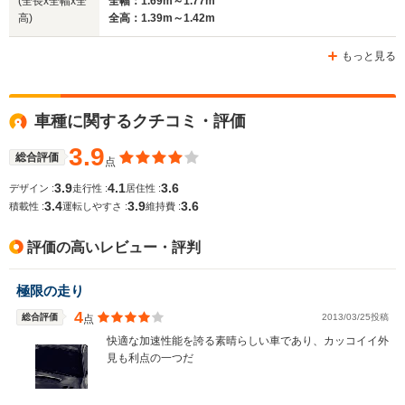
(全長x全幅x全
全幅：1.69m～1.77m
高)
全高：1.39m～1.42m
ホイールベース
ホイールベース
ホイー
-m
-m
もっと見る
車種に関するクチコミ・評価
WLTCモード
-
-
-
燃費
3.9
総合評価
点
3.9
4.1
3.6
デザイン :
走行性 :
居住性 :
3.4
3.9
3.6
積載性 :
運転しやすさ :
維持費 :
排気量
1994cc
1994～2457cc
1781～26
評価の高いレビュー・評判
駆動方式
4WD
4WD
4WD、FF
極限の走り
4
総合評価
2013/03/25投稿
点
快適な加速性能を誇る素晴らしい車であり、カッコイイ外
見も利点の一つだ