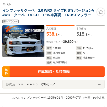
スバル
インプレッサクーペ 2.0 WRX タイプR STi バージョンV
4WD クーペ DCCD TEIN車高調 TRUSTマフラー
社外エアクリ ZEROSPORTSサクションパイプ
購入プラン付
支払総額
本体価格
538.
518.
8
8
万円
万円
39,800
通常ローン
月々
円
年式
1999
年
走行
11.7
万km
車検
車検整備付
修復
なし
保証
保証無
整備
法定整備付
住所
岐阜県羽島市
無
在庫確認・見積依頼
料
販売店：
Ｖｕｌｃａｎｏ ヴルカーノ
スバル インプレッサクーペ 1995年01月～2000年07月（全国）の中古車