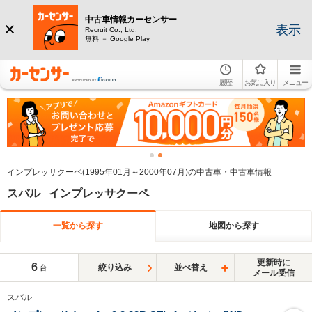
中古車情報カーセンサー
表示
Recruit Co., Ltd.
無料 － Google Play
履歴
お気に入り
メニュー
インプレッサクーペ(1995年01月～2000年07月)の中古車・中古車情報
スバル インプレッサクーペ
一覧から探す
地図から探す
更新時に
6
絞り込み
並べ替え
台
メール受信
スバル