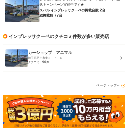
念キャンペーン実施中です★
2
スバル インプレッサクーペの
掲載台数
台
77
総掲載数
台
インプレッサクーペのクチコミ件数が多い販売店
カーショップ アニマル
埼玉県羽生市東８－７－６
90
クチコミ：
件
ページトップへ