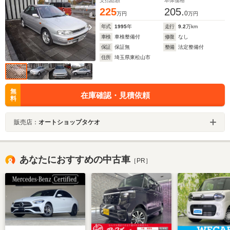
支払総額
本体価格
225
205.
0
万円
万円
年式
1995
年
走行
9.2
万km
車検
車検整備付
修復
なし
保証
保証無
整備
法定整備付
住所
埼玉県東松山市
無
在庫確認・見積依頼
料
販売店：
オートショップタケオ
あなたにおすすめの中古車
［PR］