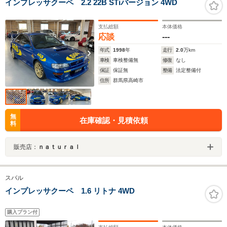
インプレッサクーペ 2.2 22B STiバージョン 4WD
支払総額
本体価格
応談
---
年式
1998
年
走行
2.0
万km
車検
車検整備無
修復
なし
保証
保証無
整備
法定整備付
住所
群馬県高崎市
無
在庫確認・見積依頼
料
販売店：
ｎａｔｕｒａｌ
スバル
インプレッサクーペ 1.6 リトナ 4WD
購入プラン付