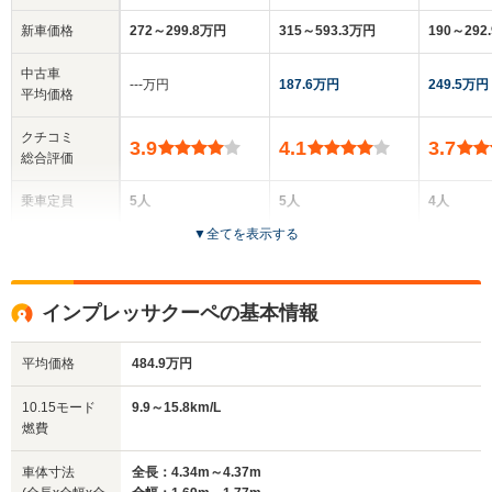
新車価格
272～299.8万円
315～593.3万円
190～292
中古車
‐‐‐万円
187.6万円
249.5万円
平均価格
クチコミ
3.9
4.1
3.7
総合評価
乗車定員
5人
5人
4人
▼
全てを表示する
ドア数
5ドア
4ドア
2ドア
全高
全高
全高
インプレッサクーペの基本情報
1.46m
1.47m
1.3m
平均価格
484.9万円
全幅
全幅
全
10.15モード
9.9～15.8km/L
サイズ
1.7m
1.8m
1.
燃費
全長
全長
(全長x全幅x全高)
4.41m
4.58m～4.61m
4.45m
車体寸法
全長：4.34m～4.37m