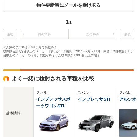
物件更新時にメールを受け取る
1
/1
最初
前の30件
次の30件
最後
※人気のクルマは平均1ヶ月で掲載終了
物件数合計1万台以上のメーカー｜算出データ期間：2024年9月～11月｜内容：物件数合計1万
台以上のメーカーのうち、掲載が終了した物件数が1,000台以上の場合
よく一緒に検討される車種を比較
スバル
スバル
スバル
インプレッサスポ
インプレッサSTI
アルシオ
ーツワゴンSTI
基本情報