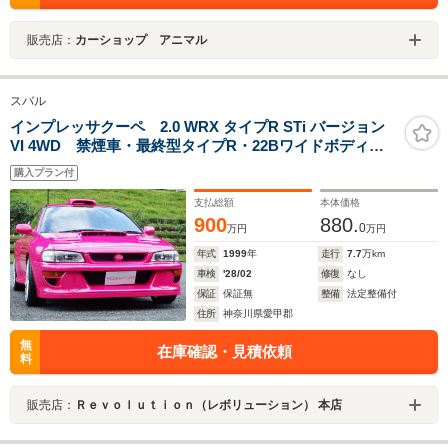
販売店：
カーショップ アニマル
スバル
インプレッサクーペ 2.0 WRX タイプR STi バージョン
VI 4WD 禁煙車・最終型タイプR・22Bワイドボディ・
機関系ノーマル・18インチアルミホイール・ルーフベン
購入プラン付
チレーター・エアコン・パワステ・パワーウインドウ・
HID・エアバッグ
支払総額
本体価格
900
880.
0
万円
万円
年式
1999
年
走行
7.7
万km
車検
'28/02
修復
なし
保証
保証無
整備
法定整備付
住所
神奈川県愛甲郡
無
在庫確認・見積依頼
料
販売店：
Ｒｅｖｏｌｕｔｉｏｎ（レボリューション） 本店