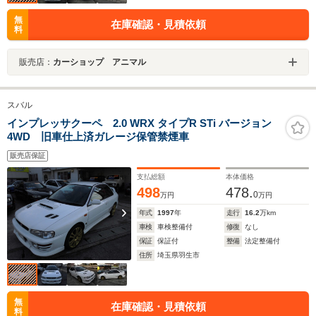
無
在庫確認・見積依頼
料
販売店：
カーショップ アニマル
スバル
インプレッサクーペ 2.0 WRX タイプR STi バージョン
4WD 旧車仕上済ガレージ保管禁煙車
販売店保証
支払総額
本体価格
498
478.
0
万円
万円
年式
1997
年
走行
16.2
万km
車検
車検整備付
修復
なし
保証
保証付
整備
法定整備付
住所
埼玉県羽生市
無
在庫確認・見積依頼
料