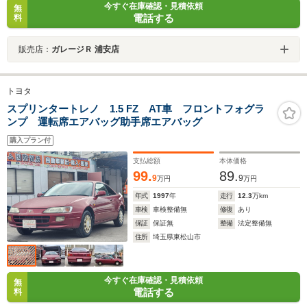
今すぐ在庫確認・見積依頼
無
電話する
料
販売店：
ガレージＲ 浦安店
トヨタ
スプリンタートレノ 1.5 FZ AT車 フロントフォグラ
ンプ 運転席エアバッグ助手席エアバッグ
購入プラン付
支払総額
本体価格
99.
89.
9
9
万円
万円
年式
1997
年
走行
12.3
万km
車検
車検整備無
修復
あり
保証
保証無
整備
法定整備無
住所
埼玉県東松山市
今すぐ在庫確認・見積依頼
無
電話する
料