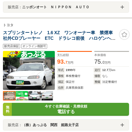
販売店：
ニッポンオート ＮＩＰＰＯＮ ＡＵＴＯ
トヨタ
スプリンタートレノ 1.6 XZ ワンオーナー車 禁煙車
社外CDプレーヤー ETC ドラレコ前後 ハロゲンヘッ
ドライト 4速AT 2ドアクーペ 純正14インチAW 純
販売店保証
オンライン相談可
正マット
支払総額
本体価格
93.
75.
7
0
万円
万円
年式
1999
年
走行
12.7
万km
車検
車検整備付
修復
なし
保証
保証付
整備
法定整備付
住所
兵庫県揖保郡
今すぐ在庫確認・見積依頼
無
電話する
料
販売店：
（株）あっぷる 関西 姫路太子店