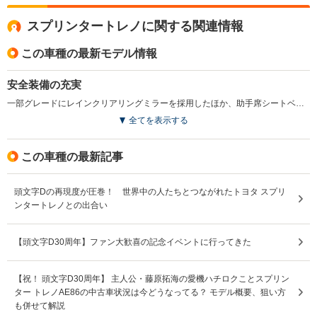
スプリンタートレノに関する関連情報
この車種の最新モデル情報
安全装備の充実
一部グレードにレインクリアリングミラーを採用したほか、助手席シートベルト非装着警告灯を全車に採用し、タイヤ空気圧警報システムの設定を拡大した。(1998.4)
全てを表示する
この車種の最新記事
頭文字Dの再現度が圧巻！ 世界中の人たちとつながれたトヨタ スプリ
ンタートレノとの出合い
【頭文字D30周年】ファン大歓喜の記念イベントに行ってきた
【祝！ 頭文字D30周年】 主人公・藤原拓海の愛機ハチロクことスプリン
ター トレノAE86の中古車状況は今どうなってる？ モデル概要、狙い方
も併せて解説