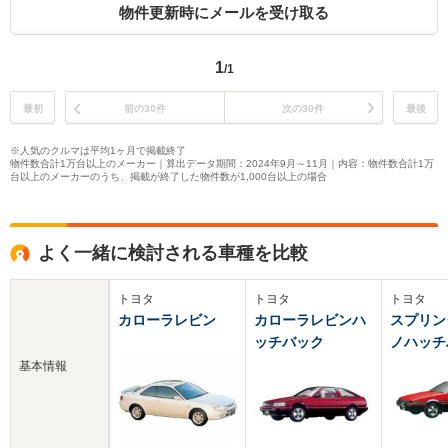
物件更新時にメールを受け取る
1
/1
最初
前の30件
次の30件
最後
※人気のクルマは平均1ヶ月で掲載終了
物件数合計1万台以上のメーカー｜算出データ期間：2024年9月～11月｜内容：物件数合計1万
台以上のメーカーのうち、掲載が終了した物件数が1,000台以上の場合
よく一緒に検討される車種を比較
トヨタ
トヨタ
トヨタ
カローラレビン
カローラレビンハ
スプリン
ッチバック
ノハッチ
基本情報