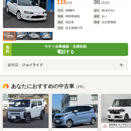
115
98.
0
万円
万円
年式
1998
年
走行
26.4
万km
車検
車検整備無
修復
あり
保証
保証無
整備
法定整備無
住所
埼玉県桶川市
今すぐ在庫確認・見積依頼
無
電話する
料
販売店：
ジョイライド
あなたにおすすめの中古車
［PR］