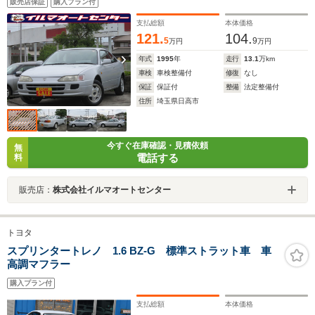
販売店保証
購入プラン付
支払総額
本体価格
121.
104.
5
9
万円
万円
年式
1995
年
走行
13.1
万km
車検
車検整備付
修復
なし
保証
保証付
整備
法定整備付
住所
埼玉県日高市
今すぐ在庫確認・見積依頼
無
電話する
料
販売店：
株式会社イルマオートセンター
トヨタ
スプリンタートレノ 1.6 BZ-G 標準ストラット車 車
高調マフラー
購入プラン付
支払総額
本体価格