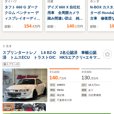
ダイハツ
日産
ホンダ
タフト 660 G ダーク
デイズ 660 X 自社社
N-BOX カスタ
クロム ベンチャー デ
用車 全周囲カメラ
ターボ Hond
ィスプレイオーディ
踏み間違い防止 純正
古車 修復
オ/バックカメラ/ETC
ディスプレイオーディ
Honda販売店
154
140
1
総額：
.4
万円
総額：
.1
万円
総額：
オ Bluetooth接続
証2年 ワンオ
純正アルミ アイドリ
ー 禁煙車 9
ングストップ ハイビ
ナビ バック
トヨタ
ームアシスト USB
ETC2.0 
入力端子 横滑り防
アダプティブ
スプリンタートレノ 1.6 BZ-G 2名公認済 車幅公認
済 トムスECU トラストO/C HKSエアクリ+エキマ
止 ベンチシート
コントロール
ニ フジツボマフラー レーシングギア車高調 RSワタ
動スライドド
購入プラン付
ナベ15インチアルミ クスコ1WAY LSD 大森追加メー
ター TRDスポーツクラッチ
支払総額
本体価格
140.
130.
7
0
万円
万円
年式
1995
年
走行
15.1
万km
車検
'26/11
修復
あり
保証
保証無
整備
法定整備無
住所
千葉県市川市