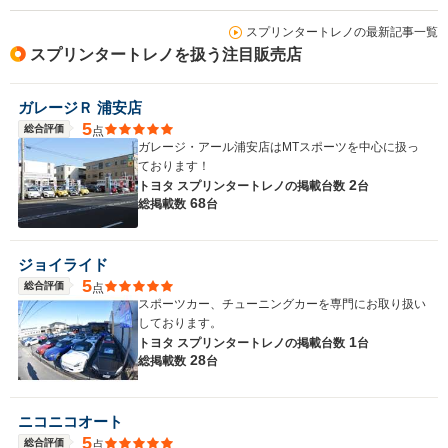
スプリンタートレノの最新記事一覧
スプリンタートレノを扱う注目販売店
ガレージＲ 浦安店
5
総合評価
点
ガレージ・アール浦安店はMTスポーツを中心に扱っ
ております！
2
トヨタ スプリンタートレノの
掲載台数
台
68
総掲載数
台
ジョイライド
5
総合評価
点
スポーツカー、チューニングカーを専門にお取り扱い
しております。
1
トヨタ スプリンタートレノの
掲載台数
台
28
総掲載数
台
ニコニコオート
5
総合評価
点