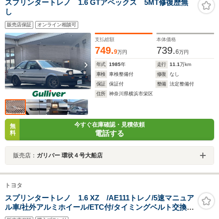
スプリンタートレノ 1.6 GTアペックス 5MT修復歴無
し
販売店保証
オンライン相談可
支払総額
本体価格
749.
739.
9
6
万円
万円
年式
1985
年
走行
11.1
万km
車検
車検整備付
修復
なし
保証
保証付
整備
法定整備付
住所
神奈川県横浜市栄区
今すぐ在庫確認・見積依頼
無
電話する
料
販売店：
ガリバー 環状４号大船店
トヨタ
スプリンタートレノ 1.6 XZ /AE111トレノ/5速マニュア
ル車/社外アルミホイール/ETC付/タイミングベルト交換済
み/禁煙車/修復歴なし/