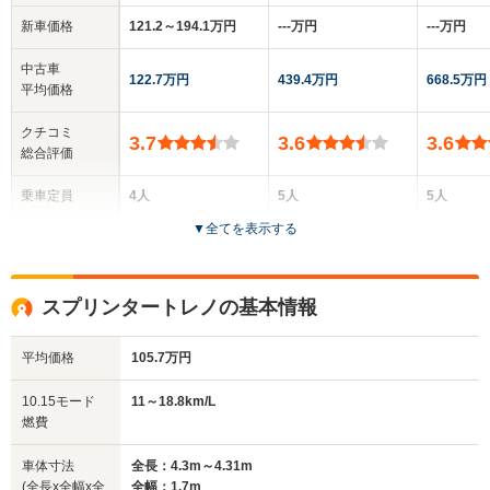
新車価格
121.2～194.1万円
‐‐‐万円
‐‐‐万円
中古車
122.7万円
439.4万円
668.5万円
平均価格
クチコミ
3.7
3.6
3.6
総合評価
乗車定員
4人
5人
5人
▼
全てを表示する
ドア数
2ドア
3ドア
3ドア
全高
全高
全
スプリンタートレノの基本情報
1.31m
1.34m
1.
平均価格
105.7万円
全幅
全幅
全
10.15モード
11～18.8km/L
サイズ
1.7m
1.63m
1.
燃費
全長
全長
(全長x全幅x全高)
4.29m～4.31m
4.2m
4.21m
車体寸法
全長：4.3m～4.31m
(全長x全幅x全
全幅：1.7m