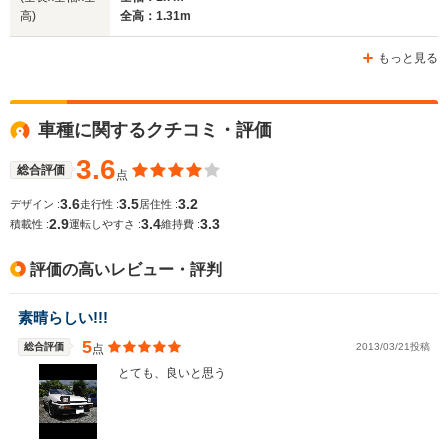
高)
全高：1.31m
ホイールベース
ホイールベース
ホイー
-m
-m
もっと見る
車種に関するクチコミ・評価
WLTCモード
-
-
-
燃費
3.6
総合評価
点
3.6
3.5
3.2
デザイン :
走行性 :
居住性 :
2.9
3.4
3.3
積載性 :
運転しやすさ :
維持費 :
排気量
1498～1587cc
1452～1587cc
1452～15
評価の高いレビュー・評判
駆動方式
FF
FR
FR
素晴らしい!!!
5
総合評価
2013/03/21投稿
点
とても、良いと思う