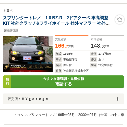
トヨタ
スプリンタートレノ 1.6 BZ-R 2ドアクーペ 車高調整
KIT 社外クラッチ&フライホイール 社外マフラー 社外ホ
イール&足回り 吸気ファンネル仕様変更車 社外デッキ 純
販売店保証
正ハンドル ワイドウィング 乗車定員2名変更済 PW PS
支払総額
本体価格
166.
148.
7
0
万円
万円
年式
1998
年
走行
17.3
万km
車検
車検整備付
修復
あり
保証
保証付
整備
法定整備付
住所
神奈川県横浜市中区
今すぐ在庫確認・見積依頼
無
電話する
料
販売店：
ＨＹｇａｒｅｇｅ
トヨタ スプリンタートレノ 1995年05月～2000年07月（全国）の中古車