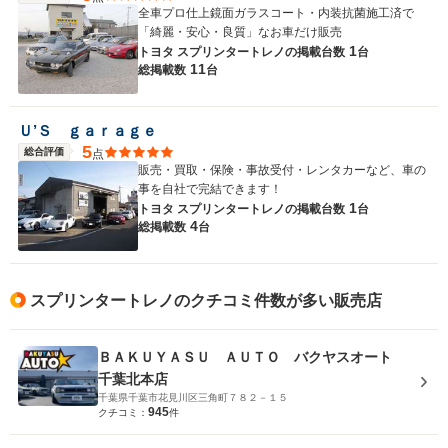
全車プロ仕上鏡面ガラスコート・内装抗菌施工済で
「綺麗・安心・良質」なお車だけ販売
1
トヨタ スプリンタートレノの
掲載台数
台
11
総掲載数
台
Ｕ’Ｓ ｇａｒａｇｅ
5
総合評価
点
販売・買取・保険・事故受付・レンタカーなど、車の
事を自社で完結できます！
1
トヨタ スプリンタートレノの
掲載台数
台
4
総掲載数
台
スプリンタートレノのクチコミ件数が多い販売店
ＢＡＫＵＹＡＳＵ ＡＵＴＯ バクヤスオート
千葉北本店
千葉県千葉市花見川区三角町７８２－１５
945
クチコミ：
件