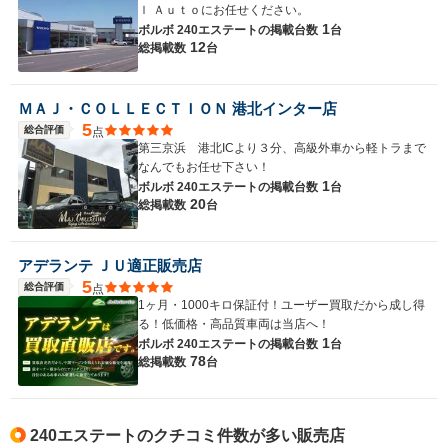
ｌ Ａｕｔｏにお任せください。
1
ボルボ 240エステートの
掲載台数
台
12
総掲載数
台
ＭＡＪ・ＣＯＬＬＥＣＴＩＯＮ 港北インター店
5
総合評価
点
第三京浜 港北ICより３分、高級外車から軽トラまで
なんでもお任せ下さい！
1
ボルボ 240エステートの
掲載台数
台
20
総掲載数
台
アデランテ ＪＵ適正販売店
5
総合評価
点
1ヶ月・1000キロ保証付！ユーザー買取だから成し得
る！低価格・高品質車両は当店へ！
1
ボルボ 240エステートの
掲載台数
台
78
総掲載数
台
240エステートのクチコミ件数が多い販売店