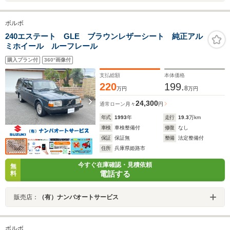
ボルボ
240エステート GLE ブラウンレザーシート 純正アル
ミホイール ルーフレール
購入プラン付
360°画像付
支払総額
本体価格
220
199.
8
万円
万円
24,300
通常ローン
月々
円
年式
1993
年
走行
19.3
万km
車検
車検整備付
修復
なし
保証
保証無
整備
法定整備付
住所
兵庫県姫路市
今すぐ在庫確認・見積依頼
無
電話する
料
販売店：
（有）ナンバオートサービス
ボルボ