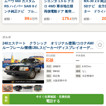
ムーヴ 660 カスタム
シエンタ 1.5 G クエ
MX-30 2.0 純
RS ハイパー SAIII 8イ
ロ 4WD 寒冷地仕様
SDナビ 全方
ンチ純正ナビ フルセ
両側電動ドア 衝突軽
ター ドライ
グ Bluetooth スマ
減ブレーキ
タリング ア
89
175
2
総額：
.8
万円
総額：
.8
万円
総額：
ートアシスト3 LED
ブLED 純正1
オートライト 全方位
チAW セーフ
カメラ ナビ連動ドラ
パッケージ 
ボルボ
イブレコーダー ハー
クルーズコン
フレザーシート シー
ル ブライン
240エステート クラシック オリジナル塗装/コロナAW/
ルーフレール/禁煙/JBLスピーカー/ディスプレイオーディ
トヒーター プッシュ
トモニター 
オ
スタート スマートキ
減 ETC ド
支払総額
本体価格
ー
応談
---
年式
1992
年
走行
2.9
万km
車検
'26/12
修復
なし
保証
保証無
整備
法定整備付
住所
大阪府豊中市
今すぐ在庫確認・見積依頼
無
電話する
料