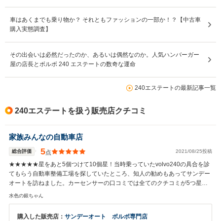
車はあくまでも乗り物か？ それともファッションの一部か！？【中古車
購入実態調査】
その出会いは必然だったのか、あるいは偶然なのか。人気ハンバーガー
屋の店長とボルボ 240 エステートの数奇な運命
240エステートの最新記事一覧
240エステートを扱う販売店クチコミ
家族みんなの自動車店
5
総合評価
2021/08/25投稿
点
★★★★★星をあと5個つけて10個星！当時乗っていたvolvo240の具合を診
てもらう自動車整備工場を探していたところ、知人の勧めもあってサンデー
オートを訪ねました。カーセンサーの口コミでは全てのクチコミが5つ星だ
ったので、え？本当なのかなぁ？といぶかしい気になりましたがお店を訪ね
水色の銀ちゃん
てみて納得！ 妻と初めて訪れたその日に展示してあったvolvo240との買い
替えを決めました。２人で文句なく即決。こんな自動車店を探していまし
購入した販売店：
サンデーオート ボルボ専門店
た。以前ディーラーに修理で持ち込んだときには「やっかいな車が来た