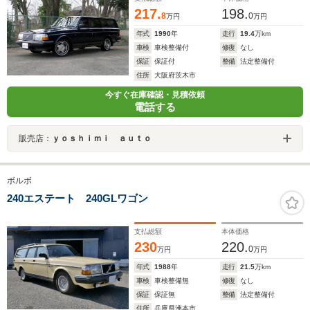
217.
198.
8
0
万円
万円
年式
1990
年
走行
19.4
万km
車検
車検整備付
修復
なし
保証
保証付
整備
法定整備付
住所
大阪府茨木市
今すぐ在庫確認・見積依頼
電話する
販売店：
ｙｏｓｈｉｍｉ ａｕｔｏ
ボルボ
240エステート 240GLワゴン
支払総額
本体価格
230
220.
0
万円
万円
年式
1988
年
走行
21.5
万km
車検
車検整備無
修復
なし
保証
保証無
整備
法定整備付
住所
兵庫県洲本市