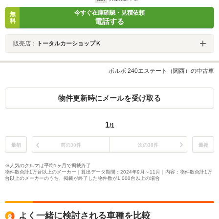
今すぐ在庫確認・見積依頼
無
電話する
料
販売店：
トータルカーショップＫ
ボルボ 240エステート（関西）の中古車
物件更新時にメールを受け取る
1
/1
最初
前の30件
次の30件
最後
※人気のクルマは平均1ヶ月で掲載終了
物件数合計1万台以上のメーカー｜算出データ期間：2024年9月～11月｜内容：物件数合計1万
台以上のメーカーのうち、掲載が終了した物件数が1,000台以上の場合
よく一緒に検討される車種を比較