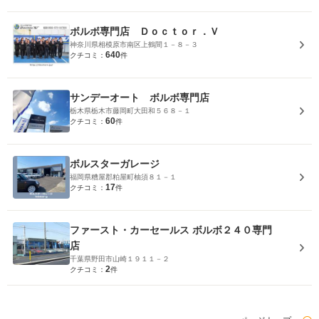
ボルボ専門店 Ｄｏｃｔｏｒ．Ｖ
神奈川県相模原市南区上鶴間１－８－３
640
クチコミ：
件
サンデーオート ボルボ専門店
栃木県栃木市藤岡町大田和５６８－１
60
クチコミ：
件
ボルスターガレージ
福岡県糟屋郡粕屋町柚須８１－１
17
クチコミ：
件
ファースト・カーセールス ボルボ２４０専門
店
千葉県野田市山崎１９１１－２
2
クチコミ：
件