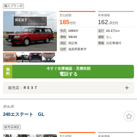
イミングベルト交換済
購入プラン付
支払総額
本体価格
185
162.
0
万円
万円
年式
1993
年
走行
23.3
万km
車検
'26/10
修復
なし
保証
保証無
整備
法定整備付
住所
滋賀県栗東市
今すぐ在庫確認・見積依頼
無
電話する
料
販売店：
ＲＥＸＴ
ボルボ
240エステート GL
販売店保証
支払総額
本体価格