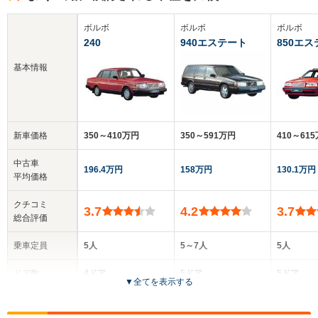
ボルボ
ボルボ
ボルボ
240
940エステート
850エ
基本情報
新車価格
350～410万円
350～591万円
410～61
中古車
196.4万円
158万円
130.1万円
平均価格
クチコミ
3.7
4.2
3.7
総合評価
乗車定員
5人
5～7人
5人
ドア数
4ドア
5ドア
5ドア
▼
全てを表示する
全高
全高
全高