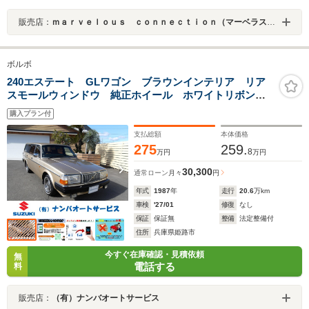
販売店：
ｍａｒｖｅｌｏｕｓ ｃｏｎｎｅｃｔｉｏｎ（マーベラスコネクション）
ボルボ
240エステート GLワゴン ブラウンインテリア リア
スモールウィンドウ 純正ホイール ホワイトリボンタ
イヤ ナルディーウッドステアリング メッキドアミラ
購入プラン付
ー シートヒーター
支払総額
本体価格
275
259.
8
万円
万円
30,300
通常ローン
月々
円
年式
1987
年
走行
20.6
万km
車検
'27/01
修復
なし
保証
保証無
整備
法定整備付
住所
兵庫県姫路市
今すぐ在庫確認・見積依頼
無
電話する
料
販売店：
（有）ナンバオートサービス