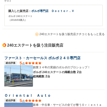
ゲスト
購入した販売店：
ボルボ専門店 Ｄｏｃｔｏｒ．Ｖ
ボルボ 240エステート
（2016/03購入）
240エステートを扱う販売店クチコミをもっと見る
240エステートを扱う注目販売店
ファースト・カーセールス ボルボ２４０専門店
5
総合評価
点
創業３４年の実績のボルボのプロショップ！
2
ボルボ 240エステートの
掲載台数
台
2
総掲載数
台
Ｏｒｉｅｎｔａｌ Ａｕｔｏ
5
総合評価
点
新車・中古車・サービスの全てが整うＯｒｉｅｎｔａ