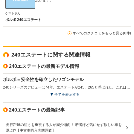
思います。
ゲストさん
ボルボ 240エステート
すべてのクチコミをもっと見る(6件)
240エステートに関する関連情報
240エステートの最新モデル情報
ボルボ＝安全性を確立したワゴンモデル
240シリーズのデビューは74年。エステートが245、265と呼ばれた。これはボルボが83年までシリーズ名＋エンジン気筒数＋ドア数、という法則に従って車名をつけていたからだ。つまり、245は200シリーズの4気筒エンジン、ドア数5枚＝ワゴン、という具合。240シリーズが画期的であったのは、ボルボ＝安全車というイメージを決定づけたことにある。そのことはアメリカ交通安全協会が240シリーズを購入し、車両安全基準を定めるためのモデルカーにまでした。80年代以降は直4 2.3Lをメインユニットとし、GLとGLEの2グレードのみ展開された。(1989.10)
全てを表示する
240エステートの最新記事
走行距離の短さを重視する人が減少傾向！ 若者ほど気にせず欲しい車を
選ぶ!?【中古車購入実態調査】