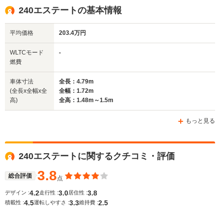
1.45m
1.47m～1.5m
1.44m
240エステートの基本情報
平均価格
203.4万円
全幅
全幅
全
サイズ
1.72m
1.76m
1.
全長
全長
WLTCモード
-
(全長x全幅x全高)
4.79m
4.85m
4.
燃費
車体寸法
全長：4.79m
(全長x全幅x全
全幅：1.72m
ホイールベース
ホイールベース
ホイー
高)
全高：1.48m～1.5m
-m
-m
もっと見る
WLTCモード
240エステートに関するクチコミ・評価
-
-
-
燃費
3.8
総合評価
点
4.2
3.0
3.8
デザイン :
走行性 :
居住性 :
4.5
3.3
2.5
排気量
2316cc
2316cc
2318～24
積載性 :
運転しやすさ :
維持費 :