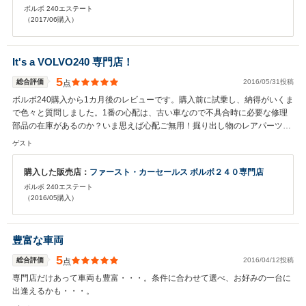
ボルボ 240エステート
な・・」という応対で、しまいには間違った部品が取り付けられている始
（2017/06購入）
末。サンデーオートにたどりついた日の安堵感は今でも忘れられません。ク
ルマもお店のかたにも一目惚れです。豊富な知識と経験があるのに私たちと
同じ目線に立って丁寧に説明してくださいますし、こちらの素人クルマ話で
It's a VOLVO240 専門店！
もきちんと聞き受けてくださいます。ビンテージ自動車販売店にありがちな
客の無知をあしらうような横柄な態度は一切ありませんし無理なお薦めもあ
5
総合評価
2016/05/31投稿
点
りません。部品の修理交換などの際も、なぜこの部品の交換が必要なのか、
ボルボ240購入から1カ月後のレビューです。購入前に試乗し、納得がいくま
この先どのような症状が現れるのか分かりやすく丁寧に教えてくださいま
で色々と質問しました。1番の心配は、古い車なので不具合時に必要な修理
す。事前の修理費の見積も的確ですし、多額の出費になりそうな場合はしば
部品の在庫があるのか？いま思えば心配ご無用！掘り出し物のレアパーツま
らく前の定期点検であらかじめ教えてくださいます。部品交換の後にも取り
でありました。購入の決め手はアフターの安心感！ボルボ240専門店という
外した傷んだ部品を見せて説明をしてくださいます。なるほどと関心しま
ゲスト
長い年月の実績には、やはり理由があるんですね(^^) もしボルボ240の購入
す。何から何まで安心なんです。昨年末、少し時間のかかる修理を応接テー
を検討しているなら、お店の候補に入れる価値ありです！私は末永いお付き
ブルで待っているとお昼を少し過ぎてしまいました。すると「従業員の賄い
購入した販売店：
ファースト・カーセールス ボルボ２４０専門店
合いになりそうですm(_ _)m
なんですけどお少しいかがですか」とクラムチャウダー！その美味しいこ
ボルボ 240エステート
と。日本中の自動車販売店はサンデーオートを見習ってほしいと思っていま
（2016/05購入）
す。小学1年生になった娘も毎回訪れるのを楽しみにしていて、この間は入
学式に背負う新しいランドセルを見せに行っていました。なんだか家族づき
あいになってしまった自動車店です。
豊富な車両
5
総合評価
2016/04/12投稿
点
専門店だけあって車両も豊富・・・。条件に合わせて選べ、お好みの一台に
出逢えるかも・・・。