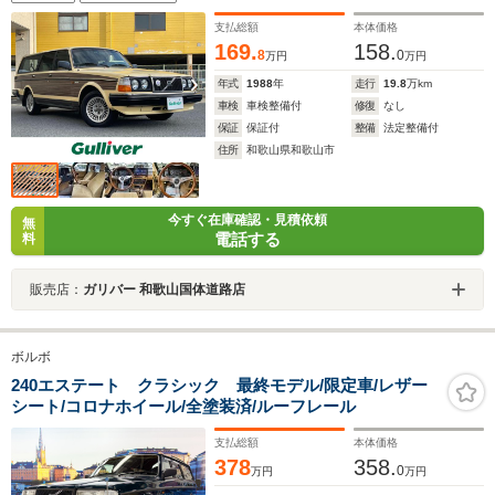
支払総額
本体価格
169.
158.
8
0
万円
万円
年式
1988
年
走行
19.8
万km
車検
車検整備付
修復
なし
保証
保証付
整備
法定整備付
住所
和歌山県和歌山市
今すぐ在庫確認・見積依頼
無
電話する
料
販売店：
ガリバー 和歌山国体道路店
ボルボ
240エステート クラシック 最終モデル/限定車/レザー
シート/コロナホイール/全塗装済/ルーフレール
支払総額
本体価格
378
358.
0
万円
万円