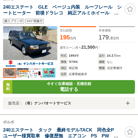
240エステート GLE ベージュ内装 ルーフレール シ
ートヒーター 前後ドラレコ 純正アルミホイール エ
アバック ダッシュボードカバー ブルートゥースオー
購入プラン付
360°画像付
ディオ
支払総額
本体価格
195
179.
8
万円
万円
21,500
通常ローン
月々
円
年式
1993
年
走行
24.2
万km
車検
'27/04
修復
なし
保証
保証無
整備
法定整備付
住所
兵庫県姫路市
今すぐ在庫確認・見積依頼
無
電話する
料
販売店：
（有）ナンバオートサービス
ボルボ
240エステート タック 最終モデルTACK 同色全P
ユーザー様買取車 修復歴無 エアコン PS PW タ