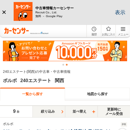
中古車情報カーセンサー
表示
Recruit Co., Ltd.
無料 － Google Play
履歴
お気に入り
メニュー
240エステート(関西)の中古車・中古車情報
ボルボ 240エステート 関西
一覧から探す
地図から探す
更新時に
9
絞り込み
並べ替え
台
メール受信
ボルボ
PR