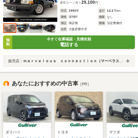
29,100
通常ローン
月々
円
年式
1993
年
走行
14.2
万km
車検
'27/07
修復
なし
保証
保証無
整備
法定整備付
住所
大阪府豊中市
今すぐ在庫確認・見積依頼
無
電話する
料
販売店：
ｍａｒｖｅｌｏｕｓ ｃｏｎｎｅｃｔｉｏｎ（マーベラスコネクション）
あなたにおすすめの中古車
［PR］
ダイハツ
トヨタ
マツダ