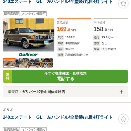
240エステート GL 左ハンドル/全塗装/丸目4灯ライト
販売店保証
オンライン相談可
支払総額
本体価格
169.
158.
8
0
万円
万円
年式
1988
年
走行
19.8
万km
車検
車検整備付
修復
なし
保証
保証付
整備
法定整備付
住所
和歌山県和歌山市
今すぐ在庫確認・見積依頼
無
電話する
料
販売店：
ガリバー 和歌山国体道路店
ボルボ
240エステート GL 左ハンドル/全塗装/丸目4灯ライト
販売店保証
オンライン相談可