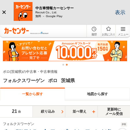
中古車情報カーセンサー
表示
Recruit Co., Ltd.
無料 － Google Play
履歴
お気に入り
メニュー
ポロ(茨城県)の中古車・中古車情報
フォルクスワーゲン ポロ 茨城県
一覧から探す
地図から探す
更新時に
21
絞り込み
並べ替え
台
メール受信
フォルクスワーゲン
PR