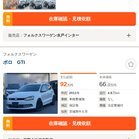
無
在庫確認・見積依頼
料
販売店：
フォルクスワーゲン水戸インター
フォルクスワーゲン
ポロ GTI
支払総額
本体価格
92
66.
0
万円
万円
年式
2011
年
走行
4.8
万km
車検
車検整備無
修復
なし
保証
保証無
整備
法定整備付
住所
茨城県牛久市
無
在庫確認・見積依頼
料