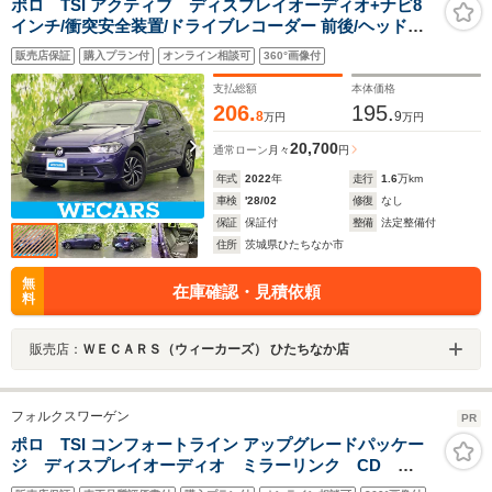
ポロ TSI アクティブ ディスプレイオーディオ+ナビ8
インチ/衝突安全装置/ドライブレコーダー 前後/ヘッドラ
ンプ LED/USBジャック/Bluetooth接続/ETC2.0/EBD付
販売店保証
購入プラン付
オンライン相談可
360°画像付
ABS
支払総額
本体価格
206.
195.
8
9
万円
万円
20,700
通常ローン
月々
円
年式
2022
年
走行
1.6
万km
車検
'28/02
修復
なし
保証
保証付
整備
法定整備付
住所
茨城県ひたちなか市
無
在庫確認・見積依頼
料
販売店：
ＷＥＣＡＲＳ（ウィーカーズ） ひたちなか店
フォルクスワーゲン
PR
ポロ TSI コンフォートライン アップグレードパッケー
ジ ディスプレイオーディオ ミラーリンク CD
AUX BT USB キーレス DSG EPC フロアマッ