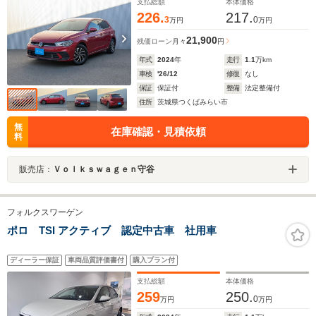
支払総額
本体価格
226.
217.
3
0
万円
万円
21,900
残価ローン
月々
円
年式
2024
年
走行
1.1
万km
車検
'26/12
修復
なし
保証
保証付
整備
法定整備付
住所
茨城県つくばみらい市
無
在庫確認・見積依頼
料
販売店：
Ｖｏｌｋｓｗａｇｅｎ守谷
フォルクスワーゲン
ポロ TSI アクティブ 認定中古車 社用車
ディーラー保証
車両品質評価書付
購入プラン付
支払総額
本体価格
259
250.
0
万円
万円