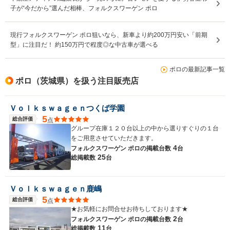
子が“今だから”選んだ相棒、フォルクスワーゲン ポロ
現行フォルクスワーゲン ポロ狙いなら、新車より約200万円安い「前期
型」に注目だ！ 約150万円で程度◎な中古車が選べる
ポロの最新記事一覧
ポロ（茨城県）を扱う注目販売店
Ｖｏｌｋｓｗａｇｅｎつくば学園
5
総合評価
点
グループ在庫１２０台以上の中から選りすぐりの１台
をご用意させていただきます。
4
フォルクスワーゲン ポロの
掲載台数
台
25
総掲載数
台
Ｖｏｌｋｓｗａｇｅｎ鹿嶋
5
総合評価
点
★お気軽にお問合せお待ちしております★
2
フォルクスワーゲン ポロの
掲載台数
台
11
総掲載数
台