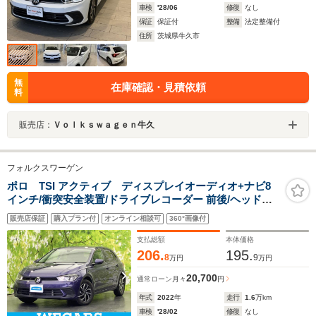
車検
'28/06
修復
なし
保証
保証付
整備
法定整備付
住所
茨城県牛久市
無
在庫確認・見積依頼
料
販売店：
Ｖｏｌｋｓｗａｇｅｎ牛久
フォルクスワーゲン
ポロ TSI アクティブ ディスプレイオーディオ+ナビ8
インチ/衝突安全装置/ドライブレコーダー 前後/ヘッドラ
ンプ LED/USBジャック/Bluetooth接続/ETC2.0/EBD付
販売店保証
購入プラン付
オンライン相談可
360°画像付
ABS
支払総額
本体価格
206.
195.
8
9
万円
万円
20,700
通常ローン
月々
円
年式
2022
年
走行
1.6
万km
車検
'28/02
修復
なし