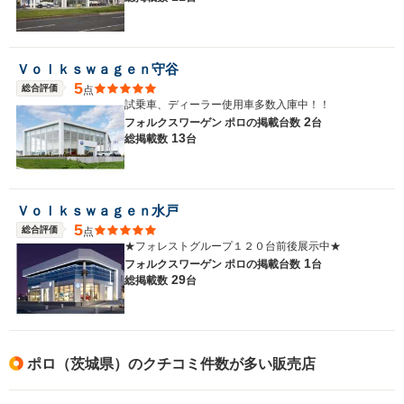
Ｖｏｌｋｓｗａｇｅｎ守谷
5
総合評価
点
試乗車、ディーラー使用車多数入庫中！！
2
フォルクスワーゲン ポロの
掲載台数
台
13
総掲載数
台
Ｖｏｌｋｓｗａｇｅｎ水戸
5
総合評価
点
★フォレストグループ１２０台前後展示中★
1
フォルクスワーゲン ポロの
掲載台数
台
29
総掲載数
台
ポロ（茨城県）のクチコミ件数が多い販売店