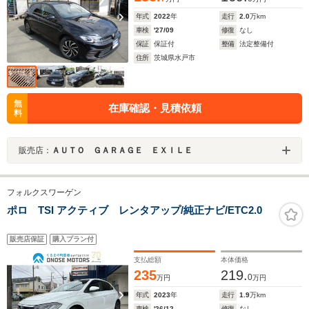
年式
2022
年
走行
2.0
万km
車検
'27/09
修復
なし
保証
保証付
整備
法定整備付
住所
茨城県水戸市
無
在庫確認・見積依頼
料
販売店：
ＡＵＴＯ ＧＡＲＡＧＥ ＥＸＩＬＥ
フォルクスワーゲン
ポロ TSI アクティブ レンタアップ/純正ナビ/ETC2.0
販売店保証
購入プラン付
支払総額
本体価格
235
219.
0
万円
万円
年式
2023
年
走行
1.9
万km
車検
'26/12
修復
なし