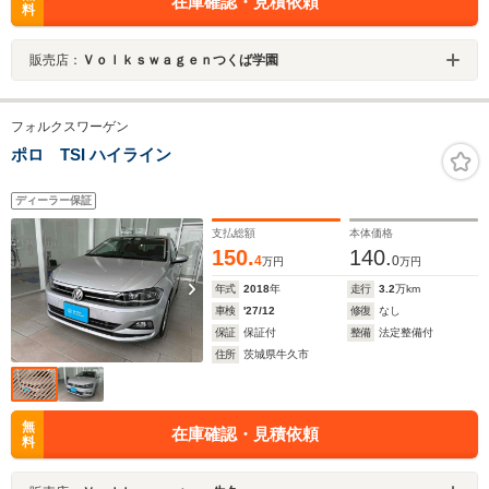
在庫確認・見積依頼
料
販売店：
Ｖｏｌｋｓｗａｇｅｎつくば学園
フォルクスワーゲン
ポロ TSI ハイライン
ディーラー保証
支払総額
本体価格
150.
140.
4
0
万円
万円
年式
2018
年
走行
3.2
万km
車検
'27/12
修復
なし
保証
保証付
整備
法定整備付
住所
茨城県牛久市
無
在庫確認・見積依頼
料