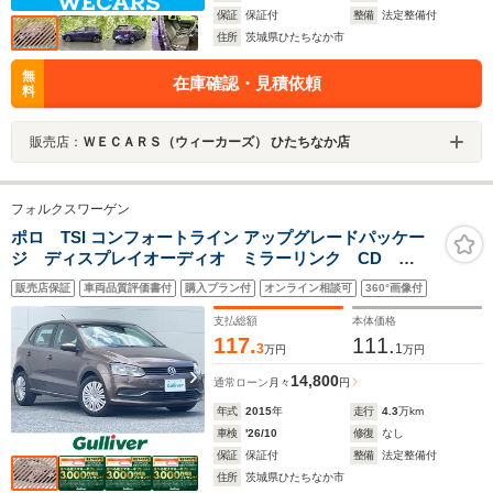
保証
保証付
整備
法定整備付
住所
茨城県ひたちなか市
無
在庫確認・見積依頼
料
販売店：
ＷＥＣＡＲＳ（ウィーカーズ） ひたちなか店
フォルクスワーゲン
ポロ TSI コンフォートライン アップグレードパッケー
ジ ディスプレイオーディオ ミラーリンク CD
AUX BT USB キーレス DSG EPC フロアマッ
販売店保証
車両品質評価書付
購入プラン付
オンライン相談可
360°画像付
ト サイドSRS ウィンカーミラー ホイールキャッ
プ ターボ車
支払総額
本体価格
117.
111.
3
1
万円
万円
14,800
通常ローン
月々
円
年式
2015
年
走行
4.3
万km
車検
'26/10
修復
なし
保証
保証付
整備
法定整備付
住所
茨城県ひたちなか市