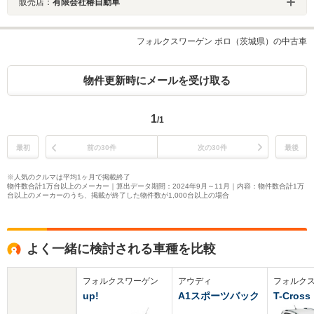
販売店：
有限会社椿自動車
フォルクスワーゲン ポロ（茨城県）の中古車
物件更新時にメールを受け取る
1
/1
最初
前の30件
次の30件
最後
※人気のクルマは平均1ヶ月で掲載終了
物件数合計1万台以上のメーカー｜算出データ期間：2024年9月～11月｜内容：物件数合計1万
台以上のメーカーのうち、掲載が終了した物件数が1,000台以上の場合
よく一緒に検討される車種を比較
フォルクスワーゲン
アウディ
フォルク
up!
A1スポーツバック
T-Cross