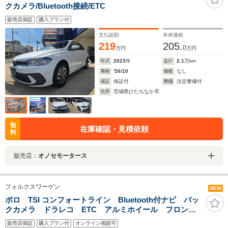
クカメラ/Bluetooth接続/ETC
販売店保証
購入プラン付
支払総額
本体価格
219
205.
0
万円
万円
年式
2023
年
走行
2.1
万km
車検
'26/10
修復
なし
保証
保証付
整備
法定整備付
住所
茨城県ひたちなか市
無
在庫確認・見積依頼
料
販売店：
オノセモータース
フォルクスワーゲン
NEW
ポロ TSI コンフォートライン Bluetooth付ナビ バッ
クカメラ ドラレコ ETC アルミホイール フロント
フォグランプ キーレス CD アイドリングストップ
販売店保証
購入プラン付
オンライン相談可