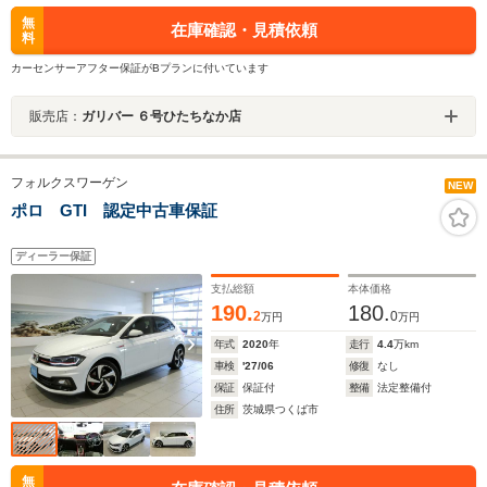
無
在庫確認・見積依頼
料
カーセンサーアフター保証がBプランに付いています
販売店：
ガリバー ６号ひたちなか店
フォルクスワーゲン
NEW
ポロ GTI 認定中古車保証
ディーラー保証
支払総額
本体価格
190.
180.
2
0
万円
万円
年式
2020
年
走行
4.4
万km
車検
'27/06
修復
なし
保証
保証付
整備
法定整備付
住所
茨城県つくば市
無