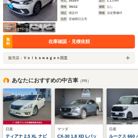
年式
2024
年
走行
1.1
万km
車検
'26/12
修復
なし
保証
保証付
整備
法定整備付
住所
茨城県日立市
無
在庫確認・見積依頼
料
販売店：
Ｖｏｌｋｓｗａｇｅｎ日立
あなたにおすすめの中古車
［PR］
日産
マツダ
日産
ティアナ 2.5 XL ナビ
CX-30 1.8 XD Lパッ
ルークス 660