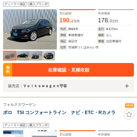
ディーラー保証
購入プラン付
支払総額
本体価格
190.
178.
2
0
万円
万円
年式
2021
年
走行
4.1
万km
車検
車検整備付
修復
なし
保証
保証付
整備
法定整備付
住所
茨城県つくばみらい市
無
在庫確認・見積依頼
料
販売店：
Ｖｏｌｋｓｗａｇｅｎ守谷
フォルクスワーゲン
NEW
ポロ TSI コンフォートライン ナビ・ETC・Rカメラ
ディーラー保証
購入プラン付
支払総額
本体価格