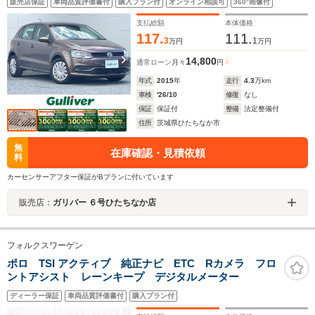
販売店保証
車両品質評価書付
購入プラン付
オンライン相談可
360°画像付
ト サイドSRS ウィンカーミラー ホイールキャッ
プ ターボ車
支払総額
本体価格
117.
111.
3
1
万円
万円
14,800
通常ローン
月々
円
年式
2015
年
走行
4.3
万km
車検
'26/10
修復
なし
保証
保証付
整備
法定整備付
住所
茨城県ひたちなか市
無
在庫確認・見積依頼
料
カーセンサーアフター保証がBプランに付いています
販売店：
ガリバー ６号ひたちなか店
フォルクスワーゲン
ポロ TSI アクティブ 純正ナビ ETC Rカメラ フロ
ントアシスト レーンキープ デジタルメーター
ディーラー保証
車両品質評価書付
購入プラン付