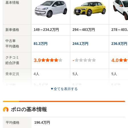
基本情報
新車価格
149～234.2万円
294～483万円
278～403
中古車
81.3万円
244.1万円
236.9万円
平均価格
クチコミ
3.9
-
4.0
総合評価
乗車定員
4人
5人
5人
ドア数
3～5ドア
5ドア
5ドア
▼
全てを表示する
全高
全高
全
1.49m～1.5m
1.44m～1.49m
1.
ポロの基本情報
平均価格
196.4万円
全幅
全幅
全幅