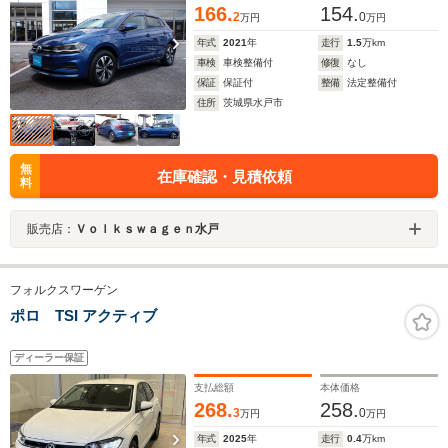
166.
154.
2
0
万円
万円
年式
2021
年
走行
1.5
万km
車検
車検整備付
修復
なし
保証
保証付
整備
法定整備付
住所
茨城県水戸市
無
在庫確認・見積依頼
料
販売店：
Ｖｏｌｋｓｗａｇｅｎ水戸
フォルクスワーゲン
ポロ TSI アクティブ
ディーラー保証
支払総額
本体価格
268.
258.
3
0
万円
万円
年式
2025
年
走行
0.4
万km