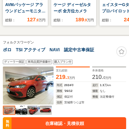
AVMパッケージ アラ
ケージ ディーゼルタ
ェイスターG
ウンドビューモニタ
ーボ 全方位カメラ
プロパイロット
ー ドライブレコーダ
ィション NC
127
189
2
総額：
.9
万円
総額：
.9
万円
総額：
ー リモコンエンジン
テイメントシ
スターター キセノン
3Dアラモニ 
ヘッドライト エマー
ラレコ ETC2
フォルクスワーゲン
ジェンシーブレーキ
ロパイ 両側
バックビューモニタ
ライド LE
ポロ TSI アクティブ NAVI 認定中古車保証
ー クルーズコントロ
シート/ハンド
ール ETC
タ― SOS 
ディーラー保証
車両品質評価書付
購入プラン付
レ コーナー
支払総額
本体価格
ー 踏み間違
219.
210.
3
0
万円
万円
年式
2024
年
走行
1.3
万km
車検
'26/12
修復
なし
保証
保証付
整備
法定整備付
住所
茨城県つくば市
無
在庫確認・見積依頼
料