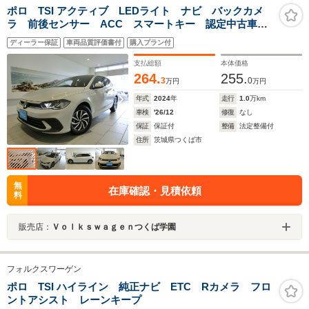
ポロ TSI アクティブ LEDライト ナビ バックカメ
ラ 前後センサー ACC スマートキー 認定中古車保
証
ディーラー保証
車両品質評価書付
購入プラン付
支払総額
本体価格
264.
255.
3
0
万円
万円
年式
2024
年
走行
1.0
万km
車検
'26/12
修復
なし
保証
保証付
整備
法定整備付
住所
茨城県つくば市
無
在庫確認・見積依頼
料
販売店：
Ｖｏｌｋｓｗａｇｅｎつくば学園
フォルクスワーゲン
ポロ TSI ハイライン 純正ナビ ETC Rカメラ フロ
ントアシスト レーンキープ