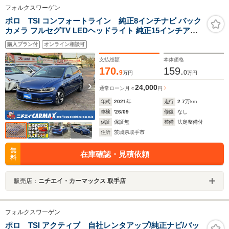
フォルクスワーゲン
ポロ TSI コンフォートライン 純正8インチナビ バック
カメラ フルセグTV LEDヘッドライト 純正15インチアル
ミ デジタルインナーミラー
購入プラン付
オンライン相談可
支払総額
本体価格
170.
159.
9
0
万円
万円
24,000
通常ローン
月々
円
年式
2021
年
走行
2.7
万km
車検
'26/09
修復
なし
保証
保証無
整備
法定整備付
住所
茨城県取手市
無
在庫確認・見積依頼
料
販売店：
ニチエイ・カーマックス 取手店
フォルクスワーゲン
ポロ TSI アクティブ 自社レンタアップ/純正ナビ/バッ