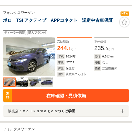
フォルクスワーゲン
NEW
ポロ TSI アクティブ APPコネクト 認定中古車保証
ディーラー保証
購入プラン付
支払総額
本体価格
244.
235.
1
0
万円
万円
年式
2024
年
走行
0.5
万km
車検
'27/02
修復
なし
保証
保証付
整備
法定整備付
住所
茨城県つくば市
無
在庫確認・見積依頼
料
販売店：
Ｖｏｌｋｓｗａｇｅｎつくば学園
フォルクスワーゲン