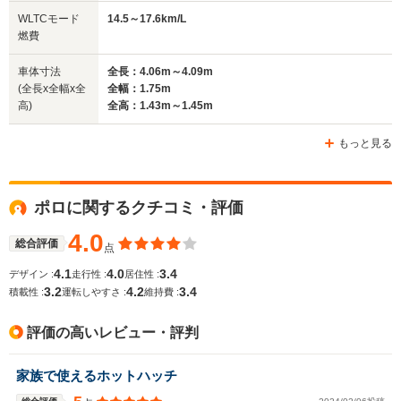
サイズ
1.65m
1.74m～1.76m
1.76m
全長
全長
WLTCモード
14.5～17.6km/L
(全長x全幅x全高)
3.55m～3.63m
4.04m～4.05m
4.12m
燃費
車体寸法
全長：4.06m～4.09m
(全長x全幅x全
全幅：1.75m
ホイールベース
ホイールベース
ホイー
高)
全高：1.43m～1.45m
-m
-m
もっと見る
15.2～18.1km/L
16.9～17.
└市街地:11.7～
└市街地:1
14.2km/L
13.5km/L
WLTCモード
ポロに関するクチコミ・評価
-
└郊外:15.3～
└郊外:17.
燃費
18.3km/L
17.2km/L
4.0
└高速道路:17.2～
└高速道路:
総合評価
点
20.4km/L
19.1km/L
4.1
4.0
3.4
デザイン :
走行性 :
居住性 :
3.2
4.2
3.4
排気量
999cc
999～1497cc
999cc
積載性 :
運転しやすさ :
維持費 :
駆動方式
FF
FF
FF
評価の高いレビュー・評判
家族で使えるホットハッチ