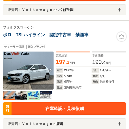
販売店：
Ｖｏｌｋｓｗａｇｅｎつくば学園
フォルクスワーゲン
ポロ TSI ハイライン 認定中古車 禁煙車
ディーラー保証
購入プラン付
支払総額
本体価格
197.
190.
3
0
万円
万円
年式
2022
年
走行
1.4
万km
車検
'27/05
修復
なし
保証
保証付
整備
法定整備付
住所
茨城県鹿嶋市
無
在庫確認・見積依頼
料
販売店：
Ｖｏｌｋｓｗａｇｅｎ鹿嶋