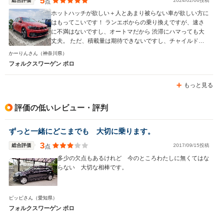
5
総合評価
2024/02/06投稿
点
ホットハッチが欲しい＋人とあまり被らない車が欲しい方に
はもってこいです！ ランエボからの乗り換えですが、速さ
に不満はないですし、オートマだから 渋滞にハマっても大
丈夫。 ただ、積載量は期待できないですし、チャイルドシ
ートつけたら後ろも狭いので ミニバンみたいな快適性はな
かーりんさん
（神奈川県）
いです。 とはいいつつも、うちでは奥さんの方がよく運転
フォルクスワーゲン ポロ
するくらいなのでファミリーカーに ポロ、いかがでしょう
か^ ^
もっと見る
評価の低いレビュー・評判
ずっと一緒にどこまでも 大切に乗ります。
3
総合評価
2017/09/15投稿
点
多少の欠点もあるけれど 今のところわたしに無くてはな
らない 大切な相棒です。
ピッピさん
（愛知県）
フォルクスワーゲン ポロ