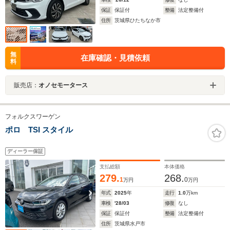
保証
保証付
整備
法定整備付
住所
茨城県ひたちなか市
無
在庫確認・見積依頼
料
販売店：
オノセモータース
フォルクスワーゲン
ポロ TSI スタイル
ディーラー保証
支払総額
本体価格
279.
268.
1
0
万円
万円
年式
2025
年
走行
1.0
万km
車検
'28/03
修復
なし
保証
保証付
整備
法定整備付
住所
茨城県水戸市