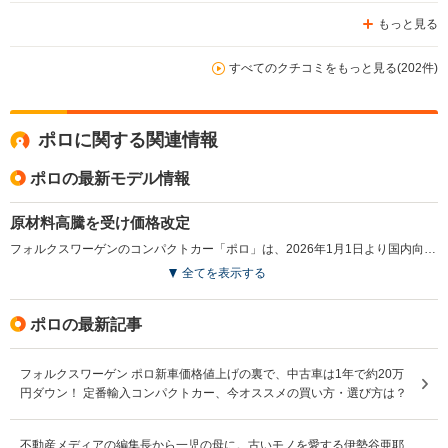
もっと見る
すべてのクチコミをもっと見る(202件)
ポロに関する関連情報
ポロの最新モデル情報
原材料高騰を受け価格改定
フォルクスワーゲンのコンパクトカー「ポロ」は、2026年1月1日より国内向けモデルのメーカー希望小売価格が平均約1.5％引き上げられた。今回の改定は、燃料費や金属など原材料価格の高止まりが続く中、車両の生産および輸送にかかるコスト増加が背景にあると発表された。商品仕様や装備内容に大きな変更はなく、外部環境の変化に対応した価格見直しが主眼となる措置となった。（2026.1）
全てを表示する
ポロの最新記事
フォルクスワーゲン ポロ新車価格値上げの裏で、中古車は1年で約20万
円ダウン！ 定番輸入コンパクトカー、今オススメの買い方・選び方は？
不動産メディアの編集長から一児の母に。古いモノを愛する伊勢谷亜耶