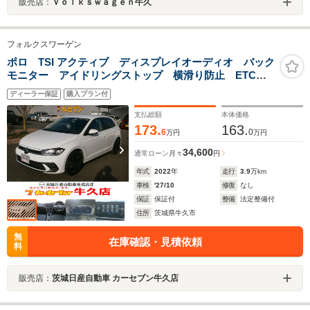
販売店：
Ｖｏｌｋｓｗａｇｅｎ牛久
フォルクスワーゲン
ポロ TSI アクティブ ディスプレイオーディオ バック
モニター アイドリングストップ 横滑り防止 ETC
LEDライト
ディーラー保証
購入プラン付
支払総額
本体価格
173.
163.
6
0
万円
万円
34,600
通常ローン
月々
円
年式
2022
年
走行
3.9
万km
車検
'27/10
修復
なし
保証
保証付
整備
法定整備付
住所
茨城県牛久市
無
在庫確認・見積依頼
料
販売店：
茨城日産自動車 カーセブン牛久店