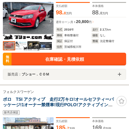
運転席助手席エアバック ABS 衝突被害軽減ブレー
キ 横滑り防止装置
支払総額
本体価格
98.
88.
8
8
万円
万円
20,800
通常ローン
月々
円
年式
2016
年
走行
2.1
万km
車検
車検整備付
修復
なし
保証
保証付
整備
法定整備付
住所
茨城県桜川市
無
在庫確認・見積依頼
料
販売店：
ブショー．ＣＯＭ
フォルクスワーゲン
ポロ TSI アクティブ 走行2万キロ!オールセフティーパ
ッケージ!1オーナー禁煙車!現行POLO!アクティブインフ
ォメーションディスプレイ!最新ディスプロナビシステム
販売店保証
支払総額
本体価格
185.
169.
7
0
万円
万円