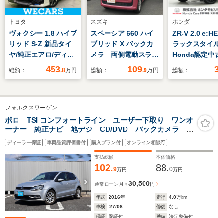
トヨタ
スズキ
ホンダ
ヴォクシー 1.8 ハイブ
スペーシア 660 ハイ
ZR-V 2.0 e:H
リッド S-Z 新品タイ
ブリッド X バックカ
ラックスタイ
ヤ/純正エアロ/ディス
メラ 両側電動スライ
Honda認定
プレイオーディオ+ナ
ドドア ナビ TV
修復歴なし Ho
453
109
総額：
.8
万円
総額：
.9
万円
総額：
ビ10インチ/トヨタセ
クリアランスソナー
販売店全国保
ーフティセンス/両側
レーンアシスト 衝突
ワンオーナー
電動スライドドア/シ
被害軽減システム ス
車 9インチナ
フォルクスワーゲン
ートヒーター 前席/パ
マートキー アイドリ
周囲カメラ
ノラミックビューモニ
ングストップ 電動格
ETC2.0 ア
ポロ TSI コンフォートライン ユーザー下取り ワンオ
ーナー 純正ナビ 地デジ CD/DVD バックカメラ
ター/車線逸脱防止支
納ミラー シートヒー
ブクルーズコ
Bluetooth プリクラッシュブレーキ 認定中古車
援システム
ター ベンチシート
ル シートヒ
ディーラー保証
車両品質評価書付
購入プラン付
オンライン相談可
CVT
純正アルミホ
支払総額
本体価格
102.
88.
9
0
万円
万円
30,500
通常ローン
月々
円
年式
2016
年
走行
4.0
万km
車検
'27/08
修復
なし
保証
保証付
整備
法定整備付