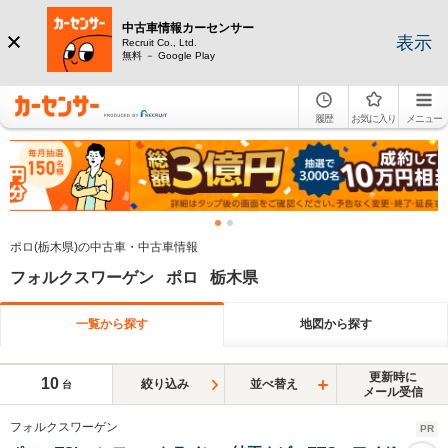
中古車情報カーセンサー
表示
Recruit Co., Ltd.
無料 － Google Play
履歴
お気に入り
メニュー
ポロ(栃木県)の中古車・中古車情報
フォルクスワーゲン ポロ 栃木県
一覧から探す
地図から探す
更新時に
10
絞り込み
並べ替え
台
メール受信
フォルクスワーゲン
PR