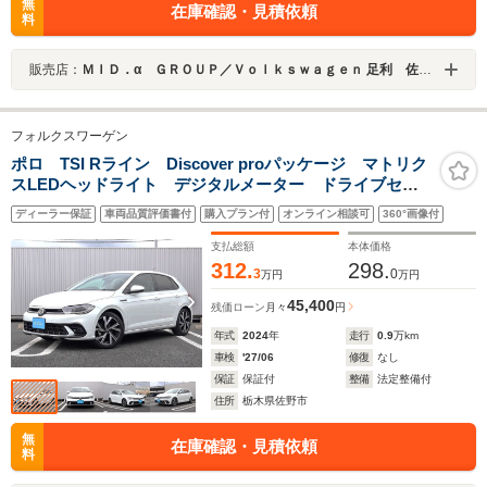
無
在庫確認・見積依頼
料
販売店：
ＭＩＤ．α ＧＲＯＵＰ／Ｖｏｌｋｓｗａｇｅｎ 足利 佐野認定中古車センター／ファーレン栃木南株式会社
フォルクスワーゲン
ポロ TSI Rライン Discover proパッケージ マトリク
スLEDヘッドライト デジタルメーター ドライブセレ
クト AppleCarPlay ワイヤレス充電 フロントアシス
ディーラー保証
車両品質評価書付
購入プラン付
オンライン相談可
360°画像付
ト
支払総額
本体価格
312.
298.
3
0
万円
万円
45,400
残価ローン
月々
円
年式
2024
年
走行
0.9
万km
車検
'27/06
修復
なし
保証
保証付
整備
法定整備付
住所
栃木県佐野市
無
在庫確認・見積依頼
料