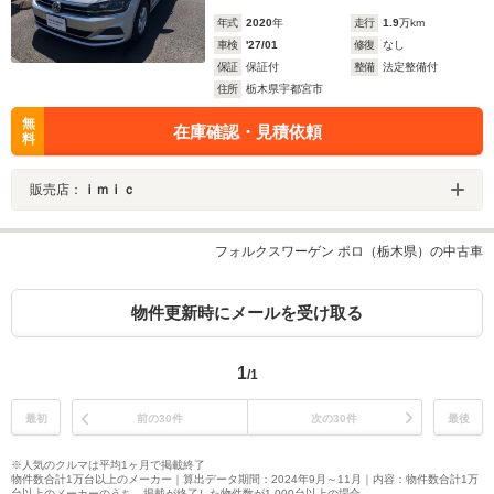
年式
2020
年
走行
1.9
万km
車検
'27/01
修復
なし
保証
保証付
整備
法定整備付
住所
栃木県宇都宮市
無
在庫確認・見積依頼
料
販売店：
ｉｍｉｃ
フォルクスワーゲン ポロ（栃木県）の中古車
物件更新時にメールを受け取る
1
/1
最初
前の30件
次の30件
最後
※人気のクルマは平均1ヶ月で掲載終了
物件数合計1万台以上のメーカー｜算出データ期間：2024年9月～11月｜内容：物件数合計1万
台以上のメーカーのうち、掲載が終了した物件数が1,000台以上の場合