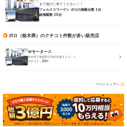
まで遊びに来てください！！
1
フォルクスワーゲン ポロの
掲載台数
台
15
総掲載数
台
ポロ（栃木県）のクチコミ件数が多い販売店
Ｍモータース
栃木県下都賀郡壬生町安塚８２３－１
23
クチコミ：
件
ページトップへ