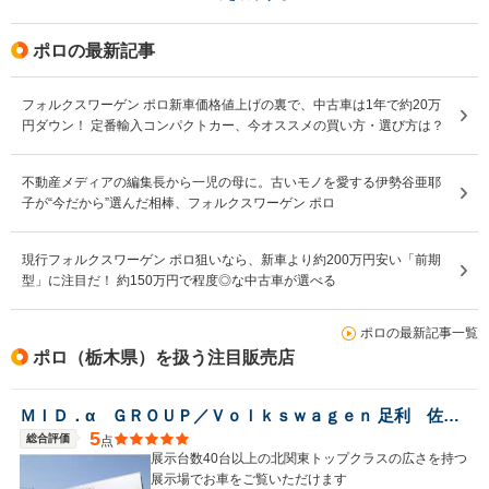
ポロの最新記事
フォルクスワーゲン ポロ新車価格値上げの裏で、中古車は1年で約20万
円ダウン！ 定番輸入コンパクトカー、今オススメの買い方・選び方は？
不動産メディアの編集長から一児の母に。古いモノを愛する伊勢谷亜耶
子が“今だから”選んだ相棒、フォルクスワーゲン ポロ
現行フォルクスワーゲン ポロ狙いなら、新車より約200万円安い「前期
型」に注目だ！ 約150万円で程度◎な中古車が選べる
ポロの最新記事一覧
ポロ（栃木県）を扱う注目販売店
ＭＩＤ．α ＧＲＯＵＰ／Ｖｏｌｋｓｗａｇｅｎ 足利 佐野認定中古車センター／ファーレン栃木南株式会社
5
総合評価
点
展示台数40台以上の北関東トップクラスの広さを持つ
展示場でお車をご覧いただけます