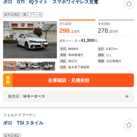
ポロ GTI IQライト スマホワイヤレス充電
販売店保証
購入プラン付
支払総額
本体価格
298.
278.
1
0
万円
万円
41,900
通常ローン
月々
円
年式
2023
年
走行
2.8
万km
車検
車検整備付
修復
なし
保証
保証付
整備
法定整備付
住所
栃木県下都賀郡
無
在庫確認・見積依頼
料
販売店：
Ｍモータース
フォルクスワーゲン
ポロ TSI スタイル
販売店保証