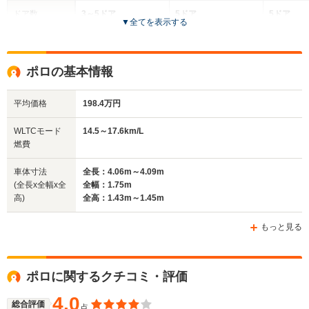
ドア数
3～5ドア
5ドア
5ドア
▼
全てを表示する
全高
全高
全
1.49m～1.5m
1.44m～1.49m
1.
ポロの基本情報
平均価格
198.4万円
全幅
全幅
全幅
サイズ
1.65m
1.74m～1.76m
1.76m
全長
全長
WLTCモード
14.5～17.6km/L
(全長x全幅x全高)
3.55m～3.63m
4.04m～4.05m
4.12m
燃費
車体寸法
全長：4.06m～4.09m
(全長x全幅x全
全幅：1.75m
ホイールベース
ホイールベース
ホイー
高)
全高：1.43m～1.45m
-m
-m
もっと見る
15.2～18.1km/L
16.9～17.
└市街地:11.7～
└市街地:1
14.2km/L
13.5km/L
WLTCモード
ポロに関するクチコミ・評価
-
└郊外:15.3～
└郊外:17.
燃費
18.3km/L
17.2km/L
4.0
└高速道路:17.2～
└高速道路:
総合評価
点