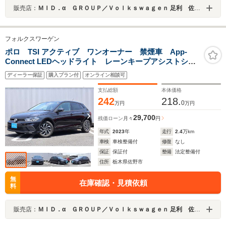
販売店：
ＭＩＤ．α ＧＲＯＵＰ／Ｖｏｌｋｓｗａｇｅｎ 足利 佐野認定中古車センター／ファーレン栃木南株式会社
フォルクスワーゲン
ポロ TSI アクティブ ワンオーナー 禁煙車 App-
Connect LEDヘッドライト レーンキープアシストシス
テム プリクラッシュブレーキシステム
ディーラー保証
購入プラン付
オンライン相談可
支払総額
本体価格
242
218.
0
万円
万円
29,700
残価ローン
月々
円
年式
2023
年
走行
2.4
万km
車検
車検整備付
修復
なし
保証
保証付
整備
法定整備付
住所
栃木県佐野市
無
在庫確認・見積依頼
料
販売店：
ＭＩＤ．α ＧＲＯＵＰ／Ｖｏｌｋｓｗａｇｅｎ 足利 佐野認定中古車センター／ファーレン栃木南株式会社