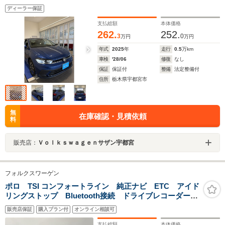
ディーラー保証
支払総額
本体価格
262.
252.
3
0
万円
万円
年式
2025
年
走行
0.5
万km
車検
'28/06
修復
なし
保証
保証付
整備
法定整備付
住所
栃木県宇都宮市
無
在庫確認・見積依頼
料
販売店：
Ｖｏｌｋｓｗａｇｅｎサザン宇都宮
フォルクスワーゲン
ポロ TSI コンフォートライン 純正ナビ ETC アイド
リングストップ Bluetooth接続 ドライブレコーダー
ABS付き 横滑り防止装置 盗難防止装置 PWウィンド
販売店保証
購入プラン付
オンライン相談可
ウ
支払総額
本体価格