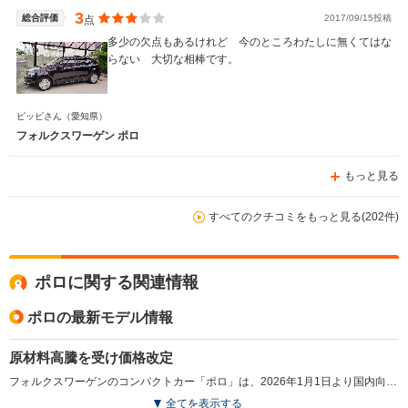
3
総合評価
2017/09/15投稿
点
多少の欠点もあるけれど 今のところわたしに無くてはな
らない 大切な相棒です。
ピッピさん
（愛知県）
フォルクスワーゲン ポロ
もっと見る
すべてのクチコミをもっと見る(202件)
ポロに関する関連情報
ポロの最新モデル情報
原材料高騰を受け価格改定
フォルクスワーゲンのコンパクトカー「ポロ」は、2026年1月1日より国内向けモデルのメーカー希望小売価格が平均約1.5％引き上げられた。今回の改定は、燃料費や金属など原材料価格の高止まりが続く中、車両の生産および輸送にかかるコスト増加が背景にあると発表された。商品仕様や装備内容に大きな変更はなく、外部環境の変化に対応した価格見直しが主眼となる措置となった。（2026.1）
全てを表示する