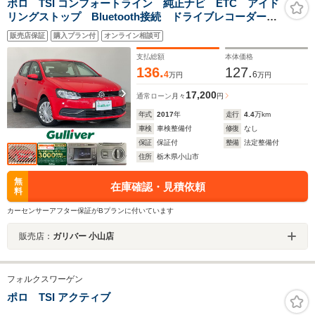
ポロ TSI コンフォートライン 純正ナビ ETC アイド
リングストップ Bluetooth接続 ドライブレコーダー
ABS付き 横滑り防止装置 盗難防止装置 PWウィンド
販売店保証
購入プラン付
オンライン相談可
ウ
支払総額
本体価格
136.
127.
4
6
万円
万円
17,200
通常ローン
月々
円
年式
2017
年
走行
4.4
万km
車検
車検整備付
修復
なし
保証
保証付
整備
法定整備付
住所
栃木県小山市
無
在庫確認・見積依頼
料
カーセンサーアフター保証がBプランに付いています
販売店：
ガリバー 小山店
フォルクスワーゲン
ポロ TSI アクティブ