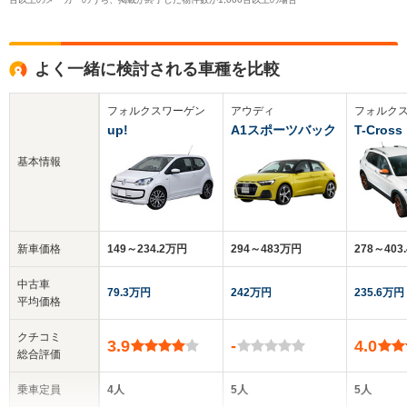
よく一緒に検討される車種を比較
フォルクスワーゲン
アウディ
フォルク
up!
A1スポーツバック
T-Cross
基本情報
新車価格
149～234.2万円
294～483万円
278～403
中古車
79.3万円
242万円
235.6万円
平均価格
クチコミ
3.9
-
4.0
総合評価
乗車定員
4人
5人
5人