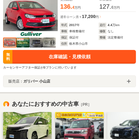
136.
127.
4
6
万円
万円
17,200
通常ローン
月々
円
年式
2017
年
走行
4.4
万km
車検
車検整備付
修復
なし
保証
保証付
整備
法定整備付
住所
栃木県小山市
無
在庫確認・見積依頼
料
カーセンサーアフター保証がBプランに付いています
販売店：
ガリバー 小山店
あなたにおすすめの中古車
［PR］