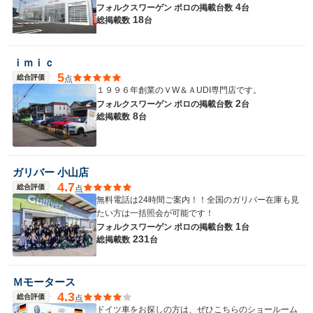
4
フォルクスワーゲン ポロの
掲載台数
台
18
総掲載数
台
ｉｍｉｃ
5
総合評価
点
１９９６年創業のＶW＆ＡUDI専門店です。
2
フォルクスワーゲン ポロの
掲載台数
台
8
総掲載数
台
ガリバー 小山店
4.7
総合評価
点
無料電話は24時間ご案内！！全国のガリバー在庫も見
たい方は一括照会が可能です！
1
フォルクスワーゲン ポロの
掲載台数
台
231
総掲載数
台
Ｍモータース
4.3
総合評価
点
ドイツ車をお探しの方は、ぜひこちらのショールーム