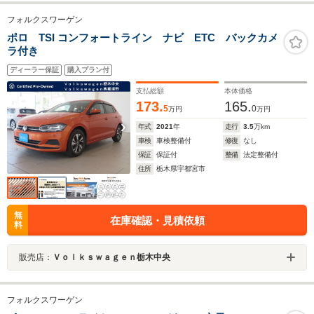
フォルクスワーゲン
ポロ TSI コンフォートライン ナビ ETC バックカメ
ラ付き
ディーラー保証
購入プラン付
支払総額
本体価格
173.
165.
5
0
万円
万円
年式
2021
年
走行
3.5
万km
車検
車検整備付
修復
なし
保証
保証付
整備
法定整備付
住所
栃木県宇都宮市
無
在庫確認・見積依頼
料
販売店：
Ｖｏｌｋｓｗａｇｅｎ栃木中央
フォルクスワーゲン