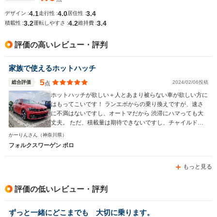
20.4km/L
19.1km/L
4.1
4.0
3.4
デザイン :
走行性 :
居住性 :
3.2
4.2
3.4
排気量
999cc
999～1497cc
999cc
積載性 :
運転しやすさ :
維持費 :
駆動方式
FF
FF
FF
評価の高いレビュー・評判
家族で使えるホットハッチ
5
総合評価
2024/02/06投稿
点
ホットハッチが欲しい＋人とあまり被らない車が欲しい方に
はもってこいです！ ランエボからの乗り換えですが、速さ
に不満はないですし、オートマだから 渋滞にハマっても大
丈夫。 ただ、積載量は期待できないですし、チャイルドシ
ートつけたら後ろも狭いので ミニバンみたいな快適性はな
かーりんさん
（神奈川県）
いです。 とはいいつつも、うちでは奥さんの方がよく運転
フォルクスワーゲン ポロ
するくらいなのでファミリーカーに ポロ、いかがでしょう
か^ ^
もっと見る
評価の低いレビュー・評判
ずっと一緒にどこまでも 大切に乗ります。