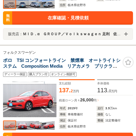
住所
栃木県佐野市
無
在庫確認・見積依頼
料
販売店：
ＭＩＤ．α ＧＲＯＵＰ／Ｖｏｌｋｓｗａｇｅｎ 足利 佐野認定中古車センター／ファーレン栃木南株式会社
フォルクスワーゲン
ポロ TSI コンフォートライン 禁煙車 オートライトシ
ステム Composition Media リアカメラ プリクラッ
シュブレーキシステム
ディーラー保証
購入プラン付
オンライン相談可
支払総額
本体価格
137.
113.
2
0
万円
万円
26,000
残価ローン
月々
円
年式
2019
年
走行
3.9
万km
車検
車検整備付
修復
なし
保証
保証付
整備
法定整備付
住所
栃木県佐野市