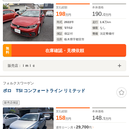
支払総額
本体価格
198
190.
0
万円
万円
年式
2022
年
走行
1.6
万km
車検
'27/12
修復
なし
保証
保証付
整備
法定整備付
住所
栃木県宇都宮市
無
在庫確認・見積依頼
料
販売店：
ｉｍｉｃ
フォルクスワーゲン
ポロ TSI コンフォートライン リミテッド
販売店保証
支払総額
本体価格
158
148.
5
万円
万円
29,700
通常ローン
月々
円