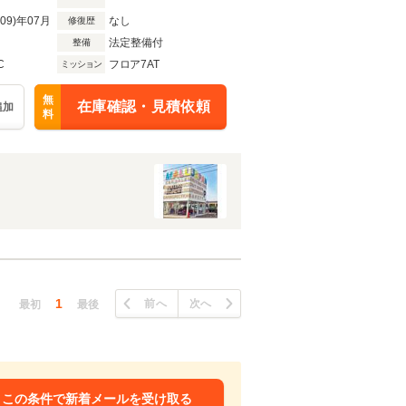
R09)年07月
なし
修復歴
法定整備付
整備
C
フロア7AT
ミッション
無
在庫確認・見積依頼
追加
料
1
前へ
次へ
最初
最後
この条件で新着メールを受け取る