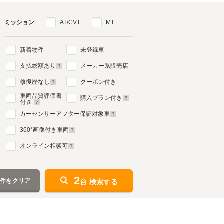
ミッション
AT/CVT
MT
新着物件
未登録車
4代目
支払総額あり
メーカー系販売店
1998年8月～2004年5月
生産モデル
修復歴なし
クーポン付き
車両品質評価書
購入プラン付き
付き
カーセンサーアフター保証対象車
360
°画像付き車両
オンライン相談可
2
条件をクリア
台 検索する