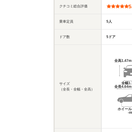
5
クチコミ総合評価
乗車定員
5人
ドア数
5ドア
全高
1.47
全幅
1
サイズ
全長
4.64
（全長・全幅・全高）
ホイール
-