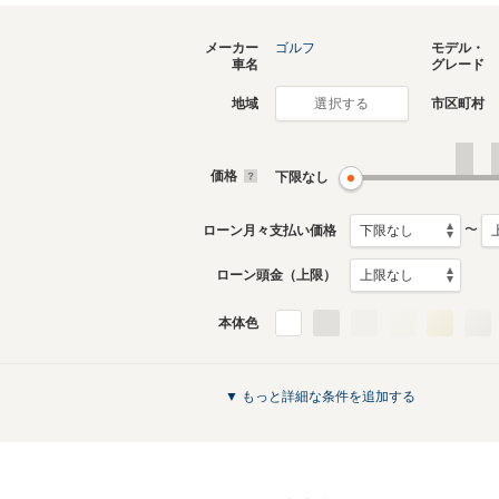
メーカー
ゴルフ
モデル・
車名
グレード
地域
市区町村
選択する
現行
7代目
2021年6月～生産中
2013年4
生産モデ
価格
下限なし
〜
ローン月々支払い価格
ローン頭金（上限）
本体色
3代目
2代目
1992年4月～1998年7月
1984年4
生産モデル
生産モデ
ゴルフのカタログを見る
▼ もっと詳細な条件を追加する