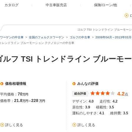
カタログ
中古車販売店
保険/ローン/他
ゴルフ TSI トレンドライン ブルーモ
ワーゲンの中古車
全国のフォルクスワーゲン
ゴルフの中古車
2009年04月～2013年0
I トレンドライン ブルーモーション テクノロジーの中古車
ルフ TSI トレンドライン ブルーモ
価格相場情報
みんなの評価
4.2
70
総合評価
平均価格：
点
万円
21.8
228
価格帯：
万円～
万円
デザイン:
4.0
走行性:
4.2
居住性:
3.9
積載性:
3.5
運転のしやすさ:
4.1
維持費:
3.5
詳しく見る
詳しく見る