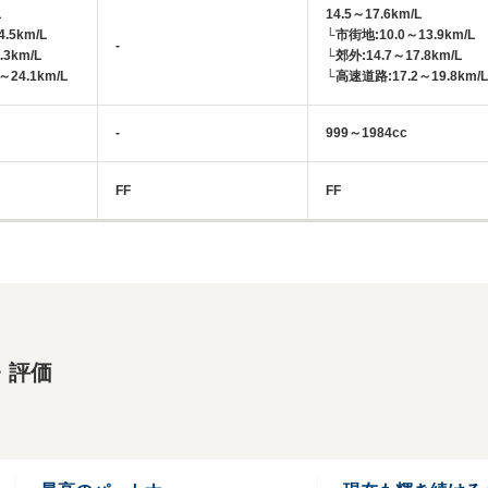
L
14.5～17.6km/L
.5km/L
└市街地:10.0～13.9km/L
-
.3km/L
└郊外:14.7～17.8km/L
24.1km/L
└高速道路:17.2～19.8km/L
-
999～1984cc
FF
FF
・評価