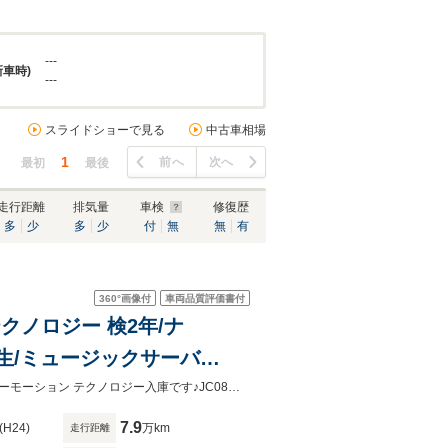
---
新車時)
---
スライドショーで見る
中古車相場
1
前へ
次へ
最初
最後
走行距離
排気量
車検
修復歴
多
少
多
少
付
無
無
有
360°
画像付
車両品質評価書付
テクノロジー 検2年/ナ
VD再生/ミュージックサーバ
ライト/ドアミラーウィンカー/
アイドリングストップ機構とブレーキエネルギー回生システムを得たゴルフブルーモーション テクノロジー入庫です♪JC08モードで19.0km/リッターと低燃費♪お買い得な1台♪装備も充実♪
7.9
(H24)
万km
走行距離