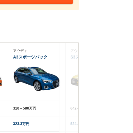
アウディ
アウディ
フ
A3スポーツバック
S3スポーツバック
T-
310～580万円
642～779万円
35
323.3万円
524.4万円
31