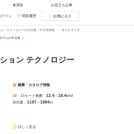
車買取
お役立ち記事
ログイン
閲覧履歴
お気に入り
ーション テクノロジーの中古車・中古車情報
サイトマップ
3月モデルの中古車
ーション テクノロジー
燃費・カタログ情報
12.4
18.4
10・15モード燃費：
～
km/l
1197
1984
排気量：
～
cc
詳しく見る