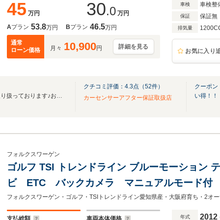
45
30
車検整
車検
.0
万円
万円
保証無
保証
53.8
46.5
A
プラン
B
プラン
万円
万円
1200C
排気量
通常
10,900
詳細を見る
月々
円
ローン価格
お気に入り
クチコミ評価：
4.3
点（
52
件）
クーポン
国産車から輸入車まで幅広く取り扱っております♪お車探しはＧＡＬＥＩＮへ♪
い得！！
カーセンサーアフター保証取扱店
フォルクスワーゲン
ゴルフ TSI トレンドライン ブルーモーション 
ビ ETC バックカメラ マニュアルモード付
ライト 電動格納式ドアミラー プライバシー
フォルクスワーゲン・ゴルフ・TSIトレンドライン愛知県産・大阪府育ち・2オ
ル スペアタイヤ スペアキー
2012
年式
支払総額
車両本体価格