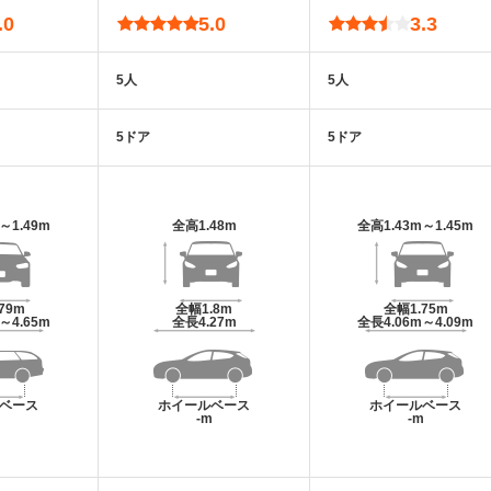
.0
5.0
3.3
5人
5人
5ドア
5ドア
m～1.49m
全高
1.48m
全高
1.43m～1.45m
.79m
全幅
1.8m
全幅
1.75m
m～4.65m
全長
4.27m
全長
4.06m～4.09m
ベース
ホイールベース
ホイールベース
m
-m
-m