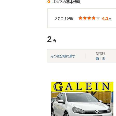
ゴルフ
の基本情報
4.1
クチコミ評価
点
2
台
新着順
元の並び順に戻す
新
古