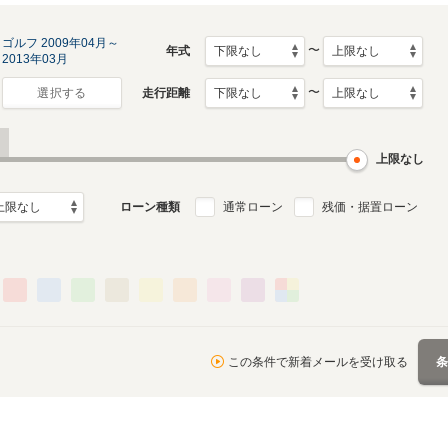
ゴルフ 2009年04月～
〜
年式
2013年03月
〜
走行距離
選択する
6代目
5代目
月～2021年5月
2009年4月～2013年3月
2004年6月～2009年3月
ル
生産モデル
生産モデル
上限なし
ローン種類
通常ローン
残価・据置ローン
月～1992年3月
ル
この条件で新着メールを受け取る