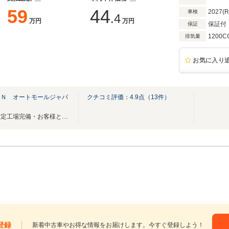
59
44
2027(
車検
.4
万円
万円
保証付
保証
1200C
排気量
お気に入り
ＡＮ オートモールジャパ
クチコミ評価：
4.9
点（
13
件）
全車車両評価書つき・陸運局指定工場完備・お客様と車のあいだにいつも
登録
新着中古車やお得な情報をお届けします。今すぐ登録しよう！