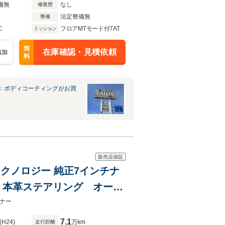
備無
なし
修復歴
法定整備無
整備
C
フロアMTモード付7AT
ミッション
無
在庫確認・見積依頼
追加
料
：ボディコーティングがお買
販売店保証
テクノロジー 純正7インチナ
 本革ステアリング オート
ガラス 純正アルミホイー
ーナー
7.1
(H24)
万km
走行距離