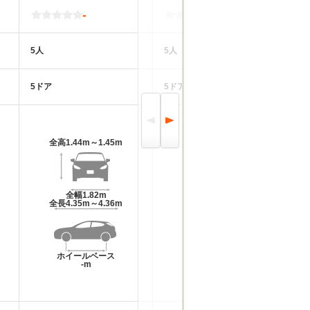
-
-
5人
5人
5
5ドア
5ドア
5
全高
1.44m～1.45m
全高
1.44m
全幅
1.82m
全幅
1.82m
全長
4.35m～4.36m
全長
4.35m～4.36m
ホイールベース
ホイールベース
-m
-m