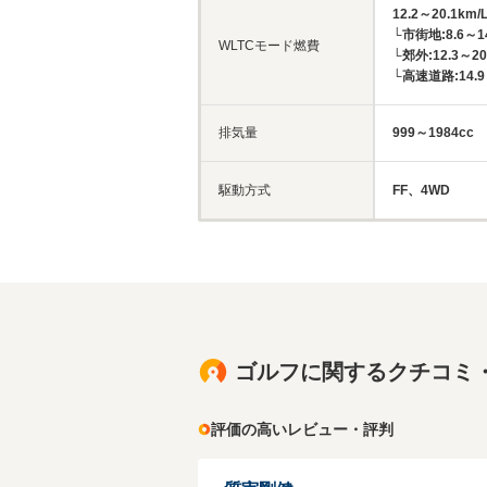
12.2～20.1km/
└市街地:8.6～14
WLTCモード燃費
└郊外:12.3～20
└高速道路:14.9～
排気量
999～1984cc
駆動方式
FF、4WD
ゴルフに関するクチコミ
評価の高いレビュー・評判