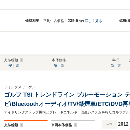
239.9
価格相場
燃費(
平均中古価格：
詳しく見る
万円
支払総額
本体価格
年式
安
高
安
高
新
古
フォルクスワーゲン
ゴルフ TSI トレンドライン ブルーモーション 
ビ/Bluetoothオーディオ/TV/禁煙車/ETC/D
ー/USB接続端子/純正16AW/キーレス/オート
タイミングチェーン車/
2012
年式
支払総額
車両本体価格