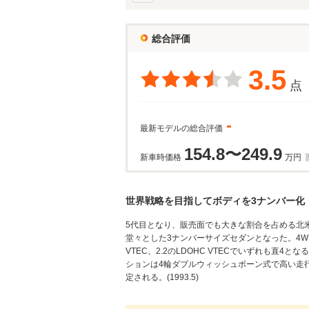
総合評価
3.5
点
-
最新モデルの総合評価
154.8〜249.9
新車時価格
万円
世界戦略を目指してボディを3ナンバー化
5代目となり、販売面でも大きな割合を占める北
堂々とした3ナンバーサイズセダンとなった。4WDはな
VTEC、2.2のLDOHC VTECでいずれも直4
ションは4輪ダブルウィッシュボーン式で高い走行
定される。(1993.5)