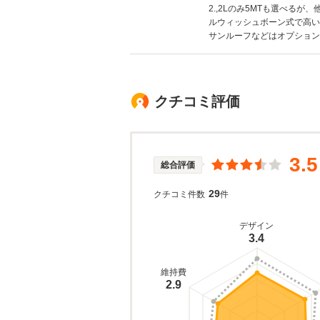
2.,2Lのみ5MTも選べる
ルウィッシュボーン式で高い
サンルーフなどはオプション設定
クチコミ評価
3.5
総合評価
29
クチコミ件数
件
デザイン
3.4
維持費
2.9