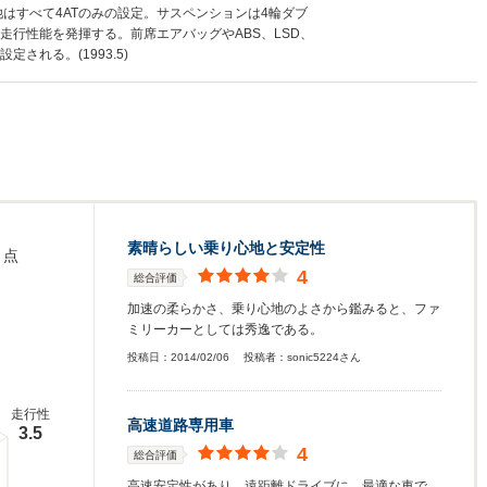
が、他はすべて4ATのみの設定。サスペンションは4輪ダブ
走行性能を発揮する。前席エアバッグやABS、LSD、
される。(1993.5)
素晴らしい乗り心地と安定性
点
4
総合評価
加速の柔らかさ、乗り心地のよさから鑑みると、ファ
ミリーカーとしては秀逸である。
投稿日：
2014/02/06
投稿者：
sonic5224さん
走行性
高速道路専用車
3.5
4
総合評価
高速安定性があり、遠距離ドライブに、最適な車で