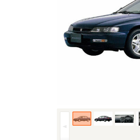
95年(H07)8月、MC時の2.2 VTSのフロント (