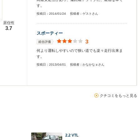
す。
投稿日：
2014/01/24
投稿者：
ゲストさん
居住性
3.7
スポーティー
3
総合評価
何より運転しやすいので狭い道でも楽々走行出来ま
す。
投稿日：
2013/04/01
投稿者：
かなかなａさん
クチコミをもっと見る
2.2 VTL