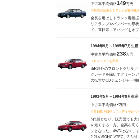
149
中古車平均価格
万円
内外装の変更とトランク容量を拡
全長を延ばしトランク容量拡
リアランプやバンパーの形状
ドに運転席エアバッグをオプショ
1994年9月～1995年7月生
238
中古車平均価格
万円
フロントグリを変更
SiR以外のフロントグリル
グレードを除いてグリーンガ
の拡大やCDチェンジャー機能
1993年5月～1994年8月生
-
中古車平均価格
万円
世界戦略を目指してボディを3ナ
5代目となり、販売面でも大
を短くする一方、全高を高く
ンとなった。4WDはなく、すべ
2.2LのSOHC VTEC、2