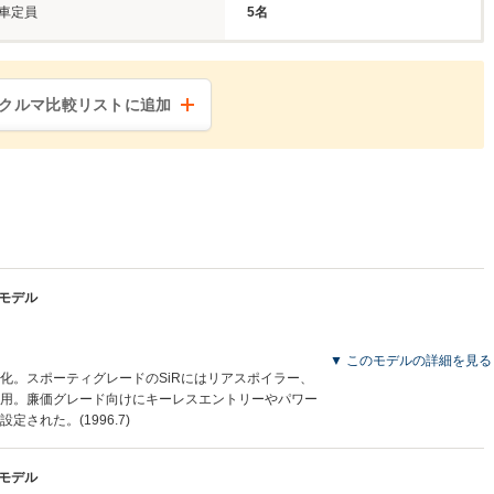
車定員
5名
クルマ比較リストに追加
産モデル
▼ このモデルの詳細を見る
化。スポーティグレードのSiRにはリアスポイラー、
用。廉価グレード向けにキーレスエントリーやパワー
された。(1996.7)
産モデル