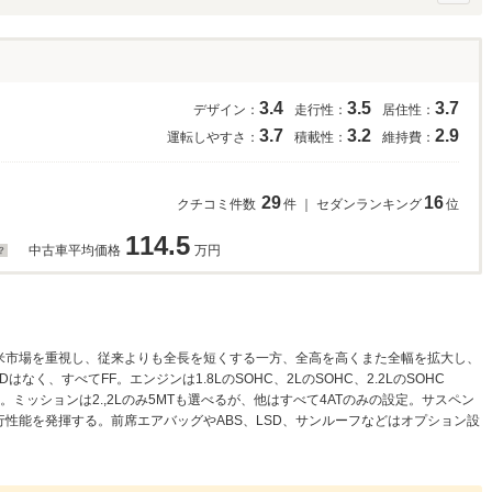
3.4
3.5
3.7
デザイン：
走行性：
居住性：
3.7
3.2
2.9
運転しやすさ：
積載性：
維持費：
29
16
クチコミ件数
件 ｜ セダンランキング
位
114.5
中古車平均価格
万円
米市場を重視し、従来よりも全長を短くする一方、全高を高くまた全幅を拡大し、
く、すべてFF。エンジンは1.8LのSOHC、2LのSOHC、2.2LのSOHC
となる。ミッションは2.,2Lのみ5MTも選べるが、他はすべて4ATのみの設定。サスペン
性能を発揮する。前席エアバッグやABS、LSD、サンルーフなどはオプション設