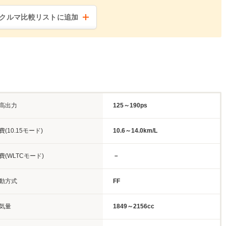
クルマ比較リストに追加
高出力
125～190ps
費(10.15モード)
10.6～14.0km/L
費(WLTCモード)
－
動方式
FF
気量
1849～2156cc