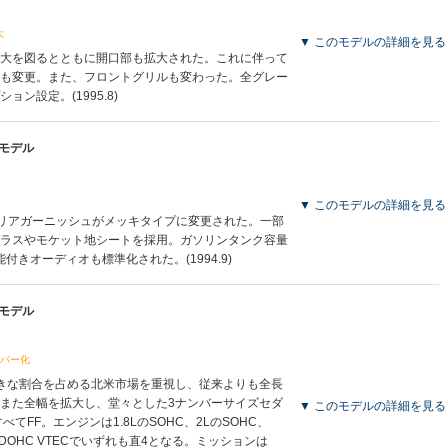
大
▼ このモデルの詳細を見る
大を図るとともに開口部も拡大された。これに伴って
も変更。また、フロントグリルも変わった。全グレー
ン設定。(1995.8)
産モデル
▼ このモデルの詳細を見る
／リアガーニッシュがメッキタイプに変更された。一部
ラスやモケット地シートを採用。ガソリンタンク容量
付きオーディオも標準化された。(1994.9)
産モデル
ンバー化
きな割合を占める北米市場を重視し、従来よりも全長
また全幅を拡大し、堂々とした3ナンバーサイズセダ
▼ このモデルの詳細を見る
てFF。エンジンは1.8LのSOHC、2LのSOHC、
.2のLDOHC VTECでいずれも直4となる。ミッションは