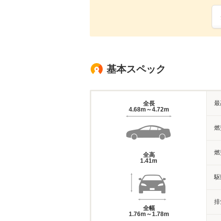
基本スペック
最
全長
4.68m～4.72m
燃
燃
全高
1.41m
駆
排
全幅
1.76m～1.78m