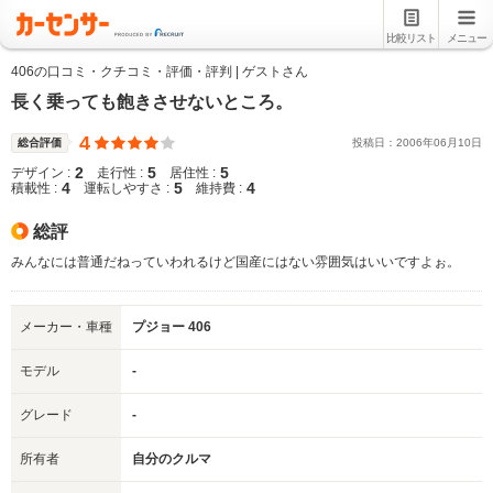
比較リスト
メニュー
406の口コミ・クチコミ・評価・評判 | ゲストさん
長く乗っても飽きさせないところ。
4
総合評価
投稿日：
2006
年
06
月
10
日
2
5
5
デザイン :
走行性 :
居住性 :
4
5
4
積載性 :
運転しやすさ :
維持費 :
総評
みんなには普通だねっていわれるけど国産にはない雰囲気はいいですよぉ。
メーカー・車種
プジョー 406
モデル
-
グレード
-
所有者
自分のクルマ