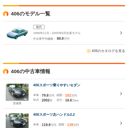
406のモデル一覧
初代
1996年11月～2005年9月生産モデル
89.9
中古車平均価格：
万円
406のカタログを見る
406の中古車情報
406スポーツ乗りやすいセダン
本体：
79.9
総額：
102
万円
万円
年式：
2002
走行：
16.6
年
万km
茨城県
406スポーツ左ハンドル2.2
本体：
119.9
総額：
139
万円
万円