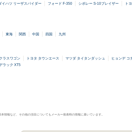
ダイハツ リーザスパイダー
フォード F-350
シボレー S-10ブレイザー
トヨ
東海
関西
中国
四国
九州
Eクラスワゴン
トヨタ タウンエース
マツダ タイタンダッシュ
ヒョンデ コ
デラック XT5
基本情報など、その他の項目についてもメーカー発表時の情報に基いています。