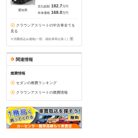
182.7
支払総額
万円
愛知県
168.0
本体価格
万円
クラウンアスリートの中古車全てを
見る
※消費税込み価格(一部、福祉車両を除く)
関連情報
燃費情報
セダンの燃費ランキング
クラウンアスリートの燃費情報