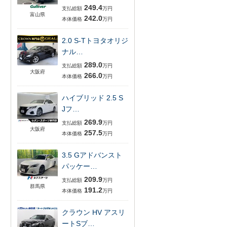
249.4
支払総額
万円
富山県
242.0
本体価格
万円
2.0 S-Tトヨタオリジ
ナル…
289.0
支払総額
万円
大阪府
266.0
本体価格
万円
ハイブリッド 2.5 S
Jフ…
269.9
支払総額
万円
大阪府
257.5
本体価格
万円
3.5 Gアドバンスト
パッケー…
209.9
支払総額
万円
群馬県
191.2
本体価格
万円
クラウン HV アスリ
ートSブ…