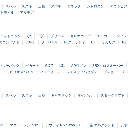
スバル
スズキ
三菱
アパル
ジネッタ
シトロエン
アウトビア
ートモビル
アルテガ
クティトラック
Q5
EQB
プリウス
セレナカーゴ
エルガ
インプレ
ズコンパクト
CX-80
クーペ407
eKクラッシィ
CT
サガリス
10
ハッチバック
ビガート
CX-7
131
ADワゴン
SRXクロスオーバー
ネ
モビリオスパイク
フローリアン
フェスティバセダン
プレセア
CL
スバル
スズキ
三菱
キャデラック
マイバッハ
スタークラフト
ーペ
マクラーレン 720S
アウディ RS e-tron GT
日産 エルグランド
シボ