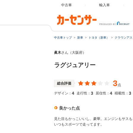
中古車
輸入車
中古車トップ
新車
トヨタ（新車）
クラウンアス
眞木
さん（大阪府）
ラグジュアリー
3
総合評価
点
4
3
4
3
デザイン：
走行性：
居住性：
積載性：
良かった点
見た目もかっこいいし、豪華。エンジンもサスも
いつもスポーツで走ってます。