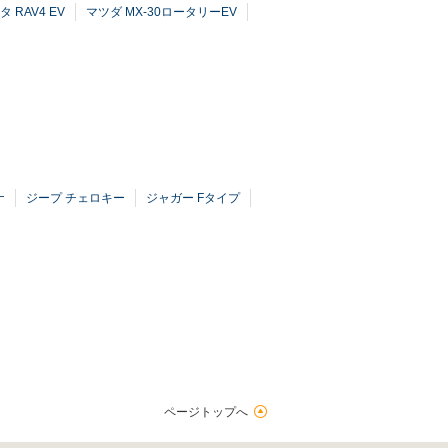
タ RAV4 EV
マツダ MX-30ロータリーEV
ナ
ジープ チェロキー
ジャガー Fタイプ
ページトップへ