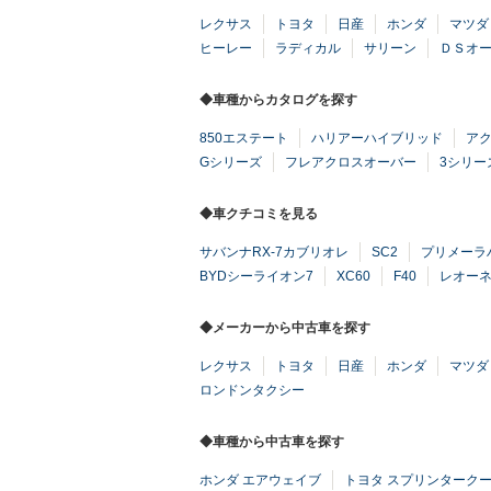
レクサス
トヨタ
日産
ホンダ
マツダ
ヒーレー
ラディカル
サリーン
ＤＳオ
◆車種からカタログを探す
850エステート
ハリアーハイブリッド
ア
Gシリーズ
フレアクロスオーバー
3シリー
◆車クチコミを見る
サバンナRX-7カブリオレ
SC2
プリメーラ
BYDシーライオン7
XC60
F40
レオー
◆メーカーから中古車を探す
レクサス
トヨタ
日産
ホンダ
マツダ
ロンドンタクシー
◆車種から中古車を探す
ホンダ エアウェイブ
トヨタ スプリンターク