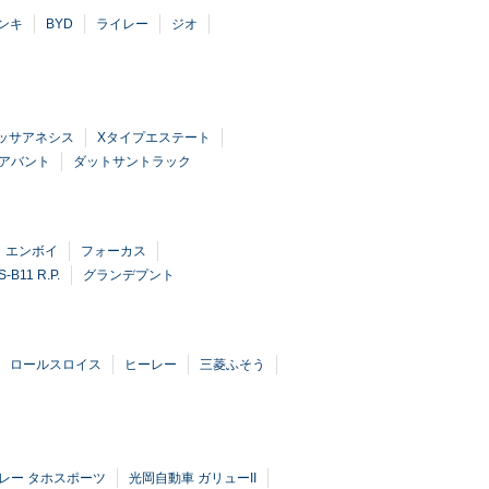
ンキ
BYD
ライレー
ジオ
ッサアネシス
Xタイプエステート
0アバント
ダットサントラック
エンボイ
フォーカス
S-B11 R.P.
グランデプント
ロールスロイス
ヒーレー
三菱ふそう
レー タホスポーツ
光岡自動車 ガリューII