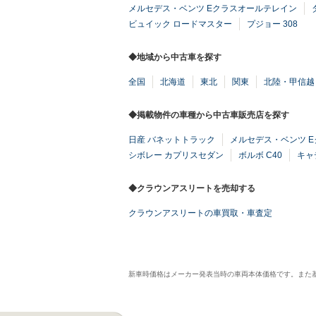
メルセデス・ベンツ Eクラスオールテレイン
ビュイック ロードマスター
プジョー 308
◆地域から中古車を探す
全国
北海道
東北
関東
北陸・甲信越
◆掲載物件の車種から中古車販売店を探す
日産 バネットトラック
メルセデス・ベンツ 
シボレー カプリスセダン
ボルボ C40
キャ
◆クラウンアスリートを売却する
クラウンアスリートの車買取・車査定
新車時価格はメーカー発表当時の車両本体価格です。また