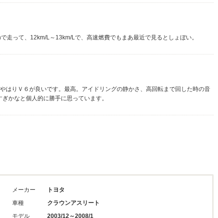
ｍ/hで走って、12km/L～13km/Lで、高速燃費でもまあ最近で見るとしょぼい。
、やはりＶ６が良いです。最高。アイドリングの静かさ、高回転まで回した時の音
すぎかなと個人的に勝手に思っています。
メーカー
トヨタ
車種
クラウンアスリート
モデル
2003/12～2008/1