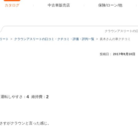
カタログ
中古車販売店
保険/ローン/他
クラウンアスリートの
リート
クラウンアスリートの口コミ・クチコミ・評価・評判一覧
眞木さんの車クチコミ
投稿日：
2017年9月10日
4
2
運転しやすさ：
維持費：
さすがクラウンと言った感じ。