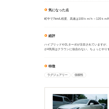
気になった点
町中で7km/L程度、高速は100ｋｍ/ｈ～120ｋ
総評
ハイブリッドや2Lターボが注目されていますが
が4気筒はクラウンに似合わない、ちょっとやり
特徴
ラグジュアリー
信頼性