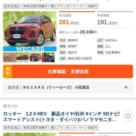
車線逸脱防止支援システム/ドライブレコーダー 社外/ヘッ
販売店保証
車両品質評価書付
購入プラン付
オンライン相談可
ドランプ LED
支払総額
本体価格
201.
191.
9
3
万円
万円
20,100
通常ローン
月々
円
年式
2022
年
走行
1.6
万km
車検
'27/07
修復
なし
保証
保証付
整備
法定整備付
住所
神奈川県小田原市
無
在庫確認・見積依頼
料
販売店：
ＷＥＣＡＲＳ（ウィーカーズ） 小田原店
ダイハツ
ロッキー 1.2 X HEV 新品タイヤ/社外 9インチ SDナビ/
スマートアシスト(トヨタ・ダイハツ)/パノラマモニター/
車線逸脱防止支援システム/ドライブレコーダー 社外/ヘッ
販売店保証
車両品質評価書付
購入プラン付
オンライン相談可
ドランプ LED