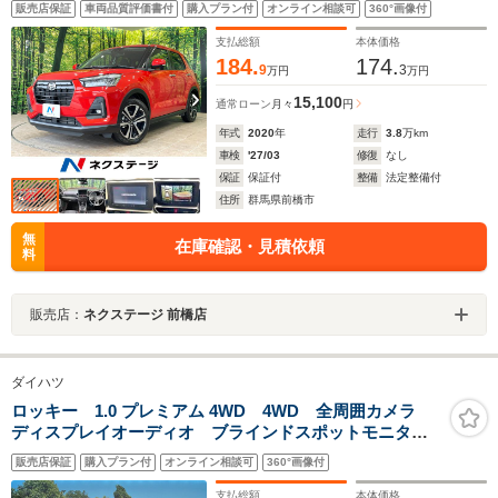
販売店保証
車両品質評価書付
購入プラン付
オンライン相談可
360°画像付
スマートキー ETC オートハイビーム 誤発進抑制機
能
支払総額
本体価格
184.
174.
9
3
万円
万円
15,100
通常ローン
月々
円
年式
2020
年
走行
3.8
万km
車検
'27/03
修復
なし
保証
保証付
整備
法定整備付
住所
群馬県前橋市
無
在庫確認・見積依頼
料
販売店：
ネクステージ 前橋店
ダイハツ
ロッキー 1.0 プレミアム 4WD 4WD 全周囲カメラ
ディスプレイオーディオ ブラインドスポットモニタ
ー レーダークルーズ クリアランスソナー シートヒ
販売店保証
購入プラン付
オンライン相談可
360°画像付
ーター オートエアコン LEDヘッドライト 純正17イ
ンチアルミ ETC
支払総額
本体価格