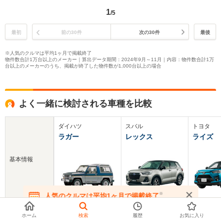
1
/5
最初
前の30件
次の30件
最後
※人気のクルマは平均1ヶ月で掲載終了
物件数合計1万台以上のメーカー｜算出データ期間：2024年9月～11月｜内容：物件数合計1万
台以上のメーカーのうち、掲載が終了した物件数が1,000台以上の場合
よく一緒に検討される車種を比較
ダイハツ
スバル
トヨタ
ラガー
レックス
ライズ
基本情報
※
人気のクルマは平均1ヶ月で掲載終了
在庫が無くなる前にお問い合わせください
新車価格
169.5～250万円
182～260.8万円
167.9～2
ホーム
検索
履歴
お気に入り