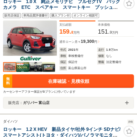
ロッキー 1.0 X 純正メモリナビ フルセグTV バック
カメラ ETC スペアキー スマートキー プッシュス
タート LEDオートライト 前後コーナーセンサー 純
販売店保証
車両品質評価書付
購入プラン付
オンライン相談可
正ドアバイザー 純正フロアマット 純正16インチアル
ミ
支払総額
本体価格
159.
151.
8
9
万円
万円
19,300
通常ローン
月々
円
年式
2021
年
走行
1.9
万km
車検
車検整備付
修復
なし
保証
保証付
整備
法定整備付
住所
富山県富山市
無
在庫確認・見積依頼
料
カーセンサーアフター保証がBプランに付いています
販売店：
ガリバー 富山店
ダイハツ
PR
ロッキー 1.2 X HEV 新品タイヤ/社外 9インチ SDナビ/
スマートアシスト(トヨタ・ダイハツ)/パノラマモニター/