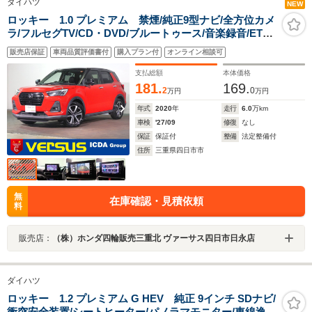
ダイハツ
NEW
ロッキー 1.0 プレミアム 禁煙/純正9型ナビ/全方位カメ
ラ/フルセグTV/CD・DVD/ブルートゥース/音楽録音/ETC/
衝突軽減ブレーキ/ハーフレザーシート/インテリキー/LED
販売店保証
車両品質評価書付
購入プラン付
オンライン相談可
オートライト/パーキングセンサー/スペアキー有
支払総額
本体価格
181.
169.
2
0
万円
万円
年式
2020
年
走行
6.0
万km
車検
'27/09
修復
なし
保証
保証付
整備
法定整備付
住所
三重県四日市市
無
在庫確認・見積依頼
料
販売店：
（株）ホンダ四輪販売三重北 ヴァーサス四日市日永店
ダイハツ
ロッキー 1.2 プレミアム G HEV 純正 9インチ SDナビ/
衝突安全装置/シートヒーター/パノラマモニター/車線逸脱