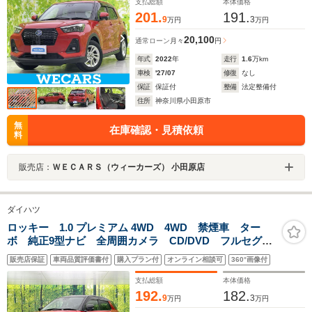
支払総額
本体価格
201.
191.
9
3
万円
万円
20,100
通常ローン
月々
円
年式
2022
年
走行
1.6
万km
車検
'27/07
修復
なし
保証
保証付
整備
法定整備付
住所
神奈川県小田原市
無
在庫確認・見積依頼
料
販売店：
ＷＥＣＡＲＳ（ウィーカーズ） 小田原店
ダイハツ
ロッキー 1.0 プレミアム 4WD 4WD 禁煙車 ター
ボ 純正9型ナビ 全周囲カメラ CD/DVD フルセグ
Bluetooth 衝突軽減装置 アダプティブクルコン LED
販売店保証
車両品質評価書付
購入プラン付
オンライン相談可
360°画像付
ヘッド/フォグ オートハイビーム コーナーセンサー
ドラレコ
支払総額
本体価格
192.
182.
9
3
万円
万円