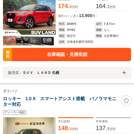
174.
164.
9
3
万円
万円
13,900
通常ローン
月々
円
年式
2020
年
走行
7.3
万km
車検
'27/01
修復
なし
保証
保証付
整備
法定整備付
住所
北海道札幌市清田区
無
在庫確認・見積依頼
料
販売店：
ＳＵＶ ＬＡＮＤ 札幌
ダイハツ
ロッキー 1.0 X スマートアシスト搭載 パノラマモニ
ター対応
ディーラー保証
支払総額
本体価格
148.
137.
5
5
万円
万円