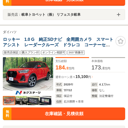
料
販売店：
岐阜トヨペット（株） リフェスタ岐阜
ダイハツ
ロッキー 1.0 G 純正SDナビ 全周囲カメラ スマート
アシスト レーダークルーズ ドラレコ コーナーセン
サー スマートキー LEDヘッド ビルトインETC 純
販売店保証
購入プラン付
オンライン相談可
360°画像付
正17インチアルミ オートハイビーム
支払総額
本体価格
184.
173.
9
8
万円
万円
15,100
通常ローン
月々
円
年式
2020
年
走行
4.1
万km
車検
'27/12
修復
なし
保証
保証付
整備
法定整備付
住所
石川県野々市市
無
在庫確認・見積依頼
料