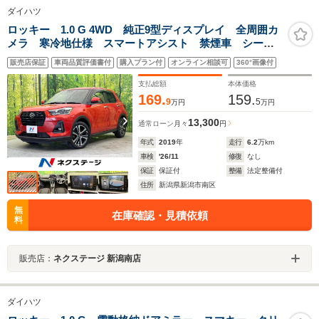
ダイハツ
ロッキー 1.0 G 4WD 純正9型ディスプレイ 全周囲カ
メラ 寒冷地仕様 スマートアシスト 禁煙車 シート
ヒーター クリアランスソナー ブラインドスポットモ
販売店保証
車両品質評価書付
購入プラン付
オンライン相談可
360°画像付
ニター スマートキー LEDヘッド ETC 純正17イン
チAW
支払総額
本体価格
169.
159.
9
5
万円
万円
13,300
通常ローン
月々
円
年式
2019
年
走行
6.2
万km
車検
'26/11
修復
なし
保証
保証付
整備
法定整備付
住所
新潟県新潟市南区
無
在庫確認・見積依頼
料
販売店：
ネクステージ 新潟南店
ダイハツ