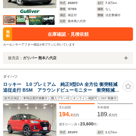
年式
2020
年
走行
7.3
万km
車検
'27/03
修復
なし
保証
保証付
整備
法定整備付
住所
熊本県八代市
無
在庫確認・見積依頼
料
カーセンサーアフター保証がBプランに付いています
販売店：
ガリバー 熊本八代店
ダイハツ
ロッキー 1.0 プレミアム 純正9型DA 全方位 衝突軽減
追従走行 BSM アラウンドビューモニター 衝突軽減
レーダークルーズコントロール ブラインドスポットモ
販売店保証
車両品質評価書付
購入プラン付
オンライン相談可
360°画像付
ニター シートヒーター ETC ソナー LEDヘッドラ
イト ドラレコ
支払総額
本体価格
194.
189.
8
6
万円
万円
23,600
通常ローン
月々
円
年式
2019
年
走行
1.1
万km