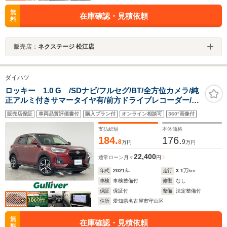
無
在庫確認・見積依頼
料
販売店：
ネクステージ 松江店
ダイハツ
ロッキー 1.0 G /SDナビ/フルセグ/BT/全方位カメラ/純
正アルミ付きサマータイヤ有/前方ドライブレコーダー/ビ
ルトインETC/レーダークルーズコントロール/MTモード
販売店保証
車両品質評価書付
購入プラン付
オンライン相談可
360°画像付
付AT/シートヒーター/LEDオートライト
支払総額
本体価格
184.
176.
8
9
万円
万円
22,400
通常ローン
月々
円
年式
2021
年
走行
3.1
万km
車検
車検整備付
修復
なし
保証
保証付
整備
法定整備付
住所
愛知県名古屋市守山区
無
在庫確認・見積依頼
料