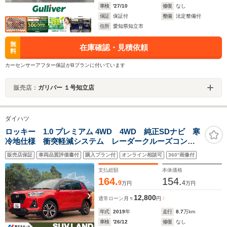
車検
'27/10
修復
なし
保証
保証付
整備
法定整備付
住所
愛知県知立市
無
在庫確認・見積依頼
料
カーセンサーアフター保証がBプランに付いています
販売店：
ガリバー １号知立店
ダイハツ
ロッキー 1.0 プレミアム 4WD 4WD 純正SDナビ 寒
冷地仕様 衝突軽減システム レーダークルーズコント
ロール ブラインドスポットモニター シートヒータ
販売店保証
車両品質評価書付
購入プラン付
オンライン相談可
360°画像付
ー バックカメラ ETC LEDヘッドライト
支払総額
本体価格
164.
154.
9
4
万円
万円
12,800
通常ローン
月々
円
年式
2019
年
走行
8.7
万km
車検
'26/12
修復
なし