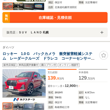
保証
保証付
整備
法定整備付
住所
北海道札幌市清田区
無
在庫確認・見積依頼
料
販売店：
ＳＵＶ ＬＡＮＤ 札幌
ダイハツ
ロッキー 1.0 G バックカメラ 衝突被害軽減システ
ム レーダークルーズ ドラレコ コーナーセンサー
スマートキー LEDヘッド ETC 純正17インチアル
販売店保証
車両品質評価書付
購入プラン付
オンライン相談可
ミ オートライト オートエアコン Bluetooth CD
支払総額
本体価格
139.
129.
9
5
万円
万円
12,900
通常ローン
月々
円
年式
2019
年
走行
6.9
万km
車検
'26/11
修復
なし
保証
保証付
整備
法定整備付
住所
島根県松江市