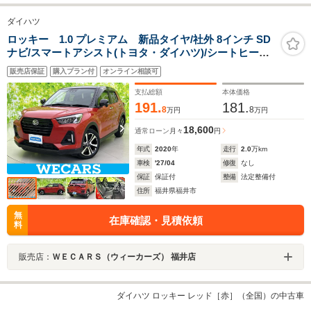
ダイハツ
ロッキー 1.0 プレミアム 新品タイヤ/社外 8インチ SD
ナビ/スマートアシスト(トヨタ・ダイハツ)/シートヒータ
ー 前席/パノラマモニター/車線逸脱防止支援システム/シ
販売店保証
購入プラン付
オンライン相談可
ート ハーフレザー/ドライブレコーダー 前後
支払総額
本体価格
191.
181.
8
8
万円
万円
18,600
通常ローン
月々
円
年式
2020
年
走行
2.0
万km
車検
'27/04
修復
なし
保証
保証付
整備
法定整備付
住所
福井県福井市
無
在庫確認・見積依頼
料
販売店：
ＷＥＣＡＲＳ（ウィーカーズ） 福井店
ダイハツ ロッキー レッド［赤］（全国）の中古車