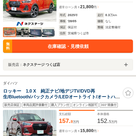
21,800
通常ローン
月々
円
年式
2025
年
走行
0.3
万km
車検
'28/05
修復
なし
保証
保証付
整備
法定整備付
住所
茨城県つくば市
無
在庫確認・見積依頼
料
販売店：
ネクステージ つくば店
ダイハツ
ロッキー 1.0 X 純正ナビ/地デジTV/DVD再
生/Bluetooth/バックカメラ/LEDオートライト/オートハイ
ビーム/ドライブレコーダー/ETC/プッシュスタート/スマ
販売店保証
車両品質評価書付
購入プラン付
オンライン相談可
360°画像付
ートキー/純正16AW/禁煙車
支払総額
本体価格
157.
152.
9
5
万円
万円
15,800
通常ローン
月々
円