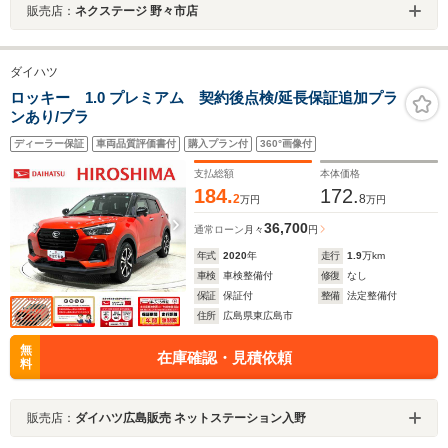
販売店：
ネクステージ 野々市店
ダイハツ
ロッキー 1.0 プレミアム 契約後点検/延長保証追加プラ
ンあり/ブラ
ディーラー保証
車両品質評価書付
購入プラン付
360°画像付
支払総額
本体価格
184.
172.
2
8
万円
万円
36,700
通常ローン
月々
円
年式
2020
年
走行
1.9
万km
車検
車検整備付
修復
なし
保証
保証付
整備
法定整備付
住所
広島県東広島市
無
在庫確認・見積依頼
料
販売店：
ダイハツ広島販売 ネットステーション入野