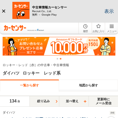
中古車情報カーセンサー
表示
Recruit Co., Ltd.
無料 － Google Play
履歴
お気に入り
メニュー
ロッキー・レッド［赤］の中古車・中古車情報
ダイハツ ロッキー レッド系
一覧から探す
地図から探す
更新時に
134
絞り込み
並べ替え
台
メール受信
ダイハツ
PR