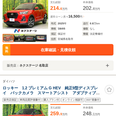
Bluetooth
支払総額
本体価格
214.
202.
6
8
万円
万円
16,500
通常ローン
月々
円
年式
2025
年
走行
0.8
万km
車検
'28/05
修復
なし
保証
保証付
整備
法定整備付
住所
宮城県名取市
無
在庫確認・見積依頼
料
販売店：
ネクステージ 名取店
ダイハツ
ロッキー 1.2 プレミアム G HEV 純正9型ディスプレ
イ バックカメラ スマートアシスト アダプティブク
ルーズ 禁煙車 ハーフレザーシート 前席シートヒー
販売店保証
車両品質評価書付
購入プラン付
オンライン相談可
360°画像付
ター コーナーセンサー オートハイビーム LEDヘッ
ド＆フォグ 純正17インチAW
支払総額
本体価格
259.
248.
9
1
万円
万円