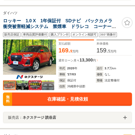
ダイハツ
ロッキー 1.0 X 1年保証付 SDナビ バックカメラ
衝突被害軽減システム 禁煙車 ドラレコ コーナーセ
ンサー スマートキー LEDヘッド ETC 純正16イン
販売店保証
車両品質評価書付
購入プラン付
オンライン相談可
360°画像付
チアルミ オートライト オートエアコン Bluetooth
支払総額
本体価格
169.
159.
9
5
万円
万円
13,300
通常ローン
月々
円
年式
2020
年
走行
3.7
万km
車検
'27/03
修復
なし
保証
保証付
整備
法定整備付
住所
沖縄県中頭郡
無
在庫確認・見積依頼
料
販売店：
ネクステージ 読谷店