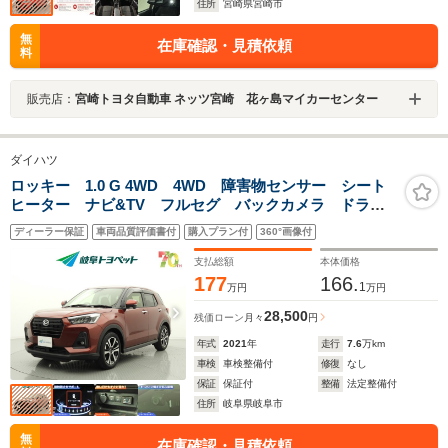
住所
宮崎県宮崎市
無
在庫確認・見積依頼
料
販売店：
宮崎トヨタ自動車 ネッツ宮崎 花ヶ島マイカーセンター
ダイハツ
ロッキー 1.0 G 4WD 4WD 障害物センサー シート
ヒーター ナビ&TV フルセグ バックカメラ ドラレ
コ DVD再生 ミュージックプレイヤー接続可 衝突被
ディーラー保証
車両品質評価書付
購入プラン付
360°画像付
害軽減システム ETC スマートキー LEDヘッドラン
プ 寒冷地
支払総額
本体価格
177
166.
1
万円
万円
28,500
残価ローン
月々
円
年式
2021
年
走行
7.6
万km
車検
車検整備付
修復
なし
保証
保証付
整備
法定整備付
住所
岐阜県岐阜市
無
在庫確認・見積依頼