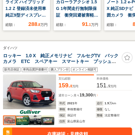
ライズ ハイブリッド
カローラアクシオ 1.5
ノート 1.2 e-
1.2 Z 登録済未使用車
G 1年間走行無制限保
X 純正SDナ
純正9型ディスプレイ
証 衝突回避被害軽
囲カメラ 衝
オーディオ パノラミ
減 車線逸脱警報機
減システム 
288
91
総額：
.8
万円
総額：
.1
万円
総額：
ックビューモニター
能 メモリナビ ワン
ドラレコ コ
スマートアシスト ア
セグTV バックカメ
ンサー スマ
ダプティブクルーズコ
ラ ETC スマートキ
ー HIDヘ
ダイハツ
ントロール ブライン
ー オートエアコン
ETC 車線
ドスポットモニター
アイドリングストップ
オートライト
ロッキー 1.0 X 純正メモリナビ フルセグTV バック
カメラ ETC スペアキー スマートキー プッシュス
リアクロストラフィッ
エアコン Blue
タート LEDオートライト 前後コーナーセンサー 純
クアラート
販売店保証
車両品質評価書付
購入プラン付
オンライン相談可
正ドアバイザー 純正フロアマット 純正16インチアル
ミ
支払総額
本体価格
159.
151.
8
9
万円
万円
19,300
通常ローン
月々
円
年式
2021
年
走行
1.9
万km
車検
車検整備付
修復
なし
保証
保証付
整備
法定整備付
住所
富山県富山市
無
在庫確認・見積依頼