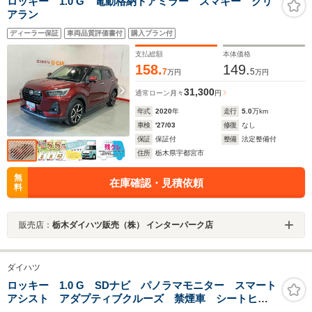
ロッキー 1.0 G 電動格納ドアミラー スマキー クリ
アラン
ディーラー保証
車両品質評価書付
購入プラン付
支払総額
本体価格
158.
149.
7
5
万円
万円
31,300
通常ローン
月々
円
年式
2020
年
走行
5.0
万km
車検
'27/03
修復
なし
保証
保証付
整備
法定整備付
住所
栃木県宇都宮市
無
在庫確認・見積依頼
料
販売店：
栃木ダイハツ販売（株） インターパーク店
ダイハツ
ロッキー 1.0 G SDナビ パノラマモニター スマート
アシスト アダプティブクルーズ 禁煙車 シートヒー
ター コーナーセンサー レーンキープ LEDヘッド