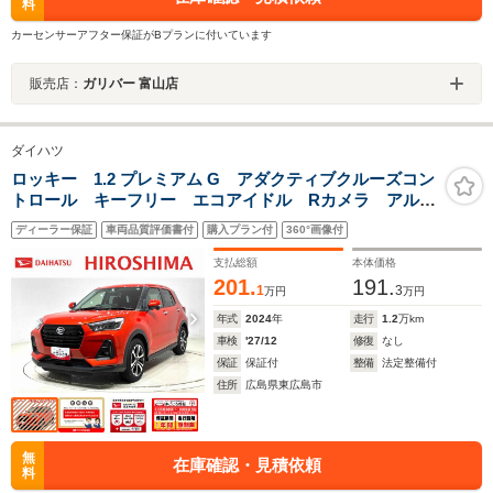
料
カーセンサーアフター保証がBプランに付いています
販売店：
ガリバー 富山店
ダイハツ
ロッキー 1.2 プレミアム G アダクティブクルーズコン
トロール キーフリー エコアイドル Rカメラ アル
ミ レーンアシスト LEDヘッドランプ スマートキー&
ディーラー保証
車両品質評価書付
購入プラン付
360°画像付
プッシュスタート 盗難防止装置 オートライト シー
トヒーター Cソナー
支払総額
本体価格
201.
191.
1
3
万円
万円
年式
2024
年
走行
1.2
万km
車検
'27/12
修復
なし
保証
保証付
整備
法定整備付
住所
広島県東広島市
無
在庫確認・見積依頼
料