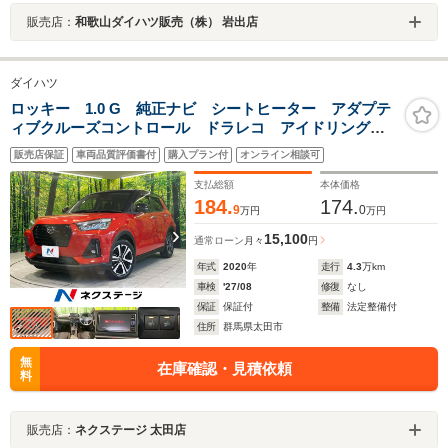
販売店：
和歌山ダイハツ販売（株） 岩出店
ダイハツ
ロッキー 1.0 G 純正ナビ シートヒーター アダプテ
ィブクルーズコントロール ドラレコ アイドリングス
トップ スマートキー＆プッシュスタート オートエア
販売店保証
車両品質評価書付
購入プラン付
オンライン相談可
コン オートハイビーム 衝突被害軽減装置 純正17イ
ンチAW
支払総額
本体価格
184.
174.
9
0
万円
万円
15,100
通常ローン
月々
円
年式
2020
年
走行
4.3
万km
車検
'27/08
修復
なし
保証
保証付
整備
法定整備付
住所
群馬県太田市
無
在庫確認・見積依頼
料
販売店：
ネクステージ 太田店