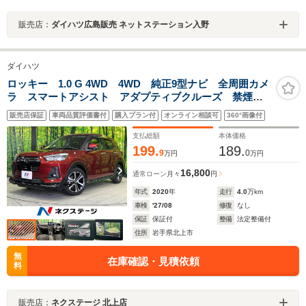
販売店：
ダイハツ広島販売 ネットステーション入野
ダイハツ
ロッキー 1.0 G 4WD 4WD 純正9型ナビ 全周囲カメ
ラ スマートアシスト アダプティブクルーズ 禁煙
車 前席シートヒーター ドラレコ コーナーセンサ
販売店保証
車両品質評価書付
購入プラン付
オンライン相談可
360°画像付
ー スマートキー LEDヘッド ETC オートハイビー
ム 車線逸脱警報
支払総額
本体価格
199.
189.
9
0
万円
万円
16,800
通常ローン
月々
円
年式
2020
年
走行
4.0
万km
車検
'27/08
修復
なし
保証
保証付
整備
法定整備付
住所
岩手県北上市
無
在庫確認・見積依頼
料
販売店：
ネクステージ 北上店