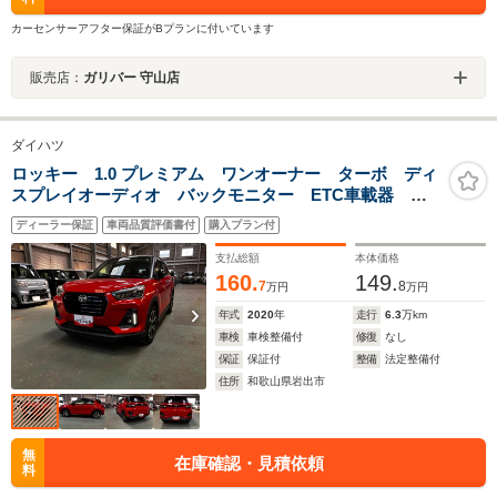
カーセンサーアフター保証がBプランに付いています
販売店：
ガリバー 守山店
ダイハツ
ロッキー 1.0 プレミアム ワンオーナー ターボ ディ
スプレイオーディオ バックモニター ETC車載器 シ
ートヒーター キーフリーシステム コーナーセンサ
ディーラー保証
車両品質評価書付
購入プラン付
ー LEDヘッドランプ LEDフォグランプ 17インチア
ルミホイール
支払総額
本体価格
160.
149.
7
8
万円
万円
年式
2020
年
走行
6.3
万km
車検
車検整備付
修復
なし
保証
保証付
整備
法定整備付
住所
和歌山県岩出市
無
在庫確認・見積依頼
料