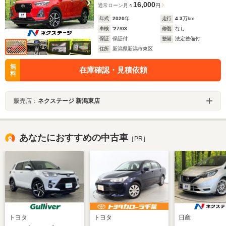
16,000
通常ローン
月々
円
年式
2020
年
走行
4.3
万km
車検
'27/03
修復
なし
保証
保証付
整備
法定整備付
住所
新潟県新潟市東区
無
在庫確認・見積依頼
料
販売店：
ネクステージ 新潟東店
あなたにおすすめの中古車
［PR］
トヨタ
トヨタ
日産