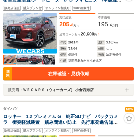
防止支援システム/シート ハーフレザー/ドライブレコーダ
販売店保証
購入プラン付
オンライン相談可
360°画像付
ー 純正/ヘッドランプ LED
支払総額
本体価格
205.
195.
8
4
万円
万円
20,600
通常ローン
月々
円
年式
2022
年
走行
3.9
万km
車検
'27/04
修復
なし
保証
保証付
整備
法定整備付
住所
福岡県北九州市小倉北区
無
在庫確認・見積依頼
料
販売店：
ＷＥＣＡＲＳ（ウィーカーズ） 小倉西港店
ダイハツ
NEW
ロッキー 1.2 プレミアム G 純正SDナビ バックカメ
ラ 衝突軽減装置 踏み間違い防止 先行車発進告知機
能 ハーフレザーシート シートヒーター コーナーセ
販売店保証
購入プラン付
オンライン相談可
360°画像付
ンサー スマートキー LEDヘッド ETC2.0