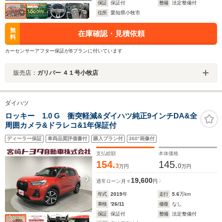
保証
保証付
整備
法定整備付
住所
愛知県小牧市
無
在庫確認・見積依頼
料
カーセンサーアフター保証がBプランに付いています
販売店：
ガリバー ４１号小牧店
ダイハツ
ロッキー 1.0 G 衝突軽減&ダイハツ純正9インチDA&全
周囲カメラ&ドラレコ&1年保証付
ディーラー保証
車両品質評価書付
購入プラン付
360°画像付
支払総額
本体価格
154.
145.
3
0
万円
万円
19,600
通常ローン
月々
円
年式
2019
年
走行
5.6
万km
車検
'26/11
修復
なし
保証
保証付
整備
法定整備付