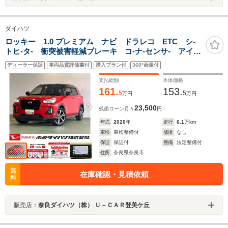
ダイハツ
ロッキー 1.0 プレミアム ナビ ドラレコ ETC シ-
トヒ-タ- 衝突被害軽減ブレーキ コ-ナ-センサ- アイド
リングストップ機能 プッシュボタンスタ-ト テレビキ
ディーラー保証
車両品質評価書付
購入プラン付
360°画像付
ャンセラー パノラマモニタ-
支払総額
本体価格
161.
153.
5
5
万円
万円
23,500
残価ローン
月々
円
年式
2020
年
走行
6.1
万km
車検
車検整備付
修復
なし
保証
保証付
整備
法定整備付
住所
奈良県奈良市
無
在庫確認・見積依頼
料
販売店：
奈良ダイハツ（株） Ｕ－ＣＡＲ登美ケ丘