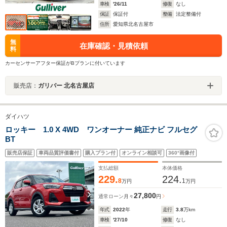
車検
'26/11
修復
なし
保証
保証付
整備
法定整備付
住所
愛知県北名古屋市
無
在庫確認・見積依頼
料
カーセンサーアフター保証がBプランに付いています
販売店：
ガリバー 北名古屋店
ダイハツ
ロッキー 1.0 X 4WD ワンオーナー 純正ナビ フルセグ
BT
販売店保証
車両品質評価書付
購入プラン付
オンライン相談可
360°画像付
支払総額
本体価格
229.
224.
8
1
万円
万円
27,800
通常ローン
月々
円
年式
2022
年
走行
3.8
万km
車検
'27/10
修復
なし