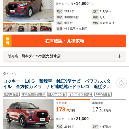
14,900
通常ローン
月々
円
年式
2021
年
走行
3.2
万km
車検
車検整備付
修復
なし
保証
保証付
整備
法定整備付
住所
熊本県熊本市北区
無
在庫確認・見積依頼
料
販売店：
熊本ダイハツ販売 清水店
ダイハツ
ロッキー 1.0 G 禁煙車 純正9型ナビ パワフルスタ
イル 全方位カメラ ナビ連動純正ドラレコ 追従クル
コン ETC シートヒーター ツートンカラー 衝突軽
販売店保証
車両品質評価書付
購入プラン付
オンライン相談可
360°画像付
減 車線逸脱 コーナーセンサ LEDライト フルセ
グ スマホ連動
支払総額
本体価格
178.
173.
9
1
万円
万円
21,600
通常ローン
月々
円
年式
2020
年
走行
4.6
万km