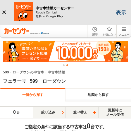
中古車情報カーセンサー
表示
Recruit Co., Ltd.
無料 － Google Play
履歴
お気に入り
メニュー
599・ローダウンの中古車・中古車情報
フェラーリ 599 ローダウン
一覧から探す
地図から探す
更新時に
0
絞り込み
並べ替え
台
メール受信
0
ご指定の条件に該当する中古車は
台です。