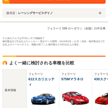
料
販売店：
レーシングサービスデイノ
フェラーリ 599 ローダウン（全国）の中古車
※人気のクルマは平均1ヶ月で掲載終了
物件数合計1万台以上のメーカー｜算出データ期間：2024年9月～11月｜内容：物件数合計1万
台以上のメーカーのうち、掲載が終了した物件数が1,000台以上の場合
よく一緒に検討される車種を比較
フェラーリ
フェラーリ
フェラー
612スカリエッテ
575Mマラネロ
430ス
ィ
基本情報