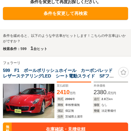
条件を変更して再度お探しください。
条件を変更して再検索
条件を緩めると、以下のような中古車がヒットします！こちらの中古車はいか
がですか？
1
検索条件：599
台ヒット
フェラーリ
599 F1 ボールポリッシュホイール カーボン/レッド
レザーステアリングLED シート電動スライド SFフェ
ンダーエンブレム レッドキャリパー カーボンインテ
支払総額
本体価格
リア レザーラゲッジシェルフ レザーリアポケット
2410
2380.
0
万円
万円
年式
2006
年
走行
2.0
万km
車検
車検整備無
修復
なし
保証
保証無
整備
法定整備付
住所
茨城県土浦市
無
在庫確認・見積依頼