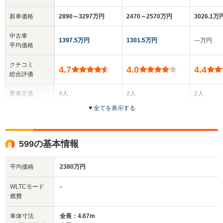
新車価格
2890～3297万円
2470～2570万円
3026.1万
中古車
1397.5万円
1301.5万円
‐‐‐万円
平均価格
クチコミ
4.7
4.0
4.4
総合評価
乗車定員
4人
2人
2人
▼
全てを表示する
ドア数
2ドア
2ドア
2ドア
全高
全高
全
599の基本情報
1.37m
1.28m
1
平均価格
2380万円
全幅
全幅
全
WLTCモード
-
サイズ
1.96m
1.94m
1.
燃費
全長
全長
(全長x全幅x全高)
4.9m
4.55m
4.
車体寸法
全長：4.67m