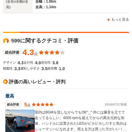
(全長x全幅x全
全幅：1.96m
高)
全高：1.34m
ホイールベース
ホイールベース
ホイー
-m
-m
もっと見る
599に関するクチコミ・評価
WLTCモード
-
-
-
燃費
4.3
総合評価
点
4.3
4.0
3.8
デザイン :
走行性 :
居住性 :
3.3
3.5
1.0
積載性 :
運転しやすさ :
維持費 :
排気量
5748cc
5748cc
4308cc
評価の高いレビュー・評判
駆動方式
FR
FR
MR
最高
5
総合評価
2019/07/17投稿
点
室内はBGMを流しながらでもOK^_^ 外には爆音を立てて
走ってるらしい、4000 rpmを超えてからの異次元的な加
速、ハンドルに設置されたLEDがピカピカしだすと気分は
シューマッハになれます、買える方は買った方がいい！！