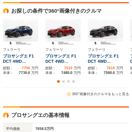
全高
全高
全
お探しの条件で360°画像付きのクルマ
1.29m
1.29m
1
全幅
全幅
全
サイズ
-m
-m
1.
全長
全長
(全長x全幅x全高)
4.73m
4.73m
4.
フェラーリ
フェラーリ
フェラーリ
プロサングエ F1
プロサングエ F1
プロサングエ F1
DCT 4WD…
DCT 4WD…
DCT 4WD…
総額：
7750
万円
総額：
7510
万円
総額：
7610
万円
ホイールベース
ホイールベース
ホイー
本体：
7730.0
万円
本体：
7480.0
万円
本体：
7580.0
万円
-m
-m
360°画像付きのクルマをもっと見る
WLTCモード
-
-
-
燃費
プロサングエの基本情報
平均価格
7658.5万円