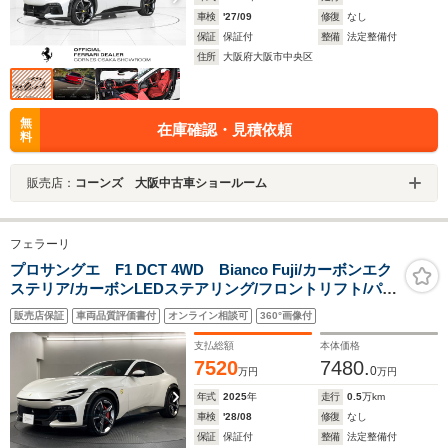
車検
'27/09
修復
なし
保証
保証付
整備
法定整備付
住所
大阪府大阪市中央区
無
在庫確認・見積依頼
料
販売店：
コーンズ 大阪中古車ショールーム
フェラーリ
プロサングエ F1 DCT 4WD Bianco Fuji/カーボンエク
ステリア/カーボンLEDステアリング/フロントリフト/パノ
ラマルーフ/マッサージシート/フロントPPF
販売店保証
車両品質評価書付
オンライン相談可
360°画像付
支払総額
本体価格
7520
7480.
0
万円
万円
年式
2025
年
走行
0.5
万km
車検
'28/08
修復
なし
保証
保証付
整備
法定整備付