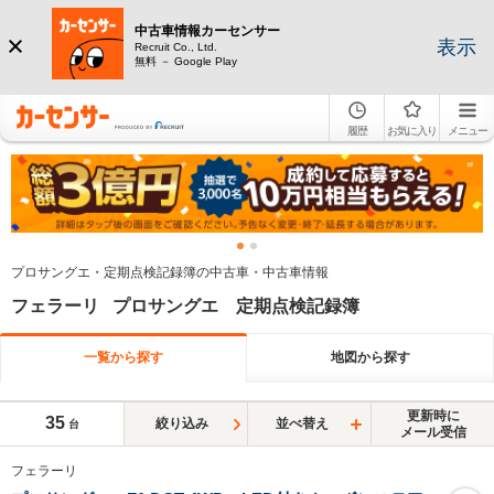
中古車情報カーセンサー
表示
Recruit Co., Ltd.
無料 － Google Play
履歴
お気に入り
メニュー
プロサングエ・定期点検記録簿の中古車・中古車情報
フェラーリ プロサングエ 定期点検記録簿
一覧から探す
地図から探す
更新時に
35
絞り込み
並べ替え
台
メール受信
フェラーリ