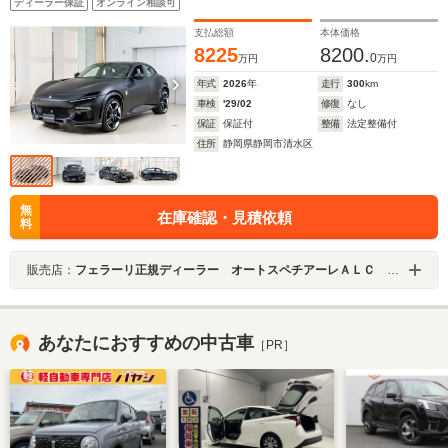
ディーラー保証
オンライン相談可
ザー)
支払総額
本体価格
8225
8200.
0
万円
万円
年式
2026
年
走行
300
km
車検
'29/02
修復
なし
保証
保証付
整備
法定整備付
住所
静岡県静岡市清水区
無
在庫確認・見積依頼
料
販売店：
フェラーリ正規ディーラー オートスペチアーレＡＬＣ ＭＯＴＯＲＳ ＧＲＯＵＰ
あなたにおすすめの中古車
［PR］