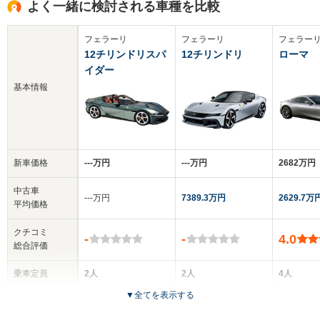
よく一緒に検討される車種を比較
フェラーリ
フェラーリ
フェラー
12チリンドリスパ
12チリンドリ
ローマ
イダー
基本情報
新車価格
‐‐‐万円
‐‐‐万円
2682万円
中古車
‐‐‐万円
7389.3万円
2629.7万
平均価格
クチコミ
-
-
4.0
総合評価
乗車定員
2人
2人
4人
▼
全てを表示する
ドア数
2ドア
3ドア
2ドア