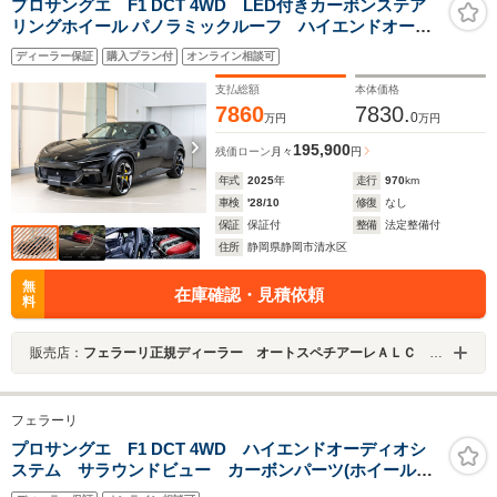
プロサングエ F1 DCT 4WD LED付きカーボンステア
リングホイール パノラミックルーフ ハイエンドオーデ
ィオシステム サラウンドビュー カーボンパーツ(ホイ
ディーラー保証
購入プラン付
オンライン相談可
ールアーチ/フロントスポイラー/サイドスカート/リアデュ
フューザー)
支払総額
本体価格
7860
7830.
0
万円
万円
195,900
残価ローン
月々
円
年式
2025
年
走行
970
km
車検
'28/10
修復
なし
保証
保証付
整備
法定整備付
住所
静岡県静岡市清水区
無
在庫確認・見積依頼
料
販売店：
フェラーリ正規ディーラー オートスペチアーレＡＬＣ ＭＯＴＯＲＳ ＧＲＯＵＰ
フェラーリ
プロサングエ F1 DCT 4WD ハイエンドオーディオシ
ステム サラウンドビュー カーボンパーツ(ホイールア
ーチ/フロントスポイラー/サイドスカート/リアデュフュー