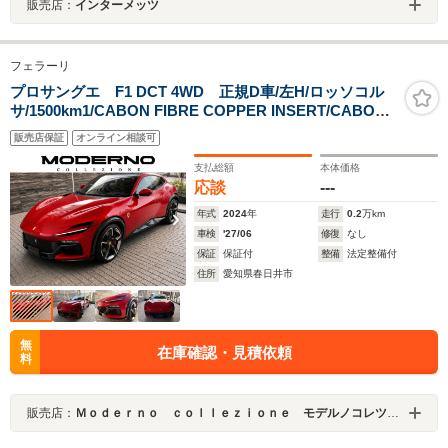
販売店：
インターメッツ
フェラーリ
プロサングエ F1 DCT 4WD 正規D車/左H/ロッソコル
サ/1500km1/CABON FIBRE COPPER INSERT/CABON
FIBRE INNER DOOR HANDLE/CABON FIBRE
販売店保証
オンライン相談可
INSTRUMENT COVER/CABON FIBRE DOOR PANELS
支払総額
本体価格
応談
---
年式
2024
年
走行
0.2
万km
車検
'27/06
修復
なし
保証
保証付
整備
法定整備付
住所
愛知県春日井市
無
在庫確認・見積依頼
料
販売店：
Ｍｏｄｅｒｎｏ ｃｏｌｌｅｚｉｏｎｅ モデルノコレツィオーネ