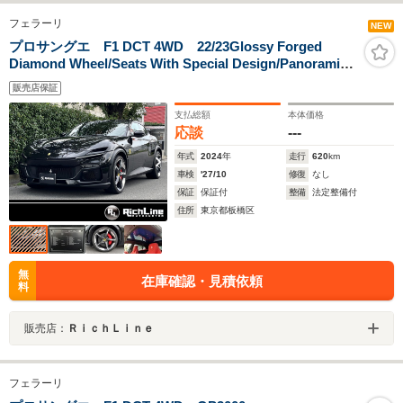
フェラーリ
NEW
プロサングエ F1 DCT 4WD 22/23Glossy Forged
Diamond Wheel/Seats With Special Design/Panoramic
Roof/Carbon Fibre(Door Panels/Kickplate/Centre
販売店保証
Console)/Carbon Fibre Steering Wheel+Leds/F Seats
Massag+Vent/High-End Audio System
支払総額
本体価格
応談
---
年式
2024
年
走行
620
km
車検
'27/10
修復
なし
保証
保証付
整備
法定整備付
住所
東京都板橋区
無
在庫確認・見積依頼
料
販売店：
ＲｉｃｈＬｉｎｅ
フェラーリ