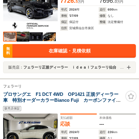
7726.
7696.
5
0
万円
万円
年式
2024
年
走行
600
km
車検
'27/09
修復
なし
保証
保証付
整備
法定整備付
住所
宮城県仙台市泉区
無
在庫確認・見積依頼
料
販売店：
フェラーリ正規ディーラー ｉｄｅａｌフェラーリ仙台 正規サービスセンター
フェラーリ
プロサングエ F1 DCT 4WD OP1421 正規ディーラー
車 特別オーダーカラーBianco Fuji カーボンファイバ
ールーフ
販売店保証
支払総額
本体価格
応談
---
年式
2024
年
走行
226
km
車検
'27/09
修復
なし