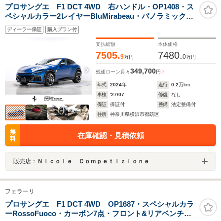
プロサングエ F1 DCT 4WD 右ハンドル・OP1408・ス
ペシャルカラー2レイヤーBluMirabeau・パノラミックガ
ラスルーフ・フロントリフター・LEDカーボンステアリ
ディーラー保証
購入プラン付
ング・カーボンフロントスポイラー&リアディフューザー
支払総額
本体価格
7505.
7480.
9
0
万円
万円
349,700
残価ローン
月々
円
年式
2024
年
走行
0.2
万km
車検
'27/07
修復
なし
保証
保証付
整備
法定整備付
住所
神奈川県横浜市都筑区
無
在庫確認・見積依頼
料
販売店：
Ｎｉｃｏｌｅ Ｃｏｍｐｅｔｉｚｉｏｎｅ
フェラーリ
プロサングエ F1 DCT 4WD OP1687・スペシャルカラ
ーRossoFuoco・カーボン7点・フロント&リアベンチレ