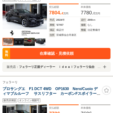
ラー/ホイールアーチ/リアディフューザー/ドアパネル
LED-S
支払総額
本体価格
7804.
7780.
4
0
万円
万円
年式
2024
年
走行
200
km
車検
'27/07
修復
なし
保証
保証付
整備
法定整備付
住所
宮城県仙台市泉区
無
在庫確認・見積依頼
料
販売店：
フェラーリ正規ディーラー ｉｄｅａｌフェラーリ仙台 正規サービスセンター
フェラーリ
プロサングエ F1 DCT 4WD OP1630 Nero/Cuoio デ
ィマブルルーフ サスリフター カーボンFスポイラー/
リアデフューサー/アウターシル/ミラー/ドアパネル/シル
販売店保証
オンライン相談可
キック/クラスター/アッパートンネル LEDステア ダイ
ヤモンドカット鍛造
支払総額
本体価格