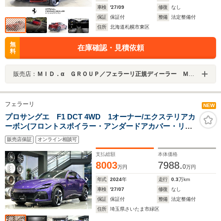
車検
'27/09
修復
なし
保証
保証付
整備
法定整備付
住所
北海道札幌市東区
無
在庫確認・見積依頼
料
販売店：
ＭＩＤ．α ＧＲＯＵＰ／フェラーリ正規ディーラー ＭＩＤ Ｓａｐｐｏｒｏ／株式会社ＭＩＤ ＡＬＦＡ
フェラーリ
NEW
プロサングエ F1 DCT 4WD 1オーナー/エクステリアカ
ーボン(フロントスポイラー・アンダードアカバー・リヤ
ディフーザー・ホイールハウスフレア)/カーボンドアパネ
販売店保証
オンライン相談可
ル/カーボンシルキックプレート/カーボンLEDステアリン
グ
支払総額
本体価格
8003
7988.
0
万円
万円
年式
2024
年
走行
0.3
万km
車検
'27/07
修復
なし
保証
保証付
整備
法定整備付
住所
埼玉県さいたま市緑区