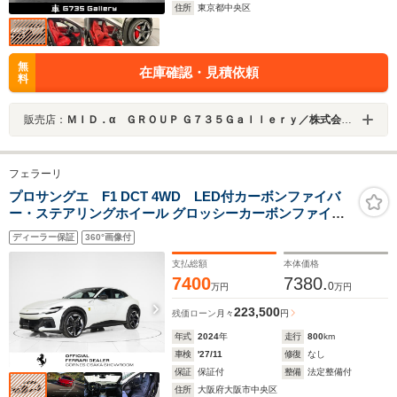
住所
東京都中央区
無
在庫確認・見積依頼
料
販売店：
ＭＩＤ．α ＧＲＯＵＰ Ｇ７３５Ｇａｌｌｅｒｙ／株式会社ＭＩＤネットワーク
フェラーリ
プロサングエ F1 DCT 4WD LED付カーボンファイバ
ー・ステアリングホイール グロッシーカーボンファイバ
ー・アッパートンネル カーボンファイバー・フロントス
ディーラー保証
360°画像付
ポイラー カーボンファイバー・アウターシルカバー
支払総額
本体価格
7400
7380.
0
万円
万円
223,500
残価ローン
月々
円
年式
2024
年
走行
800
km
車検
'27/11
修復
なし
保証
保証付
整備
法定整備付
住所
大阪府大阪市中央区