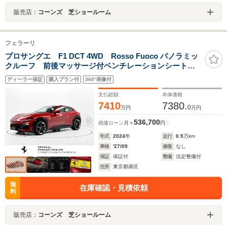
販売店：
コーンズ 芝ショールーム
フェラーリ
プロサングエ F1 DCT 4WD Rosso Fuoco パノラミッ
クルーフ 前後マッサージ付ベンチレーションシート
LED付カーボン製ステアリング ダイヤモンド研磨仕上
ディーラー保証
購入プラン付
360°画像付
鍛造ホイール JBL音響
支払総額
本体価格
7410
7380.
0
万円
万円
536,700
残価ローン
月々
円
年式
2024
年
走行
0.5
万km
車検
'27/09
修復
なし
保証
保証付
整備
法定整備付
住所
東京都港区
無
在庫確認・見積依頼
料
販売店：
コーンズ 芝ショールーム