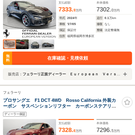
支払総額
本体価格
7333.
7302.
9
0
万円
万円
年式
2024
年
走行
0.1
万km
車検
'27/05
修復
なし
保証
保証付
整備
法定整備無
住所
福岡県福岡市博多区
無
在庫確認・見積依頼
料
販売店：
フェラーリ正規ディーラー Ｅｕｒｏｐｅａｎ Ｖｅｒｓｉｏｎ ＨＡＫＡＴＡ
フェラーリ
プロサングエ F1 DCT 4WD Rosso California 外装カ
ーボン サスペンションリフター カーボンステアリン
グ OP810
ディーラー保証
支払総額
本体価格
7328.
7296.
6
5
万円
万円