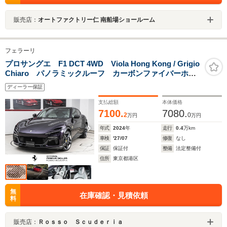
販売店：
オートファクトリー仁 南船場ショールーム
フェラーリ
プロサングエ F1 DCT 4WD Viola Hong Kong / Grigio
Chiaro パノラミックルーフ カーボンファイバーホイ
ールアーチ カーボンリアディフューザー カーボンフ
ディーラー保証
ァイバードアミラー ハイエンドオーディオシステム
サラウンドビュー
支払総額
本体価格
7100.
7080.
2
0
万円
万円
年式
2024
年
走行
0.4
万km
車検
'27/07
修復
なし
保証
保証付
整備
法定整備付
住所
東京都港区
無
在庫確認・見積依頼
料
販売店：
Ｒｏｓｓｏ Ｓｃｕｄｅｒｉａ