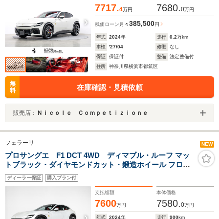
7717.
7680.
4
0
万円
万円
385,500
残価ローン
月々
円
年式
2024
年
走行
0.2
万km
車検
'27/04
修復
なし
保証
保証付
整備
法定整備付
住所
神奈川県横浜市都筑区
無
在庫確認・見積依頼
料
販売店：
Ｎｉｃｏｌｅ Ｃｏｍｐｅｔｉｚｉｏｎｅ
フェラーリ
NEW
プロサングエ F1 DCT 4WD ディマブル・ルーフ マッ
トブラック・ダイヤモンドカット・鍛造ホイール フロン
トシートマッサージ機能ベンチレーション
ディーラー保証
購入プラン付
支払総額
本体価格
7600
7580.
0
万円
万円
年式
2024
年
走行
900
km