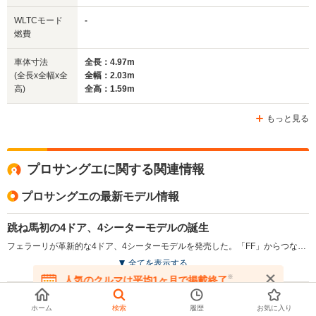
排気量
6496cc
6496cc
3855cc
WLTCモード
-
駆動方式
FR
FR
FR
燃費
車体寸法
全長：4.97m
(全長x全幅x全
全幅：2.03m
高)
全高：1.59m
もっと見る
プロサングエに関する関連情報
プロサングエの最新モデル情報
跳ね馬初の4ドア、4シーターモデルの誕生
フェラーリが革新的な4ドア、4シーターモデルを発売した。「FF」からつながる、フロントミッドシップにV12エンジン、リアにギアボックスを搭載するトランスアクスルながら、エンジン前方のPTUから前輪へ出力する4WDという独自のメカニズムを搭載したクロスオーバーモデルとなっている。先進安全装備を満載し、アクティブサスペンション、フロントのトルクベクタリング、4WS機構などの走行性能に寄与するメカニズムも多数搭載している。リアドアは通常とは逆の後ろヒンジとし、二重構造のフェンダーを利用しタイヤまわりの乱流を制御するなど、デザインも新機軸を満載している。（2022.9）
全てを表示する
※
人気のクルマは平均1ヶ月で掲載終了
在庫が無くなる前にお問い合わせください
プロサングエの最新記事
ホーム
検索
履歴
お気に入り