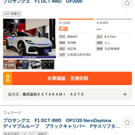
プロサングエ F1 DCT 4WD OP2000
360°画像付
支払総額
本体価格
応談
---
年式
2024
年
走行
0.1
万km
車検
'27/08
修復
なし
保証
保証無
整備
法定整備無
住所
広島県広島市西区
無
在庫確認・見積依頼
料
販売店：
株式会社ＫＡＴＡＫＡＭＩ ＡＵＴＯ
フェラーリ
プロサングエ F1 DCT 4WD OP1720 NeroDaytona
ディマブルルーフ ブラックキャリパー Fサスリフタ
ー カーボンアウターシルカバー/ミラーカバー/Fスポイ
販売店保証
オンライン相談可