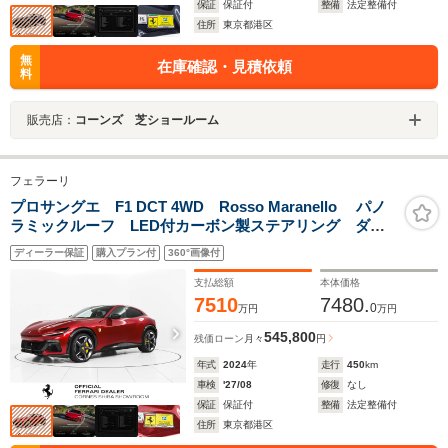
保証
保証付
整備
法定整備付
住所
東京都港区
無
在庫確認・見積依頼
料
販売店：
コーンズ 芝ショールーム
フェラーリ
プロサングエ F1 DCT 4WD Rosso Maranello パノ
ラミックルーフ LED付カーボン製ステアリング ダイ
ヤモンド研磨仕上鍛造ホイール オートハイビーム
ディーラー保証
購入プラン付
360°画像付
支払総額
本体価格
7510
7480.
0
万円
万円
545,800
残価ローン
月々
円
年式
2024
年
走行
450
km
車検
'27/08
修復
なし
保証
保証付
整備
法定整備付
住所
東京都港区