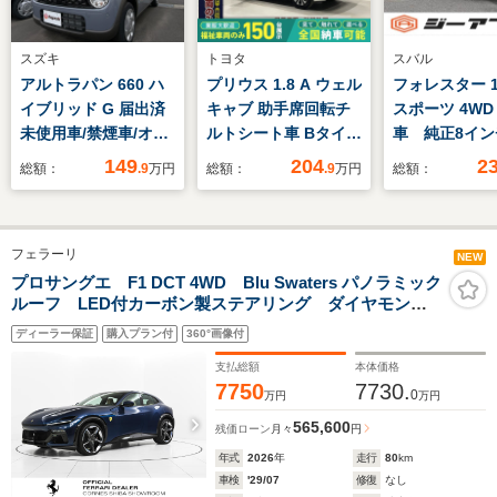
スズキ
トヨタ
スバル
アルトラパン 660 ハ
プリウス 1.8 A ウェル
フォレスター 1.
イブリッド G 届出済
キャブ 助手席回転チ
スポーツ 4WD
未使用車/禁煙車/オー
ルトシート車 Bタイプ
車 純正8イン
ディオレス/衝突被害
福祉車両・助手席回転
ビ パワーバ
149
204
2
総額：
.9
万円
総額：
.9
万円
総額：
軽減ブレーキ/パーキ
チルトシート・5人
ア ブラック
ングセンサー/オート
乗・走行56千K・ハイ
ツートン革シ
ライト/オートハイビ
ブリッド・Bタイプ・
イサイトセー
フェラーリ
ーム/スマートキー/プ
トヨタセーフティセン
ラス バック
NEW
ッシュスタート/シー
ス・車いす収納固定ク
ー サイドビ
プロサングエ F1 DCT 4WD Blu Swaters パノラミック
ルーフ LED付カーボン製ステアリング ダイヤモンド
トヒーター/電動格納
レーン付・大型ナビ・
ター シート
研磨仕上鍛造ホイール カーボン製エクステリア
ミラー/フルフラッ
TV・Bモニター・純正
ー レーダー
ディーラー保証
購入プラン付
360°画像付
ト/USB充電/ISOFIX
アルミ・純正フォグラ
コントロール
支払総額
本体価格
ンプ・Tコネクト
7750
7730.
0
万円
万円
565,600
残価ローン
月々
円
年式
2026
年
走行
80
km
車検
'29/07
修復
なし