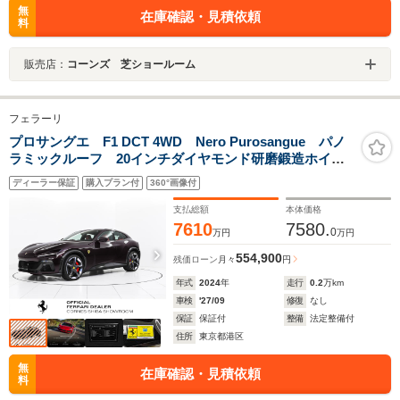
無
在庫確認・見積依頼
料
販売店：
コーンズ 芝ショールーム
フェラーリ
プロサングエ F1 DCT 4WD Nero Purosangue パノ
ラミックルーフ 20インチダイヤモンド研磨鍛造ホイー
ル LED付ステアリング サラウンドビューカメラ
ディーラー保証
購入プラン付
360°画像付
支払総額
本体価格
7610
7580.
0
万円
万円
554,900
残価ローン
月々
円
年式
2024
年
走行
0.2
万km
車検
'27/09
修復
なし
保証
保証付
整備
法定整備付
住所
東京都港区
無
在庫確認・見積依頼
料