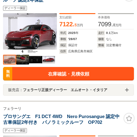
ディーラー保証
支払総額
本体価格
7122.
7099.
5
8
万円
万円
年式
2025
年
走行
0.1
万km
車検
'28/07
修復
なし
保証
保証付
整備
法定整備付
住所
広島県広島市南区
無
在庫確認・見積依頼
料
販売店：
フェラーリ正規ディーラー エムオート・イタリア
フェラーリ
プロサングエ F1 DCT 4WD Nero Purosangue 認定中
古車保証2年付き パノラミックルーフ OP702
ディーラー保証