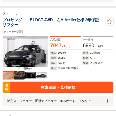
フェラーリ
プロサングエ F1 DCT 4WD 右H Atelier仕様 2年保証
リフター
ディーラー保証
支払総額
本体価格
7047.
6980.
3
0
万円
万円
年式
2025
年
走行
0.3
万km
車検
'28/09
修復
なし
保証
保証付
整備
法定整備付
住所
広島県広島市南区
無
在庫確認・見積依頼
料
販売店：
フェラーリ正規ディーラー エムオート・イタリア