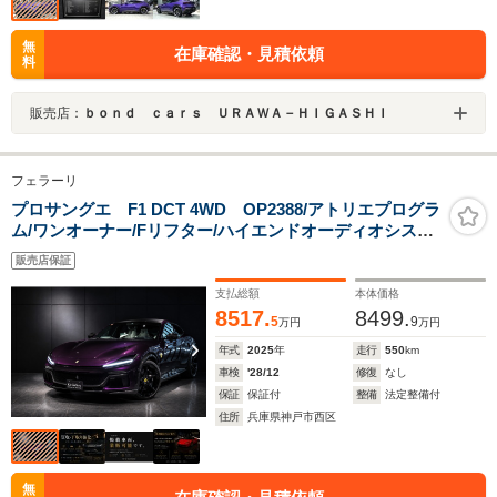
無
在庫確認・見積依頼
料
販売店：
ｂｏｎｄ ｃａｒｓ ＵＲＡＷＡ－ＨＩＧＡＳＨＩ
フェラーリ
プロサングエ F1 DCT 4WD OP2388/アトリエプログラ
ム/ワンオーナー/Fリフター/ハイエンドオーディオシステ
ム/カーボンパーツ(ホイールアーチ/フロントスポイラー/
販売店保証
サイドスカート/リアデュフューザー/ルーフ/ミラーカバ
ー)
支払総額
本体価格
8517.
8499.
5
9
万円
万円
年式
2025
年
走行
550
km
車検
'28/12
修復
なし
保証
保証付
整備
法定整備付
住所
兵庫県神戸市西区
無