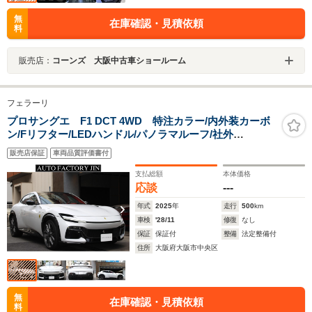
無
在庫確認・見積依頼
料
販売店：
コーンズ 大阪中古車ショールーム
フェラーリ
プロサングエ F1 DCT 4WD 特注カラー/内外装カーボ
ン/Fリフター/LEDハンドル/パノラマルーフ/社外
AW/HUD/パッセンジャーディスプレイ/ハイエンドオーデ
販売店保証
車両品質評価書付
ィオ/360度カメラ/シートヒーター/デジミラ
支払総額
本体価格
応談
---
年式
2025
年
走行
500
km
車検
'28/11
修復
なし
保証
保証付
整備
法定整備付
住所
大阪府大阪市中央区
無
在庫確認・見積依頼
料