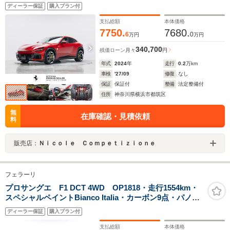
ーションシート・パノラミックガラスルーフ・ヒーター
ディーラー保証
購入プラン付
付カラードステアリングホイール・サスペンションリフ
ター
支払総額
本体価格
7750.
7680.
6
0
万円
万円
340,700
残価ローン
月々
円
年式
2024
年
走行
0.2
万km
車検
'27/09
修復
なし
保証
保証付
整備
法定整備付
住所
神奈川県横浜市都筑区
無
在庫確認・見積依頼
料
販売店：
Ｎｉｃｏｌｅ Ｃｏｍｐｅｔｉｚｉｏｎｅ
フェラーリ
プロサングエ F1 DCT 4WD OP1818・走行1554km・
スペシャルペイントBianco Italia・カーボン9点・パノラ
ミックガラスルーフ・スペシャルデザインシート・鍛造
ディーラー保証
購入プラン付
ホイールオービットグレー・レザーカーペット
支払総額
本体価格