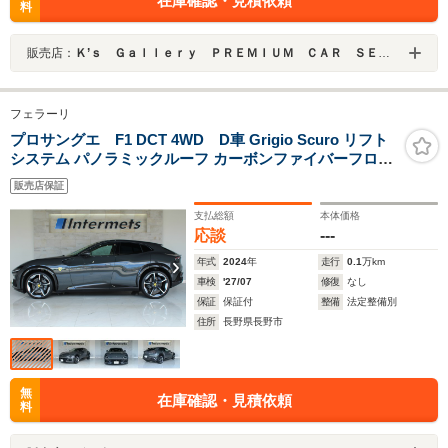
在庫確認・見積依頼
料
販売店：
Ｋ’ｓ Ｇａｌｌｅｒｙ ＰＲＥＭＩＵＭ ＣＡＲ ＳＥＬＥＣＴＩＯＮ
フェラーリ
プロサングエ F1 DCT 4WD D車 Grigio Scuro リフト
システム パノラミックルーフ カーボンファイバーフロン
トスポイラー アッパーパートオブパッセンジャーコン
販売店保証
パートメントインレザー/Tortora
支払総額
本体価格
応談
---
年式
2024
年
走行
0.1
万km
車検
'27/07
修復
なし
保証
保証付
整備
法定整備別
住所
長野県長野市
無
在庫確認・見積依頼
料