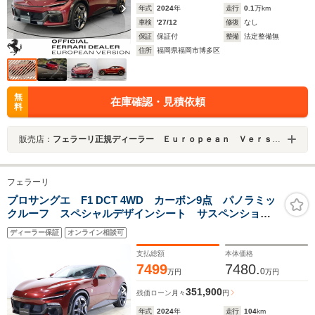
年式
2024
年
走行
0.1
万km
車検
'27/12
修復
なし
保証
保証付
整備
法定整備無
住所
福岡県福岡市博多区
無
在庫確認・見積依頼
料
販売店：
フェラーリ正規ディーラー Ｅｕｒｏｐｅａｎ Ｖｅｒｓｉｏｎ ＨＡＫＡＴＡ
フェラーリ
プロサングエ F1 DCT 4WD カーボン9点 パノラミッ
クルーフ スペシャルデザインシート サスペンション
リフター
ディーラー保証
オンライン相談可
支払総額
本体価格
7499
7480.
0
万円
万円
351,900
残価ローン
月々
円
年式
2024
年
走行
104
km