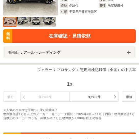
保証
保証付
整備
法定整備付
住所
千葉県千葉市美浜区
無
在庫確認・見積依頼
料
販売店：
アールトレーディング
フェラーリ プロサングエ 定期点検記録簿（全国）の中古車
1
/2
最初
前の30件
次の30件
最後
※人気のクルマは平均1ヶ月で掲載終了
物件数合計1万台以上のメーカー｜算出データ期間：2024年9月～11月｜内容：物件数合計1万
台以上のメーカーのうち、掲載が終了した物件数が1,000台以上の場合