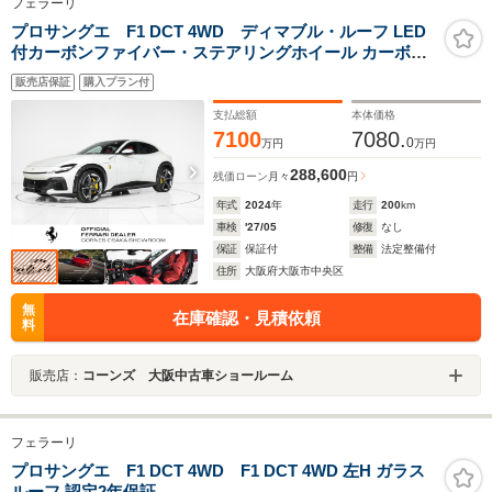
フェラーリ
プロサングエ F1 DCT 4WD ディマブル・ルーフ LED
付カーボンファイバー・ステアリングホイール カーボン
ファイバー・ホイールアーチ カーボンファイバー・アウ
販売店保証
購入プラン付
ターシルカバー グレー・ダイヤモンドカット・鍛造ホイ
ール
支払総額
本体価格
7100
7080.
0
万円
万円
288,600
残価ローン
月々
円
年式
2024
年
走行
200
km
車検
'27/05
修復
なし
保証
保証付
整備
法定整備付
住所
大阪府大阪市中央区
無
在庫確認・見積依頼
料
販売店：
コーンズ 大阪中古車ショールーム
フェラーリ
プロサングエ F1 DCT 4WD F1 DCT 4WD 左H ガラス
ルーフ 認定2年保証