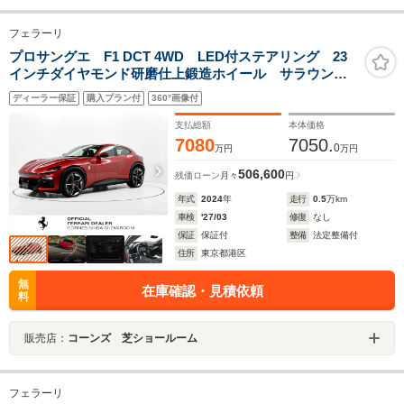
フェラーリ
プロサングエ F1 DCT 4WD LED付ステアリング 23
インチダイヤモンド研磨仕上鍛造ホイール サラウンド
ビューカメラ カーペット刺繍
ディーラー保証
購入プラン付
360°画像付
支払総額
本体価格
7080
7050.
0
万円
万円
506,600
残価ローン
月々
円
年式
2024
年
走行
0.5
万km
車検
'27/03
修復
なし
保証
保証付
整備
法定整備付
住所
東京都港区
無
在庫確認・見積依頼
料
販売店：
コーンズ 芝ショールーム
フェラーリ