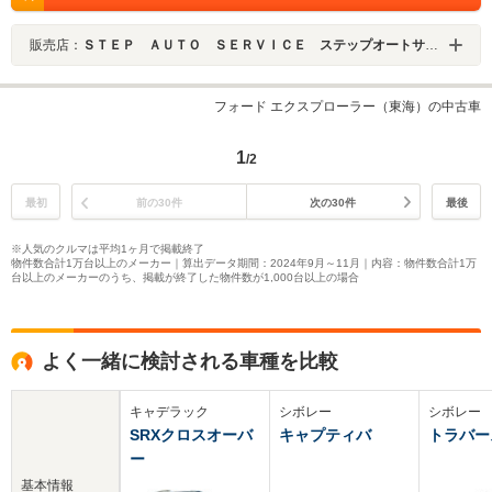
販売店：
ＳＴＥＰ ＡＵＴＯ ＳＥＲＶＩＣＥ ステップオートサービス
フォード エクスプローラー（東海）の中古車
1
/2
最初
前の30件
次の30件
最後
※人気のクルマは平均1ヶ月で掲載終了
物件数合計1万台以上のメーカー｜算出データ期間：2024年9月～11月｜内容：物件数合計1万
台以上のメーカーのうち、掲載が終了した物件数が1,000台以上の場合
よく一緒に検討される車種を比較
キャデラック
シボレー
シボレー
SRXクロスオーバ
キャプティバ
トラバー
ー
基本情報