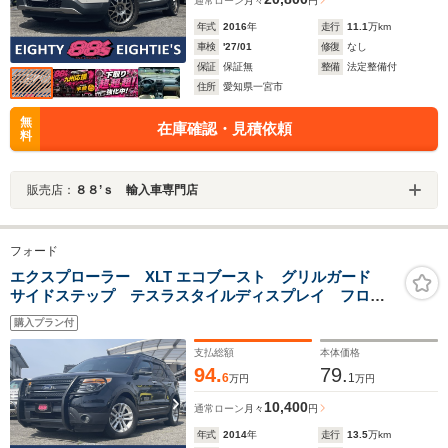
通常ローン
月々
円
年式
2016
年
走行
11.1
万km
車検
'27/01
修復
なし
保証
保証無
整備
法定整備付
住所
愛知県一宮市
無
在庫確認・見積依頼
料
販売店：
８８’ｓ 輸入車専門店
フォード
エクスプローラー XLT エコブースト グリルガード
サイドステップ テスラスタイルディスプレイ フロン
ト・バック・サイドカメラ ベージュ革シート ETC
購入プラン付
純正18インチアルミ クルーズコントロール 革巻きス
テアリング
支払総額
本体価格
94.
79.
6
1
万円
万円
10,400
通常ローン
月々
円
年式
2014
年
走行
13.5
万km