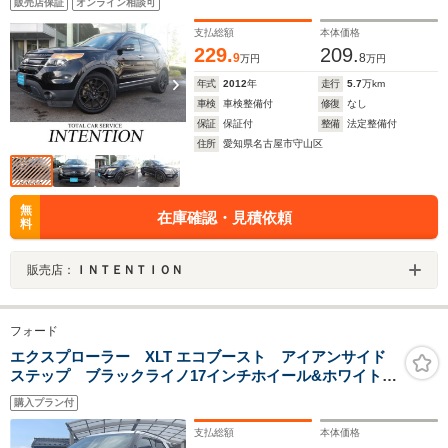
販売店保証
オンライン相談可
支払総額
本体価格
229.
209.
9
8
万円
万円
年式
2012
年
走行
5.7
万km
車検
車検整備付
修復
なし
保証
保証付
整備
法定整備付
住所
愛知県名古屋市守山区
無
在庫確認・見積依頼
料
販売店：
ＩＮＴＥＮＴＩＯＮ
フォード
エクスプローラー XLT エコブースト アイアンサイド
ステップ ブラックライノ17インチホイール&ホワイトレ
ターブロックタイヤ ベージュ革シート シートヒータ
購入プラン付
ー リアサイドカメラ Bluetooth ETC ドラレコ ス
マートキー パワーシート
支払総額
本体価格