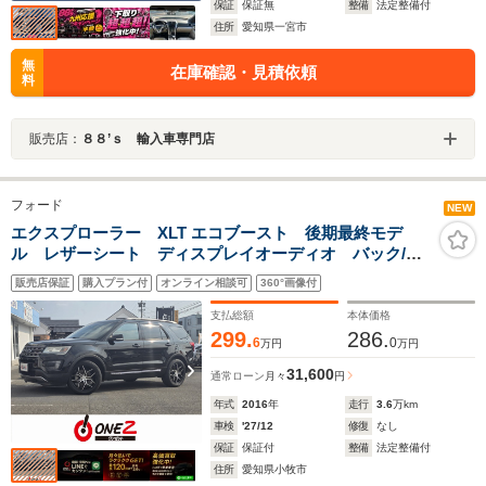
保証
保証無
整備
法定整備付
住所
愛知県一宮市
無
在庫確認・見積依頼
料
販売店：
８８’ｓ 輸入車専門店
フォード
NEW
エクスプローラー XLT エコブースト 後期最終モデ
ル レザーシート ディスプレイオーディオ バック/サ
イドカメラ クルーズコントロール パドルシフト
販売店保証
購入プラン付
オンライン相談可
360°画像付
シートヒーター パワーシート 3列シート 7人乗
り 車検9年12月
支払総額
本体価格
299.
286.
6
0
万円
万円
31,600
通常ローン
月々
円
年式
2016
年
走行
3.6
万km
車検
'27/12
修復
なし
保証
保証付
整備
法定整備付
住所
愛知県小牧市