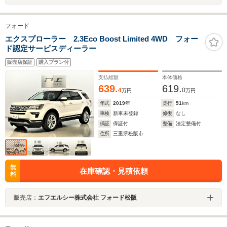
フォード
エクスプローラー 2.3Eco Boost Limited 4WD フォー
ド認定サービスディーラー
販売店保証
購入プラン付
支払総額
本体価格
639.
619.
4
0
万円
万円
年式
2019
年
走行
51
km
車検
新車未登録
修復
なし
保証
保証付
整備
法定整備付
住所
三重県松阪市
無
在庫確認・見積依頼
料
販売店：
エフエルシー株式会社 フォード松阪