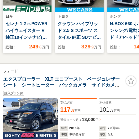
日産
トヨタ
ホンダ
セレナ 1.2 e-POWER
クラウン ハイブリッ
N-BOX 660
ハイウェイスター V
ド 2.5 S スポーツ ス
ンシング/電動
純正10インチナビ(フ
タイル 純正 SDナビ/
ドドア/ヘッド
ルセ
衝突安全装置/シート
LED/EBD付A
249
329
1
総額：
.8
万円
総額：
.9
万円
総額：
グ/DVD/BT/HDMI)
ヒーター/車線逸脱防
り防止装置/禁
プロパイロット 全方
止支援システム/シー
突安全ボディ/
位 両側パワスラ ド
ト ハーフレザー/ドラ
ンスタートボ
フォード
ラレコ ETC
イブレコーダー 純正/
ン/Hondaス
BSM コーナーセン
ヘッドランプ
ー/オートエア
エクスプローラー XLT エコブースト ベージュレザー
シート シートヒーター バックカメラ サイドカメ
サー LEDヘッドライ
LED/Bluetooth接
ラ Bluetooth ETC ルーフレール 純正18インチホイ
ト 純正フロアマッ
続/ETC2.0
購入プラン付
ール ミシュランタイヤ 革巻きステアリング クルー
ト 純正16インチAW
ズコントロール HIDヘッド
支払総額
本体価格
117.
101.
8
3
万円
万円
13,000
通常ローン
月々
円
年式
2015
年
走行
7.8
万km
車検
車検整備付
修復
なし