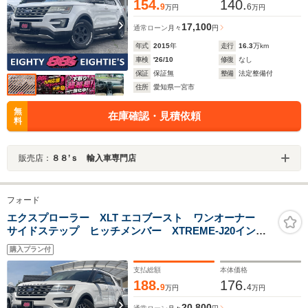
154.
140.
9
6
万円
万円
17,100
通常ローン
月々
円
年式
2015
年
走行
16.3
万km
車検
'26/10
修復
なし
保証
保証無
整備
法定整備付
住所
愛知県一宮市
無
在庫確認・見積依頼
料
販売店：
８８’ｓ 輸入車専門店
フォード
エクスプローラー XLT エコブースト ワンオーナー
サイドステップ ヒッチメンバー XTREME-J20インチ
ホイール ベージュ革シート シートヒーター リア/サ
購入プラン付
イド/フロントカメラ ETC Bluetooth CLIFFORDセ
キュリティ スマートキー クルコン
支払総額
本体価格
188.
176.
9
4
万円
万円
20,800