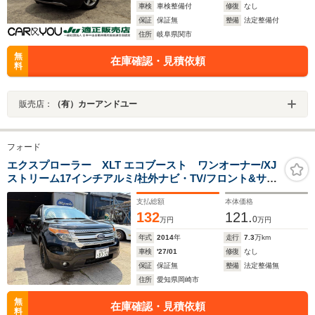
車検
車検整備付
修復
なし
保証
保証無
整備
法定整備付
住所
岐阜県関市
無
在庫確認・見積依頼
料
販売店：
（有）カーアンドユー
フォード
エクスプローラー XLT エコブースト ワンオーナー/XJ
ストリーム17インチアルミ/社外ナビ・TV/フロント&サイ
ド&バックカメラ/ETC
支払総額
本体価格
132
121.
0
万円
万円
年式
2014
年
走行
7.3
万km
車検
'27/01
修復
なし
保証
保証無
整備
法定整備無
住所
愛知県岡崎市
無
在庫確認・見積依頼
料