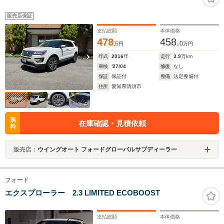
販売店保証
支払総額
本体価格
478
458.
0
万円
万円
年式
2016
年
走行
3.9
万km
車検
'27/04
修復
なし
保証
保証付
整備
法定整備付
住所
愛知県清須市
無
在庫確認・見積依頼
料
販売店：
ウイングオート フォードグローバルサブディーラー
フォード
エクスプローラー 2.3 LIMITED ECOBOOST
支払総額
本体価格