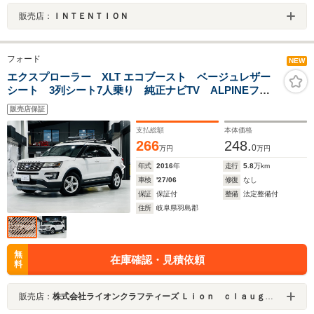
販売店：
ＩＮＴＥＮＴＩＯＮ
フォード
NEW
エクスプローラー XLT エコブースト ベージュレザー
シート 3列シート7人乗り 純正ナビTV ALPINEフリ
ップダウンモニター DVDデッキ バックカメラ 純正
販売店保証
AW ルーフキャリア スマートキー プッシュスタート
支払総額
本体価格
266
248.
0
万円
万円
年式
2016
年
走行
5.8
万km
車検
'27/06
修復
なし
保証
保証付
整備
法定整備付
住所
岐阜県羽島郡
無
在庫確認・見積依頼
料
販売店：
株式会社ライオンクラフティーズ Ｌｉｏｎ ｃｌａｕｇｈ＆ｔｅａｓ