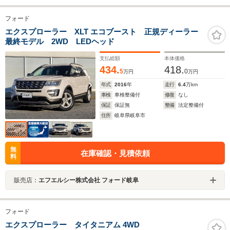
フォード
エクスプローラー XLT エコブースト 正規ディーラー
最終モデル 2WD LEDヘッド
支払総額
本体価格
434.
418.
5
0
万円
万円
年式
2016
年
走行
6.4
万km
車検
車検整備付
修復
なし
保証
保証無
整備
法定整備付
住所
岐阜県岐阜市
無
在庫確認・見積依頼
料
販売店：
エフエルシー株式会社 フォード岐阜
フォード
エクスプローラー タイタニアム 4WD