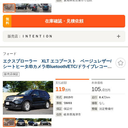
住所
愛知県名古屋市守山区
無
在庫確認・見積依頼
料
販売店：
ＩＮＴＥＮＴＩＯＮ
フォード
エクスプローラー XLT エコブースト ベージュレザー/
シートヒータ/Bカメラ/Bluetooth/ETC/ドライブレコーダ
ー/HIDヘッドライト/クルーズコントロール/キーレスエン
販売店保証
トリー/オートエアコン/
支払総額
本体価格
119
105.
0
万円
万円
年式
2015
年
走行
8.4
万km
車検
'28/03
修復
なし
保証
保証付
整備
法定整備付
住所
岐阜県海津市