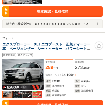
無
在庫確認・見積依頼
料
販売店：
株式会社Ｒ ｃｏｒｐｏｒａｔｉｏｎ ＣＯＬＯＲ ＦＡＣＴＯＲＹ カラーファクトリー
フォード
エクスプローラー XLT エコブースト 正規ディーラー
車 ベージュレザー シートヒーター パワーシート
左H MYRTLE BULLHORN22インチAW 3列シート 7
販売店保証
購入プラン付
人乗 プッシュスタート ETC サイドカメラ バック
カメラ
支払総額
本体価格
289
273.
0
万円
万円
14,100
通常ローン
月々
円
年式
2015
年
走行
6.3
万km
車検
車検整備付
修復
なし
保証
保証付
整備
法定整備付
住所
岐阜県瑞穂市
無