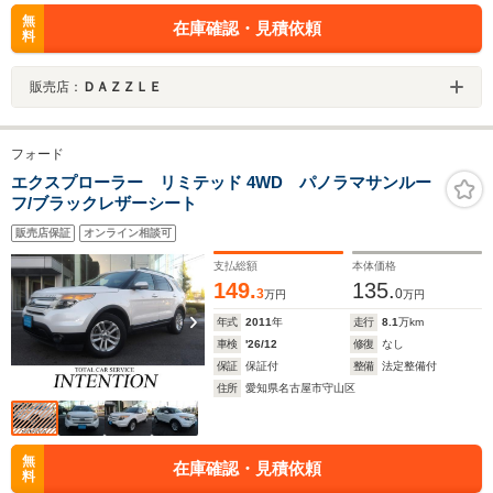
無
在庫確認・見積依頼
料
販売店：
ＤＡＺＺＬＥ
フォード
エクスプローラー リミテッド 4WD パノラマサンルー
フ/ブラックレザーシート
販売店保証
オンライン相談可
支払総額
本体価格
149.
135.
3
0
万円
万円
年式
2011
年
走行
8.1
万km
車検
'26/12
修復
なし
保証
保証付
整備
法定整備付
住所
愛知県名古屋市守山区
無
在庫確認・見積依頼
料