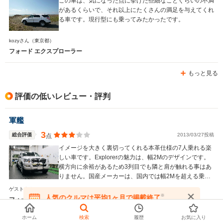
この車は、気になった点に挙げた些細なことぐらいの不満
があるくらいで、それ以上にたくさんの満足を与えてくれ
る車です。現行型にも乗ってみたかったです。
kozyさん
（東京都）
フォード エクスプローラー
もっと見る
評価の低いレビュー・評判
軍艦
3
総合評価
2013/03/27投稿
点
イメージを大きく裏切ってくれる本革仕様の7人乗れる楽
しい車です。Explorerの魅力は、幅2Mのデザインです。
横方向に余裕があるため3列目でも隣と肩が触れる事はあ
りません。国産メーカーは、国内では幅2Mを超える乗用
車を発売することはないでしょう。
ゲストさん
※
人気のクルマは平均1ヶ月で掲載終了
フォード エクスプローラー
在庫が無くなる前にお問い合わせください
ホーム
検索
履歴
お気に入り
もっと見る