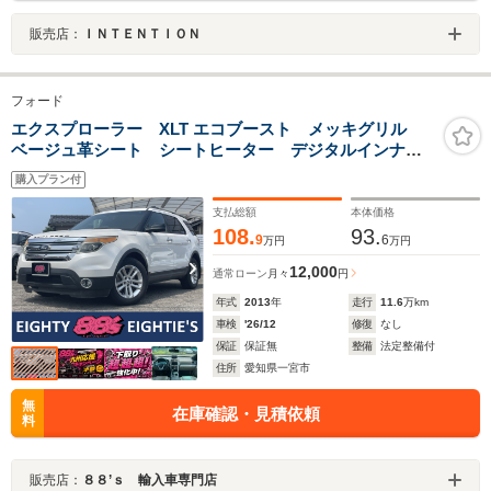
販売店：
ＩＮＴＥＮＴＩＯＮ
フォード
エクスプローラー XLT エコブースト メッキグリル
ベージュ革シート シートヒーター デジタルインナー
ミラー フロント/サイド/リアカメラ 7インチナビ フ
購入プラン付
ルセグTV Bluetooth ETC ドラレコ HIDヘッド 7
人乗り 純正18インチアルミ
支払総額
本体価格
108.
93.
9
6
万円
万円
12,000
通常ローン
月々
円
年式
2013
年
走行
11.6
万km
車検
'26/12
修復
なし
保証
保証無
整備
法定整備付
住所
愛知県一宮市
無
在庫確認・見積依頼
料
販売店：
８８’ｓ 輸入車専門店