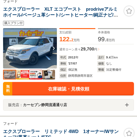
フォード
エクスプローラー XLT エコブースト prodriveアルミ
ホイール/ベージュ革シート/シートヒーター/純正ナビ/バ
ックカメラ/ステアリングスイッチ/前後ドラレコ/ETC/横
購入プラン付
滑防止/HID/バックソナー/サイド&カーテンエアバック/サ
イドバイザー/キーレス
支払総額
本体価格
122.
99.
2
8
万円
万円
29,700
通常ローン
月々
円
年式
2012
年
走行
9.4
万km
車検
'27/07
修復
なし
保証
保証無
整備
法定整備付
住所
静岡県静岡市葵区
無
在庫確認・見積依頼
料
販売店：
カーセブン静岡流通通り店
フォード
エクスプローラー リミテッド 4WD 1オーナー/Wサン