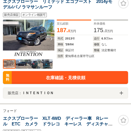
エクスプローラー リミテッド エコブースト 2014yモ
デル/パノラマサンルーフ
販売店保証
オンライン相談可
支払総額
本体価格
187.
175.
8
0
万円
万円
年式
2013
年
走行
6.9
万km
車検
'28/04
修復
なし
保証
保証付
整備
法定整備付
住所
愛知県名古屋市守山区
無
在庫確認・見積依頼
料
販売店：
ＩＮＴＥＮＴＩＯＮ
フォード
エクスプローラー XLT 4WD ディーラー車 Rレー
ル ETC カメラ ドラレコ キーレス ディスチャー
ジライト 純正AW