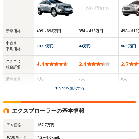
新車価格
499～698万円
354～433万円
498～61
中古車
102.7万円
94万円
96.5万円
平均価格
クチコミ
4.4
3.4
3.7
総合評価
乗車定員
5人
7人
8人
▼
全てを表示する
ドア数
5ドア
5ドア
5ドア
全高
全高
全高
エクスプローラーの基本情報
1.69m
1.79m
1.79m
平均価格
167.7万円
全幅
全幅
全
JC08モード
7.2～8.6km/L
サイズ