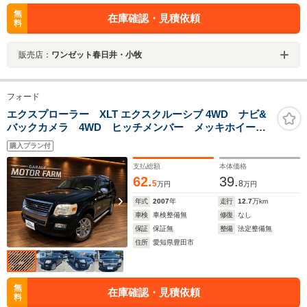
無
在庫確認・見積依頼
料
販売店：
ワンゼット春日井・小牧
フォード
エクスプローラー XLT エクスクルーシブ 4WD ナビ&
バックカメラ 4WD ヒッチメンバー メッキホイール
キャップ 全国対応
購入プラン付
支払総額
本体価格
62.
39.
5
8
万円
万円
年式
2007
年
走行
12.7
万km
車検
車検整備無
修復
なし
保証
保証無
整備
法定整備無
住所
愛知県豊田市
無
在庫確認・見積依頼
料