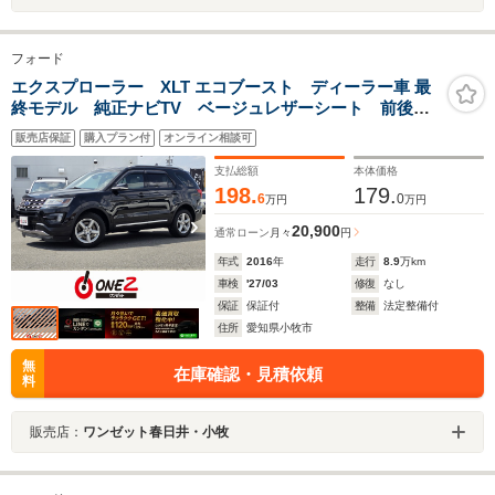
フォード
エクスプローラー XLT エコブースト ディーラー車 最
終モデル 純正ナビTV ベージュレザーシート 前後ド
ライブレコーダー クルーズコントロール パワーシー
販売店保証
購入プラン付
オンライン相談可
ト 障害物センサー ETC 7人乗り
支払総額
本体価格
198.
179.
6
0
万円
万円
20,900
通常ローン
月々
円
年式
2016
年
走行
8.9
万km
車検
'27/03
修復
なし
保証
保証付
整備
法定整備付
住所
愛知県小牧市
無
在庫確認・見積依頼
料
販売店：
ワンゼット春日井・小牧