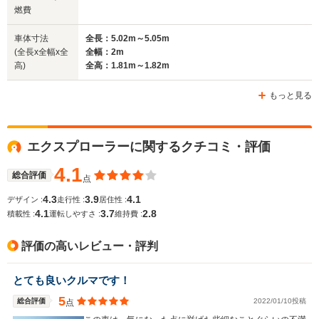
1.91m
1.85m～1.88m
1.
燃費
全長
全長
(全長x全幅x全高)
4.86m
4.69m
5.
車体寸法
全長：5.02m～5.05m
(全長x全幅x全
全幅：2m
高)
全高：1.81m～1.82m
ホイールベース
ホイールベース
ホイー
-m
-m
もっと見る
エクスプローラーに関するクチコミ・評価
WLTCモード
-
-
-
燃費
4.1
総合評価
点
4.3
3.9
4.1
デザイン :
走行性 :
居住性 :
4.1
3.7
2.8
積載性 :
運転しやすさ :
維持費 :
排気量
2997cc
2382cc
3564cc
評価の高いレビュー・評判
駆動方式
4WD
4WD
FF、4WD
とても良いクルマです！
5
総合評価
2022/01/10投稿
点