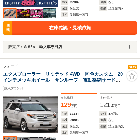
車検
'27/04
修復
なし
保証
保証無
整備
法定整備付
住所
愛知県一宮市
無
在庫確認・見積依頼
料
販売店：
８８’ｓ 輸入車専門店
フォード
NEW
エクスプローラー リミテッド 4WD 同色カスタム 20
インチメッキホイール サンルーフ 電動格納サードシ
ート ブラックレザーインテリア 社外ナビ ベンチレ
購入プラン付
ーション パワーシート シートヒーター スペアキー
支払総額
本体価格
129
121.
0
万円
万円
年式
2013
年
走行
8.6
万km
車検
'28/08
修復
なし
保証
保証無
整備
法定整備無
住所
愛知県一宮市