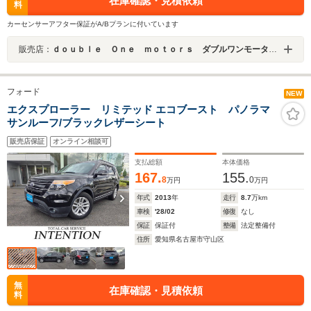
在庫確認・見積依頼
料
カーセンサーアフター保証がA/Bプランに付いています
販売店：
ｄｏｕｂｌｅ Ｏｎｅ ｍｏｔｏｒｓ ダブルワンモータース
フォード
NEW
エクスプローラー リミテッド エコブースト パノラマ
サンルーフ/ブラックレザーシート
販売店保証
オンライン相談可
支払総額
本体価格
167.
155.
8
0
万円
万円
年式
2013
年
走行
8.7
万km
車検
'28/02
修復
なし
保証
保証付
整備
法定整備付
住所
愛知県名古屋市守山区
無
在庫確認・見積依頼
料