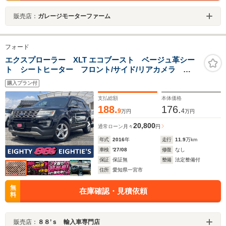
販売店：
ガレージモーターファーム
フォード
エクスプローラー XLT エコブースト ベージュ革シー
ト シートヒーター フロント/サイド/リアカメラ
Bluetooth ETC スマートキープッシュスタート LED
購入プラン付
ヘッド 純正18インチホイール 革巻きステアリング
クルーズコントロール
支払総額
本体価格
188.
176.
9
4
万円
万円
20,800
通常ローン
月々
円
年式
2016
年
走行
11.9
万km
車検
'27/08
修復
なし
保証
保証無
整備
法定整備付
住所
愛知県一宮市
無
在庫確認・見積依頼
料
販売店：
８８’ｓ 輸入車専門店