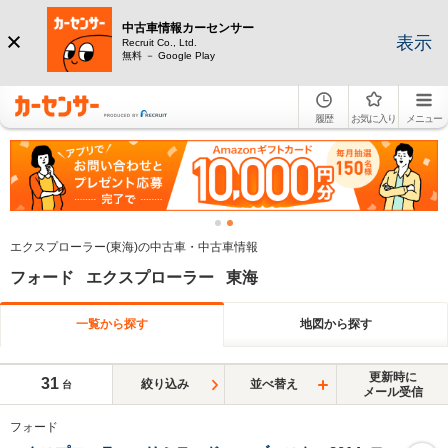
中古車情報カーセンサー
表示
Recruit Co., Ltd.
無料 － Google Play
履歴
お気に入り
メニュー
エクスプローラー(東海)の中古車・中古車情報
フォード エクスプローラー 東海
一覧から探す
地図から探す
更新時に
31
絞り込み
並べ替え
台
メール受信
フォード