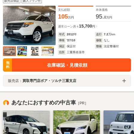
販売店保証
購入プラン付
支払総額
本体価格
105
95.
8
万円
万円
15,700
通常ローン
月々
円
年式
2012
年
走行
7.2
万km
車検
'27/10
修復
なし
保証
保証付
整備
法定整備付
住所
三重県名張市
無
在庫確認・見積依頼
料
販売店：
買取専門店ボア・ソルチ三重支店
あなたにおすすめの中古車
［PR］