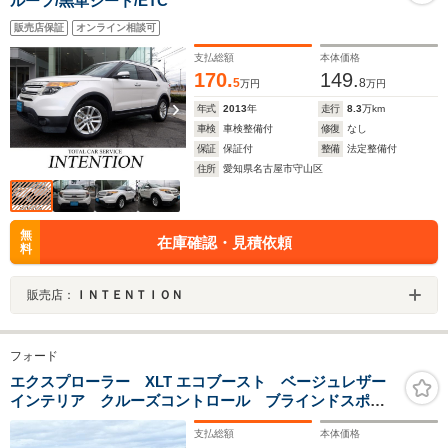
ルーフ/黒革シート/ETC
販売店保証
オンライン相談可
支払総額
本体価格
170.
149.
5
8
万円
万円
年式
2013
年
走行
8.3
万km
車検
車検整備付
修復
なし
保証
保証付
整備
法定整備付
住所
愛知県名古屋市守山区
無
在庫確認・見積依頼
料
販売店：
ＩＮＴＥＮＴＩＯＮ
フォード
エクスプローラー XLT エコブースト ベージュレザー
インテリア クルーズコントロール ブラインドスポッ
トモニター 7人乗り ドラレコ バックカメラ サイド
支払総額
本体価格
カメラ BTオーディオ フロントカメラ ダブルエアコ