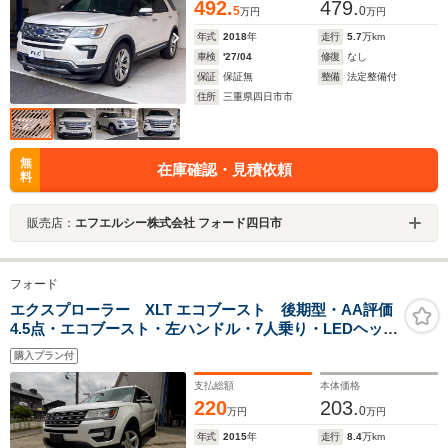
492.
479.
5
0
万円
万円
年式
2018
年
走行
5.7
万km
車検
'27/04
修復
なし
保証
保証無
整備
法定整備付
住所
三重県四日市市
無
在庫確認・見積依頼
料
販売店：
エフエルシー株式会社 フォード四日市
フォード
エクスプローラー XLT エコブースト 後期型・AA評価
4.5点・エコブースト・左ハンドル・7人乗り・LEDヘッド
ライト・フォグランプ・ベージュ内装・パワーシート・
購入プラン付
革シート・純正18インチ・BSM・前後ソナー・360°カメ
ラ・パドルシフト・Bluetooth
支払総額
本体価格
220
203.
0
万円
万円
年式
2015
年
走行
8.4
万km