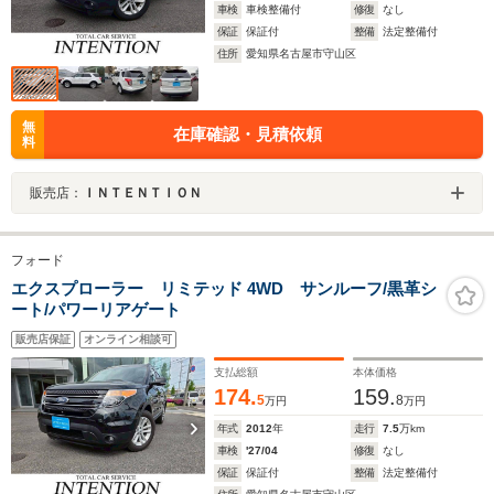
車検
車検整備付
修復
なし
保証
保証付
整備
法定整備付
住所
愛知県名古屋市守山区
無
在庫確認・見積依頼
料
販売店：
ＩＮＴＥＮＴＩＯＮ
フォード
エクスプローラー リミテッド 4WD サンルーフ/黒革シ
ート/パワーリアゲート
販売店保証
オンライン相談可
支払総額
本体価格
174.
159.
5
8
万円
万円
年式
2012
年
走行
7.5
万km
車検
'27/04
修復
なし
保証
保証付
整備
法定整備付