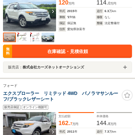
120
114.
ン DVD再生 ETC
0
万円
万円
年式
2015
年
走行
6.3
万km
車検
'27/11
修復
なし
保証
保証無
整備
法定整備付
住所
愛知県弥富市
無
在庫確認・見積依頼
料
販売店：
株式会社カーズネットオークションズ
フォード
エクスプローラー リミテッド 4WD パノラマサンルー
フ/ブラックレザーシート
販売店保証
オンライン相談可
支払総額
本体価格
162.
144.
7
8
万円
万円
年式
2011
年
走行
7.3
万km