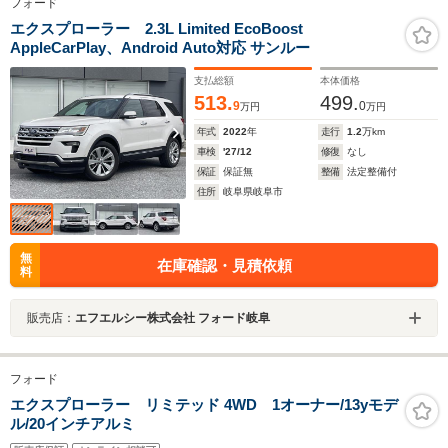
フォード
エクスプローラー 2.3L Limited EcoBoost
AppleCarPlay、Android Auto対応 サンルー
支払総額
本体価格
513.
499.
9
0
万円
万円
年式
2022
年
走行
1.2
万km
車検
'27/12
修復
なし
保証
保証無
整備
法定整備付
住所
岐阜県岐阜市
無
在庫確認・見積依頼
料
販売店：
エフエルシー株式会社 フォード岐阜
フォード
エクスプローラー リミテッド 4WD 1オーナー/13yモデ
ル/20インチアルミ