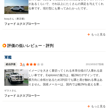
があるくらいで、それ以上にたくさんの満足を与えてくれ
る車です。現行型にも乗ってみたかったです。
kozyさん
（東京都）
フォード エクスプローラー
もっと見る
評価の低いレビュー・評判
軍艦
3
総合評価
2013/03/27投稿
点
イメージを大きく裏切ってくれる本革仕様の7人乗れる楽
しい車です。Explorerの魅力は、幅2Mのデザインです。
横方向に余裕があるため3列目でも隣と肩が触れる事はあ
りません。国産メーカーは、国内では幅2Mを超える乗用
車を発売することはないでしょう。
ゲストさん
フォード エクスプローラー
もっと見る