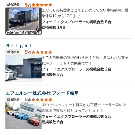
5
総合評価
点
こだわりの特選車ここでしか売ってない車掲載中。夏
季休暇12.から17日まで
5
フォード エクスプローラーの
掲載台数
台
14
総掲載数
台
Ｂｒｉｇｈｔ
5
総合評価
点
全ての自動車の管理が行き届く台数、選ばれた品質そ
れがＢｒｉｇｈｔの約束です！
2
フォード エクスプローラーの
掲載台数
台
8
総掲載数
台
エフエルシー株式会社 フォード岐阜
5
総合評価
点
UKモデルのフォード新車から正規ディーラー車の中
古車まで幅広く取り扱っております！
2
フォード エクスプローラーの
掲載台数
台
5
総掲載数
台