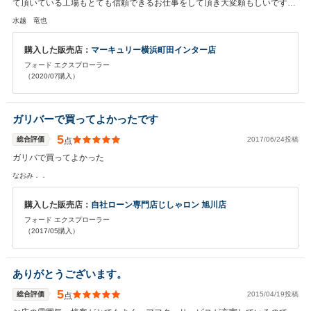
て頂いている工場もとても信頼できるお仕事をして頂き大変頼もしいです。
長く大事に乗り続けていきたいと思います。 今後とも宜しくお願い致しま
水越 竜也
す。
購入した販売店：
マーキュリー横浜町田インター店
フォード エクスプローラー
（2020/07購入）
ガリバーで買ってよかったです
5
総合評価
2017/06/24投稿
点
ガリバで買ってよかった
なおみ．．
購入した販売店：
自社ローン専門店じしゃロン 旭川店
フォード エクスプローラー
（2017/05購入）
ありがとうございます。
5
総合評価
2015/04/19投稿
点