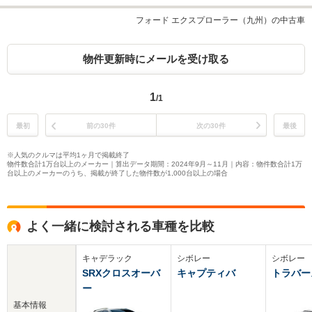
フォード エクスプローラー（九州）の中古車
物件更新時にメールを受け取る
1
/1
最初
前の30件
次の30件
最後
※人気のクルマは平均1ヶ月で掲載終了
物件数合計1万台以上のメーカー｜算出データ期間：2024年9月～11月｜内容：物件数合計1万
台以上のメーカーのうち、掲載が終了した物件数が1,000台以上の場合
よく一緒に検討される車種を比較
キャデラック
シボレー
シボレー
SRXクロスオーバ
キャプティバ
トラバー
ー
基本情報