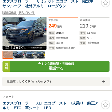
エクスプローラー リミテッド エコブースト 限定車
サンルーフ 社外アルミ ローダウン
販売店保証
購入プラン付
支払総額
本体価格
249
219.
0
万円
万円
年式
2015
年
走行
7.8
万km
車検
車検整備付
修復
なし
保証
保証付
整備
法定整備付
住所
福岡県福岡市東区
今すぐ在庫確認・見積依頼
無
電話する
料
販売店：
ＬＯＯＫ’ｓ（ルックス）
フォード
エクスプローラー XLT エコブースト 7人乗り 純正ア
ルミ ETC 革シート LED