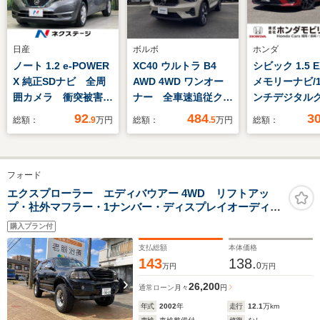
日産
ボルボ
ホンダ
ノート 1.2 e-POWER
XC40 ウルトラ B4
シビック 1.5 
X 純正SDナビ 全周
AWD 4WD ワンオー
メモリーナビ/1
囲カメラ 衝突被害軽
ナー 全車速追従クル
ンチデジタル
減システム 禁煙車
ーズコントロール パ
ックメーター/
92
484
3
総額：
.9
万円
総額：
.5
万円
総額：
コーナーセンサー ス
イロットアシスト
ティブドライ
マートキー ETC 純
360度ビューモニター
ーム/BOSEオ
正15インチアルミ
ハーマンカードンプレ
オ+ワイヤレス
フォード
オートライト オート
ミアムサウンドオーデ
エアコン
ィオシステム サンド
エクスプローラー エディバウアー 4WD リフトアッ
プ・社外マフラー・1ナンバー・ディスプレイオーディ
Bluetooth CD
デューン Googleナ
オ・バックモニター・バイパーセキュリティ
DVD再生 フルセグ
ビ
購入プラン付
支払総額
本体価格
143
138.
0
万円
万円
26,200
通常ローン
月々
円
年式
2002
年
走行
12.1
万km