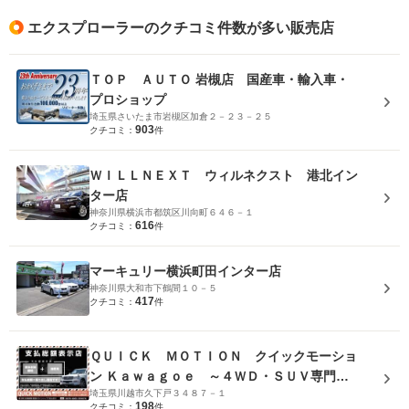
エクスプローラーのクチコミ件数が多い販売店
ＴＯＰ ＡＵＴＯ 岩槻店 国産車・輸入車・
プロショップ
埼玉県さいたま市岩槻区加倉２－２３－２５
903
クチコミ：
件
ＷＩＬＬＮＥＸＴ ウィルネクスト 港北イン
ター店
神奈川県横浜市都筑区川向町６４６－１
616
クチコミ：
件
マーキュリー横浜町田インター店
神奈川県大和市下鶴間１０－５
417
クチコミ：
件
ＱＵＩＣＫ ＭＯＴＩＯＮ クイックモーショ
ン Ｋａｗａｇｏｅ ～４ＷＤ・ＳＵＶ専門店
埼玉県川越市久下戸３４８７－１
～
198
クチコミ：
件