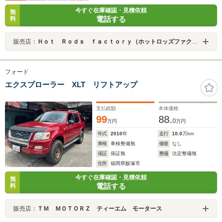
今すぐ在庫確認・見積依頼
無
電話する
料
販売店：
Ｈｏｔ Ｒｏｄｓ ｆａｃｔｏｒｙ（ホットロッズファクトリー）
フォード
エクスプローラー XLT リフトアップ
支払総額
本体価格
99
88.
0
万円
万円
年式
2010
年
走行
10.0
万km
車検
車検整備無
修復
なし
保証
保証無
整備
法定整備無
住所
福岡県飯塚市
今すぐ在庫確認・見積依頼
無
電話する
料
販売店：
ＴＭ ＭＯＴＯＲＺ ティーエム モータース