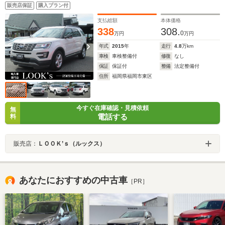
販売店保証
購入プラン付
支払総額
本体価格
338
308.
0
万円
万円
年式
2015
年
走行
4.8
万km
車検
車検整備付
修復
なし
保証
保証付
整備
法定整備付
住所
福岡県福岡市東区
今すぐ在庫確認・見積依頼
無
電話する
料
販売店：
ＬＯＯＫ’ｓ（ルックス）
あなたにおすすめの中古車
［PR］