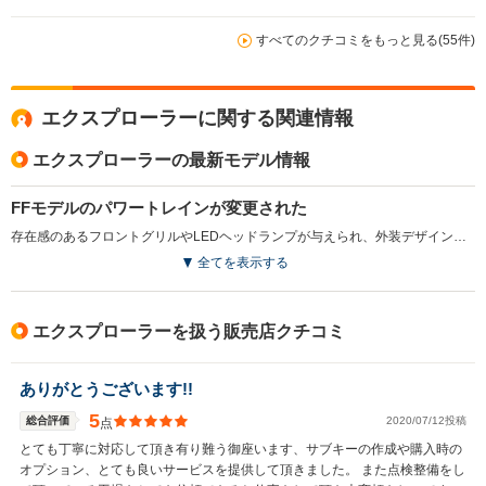
すべてのクチコミをもっと見る(55件)
エクスプローラーに関する関連情報
エクスプローラーの最新モデル情報
FFモデルのパワートレインが変更された
存在感のあるフロントグリルやLEDヘッドランプが与えられ、外装デザインが刷新されている。室内も静粛性が向上している。また、FFモデルのエンジンが従来の2Lから2.3Lへ変更され、出力とトルクが向上。燃費性能も約5％改善している。さらに6速ATもパドルスイッチ付に改められている（2015.10）
全てを表示する
エクスプローラーを扱う販売店クチコミ
ありがとうございます!!
5
総合評価
2020/07/12投稿
点
とても丁寧に対応して頂き有り難う御座います、サブキーの作成や購入時の
オプション、とても良いサービスを提供して頂きました。 また点検整備をし