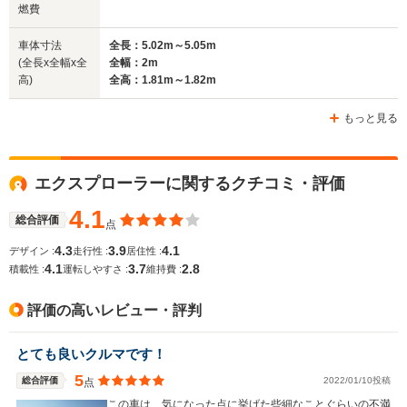
燃費
全長
全長
(全長x全幅x全高)
4.86m
4.69m
5.
車体寸法
全長：5.02m～5.05m
(全長x全幅x全
全幅：2m
高)
全高：1.81m～1.82m
ホイールベース
ホイールベース
ホイー
-m
-m
もっと見る
エクスプローラーに関するクチコミ・評価
WLTCモード
-
-
-
燃費
4.1
総合評価
点
4.3
3.9
4.1
デザイン :
走行性 :
居住性 :
4.1
3.7
2.8
積載性 :
運転しやすさ :
維持費 :
排気量
2997cc
2382cc
3564cc
評価の高いレビュー・評判
駆動方式
4WD
4WD
FF、4WD
とても良いクルマです！
5
総合評価
2022/01/10投稿
点
この車は、気になった点に挙げた些細なことぐらいの不満