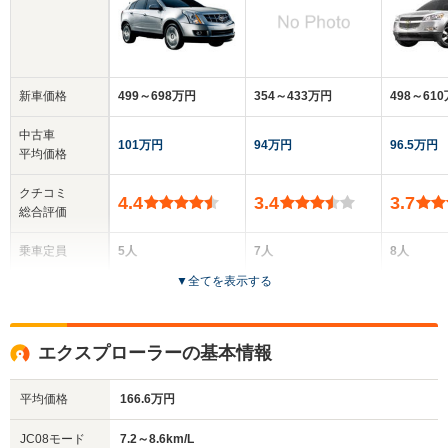
新車価格
499～698万円
354～433万円
498～61
中古車
101万円
94万円
96.5万円
平均価格
クチコミ
4.4
3.4
3.7
総合評価
乗車定員
5人
7人
8人
▼
全てを表示する
ドア数
5ドア
5ドア
5ドア
全高
全高
全高
エクスプローラーの基本情報
1.69m
1.79m
1.79m
平均価格
166.6万円
全幅
全幅
全
JC08モード
7.2～8.6km/L
サイズ
1.91m
1.85m～1.88m
1.