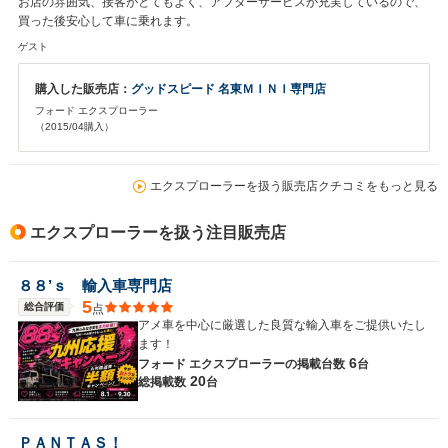
お店の雰囲気、接客がとてもよく、アフターサービスが充実しているので、
買った後安心して車に乗れます。
ゲスト
購入した販売店：
グッドスピード 名東ＭＩＮＩ専門店
フォード エクスプローラー
（2015/04購入）
エクスプローラーを扱う販売店クチコミをもっと見る
エクスプローラーを扱う注目販売店
８８’ｓ 輸入車専門店
5
総合評価
点
アメ車を中心に厳選した良質な輸入車をご提供いたし
ます！
6
フォード エクスプローラーの
掲載台数
台
20
総掲載数
台
ＰＡＮＴＡＳ！