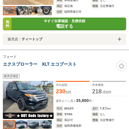
車検
車検整備付
修復
なし
保証
保証無
整備
法定整備付
住所
福岡県春日市
今すぐ在庫確認・見積依頼
無
電話する
料
販売店：
ティートップ
フォード
エクスプローラー XLT エコブースト
販売店保証
支払総額
本体価格
230
218.
0
万円
万円
35,800
通常ローン
月々
円
年式
2014
年
走行
7.5
万km
車検
'27/01
修復
なし
保証
保証付
整備
法定整備付
住所
福岡県糟屋郡