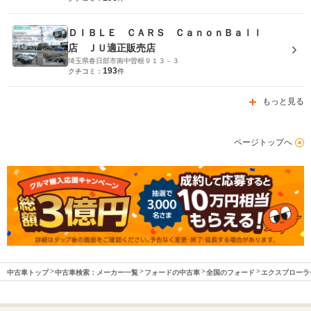
ＤＩＢＬＥ ＣＡＲＳ ＣａｎｏｎＢａｌｌ
店 ＪＵ適正販売店
埼玉県春日部市南中曽根９１３－３
193
クチコミ：
件
もっと見る
ページトップへ
中古車トップ
中古車検索：メーカー一覧
フォードの中古車
全国のフォード
エクスプローラ