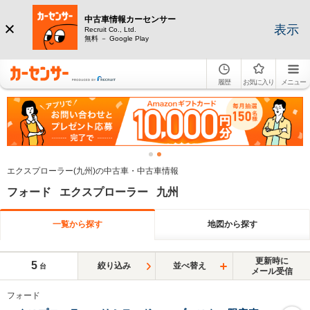
中古車情報カーセンサー
表示
Recruit Co., Ltd.
無料 － Google Play
履歴
お気に入り
メニュー
エクスプローラー(九州)の中古車・中古車情報
フォード エクスプローラー 九州
一覧から探す
地図から探す
更新時に
5
絞り込み
並べ替え
台
メール受信
フォード