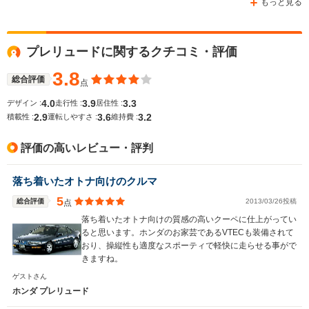
もっと見る
プレリュードに関するクチコミ・評価
WLTCモード
-
-
-
燃費
3.8
総合評価
点
4.0
3.9
3.3
デザイン :
走行性 :
居住性 :
2.9
3.6
3.2
積載性 :
運転しやすさ :
維持費 :
排気量
1829～1958cc
1493～1590cc
1998cc
評価の高いレビュー・評判
駆動方式
FF
FF、4WD
FF
落ち着いたオトナ向けのクルマ
5
総合評価
2013/03/26投稿
点
落ち着いたオトナ向けの質感の高いクーペに仕上がってい
ると思います。ホンダのお家芸であるVTECも装備されて
おり、操縦性も適度なスポーティで軽快に走らせる事がで
きますね。
ゲストさん
ホンダ プレリュード