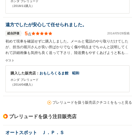
ホンダ プレリュード
する。
（2018/11購入）
遠方でしたが安心して任せられました。
5
総合評価
2014/05/28投稿
点
初めて現車を確認せずに購入しました。メールと電話のやり取りだけてした
が、担当の堀川さんが良い所ばかりでなく傷や弱点までちゃんと説明してく
れて詳細画像も気持ち良く送って下さり、陸送費もやすくあげようと私もい
ろいろ調べてみましたが岐阜まで20000円くらい差がありお任せする方が格
ゲスト
安でした。遠方でしたのでいろいろ不安もありましたが届いた車を見て納得
しました。自分で登録すれば諸費用もかかりませんのでかなりお得です登録
購入した販売店：
おもしろくるま館 昭和
方法も教えて頂きましたが、陸運局の方が親切に教えて下さったので簡単に
ホンダ プレリュード
終わりました。 今から、ゆっくりこの車と楽しんで行きたいと思ってます。
（2014/04購入）
おもしろくるま館 昭和さま また、機会がございましたら安くして下さい。
（笑）
プレリュードを扱う販売店クチコミをもっと見る
プレリュードを扱う注目販売店
オートスポット Ｊ．Ｐ．Ｓ