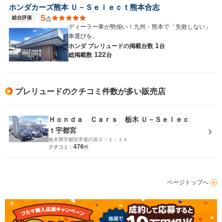
ホンダカーズ熊本 Ｕ－Ｓｅｌｅｃｔ熊本合志
5
総合評価
点
ディーラー車が勢揃い！九州・熊本で「失敗しない」
車選びを。
1
ホンダ プレリュードの
掲載台数
台
122
総掲載数
台
プレリュードのクチコミ件数が多い販売店
Ｈｏｎｄａ Ｃａｒｓ 栃木 Ｕ－Ｓｅｌｅｃ
ｔ宇都宮
栃木県宇都宮市雀の宮２－１－１４
476
クチコミ：
件
ページトップへ