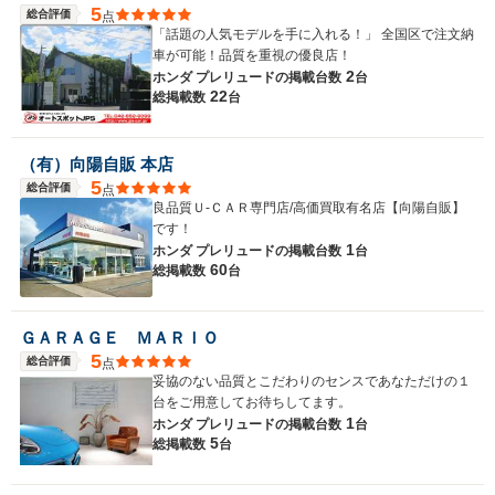
5
総合評価
点
「話題の人気モデルを手に入れる！」 全国区で注文納
車が可能！品質を重視の優良店！
2
ホンダ プレリュードの
掲載台数
台
22
総掲載数
台
（有）向陽自販 本店
5
総合評価
点
良品質Ｕ-ＣＡＲ専門店/高価買取有名店【向陽自販】
です！
1
ホンダ プレリュードの
掲載台数
台
60
総掲載数
台
ＧＡＲＡＧＥ ＭＡＲＩＯ
5
総合評価
点
妥協のない品質とこだわりのセンスであなただけの１
台をご用意してお待ちしてます。
1
ホンダ プレリュードの
掲載台数
台
5
総掲載数
台