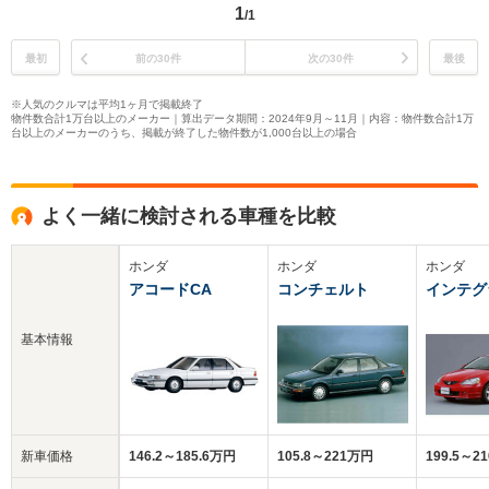
1
/1
最初
前の30件
次の30件
最後
※人気のクルマは平均1ヶ月で掲載終了
物件数合計1万台以上のメーカー｜算出データ期間：2024年9月～11月｜内容：物件数合計1万
台以上のメーカーのうち、掲載が終了した物件数が1,000台以上の場合
よく一緒に検討される車種を比較
ホンダ
ホンダ
ホンダ
アコードCA
コンチェルト
インテグ
基本情報
新車価格
146.2～185.6万円
105.8～221万円
199.5～2