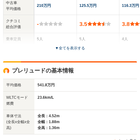
中古車
210万円
125.5万円
116.3万円
平均価格
クチコミ
-
3.5
3.8
総合評価
乗車定員
5人
5人
4人
▼
全てを表示する
ドア数
4ドア
4ドア
3ドア
全高
全高
全
プレリュードの基本情報
1.36m
1.4m～1.42m
1
平均価格
541.8万円
全幅
全幅
全
WLTCモード
23.6km/L
サイズ
1.7m
1.69m
1.
燃費
全長
全長
(全長x全幅x全高)
4.57m
4.42m
4.
車体寸法
全長：4.52m
(全長x全幅x全
全幅：1.88m
高)
全高：1.36m
ホイールベース
ホイールベース
ホイー
-m
-m