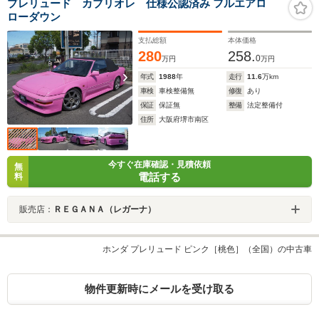
プレリュード カブリオレ 仕様公認済み フルエアロ
ローダウン
支払総額
本体価格
280
258.
0
万円
万円
年式
1988
年
走行
11.6
万km
車検
車検整備無
修復
あり
保証
保証無
整備
法定整備付
住所
大阪府堺市南区
今すぐ在庫確認・見積依頼
無
電話する
料
販売店：
ＲＥＧＡＮＡ（レガーナ）
ホンダ プレリュード ピンク［桃色］（全国）の中古車
物件更新時にメールを受け取る