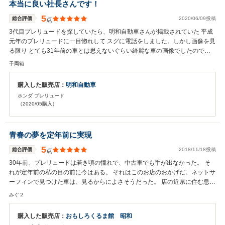
本当に良い社長さんです！
5
総合評価
2020/06/09投稿
点
3代目プレリュードを探していたら、明和自動車さんが掲載されていた 平成
元年のプレリュードに一目惚れして スグに電話をしました。しかし画像を見
る限り とても31年前の車とは思えないぐらい綺麗な車の画像でしたので、
私はこのお店から遠方な事も有り この画像と社長さんを信用するしか有りま
千両箱
せんでした。しかーし！車が届いて見てビックリ！画像のそのままの超極上
プレリュードが届きました！社長さん、疑ってすみませんでした。本当に良
購入した販売店：
明和自動車
い車を届けてくれて どうもありがとうございました。
ホンダ プレリュード
（2020/05購入）
青春の夢を定年前に実現
5
総合評価
2018/11/18投稿
点
30年前、プレリュードは若き頃の憧れで、中古車でも手が出なかった。 そ
れが定年前の私の目の前に今はある。 それはこのお店のおかげだ。ネットサ
ーフィンで見つけた車は、見るからによさそうだった。 店の近県に住む息子
に直接見に行ってもらったが、「販売店も車も良いから買うなら頭金払っと
みぐ２
く」とのことで、その場で即決となった。30年前の中古車の何たるかや手続
きについて全くの素人の私に丁寧に応えてくれたおかげだ。私のように若き
購入した販売店：
おもしろくるま館 昭和
時代の車を目指すが、ネット購入に不安のある方にはこのお店はぜひお勧め