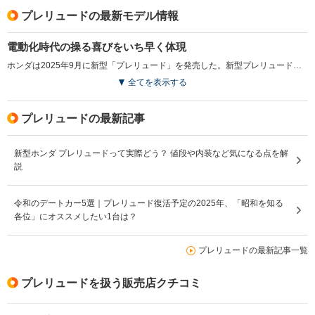
プレリュードの最新モデル情報
電動化時代の操る喜びをいち早く体現
ホンダは2025年9月に新型「プレリュード」を発売した。新型プレリュードは、グライダーのような高揚感を追求し、「UNLIMITED GLIDE」をグランドコンセプトとする。進化したハイブリッドシステム「e:HEV」と、シビックタイプR譲りの「デュアルアクシス ストラット」「アダプティブダンパー」を搭載することで、操る喜びと環境性能を両立させたモデルとなった。エクステリアデザインは、低くシャープなフロントノーズと滑らかなボディラインが特徴で、アダプティブドライビングビームなどの先進技術も採用している。インテリアでは、運転席と助手席に異なるシートデザインを施し、快適性とスポーツ性を両立。さらに、独自の制御技術「Honda S+Shift」を取り入れ、ダイレクトな駆動レスポンスを実現した。多彩な荷室設計やBOSEサウンドシステムの搭載も魅力的だ。（2025.9）
全てを表示する
プレリュードの最新記事
新型ホンダ プレリュードって実際どう？ 値段や内装など気になる点を解
説
令和のデートカー5選｜プレリュード復活予定の2025年、「昭和を知る
各位」にオススメしたい1台は？
プレリュードの最新記事一覧
プレリュードを扱う販売店クチコミ