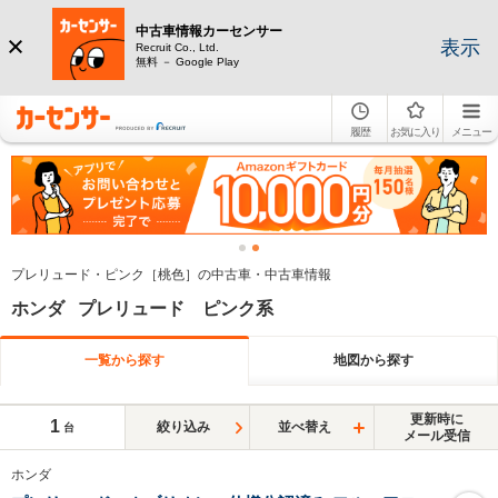
中古車情報カーセンサー
表示
Recruit Co., Ltd.
無料 － Google Play
履歴
お気に入り
メニュー
プレリュード・ピンク［桃色］の中古車・中古車情報
ホンダ プレリュード ピンク系
一覧から探す
地図から探す
更新時に
1
絞り込み
並べ替え
台
メール受信
ホンダ