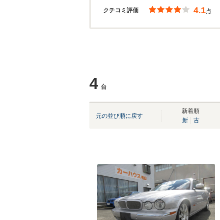
4.1
クチコミ評価
点
4
台
新着順
元の並び順に戻す
新
古