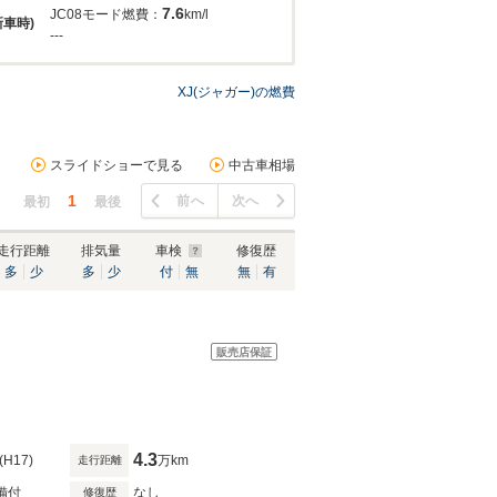
7.6
JC08モード燃費：
km/l
新車時)
---
XJ(ジャガー)の燃費
スライドショーで見る
中古車相場
1
前へ
次へ
最初
最後
走行距離
排気量
車検
修復歴
多
少
多
少
付
無
無
有
販売店保証
4.3
(H17)
万km
走行距離
備付
なし
修復歴