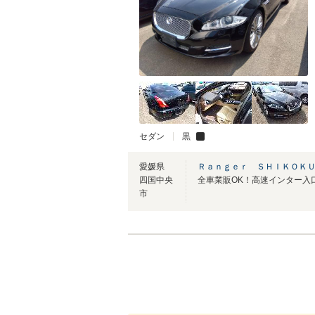
セダン
黒
愛媛県
Ｒａｎｇｅｒ ＳＨＩＫＯＫＵ
四国中央
全車業販OK！高速インター入
市