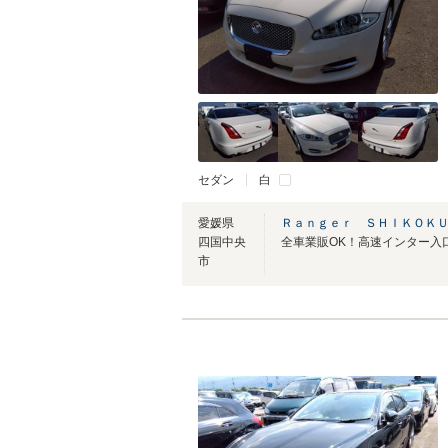
セダン
白
愛媛県
Ｒａｎｇｅｒ ＳＨＩＫＯＫＵ
四国中央
全車業販OK！高速インター入
市