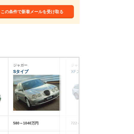
この条件で新着メールを受け取る
ジャガー
ジャガー
ジ
Sタイプ
XFスポーツブレイク
X
580～1040万円
722～911万円
98