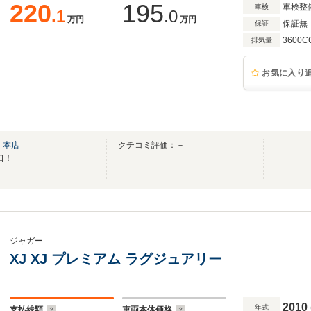
220
195
車検整
車検
.1
.0
万円
万円
保証無
保証
3600C
排気量
お気に入り
 本店
クチコミ評価：－
口！
ジャガー
XJ XJ プレミアム ラグジュアリー
2010
年式
支払総額
車両本体価格