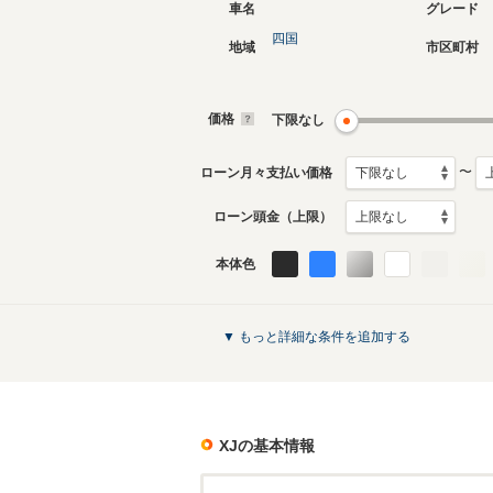
車名
グレード
四国
地域
市区町村
5代目
4代目
2010年5月～2022年4月
2003年5
生産モデル
生産モデ
価格
下限なし
XJのカタログを見る
〜
ローン月々支払い価格
ローン頭金（上限）
本体色
▼ もっと詳細な条件を追加する
XJ
の基本情報