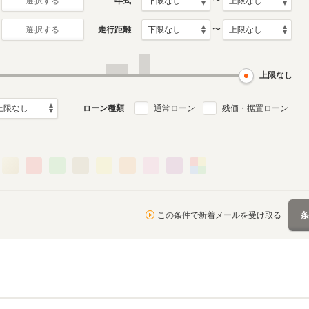
〜
年式
選択する
〜
走行距離
選択する
3代目
2代目
月～2010年4月
1994年10月～2003年4月
1989年9月～1994年9月
ル
生産モデル
生産モデル
上限なし
ローン種類
通常ローン
残価・据置ローン
この条件で新着メールを受け取る