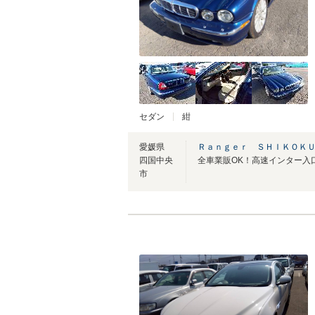
セダン
紺
愛媛県
Ｒａｎｇｅｒ ＳＨＩＫＯＫＵ
四国中央
全車業販OK！高速インター入
市