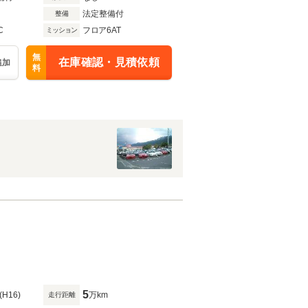
法定整備付
整備
C
フロア6AT
ミッション
無
在庫確認・見積依頼
追加
料
5
(H16)
万km
走行距離