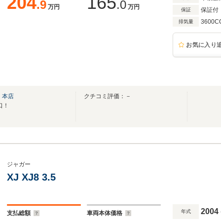
204
165
.9
.0
万円
万円
保証付
保証
3600C
排気量
お気に入り
 本店
クチコミ評価：－
口！
ジャガー
XJ XJ8 3.5
2004
年式
支払総額
車両本体価格