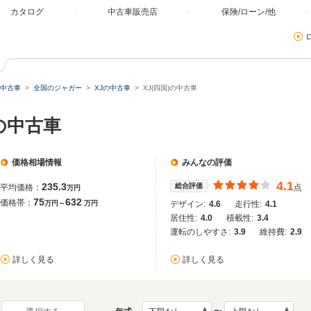
カタログ
中古車販売店
保険/ローン/他
中古車
全国のジャガー
XJの中古車
XJ(四国)の中古車
の中古車
価格相場情報
みんなの評価
4.1
235.3
総合評価
平均価格：
点
万円
75
632
価格帯：
万円～
万円
デザイン:
4.6
走行性:
4.1
居住性:
4.0
積載性:
3.4
運転のしやすさ:
3.9
維持費:
2.9
詳しく見る
詳しく見る