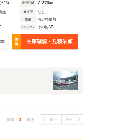
7.2
(H23)
万km
走行距離
備無
なし
修復歴
法定整備無
整備
C
その他AT
ミッション
無
在庫確認・見積依頼
追加
料
1
前へ
次へ
最初
最後