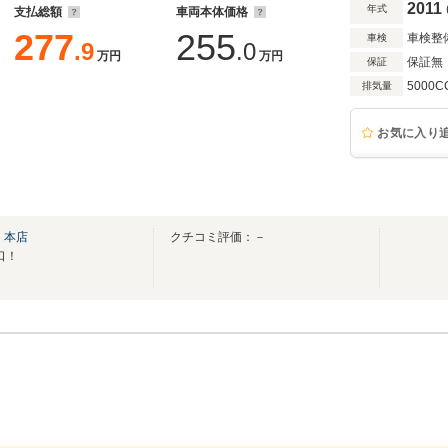
2011
年式
支払総額
車両本体価格
277
255
車検整
車検
.9
.0
万円
万円
保証無
保証
5000C
排気量
お気に入り
 本店
クチコミ評価：－
口！