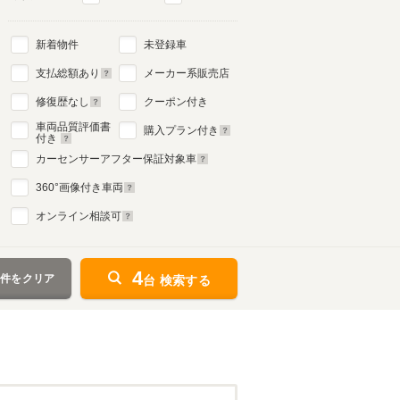
新着物件
未登録車
支払総額あり
メーカー系販売店
修復歴なし
クーポン付き
車両品質評価書
購入プラン付き
付き
カーセンサーアフター保証対象車
360
°画像付き車両
オンライン相談可
4
条件をクリア
台 検索する