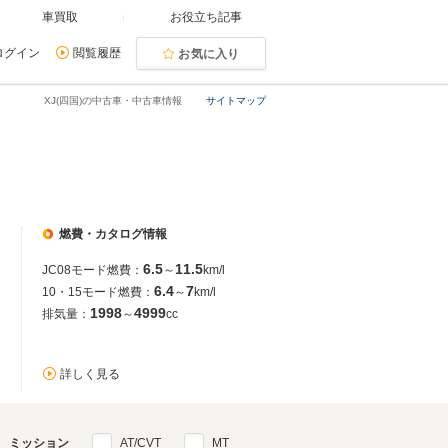
車買取
お役立ち記事
ログイン
閲覧履歴
お気に入り
XJ(四国)の中古車・中古車情報
サイトマップ
燃費・カタログ情報
6.5
11.5
JC08モード燃費：
～
km/l
6.4
7
10・15モード燃費：
～
km/l
1998
4999
排気量：
～
cc
詳しく見る
ミッション
AT/CVT
MT