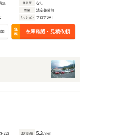
備無
なし
修復歴
法定整備無
整備
C
フロア6AT
ミッション
無
在庫確認・見積依頼
追加
料
5.3
(H22)
万km
走行距離