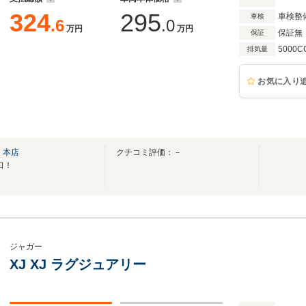
324
295
車検整
車検
.6
.0
万円
万円
保証無
保証
5000C
排気量
お気に入り
 本店
クチコミ評価：－
口！
ジャガー
XJ XJ ラグジュアリー