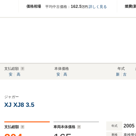
162.5
価格相場
燃費(
平均中古価格：
詳しく見る
万円
支払総額
本体価格
年式
安
高
安
高
新
古
ジャガー
XJ XJ8 3.5
2005
年式
支払総額
車両本体価格
車検整
車検