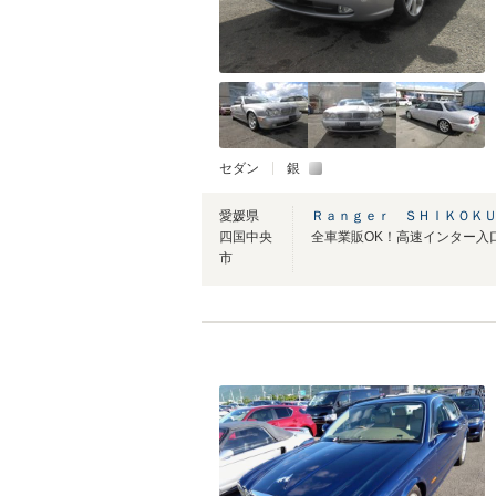
セダン
銀
愛媛県
Ｒａｎｇｅｒ ＳＨＩＫＯＫＵ
四国中央
全車業販OK！高速インター入
市