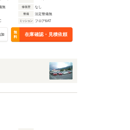
備無
なし
修復歴
法定整備無
整備
C
フロア6AT
ミッション
無
在庫確認・見積依頼
追加
料