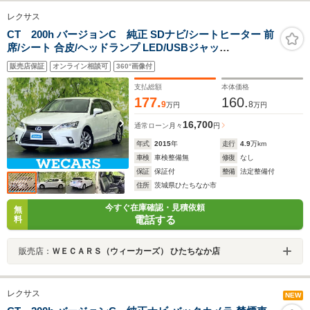
レクサス
CT 200h バージョンC 純正 SDナビ/シートヒーター 前
席/シート 合皮/ヘッドランプ LED/USBジャッ
ク/Bluetooth接続/ETC/EBD付ABS/横滑り防止装置/アイ
販売店保証
オンライン相談可
360°画像付
ドリングストップ/クルーズコントロール
支払総額
本体価格
177.
160.
9
8
万円
万円
16,700
通常ローン
月々
円
年式
2015
年
走行
4.9
万km
車検
車検整備無
修復
なし
保証
保証付
整備
法定整備付
住所
茨城県ひたちなか市
今すぐ在庫確認・見積依頼
無
電話する
料
販売店：
ＷＥＣＡＲＳ（ウィーカーズ） ひたちなか店
レクサス
NEW