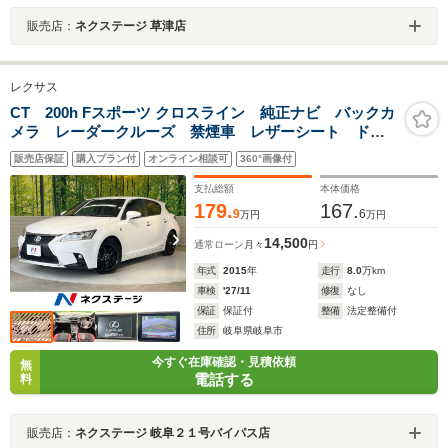
販売店：
ネクステージ 草津店
レクサス
CT 200h Fスポーツ クロスライン 純正ナビ バックカ
メラ レーダークルーズ 禁煙車 レザーシート ドラ
レコ コーナーセンサー スマートキー LEDヘッド
販売店保証
購入プラン付
オンライン相談可
360°画像付
ビルトインETC 18インチアルミ オートライト デュ
アルエアコン
支払総額
本体価格
179.
167.
9
6
万円
万円
14,500
通常ローン
月々
円
年式
2015
年
走行
8.0
万km
車検
'27/11
修復
なし
保証
保証付
整備
法定整備付
住所
岐阜県岐阜市
今すぐ在庫確認・見積依頼
無
電話する
料
販売店：
ネクステージ 岐阜２１号バイパス店