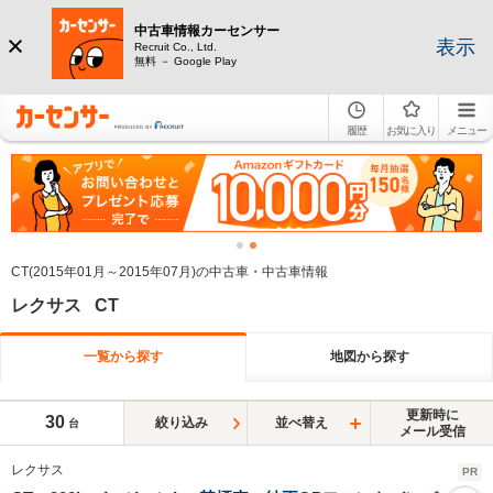
中古車情報カーセンサー
表示
Recruit Co., Ltd.
無料 － Google Play
履歴
お気に入り
メニュー
CT(2015年01月～2015年07月)の中古車・中古車情報
レクサス CT
一覧から探す
地図から探す
更新時に
30
絞り込み
並べ替え
台
メール受信
レクサス
PR