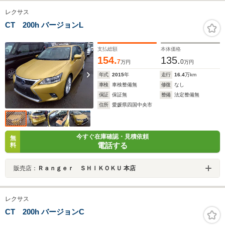
レクサス
CT 200h バージョンL
支払総額
本体価格
154.
135.
7
0
万円
万円
年式
2015
年
走行
16.4
万km
車検
車検整備無
修復
なし
保証
保証無
整備
法定整備無
住所
愛媛県四国中央市
今すぐ在庫確認・見積依頼
無
電話する
料
販売店：
Ｒａｎｇｅｒ ＳＨＩＫＯＫＵ 本店
レクサス
CT 200h バージョンC