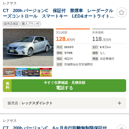
レクサス
CT 200h バージョンC 保証付 禁煙車 レーダークル
ーズコントロール スマートキー LED&オートライト
本革&シートヒーター メーカーナビ Bモニター パワ
販売店保証
購入プラン付
ーシート コーナーセンサー 純正OP17AW ビルトイ
ンETC
支払総額
本体価格
128.
118.
8
5
万円
万円
年式
2015
年
走行
6.5
万km
車検
'27/06
修復
なし
保証
保証付
整備
法定整備付
住所
宮城県仙台市宮城野区
今すぐ在庫確認・見積依頼
無
電話する
料
販売店：
レックスダイレクト
レクサス
CT 200h バージョンC 6ヶ月走行距離無制限保証付