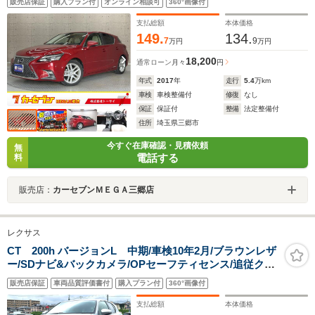
販売店保証
購入プラン付
オンライン相談可
360°画像付
ィブクルーズコントロール
支払総額
本体価格
149.
134.
7
9
万円
万円
18,200
通常ローン
月々
円
年式
2017
年
走行
5.4
万km
車検
車検整備付
修復
なし
保証
保証付
整備
法定整備付
住所
埼玉県三郷市
今すぐ在庫確認・見積依頼
無
電話する
料
販売店：
カーセブンＭＥＧＡ三郷店
レクサス
CT 200h バージョンL 中期/車検10年2月/ブラウンレザ
ー/SDナビ&バックカメラ/OPセーフティセンス/追従クル
コン/5.1ch対応10スピーカー/シート&ステアヒーター/ビ
販売店保証
車両品質評価書付
購入プラン付
360°画像付
ルトインETC/LEDヘッドライト
支払総額
本体価格