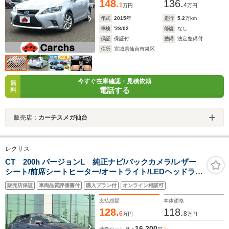
148.
136.
1
4
万円
万円
年式
2015
年
走行
5.2
万km
車検
'28/02
修復
なし
保証
保証付
整備
法定整備付
住所
宮城県仙台市泉区
今すぐ在庫確認・見積依頼
無
電話する
料
販売店：
カーチスメガ仙台
レクサス
CT 200h バージョンL 純正ナビ/バックカメラ/レザー
シート/前席シートヒーター/オートライト/LEDヘッドライ
ト/追従クルーズコントロール/パドルシフト/ビルトイン
販売店保証
車両品質評価書付
購入プラン付
オンライン相談可
ETC/純正アルミホイール/クリアランスソナー
支払総額
本体価格
128.
118.
6
8
万円
万円
16,200