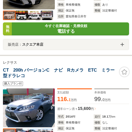
車検
車検整備無
修復
あり
保証
保証無
整備
法定整備付
住所
愛知県春日井市
今すぐ在庫確認・見積依頼
無
電話する
料
販売店：
スクエア本店
レクサス
CT 200h バージョンC ナビ Rカメラ ETC ミラー
型ドラレコ
購入プラン付
支払総額
本体価格
116.
99.
1
0
万円
万円
15,600
通常ローン
月々
円
年式
2014
年
走行
18.1
万km
車検
車検整備付
修復
なし
保証
保証無
整備
法定整備付