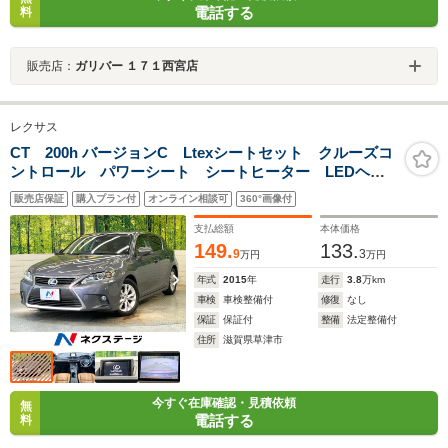
電話する
料
販売店：
ガリバー １７１西宮店
レクサス
CT 200h バージョンC Ltexシートセット クルーズコ
ントロール パワーシート シートヒーター LEDヘッ
ド オートライト オートエアコン 純正16インチアル
販売店保証
購入プラン付
オンライン相談可
360°画像付
ミ パドルシフト スマートキー ETC 電動格納ミラ
ー
支払総額
本体価格
149.
133.
9
3
万円
万円
年式
2015
年
走行
3.8
万km
車検
車検整備付
修復
なし
保証
保証付
整備
法定整備付
住所
滋賀県草津市
今すぐ在庫確認・見積依頼
無
電話する
料