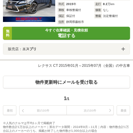
年式
2015
年
走行
8.2
万km
車検
車検整備付
修復
なし
保証
保証付
整備
法定整備付
住所
静岡県藤枝市
今すぐ在庫確認・見積依頼
無
電話する
料
販売店：
エスプリ
レクサス CT 2015年01月～2015年07月（全国）の中古車
物件更新時にメールを受け取る
1
/1
最初
前の30件
次の30件
最後
※人気のクルマは平均1ヶ月で掲載終了
物件数合計1万台以上のメーカー｜算出データ期間：2024年9月～11月｜内容：物件数合計1万
台以上のメーカーのうち、掲載が終了した物件数が1,000台以上の場合