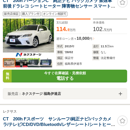
CT 200h バージョンC 純正ナビ バックカメラ 禁煙車
前後ドラレコ シートヒーター 障害物センサー スマートキ
ー ETC クルコン オートライト デュアルオートエアコン
販売店保証
購入プラン付
オンライン相談可
Bluetooth再生 フルセグ パドルシフト
支払総額
本体価格
114.
102.
9
5
万円
万円
10,000
通常ローン
月々
円
年式
2015
年
走行
11.5
万km
車検
'28/02
修復
なし
保証
保証付
整備
法定整備付
住所
福島県伊達市
今すぐ在庫確認・見積依頼
無
電話する
料
販売店：
ネクステージ 福島伊達店
レクサス
CT 200h Fスポーツ サンルーフ/純正ナビ/バックカメ
ラ/テレビ/CD/DVD/Bluetooth/レザーシート/シートヒータ
ー/ステアリングヒーター/クルーズコントロール/パドルシ