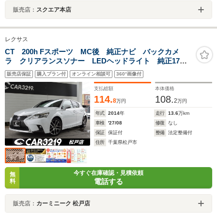
販売店：
スクエア本店
レクサス
CT 200h Fスポーツ MC後 純正ナビ バックカメ
ラ クリアランスソナー LEDヘッドライト 純正17イ
ンチAW クルーズコントロール パドルシフト シート
販売店保証
購入プラン付
オンライン相談可
360°画像付
ヒーター パワーシート スマートエントリー デジタ
ルインナーミラー ETC
支払総額
本体価格
114.
108.
8
2
万円
万円
年式
2014
年
走行
13.6
万km
車検
'27/08
修復
なし
保証
保証付
整備
法定整備付
住所
千葉県松戸市
今すぐ在庫確認・見積依頼
無
電話する
料
販売店：
カーミニーク 松戸店