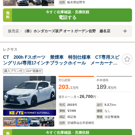
住所
栃木県佐野市
今すぐ在庫確認・見積依頼
無
電話する
料
販売店：
（株）ホンダカーズ坂戸 オートガーデン佐野 越名店
レクサス
CT 200h Fスポーツ 禁煙車 特別仕様車 CT専用スピ
ングリル/専用17インチブラックホイール メーカーナビ
&フルセグTV&Bluetooth&バックカメラ クルーズコン
購入プラン付
360°画像付
トロール シートヒーター コーナーセンサー
支払総額
本体価格
203.
189.
1
9
万円
万円
26,700
通常ローン
月々
円
年式
2015
年
走行
5.2
万km
車検
'27/09
修復
なし
保証
保証無
整備
法定整備無
住所
宮城県仙台市若林区
今すぐ在庫確認・見積依頼
無