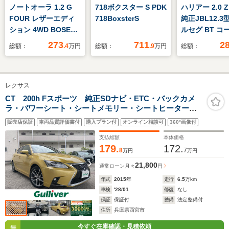
ノートオーラ 1.2 G
718ボクスター S PDK
ハリアー 2.0 
FOUR レザーエディ
718BoxsterS
純正JBL12.3
ション 4WD BOSEパ
ルセグ BT コ
ーソナルプラスサウン
ンサー トヨタ
273
711
2
総額：
.4
万円
総額：
.9
万円
総額：
ドシステム・クリアビ
ティ 全方位カ
ューパッケージ
ラインドスポ
ター デジタル
レクサス
ーミラー(録画付
クルコン ヘッ
CT 200h Fスポーツ 純正SDナビ・ETC・バックカメ
ラ・パワーシート・シートメモリー・シートヒーター・
プディスプレイ
パドルシフト・クルーズコントロール・カーテンエアバ
ンキープ
販売店保証
車両品質評価書付
購入プラン付
オンライン相談可
360°画像付
ック・フォグランプ・オートライト・ABS・横滑り防止
装置
支払総額
本体価格
179.
172.
8
7
万円
万円
21,800
通常ローン
月々
円
年式
2015
年
走行
6.5
万km
車検
'28/01
修復
なし
保証
保証付
整備
法定整備付
住所
兵庫県西宮市
今すぐ在庫確認・見積依頼
無