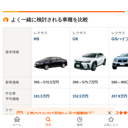
よく一緒に検討される車種を比較
レクサス
レクサス
レクサス
HS
UX
GSハイ
基本情報
新車価格
395～570.5万円
390～575.7万円
580～90
中古車
101.5万円
332.5万円
207.9万円
平均価格
クチコミ
3.9
1.0
4.3
※
人気のクルマは平均1ヶ月で掲載終了
総合評価
在庫が無くなる前にお問い合わせください
ホーム
検索
履歴
お気に入り
乗車定員
5人
5人
5人