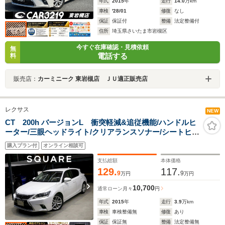
年式
2015
年
走行
14.0
万km
車検
'28/01
修復
なし
保証
保証付
整備
法定整備付
住所
埼玉県さいたま市岩槻区
今すぐ在庫確認・見積依頼
無
電話する
料
販売店：
カーミニーク 東岩槻店 ＪＵ適正販売店
レクサス
NEW
CT 200h バージョンL 衝突軽減&追従機能/ハンドルヒ
ーター/三眼ヘッドライト/クリアランスソナー/シートヒー
ター/シートメモリー/本革シート/トノカバー/バックカメ
購入プラン付
オンライン相談可
ラ/純正ナビ/Bluetooth/ETC
支払総額
本体価格
129.
117.
9
9
万円
万円
10,700
通常ローン
月々
円
年式
2015
年
走行
3.9
万km
車検
車検整備無
修復
あり
保証
保証無
整備
法定整備無