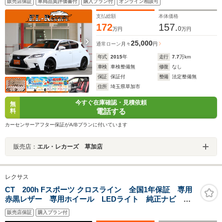
販売店保証
車両品質評価書付
購入プラン付
オンライン相談可
ーダー・LEDヘッドライト&フォグ・ETC・スマートキー
支払総額
本体価格
172
157.
0
万円
万円
25,000
通常ローン
月々
円
年式
2015
年
走行
7.7
万km
車検
車検整備無
修復
なし
保証
保証付
整備
法定整備無
住所
埼玉県草加市
今すぐ在庫確認・見積依頼
無
電話する
料
カーセンサーアフター保証がA/Bプランに付いています
販売店：
エル・レカーズ 草加店
レクサス
CT 200h Fスポーツ クロスライン 全国1年保証 専用
赤黒レザー 専用ホイール LEDライト 純正ナビ バ
ックカメラ
販売店保証
購入プラン付