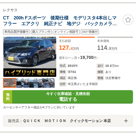
レクサス
CT 200h Fスポーツ 後期仕様 モデリスタ4本出しマ
フラー エアクリ 純正ナビ 地デジ バックカメラ
Bluetooth LEDヘッドライト フォグランプ 社外テー
車両品質評価書付
購入プラン付
オンライン相談可
360°画像付
ル パドルシフト シート&ステアリングヒーター スマ
ートキー ETC
支払総額
本体価格
127.
114.
4
9
万円
万円
19,700
通常ローン
月々
円
年式
2015
年
走行
10.3
万km
車検
'27/11
修復
あり
保証
保証無
整備
法定整備付
住所
埼玉県さいたま市桜区
今すぐ在庫確認・見積依頼
無
電話する
料
カーセンサーアフター保証がAプランに付いています
販売店：
ＱＵＩＣＫ ＭＯＴＩＯＮ クイックモーション 本店