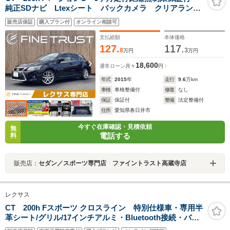
純正SDナビ Ltexシート バックカメラ クリアランス
ソナー フルセグTV クルーズコントロール シートヒ
販売店保証
購入プラン付
オンライン相談可
ーター パワーシート LEDヘッドライト ETC2.0 純
正17インチアルミホイール
支払総額
本体価格
127.
117.
8
3
万円
万円
18,600
通常ローン
月々
円
年式
2015
年
走行
9.6
万km
車検
車検整備付
修復
なし
保証
保証付
整備
法定整備付
住所
愛知県春日井市
今すぐ在庫確認・見積依頼
無
電話する
料
販売店：
セダン／スポーツ専門店 ファイントラスト高蔵寺店
レクサス
CT 200h Fスポーツ クロスライン 特別仕様車・専用半
革シート/グリル/17インチアルミ・Bluetooth接続・バッ
クカメラ・パワーシート&シートヒーター・ドライブレコ