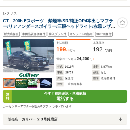
レクサス
CT 200h Fスポーツ 禁煙車/SR/純正OP4本出しマフラ
ー/リアアンダースポイラー/三眼ヘッドライト/赤黒レザー
シート/メーカー純正ナビ/フルセグTV/Bluetooth/バック
販売店保証
車両品質評価書付
購入プラン付
オンライン相談可
360°画像付
カメラ/ビルトインETC/クルコン/シートメモリー/シート
ヒーター
支払総額
本体価格
199.
192.
8
7
万円
万円
24,200
通常ローン
月々
円
年式
2015
年
走行
7.8
万km
車検
'28/03
修復
なし
保証
保証付
整備
法定整備付
住所
三重県鈴鹿市
今すぐ在庫確認・見積依頼
無
電話する
料
カーセンサーアフター保証がBプランに付いています
販売店：
ガリバー ２３号鈴鹿店