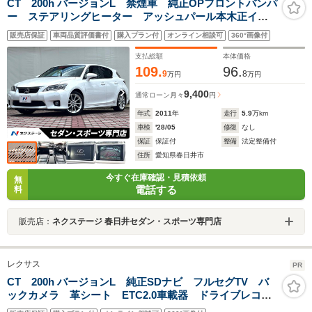
CT 200h バージョンL 禁煙車 純正OPフロントバンパ
ー ステアリングヒーター アッシュパール本木正イン
パネ加飾 黒革シート シートヒーター パワーシー
販売店保証
車両品質評価書付
購入プラン付
オンライン相談可
360°画像付
ト クリアランスソナー LEDヘッドライト 純正17イ
ンチホイール
支払総額
本体価格
109.
96.
9
8
万円
万円
9,400
通常ローン
月々
円
年式
2011
年
走行
5.9
万km
車検
'28/05
修復
なし
保証
保証付
整備
法定整備付
住所
愛知県春日井市
今すぐ在庫確認・見積依頼
無
電話する
料
販売店：
ネクステージ 春日井セダン・スポーツ専門店
レクサス
PR
CT 200h バージョンL 純正SDナビ フルセグTV バ
ックカメラ 革シート ETC2.0車載器 ドライブレコー
ダー コーナーセンサー 衝突軽減ブレーキ アダプテ