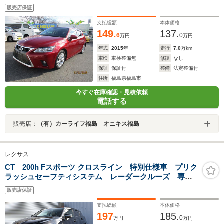
販売店保証
支払総額
本体価格
149.
137.
6
0
万円
万円
年式
2015
年
走行
7.0
万km
車検
車検整備無
修復
なし
保証
保証付
整備
法定整備付
住所
福島県福島市
今すぐ在庫確認・見積依頼
電話する
販売店：
（有）カーライフ福島 オニキス福島
レクサス
CT 200h Fスポーツ クロスライン 特別仕様車 プリク
ラッシュセーフティシステム レーダークルーズ 専用
ファブリック/Ltex合成革赤黒シート クリアランスソナ
販売店保証
ー LEDヘッドランプ 純正ナビTV Bluetooth バック
カメラ
支払総額
本体価格
197
185.
0
万円
万円