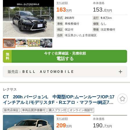
支払総額
本体価格
163
153.
0
万円
万円
年式
2015
年
走行
9.0
万km
車検
車検整備付
修復
なし
保証
保証付
整備
法定整備付
住所
埼玉県さいたま市岩槻区
今すぐ在庫確認・見積依頼
無
電話する
料
販売店：
ＢＥＬＬ ＡＵＴＯＭＯＢＩＬＥ
レクサス
CT 200h バージョンL 中期型/OP:ムーンルーフ/OP:17
インチアルミ/モデリスタF・Rエアロ・マフラー/純正7イ
ンチナビ/禁煙車/バックカメラ/クルーズコントロー
販売店保証
車両品質評価書付
購入プラン付
オンライン相談可
ル/LEDヘッドライト/フルセグ/Bluetooth接続
支払総額
本体価格
209
190.
7
万円
万円