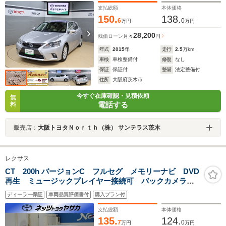
支払総額
本体価格
150.
138.
6
0
万円
万円
28,200
残価ローン
月々
円
年式
2015
年
走行
2.5
万km
車検
車検整備付
修復
なし
保証
保証付
整備
法定整備付
住所
大阪府茨木市
今すぐ在庫確認・見積依頼
無
電話する
料
販売店：
大阪トヨタＮｏｒｔｈ（株） サンテラス茨木
レクサス
CT 200h バージョンC フルセグ メモリーナビ DVD
再生 ミュージックプレイヤー接続可 バックカメラ
ETC ドラレコ LEDヘッドランプ
ディーラー保証
車両品質評価書付
購入プラン付
支払総額
本体価格
135.
124.
7
0
万円
万円