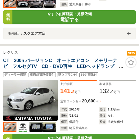
住所
愛知県春日井市
今すぐ在庫確認・見積依頼
無
電話する
料
販売店：
スクエア本店
レクサス
NEW
CT 200h バージョンC オートエアコン メモリーナ
ビ フルセグTV CD・DVD再生 LEDヘッドランプ 純
正アルミホイール スマートキー クルーズコントロー
ディーラー保証
車両品質評価書付
購入プラン付
360°画像付
ル パワーシート 合成皮革シート アイドリングスト
ップ
支払総額
本体価格
141.
132.
8
0
万円
万円
20,600
通常ローン
月々
円
年式
2015
年
走行
9.2
万km
車検
'28/01
修復
なし
保証
保証付
整備
法定整備付
住所
埼玉県鴻巣市
今すぐ在庫確認・見積依頼