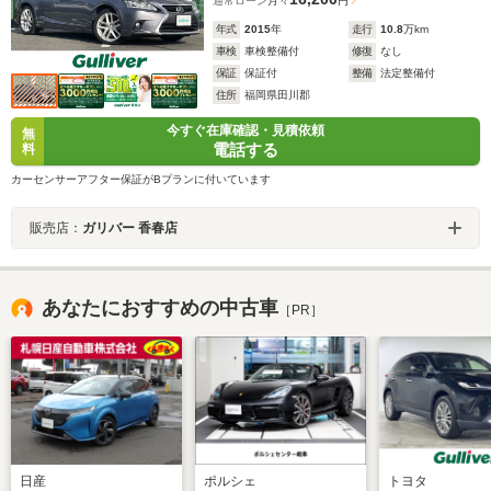
通常ローン
月々
円
年式
2015
年
走行
10.8
万km
車検
車検整備付
修復
なし
保証
保証付
整備
法定整備付
住所
福岡県田川郡
今すぐ在庫確認・見積依頼
無
電話する
料
カーセンサーアフター保証がBプランに付いています
販売店：
ガリバー 香春店
あなたにおすすめの中古車
［PR］
日産
ポルシェ
トヨタ