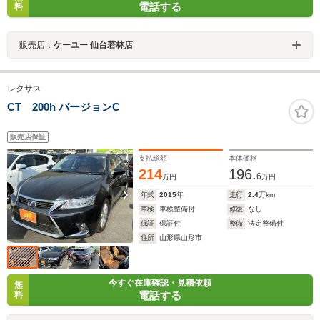
電話する
料
販売店：
ケーユー 仙台若林店
レクサス
CT 200h バージョンC
販売店保証
支払総額
本体価格
214
196.
6
万円
万円
年式
2015
年
走行
2.4
万km
車検
車検整備付
修復
なし
保証
保証付
整備
法定整備付
住所
山形県山形市
今すぐ在庫確認・見積依頼
無
電話する
料