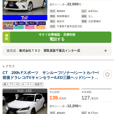
22,000
通常ローン
月々
円
年式
2015
年
走行
4.0
万km
車検
車検整備付
修復
なし
保証
保証付
整備
法定整備付
住所
千葉県千葉市花見川区
今すぐ在庫確認・見積依頼
無
電話する
料
販売店：
株式会社ＴＳＣ 買取直販千葉北インター店
レクサス
CT 200h Fスポーツ サンルーフ/ソナー/シートカバー/
前後ドラレコ/TVキャンセラー/LED三眼ヘッド/シートヒ
ーター/本革ステアリング/純正ナビ/フルセグ/バックカメ
購入プラン付
オンライン相談可
ラ/Bluetooth/ETC/記録簿
支払総額
本体価格
139.
127.
9
9
万円
万円
12,200
通常ローン
月々
円
年式
2014
年
走行
8.7
万km