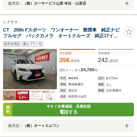
販売店：
（株）カーサービス山形 本社・山形店
レクサス
CT 200h Fスポーツ ワンオーナー 禁煙車 純正ナビ
フルセグ バックカメラ オートクルーズ 純正17イン
チAW LEDヘッドライト LEDフォグランプ 純正フロ
販売店保証
購入プラン付
アマット パドルシフト スマートキー2個 F左右シー
トヒーター 横滑り防止
支払総額
本体価格
256.
242.
6
0
万円
万円
24,700
通常ローン
月々
円
年式
2015
年
走行
4.7
万km
車検
車検整備付
修復
なし
保証
保証付
整備
法定整備付
住所
秋田県大仙市
今すぐ在庫確認・見積依頼
無
電話する
料
販売店：
（株）オートエムワン