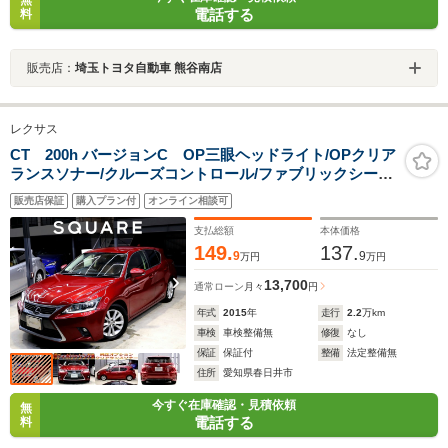
無
電話する
料
販売店：
埼玉トヨタ自動車 熊谷南店
レクサス
CT 200h バージョンC OP三眼ヘッドライト/OPクリア
ランスソナー/クルーズコントロール/ファブリックシー
ト/16インチ/スピンドルグリル/Bluetooth/USB/ETC
販売店保証
購入プラン付
オンライン相談可
支払総額
本体価格
149.
137.
9
9
万円
万円
13,700
通常ローン
月々
円
年式
2015
年
走行
2.2
万km
車検
車検整備無
修復
なし
保証
保証付
整備
法定整備無
住所
愛知県春日井市
今すぐ在庫確認・見積依頼
無
電話する
料