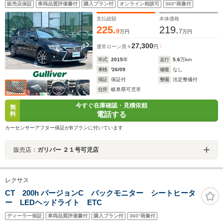
販売店保証
車両品質評価書付
購入プラン付
オンライン相談可
360°画像付
フト/ビルトインETC/ドライブレコーダ
支払総額
本体価格
225.
219.
9
7
万円
万円
27,300
通常ローン
月々
円
年式
2015
年
走行
5.6
万km
車検
'26/09
修復
なし
保証
保証付
整備
法定整備付
住所
岐阜県可児市
今すぐ在庫確認・見積依頼
無
電話する
料
カーセンサーアフター保証がBプランに付いています
販売店：
ガリバー ２１号可児店
レクサス
CT 200h バージョンC バックモニター シートヒータ
ー LEDヘッドライト ETC
ディーラー保証
車両品質評価書付
購入プラン付
360°画像付