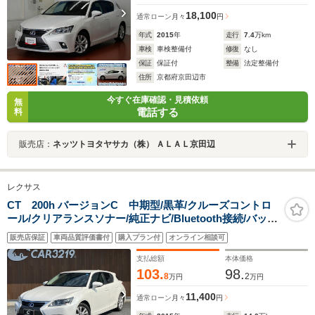
18,100
通常ローン
月々
円
年式
2015
年
走行
7.4
万km
車検
車検整備付
修復
なし
保証
保証付
整備
法定整備付
住所
京都府京田辺市
今すぐ在庫確認・見積依頼
無
電話する
料
販売店：
ネッツトヨタヤサカ（株） ＡＬＡＬ京田辺
レクサス
CT 200h バージョンC 中期型/黒革/クルーズコントロ
ール/クリアランスソナー/純正ナビ/Bluetooth接続/バック
カメラ/スマートキー&プッシュスタート/シートヒータ
販売店保証
車両品質評価書付
購入プラン付
オンライン相談可
ー/LEDヘッドライト
支払総額
本体価格
103.
98.
8
2
万円
万円
11,400
通常ローン
月々
円