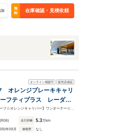
無
在庫確認・見積依頼
追加
料
オンライン相談可
販売店保証
ルーフ オレンジブレーキキャリ
 セーフティプラス レーダー
シート 1オーナー 禁煙車
【夏の大決算セール開催中】在庫一掃！８月３０まで！【３眼ＬＥＤ☆ムーンルーフ☆オレンジキャリパー】ワンオーナー☆禁煙車♪
5.3
(R06)
万km
走行距離
R09)年09月
なし
修復歴