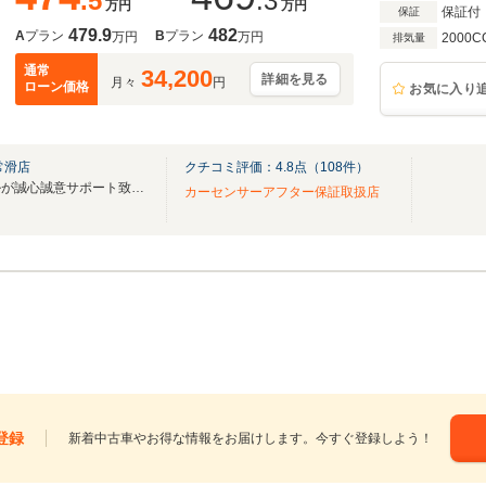
.5
.3
万円
万円
保証付
保証
479.9
482
A
プラン
B
プラン
万円
万円
2000C
排気量
通常
34,200
詳細を見る
月々
円
ローン価格
お気に入り
常滑店
クチコミ評価：
4.8
点（
108
件）
あたなのカーライフをアップルが誠心誠意サポート致します！
カーセンサーアフター保証取扱店
登録
新着中古車やお得な情報をお届けします。今すぐ登録しよう！