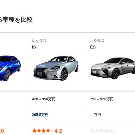
る車種を比較
レクサス
レクサス
IS
ES
420～950万円
790～920万円
295.5万円
‐‐‐万円
.0
4.2
-