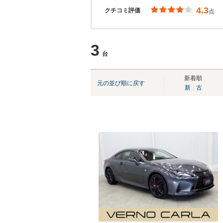
4.3
クチコミ評価
点
3
台
新着順
元の並び順に戻す
新
古