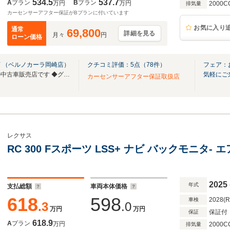
534.5
537.7
A
プラン
B
プラン
万円
万円
2000C
排気量
カーセンサーアフター保証がBプランに付いています
お気に入り
通常
69,800
詳細を見る
月々
円
ローン価格
 （ベルノカーラ岡崎店）
クチコミ評価：
5
点（
78
件）
フェア：
◆東証プライム上場グループの中古車販売店です ◆グループ5店舗 総在庫500台！
気軽にご
カーセンサーアフター保証取扱店
レクサス
RC 300 Fスポーツ LSS+ ナビ バックモニタ- 
2025
年式
支払総額
車両本体価格
618
598
2028(
車検
.3
.0
万円
万円
保証付
保証
618.9
A
プラン
万円
2000C
排気量