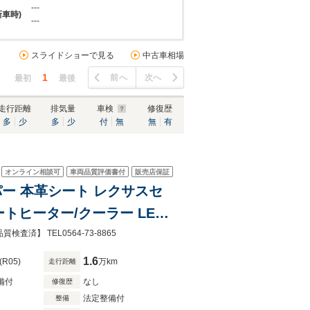
---
新車時)
---
スライドショーで見る
中古車相場
1
前へ
次へ
最初
最後
走行距離
排気量
車検
修復歴
多
少
多
少
付
無
無
有
オンライン相談可
車両品質評価書付
販売店保証
革シート レクサスセ
ートヒーター/クーラー LED
フルセグTV DVD
】 TEL0564-73-8865
1.6
(R05)
万km
走行距離
備付
なし
修復歴
法定整備付
整備