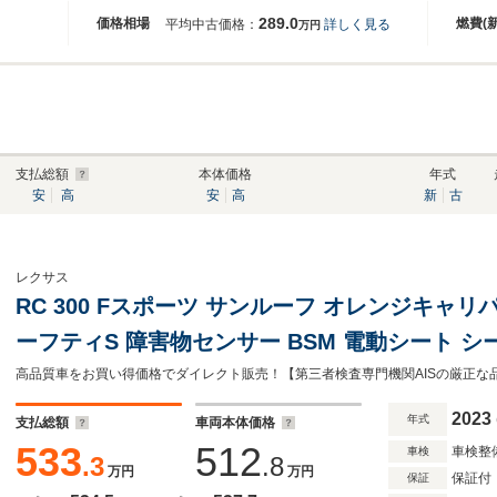
289.0
価格相場
燃費(
平均中古価格：
詳しく見る
万円
支払総額
本体価格
年式
安
高
安
高
新
古
レクサス
RC 300 Fスポーツ サンルーフ オレンジキャリパー 本
ーフティS 障害物センサー BSM 電動シート シ
ライト スマートキー 純正AW 純正ナビ Bカメラ 
高品質車をお買い得価格でダイレクト販売！【第三者検査専門機関AISの厳正な品質検査済
Bluetooth ETC ドラレコ
2023
年式
支払総額
車両本体価格
533
512
車検整
車検
.3
.8
万円
万円
保証付
保証