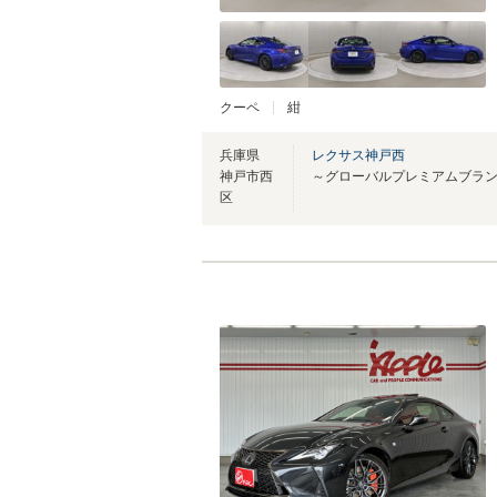
クーペ
紺
兵庫県
レクサス神戸西
神戸市西
区