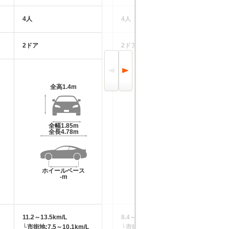
4人
4人
4
2ドア
2ドア
2
全高
1.4m
全高
1.35m
全幅
1.85m
全幅
1.92m
全長
4.78m
全長
4.77m
ホイールベース
ホイールベース
-m
-m
11.2～13.5km/L
8.4～14.4km/L
11
└市街地:7.5～10.1km/L
└市街地:5.0～11.4km/L
└市