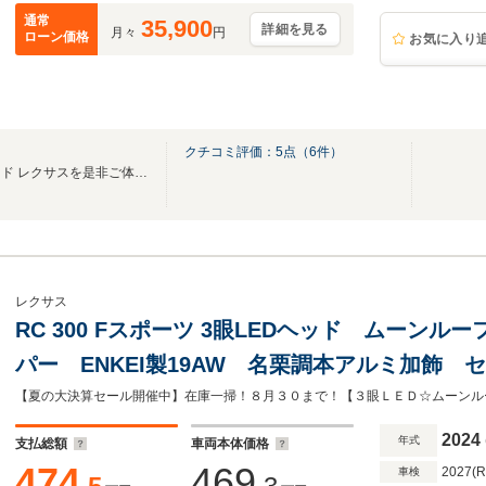
通常
35,900
詳細を見る
月々
円
ローン価格
お気に入り
クチコミ評価：
5
点（
6
件）
～グローバルプレミアムブランド レクサスを是非ご体感下さい。～
レクサス
RC 300 Fスポーツ 3眼LEDヘッド ムーン
パー ENKEI製19AW 名栗調本アルミ加飾
クルーズ BSM 純正10.3インチナビ 赤革
2024
年式
支払総額
車両本体価格
474
469
2027(
車検