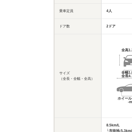
乗車定員
4人
ドア数
2ドア
全高
1
全幅
1
サイズ
全長
4
（全長・全幅・全高）
ホイール
-
8.5km/L
└市街地:5.3km/