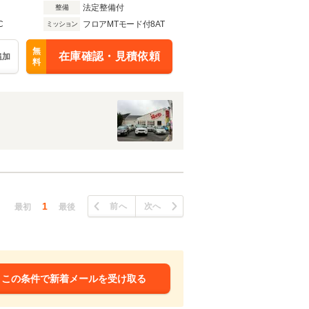
法定整備付
整備
C
フロアMTモード付8AT
ミッション
無
在庫確認・見積依頼
追加
料
1
前へ
次へ
最初
最後
この条件で新着メールを受け取る