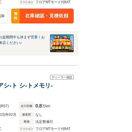
C
フロアMTモード付8AT
ミッション
無
在庫確認・見積依頼
追加
料
お盆期間中も休まず営業！お
来店ください♪
ディーラー保証
エアシ-ト シ-トメモリ-
0.8
(R07)
万km
走行距離
R10)年02月
なし
修復歴
法定整備付
整備
C
フロアMTモード付8AT
ミッション