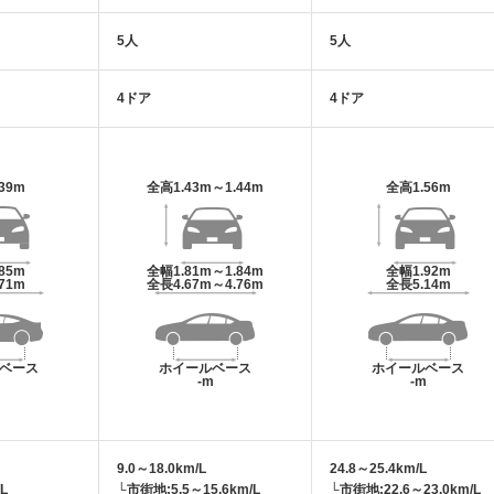
5人
5人
4ドア
4ドア
.39m
全高
1.43m～1.44m
全高
1.56m
.85m
全幅
1.81m～1.84m
全幅
1.92m
.71m
全長
4.67m～4.76m
全長
5.14m
ベース
ホイールベース
ホイールベース
m
-m
-m
9.0～18.0km/L
24.8～25.4km/L
L
└市街地:5.5～15.6km/L
└市街地:22.6～23.0km/L