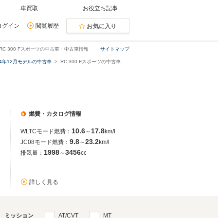
車買取
お役立ち記事
ログイン
閲覧履歴
お気に入り
RC 300 Fスポーツの中古車・中古車情報
サイトマップ
024年12月モデルの中古車
RC 300 Fスポーツの中古車
燃費・カタログ情報
10.6
17.8
WLTCモード燃費：
～
km/l
9.8
23.2
JC08モード燃費：
～
km/l
1998
3456
排気量：
～
cc
詳しく見る
ミッション
AT/CVT
MT