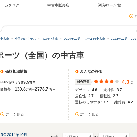
カタログ
中古車販売店
保険/ローン/他
中古車
全国のレクサス
RCの中古車
2014年10月～モデルの中古車
2022年12月～2
Fスポーツ（全国）の中古車
価格相場情報
みんなの評価
4.3
309.5
総合評価
平均価格：
点
万円
139.8
2778.7
価格帯：
万円～
万円
デザイン:
4.6
走行性:
3.7
居住性:
2.7
積載性:
2.7
運転のしやすさ:
3.7
維持費:
4.2
詳しく見る
詳しく見る
RC 2014年10月～