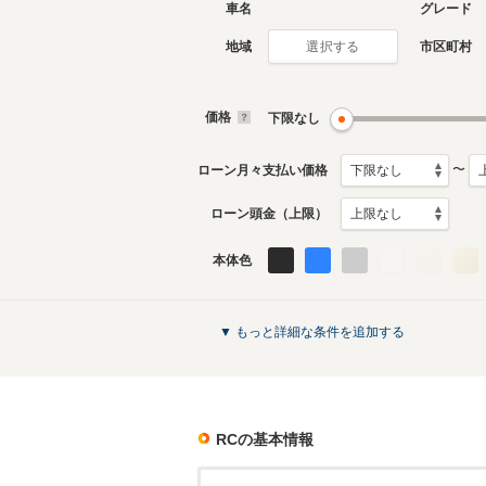
車名
グレード
地域
市区町村
選択する
価格
下限なし
〜
ローン月々支払い価格
ローン頭金（上限）
本体色
▼ もっと詳細な条件を追加する
RC
の基本情報