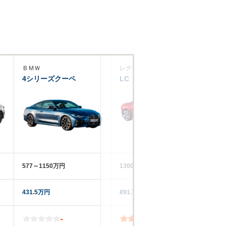
ＢＭＷ
レクサス
メ
4シリーズクーペ
LC
E
577～1150万円
1300～1780万円
68
431.5万円
891.7万円
34
-
3.5