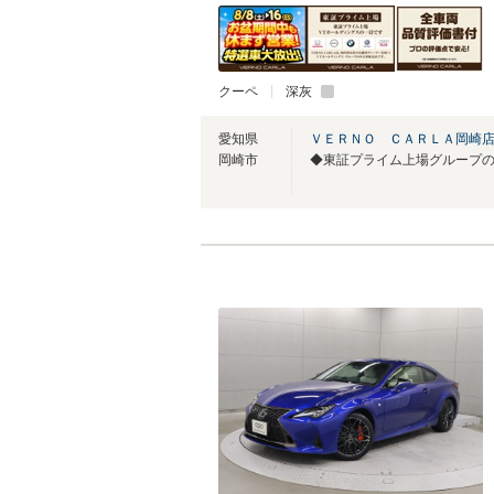
クーペ
深灰
愛知県
ＶＥＲＮＯ ＣＡＲＬＡ岡崎店
岡崎市