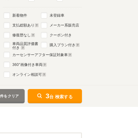
新着物件
未登録車
支払総額あり
メーカー系販売店
修復歴なし
クーポン付き
車両品質評価書
購入プラン付き
付き
カーセンサーアフター保証対象車
360
°画像付き車両
オンライン相談可
3
条件をクリア
台 検索する