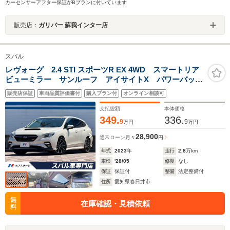
カーセンサーアフター保証がBプランに付いています
販売店：
ガリバー 蘇我インター店
スバル
レヴォーグ 2.4 STI スポーツR EX 4WD スマートリア
ビューミラー サンルーフ アイサイトX パワーバック
ドア 純正11.6インチナビ フロント＆サイド＆バックカ
販売店保証
車両品質評価書付
購入プラン付
オンライン相談可
メラ 禁煙車 メモリ付パワーシート シートヒータ
ー 純正18インチAW ETC
支払総額
本体価格
349.
336.
9
9
万円
万円
28,900
通常ローン
月々
円
年式
2023
年
走行
2.8
万km
車検
'28/05
修復
なし
保証
保証付
整備
法定整備付
住所
愛知県春日井市
無
在庫確認・見積依頼
料