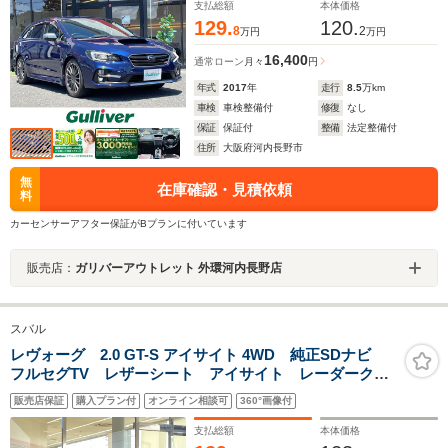
巻ステアリング MT付AT 衝突軽減
支払総額
本体価格
129.
120.
8
2
万円
万円
16,400
通常ローン
月々
円
年式
2017
年
走行
8.5
万km
車検
車検整備付
修復
なし
保証
保証付
整備
法定整備付
住所
大阪府河内長野市
無
在庫確認・見積依頼
料
カーセンサーアフター保証がBプランに付いています
販売店：
ガリバーアウトレット 外環河内長野店
スバル
レヴォーグ 2.0 GT-S アイサイト 4WD 純正SDナビ
フルセグTV レザーシート アイサイト レーダークル
ーズコントロール 純正AW ステアリングスイッチ パ
販売店保証
購入プラン付
オンライン相談可
360°画像付
ドルシフト プッシュスタート メモリーシート 純正
フロアマット ETC ドラレコ
支払総額
本体価格