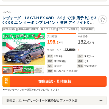
スバル
レヴォーグ 1.8 GT-H EX 4WD 8/9ま で(来 店予 約)で 3
0 0 0 0 エ ン クーポ ンプ レゼ ント 禁煙 アイサイトX 純
正11.6インチオプションナビ ブラインドスポットモニタ
販売店保証
車両品質評価書付
購入プラン付
オンライン相談可
360°画像付
ー 電動リアゲート 衝突軽減ブレーキ レーンキープ サイ
ド/バックカメラ
支払総額
本体価格
198.
182.
9
0
万円
万円
12,900
通常ローン
月々
円
年式
2021
年
走行
5.6
万km
車検
車検整備付
修復
なし
保証
保証付
整備
法定整備付
住所
埼玉県さいたま市緑区
無
在庫確認・見積依頼
料
カーセンサーアフター保証がBプランに付いています
販売店：
エバーグリーンオート株式会社 ファースト店