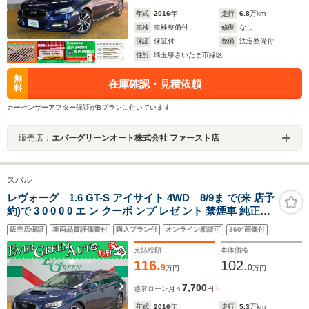
年式
2016
年
走行
6.8
万km
車検
車検整備付
修復
なし
保証
保証付
整備
法定整備付
住所
埼玉県さいたま市緑区
無
在庫確認・見積依頼
料
カーセンサーアフター保証がBプランに付いています
販売店：
エバーグリーンオート株式会社 ファースト店
スバル
レヴォーグ 1.6 GT-S アイサイト 4WD 8/9ま で(来 店予
約)で 3 0 0 0 0 エ ン クーポ ンプ レゼ ント 禁煙車 純正SD
ナビ アイサイトVer3 Bluetooth バックカメラ ETC アク
販売店保証
車両品質評価書付
購入プラン付
オンライン相談可
360°画像付
セスキー プッシュスタート LEDライト フォグ 横滑り防
止装置 純正18インチAW
支払総額
本体価格
116.
102.
9
0
万円
万円
7,700
通常ローン
月々
円
年式
2016
年
走行
5.3
万km