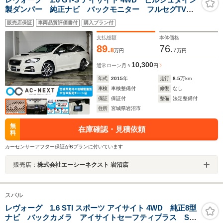
製ダンパー 純正ナビ バックモニター フルセグTV
S/Iドライブ レーダークルーズコントロール レーンキ
販売店保証
車両品質評価書付
購入プラン付
ープ 衝突被害軽減ブレーキ LEDヘッドライト オー
トライト ドライブレコーダー ETC
支払総額
本体価格
89.
76.
8
7
万円
万円
10,300
通常ローン
月々
円
年式
2015
年
走行
8.5
万km
車検
車検整備付
修復
なし
保証
保証付
整備
法定整備付
住所
宮城県岩沼市
無
在庫確認・見積依頼
料
カーセンサーアフター保証がBプランに付いています
販売店：
株式会社エーシーネクスト 岩沼店
スバル
レヴォーグ 1.6 STI スポーツ アイサイト 4WD 純正8型
ナビ バックカメラ アイサイトセーフティプラス STI