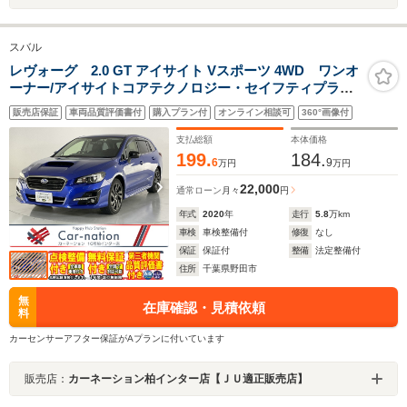
スバル
レヴォーグ 2.0 GT アイサイト Vスポーツ 4WD ワンオ
ーナー/アイサイトコアテクノロジー・セイフティプラ
ス/LEDヘッドランプ/BILSTEIN製ダンパー/前席パワーシ
販売店保証
車両品質評価書付
購入プラン付
オンライン相談可
360°画像付
ート・シートヒーター/F・S・Bカメラ/純正Panasonicナ
ビ/ブルーレイ再生/ETC/純正ドラレコ
支払総額
本体価格
199.
184.
6
9
万円
万円
22,000
通常ローン
月々
円
年式
2020
年
走行
5.8
万km
車検
車検整備付
修復
なし
保証
保証付
整備
法定整備付
住所
千葉県野田市
無
在庫確認・見積依頼
料
カーセンサーアフター保証がAプランに付いています
販売店：
カーネーション柏インター店【ＪＵ適正販売店】