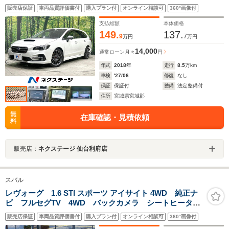
タワーバー 衝突軽減装置 ツーリングアシスト パワ
販売店保証
車両品質評価書付
購入プラン付
オンライン相談可
360°画像付
ーシート シートヒーター フルセグ Bluetooth ビル
シュタイン製ダンパー
支払総額
本体価格
149.
137.
9
7
万円
万円
14,000
通常ローン
月々
円
年式
2018
年
走行
8.5
万km
車検
'27/06
修復
なし
保証
保証付
整備
法定整備付
住所
宮城県宮城郡
無
在庫確認・見積依頼
料
販売店：
ネクステージ 仙台利府店
スバル
レヴォーグ 1.6 STI スポーツ アイサイト 4WD 純正ナ
ビ フルセグTV 4WD バックカメラ シートヒータ
ー ドライブレコーダー ETC メモリ付きパワーシー
販売店保証
車両品質評価書付
購入プラン付
オンライン相談可
360°画像付
ト レーダークルーズコントロール パドルシフト 革