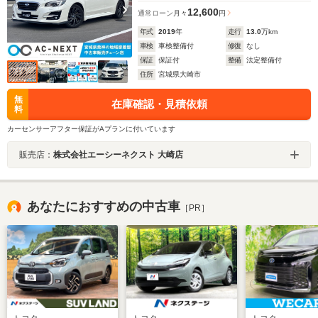
12,600
通常ローン
月々
円
年式
2019
年
走行
13.0
万km
車検
車検整備付
修復
なし
保証
保証付
整備
法定整備付
住所
宮城県大崎市
無
在庫確認・見積依頼
料
カーセンサーアフター保証がAプランに付いています
販売店：
株式会社エーシーネクスト 大崎店
あなたにおすすめの中古車
［PR］