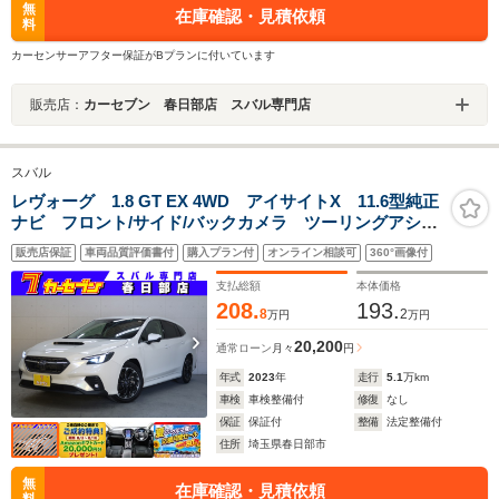
無
在庫確認・見積依頼
料
カーセンサーアフター保証がBプランに付いています
販売店：
カーセブン 春日部店 スバル専門店
スバル
レヴォーグ 1.8 GT EX 4WD アイサイトX 11.6型純正
ナビ フロント/サイド/バックカメラ ツーリングアシス
ト CarPlay対応 パワーシート シートヒーター ドラ
販売店保証
車両品質評価書付
購入プラン付
オンライン相談可
360°画像付
レコ ETC スマートキー デジタルコックピット 純
正アルミ
支払総額
本体価格
208.
193.
8
2
万円
万円
20,200
通常ローン
月々
円
年式
2023
年
走行
5.1
万km
車検
車検整備付
修復
なし
保証
保証付
整備
法定整備付
住所
埼玉県春日部市
無
在庫確認・見積依頼
料