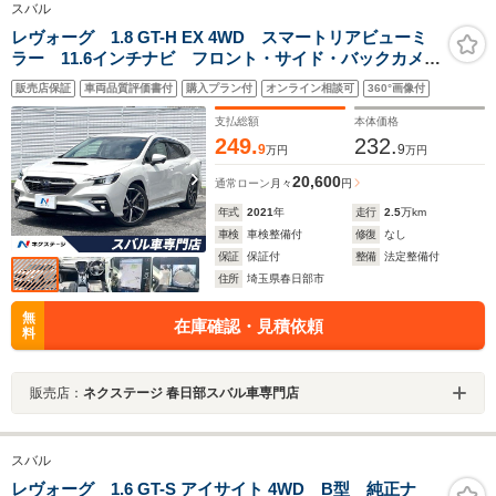
スバル
レヴォーグ 1.8 GT-H EX 4WD スマートリアビューミ
ラー 11.6インチナビ フロント・サイド・バックカメ
ラ ETC ドライブレコーダー 12.3インチフル液晶メー
販売店保証
車両品質評価書付
購入プラン付
オンライン相談可
360°画像付
ター 純正18インチアルミホイール LEDヘッドライト
支払総額
本体価格
249.
232.
9
9
万円
万円
20,600
通常ローン
月々
円
年式
2021
年
走行
2.5
万km
車検
車検整備付
修復
なし
保証
保証付
整備
法定整備付
住所
埼玉県春日部市
無
在庫確認・見積依頼
料
販売店：
ネクステージ 春日部スバル車専門店
スバル
レヴォーグ 1.6 GT-S アイサイト 4WD B型 純正ナ