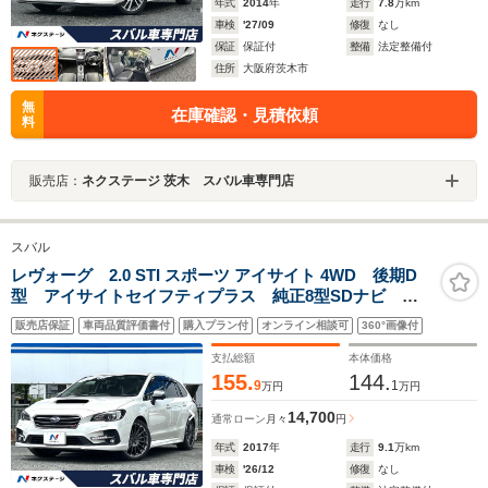
年式
2014
年
走行
7.8
万km
車検
'27/09
修復
なし
保証
保証付
整備
法定整備付
住所
大阪府茨木市
無
在庫確認・見積依頼
料
販売店：
ネクステージ 茨木 スバル車専門店
スバル
レヴォーグ 2.0 STI スポーツ アイサイト 4WD 後期D
型 アイサイトセイフティプラス 純正8型SDナビ フ
ロント＆サイド＆バックカメラ スマートリアビューミ
販売店保証
車両品質評価書付
購入プラン付
オンライン相談可
360°画像付
ラー リアビークルディティクション 禁煙車 革シー
ト シートヒーター メモリ付パワーシート
支払総額
本体価格
155.
144.
9
1
万円
万円
14,700
通常ローン
月々
円
年式
2017
年
走行
9.1
万km
車検
'26/12
修復
なし