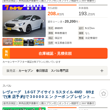
販売店保証
車両品質評価書付
購入プラン付
オンライン相談可
360°画像付
レコ ETC スマートキー デジタルコックピット 純
正アルミ
支払総額
本体価格
208.
193.
8
2
万円
万円
20,200
通常ローン
月々
円
年式
2023
年
走行
5.1
万km
車検
車検整備付
修復
なし
保証
保証付
整備
法定整備付
住所
埼玉県春日部市
無
在庫確認・見積依頼
料
カーセンサーアフター保証がBプランに付いています
販売店：
カーセブン 春日部店 スバル専門店
スバル
レヴォーグ 1.6 GT アイサイト Sスタイル 4WD 8/9ま
で(来 店予 約)で 3 0 0 0 0 エ ン クーポ ンプ レゼ ント 禁
煙車 純正メモリナビ 衝突軽減ブレーキ サイド/バックカ
販売店保証
車両品質評価書付
購入プラン付
オンライン相談可
360°画像付
メラ ETC2.0 車線逸脱警報 Bluetooth パワーシート アダ