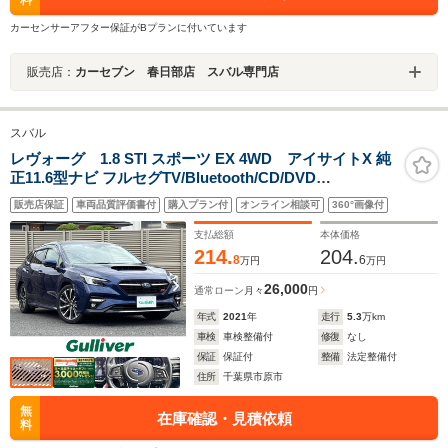
カーセンサーアフター保証がBプランに付いています
販売店：
カーセブン 春日部店 スバル専門店
スバル
レヴォーグ 1.8 STI スポーツ EX 4WD アイサイトX 純
正11.6型ナビ フルセグTV/Bluetooth/CD/DVD
AppleCarPlay/AndroidAuto バックカメラ 前方ドライブ
販売店保証
車両品質評価書付
購入プラン付
オンライン相談可
360°画像付
レコーダー 全車速追従機能付クルーズコントロール 電動
リアゲート プリクラッシュブレーキ
支払総額
本体価格
214.
204.
8
6
万円
万円
26,000
通常ローン
月々
円
年式
2021
年
走行
5.3
万km
車検
車検整備付
修復
なし
保証
保証付
整備
法定整備付
住所
千葉県市原市
無
在庫確認・見積依頼
料