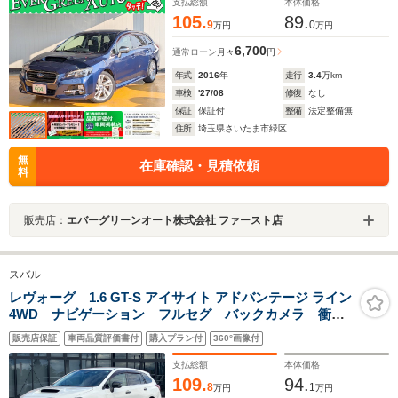
プティブクルコン
支払総額
本体価格
105.
89.
9
0
万円
万円
6,700
通常ローン
月々
円
年式
2016
年
走行
3.4
万km
車検
'27/08
修復
なし
保証
保証付
整備
法定整備無
住所
埼玉県さいたま市緑区
無
在庫確認・見積依頼
料
販売店：
エバーグリーンオート株式会社 ファースト店
スバル
レヴォーグ 1.6 GT-S アイサイト アドバンテージ ライン
4WD ナビゲーション フルセグ バックカメラ 衝突
軽減ブレーキ レーンキープアシスト ブラインドスポ
販売店保証
車両品質評価書付
購入プラン付
360°画像付
ットモニター ハーフレザーシート シートヒーター
アダクティブクルーズコントロール アイサイト ETC
支払総額
本体価格
109.
94.
8
1
万円
万円