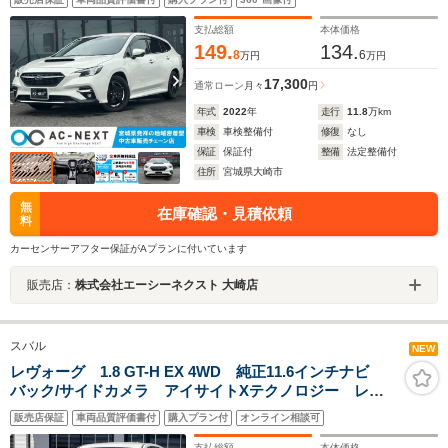
ル パドルシフト MTモード パワーシート シートヒ
ーター フルセグTV Bluetooth
支払総額
本体価格
149.
134.
8
6
万円
万円
17,300
通常ローン
月々
円
年式
2022
年
走行
11.8
万km
車検
車検整備付
修復
なし
保証
保証付
整備
法定整備付
住所
宮城県大崎市
無
在庫確認・見積依頼
料
カーセンサーアフター保証がAプランに付いています
販売店：
株式会社エーシーネクスト 大崎店
スバル
NEW
レヴォーグ 1.8 GT-H EX 4WD 純正11.6インチナビ
バック/サイドカメラ アイサイトXテクノロジー レー
ダークルーズ 4WD 電動リアゲート 全席シートヒー
販売店保証
車両品質評価書付
購入プラン付
オンライン相談可
ター ドラレコ スマートキー LEDヘッドライト
ETC
支払総額
本体価格