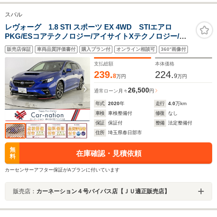
スバル
レヴォーグ 1.8 STI スポーツ EX 4WD STIエアロ
PKG/ESコアテクノロジー/アイサイトXテクノロジー/ア
イサイトセイフティプラス(運転支援/視界拡張)/フルLED
販売店保証
車両品質評価書付
購入プラン付
オンライン相談可
360°画像付
ヘッドライト/ZF製電子制御ダンパー/ボルドー&黒革シー
ト/11.6インチインフォメーションDSP/ETC
支払総額
本体価格
239.
224.
8
9
万円
万円
26,500
通常ローン
月々
円
年式
2020
年
走行
4.0
万km
車検
車検整備付
修復
なし
保証
保証付
整備
法定整備付
住所
埼玉県春日部市
無
在庫確認・見積依頼
料
カーセンサーアフター保証がAプランに付いています
販売店：
カーネーション４号バイパス店【ＪＵ適正販売店】