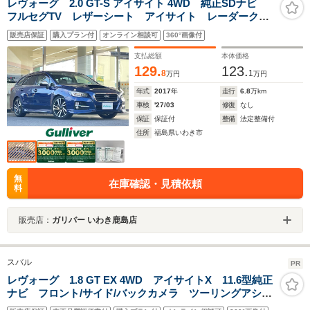
レヴォーグ 2.0 GT-S アイサイト 4WD 純正SDナビ
フルセグTV レザーシート アイサイト レーダークル
ーズコントロール 純正AW ステアリングスイッチ パ
販売店保証
購入プラン付
オンライン相談可
360°画像付
ドルシフト プッシュスタート メモリーシート 純正
フロアマット ETC ドラレコ
支払総額
本体価格
129.
123.
8
1
万円
万円
年式
2017
年
走行
6.8
万km
車検
'27/03
修復
なし
保証
保証付
整備
法定整備付
住所
福島県いわき市
無
在庫確認・見積依頼
料
販売店：
ガリバー いわき鹿島店
スバル
PR
レヴォーグ 1.8 GT EX 4WD アイサイトX 11.6型純正
ナビ フロント/サイド/バックカメラ ツーリングアシス
ト CarPlay対応 パワーシート シートヒーター ドラ