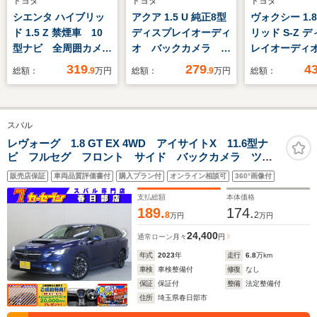
トヨタ
トヨタ
トヨタ
シエンタ ハイブリッ
アクア 1.5 U 純正8型
ヴォクシー 1.
ド 1.5 Z 禁煙車 10
ディスプレイオーディ
リッド S-Z 
型ナビ 全周囲カメ
オ バックカメラ
レイオーディオ
ラ コンフォート
100V電源 衝突軽
ンチ/衝突安全
319
279
4
総額：
.9
万円
総額：
.9
万円
総額：
PKG 天井サーキュ
減 レーダークルー
側電動スライド
レーター 純正OP15
ズ 禁煙車 前後ドラ
シートヒーター
インチAW 7人乗
レコ コーナーセンサ
逸脱防止支援
スバル
り 両側電動ドア
ー スマートキー
ム/シート ハ
100V電源 レーダー
LEDヘッド
ー/ヘッドラン
レヴォーグ 1.8 GT EX 4WD アイサイトX 11.6型ナ
ビ フルセグ フロント サイド バックカメラ ツー
クルーズ シートヒー
ETC2.0 アップルカ
LED/ETC/EB
リングアシスト リアビークル コーナーセンサー ス
ター ETC2.0 パー
ープレイ
販売店保証
車両品質評価書付
購入プラン付
オンライン相談可
360°画像付
マートキー Bluetooth シートヒーター LEDライト
クアシスト
CarPlay対応 ETC
支払総額
本体価格
189.
174.
8
2
万円
万円
24,400
通常ローン
月々
円
年式
2023
年
走行
6.8
万km
車検
車検整備付
修復
なし
保証
保証付
整備
法定整備付
住所
埼玉県春日部市