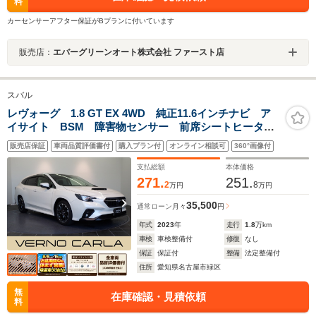
料
カーセンサーアフター保証がBプランに付いています
販売店：
エバーグリーンオート株式会社 ファースト店
スバル
レヴォーグ 1.8 GT EX 4WD 純正11.6インチナビ ア
イサイト BSM 障害物センサー 前席シートヒータ
ー 運転席パワーシート LEDヘッドライト スマート
販売店保証
車両品質評価書付
購入プラン付
オンライン相談可
360°画像付
キー 純正AW フルセグTV Bluetooth ETC
支払総額
本体価格
271.
251.
2
8
万円
万円
35,500
通常ローン
月々
円
年式
2023
年
走行
1.8
万km
車検
車検整備付
修復
なし
保証
保証付
整備
法定整備付
住所
愛知県名古屋市緑区
無
在庫確認・見積依頼
料