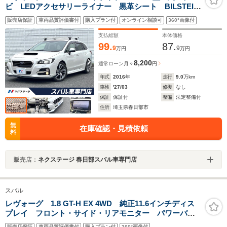
ビ LEDアクセサリーライナー 黒革シート BILSTEIN
ダンパー LEDヘッドライト 革巻きステアリング 純
販売店保証
車両品質評価書付
購入プラン付
オンライン相談可
360°画像付
正18インチアルミホイール スマートキー 禁煙車 ワ
ンオーナー
支払総額
本体価格
99.
87.
9
9
万円
万円
8,200
通常ローン
月々
円
年式
2016
年
走行
9.0
万km
車検
'27/03
修復
なし
保証
保証付
整備
法定整備付
住所
埼玉県春日部市
無
在庫確認・見積依頼
料
販売店：
ネクステージ 春日部スバル車専門店
スバル
レヴォーグ 1.8 GT-H EX 4WD 純正11.6インチディス
プレイ フロント・サイド・リアモニター パワーバッ
クドア ドラレコ アダプティブクルーズコントロー
販売店保証
車両品質評価書付
購入プラン付
360°画像付