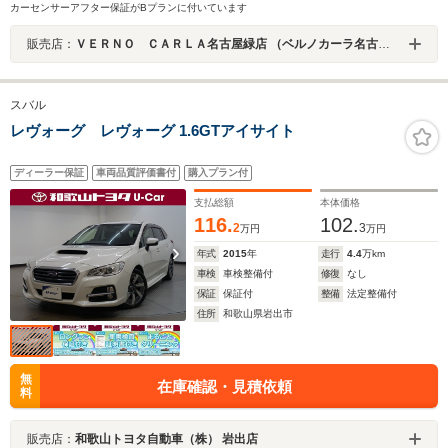
カーセンサーアフター保証がBプランに付いています
販売店：
ＶＥＲＮＯ ＣＡＲＬＡ名古屋緑店 （ベルノカーラ名古屋緑店）
スバル
レヴォーグ レヴォーグ 1.6GTアイサイト
ディーラー保証
車両品質評価書付
購入プラン付
支払総額
本体価格
116.
102.
2
3
万円
万円
年式
2015
年
走行
4.4
万km
車検
車検整備付
修復
なし
保証
保証付
整備
法定整備付
住所
和歌山県岩出市
無
在庫確認・見積依頼
料
販売店：
和歌山トヨタ自動車（株） 岩出店