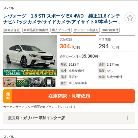
スバル
レヴォーグ 1.8 STI スポーツ EX 4WD 純正11.6インチ
ナビ/バックカメラ/サイドカメラ/アイサイトX/本革シー
ト/パワーシート/シートヒーター/シートメモリー/ブライ
販売店保証
車両品質評価書付
購入プラン付
オンライン相談可
360°画像付
ンドスポットモニター/パワーバックドア/LEDヘッドライ
ト
支払総額
本体価格
304.
294.
8
3
万円
万円
35,300
通常ローン
月々
円
年式
2023
年
走行
2.2
万km
車検
車検整備付
修復
なし
保証
保証付
整備
法定整備付
住所
埼玉県草加市
無
在庫確認・見積依頼
料
カーセンサーアフター保証がBプランに付いています
販売店：
ガリバー 草加インター店
スバル