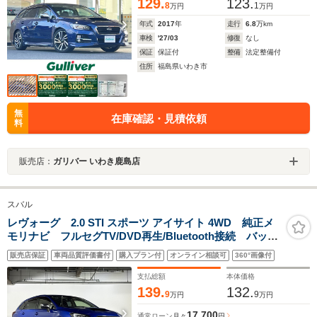
129.
123.
8
1
万円
万円
年式
2017
年
走行
6.8
万km
車検
'27/03
修復
なし
保証
保証付
整備
法定整備付
住所
福島県いわき市
無
在庫確認・見積依頼
料
販売店：
ガリバー いわき鹿島店
スバル
レヴォーグ 2.0 STI スポーツ アイサイト 4WD 純正メ
モリナビ フルセグTV/DVD再生/Bluetooth接続 バック
カメラ ドラレコ ACC BSM パドルシフト レーン
販売店保証
車両品質評価書付
購入プラン付
オンライン相談可
360°画像付
キープ 衝突軽減 メモリーシート/パワーシート シー
トヒータ レザーシート スマートキー
支払総額
本体価格
139.
132.
9
9
万円
万円
17,700
通常ローン
月々
円