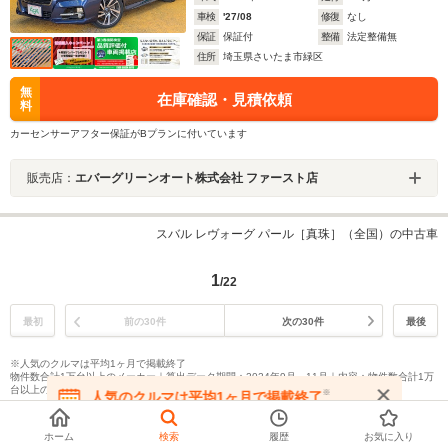
車検
'27/08
修復
なし
保証
保証付
整備
法定整備無
住所
埼玉県さいたま市緑区
無
在庫確認・見積依頼
料
カーセンサーアフター保証がBプランに付いています
販売店：
エバーグリーンオート株式会社 ファースト店
スバル レヴォーグ パール［真珠］（全国）の中古車
1
/22
最初
前の30件
次の30件
最後
※人気のクルマは平均1ヶ月で掲載終了
物件数合計1万台以上のメーカー｜算出データ期間：2024年9月～11月｜内容：物件数合計1万
台以上のメーカーのうち、掲載が終了した物件数が1,000台以上の場合
※
人気のクルマは平均1ヶ月で掲載終了
在庫が無くなる前にお問い合わせください
ホーム
検索
履歴
お気に入り