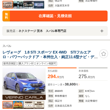
保証
保証付
整備
法定整備付
住所
大阪府茨木市
無
在庫確認・見積依頼
料
販売店：
ネクステージ 茨木 スバル車専門店
スバル
レヴォーグ 1.8 STI スポーツ EX 4WD STIフルエア
ロ・パワーバックドア・本州仕入・純正11.6型ナビ・デジ
タルミラー・LEDライナー・フロントフォグランプ・全
販売店保証
購入プラン付
オンライン相談可
席シートヒーター・電動シート・純正ドラレコ・アイサ
イト・純正STIアルミ・Bluetooth・ETC
支払総額
本体価格
294.
275.
9
8
万円
万円
38,600
通常ローン
月々
円
年式
2023
年
走行
0.9
万km
車検
車検整備付
修復
なし
保証
保証付
整備
法定整備付
住所
北海道北広島市