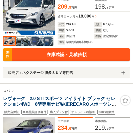
209.
198.
9
7
万円
万円
18,000
通常ローン
月々
円
年式
2021
年
走行
6.9
万km
車検
'26/11
修復
なし
保証
保証付
整備
法定整備付
住所
福岡県福岡市博多区
無
在庫確認・見積依頼
料
販売店：
ネクステージ 博多ＳＵＶ専門店
スバル
レヴォーグ 2.0 STI スポーツ アイサイト ブラック セレ
クション4WD 8型専用ナビ/純正RECAROスポーツシー
ト/セイフティプラス(後側方検知/ハイビームアシスト/ス
販売店保証
車両品質評価書付
購入プラン付
オンライン相談可
360°画像付
マートミラー/フロント・サイドビューモニター)/アイサイ
トコアテクノロジー/ステアリング連動LEDライト/純正ド
支払総額
本体価格
ラレコ
234.
219.
6
9
万円
万円