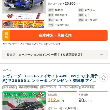
25,900
通常ローン
月々
円
年式
2019
年
走行
6.7
万km
車検
車検整備付
修復
なし
保証
保証付
整備
法定整備付
住所
千葉県野田市
無
在庫確認・見積依頼
料
カーセンサーアフター保証がAプランに付いています
販売店：
カーネーション柏インター店【ＪＵ適正販売店】
スバル
レヴォーグ 1.6 GT-S アイサイト 4WD 8/9ま で(来 店予
約)で 3 0 0 0 0 エ ン クーポ ンプ レゼ ント 禁煙車 アイサ
イトVer3 アダプティブクルコン 純正メモリナビ
販売店保証
車両品質評価書付
購入プラン付
オンライン相談可
360°画像付
Bluetooth 衝突軽減ブレーキ レーンキープ バックカメラ
ETC プッシュスタート
支払総額
本体価格
112.
98.
9
0
万円
万円
7,400
通常ローン
月々
円