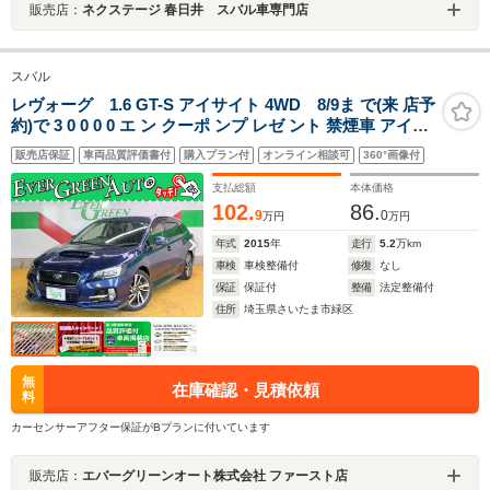
販売店：
ネクステージ 春日井 スバル車専門店
スバル
レヴォーグ 1.6 GT-S アイサイト 4WD 8/9ま で(来 店予
約)で 3 0 0 0 0 エ ン クーポ ンプ レゼ ント 禁煙車 アイサ
イトVer3 純正SDナビ ブラインドスポットモニター
販売店保証
車両品質評価書付
購入プラン付
オンライン相談可
360°画像付
Bluetooth 衝突軽減ブレーキ レーンキープ ETC プッシュ
スタート LEDライト
支払総額
本体価格
102.
86.
9
0
万円
万円
年式
2015
年
走行
5.2
万km
車検
車検整備付
修復
なし
保証
保証付
整備
法定整備付
住所
埼玉県さいたま市緑区
無
在庫確認・見積依頼
料
カーセンサーアフター保証がBプランに付いています
販売店：
エバーグリーンオート株式会社 ファースト店