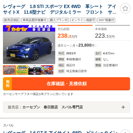
レヴォーグ 1.8 STI スポーツ EX 4WD 革シート アイ
サイトX 11.6型ナビ デジタルミラー フロント サイ
ド バックカメラ 自動バックドア ツーリングアシス
販売店保証
車両品質評価書付
購入プラン付
オンライン相談可
360°画像付
ト リアビークルディテクション Bluetooth フルセ
グ スマートキー LED ETC
支払総額
本体価格
238.
223.
8
5
万円
万円
23,800
通常ローン
月々
円
年式
2021
年
走行
4.0
万km
車検
車検整備付
修復
なし
保証
保証付
整備
法定整備付
住所
埼玉県春日部市
無
在庫確認・見積依頼
料
カーセンサーアフター保証がBプランに付いています
販売店：
カーセブン 春日部店 スバル専門店
スバル
レヴォーグ 1.6 GT-S アイサイト 4WD ビルシュタイン