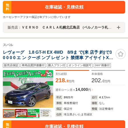
無
在庫確認・見積依頼
料
カーセンサーアフター保証がBプランに付いています
販売店：
ＶＥＲＮＯ ＣＡＲＬＡ札幌北広島店 （ベルノカーラ札幌北広島店）
スバル
レヴォーグ 1.8 GT-H EX 4WD 8/9ま で(来 店予 約)で3
0 0 0 0 エ ン クーポ ンプ レゼ ント 禁煙車 アイサイトX
純正11.6インチディスプレイナビ ETC2.0 ブラインドスポ
販売店保証
車両品質評価書付
購入プラン付
オンライン相談可
360°画像付
ットモニター 衝突軽減ブレーキ レーンキープ Bluetooth
パワーシート
支払総額
本体価格
218.
202.
9
0
万円
万円
14,000
通常ローン
月々
円
年式
2021
年
走行
4.1
万km
車検
車検整備付
修復
なし
保証
保証付
整備
法定整備付
住所
埼玉県さいたま市緑区
無
在庫確認・見積依頼