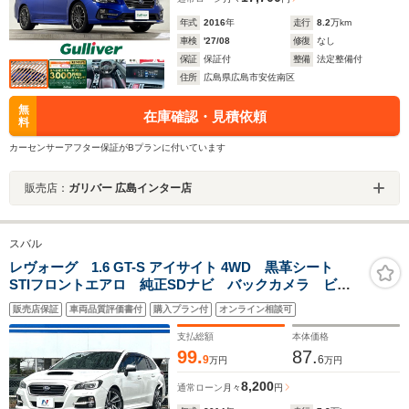
年式
2016
年
走行
8.2
万km
車検
'27/08
修復
なし
保証
保証付
整備
法定整備付
住所
広島県広島市安佐南区
無
在庫確認・見積依頼
料
カーセンサーアフター保証がBプランに付いています
販売店：
ガリバー 広島インター店
スバル
レヴォーグ 1.6 GT-S アイサイト 4WD 黒革シート
STIフロントエアロ 純正SDナビ バックカメラ ビル
シュタイン製ダンパー 禁煙車 メモリ付パワーシー
販売店保証
車両品質評価書付
購入プラン付
オンライン相談可
ト シートヒーター 純正革巻きステアリング パドル
シフト LEDヘッドライト
支払総額
本体価格
99.
87.
9
6
万円
万円
8,200
通常ローン
月々
円