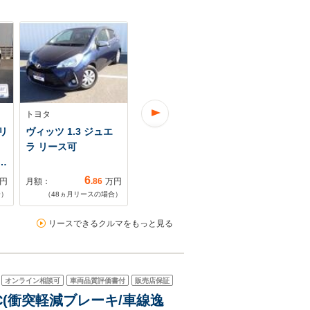
トヨタ
トヨタ
モリ
ヴィッツ 1.3 ジュエ
ヴィッツ 1.0 F Mパッ
ラ リース可
ケージ リース可
…
6
36
円
月額：
.86
万円
月額：
.47
万円
合）
（
48
ヵ月リースの場合）
（
48
ヵ月リースの場合）
リースできるクルマをもっと見る
オンライン相談可
車両品質評価書付
販売店保証
スC(衝突軽減ブレーキ/車線逸