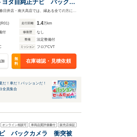
トヨタ自純正ナビ バックカ
インドウ オートヘッドライ
愛知県・名古屋最大級の登録済未使用車、チョイ乗り専門店はパッションプラス春日井店・南大高店では、縁ある全ての方に感謝を忘れずサービスの向上と笑顔でお客様をお迎えします。
1.4
(R01)
万km
走行距離
備付
なし
修復歴
法定整備付
整備
C
フロアCVT
ミッション
無
在庫確認・見積依頼
追加
料
夏だ！車だ！パッションだ！
ヨ全員集合
オンライン相談可
車両品質評価書付
販売店保証
SDナビ バックカメラ 衝突被