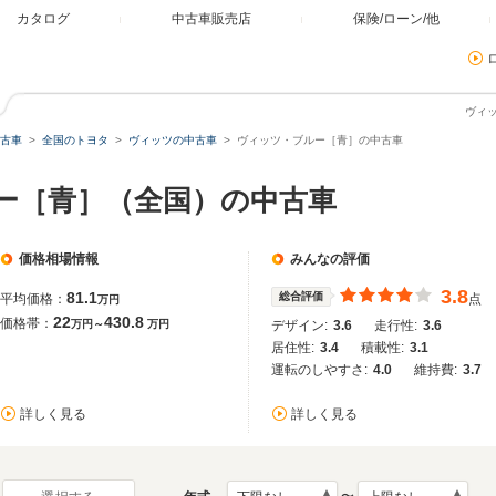
カタログ
中古車販売店
保険/ローン/他
ヴィ
古車
全国のトヨタ
ヴィッツの中古車
ヴィッツ・ブルー［青］の中古車
ルー［青］（全国）の中古車
価格相場情報
みんなの評価
3.8
81.1
総合評価
平均価格：
点
万円
22
430.8
価格帯：
万円～
万円
デザイン:
3.6
走行性:
3.6
居住性:
3.4
積載性:
3.1
運転のしやすさ:
4.0
維持費:
3.7
詳しく見る
詳しく見る