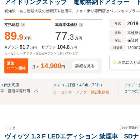
アイドリングストップ 電動格納ドアミラー 
メラ ETC マニュアルエアコン パワーウ
ト
2019
年式
支払総額
車両本体価格
89
77
車検整
車検
.9
.3
万円
万円
保証付
保証
91.7
104.8
A
プラン
B
プラン
万円
万円
1300C
排気量
カーセンサーアフター保証がAプランに付いています
お気に入り
通常
14,900
詳細を見る
月々
円
ローン価格
ラス南大高店
クチコミ評価：
4.8
点（
73
件）
フェア：
★東海最大級！登録済み未使用車 普通車専門店 パッションプラス 南大高店★
セールだ
カーセンサーアフター保証取扱店
360°
画像付
トヨタ
ヴィッツ 1.3 F LEDエディション 禁煙車 