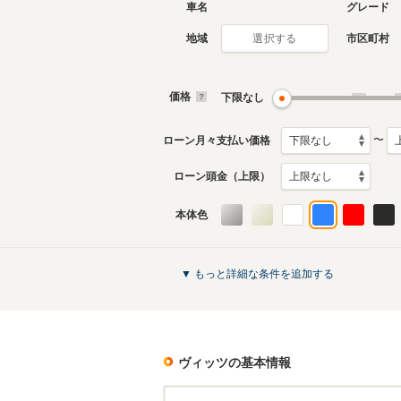
車名
グレード
地域
市区町村
選択する
3代目
2代目
2010年12月～2020年2月
2005年2
生産モデル
生産モデ
価格
下限なし
ヴィッツのカタログを見る
〜
ローン月々支払い価格
ローン頭金（上限）
本体色
▼ もっと詳細な条件を追加する
ヴィッツ
の基本情報