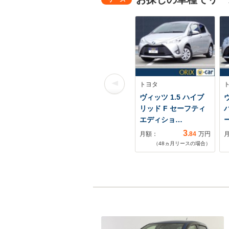
トヨタ
ヴィッツ 1.5 ハイブ
ヴ
リッド F セーフティ
エディショ…
3
月額：
.84
万円
（
48
ヵ月リースの場合）