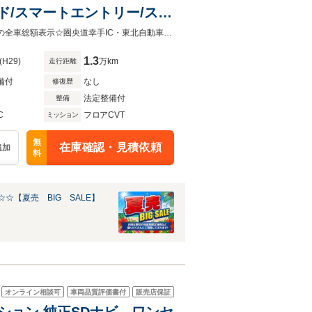
ッド/スマートエントリー/スマ
Dナビ/ワンセグ
クルマ専門コンシェルジュ【カーネーショングループ】総在庫約600台！！安心の全車総額表示☆圏央道幸手IC・東北自動車道岩槻ICから約30分とアクセス良好【直通電話048-753-6633】
1.3
(H29)
万km
走行距離
備付
なし
修復歴
法定整備付
整備
C
フロアCVT
ミッション
無
在庫確認・見積依頼
追加
料
☆【夏売 BIG SALE】
オンライン相談可
車両品質評価書付
販売店保証
ィション 純正SDナビ ワンセ