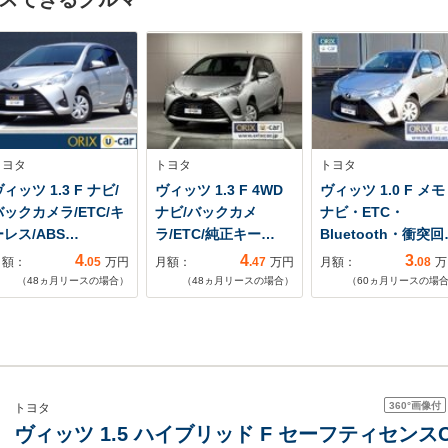
トヨタ
トヨタ
トヨタ
ィッツ 1.3 F ナビ/
ヴィッツ 1.3 F 4WD
ヴィッツ 1.0 F メ
バックカメラ/ETC/キ
ナビ/バックカメ
ナビ・ETC・
ーレス/ABS…
ラ/ETC/純正キー…
Bluetooth・衝突回
4
4
3
月額：
.05
万円
月額：
.47
万円
月額：
.08
万
（
48
ヵ月リースの場合）
（
48
ヵ月リースの場合）
（
60
ヵ月リースの場
360°
画像付
トヨタ
ヴィッツ 1.5 ハイブリッド F セーフティセン