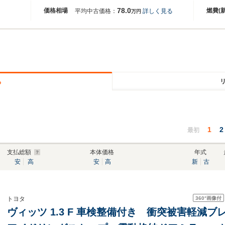
78.0
価格相場
燃費(
平均中古価格：
詳しく見る
万円
る
1
2
最初
支払総額
本体価格
年式
安
高
安
高
新
古
360°
画像付
トヨタ
ヴィッツ 1.3 F 車検整備付き 衝突被害軽