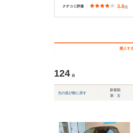
3.8
クチコミ評価
点
購入す
124
台
新着順
元の並び順に戻す
新
古