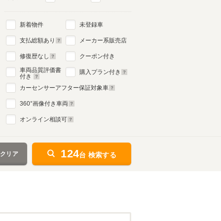
新着物件
未登録車
支払総額あり
メーカー系販売店
修復歴なし
クーポン付き
車両品質評価書
購入プラン付き
付き
カーセンサーアフター保証対象車
360
°画像付き車両
オンライン相談可
124
をクリア
台 検索する