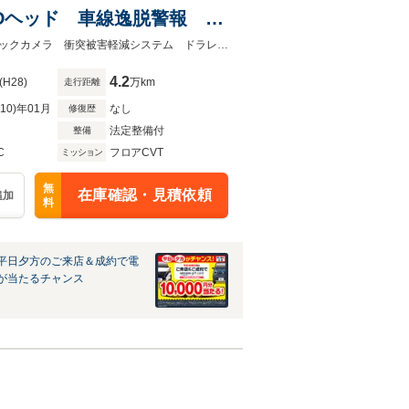
Dヘッド 車線逸脱警報 オ
セグ
★グループ約３０，０００台の在庫から取り寄せ可能！★禁煙車 ＳＤナビ バックカメラ 衝突被害軽減システム ドラレコ スマートキー ＬＥＤヘッド
4.2
(H28)
万km
走行距離
R10)年01月
なし
修復歴
法定整備付
整備
C
フロアCVT
ミッション
無
在庫確認・見積依頼
追加
料
平日夕方のご来店＆成約で電
が当たるチャンス