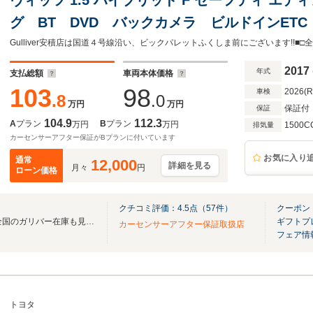
グ BT DVD バックカメラ ビルドインET
ス プリクラッシュ オートハイビーム レー
ト ドアバイザー ステアリングスイッチ
2017
年式
支払総額
車両本体価格
103
98
2026(
車検
.8
.0
万円
万円
保証付
保証
104.9
112.3
A
プラン
B
プラン
万円
万円
1500C
排気量
カーセンサーアフター保証がBプランに付いています
お気に入り
通常
12,000
詳細を見る
月々
円
ローン価格
クチコミ評価：
4.5
点（
57
件）
クーポン
無料電話は24時間ご案内！！全国のガリバー在庫も見たい方は一括照会が可能です！
ギフトプ
カーセンサーアフター保証取扱店
フェア情
トヨタ