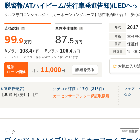
脱警報/ATハイビーム/先行車発進告知)/LEDヘ
イルシートセット/ステアリングスイッチ/純正S
TV/CD/Bluetooth/Bカメラ
2017
年式
支払総額
車両本体価格
99
87
車検整
車検
.9
.5
万円
万円
保証付
保証
108.4
106.4
A
プラン
B
プラン
万円
万円
1500C
排気量
カーセンサーアフター保証がAプランに付いています
お気に入り
通常
11,000
詳細を見る
月々
円
ローン価格
ＪＵ適正販売店】
クチコミ評価：
4.7
点（
318
件）
フェア：☆
【第三者機関品質評価書付き】【JU適正販売店】【中古自動車販売士資格者常駐】
☆☆
カーセンサーアフター保証取扱店
360°
画像付
トヨタ
ヴィッツ 1.5 ハイブリッド F セーフティ エデ