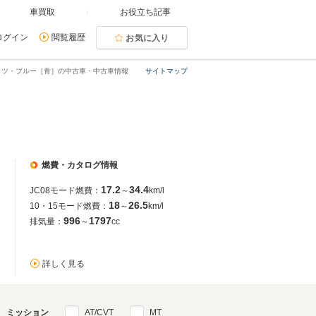
車買取
お役立ち記事
ログイン
閲覧履歴
お気に入り
ッツ・ブルー［青］の中古車・中古車情報
サイトマップ
燃費・カタログ情報
17.2
34.4
JC08モード燃費：
～
km/l
18
26.5
10・15モード燃費：
～
km/l
996
1797
排気量：
～
cc
詳しく見る
ミッション
AT/CVT
MT