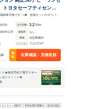
C トヨタセーフティセン
ンキープ 純正フロアマッ
Gulliver安積店は国道４号線沿い、ビックパレットふくしま前にございます!!■□全国納車可能です！□■ 全国ネットのガリバーだからこそできるサービス！納車の相談に乗ります！
3.2
(H29)
万km
走行距離
R08)年12月
なし
修復歴
法定整備付
整備
C
フロアCVT
ミッション
無
在庫確認・見積依頼
追加
料
：☆★来店予約で電子マネー
レゼント！！☆★
報
オンライン相談可
車両品質評価書付
販売店保証