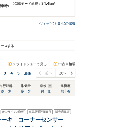
34.4
JC08モード燃費：
km/l
新車時)
---
ヴィッツ(トヨタ)の燃費
リースする
スライドショーで見る
中古車相場
3
4
5
前へ
次へ
最後
走行距離
排気量
車検
修復歴
多
少
多
少
付
無
無
有
オンライン相談可
車両品質評価書付
販売店保証
減ブレーキ コーナーセンサー