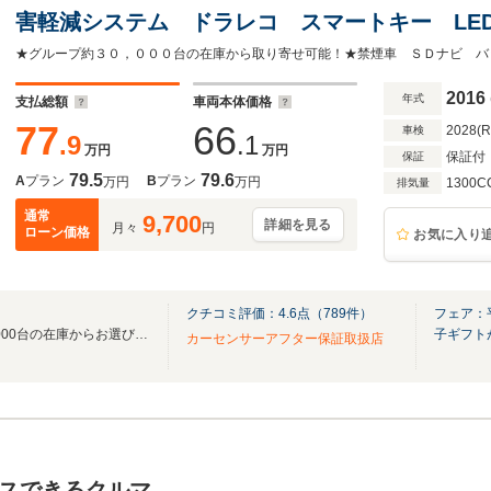
害軽減システム ドラレコ スマートキー LE
ートライト Bluetooth CD DVD再生 フル
2016
年式
支払総額
車両本体価格
77
66
2028(
車検
.9
.1
万円
万円
保証付
保証
79.5
79.6
A
プラン
B
プラン
万円
万円
1300C
排気量
通常
9,700
詳細を見る
月々
円
ローン価格
お気に入り
クチコミ評価：
4.6
点（
789
件）
フェア：
地域最大級の展示車と全国30.000台の在庫からお選びいただけます♪
子ギフト
カーセンサーアフター保証取扱店
スできるクルマ