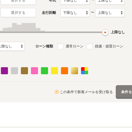
〜
年式
選択する
〜
走行距離
選択する
初代
月～2010年11月
1999年1月～2005年1月
ル
生産モデル
上限なし
ローン種類
通常ローン
残価・据置ローン
この条件で新着メールを受け取る
条件