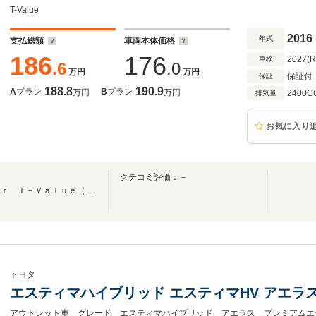
T-Value
2016
年式
支払総額
車両本体価格
186
176
2027(
車検
.6
.0
万円
万円
保証付
保証
188.8
190.9
A
プラン
B
プラン
万円
万円
2400C
排気量
お気に入り
クチコミ評価：－
選ぶならトヨタの安心Ｕ－Ｃａｒ Ｔ－Ｖａｌｕｅ（ティー・バリュー）！！
トヨタ
エスティマハイブリッド エスティマHV アエラ
アウトレット車 グレード エスティマハイブリッド アエラス プレミアムエ