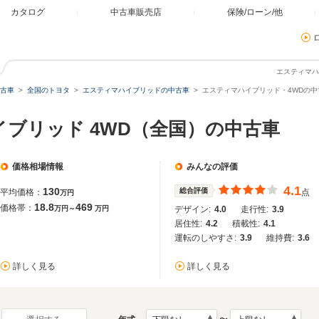
カタログ
中古車販売店
保険/ローン/他
エスティマハ
古車
全国のトヨタ
エスティマハイブリッドの中古車
エスティマハイブリッド・4WDの中
イブリッド 4WD（全国）の中古車
価格相場情報
みんなの評価
4.1
130
総合評価
平均価格：
点
万円
18.8
469
価格帯：
万円～
万円
デザイン:
4.0
走行性:
3.9
居住性:
4.2
積載性:
4.1
運転のしやすさ:
3.9
維持費:
3.6
詳しく見る
詳しく見る