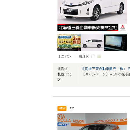
ミニバン
白真珠
北海道
北海道三菱自動車販売（株） 
札幌市北
【キャンペーン】＋1年の延長
区
NEW
8/2