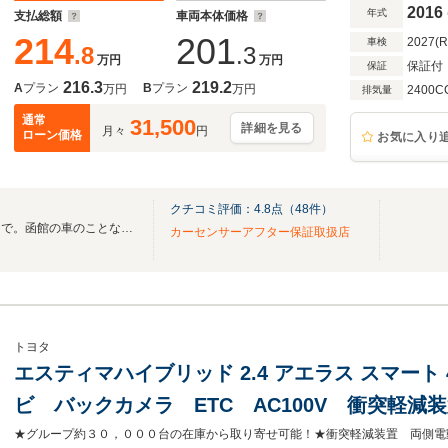
ー Wエアバック
2016
年式
支払総額
車両本体価格
214
201
2027(
車検
.8
.3
万円
万円
保証付
保証
216.3
219.2
A
プラン
B
プラン
万円
万円
2400C
排気量
通常
31,500
詳細を見る
月々
円
ローン価格
お気に入り
クチコミ評価：
4.8
点（
48
件）
☆★買う・売る・車検・整備まで。函館の車のことならカーセブン函館西店へ☆★
カーセンサーアフター保証取扱店
トヨタ
エスティマハイブリッド 2.4 アエラス スマート
ビ バックカメラ ETC AC100V 衝突軽
ア CD/DVD/フルセグ Bluetooth シート