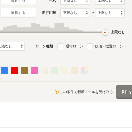
〜
年式
選択する
〜
走行距離
選択する
月～2005年12月
ル
上限なし
る
ローン種類
通常ローン
残価・据置ローン
この条件で新着メールを受け取る
条件