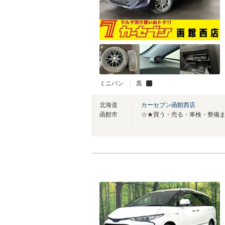
ミニバン
黒
北海道
カーセブン函館西店
函館市