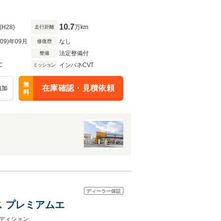
10.7
(H28)
万km
走行距離
R09)年09月
なし
修復歴
法定整備付
整備
C
インパネCVT
ミッション
無
在庫確認・見積依頼
追加
料
ディーラー保証
ス プレミアムエ
ディション