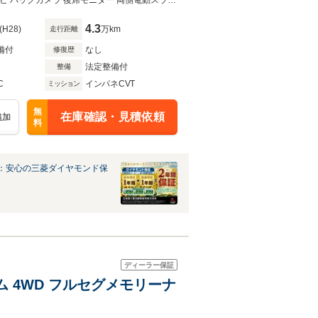
1500W給電
コンパクトなボディに大人数でも安心の7人乗り☆日常も遠乗りもお任せ♪純正ナビ バックカメラ 後席モニター 両側電動スライド 前後ドライブレコーダー ETC オートライト
4.3
(H28)
万km
走行距離
備付
なし
修復歴
法定整備付
整備
C
インパネCVT
ミッション
無
在庫確認・見積依頼
追加
料
：安心の三菱ダイヤモンド保
ディーラー保証
ム 4WD フルセグメモリーナ