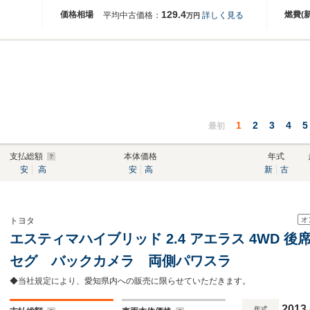
129.4
価格相場
燃費(
平均中古価格：
詳しく見る
万円
1
2
3
4
5
最初
支払総額
本体価格
年式
安
高
安
高
新
古
オ
トヨタ
エスティマハイブリッド 2.4 アエラス 4WD 
セグ バックカメラ 両側パワスラ
◆当社規定により、愛知県内への販売に限らせていただきます。
2013
年式