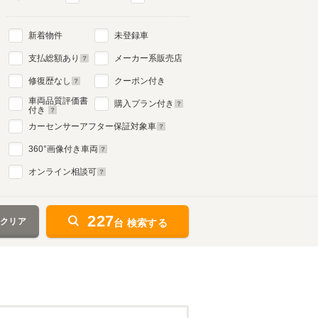
新着物件
未登録車
支払総額あり
メーカー系販売店
修復歴なし
クーポン付き
車両品質評価書
購入プラン付き
付き
カーセンサーアフター保証対象車
360
°画像付き車両
オンライン相談可
227
をクリア
台 検索する