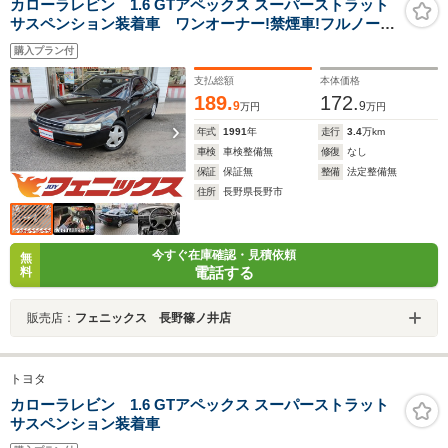
カローラレビン 1.6 GTアペックス スーパーストラット
サスペンション装着車 ワンオーナー!禁煙車!フルノーマ
ル車!純正5速MT!純正MOMOステアリング!純正MOMOシ
購入プラン付
フトノブ!ETC!純正アルミホイール!オプションABS!リア
スポイラー!
支払総額
本体価格
189.
172.
9
9
万円
万円
年式
1991
年
走行
3.4
万km
車検
車検整備無
修復
なし
保証
保証無
整備
法定整備無
住所
長野県長野市
今すぐ在庫確認・見積依頼
無
電話する
料
販売店：
フェニックス 長野篠ノ井店
トヨタ
カローラレビン 1.6 GTアペックス スーパーストラット
サスペンション装着車