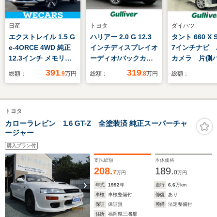
日産
トヨタ
ダイハツ
エクストレイル 1.5 G
ハリアー 2.0 G 12.3
タント 660 X 
e-4ORCE 4WD 純正
インチディスプレイオ
7インチナビ 
12.3インチ メモリー
ーディオ/バックカメ
カメラ 片側
ナビ/インテリジェン
ラ/ETC/デジタルイン
ライドドア 
391
319
総額：
.9
万円
総額：
.8
万円
総額：
トルームミラー/エマ
ナーミラー/BSM/ワイ
軽減ブレーキ
ージェンシーブレー
ヤレス充電/パワーバ
ドライブレコ
キ/シートヒーター 全
ックドア/ハーフレザ
純正14イン
トヨタ
席/アラウンドビュー
ーシート/パワーシー
AM/FM/CD/D
モニター/車線逸脱防
ト/レーダークルーズ/
フルセグTV
カローラレビン 1.6 GT-Z 全塗装済 純正スーパーチャ
ージャー
止支援システム/プロ
純正18インチアルミ
パイロット
ホイール/禁煙車
購入プラン付
支払総額
本体価格
208.
189.
7
0
万円
万円
年式
1992
年
走行
6.6
万km
車検
車検整備付
修復
あり
保証
保証無
整備
法定整備付
住所
福岡県三潴郡