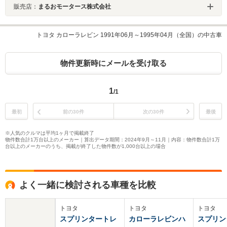
販売店：
まるおモータース株式会社
トヨタ カローラレビン 1991年06月～1995年04月（全国）の中古車
物件更新時にメールを受け取る
1
/1
最初
前の30件
次の30件
最後
※人気のクルマは平均1ヶ月で掲載終了
物件数合計1万台以上のメーカー｜算出データ期間：2024年9月～11月｜内容：物件数合計1万
台以上のメーカーのうち、掲載が終了した物件数が1,000台以上の場合
よく一緒に検討される車種を比較
トヨタ
トヨタ
トヨタ
スプリンタートレ
カローラレビンハ
スプリン