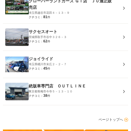
クローバーランドカーズ ＧＴ店 ＪＵ適正販
売店
埼玉県越谷市花田４－１３－９
81
クチコミ：
件
サクセスオート
茨城県取手市谷中３２６－３
62
クチコミ：
件
ジョイライド
埼玉県桶川市末広２－２－７
45
クチコミ：
件
絶版車専門店 ＯＵＴＬＩＮＥ
東京都青梅市今寺５－１３－１０
38
クチコミ：
件
ページトップへ