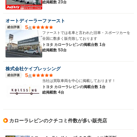
23
総掲載数
台
オートディーラーファースト
5
総合評価
点
ファーストでは名車と言われた旧車・スポーツカーを
全国に数多く販売致しております
1
トヨタ カローラレビンの
掲載台数
台
53
総掲載数
台
株式会社ケイブレッシング
5
総合評価
点
当社は買取車両を中心に掲載しております！
1
トヨタ カローラレビンの
掲載台数
台
4
総掲載数
台
カローラレビンのクチコミ件数が多い販売店