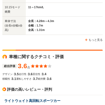
全幅
全幅
全
10.15モード
11～17km/L
サイズ
1.7m
1.63m
1.
燃費
全長
全長
(全長x全幅x全高)
4.3m～4.31m
4.2m
4.21m
車体寸法
全長：4.28m～4.3m
(全長x全幅x全
全幅：1.7m
高)
全高：1.31m
ホイールベース
ホイールベース
ホイー
-m
-m
もっと見る
車種に関するクチコミ・評価
WLTCモード
-
-
-
燃費
3.6
総合評価
点
3.5
3.6
3.4
デザイン :
走行性 :
居住性 :
3.1
3.7
3.6
積載性 :
運転しやすさ :
維持費 :
排気量
1498～1587cc
1452～1587cc
1452～15
評価の高いレビュー・評判
駆動方式
FF
FR
FR
ライトウェイト高回転スポーツカー