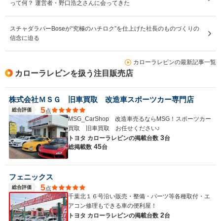
って何？ 運営者・野口浩之さんに会ってきた
スチャダラパーBoseが“究極のハチロク”を仕上げた社長のものづくりの
信念に迫る
カローラレビンの最新記事一覧
カローラレビンを扱う注目販売店
株式会社ＭＳＧ 旧車買取 改造車スポーツカー専門店
5
総合評価
点
MSG_CarShop 改造車売るならMSG！スポーツカー
買取 旧車買取 お任せください♪
3
トヨタ カローラレビンの
掲載台数
台
45
総掲載数
台
フェニックス
5
総合評価
点
千葉北１６号沿い販売・整備・パーツ等各種取付・エ
アコン修理もできる車の便利屋！
2
トヨタ カローラレビンの
掲載台数
台