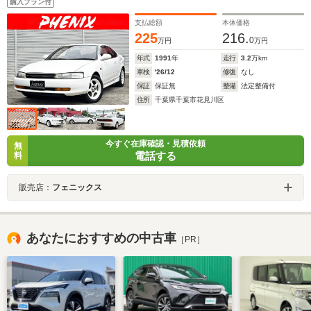
購入プラン付
支払総額
本体価格
225
216.
0
万円
万円
年式
1991
年
走行
3.2
万km
車検
'26/12
修復
なし
保証
保証無
整備
法定整備付
住所
千葉県千葉市花見川区
今すぐ在庫確認・見積依頼
無
電話する
料
販売店：
フェニックス
あなたにおすすめの中古車
［PR］