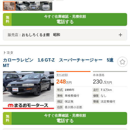
今すぐ在庫確認・見積依頼
無
電話する
料
販売店：
おもしろくるま館 昭和
トヨタ
カローラレビン 1.6 GT-Z スーパーチャージャー 5速
MT
支払総額
本体価格
248
230.
5
万円
万円
年式
1995
年
走行
7.1
万km
車検
車検整備付
修復
なし
保証
保証無
整備
法定整備付
住所
香川県小豆郡
今すぐ在庫確認・見積依頼
無
電話する
料