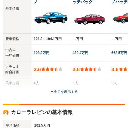
ノ
ッチバック
ノハッチ
基本情報
新車価格
121.2～194.1万円
‐‐‐万円
‐‐‐万円
中古車
103.2万円
439.4万円
668.5万円
平均価格
クチコミ
3.6
3.6
3.6
総合評価
乗車定員
4人
5人
5人
▼
全てを表示する
ドア数
2ドア
3ドア
3ドア
全高
全高
全
カローラレビンの基本情報
1.31m
1.34m
1.
平均価格
202.5万円