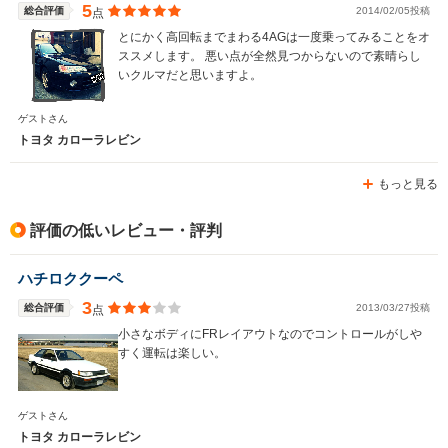
5
総合評価
2014/02/05投稿
点
とにかく高回転までまわる4AGは一度乗ってみることをオ
ススメします。 悪い点が全然見つからないので素晴らし
いクルマだと思いますよ。
ゲストさん
トヨタ カローラレビン
もっと見る
評価の低いレビュー・評判
ハチロククーペ
3
総合評価
2013/03/27投稿
点
小さなボディにFRレイアウトなのでコントロールがしや
すく運転は楽しい。
ゲストさん
トヨタ カローラレビン