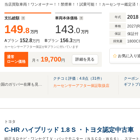
ンETC/革巻きステア/ステアスイッチ/電動パー
2018
年式
支払総額
車両本体価格
149
143
2027(
車検
.8
.0
万円
万円
保証付
保証
152.8
156.3
A
プラン
B
プラン
万円
万円
1800C
排気量
カーセンサーアフター保証がBプランに付いています
お気に入り
通常
19,700
詳細を見る
月々
円
ローン価格
クチコミ評価：
4.8
点（
31
件）
クーポン
無料電話は24時間ご案内！！全国のガリバー在庫も見たい方は一括照会が可能です！
ギフトプ
カーセンサーアフター保証取扱店
トヨタ
C-HR ハイブリッド 1.8 S ・トヨタ認定中古車
純正ＳＤナビ・ワンセグＴＶ・バックモニター（ＮＳＣＤ－Ｗ６６）、スマート