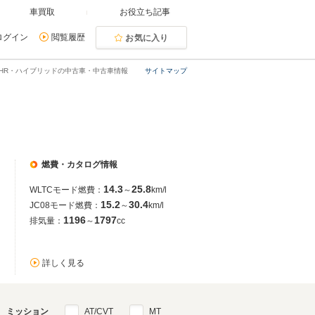
車買取
お役立ち記事
ログイン
閲覧履歴
お気に入り
-HR・ハイブリッドの中古車・中古車情報
サイトマップ
燃費・カタログ情報
14.3
25.8
WLTCモード燃費：
～
km/l
15.2
30.4
JC08モード燃費：
～
km/l
1196
1797
排気量：
～
cc
詳しく見る
ミッション
AT/CVT
MT