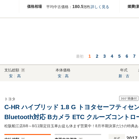
180.5
価格相場
燃費(
平均中古価格：
詳しく見る
万円
1
2
3
4
5
6
7
最初
支払総額
本体価格
年式
安
高
安
高
新
古
360°
画像付
トヨタ
C-HR ハイブリッド 1.8 G トヨタセーフティセ
Bluetooth対応 Bカメラ ETC クルーズコント
グライト スマートキー プッシュスタート 前席シ
純正アルミホイール
2017
年式