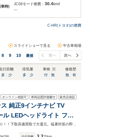
30.4
JC08モード燃費：
km/l
新車時)
---
C-HR(トヨタ)の燃費
スライドショーで見る
中古車相場
8
9
10
前へ
次へ
最後
走行距離
排気量
車検
修復歴
多
少
多
少
付
無
無
有
オンライン相談可
車両品質評価書付
販売店保証
ンス 純正9インチナビ TV
ロール LEDヘッドライト フォ
ートヒーター AC100V電源
松阪船江店8/8～8/11限定目玉車お盆も休まず営業中！8月半期決算だけの特典あり！！下取高価買取で大還元。猛暑対策の即納車は早い者勝ち
3.3
(H29)
万km
走行距離