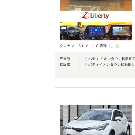
クロカン・ＳＵＶ
白真珠
三重県
リバティ イオンタウン松阪船
松阪市