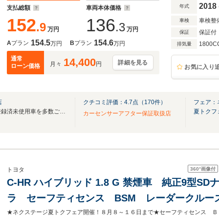
ルターンランプ
2018
年式
支払総額
車両本体価格
152
136
車検整
車検
.9
.3
万円
万円
保証付
保証
154.5
154.6
A
プラン
B
プラン
万円
万円
1800C
排気量
通常
14,400
詳細を見る
月々
円
ローン価格
お気に入り
店
クチコミ評価：
4.7
点（
170
件）
フェア：
人気のSUVを中心に中古車・登録済未使用車を多数ご用意しております！！
夏トクフ
カーセンサーアフター保証取扱店
360°
画像付
トヨタ
C-HR ハイブリッド 1.8 G 禁煙車 純正9型
ラ セーフティセンス BSM レーダークルー
ーター ドラレコ コーナーセンサー LEDヘッド