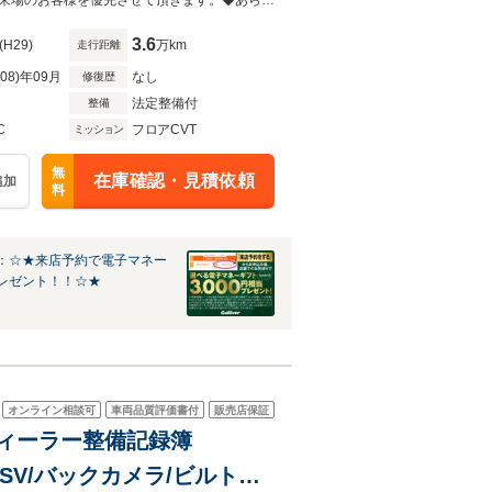
ー/オートハイビーム/保証書
◆当店以外で購入される場合は陸送費用等、別途費用が発生します。◆販売はご来場のお客様を優先させて頂きます。◆あらかじめご確認下さい※販売は一般のお客様に限ります。
3.6
(H29)
万km
走行距離
R08)年09月
なし
修復歴
法定整備付
整備
C
フロアCVT
ミッション
無
在庫確認・見積依頼
追加
料
：☆★来店予約で電子マネー
レゼント！！☆★
オンライン相談可
車両品質評価書付
販売店保証
/ディーラー整備記録簿
T/MSV/バックカメラ/ビルトイ