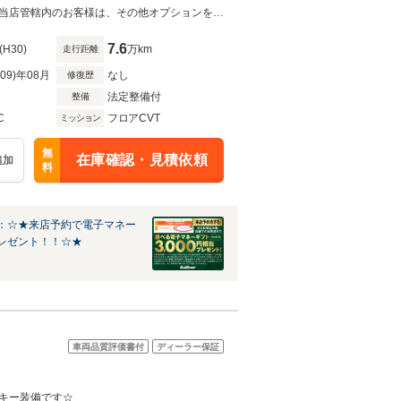
キングブレーキ
当店買取車両！ワンオーナー！！禁煙車！！試乗可能！！カーセンサー鑑定済！当店管轄内のお客様は、その他オプションを選ばなければ総額表示価格でご購入いただけます。
7.6
(H30)
万km
走行距離
R09)年08月
なし
修復歴
法定整備付
整備
C
フロアCVT
ミッション
無
在庫確認・見積依頼
追加
料
：☆★来店予約で電子マネー
レゼント！！☆★
車両品質評価書付
ディーラー保証
キー装備です☆