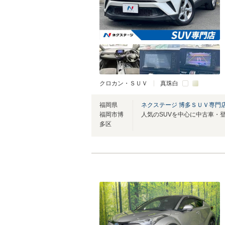
クロカン・ＳＵＶ
真珠白
福岡県
ネクステージ 博多ＳＵＶ専門
福岡市博
多区