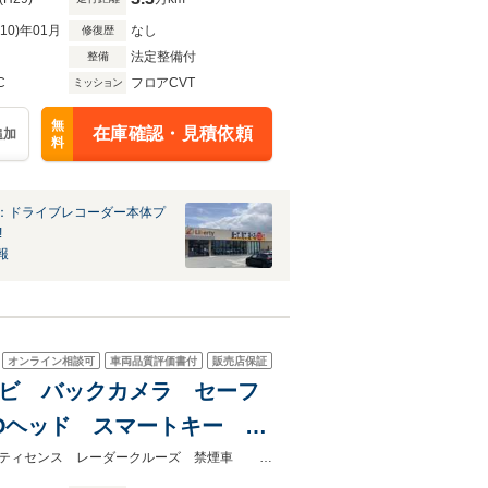
R10)年01月
なし
修復歴
法定整備付
整備
C
フロアCVT
ミッション
無
在庫確認・見積依頼
追加
料
：ドライブレコーダー本体プ
!
報
オンライン相談可
車両品質評価書付
販売店保証
 SDナビ バックカメラ セーフ
EDヘッド スマートキー
インチアルミ シーケンシャ
★ネクステージ夏トクフェア開催！８月８～１６日まで★バックカメラ セーフティセンス レーダークルーズ 禁煙車 ＥＴＣ２．０ ＬＥＤヘッド スマートキー