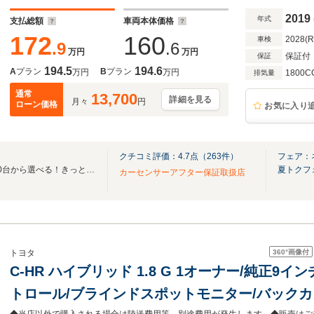
チAW
2019
年式
支払総額
車両本体価格
172
160
2028(
車検
.9
.6
万円
万円
保証付
保証
194.5
194.6
A
プラン
B
プラン
万円
万円
1800C
排気量
通常
13,700
詳細を見る
月々
円
ローン価格
お気に入り
クチコミ評価：
4.7
点（
263
件）
フェア：
☆全国ネクステージ在庫30,000台から選べる！きっとお気に入りの愛車が見つかります☆
夏トクフ
カーセンサーアフター保証取扱店
360°
画像付
トヨタ
C-HR ハイブリッド 1.8 G 1オーナー/純正9
トロール/ブラインドスポットモニター/バックカメ