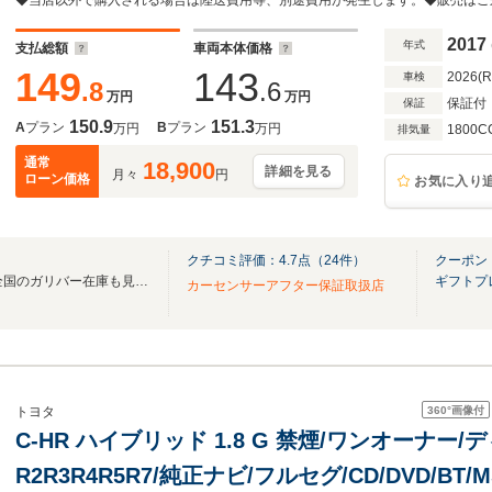
レザーシート/シートヒーター/クリアランスソナ
2017
年式
支払総額
車両本体価格
149
143
2026(
車検
.8
.6
万円
万円
保証付
保証
150.9
151.3
A
プラン
B
プラン
万円
万円
1800C
排気量
通常
18,900
詳細を見る
月々
円
ローン価格
お気に入り
クチコミ評価：
4.7
点（
24
件）
クーポン
無料電話は24時間ご案内！！全国のガリバー在庫も見たい方は一括照会が可能です！
ギフトプ
カーセンサーアフター保証取扱店
360°
画像付
トヨタ
C-HR ハイブリッド 1.8 G 禁煙/ワンオーナー
R2R3R4R5R7/純正ナビ/フルセグ/CD/DVD/B