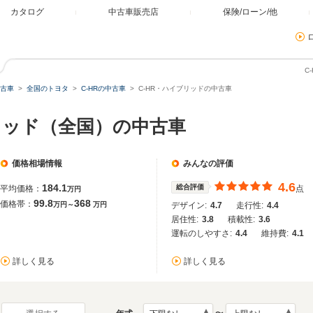
カタログ
中古車販売店
保険/ローン/他
C
古車
全国のトヨタ
C-HRの中古車
C-HR・ハイブリッドの中古車
ブリッド（全国）の中古車
価格相場情報
みんなの評価
4.6
184.1
総合評価
平均価格：
点
万円
99.8
368
価格帯：
万円～
万円
デザイン:
4.7
走行性:
4.4
居住性:
3.8
積載性:
3.6
運転のしやすさ:
4.4
維持費:
4.1
詳しく見る
詳しく見る