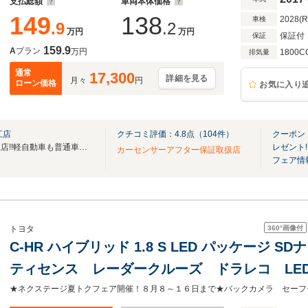
支払総額
車両本体価格
149
138
2028(
車検
.9
.2
万円
万円
保証付
保証
159.9
A
プラン
万円
1800C
排気量
通常
17,300
詳細を見る
月々
円
ローン価格
お気に入り
江店
クチコミ評価：
4.8
点（
104
件）
クーポン
リバティイオンタウン松阪船江店!!軽自動車も普通車も総在庫250台!!
レゼント!
カーセンサーアフター保証取扱店
フェア情
360°
画像付
トヨタ
C-HR ハイブリッド 1.8 S LED パッケージ
ティセンス レーダークルーズ ドラレコ L
ETC2.0 オートマチックハイビーム 純正17