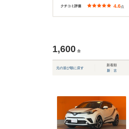
4.6
クチコミ評価
点
1,600
台
新着順
元の並び順に戻す
新
古