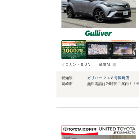
クロカン・ＳＵＶ
薄灰Ｍ
愛知県
ガリバー ２４８号岡崎店
岡崎市