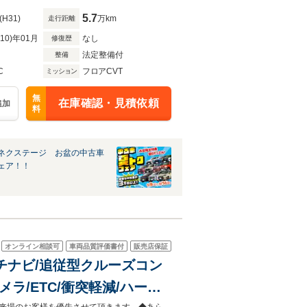
5.7
(H31)
万km
走行距離
R10)年01月
なし
修復歴
法定整備付
整備
C
フロアCVT
ミッション
無
在庫確認・見積依頼
追加
料
ネクステージ お盆の中古車
ェア！！
オンライン相談可
車両品質評価書付
販売店保証
インチナビ/追従型クルーズコン
ラ/ETC/衝突軽減/ハーフ