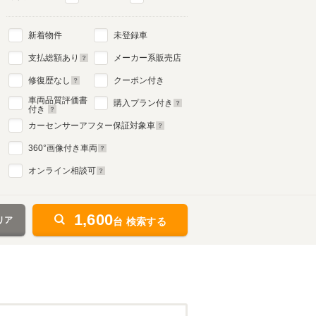
新着物件
未登録車
支払総額あり
メーカー系販売店
修復歴なし
クーポン付き
車両品質評価書
購入プラン付き
付き
カーセンサーアフター保証対象車
360
°画像付き車両
オンライン相談可
1,600
リア
台 検索する