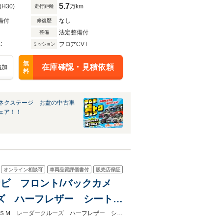
5.7
(H30)
万km
走行距離
備付
なし
修復歴
法定整備付
整備
C
フロアCVT
ミッション
無
在庫確認・見積依頼
追加
料
ネクステージ お盆の中古車
ェア！！
オンライン相談可
車両品質評価書付
販売店保証
SDナビ フロント/バックカメ
ズ ハーフレザー シートヒ
 ETC2.0 純正18イン
★ネクステージ夏トクフェア開催！８月８～１６日まで★セーフティセンス ＢＳＭ レーダークルーズ ハーフレザー シートヒーター ドラレコ コーナーセンサー