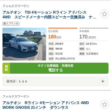
フォルクスワーゲン
アルテオン TSI 4モーション Rライン アドバンス
4WD スピードメーター内部スピーカー交換済み ナ
ビ ETC 追従クルーズコントロール ブラインドスポ
購入プラン付
ット バックカメラ 運転席マッサージ機能 シートヒ
ーター ダウンサス ワイドトレッド
支払総額
本体価格
180
170.
0
万円
万円
年式
2019
年
走行
12.5
万km
車検
'26/10
修復
なし
保証
保証無
整備
法定整備付
住所
岡山県岡山市中区
今すぐ在庫確認・見積依頼
無
電話する
料
販売店：
Ｌｕｘ
フォルクスワーゲン
アルテオン Rライン 4モーション アドバンス 4WD
WORK GNOSIS 21インチ ダウンサス