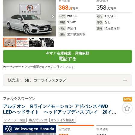
クティブクルーズコントロール BSM 禁煙車
支払総額
本体価格
368.
358.
8
0
万円
万円
年式
2019
年
走行
1.1
万km
車検
'28/02
修復
なし
保証
保証付
整備
法定整備付
住所
愛知県豊田市
今すぐ在庫確認・見積依頼
電話する
カーセンサーアフター保証がBプランに付いています
販売店：
（有）カーライフスタッフ
フォルクスワーゲン
NEW
アルテオン Rライン 4モーション アドバンス 4WD
LEDヘッドライト ヘッドアップディスプレイ 20イン
チアルミホイール DCC ナパレザーシート
ディーラー保証
購入プラン付
オンライン相談可
支払総額
本体価格