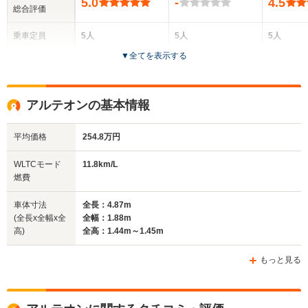
5.0
-
4.5
総合評価
乗車定員
5人
5人
5人
▼
全てを表示する
ドア数
5ドア
5ドア
5ドア
全高
全高
全高
アルテオンの基本情報
1.45m
1.5m
1.49m
平均価格
254.8万円
全幅
全幅
全
WLTCモード
11.8km/L
サイズ
1.88m
1.85m
1.
燃費
全長
全長
(全長x全幅x全高)
4.87m
4.92m
4.78m
車体寸法
全長：4.87m
(全長x全幅x全
全幅：1.88m
高)
全高：1.44m～1.45m
ホイールベース
ホイールベース
ホイー
-m
-m
もっと見る
16.4～18.0km/L
15.0～16.
└市街地:12.2～
└市街地:1
11.5km/L