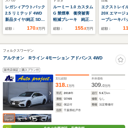
スバル
トヨタ
日産
レガシィアウトバック
ルーミー 1.0 カスタム
エクストレイル 
2.5 リミテッド 4WD
G 禁煙車 衝突被害
20X エマージ
新品タイヤ/純正 SDナ
軽減ブレーキ 純正9
ーブレーキパ
ビ/衝突安全装置/シー
型ディスプレイオーデ
2列車 純正 9
170
155
1
総額：
.9
万円
総額：
.8
万円
総額：
トヒーター 前席/車線
ィオナビTV パノラ
SDナビ/エマ
逸脱防止支援システ
ミックビューモニタ
シーブレーキ/
ム/シート フルレザー/
ー 両側電動スライド
ヒーター/車線
フォルクスワーゲン
電動バックドア/ヘッ
ドア アダプティブク
止支援システム
ドランプ LED/USBジ
ルーズコントロール
ト 合皮/USB
アルテオン Rライン 4モーション アドバンス 4WD
ャック/Bluetooth接
レーンディパーチャー
ク/Bluetooth
続
アラート 前席シート
続/ETC/EBD付
販売店保証
購入プラン付
ヒーター
滑り防止装置
支払総額
本体価格
318.
309.
1
0
万円
万円
年式
2018
年
走行
5.6
万km
車検
'27/05
修復
なし
保証
保証付
整備
法定整備付
住所
千葉県松戸市