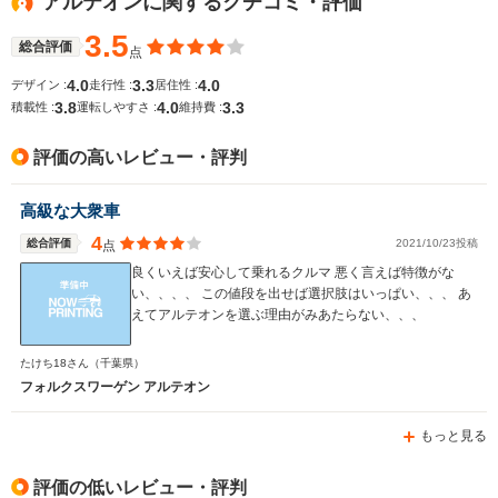
アルテオンに関するクチコミ・評価
14.5km/L
13.2km/L
WLTCモード
└市街地:8.6km/L
└郊外:16.4～
└郊外:14.
燃費
└郊外:11.6km/L
3.5
19.3km/L
16.8km/L
総合評価
点
└高速道路:13.5km/L
└高速道路:19.2～
└高速道路:
4.0
3.3
4.0
デザイン :
走行性 :
居住性 :
20.2km/L
18.4km/L
3.8
4.0
3.3
積載性 :
運転しやすさ :
維持費 :
排気量
1984cc
1497～1968cc
1394～19
評価の高いレビュー・評判
駆動方式
4WD
FF、4WD
FF
高級な大衆車
4
総合評価
2021/10/23投稿
点
良くいえば安心して乗れるクルマ 悪く言えば特徴がな
い、、、、 この値段を出せば選択肢はいっぱい、、、 あ
えてアルテオンを選ぶ理由がみあたらない、、、
たけち18さん
（千葉県）
フォルクスワーゲン アルテオン
もっと見る
評価の低いレビュー・評判