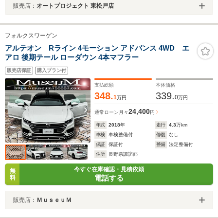
販売店：
オートプロジェクト 東松戸店
フォルクスワーゲン
アルテオン Rライン 4モーション アドバンス 4WD エ
アロ 後期テール ローダウン 4本マフラー
販売店保証
購入プラン付
支払総額
本体価格
348.
339.
1
0
万円
万円
24,400
通常ローン
月々
円
年式
2018
年
走行
4.3
万km
車検
車検整備付
修復
なし
保証
保証付
整備
法定整備付
住所
長野県諏訪郡
今すぐ在庫確認・見積依頼
無
電話する
料
販売店：
ＭｕｓｅｕＭ