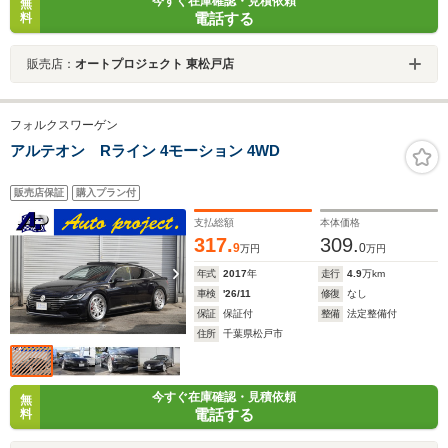
今すぐ在庫確認・見積依頼
無
電話する
料
販売店：
オートプロジェクト 東松戸店
フォルクスワーゲン
アルテオン Rライン 4モーション 4WD
販売店保証
購入プラン付
支払総額
本体価格
317.
309.
9
0
万円
万円
年式
2017
年
走行
4.9
万km
車検
'26/11
修復
なし
保証
保証付
整備
法定整備付
住所
千葉県松戸市
今すぐ在庫確認・見積依頼
無
電話する
料