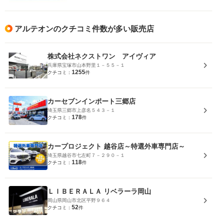
アルテオンのクチコミ件数が多い販売店
株式会社ネクストワン アイヴィア
兵庫県宝塚市山本野里１－５５－１
1255
クチコミ：
件
カーセブンインポート三郷店
埼玉県三郷市上彦名５４３－１
178
クチコミ：
件
カープロジェクト 越谷店～特選外車専門店～
埼玉県越谷市七左町７－２９０－１
118
クチコミ：
件
ＬＩＢＥＲＡＬＡ リベラーラ岡山
岡山県岡山市北区平野９６４
52
クチコミ：
件