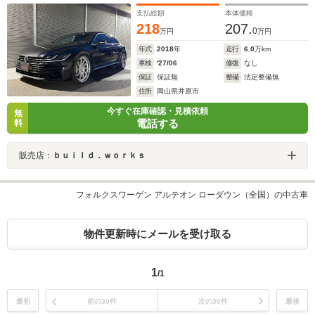
支払総額
本体価格
218
207.
0
万円
万円
年式
2018
年
走行
6.0
万km
車検
'27/06
修復
なし
保証
保証無
整備
法定整備無
住所
岡山県井原市
今すぐ在庫確認・見積依頼
無
電話する
料
販売店：
ｂｕｉｌｄ．ｗｏｒｋｓ
フォルクスワーゲン アルテオン ローダウン（全国）の中古車
物件更新時にメールを受け取る
1
/1
最初
前の30件
次の30件
最後