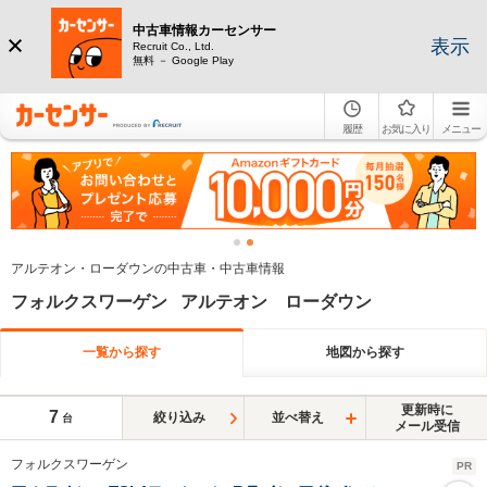
中古車情報カーセンサー
表示
Recruit Co., Ltd.
無料 － Google Play
履歴
お気に入り
メニュー
アルテオン・ローダウンの中古車・中古車情報
フォルクスワーゲン アルテオン ローダウン
一覧から探す
地図から探す
更新時に
7
絞り込み
並べ替え
台
メール受信
フォルクスワーゲン
PR