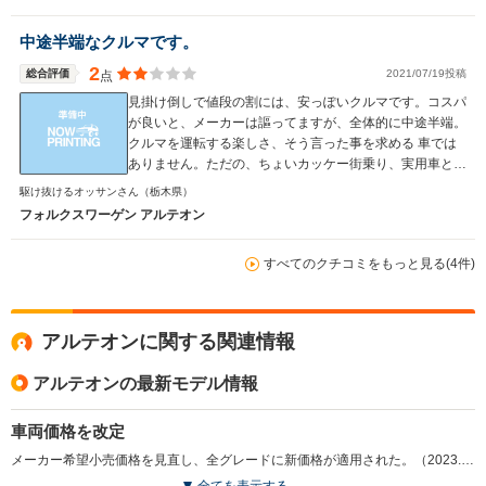
中途半端なクルマです。
2
総合評価
2021/07/19投稿
点
見掛け倒しで値段の割には、安っぽいクルマです。コスパ
が良いと、メーカーは謳ってますが、全体的に中途半端。
クルマを運転する楽しさ、そう言った事を求める 車では
ありません。ただの、ちょいカッケー街乗り、実用車とし
ては、最高だと思います。
駆け抜けるオッサンさん
（栃木県）
フォルクスワーゲン アルテオン
すべてのクチコミをもっと見る(4件)
アルテオンに関する関連情報
アルテオンの最新モデル情報
車両価格を改定
メーカー希望小売価格を見直し、全グレードに新価格が適用された。（2023.8）
全てを表示する