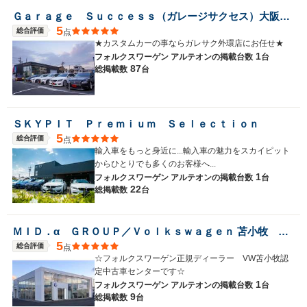
Ｇａｒａｇｅ Ｓｕｃｃｅｓｓ（ガレージサクセス）大阪外環店 クラウン・マークＸ セダン専門店
5
総合評価
点
★カスタムカーの事ならガレサク外環店にお任せ★
1
フォルクスワーゲン アルテオンの
掲載台数
台
87
総掲載数
台
ＳＫＹＰＩＴ Ｐｒｅｍｉｕｍ Ｓｅｌｅｃｔｉｏｎ
5
総合評価
点
輸入車をもっと身近に...輸入車の魅力をスカイピット
からひとりでも多くのお客様へ...
1
フォルクスワーゲン アルテオンの
掲載台数
台
22
総掲載数
台
ＭＩＤ．α ＧＲＯＵＰ／Ｖｏｌｋｓｗａｇｅｎ 苫小牧 認定中古車センター／株式会社ＭＩＤ ＡＬＦＡ
5
総合評価
点
☆フォルクスワーゲン正規ディーラー VW苫小牧認
定中古車センターです☆
1
フォルクスワーゲン アルテオンの
掲載台数
台
9
総掲載数
台