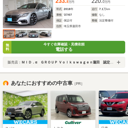
233.
220.
8
0
万円
万円
年式
2018
年
走行
7.1
万km
車検
'27/07
修復
なし
保証
保証付
整備
法定整備付
住所
埼玉県蓮田市
今すぐ在庫確認・見積依頼
無
電話する
料
販売店：
ＭＩＤ．α ＧＲＯＵＰ Ｖｏｌｋｓｗａｇｅｎ蓮田 認定中古車コーナー／株式会社ＭＩＤ
あなたにおすすめの中古車
［PR］