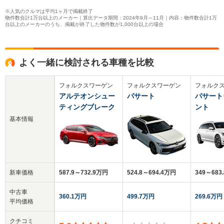
※人気のクルマは平均1ヶ月で掲載終了
物件数合計1万台以上のメーカー｜算出データ期間：2024年9月～11月｜内容：物件数合計1万
台以上のメーカーのうち、掲載が終了した物件数が1,000台以上の場合
よく一緒に検討される車種を比較
フォルクスワーゲン
フォルクスワーゲン
フォルク
アルテオンシュー
パサート
パサート
ティングブレーク
ント
基本情報
新車価格
587.9～732.9万円
524.8～694.4万円
349～683
中古車
360.1万円
499.7万円
269.6万円
平均価格
クチコミ