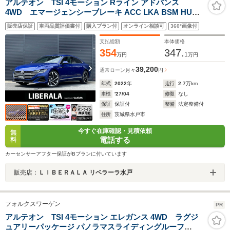
アルテオン TSI 4モーション Rライン アドバンス
4WD エマージェンシーブレーキ ACC LKA BSM HUD
ディスカバープロナビ CarPlay BT 360°カメラ 黒革 M付
販売店保証
車両品質評価書付
購入プラン付
オンライン相談可
360°画像付
きパワーシート シートヒーター マッサージシート LED
パワーバックドア オートホールド 純正20インチAW ドラ
支払総額
本体価格
レコ
354
347.
1
万円
万円
39,200
通常ローン
月々
円
年式
2022
年
走行
2.7
万km
車検
'27/04
修復
なし
保証
保証付
整備
法定整備付
住所
茨城県水戸市
今すぐ在庫確認・見積依頼
無
電話する
料
カーセンサーアフター保証がBプランに付いています
販売店：
ＬＩＢＥＲＡＬＡ リベラーラ水戸
フォルクスワーゲン
PR
アルテオン TSI 4モーション エレガンス 4WD ラグジ
ュアリーパッケージ パノラマスライディングルーフ