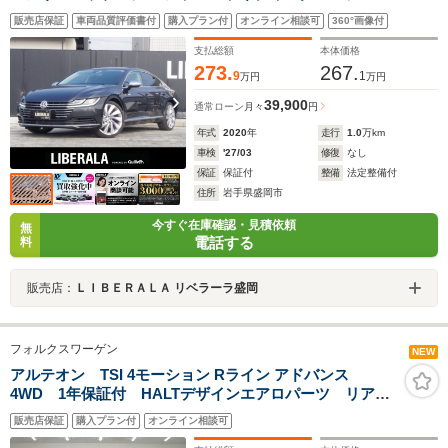
DYNAUDIOサウンド オールインセーフティ 黒ナッパレ
販売店保証
車両品質評価書付
購入プラン付
オンライン相談可
360°画像付
ザーシート 全席シートヒーター ヘッドアップディスプレ
イ 純正ナビフルセグTV 360度カメラ20インチAW
支払総額
本体価格
273.
267.
9
1
万円
万円
39,900
通常ローン
月々
円
年式
2020
年
走行
1.0
万km
車検
'27/03
修復
なし
保証
保証付
整備
法定整備付
住所
岩手県盛岡市
今すぐ在庫確認・見積依頼
無
電話する
料
販売店：
ＬＩＢＥＲＡＬＡ リベラーラ盛岡
フォルクスワーゲン
NEW
アルテオン TSI 4モーション Rライン アドバンス
4WD 1年保証付 HALTデザインエアロパーツ リアス
ポイラー アイバッハ車高調 ROHANA20インチアル
販売店保証
購入プラン付
オンライン相談可
ミホイール 純正デジタルメーターパネル HUD アダ