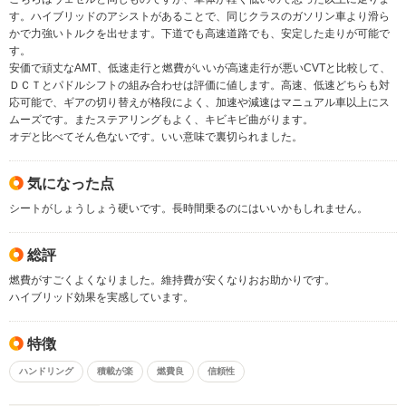
す。ハイブリッドのアシストがあることで、同じクラスのガソリン車より滑ら
かで力強いトルクを出せます。下道でも高速道路でも、安定した走りが可能で
す。
安価で頑丈なAMT、低速走行と燃費がいいが高速走行が悪いCVTと比較して、
ＤＣＴとパドルシフトの組み合わせは評価に値します。高速、低速どちらも対
応可能で、ギアの切り替えが格段によく、加速や減速はマニュアル車以上にス
ムーズです。またステアリングもよく、キビキビ曲がります。
オデと比べてそん色ないです。いい意味で裏切られました。
気になった点
シートがしょうしょう硬いです。長時間乗るのにはいいかもしれません。
総評
燃費がすごくよくなりました。維持費が安くなりおお助かりです。
ハイブリッド効果を実感しています。
特徴
ハンドリング
積載が楽
燃費良
信頼性