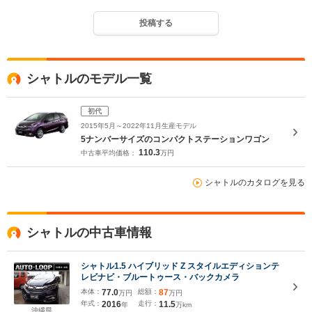
投稿する
シャトルのモデル一覧
初代
2015年5月～2022年11月生産モデル
5ナンバーサイズのコンパクトステーションワゴン
110.3
中古車平均価格：
万円
シャトルのカタログを見る
シャトルの中古車情報
シャトル1.5 ハイブリッド Z スタイルエディションテ
レビナビ・ブルートゥース・バックカメラ
本体：
77.0
総額：
87
万円
万円
年式：
2016
走行：
11.5
年
万km
沖縄県