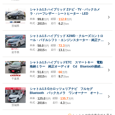
シャトル1.5 ハイブリッド Zナビ・TV・バックカメ
ラ・ハーフレザー・シートヒーター・LED
本体：
99.8
総額：
112.9
万円
万円
年式：
2015
走行：
6.2
年
万km
茨城県
シャトル1.5 ハイブリッド X2WD・クルーズコントロ
ール・パドルシフト・エンジンスターター・純正ナ
ビ・バックカメラ・ETC・横滑り防止機能・ハーフレ
本体：
58.0
総額：
72.3
万円
万円
ザーシート・LEDヘッドライト
年式：
2015
走行：
13.1
年
万km
岩手県
シャトル1.5 ハイブリッドETC スマートキー 電動
格納ミラー 純正オーディオ Cd Bluetooth接続
バックカメラ ワンセグTV 横滑り防止装置 パワ
本体：
51.6
総額：
66
万円
万円
ーステアリング
年式：
2015
走行：
9.7
年
万km
千葉県
シャトル1.5 Gカロッツェリアナビ フルセグ
Bluetooth バックカメラ ワンオーナー オート付
LEDライト シェードガラス ステリモ ビルトイン
本体：
125.0
総額：
135.7
万円
万円
ETC スマートキー A格納ウィンカーミラー バニ
年式：
2016
走行：
4.3
年
万km
ティミラー I-STOP
茨城県