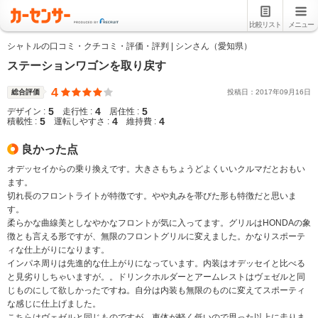
比較リスト
メニュー
シャトルの口コミ・クチコミ・評価・評判 | シンさん（愛知県）
ステーションワゴンを取り戻す
4
総合評価
投稿日：
2017
年
09
月
16
日
5
4
5
デザイン :
走行性 :
居住性 :
5
4
4
積載性 :
運転しやすさ :
維持費 :
良かった点
オデッセイからの乗り換えです。大きさもちょうどよくいいクルマだとおもい
ます。
切れ長のフロントライトが特徴です。やや丸みを帯びた形も特徴だと思いま
す。
柔らかな曲線美としなやかなフロントが気に入ってます。グリルはHONDAの象
徴とも言える形ですが、無限のフロントグリルに変えました。かなりスポーテ
ィな仕上がりになります。
インパネ周りは先進的な仕上がりになっています。内装はオデッセイと比べる
と見劣りしちゃいますが。。ドリンクホルダーとアームレストはヴェゼルと同
じものにして欲しかったですね。自分は内装も無限のものに変えてスポーティ
な感じに仕上げました。
こちらはヴェゼルと同じものですが、車体が軽く低いので思った以上に走りま