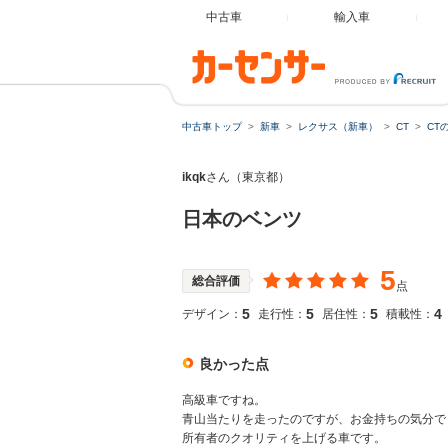
中古車
輸入車
中古車トップ
新車
レクサス（新車）
CT
CT
ikqk
さん（東京都）
日本のベンツ
5
総合評価
点
5
5
5
4
デザイン：
走行性：
居住性：
積載性：
良かった点
高級車ですね。
青山当たりを走ったのですが、お金持ちの気分で
所有者のクオリティを上げる車です。