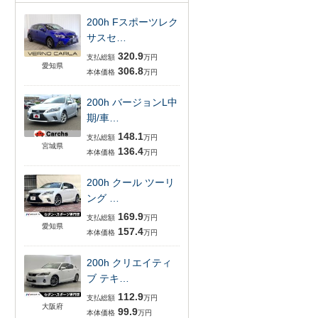
200h Fスポーツレク
サスセ…
320.9
支払総額
万円
愛知県
306.8
本体価格
万円
200h バージョンL中
期/車…
148.1
支払総額
万円
宮城県
136.4
本体価格
万円
200h クール ツーリ
ング …
169.9
支払総額
万円
愛知県
157.4
本体価格
万円
200h クリエイティ
ブ テキ…
112.9
支払総額
万円
大阪府
99.9
本体価格
万円