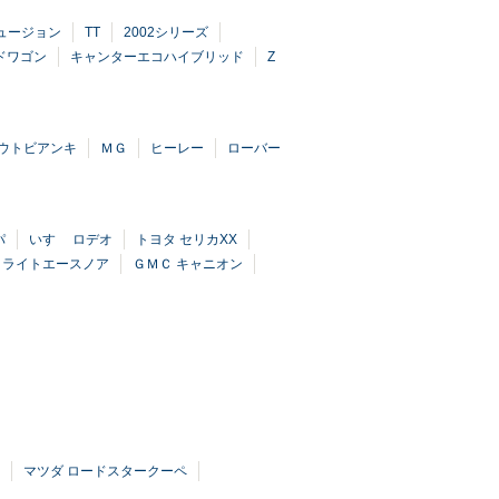
ュージョン
TT
2002シリーズ
ドワゴン
キャンターエコハイブリッド
Z
ウトビアンキ
ＭＧ
ヒーレー
ローバー
パ
いすゞ ロデオ
トヨタ セリカXX
 ライトエースノア
ＧＭＣ キャニオン
マツダ ロードスタークーペ