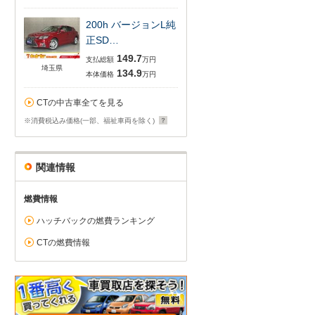
200h バージョンL純
正SD…
149.7
支払総額
万円
埼玉県
134.9
本体価格
万円
CTの中古車全てを見る
※消費税込み価格(一部、福祉車両を除く)
関連情報
燃費情報
ハッチバックの燃費ランキング
CTの燃費情報