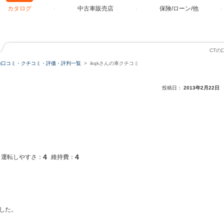
カタログ
中古車販売店
保険/ローン/他
CTの
の口コミ・クチコミ・評価・評判一覧
ikqkさんの車クチコミ
投稿日：
2013年2月22日
4
4
運転しやすさ：
維持費：
した。