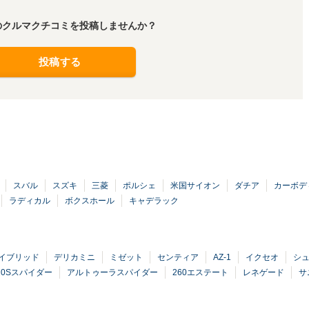
のクルマクチコミを投稿しませんか？
投稿する
スバル
スズキ
三菱
ポルシェ
米国サイオン
ダチア
カーボデ
ラディカル
ボクスホール
キャデラック
ハイブリッド
デリカミニ
ミゼット
センティア
AZ-1
イクセオ
シ
20Sスパイダー
アルトゥーラスパイダー
260エステート
レネゲード
サ