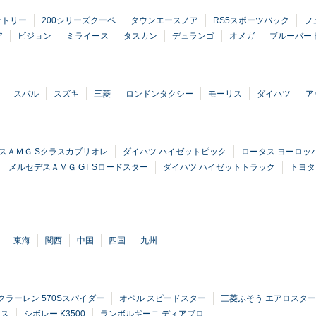
ントリー
200シリーズクーペ
タウンエースノア
RS5スポーツバック
フ
ア
ビジョン
ミライース
タスカン
デュランゴ
オメガ
ブルーバー
スバル
スズキ
三菱
ロンドンタクシー
モーリス
ダイハツ
ア
スＡＭＧ Sクラスカブリオレ
ダイハツ ハイゼットピック
ロータス ヨーロッ
メルセデスＡＭＧ GT Sロードスター
ダイハツ ハイゼットトラック
トヨタ
東海
関西
中国
四国
九州
クラーレン 570Sスパイダー
オペル スピードスター
三菱ふそう エアロスター
ラス
シボレー K3500
ランボルギーニ ディアブロ