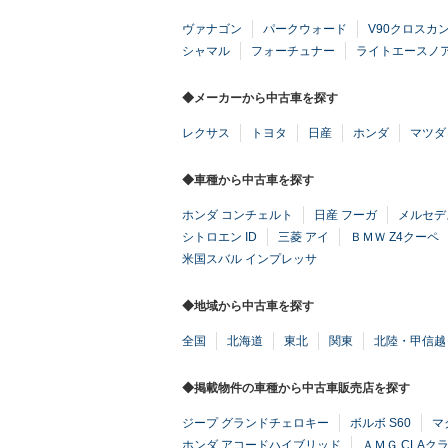
ヴァナゴン
パークウォード
V90クロスカ
シャマル
フォーチュナー
ライトエースノ
◆メーカーから中古車を探す
レクサス
トヨタ
日産
ホンダ
マツダ
◆車種から中古車を探す
ホンダ コンチェルト
日産 フーガ
メルセデ
シトロエン ID
三菱 アイ
ＢＭＷ Z4クーペ
米国スバル インプレッサ
◆地域から中古車を探す
全国
北海道
東北
関東
北陸・甲信越
◆掲載物件の車種から中古車販売店を探す
ジープ グランドチェロキー
ボルボ S60
マ
ホンダ アコードハイブリッド
ＡＭＧ CLAク