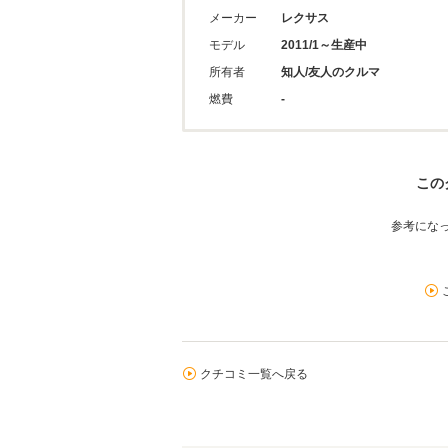
メーカー
レクサス
モデル
2011/1～生産中
所有者
知人/友人のクルマ
燃費
-
この
参考にな
クチコミ一覧へ戻る