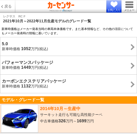
戻る
お気に入り
メニュー
レクサス RC F
2021年10月～2022年11月生産モデルのグレード一覧
新車時価格はメーカー発表当時の車両本体価格です。また基本情報など、その他の項目について
もメーカー発表時の情報に基いています。
5.0
1052
新車時価格
万円(税込)
パフォーマンスパッケージ
1449
新車時価格
万円(税込)
カーボンエクステリアパッケージ
1132
新車時価格
万円(税込)
モデル・グレード一覧
2014年10月～生産中
サーキット走行も可能な高性能クーペ
326
1699
中古車価格
万円～
万円