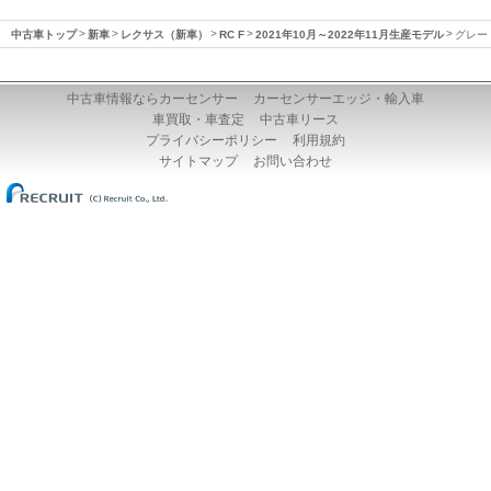
中古車トップ
新車
レクサス（新車）
RC F
2021年10月～2022年11月生産モデル
グレー
中古車情報ならカーセンサー
カーセンサーエッジ・輸入車
車買取・車査定
中古車リース
プライバシーポリシー
利用規約
サイトマップ
お問い合わせ