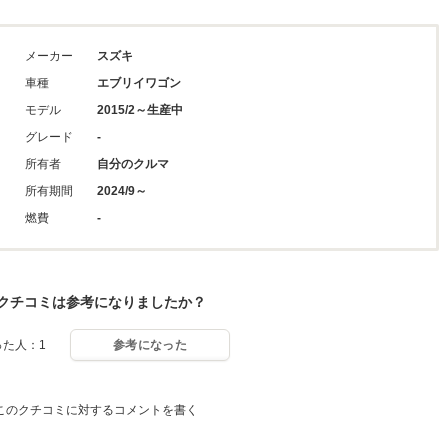
メーカー
スズキ
車種
エブリイワゴン
モデル
2015/2～生産中
グレード
-
所有者
自分のクルマ
所有期間
2024/9～
燃費
-
クチコミは参考になりましたか？
った人：1
参考になった
このクチコミに対するコメントを書く