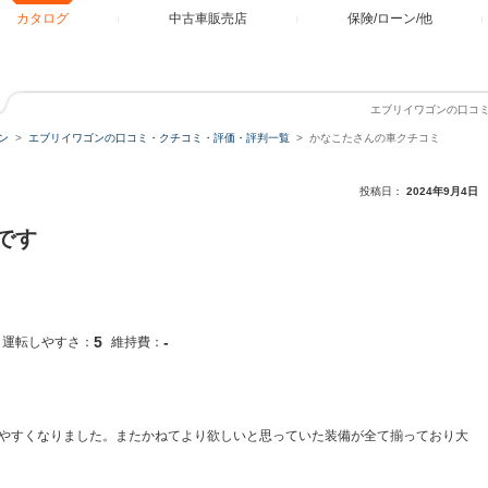
カタログ
中古車販売店
保険/ローン/他
エブリイワゴンの口コ
ン
エブリイワゴンの口コミ・クチコミ・評価・評判一覧
かなこたさんの車クチコミ
投稿日：
2024年9月4日
です
5
-
運転しやすさ：
維持費：
やすくなりました。またかねてより欲しいと思っていた装備が全て揃っており大