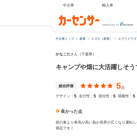
中古車
輸入車
中古車トップ
新車
スズキ（新車）
エブリイワゴ
かなこた
さん（千葉県）
キャンプや畑に大活躍しそう
5
総合評価
点
5
5
5
5
デザイン：
走行性：
居住性：
積載性：
良かった点
前の車より車高が高い為か視界が広くなり運転し
満足です！