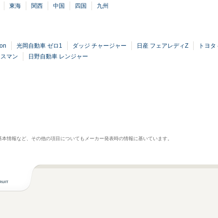
東海
関西
中国
四国
九州
on
光岡自動車 ゼロ1
ダッジ チャージャー
日産 フェアレディZ
トヨタ
ースマン
日野自動車 レンジャー
基本情報など、その他の項目についてもメーカー発表時の情報に基いています。