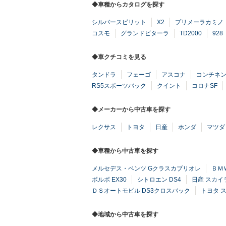
◆車種からカタログを探す
シルバースピリット
X2
プリメーラカミノ
コスモ
グランドビターラ
TD2000
928
◆車クチコミを見る
タンドラ
フェーゴ
アスコナ
コンチネ
RS5スポーツバック
クイント
コロナSF
◆メーカーから中古車を探す
レクサス
トヨタ
日産
ホンダ
マツダ
◆車種から中古車を探す
メルセデス・ベンツ Gクラスカブリオレ
ＢＭ
ボルボ EX30
シトロエン DS4
日産 スカイ
ＤＳオートモビル DS3クロスバック
トヨタ 
◆地域から中古車を探す