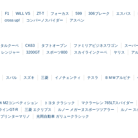
F1
WiLL VS
ZT-T
フォーカス
599
306ブレーク
エスパス
cross up!
コンパーノスパイダー
アスペン
ンタルクーペ
CK63
タフトオープン
ファミリアビジネスワゴン
スーパ
レンジャー
3200GT
スポーツ800
スカイラインクーペ
ヤリス
アル
スバル
スズキ
三菱
イノチェンティ
テスラ
ＢＭＷアルピナ
Ｗ M2コンペティション
トヨタ クラシック
マクラーレン 765LTスパイダー
ラインGT-R
三菱 エクリプス
ルノー メガーヌスポーツツアラー
ルノー 
スプリンターマリノ
光岡自動車 ガリュークラシック