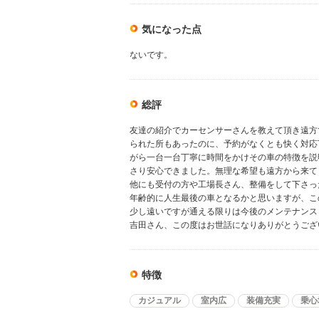
気になった点
ないです。
総評
友達の紹介でカーセンサーさんを教えて頂き遠方
られた所もあったのに、予約がなくとも快く対応
がら一台一台丁寧に時間をかけその車の特徴を説
さり安心できました。無理な希望も遠方から来て
他にも受付の方や工場長さん、整備をして下さっ
年齢的に人生最後の車となるかと思いますが、こ
少し遠いですが通える限りは今後のメンテナンス
吉田さん、この度はお世話になりありがとうござ
特徴
カジュアル
室内広
装備充実
乗心