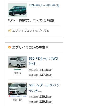
1999年6月～2005年7月
2グレード構成で、エンジンは1種類
エブリイワゴントップへ戻る
エブリイワゴンの中古車
660 PZターボ 4WD
社外…
141.8
支払総額
万円
北海道
137.9
本体価格
万円
660 PZターボスペシ
ャルF…
139.6
支払総額
万円
神奈川県
129.8
本体価格
万円