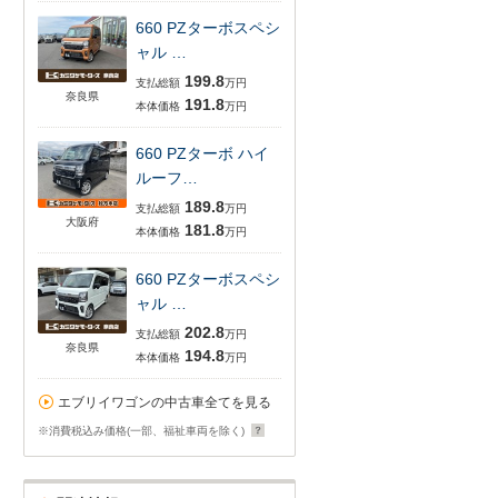
660 PZターボスペシ
ャル …
199.8
支払総額
万円
奈良県
191.8
本体価格
万円
660 PZターボ ハイ
ルーフ…
189.8
支払総額
万円
大阪府
181.8
本体価格
万円
660 PZターボスペシ
ャル …
202.8
支払総額
万円
奈良県
194.8
本体価格
万円
エブリイワゴンの中古車全てを見る
※消費税込み価格(一部、福祉車両を除く)