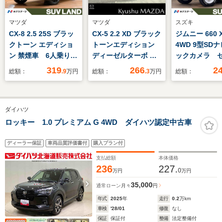
マツダ
マツダ
スズキ
CX-8 2.5 25S ブラッ
CX-5 2.2 XD ブラック
ジムニー 660 
クトーン エディショ
トーンエディション
4WD 9型SD
ン 禁煙車 6人乗り
ディーゼルターボ ナ
ックカメラ 
後席モニター 10型
ビ/CarPlay/全方位モ
ィサポート 
319
266
2
総額：
.9
万円
総額：
.3
万円
総額：
ナビフルセグ 全周囲
ニタ/衝突軽減ブレー
コントロール
カメラ レーダークル
キ/ETC/残価設定型ク
ランスソナ―
ーズ ハーフレザー
レジット対応
脱警報 禁煙車
ダイハツ
シートヒーター ステ
ヘッドライト
アリングヒーター ヘ
ヒーター オ
ロッキー 1.0 プレミアム G 4WD ダイハツ認定中古車
ッドアップディスプレ
コン スマー
イ ブラインドスポッ
ディーラー保証
車両品質評価書付
購入プラン付
トモニター ドラレコ
支払総額
本体価格
236
227.
0
万円
万円
35,000
通常ローン
月々
円
年式
2025
年
走行
0.2
万km
車検
'28/01
修復
なし
保証
保証付
整備
法定整備付