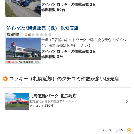
1
ダイハツ ロッキーの
掲載台数
台
50
総掲載数
台
ダイハツ北海道販売（株） 倶知安店
0
総合評価
点
全道１7店舗のネットワークで購入後も安心！ダイハ
ツ北海道販売にお任せ下さい！
1
ダイハツ ロッキーの
掲載台数
台
3
総掲載数
台
ロッキー（札幌近郊）のクチコミ件数が多い販売店
北海道軽パーク 北広島店
北海道北広島市大曲並木１－４－２
130
クチコミ：
件
ページトップへ