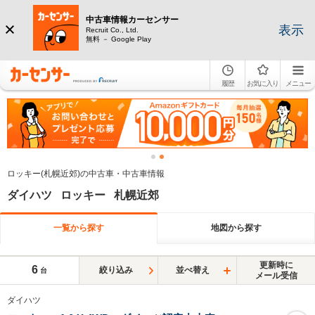
中古車情報カーセンサー
表示
Recruit Co., Ltd.
無料 － Google Play
履歴
お気に入り
メニュー
ロッキー(札幌近郊)の中古車・中古車情報
ダイハツ ロッキー 札幌近郊
一覧から探す
地図から探す
更新時に
6
絞り込み
並べ替え
台
メール受信
ダイハツ