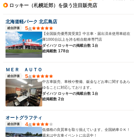
ロッキー（札幌近郊）を扱う注目販売店
北海道軽パーク 北広島店
5
総合評価
点
【全国販売優秀賞受賞】中古車・届出済未使用車総在
庫1000台以上を誇る軽自動車専門店
1
ダイハツ ロッキーの
掲載台数
台
178
総掲載数
台
ＭＥＲ ＡＵＴＯ
5
総合評価
点
中古車販売、車検や整備、鈑金などお車に関するあら
ゆることに対応しております。
1
ダイハツ ロッキーの
掲載台数
台
2
総掲載数
台
オートグラフティ
4
総合評価
点
低価格の良質車を取り揃えています。全国納車ＯＫ！
週末は中古車イベントに出店中！