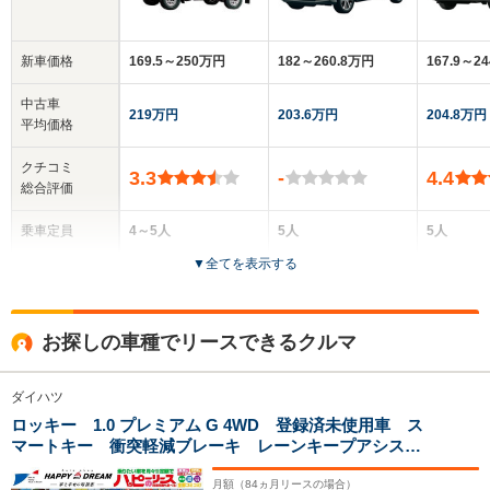
新車価格
169.5～250万円
182～260.8万円
167.9～2
中古車
219万円
203.6万円
204.8万円
平均価格
クチコミ
3.3
-
4.4
総合評価
乗車定員
4～5人
5人
5人
▼
全てを表示する
ドア数
3ドア
5ドア
5ドア
全高
全高
全
お探しの車種でリースできるクルマ
1.83m～1.92m
1.62m
1.
ダイハツ
ロッキー 1.0 プレミアム G 4WD 登録済未使用車 ス
全幅
全幅
全
サイズ
マートキー 衝突軽減ブレーキ レーンキープアシス
1.58m～1.78m
1.7m
1
全長
全長
(全長x全幅x全高)
ト オートライト ADB オートエアコン シートヒー
3.66m～4.1m
4m
ター ACC ステアリングスイッチ ワイパーデアイサ
月額（
84
ヵ月リースの場合）