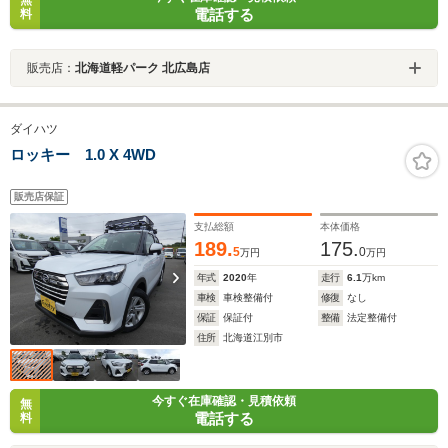
電話する
料
販売店：
北海道軽パーク 北広島店
ダイハツ
ロッキー 1.0 X 4WD
販売店保証
支払総額
本体価格
189.
175.
5
0
万円
万円
年式
2020
年
走行
6.1
万km
車検
車検整備付
修復
なし
保証
保証付
整備
法定整備付
住所
北海道江別市
今すぐ在庫確認・見積依頼
無
電話する
料