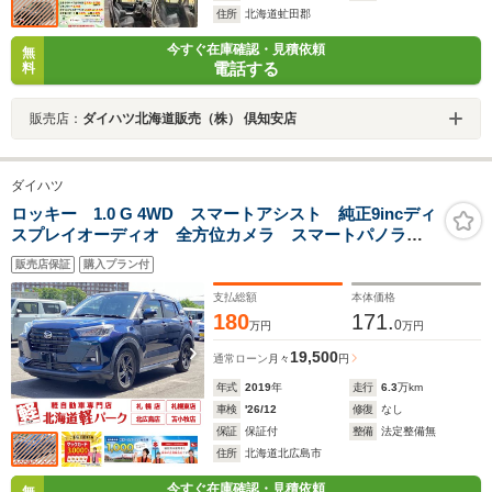
住所
北海道虻田郡
今すぐ在庫確認・見積依頼
無
電話する
料
販売店：
ダイハツ北海道販売（株） 倶知安店
ダイハツ
ロッキー 1.0 G 4WD スマートアシスト 純正9incディ
スプレイオーディオ 全方位カメラ スマートパノラマ
パーキングパック LEDヘッドライト LEDフォグラン
販売店保証
購入プラン付
プ 純正アルミ 4WD
支払総額
本体価格
180
171.
0
万円
万円
19,500
通常ローン
月々
円
年式
2019
年
走行
6.3
万km
車検
'26/12
修復
なし
保証
保証付
整備
法定整備無
住所
北海道北広島市
今すぐ在庫確認・見積依頼
無