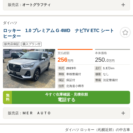
販売店：
オートグラフティ
ダイハツ
ロッキー 1.0 プレミアム G 4WD ナビTV ETC シート
ヒーター
販売店保証
購入プラン付
支払総額
本体価格
256
250.
0
万円
万円
年式
2023
年
走行
1.3
万km
車検
車検整備付
修復
なし
保証
保証付
整備
法定整備付
住所
北海道小樽市
今すぐ在庫確認・見積依頼
無
電話する
料
販売店：
ＭＥＲ ＡＵＴＯ
ダイハツ ロッキー（札幌近郊）の中古車