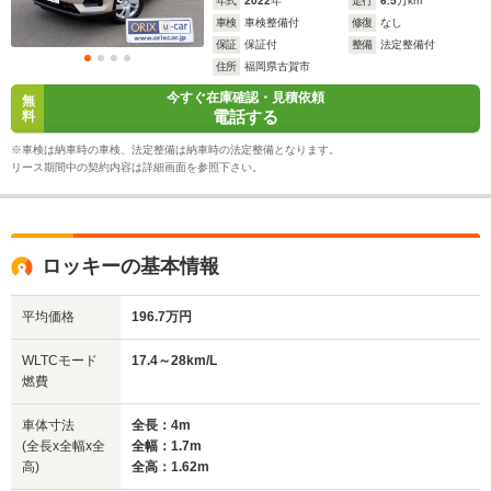
年式
2022
年
走行
6.5
万km
車検
車検整備付
修復
なし
保証
保証付
整備
法定整備付
住所
福岡県古賀市
今すぐ在庫確認・見積依頼
無
電話する
料
※車検は納車時の車検、法定整備は納車時の法定整備となります。
リース期間中の契約内容は詳細画面を参照下さい。
ロッキーの基本情報
平均価格
196.7万円
WLTCモード
17.4～28km/L
燃費
車体寸法
全長：4m
(全長x全幅x全
全幅：1.7m
高)
全高：1.62m