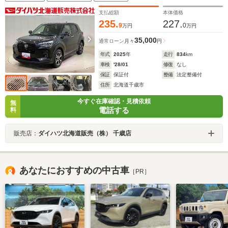
支払総額
本体価格
235.
227.
9
0
万円
万円
35,000
通常ローン
月々
円
年式
2025
年
走行
834
km
車検
'28/01
修復
なし
保証
保証付
整備
法定整備付
住所
北海道千歳市
今すぐ在庫確認・見積依頼
無
電話する
料
販売店：
ダイハツ北海道販売（株） 千歳店
あなたにおすすめの中古車
［PR］