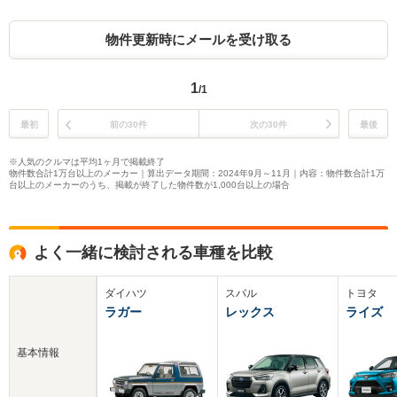
物件更新時にメールを受け取る
1
/1
最初
前の30件
次の30件
最後
※人気のクルマは平均1ヶ月で掲載終了
物件数合計1万台以上のメーカー｜算出データ期間：2024年9月～11月｜内容：物件数合計1万
台以上のメーカーのうち、掲載が終了した物件数が1,000台以上の場合
よく一緒に検討される車種を比較
ダイハツ
スバル
トヨタ
ラガー
レックス
ライズ
基本情報