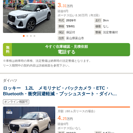
3.
ー フォグライト前後 純正17インチAW
31
万円
頭金
0
円
ボーナス払い
3.30
万円（年
2
回）
ホイールベース
ホイールベース
ホイー
年式
2026
年
走行
3
km
-m
-m
車検
'29/01
修復
なし
保証
保証付
整備
法定整備付
17.4～28.0km/L
17.4～28.
住所
富山県富山市
└市街地:13.4～
└市街地:1
今すぐ在庫確認・見積依頼
無
29.6km/L
29.6km/L
WLTCモード
電話する
料
-
└郊外:18.7～
└郊外:18.
燃費
30.2km/L
30.2km/L
※車検は納車時の車検、法定整備は納車時の法定整備となります。
└高速道路:18.9～
└高速道路:
リース期間中の契約内容は詳細画面を参照下さい。
26.1km/L
26.1km/L
ダイハツ
排気量
2765cc
996～1196cc
996～119
ロッキー 1.2L メモリナビ・バックカメラ・ETC・
Bluetooth・衝突回避軽減・プッシュスタート・ダイハ
駆動方式
4WD
FF、4WD
FF、4WD
ツ・ロッキー
オンライン相談可
月額（
60
ヵ月リースの場合）
4.
25
万円
頭金
0
円
ボーナス払いなし