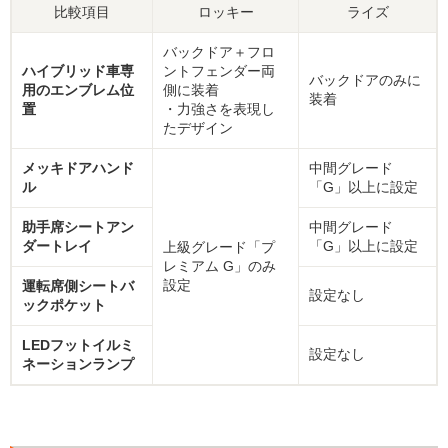
比較項目
ロッキー
ライズ
バックドア＋フロ
ハイブリッド車専
ントフェンダー両
バックドアのみに
用のエンブレム位
側に装着
装着
置
・力強さを表現し
たデザイン
メッキドアハンド
中間グレード
ル
「G」以上に設定
助手席シートアン
中間グレード
ダートレイ
「G」以上に設定
上級グレード「プ
レミアム G」のみ
設定
運転席側シートバ
設定なし
ックポケット
LEDフットイルミ
設定なし
ネーションランプ