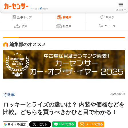
メニュー
記事トップ
特選車
旬ネタ
試乗
新型車
ニュース
編集部のオススメ
特選車
2026/06/05
ロッキーとライズの違いは？ 内装や価格などを
比較。どちらを買うべきかひと目でわかる！
サイトを追加
メールで送る