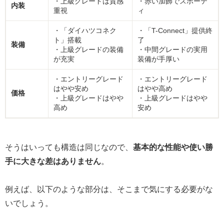
・上級グレードは質感
・赤い加飾でスポーテ
内装
重視
ィ
・「ダイハツコネク
・「T-Connect」提供終
ト」搭載
了
装備
・上級グレードの装備
・中間グレードの実用
が充実
装備が手厚い
・エントリーグレード
・エントリーグレード
はやや安め
はやや高め
価格
・上級グレードはやや
・上級グレードはやや
高め
安め
そうはいっても構造は同じなので、
基本的な性能や使い勝
手に大きな差はありません
。
例えば、以下のような部分は、そこまで気にする必要がな
いでしょう。