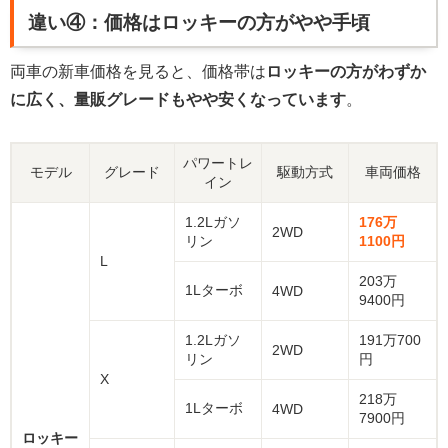
違い④：価格はロッキーの方がやや手頃
両車の新車価格を見ると、価格帯は
ロッキーの方がわずか
に広く、量販グレードもやや安くなっています
。
パワートレ
モデル
グレード
駆動方式
車両価格
イン
1.2Lガソ
176万
2WD
リン
1100円
L
203万
1Lターボ
4WD
9400円
1.2Lガソ
191万700
2WD
リン
円
X
218万
1Lターボ
4WD
7900円
ロッキー