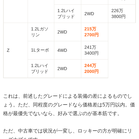
1.2Lハイ
226万
2WD
ブリッド
3800円
1.2Lガソ
215万
2WD
リン
2700円
241万
1Lターボ
Z
4WD
3400円
1.2Lハイ
244万
2WD
ブリッド
2000円
これは、前述したグレードによる装備の差によるものでし
ょう。ただ、同程度のグレードなら価格差は5万円以内。価
格が最優先でないなら、好みで選ぶのが基本筋です。
ただ、中古車では状況が一変し、ロッキーの方が明確にリ