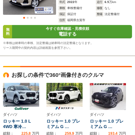
年式
2022
年
走行
6.5
万km
車検
車検整備付
修復
なし
保証
保証付
整備
法定整備付
住所
福岡県古賀市
今すぐ在庫確認・見積依頼
無
電話する
料
※車検は納車時の車検、法定整備は納車時の法定整備となります。
リース期間中の契約内容は詳細画面を参照下さい。
お探しの条件で360°画像付きのクルマ
ダイハツ
ダイハツ
ダイハツ
ロッキー 1.0 L
ロッキー 1.0 プレ
ロッキー 1.0 プレ
4WD 寒冷…
ミアム G …
ミアム G …
総額：
225.8
万円
総額：
259.9
万円
総額：
193.4
万円