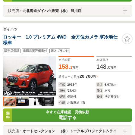
販売店：
北北海道ダイハツ販売（株） 旭川店
ダイハツ
ロッキー 1.0 プレミアム 4WD 全方位カメラ 寒冷地仕
様車
販売店保証
車両品質評価書付
購入プラン付
支払総額
本体価格
158.
148.
1
0
万円
万円
20,700
通常ローン
月々
円
年式
2019
年
走行
6.6
万km
車検
'27/03
修復
あり
保証
保証付
整備
法定整備付
住所
北海道旭川市
今すぐ在庫確認・見積依頼
無
電話する
料
販売店：
オートセレクション （株）トータルプロジェクトムライ