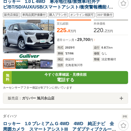
ロッキー 1.0 L 4WD 寒冷地仕様/禁煙車/社外ナ
ビ/BT/SD/AUX/USB/スマートアシスト/衝突警報機能 /衝
突回避支援ブレーキ機能/ブレーキ制御付誤発進抑制制御
販売店保証
車両品質評価書付
購入プラン付
オンライン相談可
360°画像付
機能/車線逸脱警報機能/車線逸脱
支払総額
本体価格
225.
220.
8
2
万円
万円
29,700
通常ローン
月々
円
年式
2025
年
走行
0.8
万km
車検
'27/06
修復
なし
保証
保証付
整備
法定整備付
住所
北海道旭川市
今すぐ在庫確認・見積依頼
無
電話する
料
カーセンサーアフター保証がBプランに付いています
販売店：
ガリバー 旭川永山店
ダイハツ
PR
ロッキー 1.0 プレミアム G 4WD 4WD 純正ナビ 全
周囲カメラ スマートアシストIII アダプティブクルー