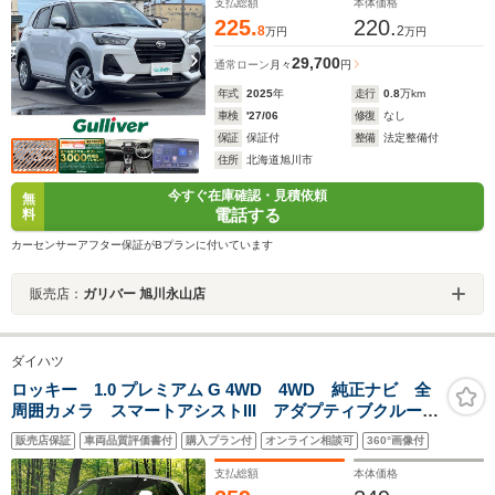
支払総額
本体価格
225.
220.
8
2
万円
万円
29,700
通常ローン
月々
円
年式
2025
年
走行
0.8
万km
車検
'27/06
修復
なし
保証
保証付
整備
法定整備付
住所
北海道旭川市
今すぐ在庫確認・見積依頼
無
電話する
料
カーセンサーアフター保証がBプランに付いています
販売店：
ガリバー 旭川永山店
ダイハツ
ロッキー 1.0 プレミアム G 4WD 4WD 純正ナビ 全
周囲カメラ スマートアシストIII アダプティブクルー
ズ ドラレコ 純正17インチAW LEDヘッド＆フォグ
販売店保証
車両品質評価書付
購入プラン付
オンライン相談可
360°画像付
スマートキー Bluetooth CD/DVD
支払総額
本体価格