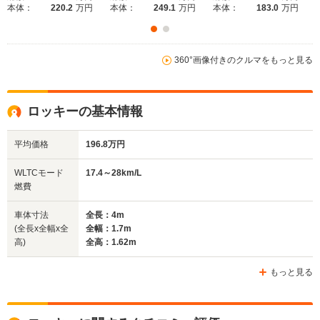
本体：
220.2
万円
本体：
249.1
万円
本体：
183.0
万円
360°画像付きのクルマをもっと見る
ロッキーの基本情報
平均価格
196.8万円
WLTCモード
17.4～28km/L
燃費
車体寸法
全長：4m
(全長x全幅x全
全幅：1.7m
高)
全高：1.62m
もっと見る