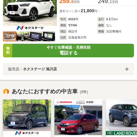
259.
249.
9
1
万円
万円
21,800
通常ローン
月々
円
年式
2022
年
走行
3.2
万km
車検
'27/06
修復
なし
保証
保証付
整備
法定整備付
住所
北海道旭川市
今すぐ在庫確認・見積依頼
無
電話する
料
販売店：
ネクステージ 旭川店
あなたにおすすめの中古車
［PR］