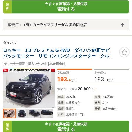
今すぐ在庫確認・見積依頼
無
電話する
料
販売店：
（有）カーライフフリーダム 流通団地店
ダイハツ
ロッキー 1.0 プレミアム G 4WD ダイハツ純正ナビ
バックモニター リモコンエンジンスターター クルー
ズコントロール LEDヘッドライト 運転席助手席シー
ディーラー保証
購入プラン付
360°画像付
トヒーター 電動パーキングブレーキ アイドリングス
トップ
支払総額
本体価格
193.
183.
4
0
万円
万円
20,900
通常ローン
月々
円
年式
2023
年
走行
7.4
万km
車検
車検整備付
修復
あり
保証
保証付
整備
法定整備付
住所
北海道旭川市
今すぐ在庫確認・見積依頼
無
電話する
料