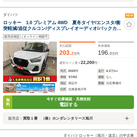
ダイハツ
NEW
ロッキー 1.0 プレミアム 4WD 夏冬タイヤ/エンスタ/衝
突軽減/追従クルコン/ディスプレイオーディオ/バックカメ
ラ/フルセグ/Bluetooth/ドラレコ前後/コーナーセンサー
販売店保証
オンライン相談可
支払総額
本体価格
203.
196.
2
0
万円
万円
22,200
通常ローン
月々
円
年式
2020
年
走行
4.3
万km
車検
'27/02
修復
なし
保証
保証付
整備
法定整備付
住所
北海道旭川市
今すぐ在庫確認・見積依頼
無
電話する
料
販売店：
買取１番 （株）ホンダレンタリース旭川
ダイハツ ロッキー（旭川・道北）の中古車