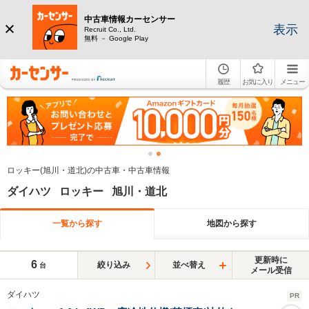
中古車情報カーセンサー
表示
Recruit Co., Ltd.
無料 － Google Play
履歴
お気に入り
メニュー
ロッキー(旭川・道北)の中古車・中古車情報
ダイハツ ロッキー 旭川・道北
一覧から探す
地図から探す
更新時に
6
絞り込み
並べ替え
台
メール受信
ダイハツ
PR