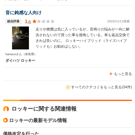
音に鈍感な人向け
1
総合評価
2023/11/11投稿
点
走りや燃費は気に入っているが、音鳴りの悩みが一向に解
決されないので買った事を後悔している。車も返品交換で
きれば良いのに。 ロッキーハイブリッド（ライズハイブ
リッドも）お勧めはしない。
hanacoさん
（奈良県）
ダイハツ ロッキー
もっと見る
すべてのクチコミをもっと見る(34件)
ロッキーに関する関連情報
ロッキーの最新モデル情報
価格改定を行った