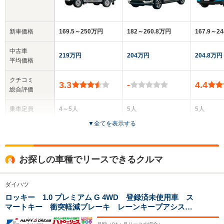
新車価格
169.5～250万円
182～260.8万円
167.9～2
中古車
219万円
204万円
204.8万円
平均価格
クチコミ
3.3
-
4.4
総合評価
乗車定員
4～5人
5人
5人
▼
全てを表示する
ドア数
3ドア
5ドア
5ドア
全高
全高
全
お探しの車種でリースできるクルマ
1.83m～1.92m
1.62m
1.
ダイハツ
ロッキー 1.0 プレミアム G 4WD 登録済未使用車 ス
全幅
全幅
全
サイズ
マートキー 衝突軽減ブレーキ レーンキープアシス
1.58m～1.78m
1.7m
1
全長
全長
(全長x全幅x全高)
ト オートライト ADB オートエアコン シートヒー
3.66m～4.1m
4m