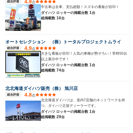
4.9
総合評価
点
中古車は全車、支払総額！スズキの看板が目印！
1
ダイハツ ロッキーの
掲載台数
台
16
総掲載数
台
オートセレクション （株）トータルプロジェクトムライ
4.9
総合評価
点
大きな看板が目印！人気の車種が勢ぞろい！常時50台
以上展示中です！
1
ダイハツ ロッキーの
掲載台数
台
74
総掲載数
台
北北海道ダイハツ販売（株） 旭川店
4.8
総合評価
点
北北海道ダイハツは、道内7店舗のネットワークを持
つ、ダイハツ正規ディーラーです。
1
ダイハツ ロッキーの
掲載台数
台
29
総掲載数
台