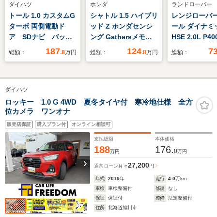
ダイハツ
ホンダ
ランドローバー
トール 1.0 カスタムG
シャトル 1.5 ハイブリ
レンジローバ
ターボ 両側電動ド
ッド Z ホンダセンシ
ール ダイナミ
ア SDナビ バック
ング Gathersメモリ
HSE 2.0L P40
カメラ 衝突被害軽減
ーナビ(VXM-
4WD 認定中
187
124
7
総額：
.8
万円
総額：
.8
万円
総額：
システム レーダーク
175VFi) ETC車載器
ライディング
ルーズ 禁煙車 ドラ
(ナビ連動) 運転席/助
ヘッドアップ
レコ コーナーセンサ
手席シートヒーター
レイ 前席シ
ダイハツ
ー スマートキー
IRカット/スーパーUV
ラー＆全席シ
LEDヘッド ビルトイ
カットフロントドアガ
ター リアシ
ロッキー 1.0 G 4WD 夏冬タイヤ付 寒冷地仕様 全方
位カメラ ワンオナ
ンETC 純正15イン
ラス・UVカット機能
リクライニン
チアルミ オートライ
付フロントウィンドウ
ヤレスデバイ
販売店保証
購入プラン付
オンライン相談可
ト
ガラス
ジング コン
支払総額
本体価格
ラブルアンビ
188
176.
0
万円
万円
突軽減
27,200
通常ローン
月々
円
年式
2019
年
走行
4.0
万km
車検
車検整備付
修復
なし
保証
保証付
整備
法定整備付
住所
北海道旭川市