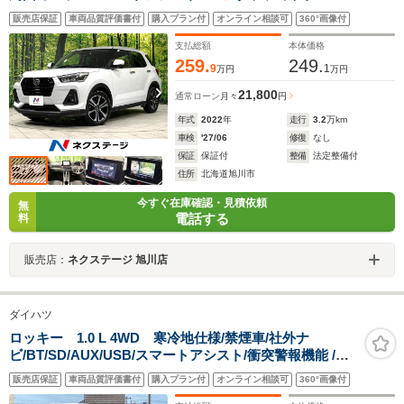
ズ ドラレコ 純正17インチAW LEDヘッド＆フォグ
販売店保証
車両品質評価書付
購入プラン付
オンライン相談可
360°画像付
スマートキー Bluetooth CD/DVD
支払総額
本体価格
259.
249.
9
1
万円
万円
21,800
通常ローン
月々
円
年式
2022
年
走行
3.2
万km
車検
'27/06
修復
なし
保証
保証付
整備
法定整備付
住所
北海道旭川市
今すぐ在庫確認・見積依頼
無
電話する
料
販売店：
ネクステージ 旭川店
ダイハツ
ロッキー 1.0 L 4WD 寒冷地仕様/禁煙車/社外ナ
ビ/BT/SD/AUX/USB/スマートアシスト/衝突警報機能 /衝
突回避支援ブレーキ機能/ブレーキ制御付誤発進抑制制御
販売店保証
車両品質評価書付
購入プラン付
オンライン相談可
360°画像付
機能/車線逸脱警報機能/車線逸脱