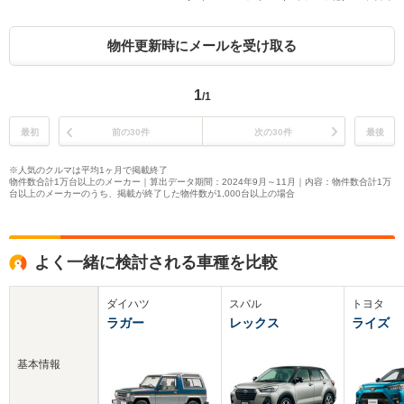
物件更新時にメールを受け取る
1
/1
最初
前の30件
次の30件
最後
※人気のクルマは平均1ヶ月で掲載終了
物件数合計1万台以上のメーカー｜算出データ期間：2024年9月～11月｜内容：物件数合計1万
台以上のメーカーのうち、掲載が終了した物件数が1,000台以上の場合
よく一緒に検討される車種を比較
ダイハツ
スバル
トヨタ
ラガー
レックス
ライズ
基本情報