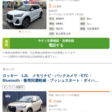
ター ACC ステアリングスイッチ ワイパーデアイサ
月額（
84
ヵ月リースの場合）
3.
ー フォグライト前後 純正17インチAW
31
万円
頭金
0
円
ボーナス払い
3.30
万円（年
2
回）
ホイールベース
ホイールベース
ホイー
年式
2026
年
走行
3
km
-m
-m
車検
'29/01
修復
なし
保証
保証付
整備
法定整備付
17.4～28.0km/L
17.4～28.
住所
富山県富山市
└市街地:13.4～
└市街地:1
今すぐ在庫確認・見積依頼
無
29.6km/L
29.6km/L
WLTCモード
電話する
料
-
└郊外:18.7～
└郊外:18.
燃費
30.2km/L
30.2km/L
※車検は納車時の車検、法定整備は納車時の法定整備となります。
└高速道路:18.9～
└高速道路:
リース期間中の契約内容は詳細画面を参照下さい。
26.1km/L
26.1km/L
ダイハツ
排気量
2765cc
996～1196cc
996～119
ロッキー 1.2L メモリナビ・バックカメラ・ETC・
Bluetooth・衝突回避軽減・プッシュスタート・ダイハ
駆動方式
4WD
FF、4WD
FF、4WD
ツ・ロッキー
オンライン相談可
月額（
60
ヵ月リースの場合）
4.
25
万円
頭金
0
円
ボーナス払いなし