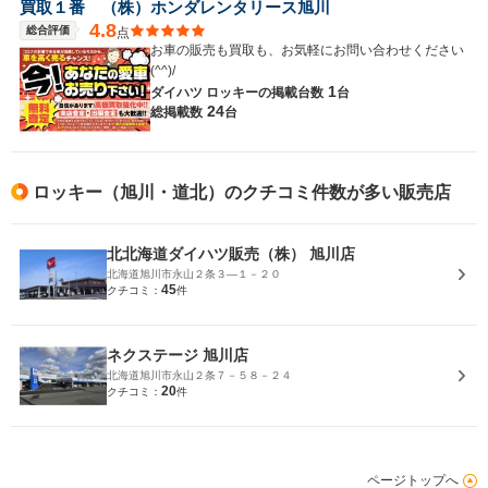
買取１番 （株）ホンダレンタリース旭川
4.8
総合評価
点
お車の販売も買取も、お気軽にお問い合わせください
(^^)/
1
ダイハツ ロッキーの
掲載台数
台
24
総掲載数
台
ロッキー（旭川・道北）のクチコミ件数が多い販売店
北北海道ダイハツ販売（株） 旭川店
北海道旭川市永山２条３―１－２０
45
クチコミ：
件
ネクステージ 旭川店
北海道旭川市永山２条７－５８－２４
20
クチコミ：
件
ページトップへ