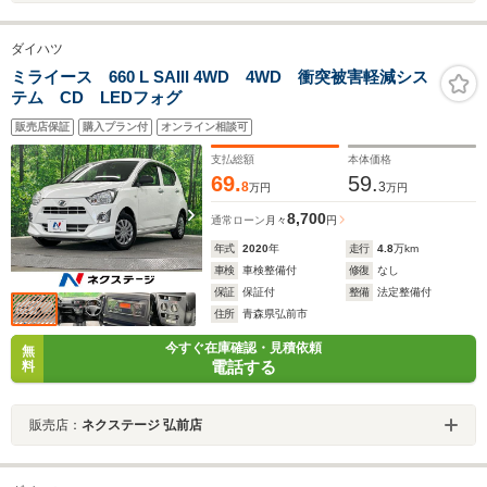
ダイハツ
ミライース 660 L SAIII 4WD 4WD 衝突被害軽減シス
テム CD LEDフォグ
販売店保証
購入プラン付
オンライン相談可
支払総額
本体価格
69.
59.
8
3
万円
万円
8,700
通常ローン
月々
円
年式
2020
年
走行
4.8
万km
車検
車検整備付
修復
なし
保証
保証付
整備
法定整備付
住所
青森県弘前市
今すぐ在庫確認・見積依頼
無
電話する
料
販売店：
ネクステージ 弘前店