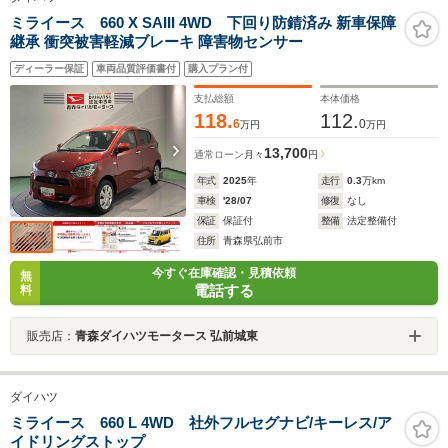
ミライース 660 X SAIII 4WD 下回り防錆済み 新車保障
継承 衝突被害軽減ブレーキ 障害物センサー
ディーラー保証
車両品質評価書付
購入プラン付
支払総額
本体価格
118.
112.
6
0
万円
万円
13,700
通常ローン
月々
円
年式
2025
年
走行
0.3
万km
車検
'28/07
修復
なし
保証
保証付
整備
法定整備付
住所
青森県弘前市
今すぐ在庫確認・見積依頼
無
電話する
料
販売店：
青森ダイハツモータース 弘前城東
ダイハツ
ミライース 660 L 4WD 社外フルセグナビ/キーレス/ア
イドリングストップ