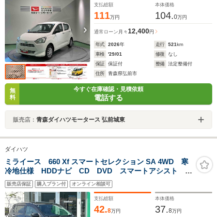
支払総額
本体価格
111
104.
0
万円
万円
12,400
通常ローン
月々
円
年式
2026
年
走行
521
km
車検
'29/01
修復
なし
保証
保証付
整備
法定整備付
住所
青森県弘前市
今すぐ在庫確認・見積依頼
無
電話する
料
販売店：
青森ダイハツモータース 弘前城東
ダイハツ
ミライース 660 Xf スマートセレクション SA 4WD 寒
冷地仕様 HDDナビ CD DVD スマートアシスト 衝
突被害軽減ブレーキ 誤発進抑制制御機能 横滑り防止
販売店保証
購入プラン付
オンライン相談可
機能 トラクションコントロール エコアイドル リモ
コンキー セキュリティアラーム
支払総額
本体価格
42.
37.
8
8
万円
万円