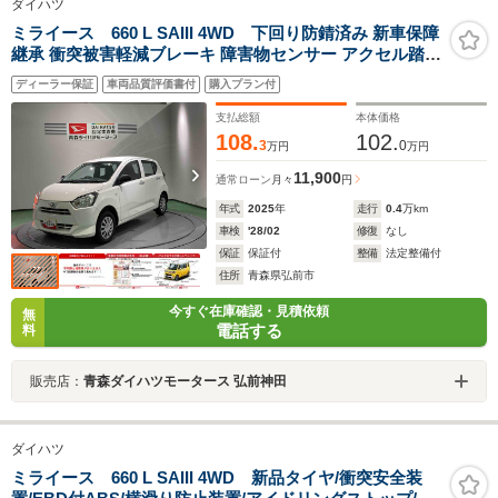
ダイハツ
ミライース 660 L SAIII 4WD 下回り防錆済み 新車保障
継承 衝突被害軽減ブレーキ 障害物センサー アクセル踏み
間違い防止装置
ディーラー保証
車両品質評価書付
購入プラン付
支払総額
本体価格
108.
102.
3
0
万円
万円
11,900
通常ローン
月々
円
年式
2025
年
走行
0.4
万km
車検
'28/02
修復
なし
保証
保証付
整備
法定整備付
住所
青森県弘前市
今すぐ在庫確認・見積依頼
無
電話する
料
販売店：
青森ダイハツモータース 弘前神田
ダイハツ
ミライース 660 L SAIII 4WD 新品タイヤ/衝突安全装