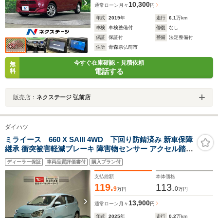
10,300
通常ローン
月々
円
年式
2019
年
走行
6.1
万km
車検
車検整備付
修復
なし
保証
保証付
整備
法定整備付
住所
青森県弘前市
今すぐ在庫確認・見積依頼
無
電話する
料
販売店：
ネクステージ 弘前店
ダイハツ
ミライース 660 X SAIII 4WD 下回り防錆済み 新車保障
継承 衝突被害軽減ブレーキ 障害物センサー アクセル踏み
間違い防止装置
ディーラー保証
車両品質評価書付
購入プラン付
支払総額
本体価格
119.
113.
9
0
万円
万円
13,900
通常ローン
月々
円
年式
2025
年
走行
0.2
万km