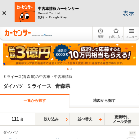
中古車情報カーセンサー
表示
Recruit Co., Ltd.
無料 － Google Play
履歴
お気に入り
メニュー
ミライース(青森県)の中古車・中古車情報
ダイハツ ミライース 青森県
一覧から探す
地図から探す
更新時に
111
絞り込み
並べ替え
台
メール受信
ダイハツ
PR