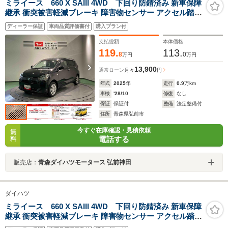
ミライース 660 X SAIII 4WD 下回り防錆済み 新車保障
継承 衝突被害軽減ブレーキ 障害物センサー アクセル踏み
間違い防止装置
ディーラー保証
車両品質評価書付
購入プラン付
支払総額
本体価格
119.
113.
8
0
万円
万円
13,900
通常ローン
月々
円
年式
2025
年
走行
0.9
万km
車検
'28/10
修復
なし
保証
保証付
整備
法定整備付
住所
青森県弘前市
今すぐ在庫確認・見積依頼
無
電話する
料
販売店：
青森ダイハツモータース 弘前神田
ダイハツ
ミライース 660 X SAIII 4WD 下回り防錆済み 新車保障
継承 衝突被害軽減ブレーキ 障害物センサー アクセル踏み
間違い防止装置