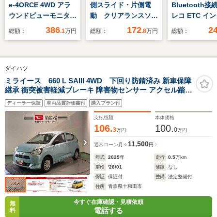
e-4ORCE 4WD アラ
側スライド・片側電
Bluetooth接
ウンドビューモニター
動 クリアランスソナ
レコ ETC イ
付きディスプレーオー
ー 衝突被害軽減シス
ビ フルセグTV
386
172
2
総額：
.1
万円
総額：
.8
万円
総額：
ディオ・パワーバック
テム LEDヘッドラン
ルミホイール 
ドア・デジタルインナ
プ スマートキー ア
トキー
ーミラー・プロパイロ
イドリングストップ
ダイハツ
ット
電動格納ミラー シー
トヒーター ベンチシ
ミライース 660 L SAIII 4WD 下回り防錆済み 新車保障
継承 衝突被害軽減ブレーキ 障害物センサー アクセル踏み
ート CVT 盗難防止
間違い防止装置
システム ABS
ディーラー保証
車両品質評価書付
購入プラン付
支払総額
本体価格
106.
100.
3
0
万円
万円
11,500
通常ローン
月々
円
年式
2025
年
走行
0.5
万km
車検
'28/01
修復
なし
保証
保証付
整備
法定整備付
住所
青森県十和田市
今すぐ在庫確認・見積依頼
無
電話する
料