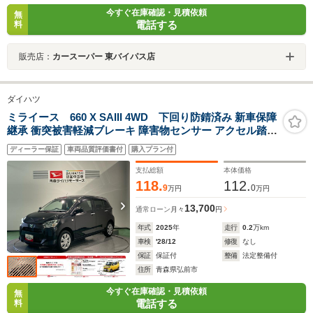
今すぐ在庫確認・見積依頼
無
電話する
料
販売店：
カースーパー 東バイパス店
ダイハツ
ミライース 660 X SAIII 4WD 下回り防錆済み 新車保障
継承 衝突被害軽減ブレーキ 障害物センサー アクセル踏み
間違い防止装置
ディーラー保証
車両品質評価書付
購入プラン付
支払総額
本体価格
118.
112.
9
0
万円
万円
13,700
通常ローン
月々
円
年式
2025
年
走行
0.2
万km
車検
'28/12
修復
なし
保証
保証付
整備
法定整備付
住所
青森県弘前市
今すぐ在庫確認・見積依頼
無
電話する
料