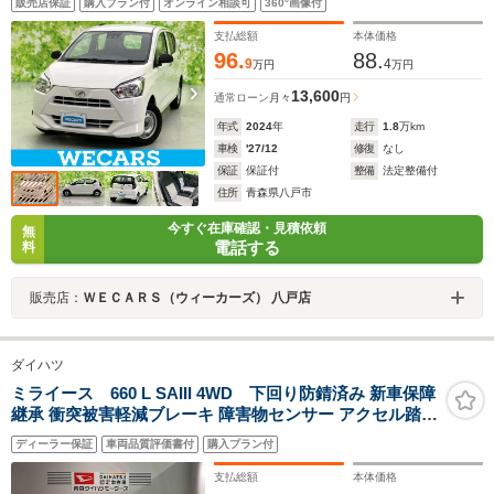
販売店保証
購入プラン付
オンライン相談可
360°画像付
ドウ/マニュアルエアコン/取扱説明書
支払総額
本体価格
96.
88.
9
4
万円
万円
13,600
通常ローン
月々
円
年式
2024
年
走行
1.8
万km
車検
'27/12
修復
なし
保証
保証付
整備
法定整備付
住所
青森県八戸市
今すぐ在庫確認・見積依頼
無
電話する
料
販売店：
ＷＥＣＡＲＳ（ウィーカーズ） 八戸店
ダイハツ
ミライース 660 L SAIII 4WD 下回り防錆済み 新車保障
継承 衝突被害軽減ブレーキ 障害物センサー アクセル踏み
間違い防止装置
ディーラー保証
車両品質評価書付
購入プラン付
支払総額
本体価格