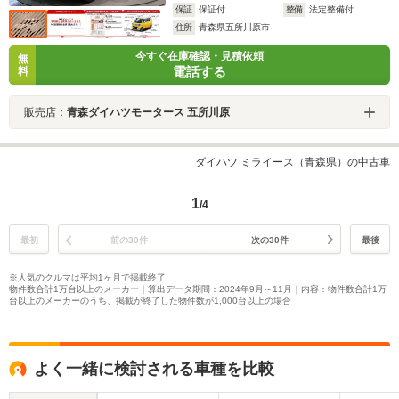
保証
保証付
整備
法定整備付
住所
青森県五所川原市
今すぐ在庫確認・見積依頼
無
電話する
料
販売店：
青森ダイハツモータース 五所川原
ダイハツ ミライース（青森県）の中古車
1
/4
最初
前の30件
次の30件
最後
※人気のクルマは平均1ヶ月で掲載終了
物件数合計1万台以上のメーカー｜算出データ期間：2024年9月～11月｜内容：物件数合計1万
台以上のメーカーのうち、掲載が終了した物件数が1,000台以上の場合
よく一緒に検討される車種を比較