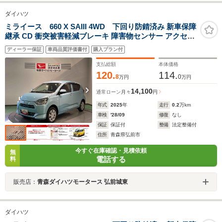
ダイハツ
ミライース 660 X SAIII 4WD 下回り防錆済み 新車保障
継承 CD 衝突被害軽減ブレーキ 障害物センサー アクセル
踏み間違い防止装置
ディーラー保証
車両品質評価書付
購入プラン付
支払総額
本体価格
120.
114.
8
0
万円
万円
14,100
通常ローン
月々
円
年式
2025
年
走行
0.2
万km
車検
'28/09
修復
なし
保証
保証付
整備
法定整備付
住所
青森県弘前市
今すぐ在庫確認・見積依頼
無
電話する
料
販売店：
青森ダイハツモータース 弘前城東
ダイハツ