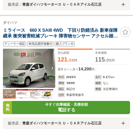
販売店：
青森ダイハツモータース Ｕ－ＣＡＲアイル石江店
ダイハツ
ミライース 660 X SAIII 4WD 下回り防錆済み 新車保障
継承 衝突被害軽減ブレーキ 障害物センサー アクセル踏み
間違い防止装置
ディーラー保証
車両品質評価書付
購入プラン付
支払総額
本体価格
121.
115.
5
0
万円
万円
14,200
通常ローン
月々
円
年式
2025
年
走行
0.3
万km
車検
'28/05
修復
なし
保証
保証付
整備
法定整備付
住所
青森県青森市
今すぐ在庫確認・見積依頼
無
電話する
料
販売店：
青森ダイハツモータース Ｕ－ＣＡＲアイル石江店