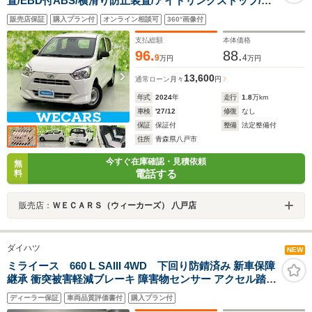
置/EBD付ABS/横滑り防止装置/アイドリングストップ/禁
煙車/エアバッグ 運転席/エアバッグ 助手席/パワーウイン
販売店保証
購入プラン付
オンライン相談可
360°画像付
ドウ/マニュアルエアコン/取扱説明書
支払総額
本体価格
96.
88.
9
4
万円
万円
13,600
通常ローン
月々
円
年式
2024
年
走行
1.8
万km
車検
'27/12
修復
なし
保証
保証付
整備
法定整備付
住所
青森県八戸市
今すぐ在庫確認・見積依頼
無
電話する
料
販売店：
ＷＥＣＡＲＳ（ウィーカーズ） 八戸店
ダイハツ
NEW
ミライース 660 L SAIII 4WD 下回り防錆済み 新車保障
継承 衝突被害軽減ブレーキ 障害物センサー アクセル踏み
間違い防止装置
ディーラー保証
車両品質評価書付
購入プラン付