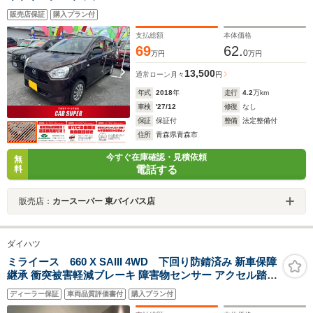
販売店保証
購入プラン付
支払総額
本体価格
69
62.
0
万円
万円
13,500
通常ローン
月々
円
年式
2018
年
走行
4.2
万km
車検
'27/12
修復
なし
保証
保証付
整備
法定整備付
住所
青森県青森市
今すぐ在庫確認・見積依頼
無
電話する
料
販売店：
カースーパー 東バイパス店
ダイハツ
ミライース 660 X SAIII 4WD 下回り防錆済み 新車保障
継承 衝突被害軽減ブレーキ 障害物センサー アクセル踏み
間違い防止装置
ディーラー保証
車両品質評価書付
購入プラン付