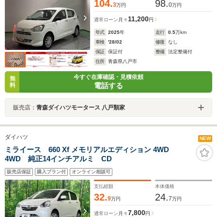
104.
98.
3
0
万円
万円
11,200
通常ローン
月々
円
年式
2025
年
走行
0.5
万km
車検
'28/02
修復
なし
保証
保証付
整備
法定整備付
住所
青森県八戸市
今すぐ在庫確認・見積依頼
無
電話する
料
販売店：
青森ダイハツモータース 八戸類家
ダイハツ
NEW
ミライース 660 Xf メモリアルエディション 4WD
4WD 純正14インチアルミ CD
販売店保証
購入プラン付
オンライン相談可
支払総額
本体価格
32.
24.
9
7
万円
万円
7,800
通常ローン
月々
円