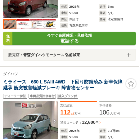
年式
2025
年
走行
7
km
車検
'28/05
修復
なし
保証
保証付
整備
法定整備付
住所
青森県弘前市
今すぐ在庫確認・見積依頼
無
電話する
料
販売店：
青森ダイハツモータース 弘前城東
ダイハツ
ミライース 660 L SAIII 4WD 下回り防錆済み 新車保障
継承 衝突被害軽減ブレーキ 障害物センサー
ディーラー保証
車両品質評価書付
購入プラン付
支払総額
本体価格
112.
106.
2
0
万円
万円
12,600
通常ローン
月々
円
年式
2025
年
走行
0.3
万km
車検
'28/05
修復
なし