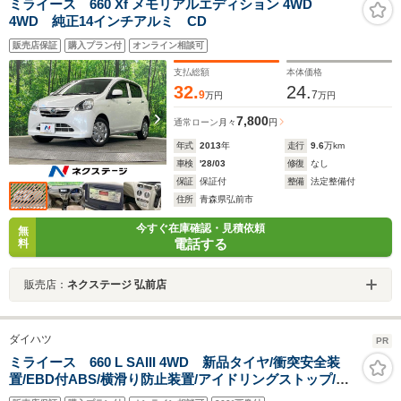
ミライース 660 Xf メモリアルエディション 4WD
4WD 純正14インチアルミ CD
販売店保証
購入プラン付
オンライン相談可
支払総額
本体価格
32.
24.
9
7
万円
万円
7,800
通常ローン
月々
円
年式
2013
年
走行
9.6
万km
車検
'28/03
修復
なし
保証
保証付
整備
法定整備付
住所
青森県弘前市
今すぐ在庫確認・見積依頼
無
電話する
料
販売店：
ネクステージ 弘前店
ダイハツ
PR
ミライース 660 L SAIII 4WD 新品タイヤ/衝突安全装
置/EBD付ABS/横滑り防止装置/アイドリングストップ/禁
煙車/エアバッグ 運転席/エアバッグ 助手席/パワーウイン