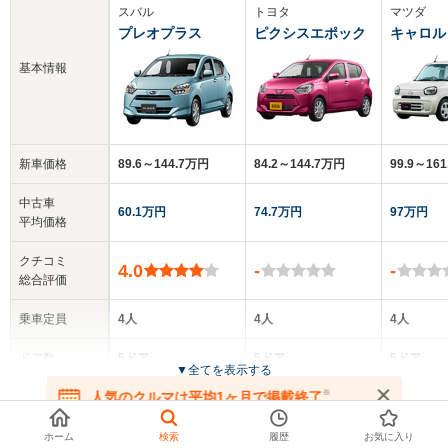
スバル
トヨタ
マツダ
プレオプラス
ピクシスエポック
キャロル
基本情報
新車価格
89.6～144.7万円
84.2～144.7万円
99.9～16
中古車
60.1万円
74.7万円
97万円
平均価格
クチコミ
4.0
-
-
総合評価
乗車定員
4人
4人
4人
ドア数
5ドア
5ドア
5ドア
▼
全てを表示する
※
人気のクルマは平均1ヶ月で掲載終了
全高
全高
全
在庫が無くなる前にお問い合わせください
1.5m～1.51m
1.5m～1.51m
1.
ホーム
検索
履歴
お気に入り
お探しの車種でリースできるクルマ