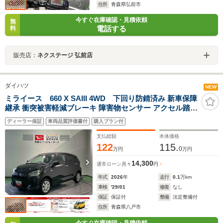
住所
青森県弘前市
今すぐ在庫確認・見積依頼
無
電話する
料
販売店：
ネクステージ 弘前店
ダイハツ
NEW
ミライース 660 X SAIII 4WD 下回り防錆済み 新車保障
継承 衝突被害軽減ブレーキ 障害物センサー アクセル踏み
間違い防止装置
ディーラー保証
車両品質評価書付
購入プラン付
支払総額
本体価格
122
115.
0
万円
万円
14,300
通常ローン
月々
円
年式
2026
年
走行
0.1
万km
車検
'29/01
修復
なし
保証
保証付
整備
法定整備付
住所
青森県八戸市