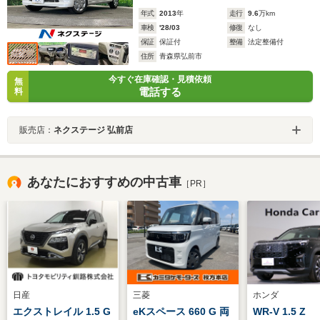
年式
2013
年
走行
9.6
万km
車検
'28/03
修復
なし
保証
保証付
整備
法定整備付
住所
青森県弘前市
今すぐ在庫確認・見積依頼
無
電話する
料
販売店：
ネクステージ 弘前店
あなたにおすすめの中古車
［PR］
日産
三菱
ホンダ
エクストレイル 1.5 G
eKスペース 660 G 両
WR-V 1.5 Z