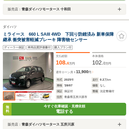
販売店：
青森ダイハツモータース 十和田
ダイハツ
ミライース 660 L SAIII 4WD 下回り防錆済み 新車保障
継承 衝突被害軽減ブレーキ 障害物センサー
ディーラー保証
車両品質評価書付
購入プラン付
支払総額
本体価格
108.
102.
6
0
万円
万円
11,900
通常ローン
月々
円
年式
2025
年
走行
0.2
万km
車検
'28/07
修復
なし
保証
保証付
整備
法定整備付
住所
青森県五所川原市
今すぐ在庫確認・見積依頼
無
電話する
料
販売店：
青森ダイハツモータース 五所川原