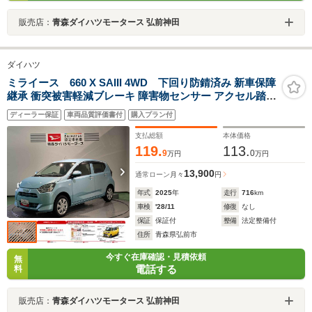
販売店：
青森ダイハツモータース 弘前神田
ダイハツ
ミライース 660 X SAIII 4WD 下回り防錆済み 新車保障
継承 衝突被害軽減ブレーキ 障害物センサー アクセル踏み
間違い防止装置
ディーラー保証
車両品質評価書付
購入プラン付
支払総額
本体価格
119.
113.
9
0
万円
万円
13,900
通常ローン
月々
円
年式
2025
年
走行
716
km
車検
'28/11
修復
なし
保証
保証付
整備
法定整備付
住所
青森県弘前市
今すぐ在庫確認・見積依頼
無
電話する
料
販売店：
青森ダイハツモータース 弘前神田