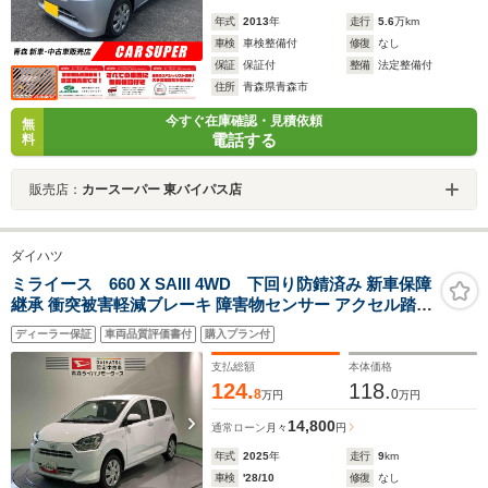
年式
2013
年
走行
5.6
万km
車検
車検整備付
修復
なし
保証
保証付
整備
法定整備付
住所
青森県青森市
今すぐ在庫確認・見積依頼
無
電話する
料
販売店：
カースーパー 東バイパス店
ダイハツ
ミライース 660 X SAIII 4WD 下回り防錆済み 新車保障
継承 衝突被害軽減ブレーキ 障害物センサー アクセル踏み
間違い防止装置
ディーラー保証
車両品質評価書付
購入プラン付
支払総額
本体価格
124.
118.
8
0
万円
万円
14,800
通常ローン
月々
円
年式
2025
年
走行
9
km
車検
'28/10
修復
なし