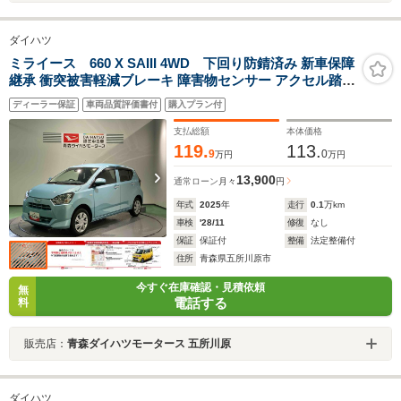
ダイハツ
ミライース 660 X SAIII 4WD 下回り防錆済み 新車保障
継承 衝突被害軽減ブレーキ 障害物センサー アクセル踏み
間違い防止装置
ディーラー保証
車両品質評価書付
購入プラン付
支払総額
本体価格
119.
113.
9
0
万円
万円
13,900
通常ローン
月々
円
年式
2025
年
走行
0.1
万km
車検
'28/11
修復
なし
保証
保証付
整備
法定整備付
住所
青森県五所川原市
今すぐ在庫確認・見積依頼
無
電話する
料
販売店：
青森ダイハツモータース 五所川原
ダイハツ