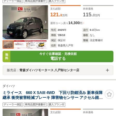
ディーラー保証
車両品質評価書付
購入プラン付
支払総額
本体価格
121.
115.
8
0
万円
万円
14,300
通常ローン
月々
円
年式
2025
年
走行
0.3
万km
車検
'28/10
修復
なし
保証
保証付
整備
法定整備付
住所
青森県八戸市
今すぐ在庫確認・見積依頼
無
電話する
料
販売店：
青森ダイハツモータース 八戸卸センター店
ダイハツ
ミライース 660 X SAIII 4WD 下回り防錆済み 新車保障
継承 衝突被害軽減ブレーキ 障害物センサー アクセル踏み
間違い防止装置
ディーラー保証
車両品質評価書付
購入プラン付
支払総額
本体価格