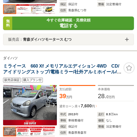
保証
保証付
整備
法定整備付
住所
青森県むつ市
今すぐ在庫確認・見積依頼
無
電話する
料
販売店：
青森ダイハツモータース むつ
ダイハツ
ミライース 660 Xf メモリアルエディション 4WD CD/
アイドリングストップ/電格ミラー/社外アルミホイール/キ
ーレス
販売店保証
購入プラン付
支払総額
本体価格
39
28.
0
万円
万円
7,600
通常ローン
月々
円
年式
2013
年
走行
8.9
万km
車検
車検整備付
修復
なし
保証
保証付
整備
法定整備付
住所
青森県青森市