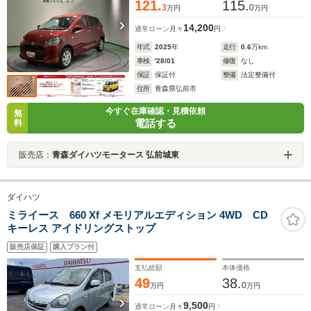
121.
115.
3
0
万円
万円
14,200
通常ローン
月々
円
年式
2025
年
走行
0.6
万km
車検
'28/01
修復
なし
保証
保証付
整備
法定整備付
住所
青森県弘前市
今すぐ在庫確認・見積依頼
無
電話する
料
販売店：
青森ダイハツモータース 弘前城東
ダイハツ
ミライース 660 Xf メモリアルエディション 4WD CD
キーレス アイドリングストップ
販売店保証
購入プラン付
支払総額
本体価格
49
38.
0
万円
万円
9,500
通常ローン
月々
円