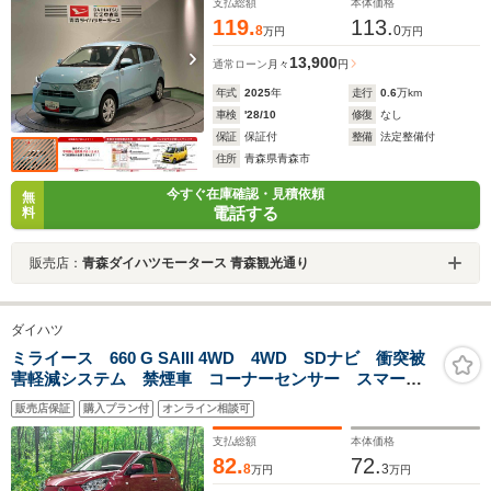
支払総額
本体価格
119.
113.
8
0
万円
万円
13,900
通常ローン
月々
円
年式
2025
年
走行
0.6
万km
車検
'28/10
修復
なし
保証
保証付
整備
法定整備付
住所
青森県青森市
今すぐ在庫確認・見積依頼
無
電話する
料
販売店：
青森ダイハツモータース 青森観光通り
ダイハツ
ミライース 660 G SAIII 4WD 4WD SDナビ 衝突被
害軽減システム 禁煙車 コーナーセンサー スマート
キー LEDヘッド ETC 純正14インチアルミ オート
販売店保証
購入プラン付
オンライン相談可
ハイビーム オートライト オートエアコン Bluetooth
支払総額
本体価格
82.
72.
8
3
万円
万円