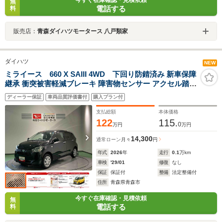
今すぐ在庫確認・見積依頼
無
電話する
料
販売店：
青森ダイハツモータース 八戸類家
ダイハツ
NEW
ミライース 660 X SAIII 4WD 下回り防錆済み 新車保障
継承 衝突被害軽減ブレーキ 障害物センサー アクセル踏み
間違い防止装置
ディーラー保証
車両品質評価書付
購入プラン付
支払総額
本体価格
122
115.
0
万円
万円
14,300
通常ローン
月々
円
年式
2026
年
走行
0.1
万km
車検
'29/01
修復
なし
保証
保証付
整備
法定整備付
住所
青森県青森市
今すぐ在庫確認・見積依頼
無
電話する
料