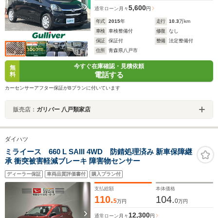
5,600
通常ローン
月々
円
年式
2015
年
走行
10.3
万km
車検
車検整備付
修復
なし
保証
保証付
整備
法定整備付
住所
青森県八戸市
今すぐ在庫確認・見積依頼
無
電話する
料
カーセンサーアフター保証がBプランに付いています
販売店：
ガリバー 八戸類家店
ダイハツ
ミライース 660 L SAIII 4WD 防錆処理済み 新車保障継
承 衝突被害軽減ブレーキ 障害物センサー
ディーラー保証
車両品質評価書付
購入プラン付
支払総額
本体価格
110.
104.
5
0
万円
万円
12,300
通常ローン
月々
円