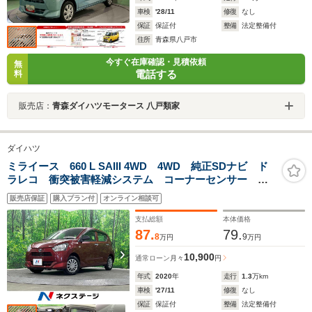
車検
'28/11
修復
なし
保証
保証付
整備
法定整備付
住所
青森県八戸市
今すぐ在庫確認・見積依頼
無
電話する
料
販売店：
青森ダイハツモータース 八戸類家
ダイハツ
ミライース 660 L SAIII 4WD 4WD 純正SDナビ ド
ラレコ 衝突被害軽減システム コーナーセンサー
Bluetooth CD DVD再生 フルセグ
販売店保証
購入プラン付
オンライン相談可
支払総額
本体価格
87.
79.
8
9
万円
万円
10,900
通常ローン
月々
円
年式
2020
年
走行
1.3
万km
車検
'27/11
修復
なし
保証
保証付
整備
法定整備付