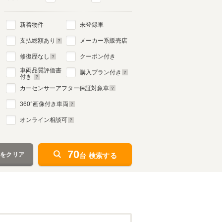
新着物件
未登録車
支払総額あり
メーカー系販売店
修復歴なし
クーポン付き
車両品質評価書
購入プラン付き
付き
カーセンサーアフター保証対象車
360
°画像付き車両
オンライン相談可
70
件をクリア
台 検索する