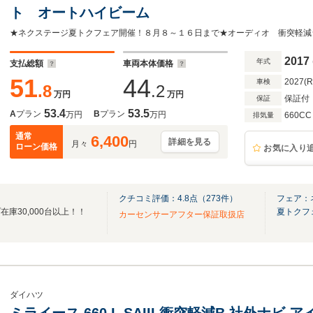
ト オートハイビーム
2017
年式
支払総額
車両本体価格
51
44
2027(
車検
.8
.2
万円
万円
保証付
保証
53.4
53.5
A
プラン
B
プラン
万円
万円
660CC
排気量
通常
6,400
詳細を見る
月々
円
ローン価格
お気に入り
クチコミ評価：
4.8
点（
273
件）
フェア：
庫30,000台以上！！
夏トクフ
カーセンサーアフター保証取扱店
ダイハツ
ミライース 660 L SAIII 衝突軽減B 社外ナビ