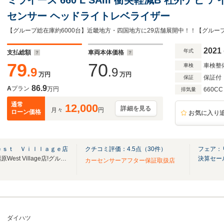
センサー ヘッドライトレベライザー
2021
年式
支払総額
車両本体価格
79
70
車検整
車検
.9
.9
万円
万円
保証付
保証
86.9
A
プラン
万円
660CC
排気量
通常
12,000
詳細を見る
月々
円
ローン価格
お気に入り
ｅｓｔ Ｖｉｌｌａｇｅ店
クチコミ評価：
4.5
点（
30
件）
フェア：
奈良県2店舗目!!イオンモール橿原West Village店!グループ総在庫6000台!!!
決算セー
カーセンサーアフター保証取扱店
ダイハツ