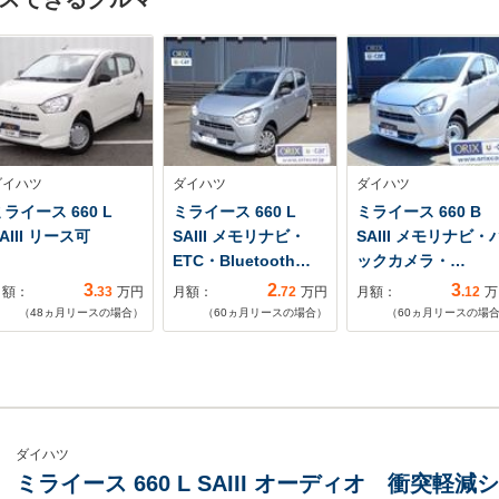
ダイハツ
ダイハツ
ダイハツ
ライース 660 L
ミライース 660 L
ミライース 660 B
AIII リース可
SAIII メモリナビ・
SAIII メモリナビ・
ETC・Bluetooth…
ックカメラ・…
3
2
3
月額：
.33
万円
月額：
.72
万円
月額：
.12
万
（
48
ヵ月リースの場合）
（
60
ヵ月リースの場合）
（
60
ヵ月リースの場
ダイハツ
ミライース 660 L SAIII オーディオ 衝突