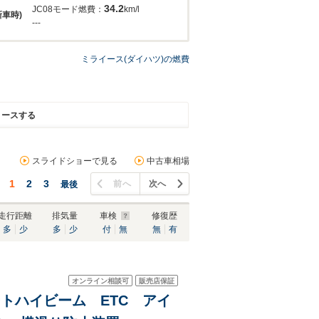
34.2
JC08モード燃費：
km/l
新車時)
---
ミライース(ダイハツ)の燃費
リースする
スライドショーで見る
中古車相場
1
2
3
前へ
次へ
最後
走行距離
排気量
車検
修復歴
多
少
多
少
付
無
無
有
オンライン相談可
販売店保証
オートハイビーム ETC アイ