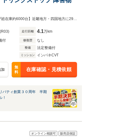
【グループ総在庫約6000台】近畿地方・四国地方に29店舗展開中！！【グループ総在庫約6000台】近畿地方・四国地方に29店舗展開中！！
4.1
(R03)
万km
走行距離
備付
なし
修復歴
法定整備付
整備
インパネCVT
ミッション
無
在庫確認・見積依頼
追加
料
リバティ創業３０周年 半期
ル！
オンライン相談可
販売店保証