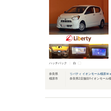
ハッチバック
白
奈良県
リバティ イオンモール橿原Ｗ
橿原市