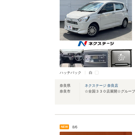
ハッチバック
白
奈良県
ネクステージ 奈良店
奈良市
☆全国３３０店展開☆グループ在
NEW
8/6