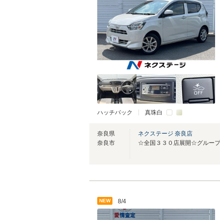
ハッチバック
真珠白
奈良県
ネクステージ 奈良店
奈良市
☆全国３３０店展開☆グループ在
NEW
8/4