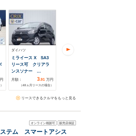
ダイハツ
ダイハツ
ダイハツ
ミライース X SA3
ミライース 660 L リ
ミライース 66
バ
リース可 クリアラ
ース可
SAIII リー
ンスソナー …
3
3
円
月額：
.91
万円
月額：
.37
万円
月額：
合）
（
48
ヵ月リースの場合）
（
48
ヵ月リースの場合）
（
48
ヵ月リ
リースできるクルマをもっと見る
オンライン相談可
販売店保証
軽減システム スマートアシス