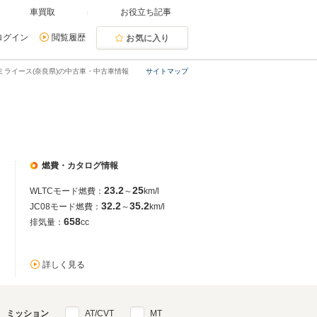
車買取
お役立ち記事
ログイン
閲覧履歴
お気に入り
ミライース(奈良県)の中古車・中古車情報
サイトマップ
燃費・カタログ情報
23.2
25
WLTCモード燃費：
～
km/l
32.2
35.2
JC08モード燃費：
～
km/l
658
排気量：
cc
詳しく見る
ミッション
AT/CVT
MT