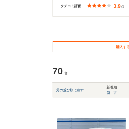
3.9
クチコミ評価
点
購入す
70
台
新着順
元の並び順に戻す
新
古