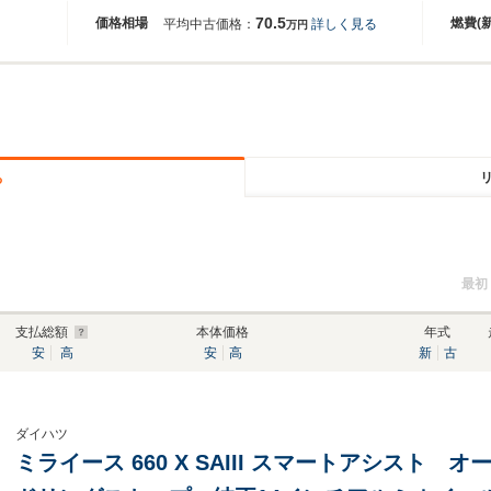
70.5
価格相場
燃費(
平均中古価格：
詳しく見る
万円
る
最初
支払総額
本体価格
年式
安
高
安
高
新
古
ダイハツ
ミライース 660 X SAIII スマートアシスト 