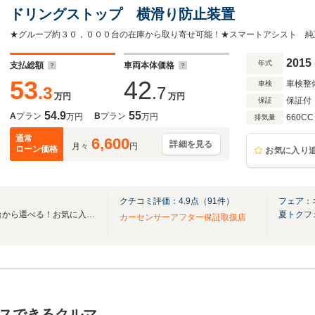
ドリングストップ 横滑り防止装置
2015
年式
支払総額
車両本体価格
53
42
車検整
車検
.3
.7
万円
万円
保証付
保証
54.9
55
A
プラン
B
プラン
万円
万円
660CC
排気量
通常
6,600
詳細を見る
月々
円
ローン価格
お気に入り
クチコミ評価：
4.9
点（
91
件）
フェア：
全国のグループ総在庫30,000台から選べる！お気に入りの愛車がきっと見つかります！
夏トクフ
カーセンサーアフター保証取扱店
スできるクルマ