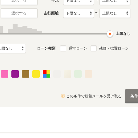
〜
年式
選択する
〜
走行距離
選択する
月～2017年4月
ル
上限なし
ローン種類
通常ローン
残価・据置ローン
この条件で新着メールを受け取る
条