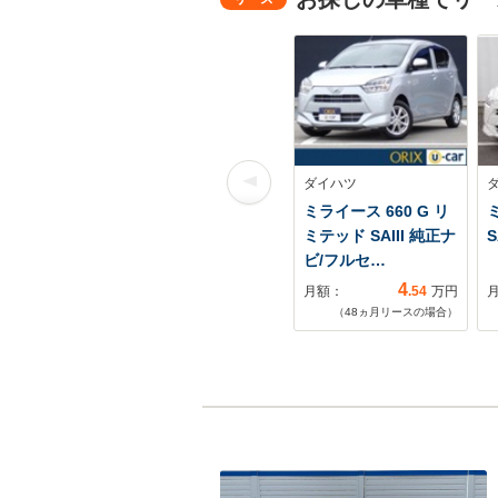
ダイハツ
ミライース 660 G リ
ミ
ミテッド SAIII 純正ナ
S
ビ/フルセ…
4
月額：
.54
万円
（
48
ヵ月リースの場合）