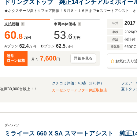
ドリングストップ 純正14インチアルミホイー
2017
年式
支払総額
車両本体価格
60
53
2026(
車検
.8
.6
万円
万円
保証付
保証
62.4
62.5
A
プラン
B
プラン
万円
万円
660CC
排気量
通常
7,600
詳細を見る
月々
円
ローン価格
お気に入り
クチコミ評価：
4.8
点（
273
件）
フェア：
庫30,000台以上！！
夏トクフ
カーセンサーアフター保証取扱店
ダイハツ
ミライース 660 X SA スマートアシスト 純正