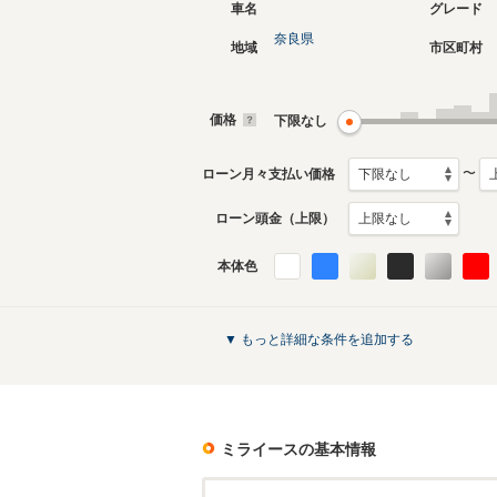
車名
グレード
奈良県
地域
市区町村
現行
初代
2017年5月～生産中
2011年9
生産モデ
価格
下限なし
ミライースのカタログを見る
〜
ローン月々支払い価格
ローン頭金（上限）
本体色
▼ もっと詳細な条件を追加する
ミライース
の基本情報