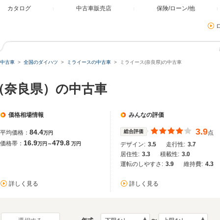
カタログ
中古車販売店
保険/ローン/他
中古車
全国のダイハツ
ミライースの中古車
ミライース(奈良県)の中古車
（奈良県）の中古車
価格相場情報
みんなの評価
3.9
84.4
総合評価
平均価格：
点
万円
16.9
479.8
価格帯：
万円～
万円
デザイン:
3.5
走行性:
3.7
居住性:
3.3
積載性:
3.0
運転のしやすさ:
3.9
維持費:
4.3
詳しく見る
詳しく見る