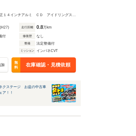
★グループ約３０，０００台の在庫から取り寄せ可能！★スマートアシスト 純正１４インチアルミ ＣＤ アイドリングストップ 横滑り防止装置
0.8
(H27)
万km
走行距離
備付
なし
修復歴
法定整備付
整備
インパネCVT
ミッション
無
在庫確認・見積依頼
追加
料
ネクステージ お盆の中古車
ェア！！