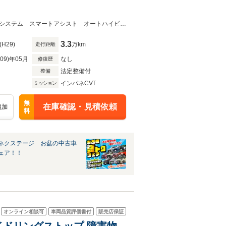
★ネクステージ夏トクフェア開催！８月８～１６日まで★オーディオ 衝突軽減システム スマートアシスト オートハイビーム
3.3
(H29)
万km
走行距離
R09)年05月
なし
修復歴
法定整備付
整備
インパネCVT
ミッション
無
在庫確認・見積依頼
追加
料
ネクステージ お盆の中古車
ェア！！
オンライン相談可
車両品質評価書付
販売店保証
 アイドリングストップ 障害物