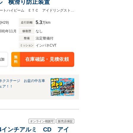
ル 横滑り防止装置
★ネクステージ夏トクフェア開催！８月８～１６日まで★スマートアシスト オートハイビーム ＥＴＣ アイドリングストップ 純正１４インチアルミホイール
5.3
(H29)
万km
走行距離
R08)年11月
なし
修復歴
法定整備付
整備
インパネCVT
ミッション
無
在庫確認・見積依頼
追加
料
ネクステージ お盆の中古車
ェア！！
オンライン相談可
販売店保証
14インチアルミ CD アイ