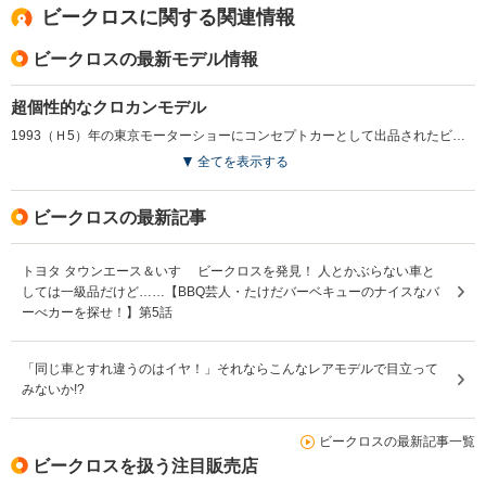
ビークロスに関する関連情報
ビークロスの最新モデル情報
超個性的なクロカンモデル
1993（Ｈ5）年の東京モーターショーにコンセプトカーとして出品されたビークロスは、クロカンモデルとは思えない大胆なスタイリングで話題となった。この超個性的なルックスをビッグホーンのショートに被せて市販することになったのは1997（H9）年のこと。市販に際して、若干のデザイン変更はあったものの、イメージはほとんどそのままに登場している。ボディタイプは2ドアのみ。エンジンは3.2LのV6DOHCで、ベースとなったビッグホーンよりもオンロード志向のサスペンションセッティングが施されていた。(1997.4)
全てを表示する
ビークロスの最新記事
トヨタ タウンエース＆いすゞ ビークロスを発見！ 人とかぶらない車と
しては一級品だけど……【BBQ芸人・たけだバーベキューのナイスなバ
ーべカーを探せ！】第5話
「同じ車とすれ違うのはイヤ！」それならこんなレアモデルで目立って
みないか!?
ビークロスの最新記事一覧
ビークロスを扱う注目販売店