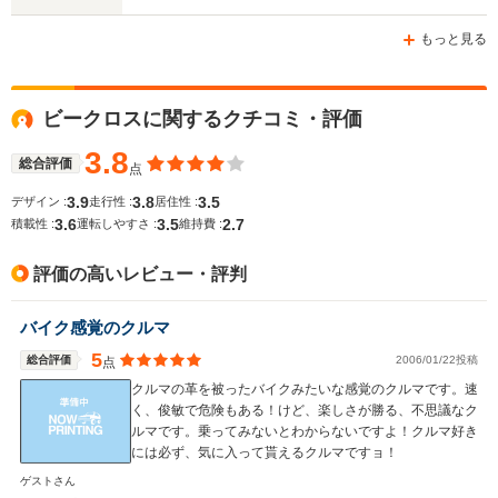
ホイールベース
ホイールベース
ホイー
-m
-m
もっと見る
ビークロスに関するクチコミ・評価
WLTCモード
-
-
-
燃費
3.8
総合評価
点
3.9
3.8
3.5
デザイン :
走行性 :
居住性 :
3.6
3.5
2.7
積載性 :
運転しやすさ :
維持費 :
排気量
3059cc
2999～3165cc
1588cc
評価の高いレビュー・評判
駆動方式
4WD
4WD
FF、4WD
バイク感覚のクルマ
5
総合評価
2006/01/22投稿
点
クルマの革を被ったバイクみたいな感覚のクルマです。速
く、俊敏で危険もある！けど、楽しさが勝る、不思議なク
ルマです。乗ってみないとわからないですよ！クルマ好き
には必ず、気に入って貰えるクルマですョ！
ゲストさん