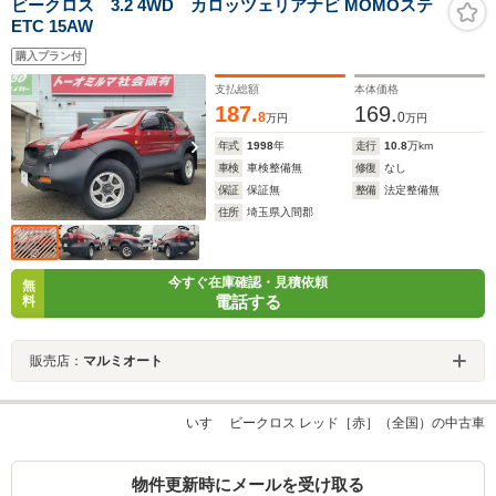
ビークロス 3.2 4WD カロッツェリアナビ MOMOステ
ETC 15AW
購入プラン付
支払総額
本体価格
187.
169.
8
0
万円
万円
年式
1998
年
走行
10.8
万km
車検
車検整備無
修復
なし
保証
保証無
整備
法定整備無
住所
埼玉県入間郡
今すぐ在庫確認・見積依頼
無
電話する
料
販売店：
マルミオート
いすゞ ビークロス レッド［赤］（全国）の中古車
物件更新時にメールを受け取る