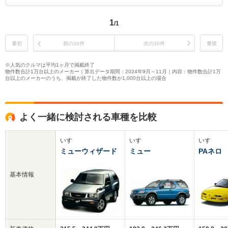
1
/1
最初
前の30件
次の30件
最後
※人気のクルマは平均1ヶ月で掲載終了
物件数合計1万台以上のメーカー｜算出データ期間：2024年9月～11月｜内容：物件数合計1万
台以上のメーカーのうち、掲載が終了した物件数が1,000台以上の場合
よく一緒に検討される車種を比較
いすゞ
いすゞ
いすゞ
ミューウィザード
ミュー
PAネロ
基本情報