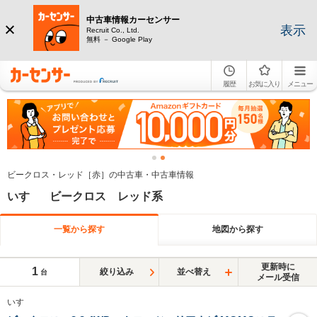
中古車情報カーセンサー
表示
Recruit Co., Ltd.
無料 － Google Play
履歴
お気に入り
メニュー
ビークロス・レッド［赤］の中古車・中古車情報
いすゞ ビークロス レッド系
一覧から探す
地図から探す
更新時に
1
絞り込み
並べ替え
台
メール受信
いすゞ