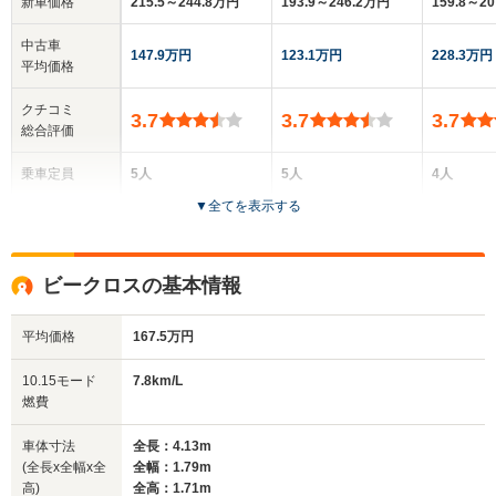
新車価格
215.5～244.8万円
193.9～246.2万円
159.8～2
中古車
147.9万円
123.1万円
228.3万円
平均価格
クチコミ
3.7
3.7
3.7
総合評価
乗車定員
5人
5人
4人
▼
全てを表示する
ドア数
5ドア
3～5ドア
3ドア
全高
全高
全
ビークロスの基本情報
1.75m
1.7m～1.75m
1.
平均価格
167.5万円
全幅
全幅
全
10.15モード
7.8km/L
サイズ
1.77m
1.79m～1.82m
1
燃費
全長
全長
(全長x全幅x全高)
4.59m
4.25m～4.31m
4.
車体寸法
全長：4.13m
(全長x全幅x全
全幅：1.79m
高)
全高：1.71m