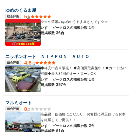
ゆめのくるま屋
5
総合評価
点
☆☆久留米のゆめのくるま屋さんです☆☆
1
いすゞ ビークロスの
掲載台数
台
36
総掲載数
台
ニッポンオート ＮＩＰＰＯＮ ＡＵＴＯ
4.8
総合評価
点
◆格安中古車販売！ ◆高価買取実施中！◆カード払い
可能◆最大84回のオートローンOK
1
いすゞ ビークロスの
掲載台数
台
397
総掲載数
台
マルミオート
0
総合評価
点
高品質・低価格にこだわり、お客様に満足頂けるお車
を厳選してご提供！！
2
いすゞ ビークロスの
掲載台数
台
81
総掲載数
台