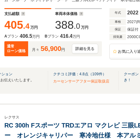
ター&ベンチレーション ステアリングヒーター
19インチアルミ
2022
年式
支払総額
車両本体価格
405
388
2027(
車検
.4
.0
万円
万円
保証付
保証
406.5
416.4
A
プラン
B
プラン
万円
万円
2000C
排気量
通常
56,900
詳細を見る
月々
円
ローン価格
お気に入り
クション
クチコミ評価：
4.8
点（
109
件）
クーポン
をお伝えいたします。
き！
カーセンサーアフター保証取扱店
レクサス
RC 300h Fスポーツ TRDエアロ マクレビ 三眼
ー オレンジキャリパー 寒冷地仕様 本アル