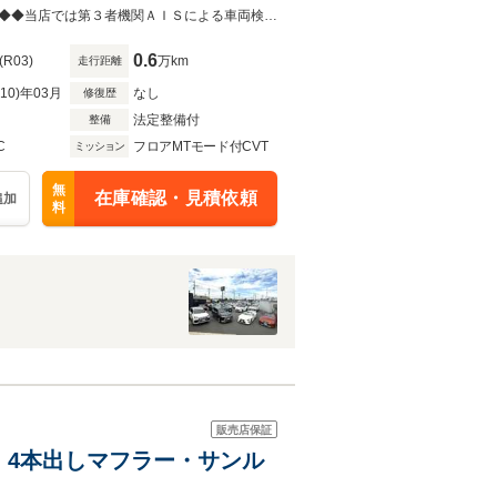
機能付シートヒーター ステ
１オーナー、クリアランスソナー、ブラインドスポットモニター、ＴＶキット◆◆◆当店では第３者機関ＡＩＳによる車両検査を全車受けておりますので安心して購入していただけます◆◆
0.6
(R03)
万km
走行距離
R10)年03月
なし
修復歴
法定整備付
整備
C
フロアMTモード付CVT
ミッション
無
在庫確認・見積依頼
追加
料
販売店保証
ET・4本出しマフラー・サンル