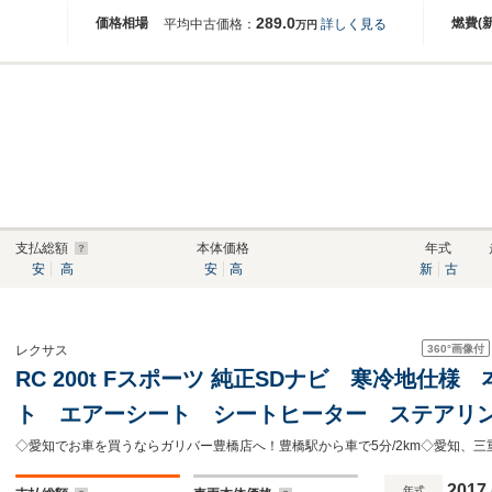
289.0
価格相場
燃費(
平均中古価格：
詳しく見る
万円
支払総額
本体価格
年式
安
高
安
高
新
古
360°
画像付
レクサス
RC 200t Fスポーツ 純正SDナビ 寒冷地仕
ト エアーシート シートヒーター ステアリ
ーズコントロール レーンキープアシスト 前
ハイビームLED
2017
年式