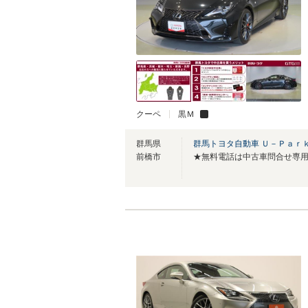
クーペ
黒Ｍ
群馬県
群馬トヨタ自動車 Ｕ－Ｐａｒ
前橋市