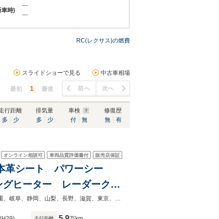
---
新車時)
---
RC(レクサス)の燃費
スライドショーで見る
中古車相場
1
前へ
次へ
最初
最後
走行距離
排気量
車検
修復歴
多
少
多
少
付
無
無
有
オンライン相談可
車両品質評価書付
販売店保証
様 本革シート パワーシー
ングヒーター レーダークル
後コーナーセンサー オート
◇愛知でお車を買うならガリバー豊橋店へ！豊橋駅から車で5分/2km◇愛知、三重、岐阜、静岡、山梨、長野、滋賀、東京、神奈川、三河、東海で中古車をお探しならガリバーへ！
5.9
(H29)
万km
走行距離