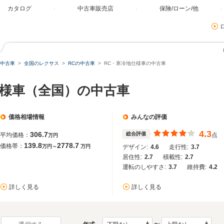
カタログ
中古車販売店
保険/ローン/他
中古車
全国のレクサス
RCの中古車
RC・寒冷地仕様車の中古車
仕様車（全国）の中古車
価格相場情報
みんなの評価
4.3
306.7
総合評価
平均価格：
点
万円
139.8
2778.7
価格帯：
万円～
万円
デザイン:
4.6
走行性:
3.7
居住性:
2.7
積載性:
2.7
運転のしやすさ:
3.7
維持費:
4.2
詳しく見る
詳しく見る