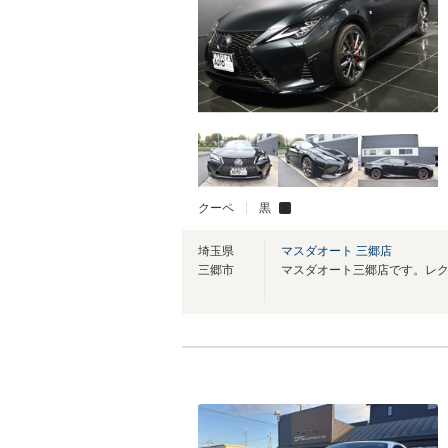
クーペ
黒
埼玉県
マスダオート 三郷店
三郷市