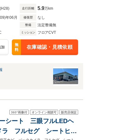
5.9
(H28)
万km
走行距離
R09)年06月
なし
修復歴
法定整備無
整備
C
フロアCVT
ミッション
無
在庫確認・見積依頼
追加
料
報
360°
画像付
オンライン相談可
販売店保証
ザーシート 三眼フルLEDヘ
メラ フルセグ シートヒー