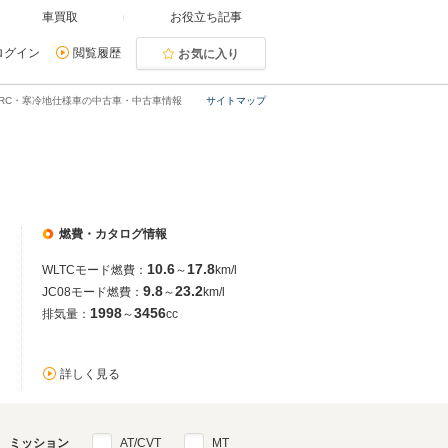
車買取
お役立ち記事
ログイン
閲覧履歴
お気に入り
RC・寒冷地仕様車の中古車・中古車情報
サイトマップ
燃費・カタログ情報
10.6
17.8
WLTCモード燃費：
～
km/l
9.8
23.2
JC08モード燃費：
～
km/l
1998
3456
排気量：
～
cc
詳しく見る
ミッション
AT/CVT
MT