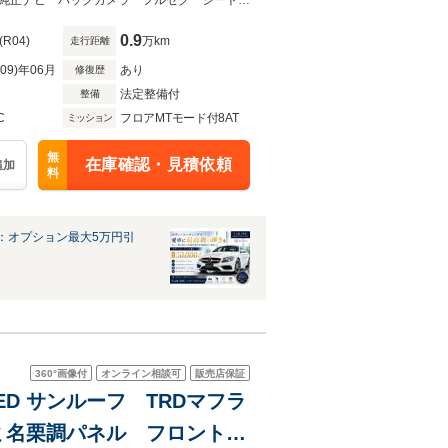
 寒冷地仕様 Fスポ専用
ムーンルーフ ホワイトレザーシート 三眼フルLEDヘッドライト 寒冷地仕様純正ナビ バックカメラ フルセグ シートヒーター＆ベンチレーション ステアリングヒーター 寒冷地仕様
0.9
(R04)
万km
走行距離
R09)年06月
あり
修復歴
法定整備付
整備
C
フロアMTモード付8AT
ミッション
無
在庫確認・見積依頼
追加
料
：オプション最大5万円引
360°
画像付
オンライン相談可
販売店保証
LED サンルーフ TRDマフラ
ミ名栗調パネル フロント周