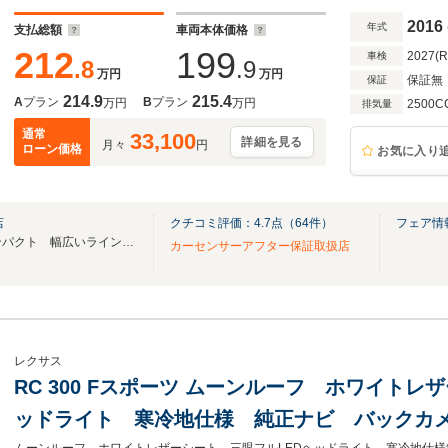
2016
年式
支払総額
車両本体価格
212
199
2027(
車検
.8
.9
万円
万円
保証無
保証
214.9
215.4
A
プラン
B
プラン
万円
万円
2500C
排気量
通常
33,100
詳細を見る
月々
円
ローン価格
お気に入り
店
クチコミ評価：
4.7
点（
64
件）
フェア情
ミニバン・SUV・セダン・コンパクト 幅広いラインナップ！
カーセンサーアフター保証取扱店
レクサス
RC 300 Fスポーツ ムーンルーフ ホワイトレ
ッドライト 寒冷地仕様 純正ナビ バックカ