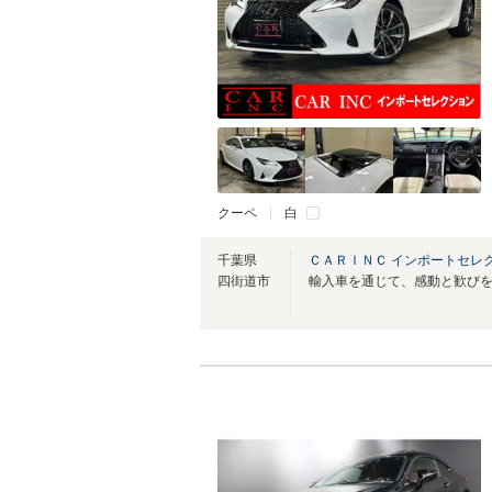
クーペ
白
千葉県
ＣＡＲＩＮＣ インポートセレ
四街道市
輸入車を通じて、感動と歓び