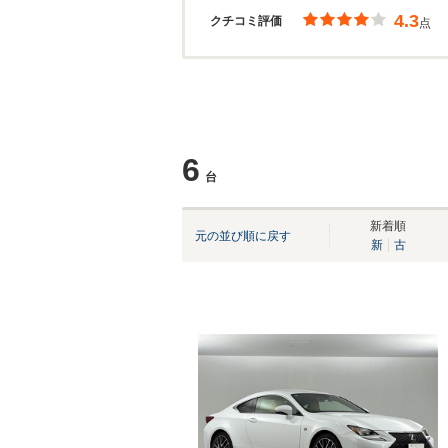
4.3
クチコミ評価
点
6
台
新着順
元の並び順に戻す
新
古