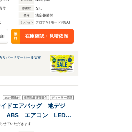
備付
なし
修復歴
法定整備付
整備
C
フロアMTモード付8AT
ミッション
無
在庫確認・見積依頼
追加
料
ガリバーサマーセール実施
360°
画像付
車両品質評価書付
ディーラー保証
 サイドエアバッグ 地デジ
 ABS エアコン LEDヘ
ュージックプレイヤー接続可
らせていただきます