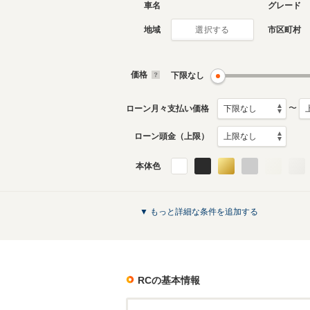
車名
グレード
地域
市区町村
選択する
価格
下限なし
〜
ローン月々支払い価格
ローン頭金（上限）
本体色
▼ もっと詳細な条件を追加する
RC
の基本情報