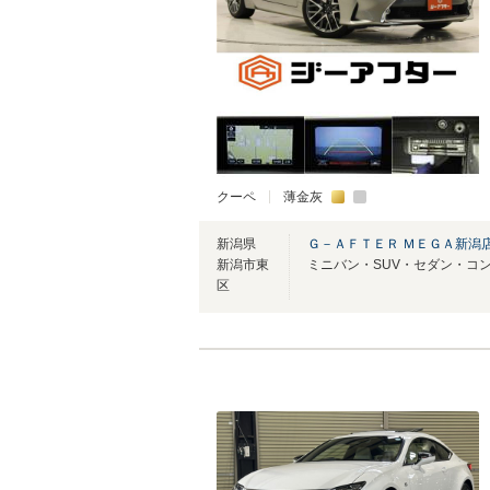
クーペ
薄金灰
新潟県
Ｇ－ＡＦＴＥＲ ＭＥＧＡ新潟
新潟市東
区