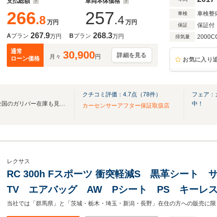
支払総額
車両本体価格
266
257
車検整
車検
.8
.4
万円
万円
保証付
保証
267.9
268.3
A
プラン
B
プラン
万円
万円
2000C
排気量
通常
30,900
詳細を見る
月々
円
ローン価格
お気に入り
クチコミ評価：
4.7
点（
78
件）
フェア：
無料電話は24時間ご案内！！全国のガリバー在庫も見たい方は一括照会が可能です！
中！
カーセンサーアフター保証取扱店
レクサス
RC 300h Fスポーツ 衝突軽減S 黒革シート
TV エアバッグ AW Pシート PS キーレス
ッド ガラスSR 横滑り防止機能 ETC ミ
当社では「群馬県」と「茨城・栃木・埼玉・新潟・長野」在住の方への販売に限