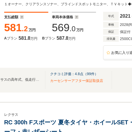
辺環境ドライブレコーダー ベンチレーション
アリングヒーター
2021
年式
支払総額
車両本体価格
581
569
2028(
車検
.2
.0
万円
万円
保証付
保証
581.8
587.8
A
プラン
B
プラン
万円
万円
2500C
排気量
お気に入り
クチコミ評価：
4.8
点（
99
件）
マスダオート三郷店です。レクサスの高年式、低走行車を主に扱うお店です。
カーセンサーアフター保証取扱店
レクサス
RC 300h Fスポーツ 夏冬タイヤ・ホイールS
ーフ・赤レザーシート