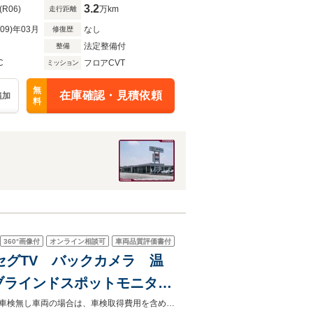
3.2
(R06)
万km
走行距離
R09)年03月
なし
修復歴
法定整備付
整備
C
フロアCVT
ミッション
無
在庫確認・見積依頼
追加
料
360°
画像付
オンライン相談可
車両品質評価書付
ルセグTV バックカメラ 温
ブラインドスポットモニタ
 Bluetooth接続
ご遠方のお客様もお気軽にお問い合わせください☆オンライン販売で対応可能☆車検無し車両の場合は、車検取得費用を含めた支払総額を表示しています。