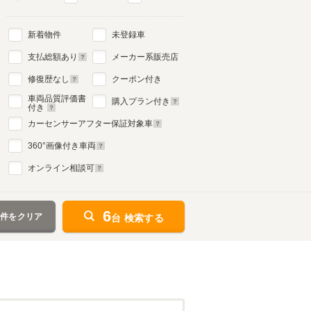
新着物件
未登録車
支払総額あり
メーカー系販売店
修復歴なし
クーポン付き
車両品質評価書
購入プラン付き
付き
カーセンサーアフター保証対象車
360
°画像付き車両
オンライン相談可
6
条件をクリア
台 検索する