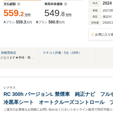
2024
年式
支払総額
車両本体価格
559
549
2027(
車検
.2
.8
万円
万円
保証付
保証
559.3
560.9
A
プラン
B
プラン
万円
万円
2500C
排気量
お気に入り
ｋ前橋荒牧店
クチコミ評価：
5
点（
18
件）
★無料電話は中古車問合せ専用となります★車検・整備などはTEL/027‐219-2800へ
レクサス
RC 300h バージョンL 禁煙車 純正ナビ フ
冷黒革シート オートクルーズコントロール 
ー ステアリングヒーター LEDヘッドライト ETC