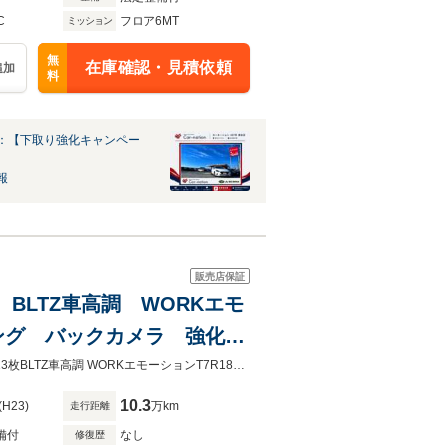
C
フロア6MT
ミッション
無
在庫確認・見積依頼
追加
料
：【下取り強化キャンペー
報
販売店保証
 BLTZ車高調 WORKエモ
イング バックカメラ 強化ク
 RECAROシート カー
平成23年 RX-8 タイプRS 6MT カロッツエリアHDD地デジナビ 過去記録簿13枚BLTZ車高調 WORKエモーションT7R18AW バックカメラ ETC 強化クラッチ RECAROシート Defiメーター HID
10.3
(H23)
万km
走行距離
備付
なし
修復歴