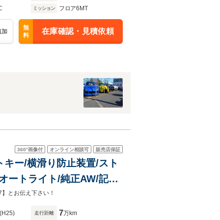
C
フロア6MT
ミッション
無
在庫確認・見積依頼
追加
料
360°
画像付
オンライン相談可
販売店保証
ートキー/横滑り防止装置/スト
IDオートライト/純正AW/記録
7】とお伝え下さい！
7
(H25)
万km
走行距離