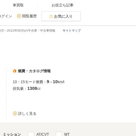
車買取
お役立ち記事
ログイン
閲覧履歴
お気に入り
年04月～2012年06月)の中古車・中古車情報
サイトマップ
燃費・カタログ情報
9
10
10・15モード燃費：
～
km/l
1308
排気量：
cc
詳しく見る
ミッション
AT/CVT
MT