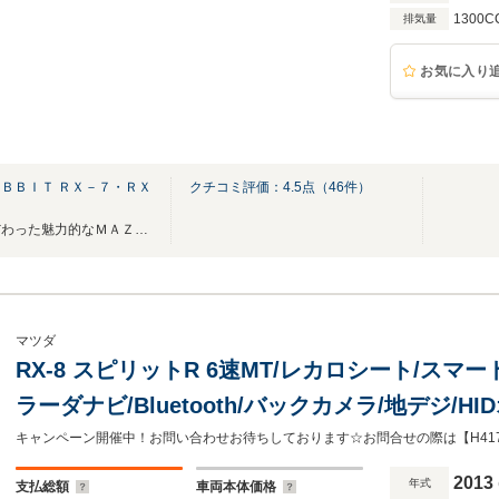
1300C
排気量
お気に入り
ＢＢＩＴ ＲＸ－７・ＲＸ
クチコミ評価：
4.5
点（
46
件）
車輌品質そしてスタイルにこだわった魅力的なＭＡＺＤＡロータリースポーツをあなたへ
マツダ
RX-8 スピリットR 6速MT/レカロシート/スマ
ラーダナビ/Bluetooth/バックカメラ/地デジ/H
簿付
キャンペーン開催中！お問い合わせお待ちしております☆お問合せの際は【H41
2013
年式
支払総額
車両本体価格