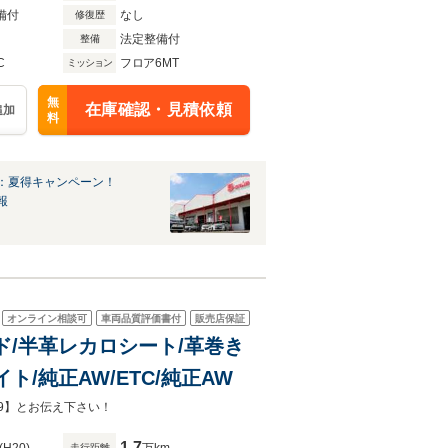
備付
なし
修復歴
法定整備付
整備
C
フロア6MT
ミッション
無
在庫確認・見積依頼
追加
料
：夏得キャンペーン！
報
オンライン相談可
車両品質評価書付
販売店保証
ウンド/半革レカロシート/革巻き
/純正AW/ETC/純正AW
9】とお伝え下さい！
1.7
走行距離