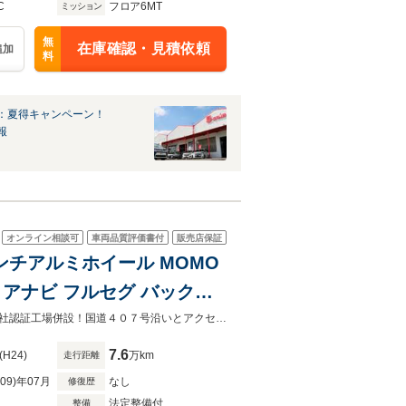
C
フロア6MT
ミッション
無
在庫確認・見積依頼
追加
料
：夏得キャンペーン！
報
オンライン相談可
車両品質評価書付
販売店保証
8インチアルミホイール MOMO
リアナビ フルセグ バックカ
Dヘッドライト オートエアコン
クルマ専門コンシェルジュ【カーネーショングループ】安心の全車総額表示！自社認証工場併設！国道４０７号沿いとアクセスも良好◎
7.6
(H24)
万km
走行距離
R09)年07月
なし
修復歴
法定整備付
整備