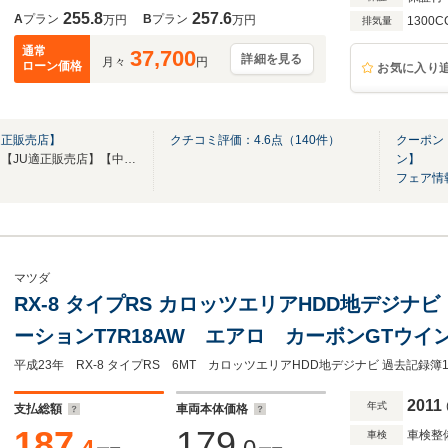
255.8
257.6
A
プラン
B
プラン
万円
万円
1300C
排気量
通常
37,700
詳細を見る
月々
円
ローン価格
お気に入り
適正販売店】
クチコミ評価：
4.6
点（
140
件）
クーポン
【第三者機関品質評価書付き】【JU適正販売店】【中古自動車販売士資格者常駐】
ン】
フェア情
マツダ
RX-8 タイプRS カロッツエリアHDD地デジナビ
ーションT7R18AW エアロ カーボンGTウ
ラッチ Rマジックマフラー 軽量フライホイール
ドキー 記録簿13枚
2011
年式
支払総額
車両本体価格
187
179
車検整
車検