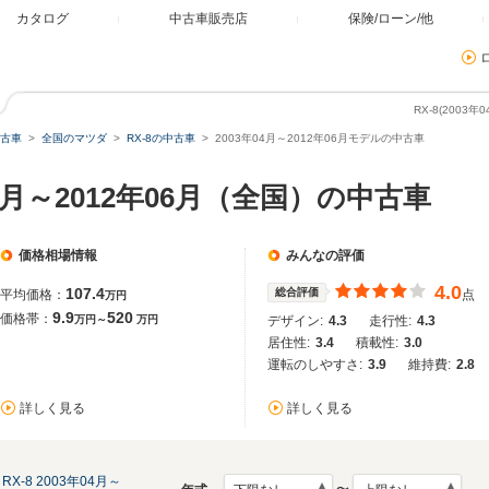
カタログ
中古車販売店
保険/ローン/他
RX-8(2003
古車
全国のマツダ
RX-8の中古車
2003年04月～2012年06月モデルの中古車
年04月～2012年06月（全国）の中古車
価格相場情報
みんなの評価
4.0
107.4
総合評価
平均価格：
点
万円
9.9
520
価格帯：
万円～
万円
デザイン:
4.3
走行性:
4.3
居住性:
3.4
積載性:
3.0
運転のしやすさ:
3.9
維持費:
2.8
詳しく見る
詳しく見る
RX-8 2003年04月～