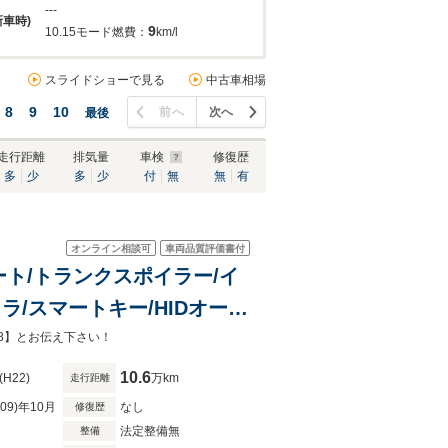
---
新車時)
9
10.15モード燃費：
km/l
スライドショーで見る
中古車相場
8
9
10
前へ
次へ
最後
走行距離
排気量
車検
修復歴
多
少
多
少
付
無
無
有
オンライン相談可
車両品質評価書付
革シート/トランクスポイラー/イ
カメラ/スマートキー/HIDオート
8】とお伝え下さい！
10.6
(H22)
万km
走行距離
R09)年10月
なし
修復歴
法定整備無
整備