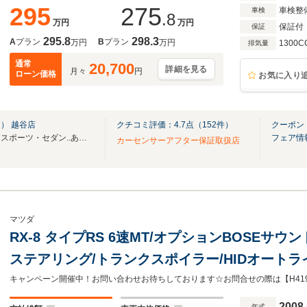
295
275
車検整
車検
.8
万円
万円
保証付
保証
295.8
298.3
A
プラン
B
プラン
万円
万円
1300C
排気量
通常
20,700
詳細を見る
月々
円
ローン価格
お気に入り
） 越谷店
クチコミ評価：
4.7
点（
152
件）
クーポン
在庫数約６００台！ミニバン・スポーツ・セダン..あなたの「欲しい」が見つかります！
フェア情
カーセンサーアフター保証取扱店
マツダ
RX-8 タイプRS 6速MT/オプションBOSEサ
ステアリング/トランクスポイラー/HIDオートライト
キャンペーン開催中！お問い合わせお待ちしております☆お問合せの際は【H41
2008
年式