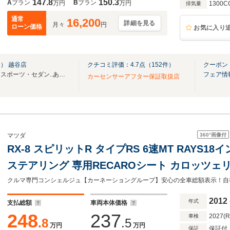
147.8
150.3
A
プラン
B
プラン
万円
万円
1300C
排気量
通常
16,200
詳細を見る
月々
円
ローン価格
お気に入り
） 越谷店
クチコミ評価：
4.7
点（
152
件）
クーポン
在庫数約６００台！ミニバン・スポーツ・セダン..あなたの「欲しい」が見つかります！
フェア情
カーセンサーアフター保証取扱店
360°
画像付
マツダ
RX-8 スピリットR タイプRS 6速MT RAYS1
ステアリング 専用RECAROシート カロッツェ
メラ Bluetooth CD/DVD 前後ドラレコ HI
ETC オートライト
2012
年式
支払総額
車両本体価格
248
237
2027(
車検
.8
.5
万円
万円
保証付
保証