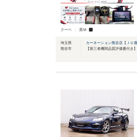
クーペ
黒Ｍ
埼玉県
カーネーション熊谷店【ＪＵ
熊谷市