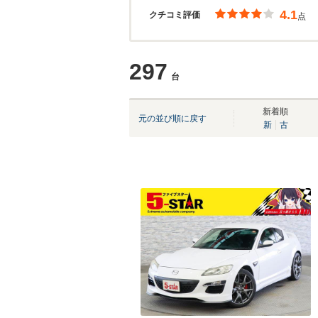
4.1
クチコミ評価
点
297
台
新着順
元の並び順に戻す
新
古