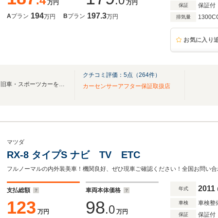
.4
.0
万円
万円
保証付
保証
194
197.3
A
プラン
B
プラン
万円
万円
1300C
排気量
お気に入り
クチコミ評価：
5
点（
264
件）
ファーストでは名車と言われた旧車・スポーツカーを全国に数多く販売致しております
カーセンサーアフター保証取扱店
マツダ
RX-8 タイプS ナビ TV ETC
2011
年式
支払総額
車両本体価格
123
98
車検整
車検
.0
万円
万円
保証付
保証