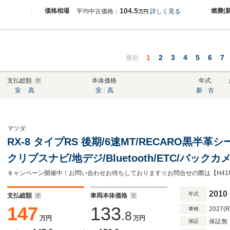
104.5
価格相場
燃費(
平均中古価格：
詳しく見る
万円
1
2
3
4
5
6
7
最初
支払総額
本体価格
年式
安
高
安
高
新
古
マツダ
RX-8 タイプRS 後期/6速MT/RECARO黒半
クリプスナビ/地デジ/Bluetooth/ETC/バック
ライト/純正AW
キャンペーン開催中！お問い合わせお待ちしております☆お問合せの際は【H41
2010
年式
支払総額
車両本体価格
147
133
2027(
車検
.8
万円
万円
保証無
保証