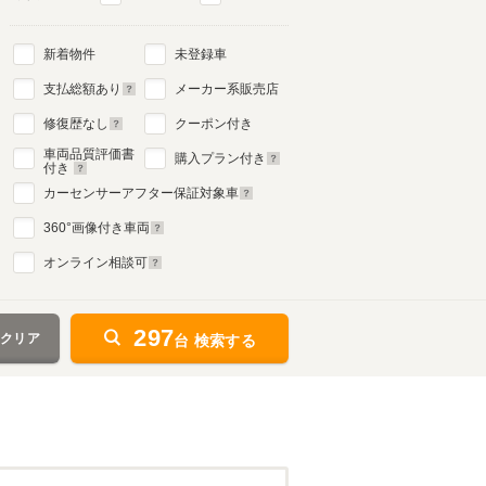
新着物件
未登録車
支払総額あり
メーカー系販売店
修復歴なし
クーポン付き
車両品質評価書
購入プラン付き
付き
カーセンサーアフター保証対象車
360
°画像付き車両
オンライン相談可
297
をクリア
台 検索する