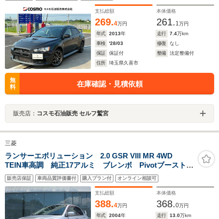
アスポイラー ツインクラッチSST搭載 スマートキー
支払総額
本体価格
269.
261.
4
1
万円
万円
年式
2013
年
走行
7.4
万km
車検
'28/03
修復
なし
保証
保証付
整備
法定整備付
住所
埼玉県久喜市
無
在庫確認・見積依頼
料
販売店：
コスモ石油販売 セルフ鷲宮
三菱
ランサーエボリューション 2.0 GSR VIII MR 4WD
TEIN車高調 純正17アルミ ブレンボ Pivotブーストメ
ーター KENWOODディスプレイオーディオ ETC 純
販売店保証
車両品質評価書付
購入プラン付
オンライン相談可
正RECAROシート 純正リアスポ 社外ステアリング
支払総額
本体価格
388.
368.
4
0
万円
万円
年式
2004
年
走行
13.0
万km