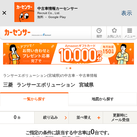
中古車情報カーセンサー
表示
Recruit Co., Ltd.
無料 － Google Play
履歴
お気に入り
メニュー
ランサーエボリューション(宮城県)の中古車・中古車情報
三菱 ランサーエボリューション 宮城県
一覧から探す
地図から探す
更新時に
0
絞り込み
並べ替え
台
メール受信
0
ご指定の条件に該当する中古車は
台です。