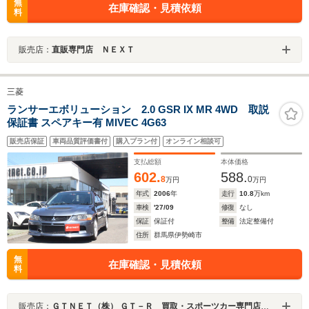
無
在庫確認・見積依頼
料
販売店：
直販専門店 ＮＥＸＴ
三菱
ランサーエボリューション 2.0 GSR IX MR 4WD 取説
保証書 スペアキー有 MIVEC 4G63
販売店保証
車両品質評価書付
購入プラン付
オンライン相談可
支払総額
本体価格
602.
588.
8
0
万円
万円
年式
2006
年
走行
10.8
万km
車検
'27/09
修復
なし
保証
保証付
整備
法定整備付
住所
群馬県伊勢崎市
無
在庫確認・見積依頼
料
販売店：
ＧＴＮＥＴ（株） ＧＴ－Ｒ 買取・スポーツカー専門店 ＧＴＮＥＴ群馬