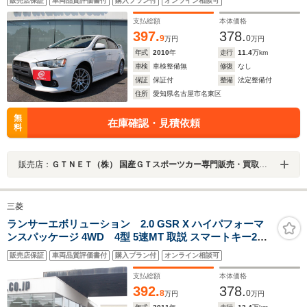
販売店保証
車両品質評価書付
購入プラン付
オンライン相談可
ETC 大型リアスポ HIDライト キーレス
支払総額
本体価格
397.
378.
9
0
万円
万円
年式
2010
年
走行
11.4
万km
車検
車検整備無
修復
なし
保証
保証付
整備
法定整備付
住所
愛知県名古屋市名東区
無
在庫確認・見積依頼
料
販売店：
ＧＴＮＥＴ（株） 国産ＧＴスポーツカー専門販売・買取専門店 ＧＴＮＥＴ 名古屋
三菱
ランサーエボリューション 2.0 GSR X ハイパフォーマ
ンスパッケージ 4WD 4型 5速MT 取説 スマートキー2個
純正ナビ
販売店保証
車両品質評価書付
購入プラン付
オンライン相談可
支払総額
本体価格
392.
378.
8
0
万円
万円