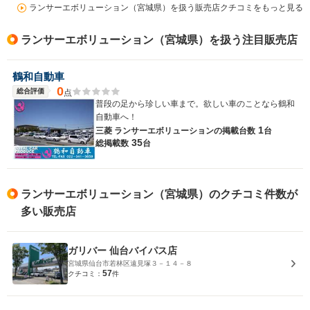
ランサーエボリューション（宮城県）を扱う販売店クチコミをもっと見る
ランサーエボリューション（宮城県）を扱う注目販売店
鶴和自動車
0
総合評価
点
普段の足から珍しい車まで。欲しい車のことなら鶴和
自動車へ！
1
三菱 ランサーエボリューションの
掲載台数
台
35
総掲載数
台
ランサーエボリューション（宮城県）のクチコミ件数が
多い販売店
ガリバー 仙台バイパス店
宮城県仙台市若林区遠見塚３－１４－８
57
クチコミ：
件