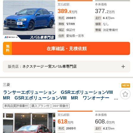
トバケットシート RAYS製18インチアルミ ナビ
支払総額
本体価格
389.
377.
9
2
万円
万円
年式
2008
年
走行
6.3
万km
車検
'27/09
修復
なし
保証
保証付
整備
法定整備付
住所
愛知県一宮市
無
在庫確認・見積依頼
料
販売店：
ネクステージ 一宮スバル車専門店
三菱
NEW
ランサーエボリューション GSRエボリューションVIII
MR GSRエボリューションVIII MR ワンオーナー 外
オーディオ Rウィング 17インチAW ブレンボキャリ
車両品質評価書付
購入プラン付
360°画像付
パー
支払総額
本体価格
618
608.
0
万円
万円
年式
2005
年
走行
4.2
万km