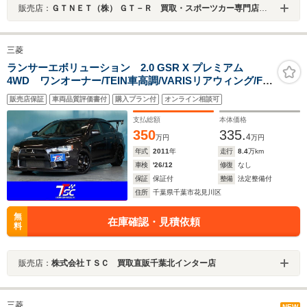
販売店：
ＧＴＮＥＴ（株） ＧＴ－Ｒ 買取・スポーツカー専門店 ＧＴＮＥＴ愛知
三菱
ランサーエボリューション 2.0 GSR X プレミアム
4WD ワンオーナー/TEIN車高調/VARISリアウィング/F・
S・Rエアロ/ADVAN18インチAW/MOMOステアリン
販売店保証
車両品質評価書付
購入プラン付
オンライン相談可
グ/HKSエアクリ/HKSブローオフバルブ/EXASマフラ
ー/ETC/革シート
支払総額
本体価格
350
335.
4
万円
万円
年式
2011
年
走行
8.4
万km
車検
'26/12
修復
なし
保証
保証付
整備
法定整備付
住所
千葉県千葉市花見川区
無
在庫確認・見積依頼
料
販売店：
株式会社ＴＳＣ 買取直販千葉北インター店
三菱
NEW