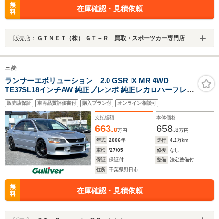
無
在庫確認・見積依頼
料
販売店：
ＧＴＮＥＴ（株） ＧＴ－Ｒ 買取・スポーツカー専門店 ＧＴＮＥＴ愛知
三菱
ランサーエボリューション 2.0 GSR IX MR 4WD
TE37SL18インチAW 純正ブレンボ 純正レカロハーフレザ
ーシート 純正カーボンリアウイング パナソニックSDナ
販売店保証
車両品質評価書付
購入プラン付
オンライン相談可
ビ/フルセグTV(CN-RA05D) バックカメラ HIDヘッドライ
ト 純正18インチAW有 保証書 取扱説明書
支払総額
本体価格
663.
658.
8
8
万円
万円
年式
2006
年
走行
4.2
万km
車検
'27/05
修復
なし
保証
保証付
整備
法定整備付
住所
千葉県野田市
無
在庫確認・見積依頼
料