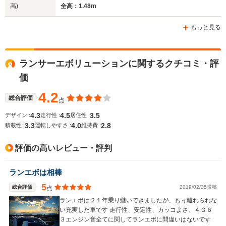
高)
全高：1.48m
ホイールベース
ホイールベース
ホイー
もっと見る
-m
-m
ランサーエボリューションに関するクチコミ・評
価
WLTCモード
-
-
-
燃費
4.2
総合評価
点
4.3
4.5
3.5
デザイン :
走行性 :
居住性 :
3.3
4.0
2.8
積載性 :
運転しやすさ :
維持費 :
排気量
1997cc
1994～2457cc
2387cc
評価の高いレビュー・評判
駆動方式
4WD
4WD
4WD
ランエボは相棒
5
総合評価
2019/02/25投稿
点
ランエボは２１年乗り継いできましたが、もぅ離れられな
い充実した車です 走行性、安定性、カッコよさ、４Ｇ６
３エンジン音全てに関してランエボに間違いはないです