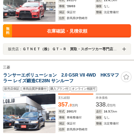
年式
2011
年
走行
13.4
万km
車検
'28/03
修復
なし
保証
保証付
整備
法定整備付
住所
群馬県伊勢崎市
無
在庫確認・見積依頼
料
販売店：
ＧＴＮＥＴ（株） ＧＴ－Ｒ 買取・スポーツカー専門店 ＧＴＮＥＴ群馬
三菱
ランサーエボリューション 2.0 GSR VII 4WD HKSマフ
ラー レイズ鍛造CE28N サンルーフ
販売店保証
車両品質評価書付
購入プラン付
オンライン相談可
支払総額
本体価格
357.
338.
9
0
万円
万円
年式
2001
年
走行
16.5
万km
車検
車検整備付
修復
なし
保証
保証付
整備
法定整備付
住所
群馬県伊勢崎市