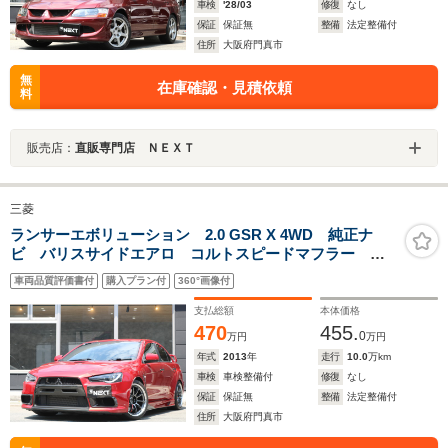
車検
'28/03
修復
なし
保証
保証無
整備
法定整備付
住所
大阪府門真市
無
在庫確認・見積依頼
料
販売店：
直販専門店 ＮＥＸＴ
三菱
ランサーエボリューション 2.0 GSR X 4WD 純正ナ
ビ バリスサイドエアロ コルトスピードマフラー オ
ーリンズ車高調 WORK18インチAW ブレンボキャリパ
車両品質評価書付
購入プラン付
360°画像付
ー D席レカロフルバケ
支払総額
本体価格
470
455.
0
万円
万円
年式
2013
年
走行
10.0
万km
車検
車検整備付
修復
なし
保証
保証無
整備
法定整備付
住所
大阪府門真市