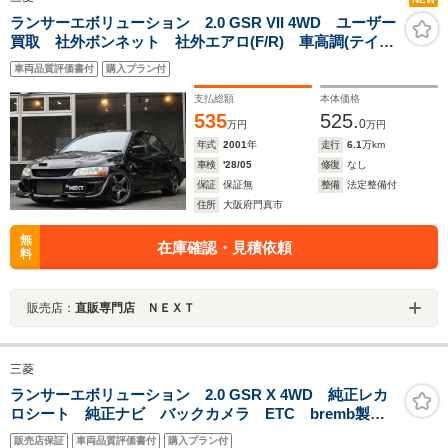
ランサーエボリューション 2.0 GSR VII 4WD ユーザー
買取 社外ボンネット 社外エアロ(F/R) 車高調(テイ
ン) 柿本マフラー エンケイAW18インチ レカロシー
車両品質評価書付
購入プラン付
ト(D/N) キーレス
支払総額
本体価格
535
525.
0
万円
万円
年式
2001
年
走行
6.1
万km
車検
'28/05
修復
なし
保証
保証無
整備
法定整備付
住所
大阪府門真市
無
在庫確認・見積依頼
料
販売店：
直販専門店 ＮＥＸＴ
三菱
ランサーエボリューション 2.0 GSR X 4WD 純正レカ
ロシート 純正ナビ バックカメラ ETC bremb製レ
ッドブレーキキャリパー RAYSアルミホイール 大型リ
販売店保証
車両品質評価書付
購入プラン付