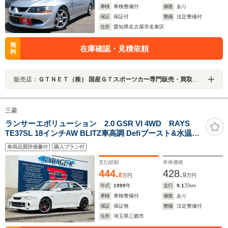
車検
車検整備付
修復
あり
保証
保証付
整備
法定整備付
住所
愛知県名古屋市名東区
無
在庫確認・見積依頼
料
販売店：
ＧＴＮＥＴ（株） 国産ＧＴスポーツカー専門販売・買取専門店 ＧＴＮＥＴ 名古屋
三菱
ランサーエボリューション 2.0 GSR VI 4WD RAYS
TE37SL 18インチAW BLITZ車高調 Defiブースト&水温&
油温&油圧計 社外ステアリング 純正レカロシート ETC
車両品質評価書付
購入プラン付
支払総額
本体価格
444.
428.
8
9
万円
万円
年式
1999
年
走行
9.1
万km
車検
車検整備付
修復
あり
保証
保証無
整備
法定整備付
住所
埼玉県三郷市