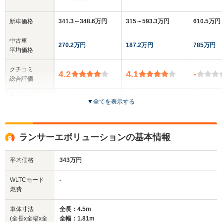
新車価格
341.3～348.6万円
315～593.3万円
610.5万円
中古車
270.2万円
187.2万円
785万円
平均価格
クチコミ
4.2
4.1
-
総合評価
乗車定員
5人
5人
5人
▼
全てを表示する
ドア数
5ドア
4ドア
4ドア
ランサーエボリューションの基本情報
全高
全高
全
1.48m
1.47m
1.
平均価格
343万円
WLTCモード
-
全幅
全幅
全
燃費
サイズ
1.77m
1.8m
1.
全長
全長
(全長x全幅x全高)
4.52m～4.53m
4.58m～4.61m
4.
車体寸法
全長：4.5m
(全長x全幅x全
全幅：1.81m