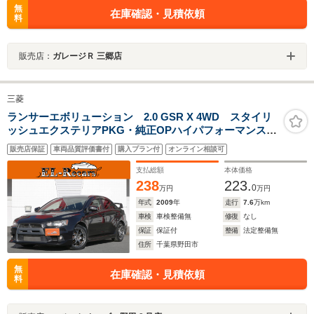
無
在庫確認・見積依頼
料
販売店：
ガレージＲ 三郷店
三菱
ランサーエボリューション 2.0 GSR X 4WD スタイリ
ッシュエクステリアPKG・純正OPハイパフォーマンスエ
アロキット・BBS18インチアルミ・レカロシート・ブレ
販売店保証
車両品質評価書付
購入プラン付
オンライン相談可
ンボキャリパー・ロックフォードフォズゲート・バック
カメラ・HDDナビ・ETC・ドラレコ・スマートキー
支払総額
本体価格
238
223.
0
万円
万円
年式
2009
年
走行
7.6
万km
車検
車検整備無
修復
なし
保証
保証付
整備
法定整備無
住所
千葉県野田市
無
在庫確認・見積依頼
料