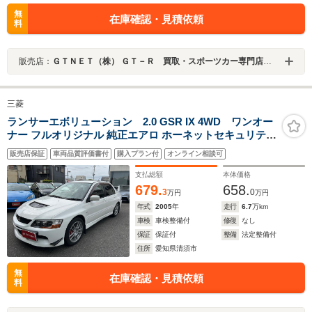
無
在庫確認・見積依頼
料
販売店：
ＧＴＮＥＴ（株） ＧＴ－Ｒ 買取・スポーツカー専門店 ＧＴＮＥＴ群馬
三菱
ランサーエボリューション 2.0 GSR IX 4WD ワンオー
ナー フルオリジナル 純正エアロ ホーネットセキュリティ
社外ナビ キーレス キセノン 純正アルミ
販売店保証
車両品質評価書付
購入プラン付
オンライン相談可
支払総額
本体価格
679.
658.
3
0
万円
万円
年式
2005
年
走行
6.7
万km
車検
車検整備付
修復
なし
保証
保証付
整備
法定整備付
住所
愛知県清須市
無
在庫確認・見積依頼
料