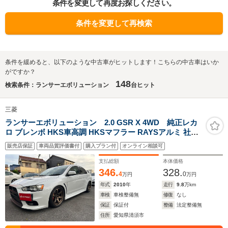
条件を変更して再度お探しください。
条件を変更して再検索
条件を緩めると、以下のような中古車がヒットします！こちらの中古車はいか
がですか？
148
検索条件：ランサーエボリューション
台ヒット
三菱
ランサーエボリューション 2.0 GSR X 4WD 純正レカ
ロ ブレンボ HKS車高調 HKSマフラー RAYSアルミ 社外
ナビ
販売店保証
車両品質評価書付
購入プラン付
オンライン相談可
支払総額
本体価格
346.
328.
4
0
万円
万円
年式
2010
年
走行
9.8
万km
車検
車検整備無
修復
なし
保証
保証付
整備
法定整備無
住所
愛知県清須市