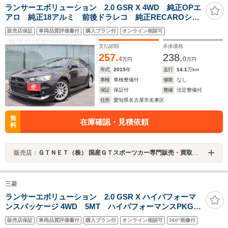
ランサーエボリューション 2.0 GSR X 4WD 純正OPエ
アロ 純正18アルミ 前後ドラレコ 純正RECAROシー
ト KENWOODナビ フルセグ 社外テールレンズ
販売店保証
車両品質評価書付
購入プラン付
オンライン相談可
支払総額
本体価格
257.
238.
4
0
万円
万円
年式
2015
年
走行
14.1
万km
車検
車検整備付
修復
なし
保証
保証付
整備
法定整備付
住所
愛知県名古屋市名東区
無
在庫確認・見積依頼
料
販売店：
ＧＴＮＥＴ（株） 国産ＧＴスポーツカー専門販売・買取専門店 ＧＴＮＥＴ 名古屋
三菱
ランサーエボリューション 2.0 GSR X ハイパフォーマ
ンスパッケージ 4WD 5MT ハイパフォーマンスPKG
bremboキャリパー BILSTEIN製ショックアブソーバ
販売店保証
車両品質評価書付
購入プラン付
オンライン相談可
360°画像付
ー スタイリッシュエクステリア 純正RECARO製ニッ