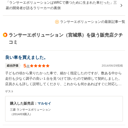
「ランサーエボリューションはWRCで勝つために生まれた車だった」三
菱の開発者が語るラリーカーの裏側
ランサーエボリューションの最新記事一覧
ランサーエボリューション（宮城県）を扱う販売店クチ
コミ
良い車を買えました。
5
総合評価
2014/06/29投稿
点
子どもの頃から乗りたかった車で、細かく指定したのですが、数ある中から
走行も少なく調子の良い１台を見つけて頂いたので納得して契約しました。
店員さんも詳しく説明してくださり、これからも何かあればすぐに対応して
くださると言うことなので安心しました。
ゲスト
購入した販売店：
マルセイ
三菱 ランサーエボリューション
（2014/03購入）