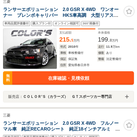
三菱
ランサーエボリューション 2.0 GSR X 4WD ワンオー
ナー ブレンボキャリパー HKS車高調 大型リアスポ
イラー SSTツインクラッチ
車両品質評価書付
購入プラン付
オンライン相談可
360°画像付
支払総額
本体価格
215.
199.
5
8
万円
万円
年式
2010
年
走行
11.9
万km
車検
車検整備付
修復
あり
保証
保証無
整備
法定整備付
住所
愛知県春日井市
無
在庫確認・見積依頼
料
販売店：
ＣＯＬＯＲ’Ｓ（カラーズ） ＧＴスポーツカー専門店
三菱
ランサーエボリューション 2.0 GSR X 4WD フルノー
マル車 純正RECAROシート 純正18インチアルミ ブ
レンボキャリパー カロッツェリアナビ フルセグ