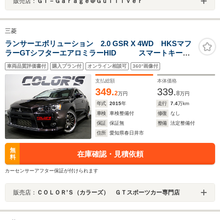
販売店：
ＧＴ－Ｇａｒａｇｅ＠Ｇｕｌｌｉｖｅｒ
三菱
ランサーエボリューション 2.0 GSR X 4WD HKSマフ
ラーGTシフターエアロミラーHID スマートキー
ツインクラッチSST搭載 後期モデル 大型リアスポイ
車両品質評価書付
購入プラン付
オンライン相談可
360°画像付
ラー ブレンボキャリパー
支払総額
本体価格
349.
339.
2
8
万円
万円
年式
2015
年
走行
7.4
万km
車検
車検整備付
修復
なし
保証
保証無
整備
法定整備付
住所
愛知県春日井市
無
在庫確認・見積依頼
料
カーセンサーアフター保証が付けられます
販売店：
ＣＯＬＯＲ’Ｓ（カラーズ） ＧＴスポーツカー専門店