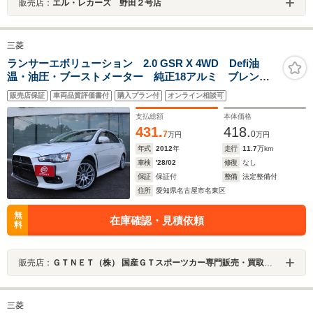
販売店：
エル・レカーズ 野田２号店
三菱
ランサーエボリューション 2.0 GSR X 4WD Defi油
温・油圧・ブーストメーター 純正18アルミ ブレン
ボ 純正RECAROシート ミラー型ドラレコ イクリプ
販売店保証
車両品質評価書付
購入プラン付
オンライン相談可
スナビ フルセグ バックカメラ ETC スマートキー
支払総額
本体価格
431.
418.
7
0
万円
万円
年式
2012
年
走行
11.7
万km
車検
'28/02
修復
なし
保証
保証付
整備
法定整備付
住所
愛知県名古屋市名東区
無
在庫確認・見積依頼
料
販売店：
ＧＴＮＥＴ（株） 国産ＧＴスポーツカー専門販売・買取専門店 ＧＴＮＥＴ 名古屋
三菱