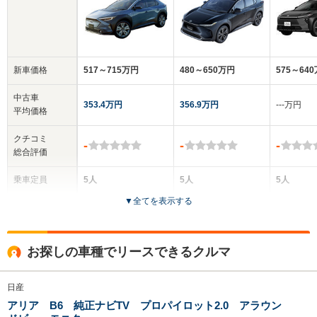
新車価格
517～715万円
480～650万円
575～64
中古車
353.4万円
356.9万円
‐‐‐万円
平均価格
クチコミ
-
-
-
総合評価
乗車定員
5人
5人
5人
▼
全てを表示する
ドア数
5ドア
5ドア
5ドア
全高
全高
全
お探しの車種でリースできるクルマ
1.65m
1.65m
1.
日産
アリア B6 純正ナビTV プロパイロット2.0 アラウン
全幅
全幅
全
サイズ