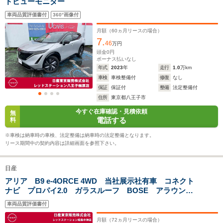
ドビューモニター
1.86m
1.86m
1.
全長
全長
(全長x全幅x全高)
4.69m
4.69m
4.
車両品質評価書付
360°画像付
月額（
60
ヵ月リースの場合）
7.
46
万円
ホイールベース
ホイールベース
ホイー
頭金
0
円
-m
-m
ボーナス払いなし
年式
2023
年
走行
1.0
万km
車検
車検整備付
修復
なし
保証
保証付
整備
法定整備付
住所
東京都八王子市
WLTCモード
今すぐ在庫確認・見積依頼
-
-
-
無
燃費
電話する
料
※車検は納車時の車検、法定整備は納車時の法定整備となります。
リース期間中の契約内容は詳細画面を参照下さい。
排気量
-
-
-
日産
駆動方式
FF、4WD
FF、4WD
FF、4WD
アリア B9 e-4ORCE 4WD 当社展示社有車 コネクト
ナビ プロパイ2.0 ガラスルーフ BOSE アラウンド
ビューモニター
車両品質評価書付
月額（
72
ヵ月リースの場合）