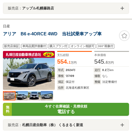
販売店：
アップル札幌篠路店
日産
アリア B6 e-4ORCE 4WD 当社試乗車アップ車
販売店保証
車両品質評価書付
購入プラン付
オンライン相談可
360°画像付
支払総額
本体価格
554.
545.
1
6
万円
万円
年式
2024
年
走行
0.2
万km
車検
'27/09
修復
なし
保証
保証付
整備
法定整備付
住所
北海道札幌市東区
今すぐ在庫確認・見積依頼
無
電話する
料
販売店：
札幌日産自動車（株） くるまるく新道