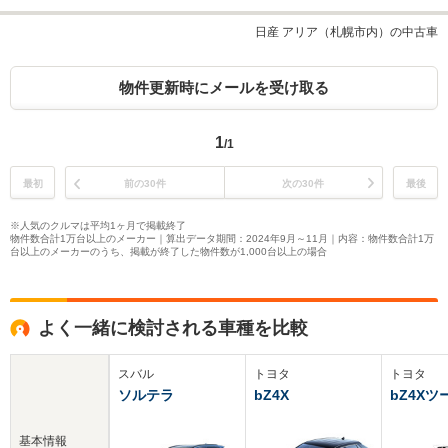
日産 アリア（札幌市内）の中古車
物件更新時にメールを受け取る
1
/1
最初
前の30件
次の30件
最後
※人気のクルマは平均1ヶ月で掲載終了
物件数合計1万台以上のメーカー｜算出データ期間：2024年9月～11月｜内容：物件数合計1万
台以上のメーカーのうち、掲載が終了した物件数が1,000台以上の場合
よく一緒に検討される車種を比較
スバル
トヨタ
トヨタ
ソルテラ
bZ4X
bZ4X
基本情報