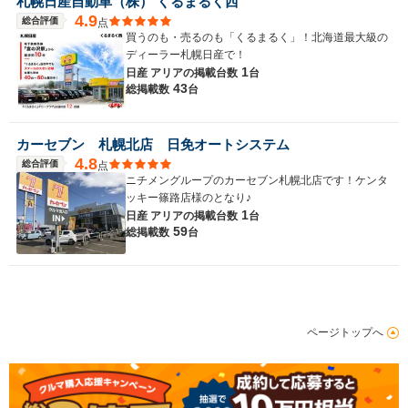
札幌日産自動車（株） くるまるく西
4.9
総合評価
点
買うのも・売るのも「くるまるく」！北海道最大級の
ディーラー札幌日産で！
1
日産 アリアの
掲載台数
台
43
総掲載数
台
カーセブン 札幌北店 日免オートシステム
4.8
総合評価
点
ニチメングループのカーセブン札幌北店です！ケンタ
ッキー篠路店様のとなり♪
1
日産 アリアの
掲載台数
台
59
総掲載数
台
ページトップへ