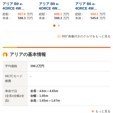
アリア B9 e-
アリア B9 e-
アリア B6 e-
4ORCE 4W…
4ORCE 4W…
4ORCE 4W…
総額：
607.6
万円
総額：
606.1
万円
総額：
554.1
万円
本体：
598.3
万円
本体：
598.3
万円
本体：
545.6
万円
360°画像付きのクルマをもっと見る
アリアの基本情報
平均価格
398.2万円
WLTCモード
-
燃費
車体寸法
全長：4.6m～4.65m
(全長x全幅x全
全幅：1.85m
高)
全高：1.65m～1.67m
もっと見る