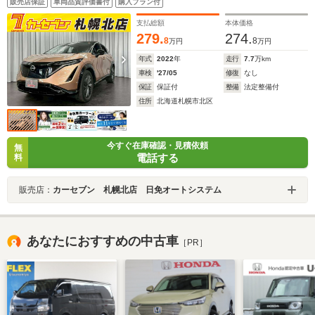
販売店保証
車両品質評価書付
購入プラン付
支払総額
本体価格
279.
274.
8
8
万円
万円
年式
2022
年
走行
7.7
万km
車検
'27/05
修復
なし
保証
保証付
整備
法定整備付
住所
北海道札幌市北区
今すぐ在庫確認・見積依頼
無
電話する
料
販売店：
カーセブン 札幌北店 日免オートシステム
あなたにおすすめの中古車
［PR］