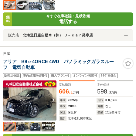
今すぐ在庫確認・見積依頼
無
電話する
料
販売店：
北海道日産自動車（株） Ｕ－ｃａｒ発寒店
日産
アリア B9 e-4ORCE 4WD パノラミックガラスルー
フ 電気自動車
販売店保証
車両品質評価書付
購入プラン付
オンライン相談可
360°画像付
支払総額
本体価格
606.
598.
1
3
万円
万円
年式
2025
年
走行
0.8
万km
車検
'28/03
修復
なし
保証
保証付
整備
法定整備付
住所
北海道札幌市東区