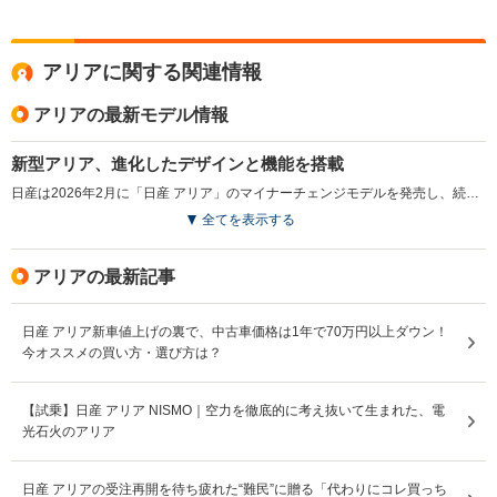
アリアに関する関連情報
アリアの最新モデル情報
新型アリア、進化したデザインと機能を搭載
日産は2026年2月に「日産 アリア」のマイナーチェンジモデルを発売し、続いて3月に「日産 アリアNISMO」を発売した。「日産 アリア」は2021年に登場したフラッグシップEVで、加速や静粛性、快適な室内空間が好評を得ている。今回の改良ではフロントデザインを一新し、快適な乗り心地を提供する新サスペンションを採用した。さらに、Google搭載のNissanConnectインフォテインメントシステムで多彩な情報をシームレスに利用できるようになり、充電ポートに専用コネクターを接続することで電力を取り出すV2L機能も搭載。加えて、乗り心地の向上や運転支援機能の強化により、より快適なEVライフを提供することを目指している。日産EVモデルのフラッグシップである「日産 アリアNISMO」も同様のアップデートが施されている。（2026.2）
全てを表示する
アリアの最新記事
日産 アリア新車値上げの裏で、中古車価格は1年で70万円以上ダウン！
今オススメの買い方・選び方は？
【試乗】日産 アリア NISMO｜空力を徹底的に考え抜いて生まれた、電
光石火のアリア
日産 アリアの受注再開を待ち疲れた“難民”に贈る「代わりにコレ買っち