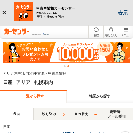
中古車情報カーセンサー
表示
Recruit Co., Ltd.
無料 － Google Play
履歴
お気に入り
メニュー
アリア(札幌市内)の中古車・中古車情報
日産 アリア 札幌市内
一覧から探す
地図から探す
更新時に
6
絞り込み
並べ替え
台
メール受信
日産