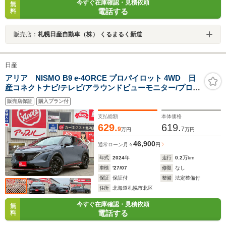
今すぐ在庫確認・見積依頼
無
電話する
料
販売店：
札幌日産自動車（株） くるまるく新道
日産
アリア NISMO B9 e-4ORCE プロパイロット 4WD 日
産コネクトナビ/テレビ/アラウンドビューモニター/プロパ
イロット/専用チューニングコンピューター/専用e-4ORCE
販売店保証
購入プラン付
制御/デジタルインナーミラー/パワーシート/パワーバック
ドア/全席シートヒーター
支払総額
本体価格
629.
619.
9
7
万円
万円
46,900
通常ローン
月々
円
年式
2024
年
走行
0.2
万km
車検
'27/07
修復
なし
保証
保証付
整備
法定整備付
住所
北海道札幌市北区
今すぐ在庫確認・見積依頼
無
電話する
料