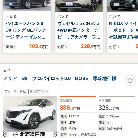
トヨタ
ホンダ
ホンダ
ハイエースバン 2.8
ヴェゼル 1.5 e:HEV Z
N-BOX ジョイ 
DX ロング GLパッケ
4WD 純正インターナ
ーボ 2トーン 4
ージ ディーゼルター
ビ リアカメラ フル
社試乗車UP/4
ボ 4WD ・TRDフロン
セグ 純正ドラレコ
ーボ/2トーン/
402
339
総額：
.4
万円
総額：
.5
万円
総額：
トスポイラー・デイト
純正リモコンスタータ
ライブレコーダ
ナ16インチホイー
ー シートヒーター
正ナビ/純正ET
ル・トーヨーH30タイ
パドルシフト
電動スライドド
日産
ヤ・TRDリアバンパ
CSRS VSA Pゲ
タイヤ/パドル
ースポイラー・テール
ート LEDフォグ
純正フロアマッ
アリア B6 プロパイロット2.0 BOSE 寒冷地仕様
ランプ・TRDサイド
ンダセンシン
ステップ・純正7イン
ディーラー保証
購入プラン付
チワイドナビ・ETC・
支払総額
本体価格
シートカバー
336.
328.
8
0
万円
万円
年式
2022
年
走行
3.5
万km
車検
'27/04
修復
なし
保証
保証付
整備
法定整備付
住所
北海道札幌市手稲区