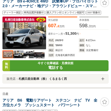
アリア B9 e-4ORCE 4WD 試乗車UP・プロパイロット
2.0・メーカーナビ・地デジ・アラウンドビュー・スマー
トミラー・全席シートヒーター・サンルーフ・ヘッドア
ディーラー保証
車両品質評価書付
購入プラン付
オンライン相談可
360°画像付
ップディスプレー・オートバックドアー
支払総額
本体価格
607.
598.
6
3
万円
万円
51,300
通常ローン
月々
円
年式
2025
年
走行
0.2
万km
車検
'28/03
修復
なし
保証
保証付
整備
法定整備付
住所
北海道札幌市西区
今すぐ在庫確認・見積依頼
無
電話する
料
販売店：
札幌日産自動車（株） くるまるく西
日産
アリア B6 電動リアゲート ステコン ナビ TV 全
方位カメラ プッシュスタート パワーシート