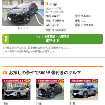
9.
81
万円
頭金
50.00
万円
ボーナス払いなし
年式
2025
年
走行
0.4
万km
車検
車検整備無
修復
なし
保証
保証付
整備
法定整備無
住所
東京都昭島市
今すぐ在庫確認・見積依頼
無
電話する
料
※車検は納車時の車検、法定整備は納車時の法定整備となります。
リース期間中の契約内容は詳細画面を参照下さい。
お探しの条件で360°画像付きのクルマ
日産
日産
日産