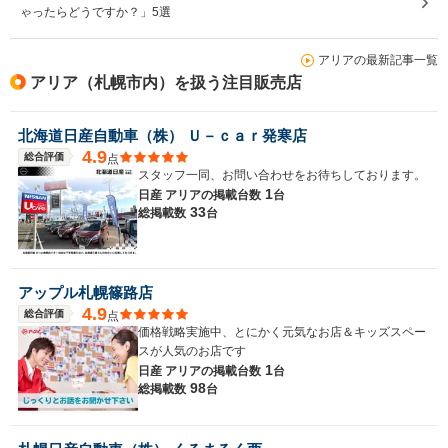
ゃったらどうですか？」5選
アリアの最新記事一覧
アリア（札幌市内）を扱う注目販売店
北海道日産自動車（株） Ｕ－ｃａｒ発寒店
4.9
総合評価
点
スタッフ一同、お問い合わせをお待ちしております。
1
日産 アリアの
掲載台数
台
33
総掲載数
台
アップル札幌篠路店
4.9
総合評価
点
価格戦略実施中、とにかく元気なお店＆キッズスペー
スが人気のお店です
1
日産 アリアの
掲載台数
台
98
総掲載数
台