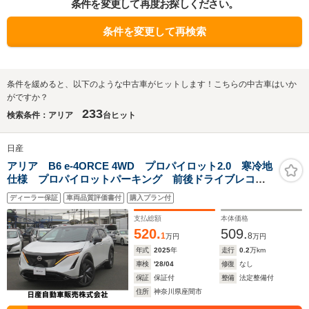
条件を変更して再度お探しください。
条件を変更して再検索
条件を緩めると、以下のような中古車がヒットします！こちらの中古車はいか
がですか？
233
検索条件：アリア
台ヒット
日産
アリア B6 e-4ORCE 4WD プロパイロット2.0 寒冷地
仕様 プロパイロットパーキング 前後ドライブレコー
ダー
ディーラー保証
車両品質評価書付
購入プラン付
支払総額
本体価格
520.
509.
1
8
万円
万円
年式
2025
年
走行
0.2
万km
車検
'28/04
修復
なし
保証
保証付
整備
法定整備付
住所
神奈川県座間市