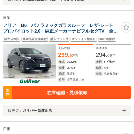
日産
アリア B6 パノラミックガラスルーフ レザ-シート
プロパイロット2.0 純正メーカーナビフルセグTV 全周
囲カメラ ETC2.0 デジタルインナーミラー パワーバ
販売店保証
車両品質評価書付
購入プラン付
オンライン相談可
360°画像付
ックドア 純正19インチアルミ ステアヒーター
支払総額
本体価格
299.
294.
9
0
万円
万円
年式
2022
年
走行
5.7
万km
車検
'27/05
修復
なし
保証
保証付
整備
法定整備付
住所
埼玉県狭山市
無
在庫確認・見積依頼
料
販売店：
ガリバー 新狭山店
日産