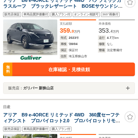
アリア B6 e-4ORCE リミテッド 4WD パノラミックガ
ラスルーフ ブラックレザーシート BOSEサウンドシス
テム ダイナミックパッケージ プロパイロット2.0 純
販売店保証
車両品質評価書付
購入プラン付
オンライン相談可
360°画像付
正メーカーナビフルセグTV 全周囲カメラ ETC2.0 デ
ジタルインナーミラー
支払総額
本体価格
359.
353.
9
4
万円
万円
年式
2023
年
走行
4.7
万km
車検
'28/04
修復
なし
保証
保証付
整備
法定整備付
住所
埼玉県狭山市
無
在庫確認・見積依頼
料
販売店：
ガリバー 新狭山店
日産
アリア B9 e-4ORCE リミテッド 4WD 360度セーフテ
ィアシスト プロパイロット2.0 プロパイロットリモー
トパーキング パノラミックガラスルーフ インテリジ
販売店保証
車両品質評価書付
購入プラン付
ェントアラビュー インテリジェントルームミラー