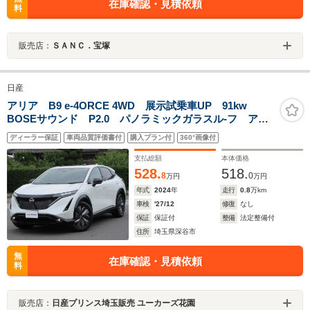
在庫確認・見積依頼
料
販売店：
ＳＡＮＣ．宝塚
日産
アリア B9 e-4ORCE 4WD 展示試乗車UP 91kw
BOSEサウンド P2.0 パノラミックガラスル-フ アラ
ウンドビュ-モニタ- プロパイロットリモ-トパーキング
ディーラー保証
車両品質評価書付
購入プラン付
360°画像付
支払総額
本体価格
528.
518.
8
0
万円
万円
年式
2024
年
走行
0.8
万km
車検
'27/12
修復
なし
保証
保証付
整備
法定整備付
住所
埼玉県深谷市
無
在庫確認・見積依頼
料
販売店：
日産プリンス埼玉販売 ユーカーズ花園