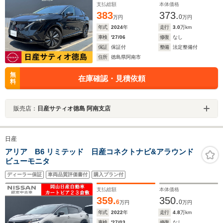
支払総額
本体価格
383
373.
0
万円
万円
年式
2024
年
走行
3.0
万km
車検
'27/06
修復
なし
保証
保証付
整備
法定整備付
住所
徳島県阿南市
無
在庫確認・見積依頼
料
販売店：
日産サティオ徳島 阿南支店
日産
アリア B6 リミテッド 日産コネクトナビ&アラウンド
ビューモニタ
ディーラー保証
車両品質評価書付
購入プラン付
支払総額
本体価格
359.
350.
6
0
万円
万円
年式
2022
年
走行
4.8
万km
車検
'27/03
修復
なし