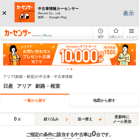
中古車情報カーセンサー
表示
Recruit Co., Ltd.
無料 － Google Play
履歴
お気に入り
メニュー
アリア(釧路・根室)の中古車・中古車情報
日産 アリア 釧路・根室
一覧から探す
地図から探す
更新時に
0
絞り込み
並べ替え
台
メール受信
0
ご指定の条件に該当する中古車は
台です。