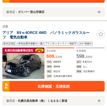
販売店：
ガリバー 郡山安積店
日産
アリア B9 e-4ORCE 4WD パノラミックガラスルー
フ 電気自動車
販売店保証
車両品質評価書付
購入プラン付
オンライン相談可
360°画像付
支払総額
本体価格
606.
598.
1
3
万円
万円
年式
2025
年
走行
0.8
万km
車検
'28/03
修復
なし
保証
保証付
整備
法定整備付
住所
北海道札幌市東区
無
在庫確認・見積依頼
料
販売店：
札幌日産自動車（株） くるまるく新道