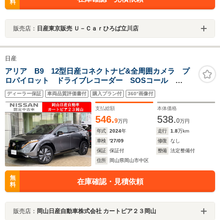
料
販売店：
日産東京販売 Ｕ－Ｃａｒひろば立川店
日産
アリア B9 12型日産コネクトナビ&全周囲カメラ プ
ロパイロット ドライブレコーダー SOSコール
ETC2.0 パーキングアシスト パワーシート 電動リア
ディーラー保証
車両品質評価書付
購入プラン付
360°画像付
ゲート シートヒーター全席 禁煙車 日産ワイド保障1
年
支払総額
本体価格
546.
538.
9
0
万円
万円
年式
2024
年
走行
1.8
万km
車検
'27/09
修復
なし
保証
保証付
整備
法定整備付
住所
岡山県岡山市中区
無
在庫確認・見積依頼
料
販売店：
岡山日産自動車株式会社 カートピア２３岡山