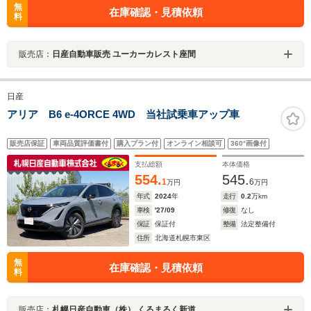
無
在庫確認・見積依頼
料
販売店：
日産自動車販売 ユーカーカレスト座間
日産
アリア B6 e-4ORCE 4WD 当社試乗車アップ車
販売店保証
車両品質評価書付
購入プラン付
オンライン相談可
360°画像付
支払総額
本体価格
554.
545.
1
6
万円
万円
年式
2024
年
走行
0.2
万km
車検
'27/09
修復
なし
保証
保証付
整備
法定整備付
住所
北海道札幌市東区
無
在庫確認・見積依頼
料
販売店：
札幌日産自動車（株） くるまるく新道