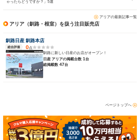
ゃったらどうですか？」5選
アリアの最新記事一覧
アリア（釧路・根室）を扱う注目販売店
釧路日産 釧路本店
0
総合評価
点
釧路に新しい日産のお店がオープン！
1
日産 アリアの
掲載台数
台
47
総掲載数
台
ページトップへ