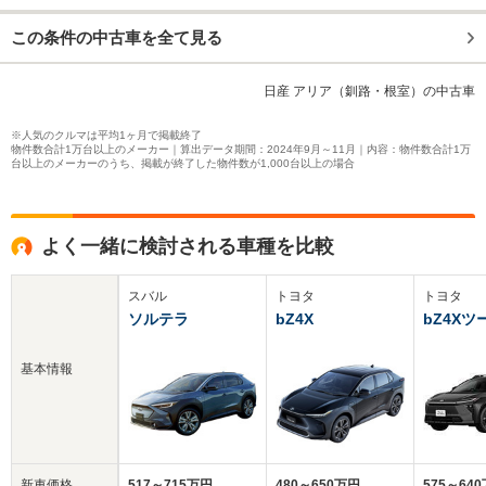
この条件の中古車を全て見る
日産 アリア（釧路・根室）の中古車
※人気のクルマは平均1ヶ月で掲載終了
物件数合計1万台以上のメーカー｜算出データ期間：2024年9月～11月｜内容：物件数合計1万
台以上のメーカーのうち、掲載が終了した物件数が1,000台以上の場合
よく一緒に検討される車種を比較
スバル
トヨタ
トヨタ
ソルテラ
bZ4X
bZ4X
基本情報
新車価格
517～715万円
480～650万円
575～64