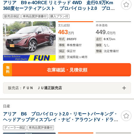
アリア B9 e-4ORCE リミテッド 4WD 走行0.9万Km
360度セーフティアシスト プロパイロット2.0 プロパ
イロットリモートパーキング パノラミックガラスルー
販売店保証
車両品質評価書付
購入プラン付
フ インテリジェントアラビュー インテリジェントル
ームミラー BOSE ブル-グレ-ナッパ革
支払総額
本体価格
463
449.
0
万円
万円
年式
2023
年
走行
0.9
万km
車検
車検整備付
修復
なし
保証
保証付
整備
法定整備付
住所
茨城県龍ヶ崎市
無
在庫確認・見積依頼
料
販売店：
ＦＵＮ ＪＵ適正販売店
日産
アリア B6 プロパイロット2.0・リモートパーキング・
ヘッドアップディスプレイ・ナビ・アラウンドV・ドラレ
コ・充電ケーブル
ディーラー保証
車両品質評価書付