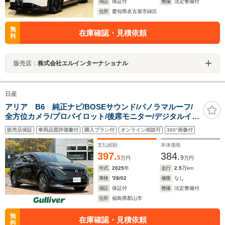
保証
保証付
整備
法定整備付
住所
愛知県名古屋市緑区
無
在庫確認・見積依頼
料
販売店：
株式会社エルインターナショナル
日産
アリア B6 純正ナビ/BOSEサウンド/パノラマルーフ/
全方位カメラ/プロパイロット/後席モニター/デジタルイン
ナーミラー/前方ドライブレコーダー/ビルトインETC2.0/
販売店保証
車両品質評価書付
購入プラン付
オンライン相談可
360°画像付
パワーバックドア/シートヒーター
支払総額
本体価格
397.
384.
5
9
万円
万円
年式
2025
年
走行
2.5
万km
車検
'28/02
修復
なし
保証
保証付
整備
法定整備付
住所
福島県郡山市
無
在庫確認・見積依頼
料