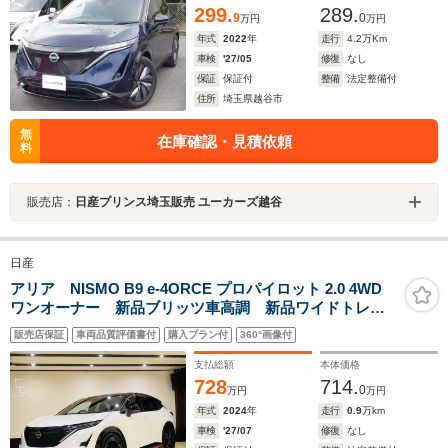
299.
289.
9
0
万円
万円
年式
2022
年
走行
4.2
万Km
車検
'27/05
修復
なし
保証
保証付
整備
法定整備付
住所
埼玉県越谷市
無
在庫確認・見積依頼
料
販売店：
日産プリンス埼玉販売 ユーカーズ越谷
日産
アリア NISMO B9 e-4ORCE プロパイロット 2.0 4WD
ワンオーナー 新品ブリッツ車高調 新品ワイドトレッ
ドスペーサー プロパイロットリモートリモコン
販売店保証
車両品質評価書付
購入プラン付
360°画像付
BOSEスピーカー 純正20インチアルミホイール 純正
ドラレコ アラウンドビュー パワーバックドア ナ
支払総額
本体価格
ビ TV
728
714.
0
万円
万円
年式
2024
年
走行
0.9
万km
車検
'27/07
修復
なし