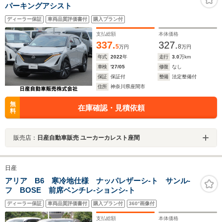
パーキングアシスト
ディーラー保証
車両品質評価書付
購入プラン付
支払総額
本体価格
337.
327.
5
8
万円
万円
年式
2022
年
走行
3.0
万km
車検
'27/05
修復
なし
保証
保証付
整備
法定整備付
住所
神奈川県座間市
無
在庫確認・見積依頼
料
販売店：
日産自動車販売 ユーカーカレスト座間
日産
アリア B6 寒冷地仕様 ナッパレザーシ-ト サンル-
フ BOSE 前席ベンチレ-ションシ-ト
ディーラー保証
車両品質評価書付
購入プラン付
360°画像付
支払総額
本体価格