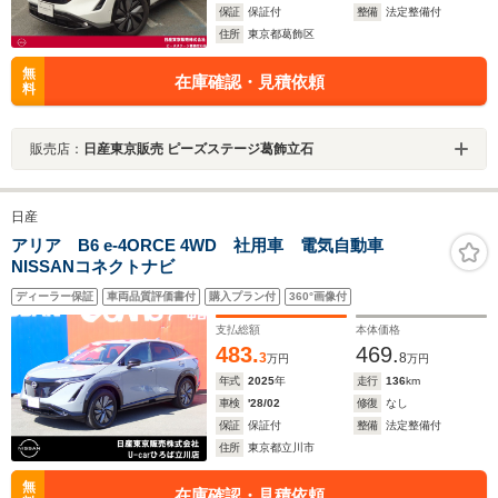
保証
保証付
整備
法定整備付
住所
東京都葛飾区
無
在庫確認・見積依頼
料
販売店：
日産東京販売 ピーズステージ葛飾立石
日産
アリア B6 e-4ORCE 4WD 社用車 電気自動車
NISSANコネクトナビ
ディーラー保証
車両品質評価書付
購入プラン付
360°画像付
支払総額
本体価格
483.
469.
3
8
万円
万円
年式
2025
年
走行
136
km
車検
'28/02
修復
なし
保証
保証付
整備
法定整備付
住所
東京都立川市
無
在庫確認・見積依頼