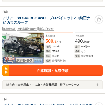
日産
アリア B9 e-4ORCE 4WD プロパイロット2.0 純正ナ
ビ ガラスルーフ
販売店保証
車両品質評価書付
購入プラン付
支払総額
本体価格
500.
490.
6
0
万円
万円
年式
2024
年
走行
0.5
万km
車検
'27/09
修復
なし
保証
保証付
整備
法定整備付
住所
静岡県掛川市
無
在庫確認・見積依頼
料
販売店：
未使用車・中古車・大型展示場 松下モータース
日産