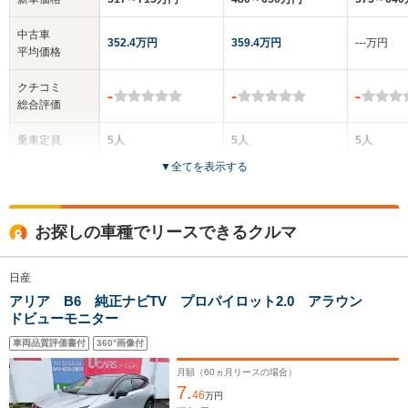
中古車
352.4万円
359.4万円
‐‐‐万円
平均価格
クチコミ
-
-
-
総合評価
乗車定員
5人
5人
5人
▼
全てを表示する
ドア数
5ドア
5ドア
5ドア
全高
全高
全
お探しの車種でリースできるクルマ
1.65m
1.65m
1.
日産
アリア B6 純正ナビTV プロパイロット2.0 アラウン
全幅
全幅
全
サイズ
ドビューモニター
1.86m
1.86m
1.
全長
全長
(全長x全幅x全高)
4.69m
4.69m
4.
車両品質評価書付
360°画像付
月額（
60
ヵ月リースの場合）
7.
46
万円