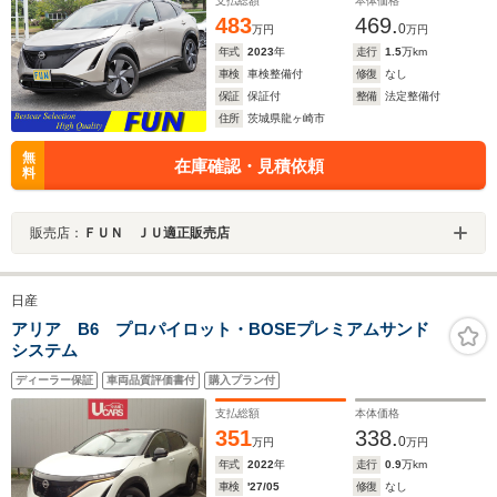
BOSE ブル-グレ-ナッパ革
支払総額
本体価格
483
469.
0
万円
万円
年式
2023
年
走行
1.5
万km
車検
車検整備付
修復
なし
保証
保証付
整備
法定整備付
住所
茨城県龍ヶ崎市
無
在庫確認・見積依頼
料
販売店：
ＦＵＮ ＪＵ適正販売店
日産
アリア B6 プロパイロット・BOSEプレミアムサンド
システム
ディーラー保証
車両品質評価書付
購入プラン付
支払総額
本体価格
351
338.
0
万円
万円
年式
2022
年
走行
0.9
万km
車検
'27/05
修復
なし