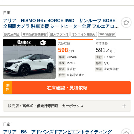
日産
アリア NISMO B6 e-4ORCE 4WD サンルーフ BOSE
全周囲カメラ 駐車支援 シートヒーター全席 フルエアロ
パワーバックドア パワーシート ワイヤレス充電器 アダプ
販売店保証
車両品質評価書付
購入プラン付
オンライン相談可
360°画像付
ティブクルーズコントロール パワーシート USB ハンド
ルヒーター 禁煙車
支払総額
本体価格
598
591.
0
万円
万円
年式
2024
年
走行
0.7
万km
車検
'27/06
修復
なし
保証
保証付
整備
法定整備付
住所
京都府八幡市
無
在庫確認・見積依頼
料
販売店：
高年式・低走行専門店 カーボックス
日産
アリア B6 アドバンズドアンビエントライティング