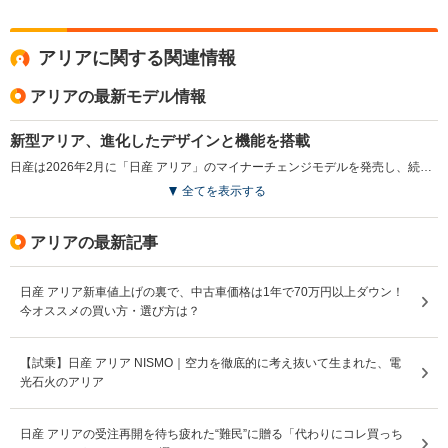
アリアに関する関連情報
アリアの最新モデル情報
新型アリア、進化したデザインと機能を搭載
日産は2026年2月に「日産 アリア」のマイナーチェンジモデルを発売し、続いて3月に「日産 アリアNISMO」を発売した。「日産 アリア」は2021年に登場したフラッグシップEVで、加速や静粛性、快適な室内空間が好評を得ている。今回の改良ではフロントデザインを一新し、快適な乗り心地を提供する新サスペンションを採用した。さらに、Google搭載のNissanConnectインフォテインメントシステムで多彩な情報をシームレスに利用できるようになり、充電ポートに専用コネクターを接続することで電力を取り出すV2L機能も搭載。加えて、乗り心地の向上や運転支援機能の強化により、より快適なEVライフを提供することを目指している。日産EVモデルのフラッグシップである「日産 アリアNISMO」も同様のアップデートが施されている。（2026.2）
全てを表示する
アリアの最新記事
日産 アリア新車値上げの裏で、中古車価格は1年で70万円以上ダウン！
今オススメの買い方・選び方は？
【試乗】日産 アリア NISMO｜空力を徹底的に考え抜いて生まれた、電
光石火のアリア
日産 アリアの受注再開を待ち疲れた“難民”に贈る「代わりにコレ買っち