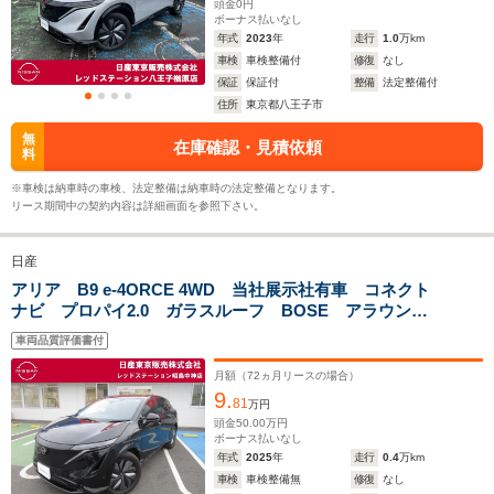
ホイールベース
ホイールベース
ホイー
頭金
0
円
-m
-m
ボーナス払いなし
年式
2023
年
走行
1.0
万km
車検
車検整備付
修復
なし
保証
保証付
整備
法定整備付
住所
東京都八王子市
WLTCモード
-
-
-
無
在庫確認・見積依頼
燃費
料
※車検は納車時の車検、法定整備は納車時の法定整備となります。
リース期間中の契約内容は詳細画面を参照下さい。
排気量
-
-
-
日産
駆動方式
FF、4WD
FF、4WD
FF、4WD
アリア B9 e-4ORCE 4WD 当社展示社有車 コネクト
ナビ プロパイ2.0 ガラスルーフ BOSE アラウンド
ビューモニター
車両品質評価書付
月額（
72
ヵ月リースの場合）
9.
81
万円
頭金
50.00
万円
ボーナス払いなし
年式
2025
年
走行
0.4
万km
車検
車検整備無
修復
なし