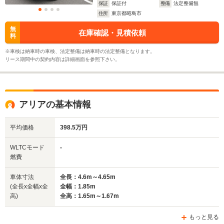
保証
保証付
整備
法定整備無
住所
東京都昭島市
無
在庫確認・見積依頼
料
※車検は納車時の車検、法定整備は納車時の法定整備となります。
リース期間中の契約内容は詳細画面を参照下さい。
アリアの基本情報
平均価格
398.5万円
WLTCモード
-
燃費
車体寸法
全長：4.6m～4.65m
(全長x全幅x全
全幅：1.85m
高)
全高：1.65m～1.67m
もっと見る