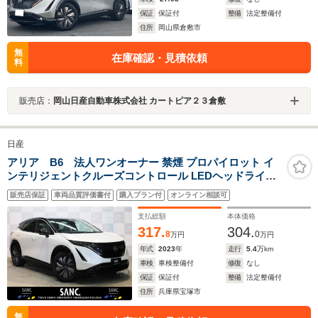
保証
保証付
整備
法定整備付
住所
岡山県倉敷市
無
在庫確認・見積依頼
料
販売店：
岡山日産自動車株式会社 カートピア２３倉敷
日産
アリア B6 法人ワンオーナー 禁煙 プロパイロット イ
ンテリジェントクルーズコントロール LEDヘッドライト
19AW スエード合皮コンビシート 前後シートヒーター ス
販売店保証
車両品質評価書付
購入プラン付
オンライン相談可
テアリングホイールヒーター 純正ナビ ワイヤレスカープ
レイ
支払総額
本体価格
317.
304.
8
0
万円
万円
年式
2023
年
走行
5.4
万km
車検
車検整備付
修復
なし
保証
保証付
整備
法定整備付
住所
兵庫県宝塚市
無