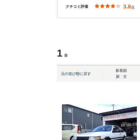
3.8
クチコミ評価
点
1
台
新着順
元の並び順に戻す
新
古