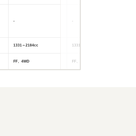
-
-
-
1331～2184cc
1331～1453cc
15
FF、4WD
FF、4WD
FF