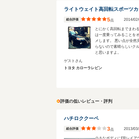
ライトウェイト高回転スポーツカ
5
2014/0
総合評価
点
とにかく高回転までまわる
は一度乗ってみることを
メします。 悪い点が全然
らないので素晴らしいク
と思いますよ。
ゲストさん
トヨタ カローラレビン
評価の低いレビュー・評判
ハチロククーペ
3
2013/0
総合評価
点
小さなボディにFRレイア