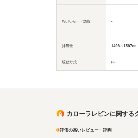
WLTCモード燃費
-
排気量
1498～1587cc
駆動方式
FF
カローラレビンに関する
評価の高いレビュー・評判