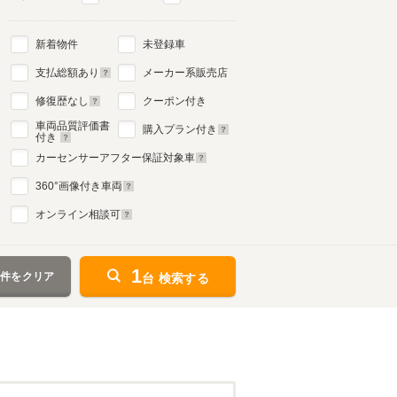
新着物件
未登録車
支払総額あり
メーカー系販売店
修復歴なし
クーポン付き
車両品質評価書
購入プラン付き
付き
カーセンサーアフター保証対象車
360
°画像付き車両
オンライン相談可
1
条件をクリア
台 検索する