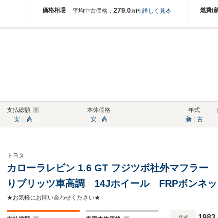
279.0
価格相場
燃費(
平均中古価格：
詳しく見る
万円
支払総額
本体価格
年式
安
高
安
高
新
古
トヨタ
カローラレビン 1.6 GT フジツボ社外マフラ
りブリッツ車高調 14Jホイール FRPボンネッ
足 エアインテーク
★お気軽にお問い合わせください★
1983
年式