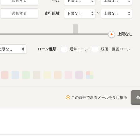
〜
年式
選択する
〜
走行距離
選択する
5代目
4代目
月～1995年4月
1987年5月～1991年5月
1983年5月～1987年4月
ル
生産モデル
生産モデル
上限なし
ローン種類
通常ローン
残価・据置ローン
この条件で新着メールを受け取る