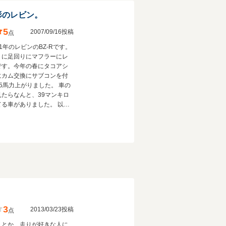
形のレビン。
5
2007/09/16投稿
点
1年のレビンのBZ-Rです。
ミに足回りにマフラーにレ
です。今年の春にタコアシ
にカム交換にサブコンを付
5馬力上がりました。 車の
見たらなんと、39マンキロ
てる車がありました。 以
昭和のクラシックカーを見
ったら70マンキロ走ってる
ありました。 僕もそれを見
てずっとレビンに乗りたい
。レビンに限らずスポーツ
がすきなひとにコメントお
します。
3
2013/03/23投稿
点
トとか、走りが好きな人に