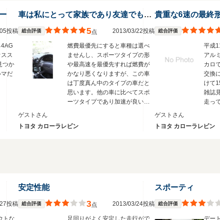
ー
車は私にとって家族であり友達でもあります
貴重な6速の最終
5
2/05投稿
2013/03/22投稿
総合評価
総合評価
点
4AG
燃費最優先にすると車種は選べ
平成1
オスス
ませんし、スポーツタイプの形
アル
見つか
や最高速を最優先すれば燃費が
カロ
ルマだ
かなり悪くなりますが、この車
交換
は丁度真ん中のタイプの車だと
けて1
思います。他の車に比べてスポ
雑誌
ーツタイプであり加速が良い
走っ
が、その割には燃費も良い。軽
前、
ゲストさん
ゲストさん
自動車に比べると大きいが、普
に行
トヨタ カローラレビン
トヨタ カローラレビン
通車の中でも小回りがきく。運
車が
転が好きな方や、スポーツタイ
習っ
プの車で燃費重視したい方にオ
です
ススメです。
カー
願い
安定性能
スポーティ
3
3/27投稿
2013/03/24投稿
総合評価
総合評価
点
ウトな
足回りがよく安定した走行がで
デー