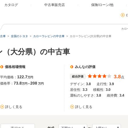
カタログ
中古車販売店
保険/ローン/他
カロ
古車
全国のトヨタ
カローラレビンの中古車
カローラレビン(大分県)の中古車
ン（大分県）の中古車
価格相場情報
みんなの評価
3.8
122.7
総合評価
平均価格：
点
万円
73.8
208
価格帯：
万円～
万円
デザイン:
3.8
走行性:
3.9
居住性:
3.3
積載性:
3.0
運転のしやすさ:
3.8
維持費:
3.4
詳しく見る
詳しく見る