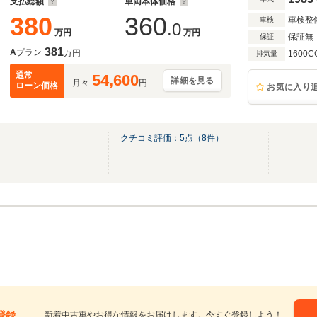
支払総額
車両本体価格
380
360
車検整
車検
.0
万円
万円
保証無
保証
381
A
プラン
万円
1600C
排気量
通常
54,600
詳細を見る
月々
円
ローン価格
お気に入り
クチコミ評価：
5
点（
8
件）
登録
新着中古車やお得な情報をお届けします。今すぐ登録しよう！