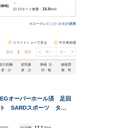
---
新車時)
18.8
10.15モード燃費：
km/l
カローラレビン(トヨタ)の燃費
スライドショーで見る
中古車相場
1
前へ
次へ
最初
最後
走行距離
排気量
車検
修復歴
多
少
多
少
付
無
無
有
ー EGオーバーホール済 足回
ト SARDスポーツ タコ
12.1
(S58)
万km
走行距離