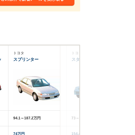
トヨタ
トヨタ
ト
ッ
スプリンター
スターレット
カ
94.1～187.2万円
73～159.3万円
13
74万円
154.4万円
‐‐