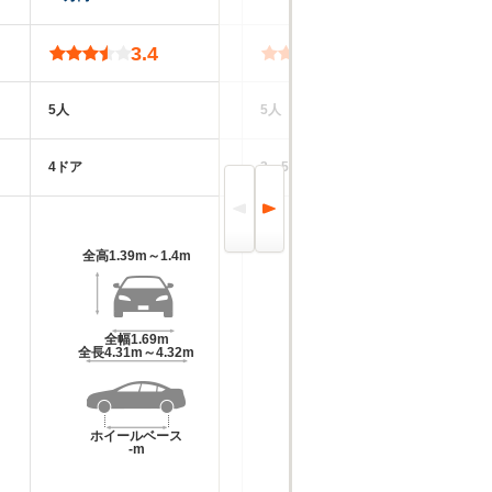
3.4
3.5
5人
5人
5
4ドア
3～5ドア
3
全高
1.39m～1.4m
全高
1.4m～1.45m
全幅
1.69m
全幅
1.63m～1.66m
全長
4.31m～4.32m
全長
3.74m～3.94m
ホイールベース
ホイールベース
-m
-m