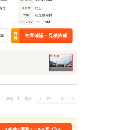
備付
なし
修復歴
法定整備付
整備
C
フロア5MT
ミッション
無
在庫確認・見積依頼
追加
料
1
前へ
次へ
最初
最後
この条件で新着メールを受け取る