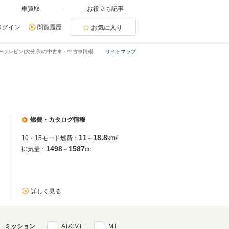
車買取
お役立ち記事
ログイン
閲覧履歴
お気に入り
ーラレビン(大分県)の中古車・中古車情報
サイトマップ
燃費・カタログ情報
11
18.8
10・15モード燃費：
～
km/l
1498
1587
排気量：
～
cc
詳しく見る
ミッション
AT/CVT
MT