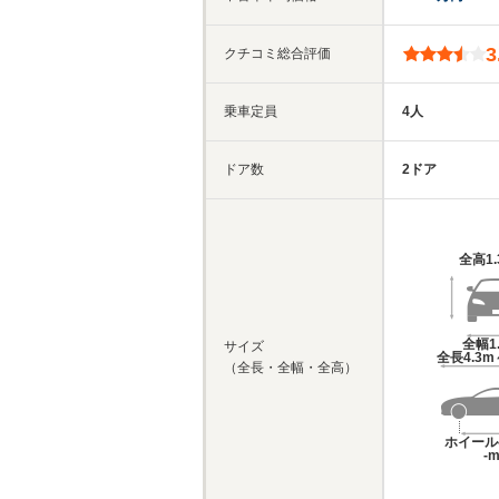
3
クチコミ総合評価
乗車定員
4人
ドア数
2ドア
全高
1
全幅
1
サイズ
全長
4.3m
（全長・全幅・全高）
ホイール
-