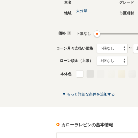
車名
グレード
大分県
地域
市区町村
7代目
6代目
1995年5月～2000年7月
1991年6
生産モデル
生産モデ
価格
下限なし
カローラレビンのカタログを見る
〜
ローン月々支払い価格
ローン頭金（上限）
本体色
▼ もっと詳細な条件を追加する
カローラレビン
の基本情報