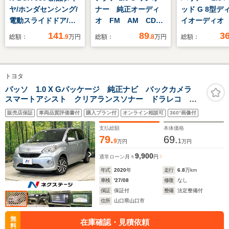
ヤ/ホンダセンシング/
ナー 純正オーディ
ッド G 8型デ
電動スライドドア/車
オ FM AM CD
イオーディオ
線逸脱防止支援システ
ビルトインETC 横滑
カメラ 衝突
141
89
3
総額：
.9
万円
総額：
.8
万円
総額：
ム/ヘッドランプ
り防止装置 純正フロ
置 レーダー
LED/EBD付ABS/横滑
アマット リモコンキ
ズ 禁煙車 
り防止装置/アイドリ
ー パワーステアリン
ックドア ハ
トヨタ
ングストップ/禁煙車/
グ パワーウインド
ーシート パ
エアバッグ 運転席
ウ 純正ホイールキャ
ト 障害物セ
パッソ 1.0 X Gパッケージ 純正ナビ バックカメラ
スマートアシスト クリアランスソナー ドラレコ
ップ デジタルメータ
BSM ETC 
ETC LEDヘッドライト スマートキー Bluetooth 純
ー ABS
コ デジタル
販売店保証
車両品質評価書付
購入プラン付
オンライン相談可
360°画像付
正14インチAW オートハイビーム 禁煙車 ワンオーナ
ミラー
ー
支払総額
本体価格
79.
69.
9
1
万円
万円
9,900
通常ローン
月々
円
年式
2020
年
走行
6.8
万km
車検
'27/08
修復
なし
保証
保証付
整備
法定整備付
住所
山口県山口市
無
在庫確認・見積依頼
料