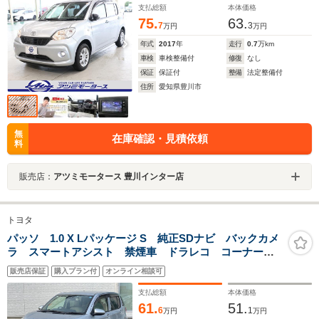
支払総額
本体価格
75.
63.
7
3
万円
万円
年式
2017
年
走行
0.7
万km
車検
車検整備付
修復
なし
保証
保証付
整備
法定整備付
住所
愛知県豊川市
無
在庫確認・見積依頼
料
販売店：
アツミモータース 豊川インター店
トヨタ
パッソ 1.0 X Lパッケージ S 純正SDナビ バックカメ
ラ スマートアシスト 禁煙車 ドラレコ コーナーセ
ンサー LEDヘッド ビルトインETC オートライト
販売店保証
購入プラン付
オンライン相談可
オートエアコン Bluetooth CD DVD再生 フルセグ
支払総額
本体価格
61.
51.
6
1
万円
万円