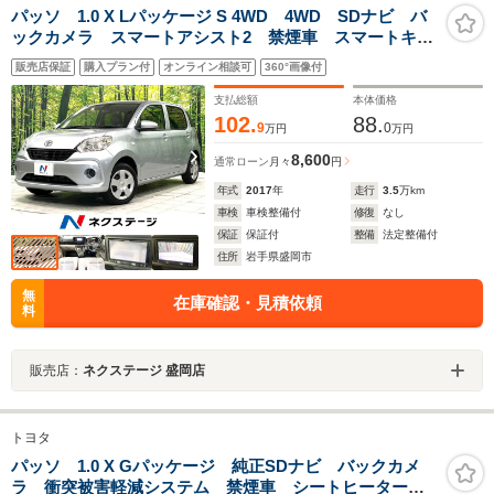
パッソ 1.0 X Lパッケージ S 4WD 4WD SDナビ バ
ックカメラ スマートアシスト2 禁煙車 スマートキ
ー LEDヘッド ETC2.0 オートエアコン
販売店保証
購入プラン付
オンライン相談可
360°画像付
Bluetooth CD DVD再生 地デジ 誤発進抑制機能
支払総額
本体価格
102.
88.
9
0
万円
万円
8,600
通常ローン
月々
円
年式
2017
年
走行
3.5
万km
車検
車検整備付
修復
なし
保証
保証付
整備
法定整備付
住所
岩手県盛岡市
無
在庫確認・見積依頼
料
販売店：
ネクステージ 盛岡店
トヨタ
パッソ 1.0 X Gパッケージ 純正SDナビ バックカメ
ラ 衝突被害軽減システム 禁煙車 シートヒーター