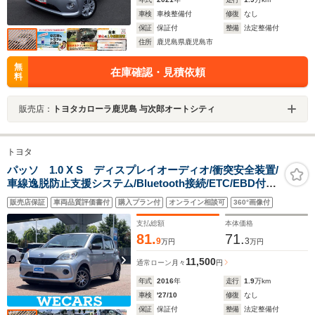
車検
車検整備付
修復
なし
保証
保証付
整備
法定整備付
住所
鹿児島県鹿児島市
無
在庫確認・見積依頼
料
販売店：
トヨタカローラ鹿児島 与次郎オートシティ
トヨタ
パッソ 1.0 X S ディスプレイオーディオ/衝突安全装置/
車線逸脱防止支援システム/Bluetooth接続/ETC/EBD付
ABS/横滑り防止装置/アイドリングストップ/エアバッグ
販売店保証
車両品質評価書付
購入プラン付
オンライン相談可
360°画像付
運転席/エアバッグ 助手席
支払総額
本体価格
81.
71.
9
3
万円
万円
11,500
通常ローン
月々
円
年式
2016
年
走行
1.9
万km
車検
'27/10
修復
なし
保証
保証付
整備
法定整備付