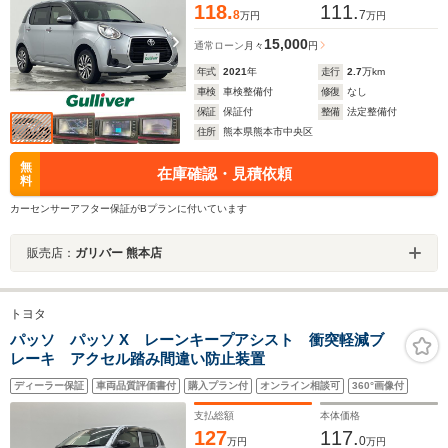
118.
111.
8
7
万円
万円
15,000
通常ローン
月々
円
年式
2021
年
走行
2.7
万km
車検
車検整備付
修復
なし
保証
保証付
整備
法定整備付
住所
熊本県熊本市中央区
無
在庫確認・見積依頼
料
カーセンサーアフター保証がBプランに付いています
販売店：
ガリバー 熊本店
トヨタ
パッソ パッソ X レーンキープアシスト 衝突軽減ブ
レーキ アクセル踏み間違い防止装置
ディーラー保証
車両品質評価書付
購入プラン付
オンライン相談可
360°画像付
支払総額
本体価格
127
117.
0
万円
万円