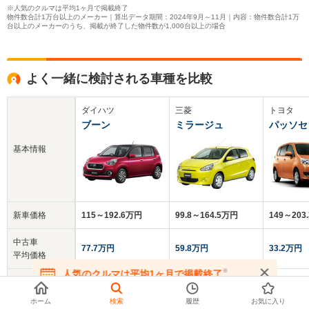
※人気のクルマは平均1ヶ月で掲載終了
物件数合計1万台以上のメーカー｜算出データ期間：2024年9月～11月｜内容：物件数合計1万
台以上のメーカーのうち、掲載が終了した物件数が1,000台以上の場合
よく一緒に検討される車種を比較
ダイハツ
三菱
トヨタ
ブーン
ミラージュ
パッソセ
基本情報
新車価格
115～192.6万円
99.8～164.5万円
149～203
中古車
77.7万円
59.8万円
33.2万円
平均価格
※
人気のクルマは平均1ヶ月で掲載終了
クチコミ
在庫が無くなる前にお問い合わせください
-
3.6
3.6
総合評価
ホーム
検索
履歴
お気に入り