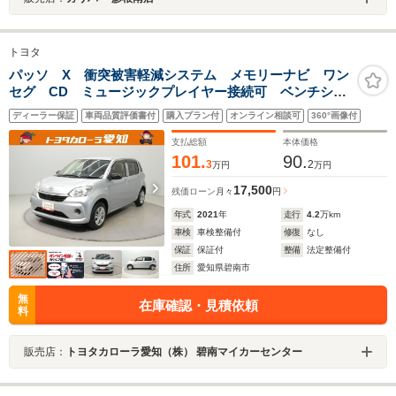
トヨタ
パッソ X 衝突被害軽減システム メモリーナビ ワン
セグ CD ミュージックプレイヤー接続可 ベンチシー
ト スマートキー キーレス アイドリングストップ
ディーラー保証
車両品質評価書付
購入プラン付
オンライン相談可
360°画像付
ワンオーナー
支払総額
本体価格
101.
90.
3
2
万円
万円
17,500
残価ローン
月々
円
年式
2021
年
走行
4.2
万km
車検
車検整備付
修復
なし
保証
保証付
整備
法定整備付
住所
愛知県碧南市
無
在庫確認・見積依頼
料
販売店：
トヨタカローラ愛知（株） 碧南マイカーセンター