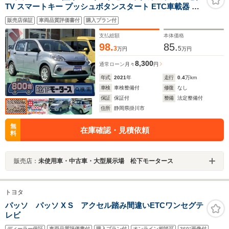
TV スマートキー プッシュボタンスタート ETC車載器 パ
ワーウィンドウ
販売店保証
車両品質評価書付
購入プラン付
支払総額
本体価格
98.
85.
3
5
万円
万円
8,300
通常ローン
月々
円
年式
2021
年
走行
0.4
万km
車検
車検整備付
修復
なし
保証
保証付
整備
法定整備付
住所
静岡県掛川市
無
在庫確認・見積依頼
料
販売店：
未使用車・中古車・大型展示場 松下モータース
トヨタ
パッソ パッソ X S アクセル踏み間違いETCワンセグテ
レビ
ディーラー保証
車両品質評価書付
購入プラン付
オンライン相談可
360°画像付