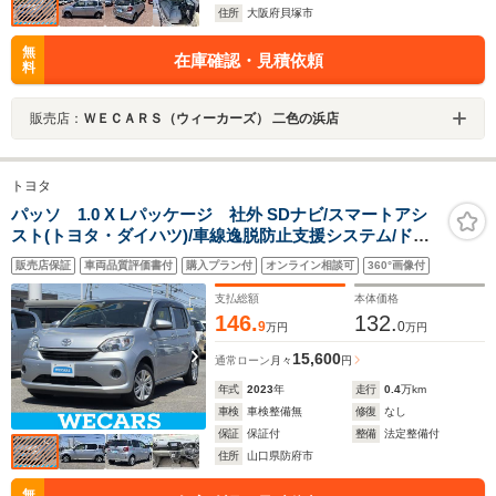
住所
大阪府貝塚市
無
在庫確認・見積依頼
料
販売店：
ＷＥＣＡＲＳ（ウィーカーズ） 二色の浜店
トヨタ
パッソ 1.0 X Lパッケージ 社外 SDナビ/スマートアシ
スト(トヨタ・ダイハツ)/車線逸脱防止支援システム/ドラ
イブレコーダー 前後/ヘッドランプ LED/Bluetooth接
販売店保証
車両品質評価書付
購入プラン付
オンライン相談可
360°画像付
続/EBD付ABS/横滑り防止装置
支払総額
本体価格
146.
132.
9
0
万円
万円
15,600
通常ローン
月々
円
年式
2023
年
走行
0.4
万km
車検
車検整備無
修復
なし
保証
保証付
整備
法定整備付
住所
山口県防府市
無