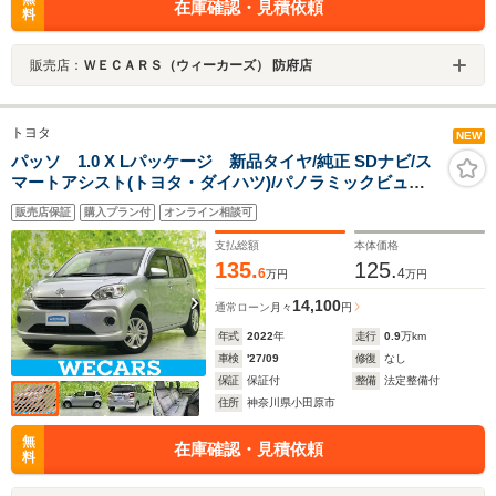
在庫確認・見積依頼
料
販売店：
ＷＥＣＡＲＳ（ウィーカーズ） 防府店
トヨタ
NEW
パッソ 1.0 X Lパッケージ 新品タイヤ/純正 SDナビ/ス
マートアシスト(トヨタ・ダイハツ)/パノラミックビュー
モニター/車線逸脱防止支援システム/ドライブレコーダー
販売店保証
購入プラン付
オンライン相談可
前後/ヘッドランプ LED
支払総額
本体価格
135.
125.
6
4
万円
万円
14,100
通常ローン
月々
円
年式
2022
年
走行
0.9
万km
車検
'27/09
修復
なし
保証
保証付
整備
法定整備付
住所
神奈川県小田原市
無
在庫確認・見積依頼
料