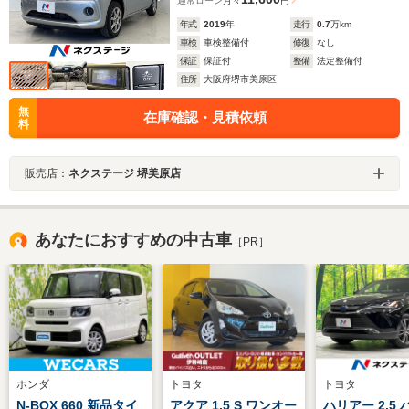
通常ローン
月々
円
年式
2019
年
走行
0.7
万km
車検
車検整備付
修復
なし
保証
保証付
整備
法定整備付
住所
大阪府堺市美原区
無
在庫確認・見積依頼
料
販売店：
ネクステージ 堺美原店
あなたにおすすめの中古車
［PR］
ホンダ
トヨタ
トヨタ
N-BOX 660 新品タイ
アクア 1.5 S ワンオー
ハリアー 2.5