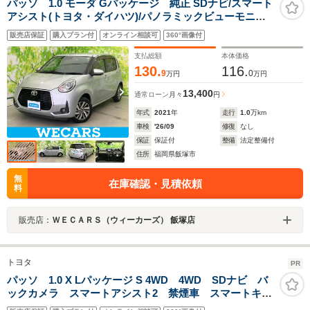
パッソ 1.0 モーダ Gパッケージ 純正 SDナビ/スマート
アシスト(トヨタ・ダイハツ)/パノラミックビューモニタ
ー/車線逸脱防止支援システム/ドライブレコーダー 前後/
販売店保証
購入プラン付
オンライン相談可
360°画像付
ヘッドランプ LED/Bluetooth接続/ETC
支払総額
本体価格
130.
116.
9
0
万円
万円
13,400
通常ローン
月々
円
年式
2021
年
走行
1.0
万km
車検
'26/09
修復
なし
保証
保証付
整備
法定整備付
住所
福岡県飯塚市
無
在庫確認・見積依頼
料
販売店：
ＷＥＣＡＲＳ（ウィーカーズ） 飯塚店
トヨタ
PR
パッソ 1.0 X Lパッケージ S 4WD 4WD SDナビ バ
ックカメラ スマートアシスト2 禁煙車 スマートキ
ー LEDヘッド ETC2.0 オートエアコン