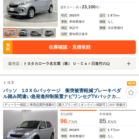
23,100
通常ローン
月々
円
年式
2023
年
走行
1.9
万km
車検
車検整備付
修復
なし
保証
保証付
整備
法定整備付
住所
愛知県日進市
無
在庫確認・見積依頼
料
販売店：
トヨタカローラ名古屋（株） Ｕ－Ｃａｒ日進竹の山
トヨタ
NEW
パッソ 1.0 X Gパッケージ 衝突被害軽減ブレーキペダ
ル踏み間違い急発進抑制装置ナビワンセグTVバックカメ
ラETC
ディーラー保証
車両品質評価書付
購入プラン付
オンライン相談可
360°画像付
支払総額
本体価格
96.
85.
7
0
万円
万円
年式
2019
年
走行
1.7
万km
車検
車検整備付
修復
なし