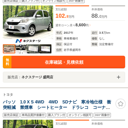
販売店保証
購入プラン付
オンライン相談可
360°画像付
Bluetooth CD DVD再生 地デジ 誤発進抑制機能
支払総額
本体価格
102.
88.
9
0
万円
万円
8,600
通常ローン
月々
円
年式
2017
年
走行
3.5
万km
車検
車検整備付
修復
なし
保証
保証付
整備
法定整備付
住所
岩手県盛岡市
無
在庫確認・見積依頼
料
販売店：
ネクステージ 盛岡店
トヨタ
パッソ 1.0 X S 4WD 4WD SDナビ 寒冷地仕様 衝
突軽減 禁煙車 シートヒーター ドラレコ コーナー
センサー オートハイビーム スマートキー アイドリ
販売店保証
車両品質評価書付
購入プラン付
オンライン相談可
360°画像付
ングストップ 横滑り防止装置 CD/DVD再生
Bluetooth
支払総額
本体価格