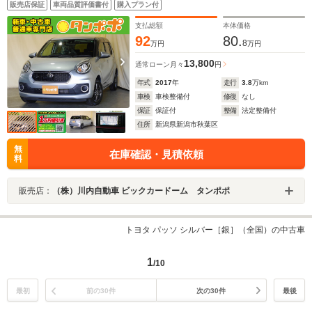
販売店保証
車両品質評価書付
購入プラン付
害軽減ブレーキ レーンキープ
支払総額
本体価格
92
80.
8
万円
万円
13,800
通常ローン
月々
円
年式
2017
年
走行
3.8
万km
車検
車検整備付
修復
なし
保証
保証付
整備
法定整備付
住所
新潟県新潟市秋葉区
無
在庫確認・見積依頼
料
販売店：
（株）川内自動車 ビックカードーム タンポポ
トヨタ パッソ シルバー［銀］（全国）の中古車
1
/10
最初
前の30件
次の30件
最後