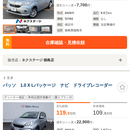
7,700
通常ローン
月々
円
年式
2020
年
走行
9.5
万km
車検
'27/02
修復
なし
保証
保証付
整備
法定整備付
住所
徳島県徳島市
無
在庫確認・見積依頼
料
販売店：
ネクステージ 徳島店
トヨタ
パッソ 1.0 X Lパッケージ ナビ ドライブレコーダー
ディーラー保証
車両品質評価書付
購入プラン付
支払総額
本体価格
119.
109.
9
8
万円
万円
22,900
通常ローン
月々
円
年式
2021
年
走行
1.9
万km