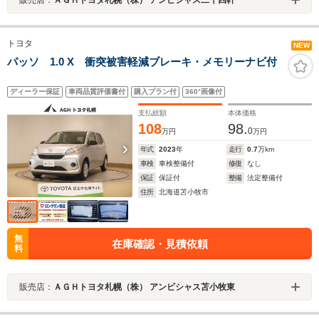
トヨタ
NEW
パッソ 1.0 X 衝突被害軽減ブレーキ・メモリーナビ付
ディーラー保証
車両品質評価書付
購入プラン付
360°画像付
支払総額
本体価格
108
98.
0
万円
万円
年式
2023
年
走行
0.7
万km
車検
車検整備付
修復
なし
保証
保証付
整備
法定整備付
住所
北海道苫小牧市
無
在庫確認・見積依頼
料
販売店：
ＡＧＨトヨタ札幌（株） アンビシャス苫小牧東