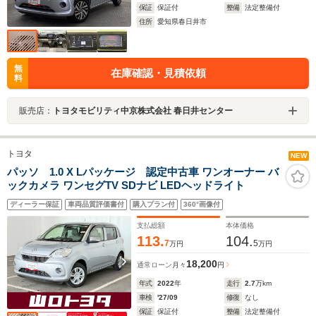
保証
保証付
整備
法定整備付
住所
愛知県春日井市
無
在庫確認・見積依頼
料
販売店：
トヨタモビリティ中京株式会社 春日井センター
トヨタ
NEW
パッソ 1.0 X Lパッケージ 認定中古車 ワンオーナー バ
ックカメラ ワンセグTV SDナビ LEDヘッドライト
ディーラー保証
車両品質評価書付
購入プラン付
360°画像付
支払総額
本体価格
113.
104.
7
5
万円
万円
18,200
通常ローン
月々
円
年式
2022
年
走行
2.7
万km
車検
'27/09
修復
なし
保証
保証付
整備
法定整備付