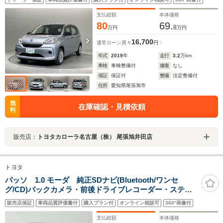
支払総額
本体価格
80
69.
8
万円
万円
16,700
通常ローン
月々
円
年式
2019
年
走行
3.2
万km
車検
車検整備付
修復
なし
保証
保証付
整備
法定整備付
住所
愛知県尾張旭市
無
在庫確認・見積依頼
料
販売店：
トヨタカローラ名古屋（株） 尾張旭井田店
トヨタ
パッソ 1.0 モーダ 純正SDナビ(Bluetooth/ワンセ
グ/CD)バックカメラ・前後ドライブレコーダー・ステア
リングスイッチ・スペアキー・スマートアシストIII・アイ
販売店保証
車両品質評価書付
購入プラン付
オンライン相談可
360°画像付
ドリングストップ・純正フロアマット・オートマチック
ハイビーム
支払総額
本体価格