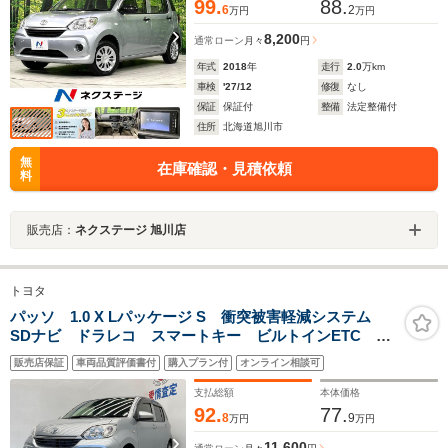
99.
88.
6
2
万円
万円
8,200
通常ローン
月々
円
年式
2018
年
走行
2.0
万km
車検
'27/12
修復
なし
保証
保証付
整備
法定整備付
住所
北海道旭川市
無
在庫確認・見積依頼
料
販売店：
ネクステージ 旭川店
トヨタ
パッソ 1.0 X Lパッケージ S 衝突被害軽減システム
SDナビ ドラレコ スマートキー ビルトインETC 車
線逸脱警報 オートライト オートエアコン
販売店保証
車両品質評価書付
購入プラン付
オンライン相談可
Bluetooth CD 地デジ
支払総額
本体価格
92.
77.
8
9
万円
万円
11,600