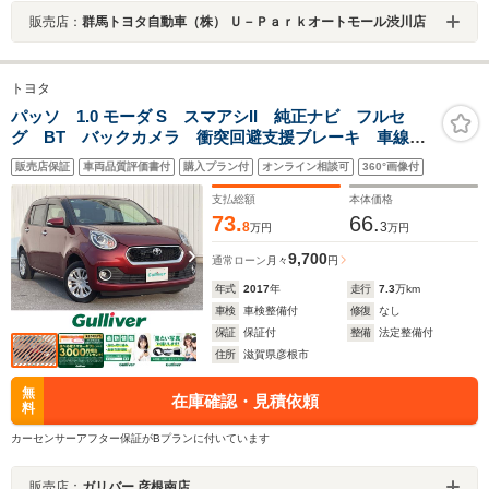
販売店：
群馬トヨタ自動車（株） Ｕ－Ｐａｒｋオートモール渋川店
トヨタ
パッソ 1.0 モーダ S スマアシII 純正ナビ フルセ
グ BT バックカメラ 衝突回避支援ブレーキ 車線逸
脱警報機能 誤発進抑制制御機能 先行車発進告知
販売店保証
車両品質評価書付
購入プラン付
オンライン相談可
360°画像付
LEDオートライト フォグ ステリモ AAC スマート
キー ETC
支払総額
本体価格
73.
66.
8
3
万円
万円
9,700
通常ローン
月々
円
年式
2017
年
走行
7.3
万km
車検
車検整備付
修復
なし
保証
保証付
整備
法定整備付
住所
滋賀県彦根市
無
在庫確認・見積依頼
料
カーセンサーアフター保証がBプランに付いています
販売店：
ガリバー 彦根南店