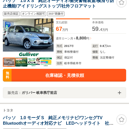
パッソ 1.0 X S 純正オーディオ/衝突警報装置/横滑り防
止機能/アイドリングストップ/社外フロアマット
販売店保証
オンライン相談可
360°画像付
支払総額
本体価格
67
59.
4
万円
万円
8,800
通常ローン
月々
円
年式
2017
年
走行
0.8
万km
車検
車検整備付
修復
なし
保証
保証付
整備
法定整備付
住所
岐阜県岐阜市
無
在庫確認・見積依頼
料
販売店：
ガリバー 岐阜県庁前店
トヨタ
パッソ 1.0 モーダ S 純正メモリナビ/ワンセグTV
Bluetoothオーディオ対応ナビ LEDヘッドライト 社外
14インチアルミホイール スマートキー ETC 衝突被