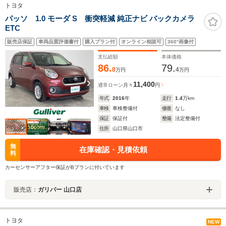
トヨタ
パッソ 1.0 モーダ S 衝突軽減 純正ナビ バックカメラ
ETC
販売店保証
車両品質評価書付
購入プラン付
オンライン相談可
360°画像付
支払総額
本体価格
86.
79.
8
4
万円
万円
11,400
通常ローン
月々
円
年式
2016
年
走行
1.4
万km
車検
車検整備付
修復
なし
保証
保証付
整備
法定整備付
住所
山口県山口市
無
在庫確認・見積依頼
料
カーセンサーアフター保証がBプランに付いています
販売店：
ガリバー 山口店
トヨタ
NEW