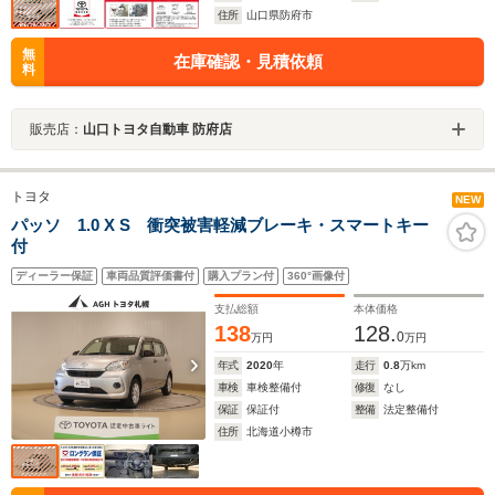
住所
山口県防府市
無
在庫確認・見積依頼
料
販売店：
山口トヨタ自動車 防府店
トヨタ
NEW
パッソ 1.0 X S 衝突被害軽減ブレーキ・スマートキー
付
ディーラー保証
車両品質評価書付
購入プラン付
360°画像付
支払総額
本体価格
138
128.
0
万円
万円
年式
2020
年
走行
0.8
万km
車検
車検整備付
修復
なし
保証
保証付
整備
法定整備付
住所
北海道小樽市