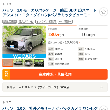
トヨタ
パッソ 1.0 モーダ Gパッケージ 純正 SDナビ/スマート
アシスト(トヨタ・ダイハツ)/パノラミックビューモニタ
ー/車線逸脱防止支援システム/ドライブレコーダー 前後/
販売店保証
購入プラン付
オンライン相談可
360°画像付
ヘッドランプ LED/Bluetooth接続/ETC
支払総額
本体価格
130.
116.
9
0
万円
万円
13,400
通常ローン
月々
円
年式
2021
年
走行
1.0
万km
車検
'26/09
修復
なし
保証
保証付
整備
法定整備付
住所
福岡県飯塚市
無
在庫確認・見積依頼
料
販売店：
ＷＥＣＡＲＳ（ウィーカーズ） 飯塚店
トヨタ
パッソ 1.0 X 社外メモリーナビ バックカメラ ワンセグ