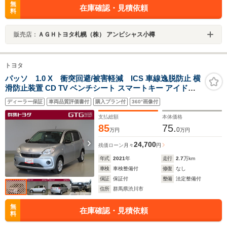
無
在庫確認・見積依頼
料
販売店：
ＡＧＨトヨタ札幌（株） アンビシャス小樽
トヨタ
パッソ 1.0 X 衝突回避/被害軽減 ICS 車線逸脱防止 横
滑防止装置 CD TV ベンチシート スマートキー アイドリ
ング 記録簿
ディーラー保証
車両品質評価書付
購入プラン付
360°画像付
支払総額
本体価格
85
75.
0
万円
万円
24,700
残価ローン
月々
円
年式
2021
年
走行
2.7
万km
車検
車検整備付
修復
なし
保証
保証付
整備
法定整備付
住所
群馬県渋川市
無
在庫確認・見積依頼
料