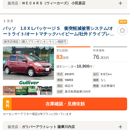
販売店：
ＷＥＣＡＲＳ（ウィーカーズ） 小田原店
トヨタ
NEW
パッソ 1.0 X Lパッケージ S 衝突軽減被害システム/オ
ートライト/オートマチックハイビーム/社外ドライブレコ
ーダー/純正フロアマット/パワーステアリング/パワーウィ
販売店保証
購入プラン付
オンライン相談可
ンドウ/保証書/取扱説明書
支払総額
本体価格
83
76.
9
万円
万円
10,900
通常ローン
月々
円
年式
2019
年
走行
5.5
万km
車検
'28/03
修復
なし
保証
保証付
整備
法定整備付
住所
鹿児島県薩摩川内市
無
在庫確認・見積依頼
料
カーセンサーアフター保証がBプランに付いています
販売店：
ガリバーアウトレット 薩摩川内店