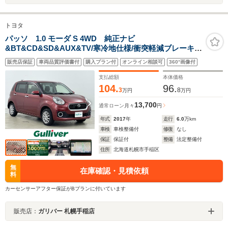
トヨタ
パッソ 1.0 モーダ S 4WD 純正ナビ
&BT&CD&SD&AUX&TV/寒冷地仕様/衝突軽減ブレーキ/
横滑り防止装置/アイドリングストップ/ETC/前後ドライブ
販売店保証
車両品質評価書付
購入プラン付
オンライン相談可
360°画像付
レコーダー/純正フロアマット/電動格納ミラー/オートライ
ト
支払総額
本体価格
104.
96.
3
8
万円
万円
13,700
通常ローン
月々
円
年式
2017
年
走行
6.0
万km
車検
車検整備付
修復
なし
保証
保証付
整備
法定整備付
住所
北海道札幌市手稲区
無
在庫確認・見積依頼
料
カーセンサーアフター保証がBプランに付いています
販売店：
ガリバー 札幌手稲店