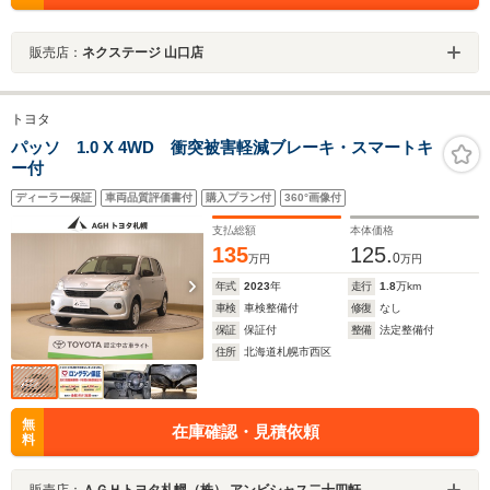
販売店：
ネクステージ 山口店
トヨタ
パッソ 1.0 X 4WD 衝突被害軽減ブレーキ・スマートキ
ー付
ディーラー保証
車両品質評価書付
購入プラン付
360°画像付
支払総額
本体価格
135
125.
0
万円
万円
年式
2023
年
走行
1.8
万km
車検
車検整備付
修復
なし
保証
保証付
整備
法定整備付
住所
北海道札幌市西区
無
在庫確認・見積依頼
料
販売店：
ＡＧＨトヨタ札幌（株） アンビシャス二十四軒