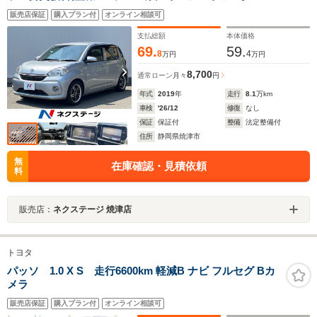
コーナーセンサー スマートキー LEDヘッド ビルト
販売店保証
購入プラン付
オンライン相談可
インETC オートライト オートエアコン Bluetooth
CD
支払総額
本体価格
69.
59.
8
4
万円
万円
8,700
通常ローン
月々
円
年式
2019
年
走行
8.1
万km
車検
'26/12
修復
なし
保証
保証付
整備
法定整備付
住所
静岡県焼津市
無
在庫確認・見積依頼
料
販売店：
ネクステージ 焼津店
トヨタ
パッソ 1.0 X S 走行6600km 軽減B ナビ フルセグ Bカ
メラ
販売店保証
購入プラン付
オンライン相談可