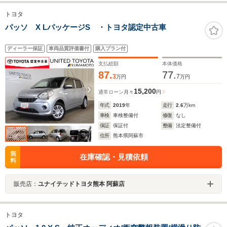
トヨタ
パッソ X LパッケージS ・トヨタ認定中古車
ディーラー保証
車両品質評価書付
購入プラン付
支払総額
本体価格
87.
77.
3
7
万円
万円
15,200
通常ローン
月々
円
年式
2019
年
走行
2.6
万km
車検
車検整備付
修復
なし
保証
保証付
整備
法定整備付
住所
熊本県阿蘇市
無
在庫確認・見積依頼
料
販売店：
ユナイテッドトヨタ熊本 阿蘇店
トヨタ