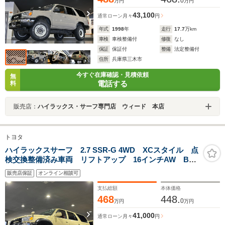
0
万円
万円
43,100
通常ローン
月々
円
年式
1998
年
走行
17.7
万km
車検
車検整備付
修復
なし
保証
保証付
整備
法定整備付
住所
兵庫県三木市
今すぐ在庫確認・見積依頼
無
電話する
料
販売店：
ハイラックス・サーフ専門店 ウィード 本店
トヨタ
ハイラックスサーフ 2.7 SSR-G 4WD XCスタイル 点
検交換整備済み車両 リフトアップ 16インチAW BF
グッドリッチタイヤ レザー調シートカバー ナビ
販売店保証
オンライン相談可
ETC TOYOTAグリル ガラスコーティング施工
支払総額
本体価格
468
448.
0
万円
万円
41,000
通常ローン
月々
円