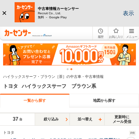
中古車情報カーセンサー
表示
Recruit Co., Ltd.
無料 － Google Play
履歴
お気に入り
メニュー
ハイラックスサーフ・ブラウン［茶］の中古車・中古車情報
トヨタ ハイラックスサーフ ブラウン系
一覧から探す
地図から探す
更新時に
37
絞り込み
並べ替え
台
メール受信
トヨタ
PR