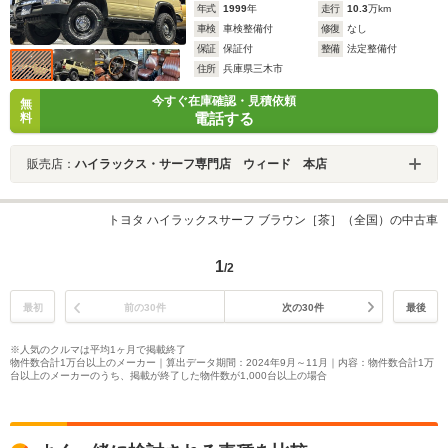
年式
1999
年
走行
10.3
万km
車検
車検整備付
修復
なし
保証
保証付
整備
法定整備付
住所
兵庫県三木市
今すぐ在庫確認・見積依頼
無
電話する
料
販売店：
ハイラックス・サーフ専門店 ウィード 本店
トヨタ ハイラックスサーフ ブラウン［茶］（全国）の中古車
1
/2
最初
前の30件
次の30件
最後
※人気のクルマは平均1ヶ月で掲載終了
物件数合計1万台以上のメーカー｜算出データ期間：2024年9月～11月｜内容：物件数合計1万
台以上のメーカーのうち、掲載が終了した物件数が1,000台以上の場合