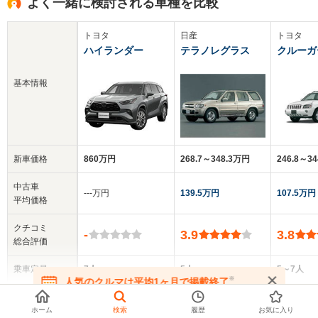
よく一緒に検討される車種を比較
トヨタ
日産
トヨタ
ハイランダー
テラノレグラス
クルーガ
基本情報
新車価格
860万円
268.7～348.3万円
246.8～3
中古車
‐‐‐万円
139.5万円
107.5万円
平均価格
クチコミ
-
3.9
3.8
総合評価
乗車定員
7人
5人
5～7人
※
人気のクルマは平均1ヶ月で掲載終了
▼
全てを表示する
在庫が無くなる前にお問い合わせください
ドア数
5ドア
5ドア
5ドア
ホーム
検索
履歴
お気に入り