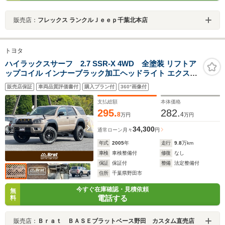
販売店：
フレックス ランクルＪｅｅｐ千葉北本店
トヨタ
ハイラックスサーフ 2.7 SSR-X 4WD 全塗装 リフトア
ップコイル インナーブラック加工ヘッドライト エクスト
リームJ17インチ新品アルミホイール グラントレックR/T
販売店保証
車両品質評価書付
購入プラン付
360°画像付
新品タイヤ LEDマーカー付フロントグリル ベレッツァシ
ートカバー サンルーフ キーレス
支払総額
本体価格
295.
282.
8
4
万円
万円
34,300
通常ローン
月々
円
年式
2005
年
走行
9.8
万km
車検
車検整備付
修復
なし
保証
保証付
整備
法定整備付
住所
千葉県野田市
今すぐ在庫確認・見積依頼
無
電話する
料
販売店：
Ｂｒａｔ ＢＡＳＥブラットベース野田 カスタム直売店