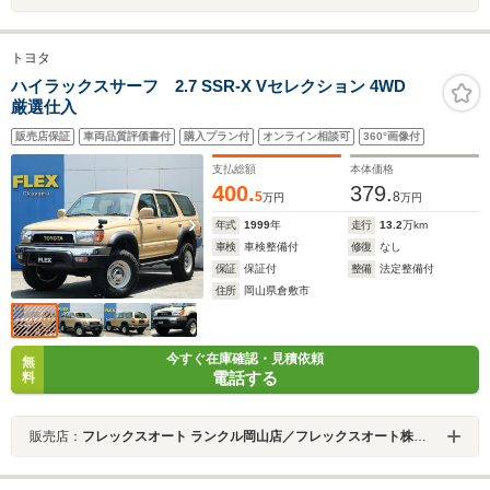
トヨタ
ハイラックスサーフ 2.7 SSR-X Vセレクション 4WD
厳選仕入
販売店保証
車両品質評価書付
購入プラン付
オンライン相談可
360°画像付
支払総額
本体価格
400.
379.
5
8
万円
万円
年式
1999
年
走行
13.2
万km
車検
車検整備付
修復
なし
保証
保証付
整備
法定整備付
住所
岡山県倉敷市
今すぐ在庫確認・見積依頼
無
電話する
料
販売店：
フレックスオート ランクル岡山店／フレックスオート株式会社