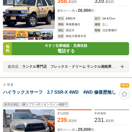
358.
339.
8
8
万円
万円
26,900
通常ローン
月々
円
年式
2001
年
走行
14.4
万km
車検
車検整備付
修復
なし
保証
保証付
整備
法定整備付
住所
神奈川県厚木市
今すぐ在庫確認・見積依頼
無
電話する
料
販売店：
ランクル専門店 フレックス・ドリーム ランクル湘南厚木店
トヨタ
NEW
ハイラックスサーフ 2.7 SSR-X 4WD 4WD 修復歴無し
販売店保証
購入プラン付
オンライン相談可
支払総額
本体価格
239.
231.
8
4
万円
万円
29,000
通常ローン
月々
円