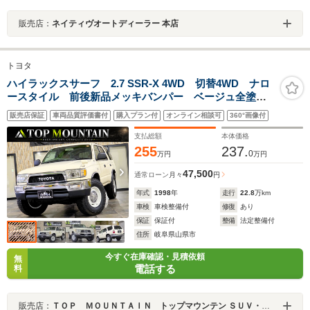
販売店：
ネイティヴオートディーラー 本店
トヨタ
ハイラックスサーフ 2.7 SSR-X 4WD 切替4WD ナロ
ースタイル 前後新品メッキバンパー ベージュ全塗
装 リフトアップ DEAN16インチアルミホイール ジ
販売店保証
車両品質評価書付
購入プラン付
オンライン相談可
360°画像付
オランダーX-ATタイヤ 背面タイヤレス ブラウンシー
トカバー SDナビ ETC
支払総額
本体価格
255
237.
0
万円
万円
47,500
通常ローン
月々
円
年式
1998
年
走行
22.8
万km
車検
車検整備付
修復
あり
保証
保証付
整備
法定整備付
住所
岐阜県山県市
今すぐ在庫確認・見積依頼
無
電話する
料
販売店：
ＴＯＰ ＭＯＵＮＴＡＩＮ トップマウンテン ＳＵＶ・クロカン・キャンピングカー専門店