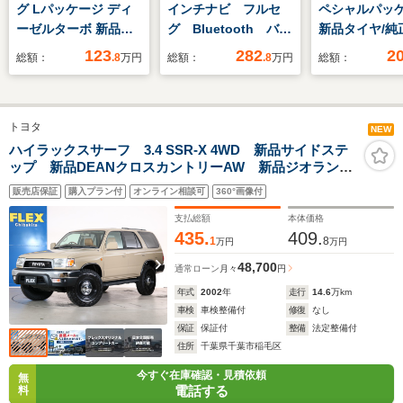
グ Lパッケージ ディ
インチナビ フルセ
ペシャルパッ
ーゼルターボ 新品タ
グ Bluetooth バッ
新品タイヤ/純正
イヤ/純正 SDナビ/ア
クカメラ フリップダ
ビ/ドライブレ
123
282
2
総額：
.8
万円
総額：
.8
万円
総額：
イアクティブセンス
ウンモニター デジタ
ー 社外/ヘッ
(マツダ)/シートヒータ
ルインナーミラー ド
LED/Bluetoo
ー/車線逸脱防止支援
ライブレコーダー 両
続/ETC/EBD付
トヨタ
システム/シート ハー
側パワースライドド
滑り防止装置/
NEW
フレザー/ドライブレ
ア クルーズコントロ
グTV/DVD/
ハイラックスサーフ 3.4 SSR-X 4WD 新品サイドステ
ップ 新品DEANクロスカントリーAW 新品ジオランダ
コーダー 社外/ヘッド
ール スマートキー
運転席
ーXーAT 新品クラシックレザーシートカバー新品
ランプ
プッシュスタート
販売店保証
購入プラン付
オンライン相談可
360°画像付
NARDIステアリング 新品ダッシュボード張替 新品ド
LED/Bluetooth接続
ア内張り張替 新品前後バンパー
支払総額
本体価格
435.
409.
1
8
万円
万円
48,700
通常ローン
月々
円
年式
2002
年
走行
14.6
万km
車検
車検整備付
修復
なし
保証
保証付
整備
法定整備付
住所
千葉県千葉市稲毛区
今すぐ在庫確認・見積依頼
無
電話する
料