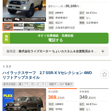
30,100
通常ローン
月々
円
年式
2009
年
走行
10.3
万km
車検
車検整備付
修復
なし
保証
保証付
整備
法定整備付
住所
北海道札幌市北区
今すぐ在庫確認・見積依頼
無
電話する
料
販売店：
株式会社ライズモーター ちょいカスタム＆全塗装済みＳＵＶ専門店
トヨタ
ハイラックスサーフ 2.7 SSR-X Vセレクション 4WD
リフトアップスタイル
販売店保証
購入プラン付
オンライン相談可
360°画像付
支払総額
本体価格
369.
349.
2
8
万円
万円
年式
1999
年
走行
16.9
万km
車検
'27/01
修復
なし