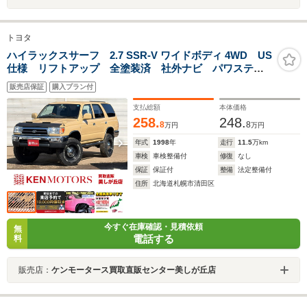
トヨタ
ハイラックスサーフ 2.7 SSR-V ワイドボディ 4WD US
仕様 リフトアップ 全塗装済 社外ナビ パワステ
パワーウィンドウ ETC バックカメラ アルミホイー
販売店保証
購入プラン付
ル ルーフレール キーレスエントリー ABS エアコ
ン
支払総額
本体価格
258.
248.
8
8
万円
万円
年式
1998
年
走行
11.5
万km
車検
車検整備付
修復
なし
保証
保証付
整備
法定整備付
住所
北海道札幌市清田区
今すぐ在庫確認・見積依頼
無
電話する
料
販売店：
ケンモータース買取直販センター美しが丘店