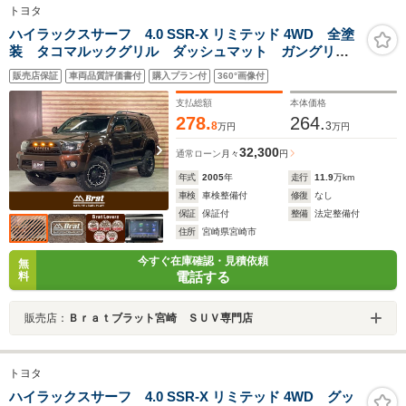
トヨタ
ハイラックスサーフ 4.0 SSR-X リミテッド 4WD 全塗
装 タコマルックグリル ダッシュマット ガングリッ
プステアリング リフトアップ ストラーダナビ フル
販売店保証
車両品質評価書付
購入プラン付
360°画像付
セグ バックカメラ ドライブレコーダー シートカバ
ー ETC
支払総額
本体価格
278.
264.
8
3
万円
万円
32,300
通常ローン
月々
円
年式
2005
年
走行
11.9
万km
車検
車検整備付
修復
なし
保証
保証付
整備
法定整備付
住所
宮崎県宮崎市
今すぐ在庫確認・見積依頼
無
電話する
料
販売店：
Ｂｒａｔブラット宮崎 ＳＵＶ専門店
トヨタ
ハイラックスサーフ 4.0 SSR-X リミテッド 4WD グッ