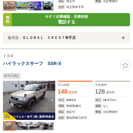
保証
保証付
整備
法定整備付
住所
埼玉県幸手市
今すぐ在庫確認・見積依頼
無
電話する
料
販売店：
ＧＬＯＢＡＬ ＣＲＥＳＴ幸手店
トヨタ
ハイラックスサーフ SSR-X
販売店保証
支払総額
本体価格
148.
128.
8
8
万円
万円
年式
2001
年
走行
18.0
万km
車検
車検整備付
修復
なし
保証
保証付
整備
法定整備付
住所
愛知県春日井市