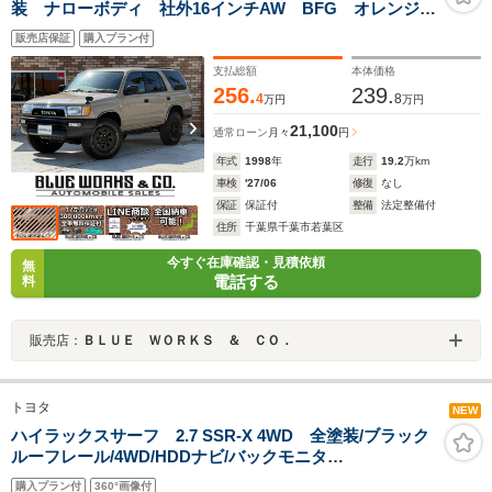
装 ナローボディ 社外16インチAW BFG オレンジコ
ーナーマーカー クリアサイドマーカー TOYOTAグリ
販売店保証
購入プラン付
ル フルセグナビ ETC バックカメラ 前後ドラレ
コ シートカバー コンビハンドル キーレス
支払総額
本体価格
256.
239.
4
8
万円
万円
21,100
通常ローン
月々
円
年式
1998
年
走行
19.2
万km
車検
'27/06
修復
なし
保証
保証付
整備
法定整備付
住所
千葉県千葉市若葉区
今すぐ在庫確認・見積依頼
無
電話する
料
販売店：
ＢＬＵＥ ＷＯＲＫＳ ＆ ＣＯ．
トヨタ
NEW
ハイラックスサーフ 2.7 SSR-X 4WD 全塗装/ブラック
ルーフレール/4WD/HDDナビ/バックモニタ
ー/ETC/ALPINE(アルパイン)ドライブレコーダー/ALPINE
購入プラン付
360°画像付