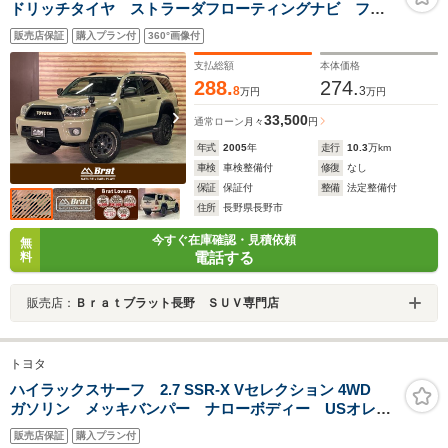
ドリッチタイヤ ストラーダフローティングナビ フル
セグ 黒革調シートカバー バックカメラ ウッドコン
販売店保証
購入プラン付
360°画像付
ビステアリング 前後ドラレコ ヘッドライトインナー
ブラック
支払総額
本体価格
288.
274.
8
3
万円
万円
33,500
通常ローン
月々
円
年式
2005
年
走行
10.3
万km
車検
車検整備付
修復
なし
保証
保証付
整備
法定整備付
住所
長野県長野市
今すぐ在庫確認・見積依頼
無
電話する
料
販売店：
Ｂｒａｔブラット長野 ＳＵＶ専門店
トヨタ
ハイラックスサーフ 2.7 SSR-X Vセレクション 4WD
ガソリン メッキバンパー ナローボディー USオレン
ジコーナーランプ DEAN16インチ BFグッドリッチタ
販売店保証
購入プラン付
イヤ ブラックシートカバー リフトアップ TOYOTA