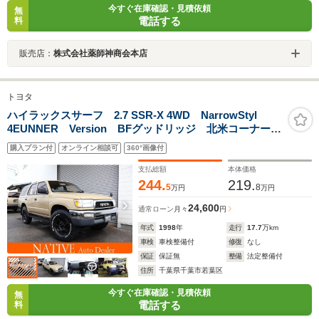
今すぐ在庫確認・見積依頼
無
電話する
料
販売店：
株式会社薬師神商会本店
トヨタ
ハイラックスサーフ 2.7 SSR-X 4WD NarrowStyl
4EUNNER Version BFグッドリッジ 北米コーナーレ
ンズ TOYOTAフェイス LEDヘッドライト ALPINEフ
購入プラン付
オンライン相談可
360°画像付
ローティングナビ地デジ ETC Bluetooth ナルディウ
ッドステアリング
支払総額
本体価格
244.
219.
5
8
万円
万円
24,600
通常ローン
月々
円
年式
1998
年
走行
17.7
万km
車検
車検整備付
修復
なし
保証
保証無
整備
法定整備付
住所
千葉県千葉市若葉区
今すぐ在庫確認・見積依頼
無
電話する
料