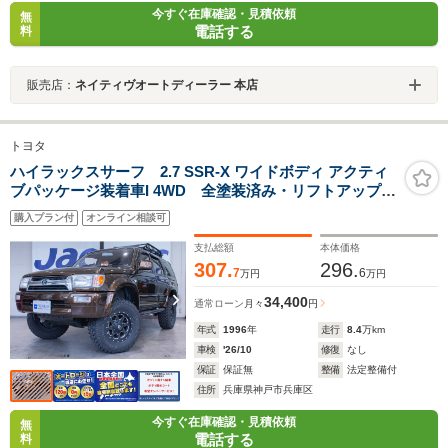
今すぐ在庫確認・見積依頼
無
電話する
料
販売店：
ネイティヴオートディーラー 本店
トヨタ
ハイラックスサーフ 2.7 SSR-X ワイドボディ アクティ
ブパッケージ装着車I 4WD 全塗装済み・リフトアップ・
チューブサイドステップ・ブロックタイヤ・オーバーフ
購入プラン付
オンライン相談可
ェンダー・LEDヘッド・ルーフラック・FUELOFFROAD
ホイール・赤革調シートカバー・ナビ・TV・BTオーディ
支払総額
本体価格
オ・ETC
307.
296.
7
6
万円
万円
34,400
通常ローン
月々
円
年式
1996
年
走行
8.4
万km
車検
'26/10
修復
なし
保証
保証無
整備
法定整備付
住所
兵庫県神戸市兵庫区
今すぐ在庫確認・見積依頼
無
電話する
料