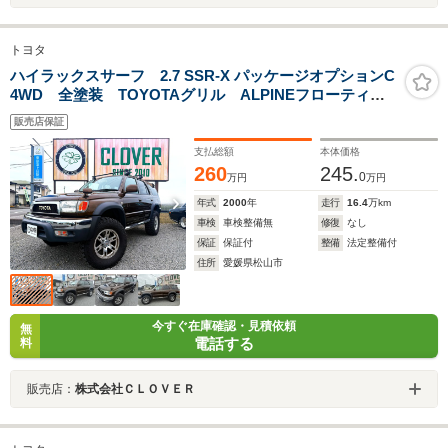
トヨタ
ハイラックスサーフ 2.7 SSR-X パッケージオプションC
4WD 全塗装 TOYOTAグリル ALPINEフローティン
グ ALPINEデジタルインナーミラー バックカメラ サ
販売店保証
イド出しマフラー ウッドステアリング 16インチAW
支払総額
本体価格
260
245.
0
万円
万円
年式
2000
年
走行
16.4
万km
車検
車検整備無
修復
なし
保証
保証付
整備
法定整備付
住所
愛媛県松山市
今すぐ在庫確認・見積依頼
無
電話する
料
販売店：
株式会社ＣＬＯＶＥＲ