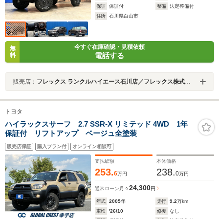
保証
保証付
整備
法定整備付
住所
石川県白山市
今すぐ在庫確認・見積依頼
無
電話する
料
販売店：
フレックス ランクルハイエース石川店／フレックス株式会社
トヨタ
ハイラックスサーフ 2.7 SSR-X リミテッド 4WD 1年
保証付 リフトアップ ベージュ全塗装
販売店保証
購入プラン付
オンライン相談可
支払総額
本体価格
253.
238.
6
0
万円
万円
24,300
通常ローン
月々
円
年式
2005
年
走行
9.2
万km
車検
'26/10
修復
なし