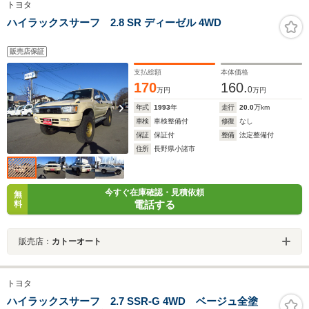
トヨタ
ハイラックスサーフ 2.8 SR ディーゼル 4WD
販売店保証
支払総額
本体価格
170
160.
0
万円
万円
年式
1993
年
走行
20.0
万km
車検
車検整備付
修復
なし
保証
保証付
整備
法定整備付
住所
長野県小諸市
今すぐ在庫確認・見積依頼
無
電話する
料
販売店：
カトーオート
トヨタ
ハイラックスサーフ 2.7 SSR-G 4WD ベージュ全塗