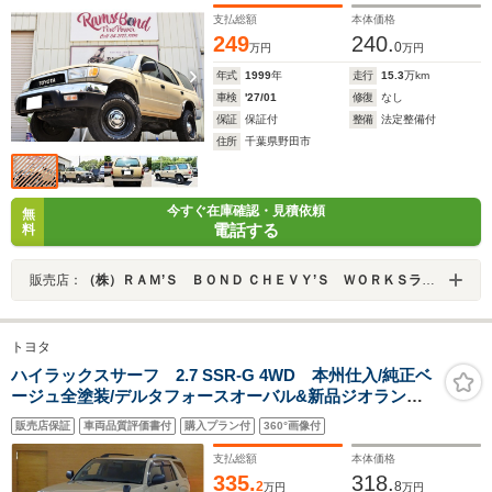
フロントグリル ベージュ塗装
支払総額
本体価格
249
240.
0
万円
万円
年式
1999
年
走行
15.3
万km
車検
'27/01
修復
なし
保証
保証付
整備
法定整備付
住所
千葉県野田市
今すぐ在庫確認・見積依頼
無
電話する
料
販売店：
（株）ＲＡＭ’Ｓ ＢＯＮＤ ＣＨＥＶＹ’Ｓ ＷＯＲＫＳラムズボンドシェービーズワークス
トヨタ
ハイラックスサーフ 2.7 SSR-G 4WD 本州仕入/純正ベ
ージュ全塗装/デルタフォースオーバル&新品ジオランダ
ーX-AT/リフトアップ/オーバーフェンダー/サイド出しマ
販売店保証
車両品質評価書付
購入プラン付
360°画像付
フラー/新品グリル/インナーブラックライト/ルーフレー
ル/デッキボード/シートカバー/BT
支払総額
本体価格
335.
318.
2
8
万円
万円