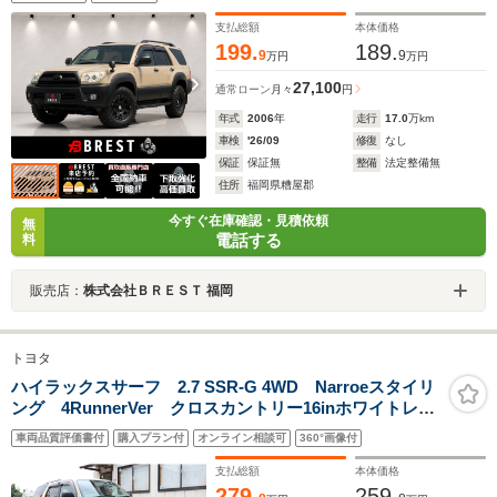
デジタルインナーミラー/KMC Wheels 17インチアルミホ
イール
支払総額
本体価格
199.
189.
9
9
万円
万円
27,100
通常ローン
月々
円
年式
2006
年
走行
17.0
万km
車検
'26/09
修復
なし
保証
保証無
整備
法定整備無
住所
福岡県糟屋郡
今すぐ在庫確認・見積依頼
無
電話する
料
販売店：
株式会社ＢＲＥＳＴ 福岡
トヨタ
ハイラックスサーフ 2.7 SSR-G 4WD Narroeスタイリ
ング 4RunnerVer クロスカントリー16inホワイトレタ
ータイヤ リフトアップ LEDヘッドライト TOYOTA
車両品質評価書付
購入プラン付
オンライン相談可
360°画像付
フェイス 北米コーナー ナビ地デジ ETC Bカメラ
黒革調シートカバー
支払総額
本体価格
279.
259.