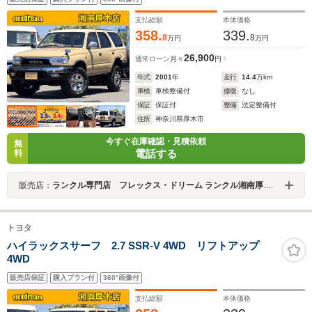
支払総額
本体価格
358.
339.
8
8
万円
万円
26,900
通常ローン
月々
円
年式
2001
年
走行
14.4
万km
車検
車検整備付
修復
なし
保証
保証付
整備
法定整備付
住所
神奈川県厚木市
今すぐ在庫確認・見積依頼
無
電話する
料
販売店：
ランクル専門店 フレックス・ドリーム ランクル湘南厚木店
トヨタ
ハイラックスサーフ 2.7 SSR-V 4WD リフトアップ
4WD
販売店保証
購入プラン付
360°画像付
支払総額
本体価格