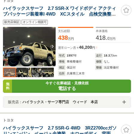
トヨタ
ハイラックスサーフ 2.7 SSR-X ワイドボディ アクティ
ブパッケージ装着車I 4WD XCスタイル 点検交換整備
済み車両 リフトアップ 16インチAW BFグッドリッ
販売店保証
オンライン相談可
チタイヤ レザー調シートカバー ナビ ETC
TOYOTAグリル ガラスコーティング施工
支払総額
本体価格
438
418.
0
万円
万円
46,200
通常ローン
月々
円
年式
1997
年
走行
18.3
万km
車検
車検整備付
修復
なし
保証
保証付
整備
法定整備付
住所
兵庫県三木市
今すぐ在庫確認・見積依頼
無
電話する
料
販売店：
ハイラックス・サーフ専門店 ウィード 本店
トヨタ
ハイラックスサーフ 2.7 SSR-G 4WD 3RZ2700ccガソ
リンエンジン ベージュ全塗装 ナローボディ 背面レ