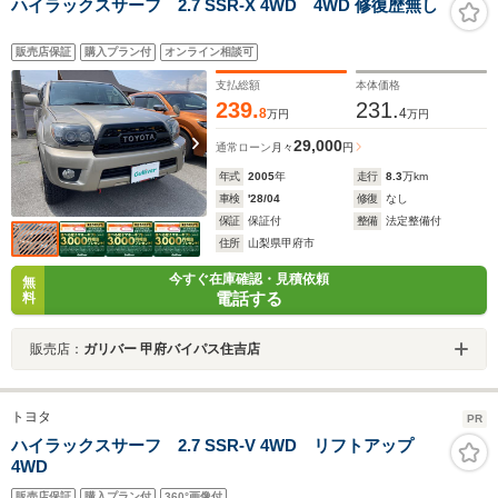
ハイラックスサーフ 2.7 SSR-X 4WD 4WD 修復歴無し
販売店保証
購入プラン付
オンライン相談可
支払総額
本体価格
239.
231.
8
4
万円
万円
29,000
通常ローン
月々
円
年式
2005
年
走行
8.3
万km
車検
'28/04
修復
なし
保証
保証付
整備
法定整備付
住所
山梨県甲府市
今すぐ在庫確認・見積依頼
無
電話する
料
販売店：
ガリバー 甲府バイパス住吉店
トヨタ
PR
ハイラックスサーフ 2.7 SSR-V 4WD リフトアップ
4WD
販売店保証
購入プラン付
360°画像付