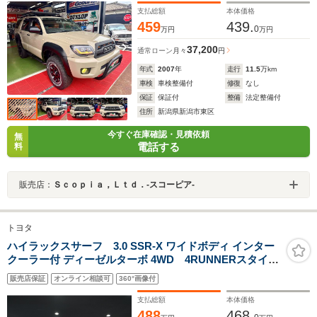
ラ 2inchリフトUP Bull Barキット
支払総額
本体価格
459
439.
0
万円
万円
37,200
通常ローン
月々
円
年式
2007
年
走行
11.5
万km
車検
車検整備付
修復
なし
保証
保証付
整備
法定整備付
住所
新潟県新潟市東区
今すぐ在庫確認・見積依頼
無
電話する
料
販売店：
Ｓｃｏｐｉａ，Ｌｔｄ．‐スコーピア‐
トヨタ
ハイラックスサーフ 3.0 SSR-X ワイドボディ インター
クーラー付 ディーゼルターボ 4WD 4RUNNERスタイ
ル インタークーラーディーゼル 点検交換整備済み車
販売店保証
オンライン相談可
360°画像付
両 リフトアップ 16インチAW TOYOTAグリル レザ
ー調シートカバー ナビ ETC ガラスコーティング
支払総額
本体価格
488
468.