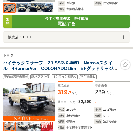
保証
保証無
整備
法定整備付
住所
大阪府高槻市
今すぐ在庫確認・見積依頼
無
電話する
料
販売店：
ＬＩＦＥ
トヨタ
ハイラックスサーフ 2.7 SSR-X 4WD Narrowスタイ
ル 4RunnerVer COLORADO16in BFグッドリッジタ
イヤ TOYOTAフェイス 北米コーナー ナビ地デジ
車両品質評価書付
購入プラン付
オンライン相談可
360°画像付
ETC バックカメラ ナルディウッドステアリング 黒
革調シートカバー LEDテールライト
支払総額
本体価格
319.
289.
7
8
万円
万円
32,200
通常ローン
月々
円
年式
2000
年
走行
18.1
万km
車検
車検整備付
修復
なし
保証
保証無
整備
法定整備付
住所
千葉県千葉市若葉区