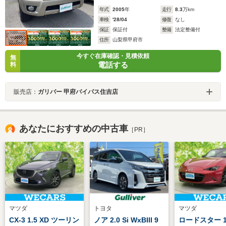
年式
2005
年
走行
8.3
万km
車検
'28/04
修復
なし
保証
保証付
整備
法定整備付
住所
山梨県甲府市
今すぐ在庫確認・見積依頼
無
電話する
料
販売店：
ガリバー 甲府バイパス住吉店
あなたにおすすめの中古車
［PR］
マツダ
トヨタ
マツダ
CX-3 1.5 XD ツーリン
ノア 2.0 Si WxBIII 9
ロードスター 1.