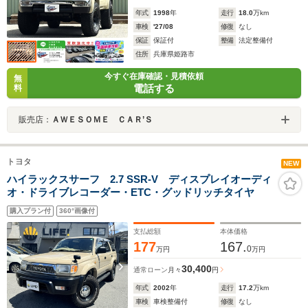
年式
1998
年
走行
18.0
万km
車検
'27/08
修復
なし
保証
保証付
整備
法定整備付
住所
兵庫県姫路市
今すぐ在庫確認・見積依頼
無
電話する
料
販売店：
ＡＷＥＳＯＭＥ ＣＡＲ’Ｓ
トヨタ
NEW
ハイラックスサーフ 2.7 SSR-V ディスプレイオーディ
オ・ドライブレコーダー・ETC・グッドリッチタイヤ
購入プラン付
360°画像付
支払総額
本体価格
177
167.
0
万円
万円
30,400
通常ローン
月々
円
年式
2002
年
走行
17.2
万km
車検
車検整備付
修復
なし