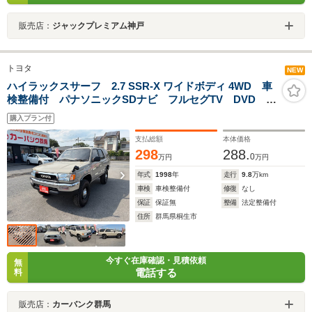
販売店：
ジャックプレミアム神戸
トヨタ
NEW
ハイラックスサーフ 2.7 SSR-X ワイドボディ 4WD 車
検整備付 パナソニックSDナビ フルセグTV DVD
BT バックカメラ ETC US4ランナー仕様 ナローボ
購入プラン付
ディー 2インチリフトアップTOYOTAメッキグリル ル
ーフレール/サンルーフ
支払総額
本体価格
298
288.
0
万円
万円
年式
1998
年
走行
9.8
万km
車検
車検整備付
修復
なし
保証
保証無
整備
法定整備付
住所
群馬県桐生市
今すぐ在庫確認・見積依頼
無
電話する
料
販売店：
カーバンク群馬