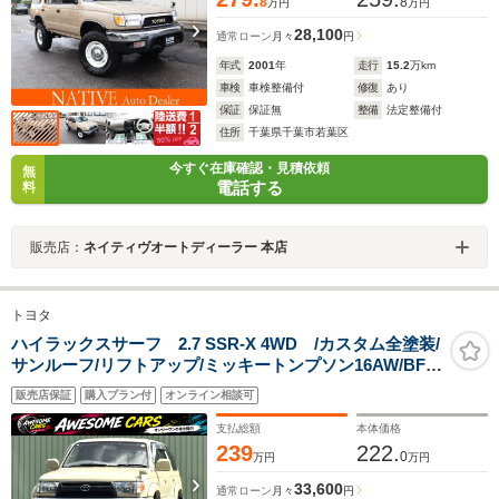
8
8
万円
万円
28,100
通常ローン
月々
円
年式
2001
年
走行
15.2
万km
車検
車検整備付
修復
あり
保証
保証無
整備
法定整備付
住所
千葉県千葉市若葉区
今すぐ在庫確認・見積依頼
無
電話する
料
販売店：
ネイティヴオートディーラー 本店
トヨタ
ハイラックスサーフ 2.7 SSR-X 4WD /カスタム全塗装/
サンルーフ/リフトアップ/ミッキートンプソン16AW/BFグ
ッドリッチATタイヤ/オーバーフェンダー/背面タイヤ/フ
販売店保証
購入プラン付
オンライン相談可
ルセグナビ/Bluetooth/DVD再生/ETC/
支払総額
本体価格
239
222.
0
万円
万円
33,600
通常ローン
月々
円