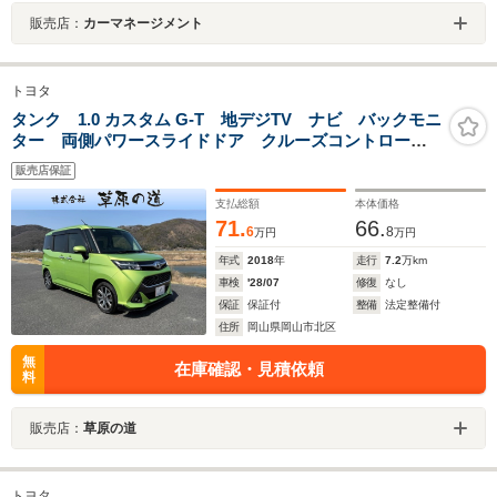
販売店：
カーマネージメント
トヨタ
タンク 1.0 カスタム G-T 地デジTV ナビ バックモニ
ター 両側パワースライドドア クルーズコントロー
ル ETC LEDヘッドライト・FOGランプ 革巻きハン
販売店保証
ドル ステアリングスイッチ ドライブレコーダー
DVD再生
支払総額
本体価格
71.
66.
6
8
万円
万円
年式
2018
年
走行
7.2
万km
車検
'28/07
修復
なし
保証
保証付
整備
法定整備付
住所
岡山県岡山市北区
無
在庫確認・見積依頼
料
販売店：
草原の道
トヨタ