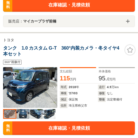
無
在庫確認・見積依頼
料
販売店：
マイカープラザ前橋
トヨタ
タンク 1.0 カスタム G-T 360°内装カメラ・冬タイヤ4
本セット
360°画像付
支払総額
本体価格
115
95.
0
万円
万円
年式
2018
年
走行
4.9
万km
車検
'27/03
修復
なし
保証
保証無
整備
法定整備付
住所
埼玉県秩父市
無
在庫確認・見積依頼
料