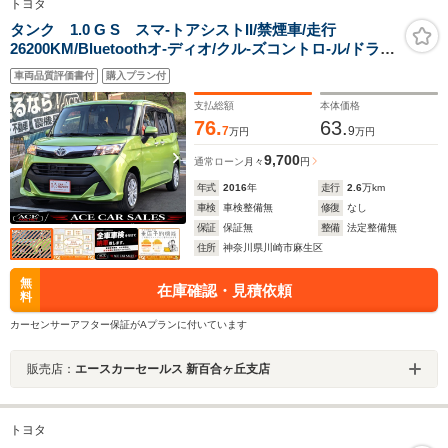
トヨタ
タンク 1.0 G S スマ-トアシストII/禁煙車/走行
26200KM/Bluetoothオ-ディオ/クル-ズコントロ-ル/ドライ
ブレコ-ダ-/フルセグTV/両側パワ-スライドドア/バックカ
車両品質評価書付
購入プラン付
メラ/オートライト/点検記録簿
支払総額
本体価格
76.
63.
7
9
万円
万円
9,700
通常ローン
月々
円
年式
2016
年
走行
2.6
万km
車検
車検整備無
修復
なし
保証
保証無
整備
法定整備無
住所
神奈川県川崎市麻生区
無
在庫確認・見積依頼
料
カーセンサーアフター保証がAプランに付いています
販売店：
エースカーセールス 新百合ヶ丘支店
トヨタ