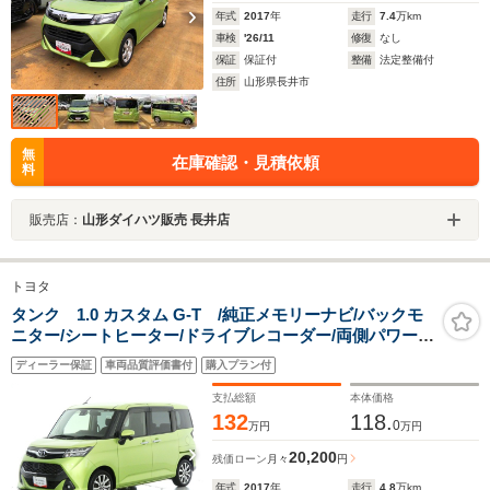
年式
2017
年
走行
7.4
万km
車検
'26/11
修復
なし
保証
保証付
整備
法定整備付
住所
山形県長井市
無
在庫確認・見積依頼
料
販売店：
山形ダイハツ販売 長井店
トヨタ
タンク 1.0 カスタム G-T /純正メモリーナビ/バックモ
ニター/シートヒーター/ドライブレコーダー/両側パワース
ライドドア
ディーラー保証
車両品質評価書付
購入プラン付
支払総額
本体価格
132
118.
0
万円
万円
20,200
残価ローン
月々
円
年式
2017
年
走行
4.8
万km