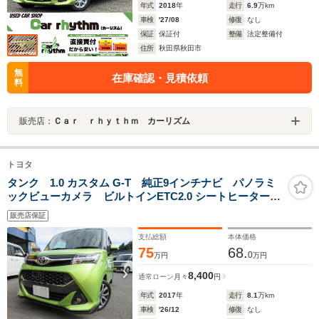
年式
2018
年
走行
6.9
万km
車検
'27/08
修復
なし
保証
保証付
整備
法定整備付
住所
秋田県秋田市
無
在庫確認・見積依頼
料
販売店：
Ｃａｒ ｒｈｙｔｈｍ カーリズム
トヨタ
タンク 1.0 カスタム G-T 純正9インチナビ パノラミ
ックビューカメラ ビルトインETC2.0 シートヒーター
シートバックテーブル クルーズコントロール プッシ
販売店保証
ュスタート スマートキー 両側Pスライドドア カスタ
ム専用Fスポイラー
支払総額
本体価格
75
68.
0
万円
万円
8,400
通常ローン
月々
円
年式
2017
年
走行
8.1
万km
車検
'26/12
修復
なし