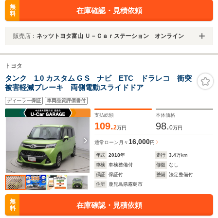
無
在庫確認・見積依頼
料
販売店：
ネッツトヨタ富山 Ｕ－Ｃａｒステーション オンライン
トヨタ
タンク 1.0 カスタム G S ナビ ETC ドラレコ 衝突
被害軽減ブレーキ 両側電動スライドドア
ディーラー保証
車両品質評価書付
支払総額
本体価格
109.
98.
2
0
万円
万円
16,000
通常ローン
月々
円
年式
2018
年
走行
3.4
万km
車検
車検整備付
修復
なし
保証
保証付
整備
法定整備付
住所
鹿児島県霧島市
無
在庫確認・見積依頼
料