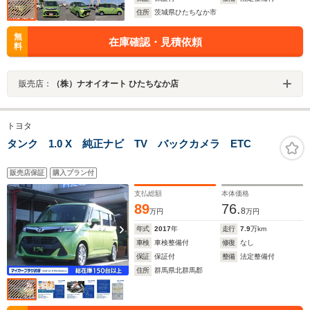
住所
茨城県ひたちなか市
無
在庫確認・見積依頼
料
販売店：
（株）ナオイオート ひたちなか店
トヨタ
タンク 1.0 X 純正ナビ TV バックカメラ ETC
販売店保証
購入プラン付
支払総額
本体価格
89
76.
8
万円
万円
年式
2017
年
走行
7.9
万km
車検
車検整備付
修復
なし
保証
保証付
整備
法定整備付
住所
群馬県北群馬郡