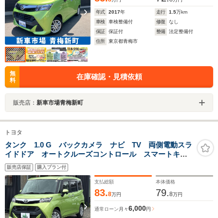
年式
2017
年
走行
1.5
万km
車検
車検整備付
修復
なし
保証
保証付
整備
法定整備付
住所
東京都青梅市
無
在庫確認・見積依頼
料
販売店：
新車市場青梅新町
トヨタ
タンク 1.0 G バックカメラ ナビ TV 両側電動スラ
イドドア オートクルーズコントロール スマートキ
ー アイドリングストップ 電動格納ミラー フルフラ
販売店保証
購入プラン付
ット ウォークスルー CVT 盗難防止システム 衝突
安全ボディ
支払総額
本体価格
83.
79.
8
8
万円
万円
6,000
通常ローン
月々
円