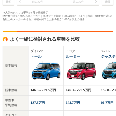
最初
前の30件
次の30件
最後
※人気のクルマは平均1ヶ月で掲載終了
物件数合計1万台以上のメーカー｜算出データ期間：2024年9月～11月｜内容：物件数合計1万
台以上のメーカーのうち、掲載が終了した物件数が1,000台以上の場合
よく一緒に検討される車種を比較
ダイハツ
トヨタ
スバル
トール
ルーミー
ジャステ
基本情報
新車価格
146.3～229.5万円
146.3～229.5万円
152.8～2
中古車
127.8万円
143.7万円
96.7万円
平均価格
クチコミ