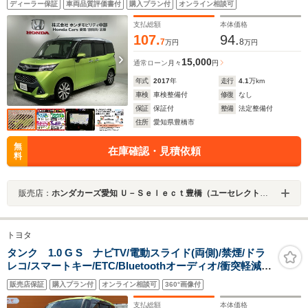
ディーラー保証
車両品質評価書付
購入プラン付
オンライン相談可
コ 衝突軽減ブレーキ ワンオーナー 禁煙 両側電動
スライドドア ETC
支払総額
本体価格
107.
94.
7
8
万円
万円
15,000
通常ローン
月々
円
年式
2017
年
走行
4.1
万km
車検
車検整備付
修復
なし
保証
保証付
整備
法定整備付
住所
愛知県豊橋市
無
在庫確認・見積依頼
料
販売店：
ホンダカーズ愛知 Ｕ－Ｓｅｌｅｃｔ豊橋（ユーセレクト豊橋）
トヨタ
タンク 1.0 G S ナビTV/電動スライド(両側)/禁煙/ドラ
レコ/スマートキー/ETC/Bluetoothオーディオ/衝突軽減ブ
レーキ/クルーズコントロール/オートライト/アイドリング
販売店保証
購入プラン付
オンライン相談可
360°画像付
ストップ/車線逸脱警報/誤発進防止
支払総額
本体価格