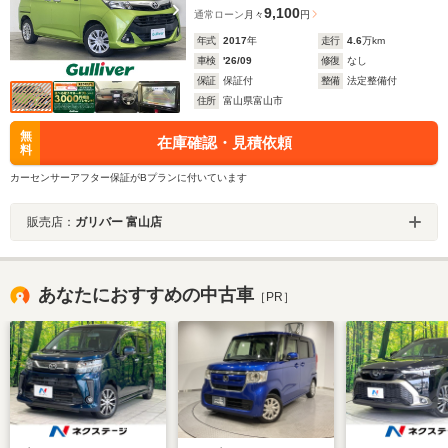
9,100
通常ローン
月々
円
年式
2017
年
走行
4.6
万km
車検
'26/09
修復
なし
保証
保証付
整備
法定整備付
住所
富山県富山市
無
在庫確認・見積依頼
料
カーセンサーアフター保証がBプランに付いています
販売店：
ガリバー 富山店
あなたにおすすめの中古車
［PR］