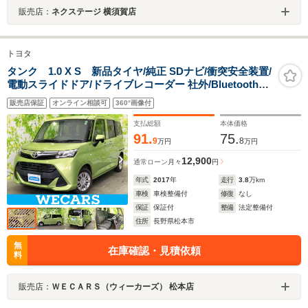
販売店：
ネクステージ 横須賀店
トヨタ
タンク 1.0 X S 新品タイヤ/純正 SDナビ/衝突安全装置/
電動スライドドア/ドライブレコーダー 社外/Bluetooth接
続/ABS/横滑り防止装置/アイドリングストップ/バックモ
販売店保証
オンライン相談可
360°画像付
ニター/ワンセグTV
支払総額
本体価格
91.
75.
9
8
万円
万円
12,900
通常ローン
月々
円
年式
2017
年
走行
3.8
万km
車検
車検整備付
修復
なし
保証
保証付
整備
法定整備付
住所
長野県松本市
無
在庫確認・見積依頼
料
販売店：
ＷＥＣＡＲＳ（ウィーカーズ） 松本店