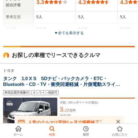
3.3
4.3
4.3
総合評価
乗車定員
5人
5人
5人
ドア数
5ドア
5ドア
5ドア
▼
全てを表示する
全高
全高
全
1.74m
1.74m
1.
お探しの車種でリースできるクルマ
トヨタ
全幅
全幅
全
サイズ
1.67m
1.67m
1.
タンク 1.0 X S SDナビ・バックカメラ・ETC・
全長
全長
(全長x全幅x全高)
Bluetooth・CD・TV・衝突回避軽減・片側電動スライド
3.7m～3.73m
3.7m～3.73m
3.7m
ドア・プッシュスタート・スマートキー・トヨタ・タン
車両品質評価書付
オンライン相談可
ク
月額（
60
ヵ月リースの場合）
3.
ホイールベース
ホイールベース
ホイー
22
万円
-m
-m
頭金
0
円
ボーナス払いなし
※
人気のクルマは平均1ヶ月で掲載終了
年式
2020
年
走行
1.0
万km
在庫が無くなる前にお問い合わせください
16.8～18.4km/L
16.8～18.4km/L
16.8～18.
車検
車検整備付
修復
なし
└市街地:12.7～
└市街地:12.7～
└市街地:1
ホーム
検索
履歴
お気に入り
保証
保証付
整備
法定整備付