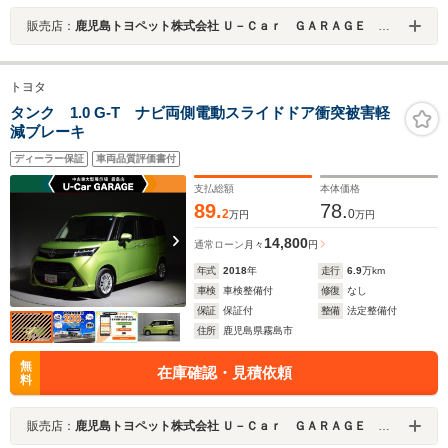
販売店：
鹿児島トヨペット株式会社 Ｕ－Ｃａｒ ＧＡＲＡＧＥ 霧島店
トヨタ
タンク 1.0 G-T ナビ両側電動スライドドア衝突被害軽
減ブレーキ
ディーラー保証
車両品質評価書付
支払総額
本体価格
89.
78.
2
0
万円
万円
14,800
通常ローン
月々
円
年式
2018
年
走行
6.9
万km
車検
車検整備付
修復
なし
保証
保証付
整備
法定整備付
住所
鹿児島県霧島市
無
在庫確認・見積依頼
料
販売店：
鹿児島トヨペット株式会社 Ｕ－Ｃａｒ ＧＡＲＡＧＥ 霧島店