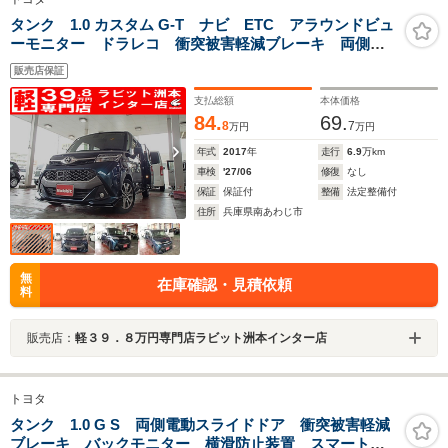
タンク 1.0 カスタム G-T ナビ ETC アラウンドビュ
ーモニター ドラレコ 衝突被害軽減ブレーキ 両側電
動スライドドア アルミ
販売店保証
支払総額
本体価格
84.
69.
8
7
万円
万円
年式
2017
年
走行
6.9
万km
車検
'27/06
修復
なし
保証
保証付
整備
法定整備付
住所
兵庫県南あわじ市
無
在庫確認・見積依頼
料
販売店：
軽３９．８万円専門店ラビット洲本インター店
トヨタ
タンク 1.0 G S 両側電動スライドドア 衝突被害軽減
ブレーキ バックモニター 横滑防止装置 スマートキ