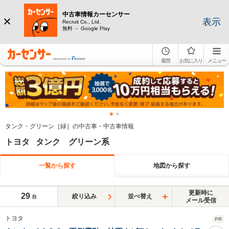
中古車情報カーセンサー
表示
Recruit Co., Ltd.
無料 － Google Play
履歴
お気に入り
メニュー
タンク・グリーン［緑］の中古車・中古車情報
トヨタ タンク グリーン系
一覧から探す
地図から探す
更新時に
29
絞り込み
並べ替え
台
メール受信
トヨタ
PR