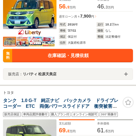
56.
46.
9
3
万円
万円
7,900
通常ローン
月々
円
年式
2016
年
走行
10.2
万km
車検
'27/11
修復
なし
保証
保証付
整備
法定整備付
住所
大阪府松原市
無
在庫確認・見積依頼
料
販売店：
リバティ 松原天美店
トヨタ
タンク 1.0 G-T 純正ナビ バックカメラ ドライブレ
コーダー ETC 両側パワースライドドア 衝突被害軽
減システム 横滑り防止装置 アイドリングストップ
販売店保証
車両品質評価書付
購入プラン付
オンライン相談可
360°画像付
オートハロゲンライト フォグライト ステアリングス
イッチ AAC
支払総額
本体価格
69.
61.
8
6
万円
万円