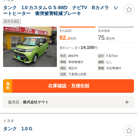
タンク 1.0 カスタム G S 4WD ナビTV Bカメラ シ
ートヒーター 衝突被害軽減ブレーキ
販売店保証
支払総額
本体価格
92.
75.
8
9
万円
万円
14,100
通常ローン
月々
円
年式
2017
年
走行
7.5
万km
車検
車検整備付
修復
なし
保証
保証付
整備
法定整備付
住所
千葉県山武郡
無
在庫確認・見積依頼
料
販売店：
株式会社ヤマト
トヨタ
タンク 1.0 G