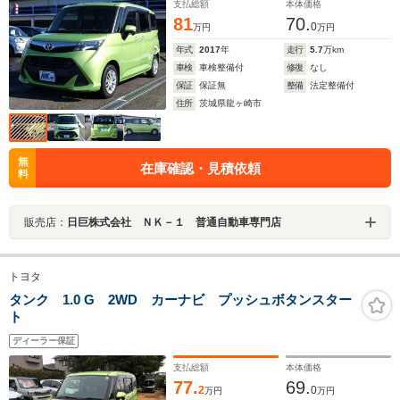
支払総額
本体価格
81
70.
0
万円
万円
年式
2017
年
走行
5.7
万km
車検
車検整備付
修復
なし
保証
保証無
整備
法定整備付
住所
茨城県龍ヶ崎市
無
在庫確認・見積依頼
料
販売店：
日巨株式会社 ＮＫ－１ 普通自動車専門店
トヨタ
タンク 1.0 G 2WD カーナビ プッシュボタンスター
ト
ディーラー保証
支払総額
本体価格
77.
69.
2
0
万円
万円