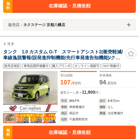
無
在庫確認・見積依頼
料
販売店：
ネクステージ 京都八幡店
トヨタ
タンク 1.0 カスタム G-T スマートアシスト2(衝突軽減/
車線逸脱警報/誤発進抑制機能/先行車発進告知機能)/クル
コン/両側電動スライド/LEDヘッド/シートヒーター/DOP
販売店保証
車両品質評価書付
購入プラン付
オンライン相談可
360°画像付
純正9型ナビ/DVD再生/フルセグTV/Bluetooth/Bカメ
ラ/ETC/純正ドラレコ
支払総額
本体価格
107.
94.
9
6
万円
万円
11,900
通常ローン
月々
円
年式
2017
年
走行
4.5
万km
車検
車検整備付
修復
なし
保証
保証付
整備
法定整備付
住所
千葉県野田市
無
在庫確認・見積依頼
料