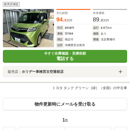
販売店保証
支払総額
本体価格
94.
89.
8
8
万円
万円
年式
2018
年
走行
4.0
万km
車検
'27/04
修復
あり
保証
保証付
整備
法定整備付
住所
沖縄県宮古島市
今すぐ在庫確認・見積依頼
電話する
販売店：
ホリデー車検宮古空港前店
トヨタ タンク グリーン［緑］（全国）の中古車
物件更新時にメールを受け取る
1
/1