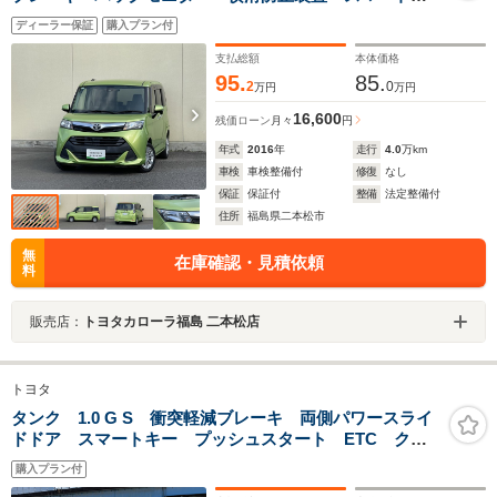
ー クルーズコントロール
ディーラー保証
購入プラン付
支払総額
本体価格
95.
85.
2
0
万円
万円
16,600
残価ローン
月々
円
年式
2016
年
走行
4.0
万km
車検
車検整備付
修復
なし
保証
保証付
整備
法定整備付
住所
福島県二本松市
無
在庫確認・見積依頼
料
販売店：
トヨタカローラ福島 二本松店
トヨタ
タンク 1.0 G S 衝突軽減ブレーキ 両側パワースライ
ドドア スマートキー プッシュスタート ETC クル
ーズコントロール オートライト
購入プラン付