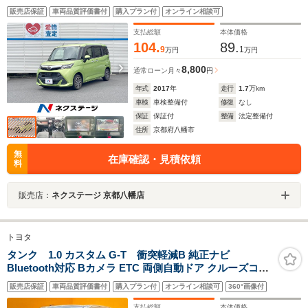
ラ ETC Bluetooth LEDヘッドライト 純正14インチ
販売店保証
車両品質評価書付
購入プラン付
オンライン相談可
アルミホイール オートライト
支払総額
本体価格
104.
89.
9
1
万円
万円
8,800
通常ローン
月々
円
年式
2017
年
走行
1.7
万km
車検
車検整備付
修復
なし
保証
保証付
整備
法定整備付
住所
京都府八幡市
無
在庫確認・見積依頼
料
販売店：
ネクステージ 京都八幡店
トヨタ
タンク 1.0 カスタム G-T 衝突軽減B 純正ナビ
Bluetooth対応 Bカメラ ETC 両側自動ドア クルーズコン
トロール HIDヘッドライト フォグライト 前席シートヒー
販売店保証
車両品質評価書付
購入プラン付
オンライン相談可
360°画像付
ター スマートキー プッシュスタート アイドリングストッ
プ 純正アルミホイール
支払総額
本体価格