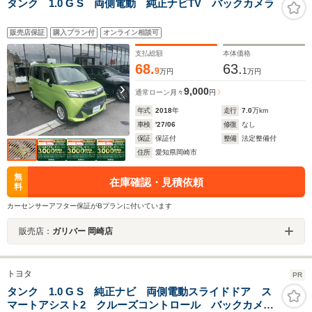
タンク 1.0 G S 両側電動 純正ナビTV バックカメラ
販売店保証
購入プラン付
オンライン相談可
支払総額
本体価格
68.
63.
9
1
万円
万円
9,000
通常ローン
月々
円
年式
2018
年
走行
7.0
万km
車検
'27/06
修復
なし
保証
保証付
整備
法定整備付
住所
愛知県岡崎市
無
在庫確認・見積依頼
料
カーセンサーアフター保証がBプランに付いています
販売店：
ガリバー 岡崎店
トヨタ
PR
タンク 1.0 G S 純正ナビ 両側電動スライドドア ス
マートアシスト2 クルーズコントロール バックカメ