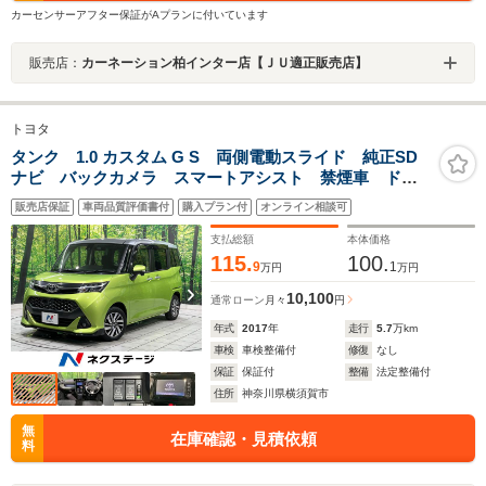
カーセンサーアフター保証がAプランに付いています
販売店：
カーネーション柏インター店【ＪＵ適正販売店】
トヨタ
タンク 1.0 カスタム G S 両側電動スライド 純正SD
ナビ バックカメラ スマートアシスト 禁煙車 ドラ
レコ スマートキー LEDヘッド ETC クルコン 純
販売店保証
車両品質評価書付
購入プラン付
オンライン相談可
正14インチAW オートライト オートエアコン LEDフ
ォグ
支払総額
本体価格
115.
100.
9
1
万円
万円
10,100
通常ローン
月々
円
年式
2017
年
走行
5.7
万km
車検
車検整備付
修復
なし
保証
保証付
整備
法定整備付
住所
神奈川県横須賀市
無
在庫確認・見積依頼
料