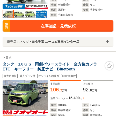
車検
車検整備付
修復
なし
保証
保証付
整備
法定整備付
住所
千葉県富里市
無
在庫確認・見積依頼
料
販売店：
ネッツトヨタ千葉 ユーコム富里インター店
トヨタ
タンク 1.0 G S 両側パワースライド 全方位カメラ
ETC キーフリー 純正ナビ Bluetooth
販売店保証
購入プラン付
オンライン相談可
360°画像付
支払総額
本体価格
106.
92.
2
8
万円
万円
15,400
通常ローン
月々
円
年式
2016
年
走行
3.4
万km
車検
車検整備付
修復
なし
保証
保証付
整備
法定整備付