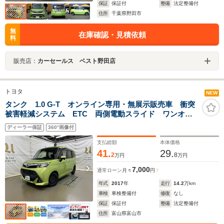
保証
保証付
整備
法定整備付
住所
千葉県野田市
無
在庫確認・見積依頼
料
販売店：
カーセールス ベスト野田店
トヨタ
NEW
タンク 1.0 G-T オンライン専用・無展示販売車 衝突
被害軽減システム ETC 両側電動スライド ワンオー
ナー アイドリングストップ スマートキー ロングラ
ディーラー保証
360°画像付
ン保証
支払総額
本体価格
41.
29.
2
8
万円
万円
7,000
通常ローン
月々
円
年式
2017
年
走行
14.2
万km
車検
車検整備付
修復
なし
保証
保証付
整備
法定整備付
住所
富山県富山市