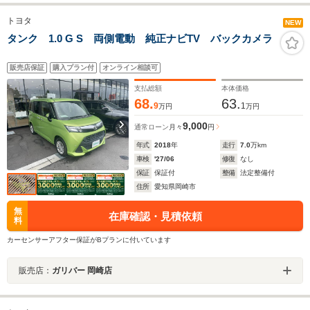
トヨタ
NEW
タンク 1.0 G S 両側電動 純正ナビTV バックカメラ
販売店保証
購入プラン付
オンライン相談可
支払総額
本体価格
68.
63.
9
1
万円
万円
9,000
通常ローン
月々
円
年式
2018
年
走行
7.0
万km
車検
'27/06
修復
なし
保証
保証付
整備
法定整備付
住所
愛知県岡崎市
無
在庫確認・見積依頼
料
カーセンサーアフター保証がBプランに付いています
販売店：
ガリバー 岡崎店