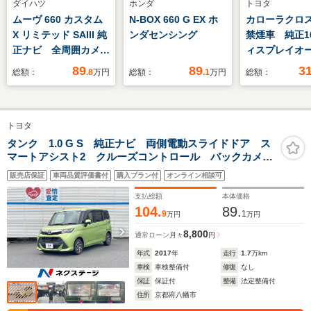
ダイハツ
ホンダ
トヨタ
ムーヴ 660 カスタム
N-BOX 660 G EX ホ
カローラクロス 2
X リミテッド SAIII 純
ンダセンシング
禁煙車 純正1
正ナビ 全周囲カメ
ィスプレイオ
ラ Bluetooth再生
オ バックカ
89
89
3
総額：
.8
万円
総額：
.1
万円
総額：
シートヒーター スマ
ワーバックド
ートキー オートエア
シートヒータ
コン オートハイビー
ーシート ハ
トヨタ
ム オートライト
ーシート 衝
LEDヘッド 純正14
減システム 
タンク 1.0 G S 純正ナビ 両側電動スライドドア ス
マートアシスト2 クルーズコントロール バックカメ
インチAW 衝突被害
クルーズ コ
ラ ETC Bluetooth LEDヘッドライト 純正14インチ
軽減装置 禁煙車
ンサー ETC
販売店保証
車両品質評価書付
購入プラン付
オンライン相談可
アルミホイール オートライト
支払総額
本体価格
104.
89.
9
1
万円
万円
8,800
通常ローン
月々
円
年式
2017
年
走行
1.7
万km
車検
車検整備付
修復
なし
保証
保証付
整備
法定整備付
住所
京都府八幡市