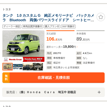
トヨタ
タンク 1.0 カスタム G 純正メモリーナビ バックカメ
ラ Bluetooth 両側パワースライドドア シートヒータ
ー ETC LEDヘッドライト オートライト 純正14イ
ディーラー保証
車両品質評価書付
購入プラン付
360°画像付
ンチアルミホイール 純正ドアバイザー
支払総額
本体価格
106.
89.
8
8
万円
万円
19,800
通常ローン
月々
円
年式
2017
年
走行
4.6
万km
車検
車検整備付
修復
なし
保証
保証付
整備
法定整備付
住所
埼玉県さいたま市岩槻区
無
在庫確認・見積依頼
料
販売店：
（株）Ｈｏｎｄａ Ｃａｒｓ 埼玉中 岩槻店
トヨタ