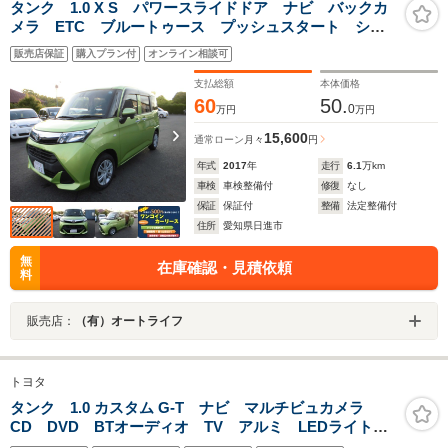
タンク 1.0 X S パワースライドドア ナビ バックカ
メラ ETC ブルートゥース プッシュスタート シー
トヒーター スマートキー TV CD/DVD
販売店保証
購入プラン付
オンライン相談可
支払総額
本体価格
60
50.
0
万円
万円
15,600
通常ローン
月々
円
年式
2017
年
走行
6.1
万km
車検
車検整備付
修復
なし
保証
保証付
整備
法定整備付
住所
愛知県日進市
無
在庫確認・見積依頼
料
販売店：
（有）オートライフ
トヨタ
タンク 1.0 カスタム G-T ナビ マルチビュカメラ
CD DVD BTオーディオ TV アルミ LEDライト
フォグ ターボ シートヒーター クルコン ドラレ