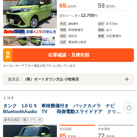
69.
59.
9
9
万円
万円
12,700
通常ローン
月々
円
年式
2018
年
走行
3.7
万km
車検
車検整備付
修復
あり
保証
保証付
整備
法定整備付
住所
愛知県小牧市
無
在庫確認・見積依頼
料
カーセンサーアフター保証がBプランに付いています
販売店：
（株）オートタウン犬山 小牧南店
トヨタ
タンク 1.0 G S 車検整備付き バックカメラ ナビ
BluetoothAudio TV 両側電動スライドドア クリア
ランスソナー 運転席&助手席シートヒーター 衝突被害
販売店保証
購入プラン付
軽減システム スマートキー 電動格納ミラー
支払総額
本体価格
85.
72.
8
8
万円
万円