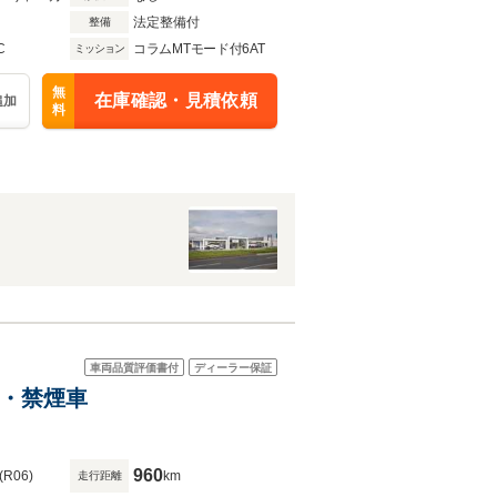
法定整備付
整備
C
コラムMTモード付6AT
ミッション
無
在庫確認・見積依頼
追加
料
車両品質評価書付
ディーラー保証
ラ・禁煙車
960
(R06)
km
走行距離