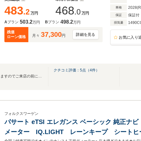
483
468
2028(
車検
.2
.0
万円
万円
保証付
保証
503.2
498.2
A
プラン
B
プラン
万円
万円
1490C
排気量
残価
37,300
詳細を見る
月々
円
ローン価格
お気に入り
クチコミ評価：
5
点（
4
件）
展示出来ていない車両もございますのでご来店の前にお問い合わせくださいませ。
フォルクスワーゲン
パサート eTSI エレガンス ベーシック 純正ナ
メーター IQ.LIGHT レーンキープ シート