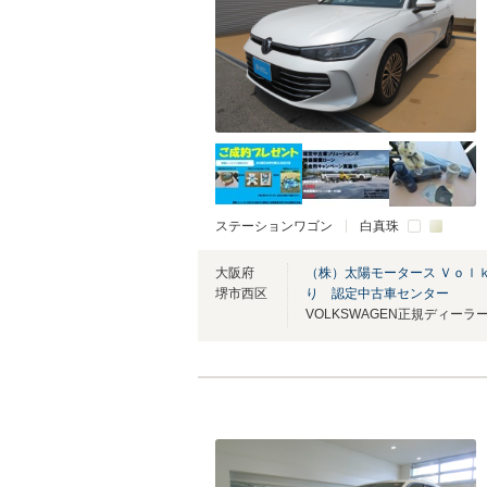
ステーションワゴン
白真珠
大阪府
（株）太陽モータース Ｖｏｌ
堺市西区
り 認定中古車センター