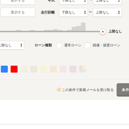
〜
年式
選択する
〜
走行距離
選択する
6代目
5代目
月～2023年11月
2011年5月～2015年6月
2006年4月～2010年1月
ル
生産モデル
生産モデル
上限なし
ローン種類
通常ローン
残価・据置ローン
この条件で新着メールを受け取る
条