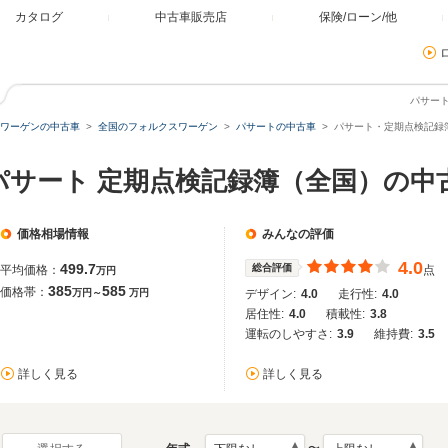
カタログ
中古車販売店
保険/ローン/他
パサー
ワーゲンの中古車
全国のフォルクスワーゲン
パサートの中古車
パサート・定期点検記録
パサート 定期点検記録簿（全国）の中
価格相場情報
みんなの評価
4.0
499.7
総合評価
平均価格：
点
万円
385
585
価格帯：
万円～
万円
デザイン:
4.0
走行性:
4.0
居住性:
4.0
積載性:
3.8
運転のしやすさ:
3.9
維持費:
3.5
詳しく見る
詳しく見る