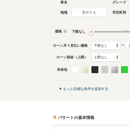
車名
グレード
地域
市区町村
選択する
現行
7代目
2024年11月～生産中
2015年7
生産モデ
価格
下限なし
〜
ローン月々支払い価格
ローン頭金（上限）
本体色
3代目
1994年5月～1997年7月
生産モデル
パサートのカタログを見る
▼ もっと詳細な条件を追加する
パサート
の基本情報