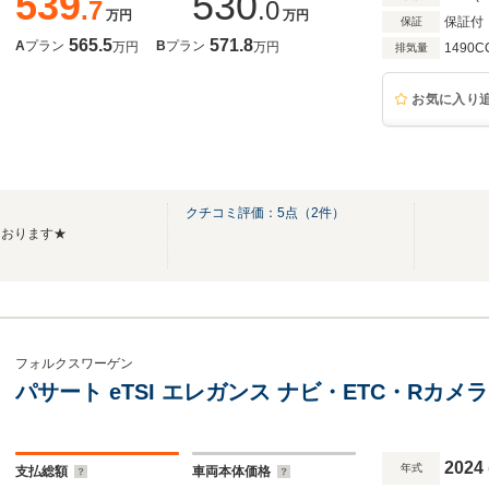
539
530
.7
.0
万円
万円
保証付
保証
565.5
571.8
A
プラン
B
プラン
万円
万円
1490C
排気量
お気に入り
クチコミ評価：
5
点（
2
件）
ております★
フォルクスワーゲン
パサート eTSI エレガンス ナビ・ETC・Rカメ
2024
年式
支払総額
車両本体価格