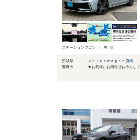
ステーションワゴン
灰
茨城県
Ｖｏｌｋｓｗａｇｅｎ鹿嶋
鹿嶋市
★お気軽にお問合せお待ちし