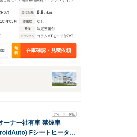
全国ご納車可能です★メンテナンスも正規ディーラーへ引き継ぎできます★お引渡し前に７１項目点検実施！エンジンオイル・エレメント・ワイパー新品交換にてお渡しいたします。
0.8
(R07)
万km
走行距離
R10)年05月
なし
修復歴
法定整備付
整備
C
コラムMTモード付7AT
ミッション
無
在庫確認・見積依頼
追加
料
ディーラー保証
ンオーナー社有車 禁煙車
 AndroidAuto) Fシートヒーター