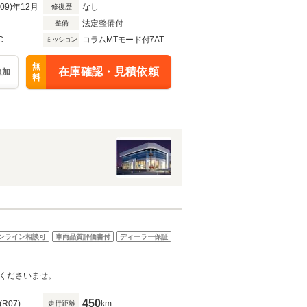
R09)年12月
なし
修復歴
法定整備付
整備
C
コラムMTモード付7AT
ミッション
無
在庫確認・見積依頼
追加
料
ンライン相談可
車両品質評価書付
ディーラー保証
くださいませ。
450
(R07)
km
走行距離