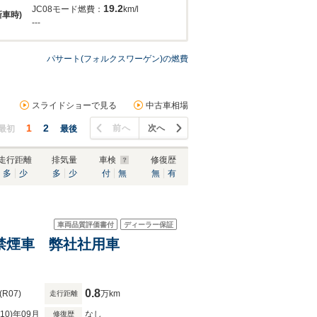
19.2
JC08モード燃費：
km/l
新車時)
---
パサート(フォルクスワーゲン)の燃費
スライドショーで見る
中古車相場
1
2
前へ
次へ
最初
最後
走行距離
排気量
車検
修復歴
多
少
多
少
付
無
無
有
車両品質評価書付
ディーラー保証
 禁煙車 弊社社用車
0.8
(R07)
万km
走行距離
R10)年09月
なし
修復歴