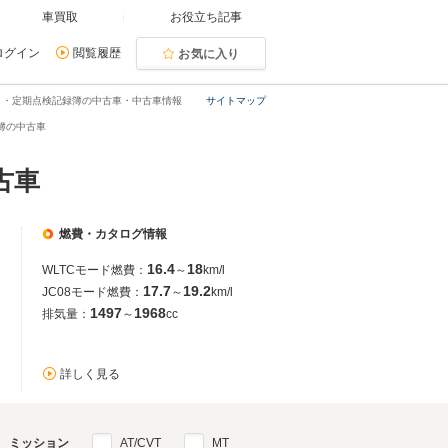
車買取
お役立ち記事
ログイン
閲覧履歴
お気に入り
ト・定期点検記録簿の中古車・中古車情報
サイトマップ
簿の中古車
古車
燃費・カタログ情報
16.4
18
WLTCモード燃費：
～
km/l
17.7
19.2
JC08モード燃費：
～
km/l
1497
1968
排気量：
～
cc
詳しく見る
ミッション
AT/CVT
MT