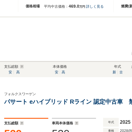
469.0
価格相場
燃費(
平均中古価格：
詳しく見る
万円
支払総額
本体価格
年式
安
高
安
高
新
古
フォルクスワーゲン
パサート eハイブリッド Rライン 認定中古車
2025
年式
支払総額
車両本体価格
2028(
車検