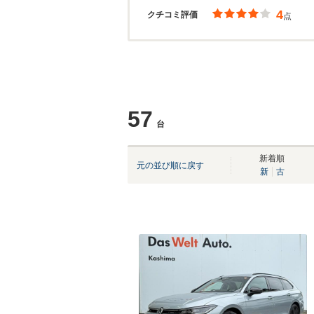
4
クチコミ評価
点
57
台
新着順
元の並び順に戻す
新
古