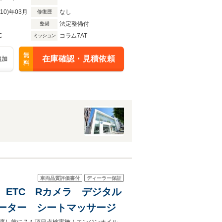
R10)年03月
なし
修復歴
法定整備付
整備
C
コラム7AT
ミッション
無
在庫確認・見積依頼
追加
料
車両品質評価書付
ディーラー保証
ビ ETC Rカメラ デジタル
ヒーター シートマッサージ