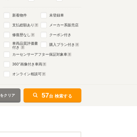
新着物件
未登録車
4代目
支払総額あり
メーカー系販売店
1997年8月～2006年3月
生産モデル
修復歴なし
クーポン付き
車両品質評価書
購入プラン付き
付き
カーセンサーアフター保証対象車
360
°画像付き車両
オンライン相談可
57
件をクリア
台 検索する