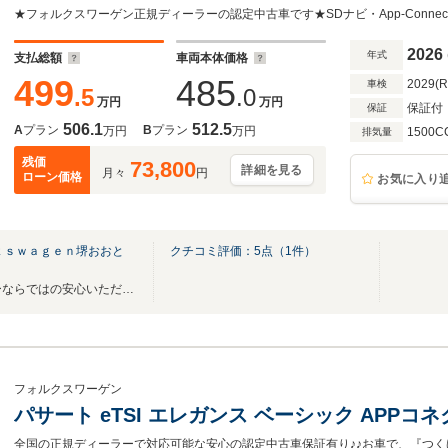
シートベンチレーション IQLIGHT Pテールゲート
ジアシスト Rトラフィックアラート
2026
年式
支払総額
車両本体価格
499
485
2029(
車検
.5
.0
万円
万円
保証付
保証
506.1
512.5
A
プラン
B
プラン
万円
万円
1500C
排気量
残価
73,800
詳細を見る
月々
円
ローン価格
お気に入り
ｋｓｗａｇｅｎ堺おおと
クチコミ評価：
5
点（
1
件）
VOLKSWAGEN正規ディーラーならではの安心いただける認定中古車を販売いたしております
フォルクスワーゲン
パサート eTSI エレガンス ベーシック APP