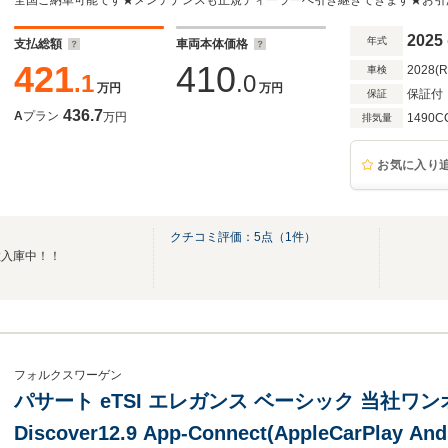
2025
年式
支払総額
車両本体価格
421
410
2028(
車検
.1
.0
万円
万円
保証付
保証
436.7
A
プラン
万円
1490C
排気量
お気に入り
クチコミ評価：
5
点（
1
件）
数入庫中！！
フォルクスワーゲン
パサート eTSI エレガンス ベーシック 当社ワ
Discover12.9 App-Connect(AppleCarPlay