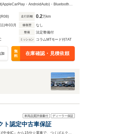
EasyOpen レーンチェン
★フォルクスワーゲン正規ディーラーの認定中古車です★SDナビ・App-Connect(AppleCarPlay・AndroidAuto)・Bluetoothハンズフリー・Rカメラ・ETC2.0付きです☆
0.2
(R08)
万km
走行距離
R11)年03月
なし
修復歴
法定整備付
整備
C
コラムMTモード付7AT
ミッション
無
在庫確認・見積依頼
追加
料
車両品質評価書付
ディーラー保証
コネクト認定中古車保証
全国の正規ディーラーで対応可能な安心の認定中古車保証有り♪♪お車で、『つくば中央IC』から15分☆電車で、つくばエクスプレス『研究学園駅』至近・無料送迎実施中！！