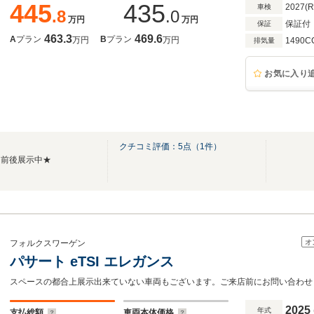
445
435
2027(
車検
.8
.0
万円
万円
保証付
保証
463.3
469.6
A
プラン
B
プラン
万円
万円
1490C
排気量
お気に入り
クチコミ評価：
5
点（
1
件）
台前後展示中★
オ
フォルクスワーゲン
パサート eTSI エレガンス
スペースの都合上展示出来ていない車両もございます。ご来店前にお問い合わせ
2025
年式
支払総額
車両本体価格