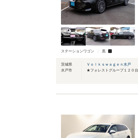
ステーションワゴン
黒
茨城県
Ｖｏｌｋｓｗａｇｅｎ水戸
水戸市
★フォレストグループ１２０