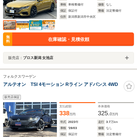
車検
車検整備付
修復
なし
保証
保証付
整備
法定整備付
住所
新潟県新潟市中央区
無
在庫確認・見積依頼
料
販売店：
ブロス新潟 女池店
フォルクスワーゲン
アルテオン TSI 4モーション Rライン アドバンス 4WD
販売店保証
支払総額
本体価格
338
325.
0
万円
万円
年式
2023
年
走行
3.7
万km
車検
'28/03
修復
なし
保証
保証付
整備
法定整備付