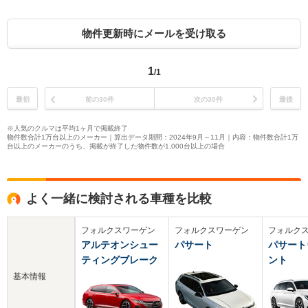
物件更新時にメールを受け取る
1
/1
最初
前の30件
次の30件
最後
※人気のクルマは平均1ヶ月で掲載終了
物件数合計1万台以上のメーカー｜算出データ期間：2024年9月～11月｜内容：物件数合計1万
台以上のメーカーのうち、掲載が終了した物件数が1,000台以上の場合
よく一緒に検討される車種を比較
フォルクスワーゲン
フォルクスワーゲン
フォルク
アルテオンシュー
パサート
パサート
ティングブレーク
ント
基本情報