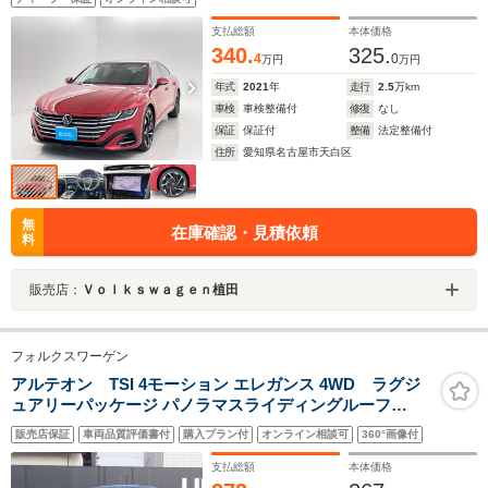
支払総額
本体価格
340.
325.
4
0
万円
万円
年式
2021
年
走行
2.5
万km
車検
車検整備付
修復
なし
保証
保証付
整備
法定整備付
住所
愛知県名古屋市天白区
無
在庫確認・見積依頼
料
販売店：
Ｖｏｌｋｓｗａｇｅｎ植田
フォルクスワーゲン
アルテオン TSI 4モーション エレガンス 4WD ラグジ
ュアリーパッケージ パノラマスライディングルーフ
DYNAUDIOサウンド オールインセーフティ 黒ナッパレ
販売店保証
車両品質評価書付
購入プラン付
オンライン相談可
360°画像付
ザーシート 全席シートヒーター ヘッドアップディスプレ
イ 純正ナビフルセグTV 360度カメラ20インチAW
支払総額
本体価格