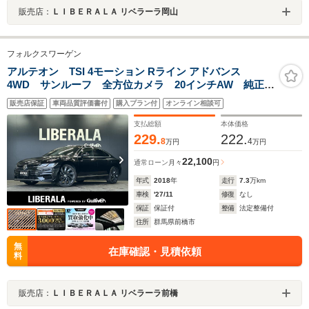
販売店：
ＬＩＢＥＲＡＬＡ リベラーラ岡山
フォルクスワーゲン
アルテオン TSI 4モーション Rライン アドバンス
4WD サンルーフ 全方位カメラ 20インチAW 純正ナ
ビ 黒革シート パワーシート 全席シートヒーター
販売店保証
車両品質評価書付
購入プラン付
オンライン相談可
ETC2.0 ACC 衝突軽減ブレーキ スマートキー ヘッ
ドアップディスプレイ
支払総額
本体価格
229.
222.
8
4
万円
万円
22,100
通常ローン
月々
円
年式
2018
年
走行
7.3
万km
車検
'27/11
修復
なし
保証
保証付
整備
法定整備付
住所
群馬県前橋市
無
在庫確認・見積依頼
料
販売店：
ＬＩＢＥＲＡＬＡ リベラーラ前橋