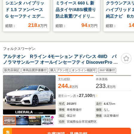
シエンタ ハイブリッ
ミライース 660 L 新
クラウンアス
ド 1.5 ファンベース
品タイヤ/ABS/横滑り
ハイブリッド 2.
G セーフティ エディ
防止装置/アイドリン
純正ナビ B
ションII 社外ナビ/バ
グストップ/禁煙車/エ
レーダークル
218
94
1
総額：
.8
万円
総額：
.9
万円
総額：
ックカメラ/ドラレコ
アバッグ 運転席/エア
トロール プ
前後/ETC/両側パワー
バッグ 助手席/衝突安
シュセーフテ
スライドドア/クルー
全ボディ/パワーウイ
ーシート コ
フォルクスワーゲン
ズコントロール/純正
ンドウ/キーレス/パワ
ンサー ETC
15インチ鉄チンホイ
ーステアリング/オー
ライブレコー
アルテオン Rライン 4モーション アドバンス 4WD パ
ノラマサンルーフ オールインセーフティ DiscoverPro 前
ール/純正フロアマッ
トライト
アシート シ
席パワーシート パワーリアゲート 運転席マッサージ機能
ト/コーナーセンサー
ター ステア
販売店保証
車両品質評価書付
購入プラン付
オンライン相談可
360°画像付
ACC プリクラッシュブレーキシステム アラウンドビュ
前後/オートマチック
ーター AFS
ーカメラ 純正20インチAW
支払総額
本体価格
ハイビーム/地図SD無
244.
233.
8
8
万円
万円
し
27,100
通常ローン
月々
円
年式
2018
年
走行
4.6
万km
車検
車検整備付
修復
なし
保証
保証付
整備
法定整備付
住所
宮城県仙台市宮城野区
無