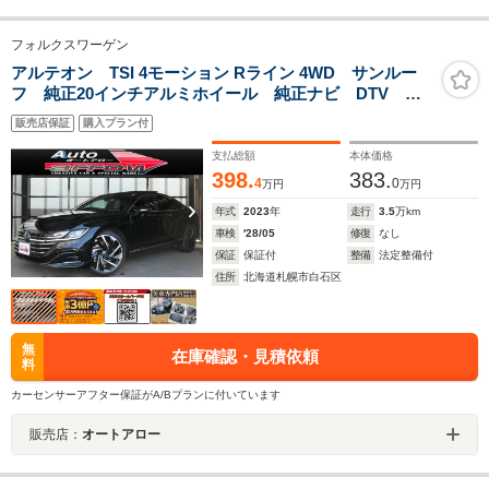
フォルクスワーゲン
アルテオン TSI 4モーション Rライン 4WD サンルー
フ 純正20インチアルミホイール 純正ナビ DTV
Bluetooth アップルカープレイ 全方位カメラ 純正前
販売店保証
購入プラン付
後ドライブレコーダー ワイヤレス充電 ETC2.0 シート
ヒーター クルーズコントロール
支払総額
本体価格
398.
383.
4
0
万円
万円
年式
2023
年
走行
3.5
万km
車検
'28/05
修復
なし
保証
保証付
整備
法定整備付
住所
北海道札幌市白石区
無
在庫確認・見積依頼
料
カーセンサーアフター保証がA/Bプランに付いています
販売店：
オートアロー