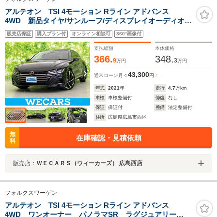
アルテオン TSI 4モーション Rライン アドバンス
4WD 新品タイヤ/サンルーフ/ディスプレイオーディオ
+ナビ/衝突安全装置/シートヒーター/全方位モニター/車線
販売店保証
購入プラン付
オンライン相談可
360°画像付
逸脱防止支援システム/シート フルレザー/パーキングアシ
スト 自動操舵
支払総額
本体価格
366.
348.
9
3
万円
万円
43,300
通常ローン
月々
円
年式
2021
年
走行
4.7
万km
車検
車検整備付
修復
なし
保証
保証付
整備
法定整備付
住所
広島県広島市西区
無
在庫確認・見積依頼
料
販売店：
ＷＥＣＡＲＳ（ウィーカーズ） 広島西店
フォルクスワーゲン
アルテオン TSI 4モーション Rライン アドバンス
4WD ワンオーナー パノラマSR ラグジュアリー