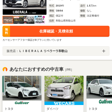
年式
2019
年
走行
1.5
万km
車検
'28/04
修復
なし
保証
保証付
整備
法定整備付
住所
和歌山県和歌山市
無
在庫確認・見積依頼
料
カーセンサーアフター保証がBプランに付いています
販売店：
ＬＩＢＥＲＡＬＡ リベラーラ和歌山
あなたにおすすめの中古車
［PR］
トヨタ
ダイハツ
トヨタ