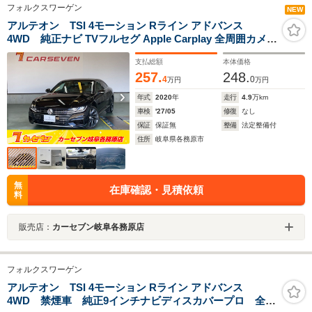
フォルクスワーゲン
NEW
アルテオン TSI 4モーション Rライン アドバンス
4WD 純正ナビ TVフルセグ Apple Carplay 全周囲カメラ
ブラインドスポットモニター ACC シートヒーター ディ
支払総額
本体価格
ナウディオスピーカー 純正20インチAW ETC2.0
257.
248.
4
0
万円
万円
年式
2020
年
走行
4.9
万km
車検
'27/05
修復
なし
保証
保証無
整備
法定整備付
住所
岐阜県各務原市
無
在庫確認・見積依頼
料
販売店：
カーセブン岐阜各務原店
フォルクスワーゲン
アルテオン TSI 4モーション Rライン アドバンス
4WD 禁煙車 純正9インチナビディスカバープロ 全方