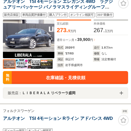
アルテオン TSI 4モーション エレガンス 4WD ラグジ
ュアリーパッケージ パノラマスライディングルーフ
DYNAUDIOサウンド オールインセーフティ 黒ナッパレ
販売店保証
車両品質評価書付
購入プラン付
オンライン相談可
360°画像付
ザーシート 全席シートヒーター ヘッドアップディスプレ
イ 純正ナビフルセグTV 360度カメラ20インチAW
支払総額
本体価格
273.
267.
9
1
万円
万円
39,900
通常ローン
月々
円
年式
2020
年
走行
1.0
万km
車検
'27/03
修復
なし
保証
保証付
整備
法定整備付
住所
岩手県盛岡市
無
在庫確認・見積依頼
料
販売店：
ＬＩＢＥＲＡＬＡ リベラーラ盛岡
フォルクスワーゲン
PR
アルテオン TSI 4モーション Rライン アドバンス 4WD
ディーラー保証
オンライン相談可