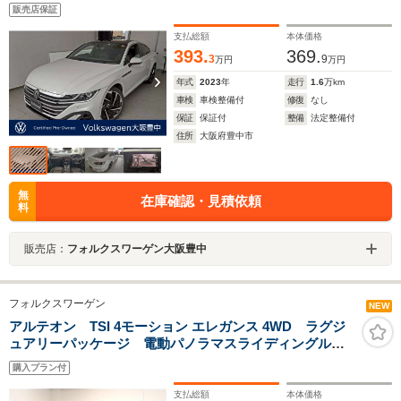
位カメラ アダブティブクルーズコントロール 黒本革
販売店保証
シート シートヒーター フロントアシスト トラベル
アシスト パノラマルーフ パワーバックドア
支払総額
本体価格
393.
369.
3
9
万円
万円
年式
2023
年
走行
1.6
万km
車検
車検整備付
修復
なし
保証
保証付
整備
法定整備付
住所
大阪府豊中市
無
在庫確認・見積依頼
料
販売店：
フォルクスワーゲン大阪豊中
フォルクスワーゲン
NEW
アルテオン TSI 4モーション エレガンス 4WD ラグジ
ュアリーパッケージ 電動パノラマスライディングルー
フ HarmanKardonサウンドシステム ナッパレザーシ
購入プラン付
ート ヘッドアップディスプレイ ワイヤレス充電 ア
ラウンドビューカメラ ドラレコ ETC2.0
支払総額
本体価格