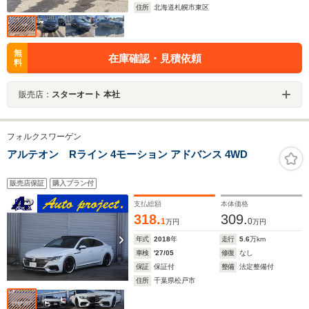
住所
北海道札幌市東区
無
在庫確認・見積依頼
料
販売店：
スターオート 本社
フォルクスワーゲン
アルテオン Rライン 4モーション アドバンス 4WD
販売店保証
購入プラン付
支払総額
本体価格
318.
309.
1
0
万円
万円
年式
2018
年
走行
5.6
万km
車検
'27/05
修復
なし
保証
保証付
整備
法定整備付
住所
千葉県松戸市