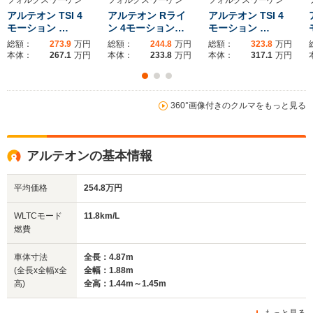
アルテオン TSI 4
アルテオン Rライ
アルテオン TSI 4
モーション …
ン 4モーション…
モーション …
総額：
273.9
万円
総額：
244.8
万円
総額：
323.8
万円
ホイールベース
ホイールベース
ホイー
本体：
267.1
万円
本体：
233.8
万円
本体：
317.1
万円
-m
-m
16.4～18.0km/L
15.0～16.
└市街地:12.2～
└市街地:1
360°画像付きのクルマをもっと見る
11.5km/L
14.5km/L
13.2km/L
WLTCモード
└市街地:8.6km/L
└郊外:16.4～
└郊外:14.
燃費
└郊外:11.6km/L
19.3km/L
16.8km/L
└高速道路:13.5km/L
アルテオンの基本情報
└高速道路:19.2～
└高速道路:
20.2km/L
18.4km/L
平均価格
254.8万円
排気量
1984cc
1497～1968cc
1394～19
WLTCモード
11.8km/L
駆動方式
4WD
FF、4WD
FF
燃費
車体寸法
全長：4.87m
(全長x全幅x全
全幅：1.88m
高)
全高：1.44m～1.45m