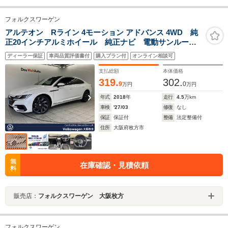
フォルクスワーゲン
アルテオン Rライン 4モーション アドバンス 4WD 純
正20インチアルミホイール 純正ナビ 電動サンルー
フ ダイナミックライトアシスト デジタルメーター
ディーラー保証
車両品質評価書付
購入プラン付
オンライン相談可
ACC アラウンドビューモニター パワーテールゲー
ト 電動シート DCC レーンキープアシスト
支払総額
本体価格
319.
302.
9
0
万円
万円
年式
2018
年
走行
4.5
万km
車検
'27/03
修復
なし
保証
保証付
整備
法定整備付
住所
大阪府枚方市
無
在庫確認・見積依頼
料
販売店：
フォルクスワーゲン 大阪枚方
フォルクスワーゲン