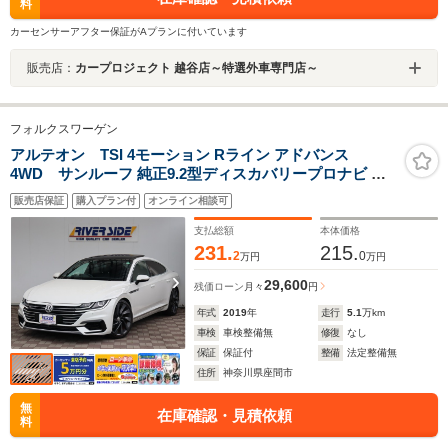
料
カーセンサーアフター保証がAプランに付いています
販売店：
カープロジェクト 越谷店～特選外車専門店～
フォルクスワーゲン
アルテオン TSI 4モーション Rライン アドバンス
4WD サンルーフ 純正9.2型ディスカバリープロナビ カ
ープレイ ディナウディオ 全方位カメラ ETC 専用レザー
販売店保証
購入プラン付
オンライン相談可
シート LEDライト 20AW スマートキー シートヒーター
パワーシート アダプティブクルコン 当店下取り車
支払総額
本体価格
231.
215.
2
0
万円
万円
29,600
残価ローン
月々
円
年式
2019
年
走行
5.1
万km
車検
車検整備無
修復
なし
保証
保証付
整備
法定整備無
住所
神奈川県座間市
無
在庫確認・見積依頼
料