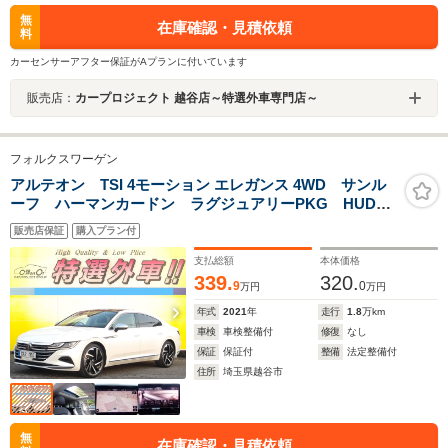
無
在庫確認・見積依頼
料
カーセンサーアフター保証がAプランに付いています
販売店：
カープロジェクト 越谷店～特選外車専門店～
フォルクスワーゲン
アルテオン TSI 4モーション エレガンス 4WD サンル
ーフ ハーマンカードン ラグジュアリーPKG HUD
ナビ 360度カメラ パーキングアシスト 黒革 ハンド
販売店保証
購入プラン付
ル&シートヒーター 電動リアゲート AppleCarPlay
USB Bluetooth ワイヤレス充電 ACC ETC LED
支払総額
本体価格
339.
320.
9
0
万円
万円
年式
2021
年
走行
1.8
万km
車検
車検整備付
修復
なし
保証
保証付
整備
法定整備付
住所
埼玉県越谷市
無
在庫確認・見積依頼