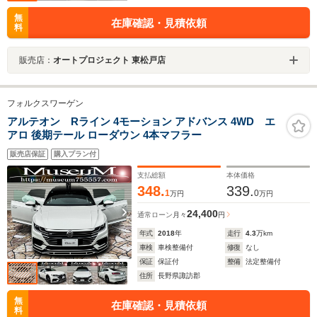
無
在庫確認・見積依頼
料
販売店：
オートプロジェクト 東松戸店
フォルクスワーゲン
アルテオン Rライン 4モーション アドバンス 4WD エ
アロ 後期テール ローダウン 4本マフラー
販売店保証
購入プラン付
支払総額
本体価格
348.
339.
1
0
万円
万円
24,400
通常ローン
月々
円
年式
2018
年
走行
4.3
万km
車検
車検整備付
修復
なし
保証
保証付
整備
法定整備付
住所
長野県諏訪郡
無
在庫確認・見積依頼
料