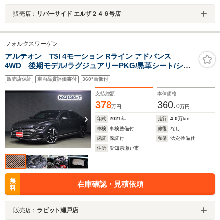
販売店：
リバーサイド エルザ２４６号店
フォルクスワーゲン
アルテオン TSI 4モーション Rライン アドバンス
4WD 後期モデル/ラグジュアリーPKG/黒革シート/シー
トヒーター/サンルーフ/ハーマンカードン/バーチャルコッ
販売店保証
車両品質評価書付
360°画像付
クピット/純正ナビ/全方向カメラ/LEDヘッドライト/純正
20AW/Pトランク/ACC
支払総額
本体価格
378
360.
0
万円
万円
年式
2021
年
走行
4.0
万km
車検
車検整備付
修復
なし
保証
保証付
整備
法定整備付
住所
愛知県瀬戸市
無
在庫確認・見積依頼
料
販売店：
ラビット瀬戸店