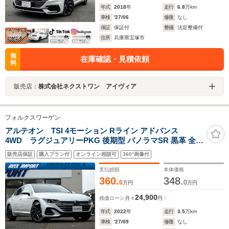
年式
2018
年
走行
6.8
万km
車検
'27/06
修復
なし
保証
保証付
整備
法定整備付
住所
兵庫県宝塚市
無
在庫確認・見積依頼
料
販売店：
株式会社ネクストワン アイヴィア
フォルクスワーゲン
アルテオン TSI 4モーション Rライン アドバンス
4WD ラグジュアリーPKG 後期型 パノラマSR 黒革 全席
シートヒーター 純正ナビ harman/kardon 全周C&パーク
販売店保証
購入プラン付
オンライン相談可
360°画像付
アシスト HUD&オールインセーフティ LEDヘッドライト
液晶メーター キーレスアクセス 純正20AW 禁煙 1オナ
支払総額
本体価格
360.
348.
6
0
万円
万円
24,900
残価ローン
月々
円
年式
2022
年
走行
3.5
万km
車検
'27/09
修復
なし