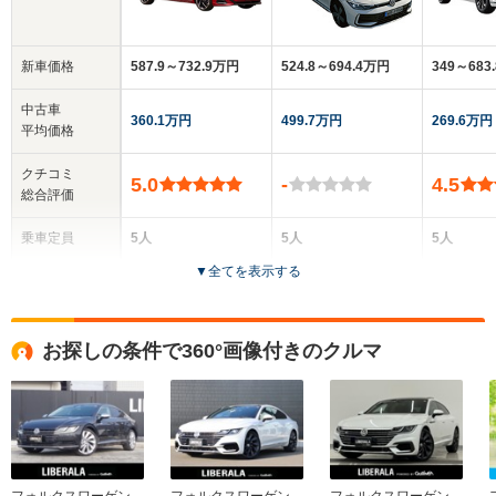
新車価格
587.9～732.9万円
524.8～694.4万円
349～683
中古車
360.1万円
499.7万円
269.6万円
平均価格
クチコミ
5.0
-
4.5
総合評価
乗車定員
5人
5人
5人
▼
全てを表示する
ドア数
5ドア
5ドア
5ドア
全高
全高
全高
お探しの条件で360°画像付きのクルマ
1.45m
1.5m
1.49m
全幅
全幅
全
サイズ
1.88m
1.85m
1.
全長
全長
(全長x全幅x全高)
4.87m
4.92m
4.78m
フォルクスワーゲン
フォルクスワーゲン
フォルクスワーゲン