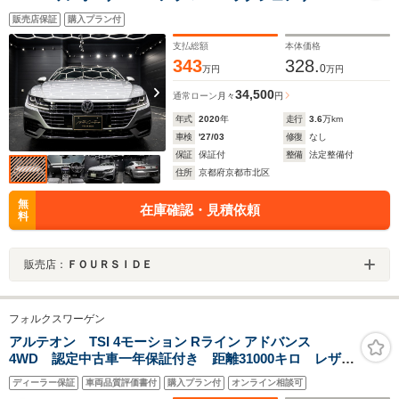
PKG ヘッドアップディスプレイ DYNAUDIOプレミア
販売店保証
購入プラン付
ムサウンド ブラックレザー サラウンドビュー フル
セグTV シートヒーター ACC 保証書取説スペアキー
支払総額
本体価格
343
328.
0
万円
万円
34,500
通常ローン
月々
円
年式
2020
年
走行
3.6
万km
車検
'27/03
修復
なし
保証
保証付
整備
法定整備付
住所
京都府京都市北区
無
在庫確認・見積依頼
料
販売店：
ＦＯＵＲＳＩＤＥ
フォルクスワーゲン
アルテオン TSI 4モーション Rライン アドバンス
4WD 認定中古車一年保証付き 距離31000キロ レザー
シート サンルーフ パールホワイト ナビ オールア
ディーラー保証
車両品質評価書付
購入プラン付
オンライン相談可
ラウンドビューカメラ シートヒーター ETC ACC