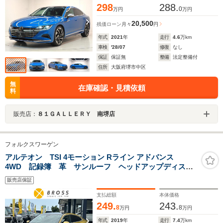
298
288.
0
万円
万円
20,500
残価ローン
月々
円
年式
2021
年
走行
4.6
万km
車検
'28/07
修復
なし
保証
保証無
整備
法定整備付
住所
大阪府堺市中区
無
在庫確認・見積依頼
料
販売店：
８１ＧＡＬＬＥＲＹ 南堺店
フォルクスワーゲン
アルテオン TSI 4モーション Rライン アドバンス
4WD 記録簿 革 サンルーフ ヘッドアップディスプ
レー パワーバックドア シートヒーター パワーシー
販売店保証
ト Bカメラ ナビTV ブルートーゥース ドライブレ
コーダー クルコン ブラインドスポットモニター
支払総額
本体価格
249.
243.
8
8
万円
万円
年式
2019
年
走行
7.4
万km