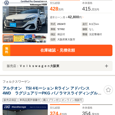
レーンキープアシスト レーンチェンジアシスト
支払総額
本体価格
428
415.
0
万円
万円
42,800
通常ローン
月々
円
年式
2024
年
走行
3.1
万km
車検
'27/02
修復
なし
保証
保証付
整備
法定整備付
住所
大阪府東大阪市
無
在庫確認・見積依頼
料
販売店：
Ｖｏｌｋｓｗａｇｅｎ大阪東
フォルクスワーゲン
アルテオン TSI 4モーション Rライン アドバンス
4WD ラグジュアリーPKG パノラマスライディングルー
フ HarmanKardonプレミアムサウンドシステム オールイ
販売店保証
車両品質評価書付
購入プラン付
オンライン相談可
ンセーフティ アダプティブクルーズコントロール 純正ナ
ビTV アラウンドビューカメラ 禁煙車 3ゾーンエアコン
支払総額
本体価格
374.
354.
8
9
万円
万円