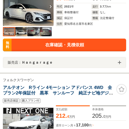
年式
2021
年
走行
3.7
万km
車検
車検整備付
修復
なし
保証
保証付
整備
法定整備付
住所
愛知県名古屋市名東区
無
在庫確認・見積依頼
料
販売店：
Ｈａｎｇａｒａｇｅ
フォルクスワーゲン
アルテオン Rライン 4モーション アドバンス 4WD 全
プラン2年保証付 黒革 サンルーフ 純正ナビ地デジ全
周囲カメラDレコETC パワーバックドア パワーシー
販売店保証
購入プラン付
ト/ヒーター アンビエントライト ブラインドスポット
モニター アダプティブクルコン 衝突軽減
支払総額
本体価格
212.
205.
4
0
万円
万円
17,100
通常ローン
月々
円