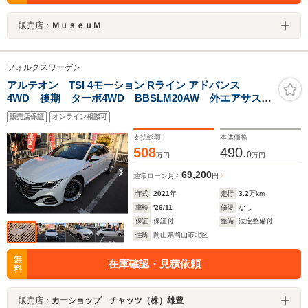
販売店：
ＭｕｓｅｕＭ
フォルクスワーゲン
アルテオン TSI 4モーション Rライン アドバンス
4WD 後期 ターボ4WD BBSLM20AW 外エアサス公
認 SR 黒革 電動ゲート シートH ナビフルセグ
販売店保証
オンライン相談可
ドラレコ付Dインナーミラー Bカメラ 全周囲カメラ
ミシュランPスポーツ アップルカーP
支払総額
本体価格
508
490.
0
万円
万円
69,200
通常ローン
月々
円
年式
2021
年
走行
3.2
万km
車検
'26/11
修復
なし
保証
保証付
整備
法定整備付
住所
岡山県岡山市北区
無
在庫確認・見積依頼
料
販売店：
カーショップ チャッツ（株）雄豊