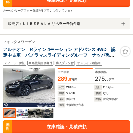
在庫確認・見積依頼
料
カーセンサーアフター保証がBプランに付いています
販売店：
ＬＩＢＥＲＡＬＡ リベラーラ仙台港
フォルクスワーゲン
アルテオン Rライン 4モーション アドバンス 4WD 認
定中古車 パノラマスライディングルーフ ナッパ黒革
シート オールインセーフティ LEDヘッドランプ 純
ディーラー保証
車両品質評価書付
購入プラン付
オンライン相談可
正20インチアルミホイール ヘッドアップディスプレ
イ パワーバックドア シートヒーター 7DSG
支払総額
本体価格
289.
275.
9
5
万円
万円
年式
2018
年
走行
2.9
万km
車検
'27/10
修復
なし
保証
保証付
整備
法定整備付
住所
大阪府枚方市
無
在庫確認・見積依頼
料