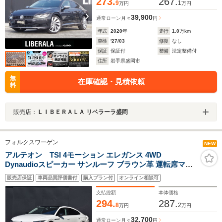
273.
267.
9
1
万円
万円
39,900
通常ローン
月々
円
年式
2020
年
走行
1.0
万km
車検
'27/03
修復
なし
保証
保証付
整備
法定整備付
住所
岩手県盛岡市
無
在庫確認・見積依頼
料
販売店：
ＬＩＢＥＲＡＬＡ リベラーラ盛岡
フォルクスワーゲン
NEW
アルテオン TSI 4モーション エレガンス 4WD
Dynaudioスピーカー サンルーフ ブラウン革 運転席マッ
サージシート 純正ナビ フルセグ Apple CarPlay シートヒ
販売店保証
車両品質評価書付
購入プラン付
オンライン相談可
ーター ステアリングヒーター 全席シートヒーター 純正
20AW 電動バックドア LEDヘッドライト HUD ETC
支払総額
本体価格
294.
287.
8
2
万円
万円
32,700
通常ローン
月々
円