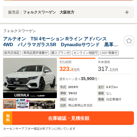
販売店：
フォルクスワーゲン 大阪枚方
フォルクスワーゲン
アルテオン TSI 4モーション Rライン アドバンス
4WD パノラマガラスSR Dynaudioサウンド 黒革
全席シートヒーター パワーシート アダプティブLED
販売店保証
車両品質評価書付
購入プラン付
オンライン相談可
360°画像付
ヘッドライト オートハイビーム アンビエントライ
ト レインセンサー ACC レーンキープ ブラインド
支払総額
本体価格
スポット
323.
317.
8
1
万円
万円
35,900
通常ローン
月々
円
年式
2019
年
走行
3.0
万km
車検
'26/12
修復
なし
保証
保証付
整備
法定整備付
住所
岡山県岡山市北区
無
在庫確認・見積依頼
料
カーセンサーアフター保証がBプランに付いています