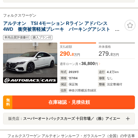
フォルクスワーゲン
アルテオン TSI 4モーション Rライン アドバンス
4WD 衝突被害軽減ブレーキ パーキングアシスト 追
従クルーズコントロール サイドアシスト サンルー
車両品質評価書付
購入プラン付
フ 純正ナビTV 全方位カメラ ETC2.0 レザーシー
ト シートヒーター アイバッハスプリング HUD
支払総額
本体価格
290.
279.
8
8
万円
万円
36,800
通常ローン
月々
円
年式
2019
年
走行
4.2
万km
車検
'27/04
修復
なし
保証
保証無
整備
法定整備付
住所
神奈川県横浜市緑区
無
在庫確認・見積依頼
料
販売店：
スーパーオートバックスカーズ 十日市場／（株）アイエー
フォルクスワーゲン アルテオン サンルーフ・ガラスルーフ（全国）の中古車