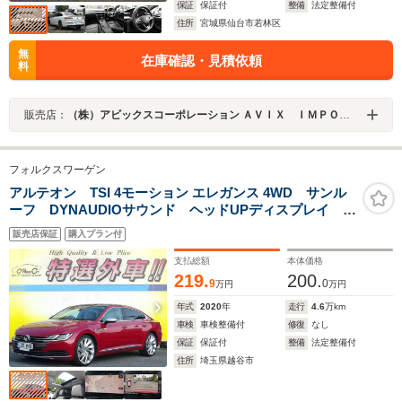
保証
保証付
整備
法定整備付
住所
宮城県仙台市若林区
無
在庫確認・見積依頼
料
販売店：
（株）アビックスコーポレーション ＡＶＩＸ ＩＭＰＯＲＴ 仙台東インター店
フォルクスワーゲン
アルテオン TSI 4モーション エレガンス 4WD サンル
ーフ DYNAUDIOサウンド ヘッドUPディスプレイ ナ
ビTV 360度カメラ ソナー 電動メモリーシート 電動
販売店保証
購入プラン付
リアゲート ACC ETC LED スマートキー
AppleCar USB Bluetooth パドルシフト 衝突軽減
支払総額
本体価格
219.
200.
9
0
万円
万円
年式
2020
年
走行
4.6
万km
車検
車検整備付
修復
なし
保証
保証付
整備
法定整備付
住所
埼玉県越谷市