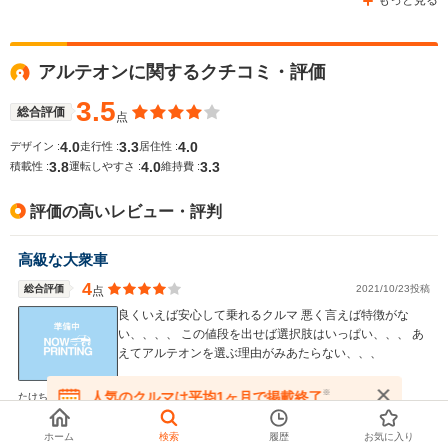
もっと見る
アルテオンに関するクチコミ・評価
3.5
総合評価
点
4.0
3.3
4.0
デザイン :
走行性 :
居住性 :
3.8
4.0
3.3
積載性 :
運転しやすさ :
維持費 :
評価の高いレビュー・評判
高級な大衆車
4
総合評価
2021/10/23投稿
点
良くいえば安心して乗れるクルマ 悪く言えば特徴がな
い、、、、 この値段を出せば選択肢はいっぱい、、、 あ
えてアルテオンを選ぶ理由がみあたらない、、、
※
人気のクルマは平均1ヶ月で掲載終了
たけち18さん
（千葉県）
在庫が無くなる前にお問い合わせください
フォルクスワーゲン アルテオン
ホーム
検索
履歴
お気に入り