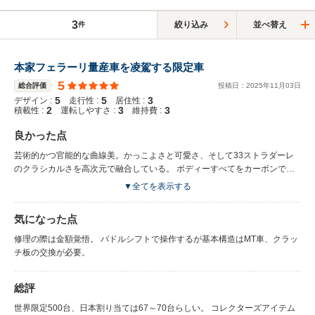
3
絞り込み
並べ替え
件
本家フェラーリ量産車を凌駕する限定車
5
総合評価
投稿日：
2025
年
11
月
03
日
5
5
3
デザイン :
走行性 :
居住性 :
2
3
3
積載性 :
運転しやすさ :
維持費 :
良かった点
芸術的かつ官能的な曲線美。かっこよさと可愛さ、そして33ストラダーレ
のクラシカルさを高次元で融合している。 ボディーすべてをカーボンで包
み、フェラーリ由来のV8・4.7リッター自然吸気エンジンとフェラーリのミ
▼全てを表示する
ッション。 走らせると十分に早いシフトチェンジ。他に類を見ない爆発的
エキゾースト、純正ではこの爆音を超える車は他社に無いのでは？ ほとん
気になった点
どがカーボンの内装で、スイッチのベタベタは2025年の時点でも出現して
いません。
修理の際は金額覚悟。 パドルシフトで操作するが基本構造はMT車、クラッ
チ板の交換が必要。
総評
世界限定500台、日本割り当ては67～70台らしい。 コレクターズアイテム