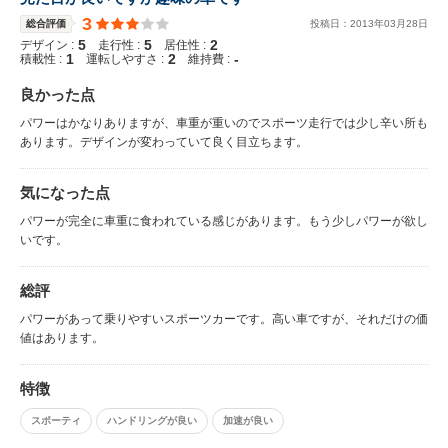
3
総合評価
投稿日：
2013
年
03
月
28
日
5
5
2
デザイン :
走行性 :
居住性 :
1
2
-
積載性 :
運転しやすさ :
維持費 :
良かった点
パワーはかなりありますが、車重が重いのでスポーツ走行では少し辛い所も
あります。デザインが変わっていて良く目立ちます。
気になった点
パワーが完全に車重に食われている感じがあります。もう少しパワーが欲し
いです。
総評
パワーがあって乗りやすいスポーツカーです。高い車ですが、それだけの価
値はあります。
特徴
スポーティ
ハンドリングが良い
加速が良い