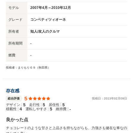
モデル
2007年4月～2010年12月
グレード
コンペティツィオーネ
所有者
知人/友人のクルマ
所有期間
-
燃費
-
投稿者：まりもり６９（秋田県）
存在感
5
総合評価
投稿日：
2013
年
02
月
09
日
5
5
5
デザイン :
走行性 :
居住性 :
4
5
-
積載性 :
運転しやすさ :
維持費 :
良かった点
チョコレートのような甘さと上品さを持ちながらも、力強さも健在な車なの