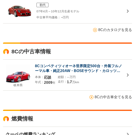
初代
07年4月～10年12月生産モデル
-
中古車平均価格：
万円
8Cのカタログを見る
8Cの中古車情報
8Cコンペティツィオーネ世界限定500台・外装フルノ
ーマル車・純正20AW・BOSEサウンド・カロッツェ
リアナビTV・ブルートゥース・ドライブレコーダ
本体：
応談
総額：
---万円
ー・レーダー・バックモニター・USB・ETC・禁煙
走行：
1.7
年式：
2009
万km
年
車・ガレージ保管車両・コーティング施工車両
岐阜県
8Cの中古車全てを見る
燃費情報
クーペの燃費ランキング