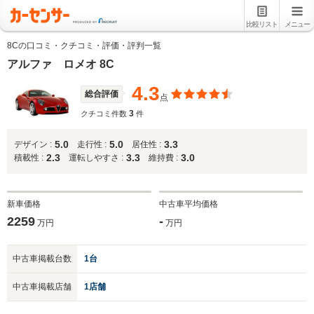
比較リスト
メニュー
8Cの口コミ・クチコミ・評価・評判一覧
アルファ ロメオ 8C
4.3
総合評価
点
3
クチコミ件数
件
5.0
5.0
3.3
デザイン :
走行性 :
居住性 :
2.3
3.3
3.0
積載性 :
運転しやすさ :
維持費 :
新車価格
中古車平均価格
2259
-
万円
万円
中古車掲載台数
1台
中古車掲載店舗
1店舗