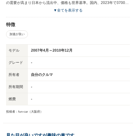
の需要が高まり日本から流出中、価格も世界基準。国内、2023年で3700万
～、2024年で4000万～、2025年で4300万～。現在も上昇中でどこまで上
▼全てを表示する
がるのか？ 投資の観点から考えると星５・板金や修理の観点から考えると
星１。デザインやエキゾースト音、希少性は星５をはるかに超え、一度所有
特徴
すると手放す気になれない。 電動化や静音化とは真逆にある8C、今後この
ような車は発売されない時代。その中で所有欲を非常に満たしてくれる１台
加速が良い
として、本家フェラーリ量産車を凌駕する貴重な限定車だと思います。
モデル
2007年4月～2010年12月
グレード
-
所有者
自分のクルマ
所有期間
-
燃費
-
投稿者：fun-car（大阪府）
見た目が良いですが趣味の車です